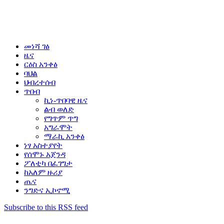
መነሻ ገፅ
ዜና
ርዕስ አንቀፅ
ባህል
ህብረተሰብ
ጥበብ
ኪነ-ጥበባዊ ዜና
ልብ ወለድ
የግጥም ጥግ
አግራሞት
ማራኪ አንቀፅ
ነፃ አስተያየት
የሰሞኑ አጀንዳ
ፖለቲካ በፈገግታ
ከአለም ዙሪያ
ጤና
ንግድና ኢኮኖሚ
Subscribe to this RSS feed