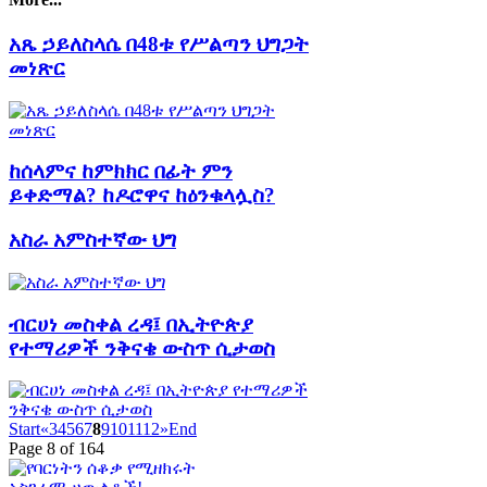
አጼ ኃይለስላሴ በ48ቱ የሥልጣን ህግጋት
መነጽር
ከሰላምና ከምክክር በፊት ምን
ይቀድማል? ከዶሮዋና ከዕንቁላሏስ?
አስራ አምስተኛው ህግ
ብርሀነ መስቀል ረዳ፤ በኢትዮጵያ
የተማሪዎች ንቅናቄ ውስጥ ሲታወስ
Start
«
3
4
5
6
7
8
9
10
11
12
»
End
Page 8 of 164