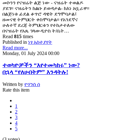
መኮንን የናዝሬት ልጅ ነው - ናዝሬት ተወልዶ
ያደገ፡፡ ናዝሬትን ከልቡ ይወዳታል- ከእነ አቧራዋ፡፡
በልጅነቱ ፊደል ቆጥሮ ዳዊት ደግሞባታል፤
ዘመናዊ ትምህርት ቀስሞባታል፡፡ የአንደኛና
ሁለተኛ ደረጃ ትምህርቱን የተከታተለው
በናዝሬት የአጼ ገላውዲዮስ ት/ቤት…
Read
815
times
Published in
ነፃ አስተያየት
Read more...
Monday, 01 July 2024 00:00
ተወካዮቻችን “እየተመካከሩ” ነው?
በኋላ “የለሁበትም” እንዳትሉ!
Written by
ዮሃንስ ሰ
Rate this item
1
2
3
4
5
(3 votes)