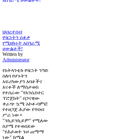
ህብረተሰብ
የባርነትን ሰቆቃ
የሚዘክሩት አስገራሚ
ሀውልቶች!
Written by
Administrator
የአትላንቲክ የባርነት ንግድ
ሰለባ የሆኑትን
አፍሪካውያን አባቶችና
እናቶች ለማስታወስ
የተሰራው "የአንሴስተር
ፕሮጀክት" በጋናዊው
ቀራጭ ኳሜ አኮቶ-ባምፎ
የተዘጋጀ ሕያው የጥበብ
ሥራ ነው።
"ንኪይንኪይም" የሚለው
ስያሜ የተወሰደው
"የሕይወት ጉዞ ጠማማ
ነው" ከሚል