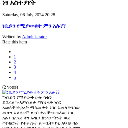
ነፃ አስተያየት
Saturday, 06 July 2024 20:28
ነቢይን የሚያውቁት ምን አሉ??
Written by
Administrator
Rate this item
1
2
3
4
5
(2 votes)
“ነቢይን የሚያውቅ ሁሉ ሳቁን
ይጋራል”‹‹እምቢልታ ማስነፋት ነበር
አመላችንነጋሪት ማስመታት ነበር አመላችንሰው
መሆን አይቀርም ደረሰ ተራችን››ብለው ነበር
አሉ፣ በአንድ ቀን አዳር፣ ከንግሥትነት ወደ
ወይዘሮነት የተቀየሩት እመቤት፡፡ይህ አባባል ዛሬ