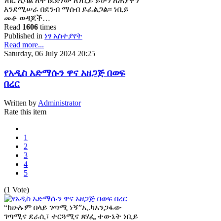
ነበር ሊባል ለተገደድነው ለነቢይ ይሁን ለሕያዋን
እንደሚሠራ በደንብ ማሰብ ይፈልጋል፡፡ ነቢይ
መቶ ወዳጆች…
Read
1606
times
Published in
ነፃ አስተያየት
Read more...
Saturday, 06 July 2024 20:25
የአዲስ አድማሱን ዋና አዘጋጅ በወፍ
በረር
Written by
Administrator
Rate this item
1
2
3
4
5
(1 Vote)
“ከሁሉም በላይ ገጣሚ ነኝ”ኢ.ካአንጋፋው
ገጣሚና ደራሲ፣ ተርጓሚና ጸሃፌ ተውኔት ነቢይ