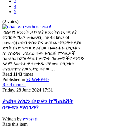
3
4
5
(2 votes)
ስልጣን እንዴት ይያዛል? እንዴትስ ይታጣል?
የሮበርት ግሪን መፅሐፍ(The 48 laws of
power)) ሀሳብ ቀስቃሽና ጠንካራ ህግጋትን የያዘ
ድንቅ ሰነድ ነው፡፡ ደራሲው በመፅሐፉ ህግጋቱን
ለማስረዳት ያሰፈራቸው አስረጅ ምሳሌዎች
ከታሪክ፤ ከፖለቲካ፤ ከጦርነት ገጠመኞችና የንግድ
አለም እውነቶች የተቀዱ ናቸው፡፡ ህግጋቱን
ተጨባጭና እውነታዊ ናቸው…
Read
1143
times
Published in
ነፃ አስተያየት
Read more...
Friday, 28 June 2024 17:31
ታሪክና አገርን በጭፍን ከማጠልሸት
በጭፍን ማስጌጥ?
Written by
ዮሃንስ ሰ
Rate this item