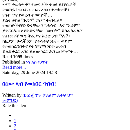
• የኛ ተወካዮች? የወጣቶች ተወካይ፣የሴቶች
ተወካይ፣ የብሔር ብሔረሰብ ተወካዮች፣
የከተማና የወረዳ ተወካዮች…
ያልተወከለ“ቡድን” የለም ተብሏል።
ተወካዮችየየቡድናቸውን “ሐሳብ” እና “አቋም”
ያቀርባሉ። ለየቡድናቸው “መብት” ይከራከራሉ?
የየቡድናቸውን ቅሬታና እሮሮ ያሰማሉ? •
ከዚያም ሁላችንም የተሳተፍንበት፣ ወይም
የተወከልንበትና የተስማማንበት ሐሳብ
ይጸድቃል፤ አገር ይለወጣል፤ ሕገ መንግሥት…
Read
1095
times
Published in
ነፃ አስተያየት
Read more...
Saturday, 29 June 2024 19:58
በሰው ላብ የመክበር ጥበብ!
Written by
በደረጄ ጥጉ (የአለም አቀፍ ህግ
መምህር)
Rate this item
1
2