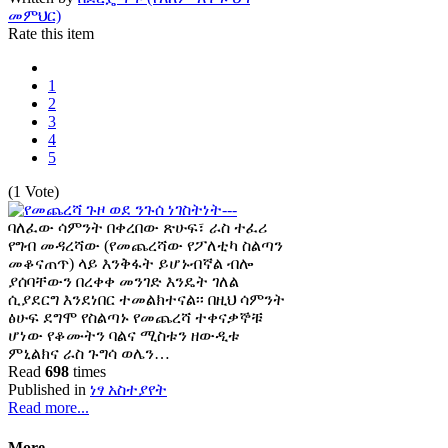
መምህር)
Rate this item
1
2
3
4
5
(1 Vote)
ባለፈው ሳምንት በቀረበው ጽሁፍ፣ ራስ ተፈሪ
የግብ መዳረሻው (የመጨረሻው የፖለቲካ ስልጣን
መቆናጠጥ) ላይ እንቅፋት ይሆኑብኛል ብሎ
ያሰባቸውን በረቀቀ መንገድ እንዴት ገለል
ሲያደርግ እንደነበር ተመልክተናል፡፡ በዚህ ሳምንት
ፅሁፍ ደግሞ የስልጣኑ የመጨረሻ ተቀናቃኞቹ
ሆነው የቆሙትን ባልና ሚስቱን ዘውዲቱ
ምኒልክና ራስ ጉግሳ ወሌን…
Read
698
times
Published in
ነፃ አስተያየት
Read more...
More...