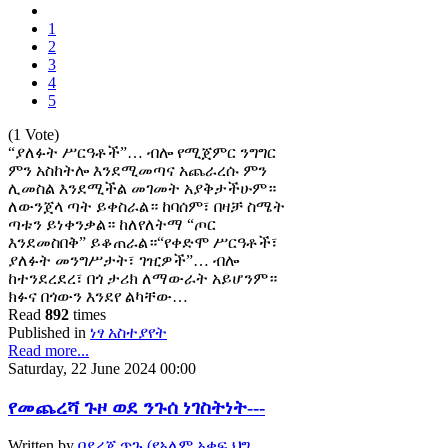
1
2
3
4
5
(1 Vote)
“ያለፉት ሥርዓቶች”… ብሎ የሚጀምር ንግግር
ምን አስከትሎ እንደሚመጣና አጨራረሱ ምን
ሊመስል እንደሚችል መገመት አያቅታችሁም።
ለውንጀላ ጣት ይቀስራል። ከባሰም፣ በዛቻ ስሜት
ጣቱን ይነቀንቃል። ከለየለትማ “ጦር
እንደመስበቅ” ይቆጠራል።“የቀድሞ ሥርዓቶች፣
ያለፉት መንግሥታት፣ ገዢዎች”… ብሎ
ከተንደረደረ፣ በጎ ታሪክ ለማውራት አይሆንም።
ክፉና በጎውን እንደየ ልካቸው…
Read
892
times
Published in
ነፃ አስተያየት
Read more...
Saturday, 22 June 2024 00:00
የመጨረሻ ጉዞ ወደ ንጉሰ ነገስትነት---
Written by
በደረጄ ጥጉ (የአለም አቀፍ ህግ