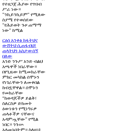
የተዘጋጀ ሕያው የጥበብ
ሥራ ነው።
"ንኪይንኪይም" የሚለው
ስያሜ የተወሰደው
"የሕይወት ጉዞ ጠማማ
ነው" ከሚል
ርዕሰ አንቀፅ
ክፋትህና
ውሸትህ ሲጠፋብህ፤
ጠላትህን አስታውሰኝ
በለው
አንድ ንጉሥ አንድ ብልህ
አጫዋች ነበራቸው።
በየጊዜው ከሚመክራቸው
ምክር መካከል ሰሞኑን
የነገራቸውን ለመቀበል
ከብዷቸዋል። ሰሞኑን
የመከራቸው
“ከወዳጆችዎ ይልቅ፣
ስለርስዎ ድክመት
ዕውነቱን የሚነግሩዎ
ጠላቶችዎ ናቸውና
አዳምጧቸው” የሚል
ነበር። ንጉሡ
አላመኑበትም። ስለዚህ