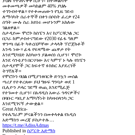
ያህሉ የተጠናቀቀ ሲሆን፣ ከተመልካች
መቀመጫዎች መካከልም 40% ያህሉ
ተገንብተዋል። የተቀመጠውን የጊዜ ገደብ
ለማሳካት ሰራተኞች በቀን በሶስት ፈረቃ የ24
ሰዓት ሙሉ ስራ እየሰሩ መሆኑንም አክለው
ገልጸዋል።
ስታዲየሙ ሞሮኮ ከስፔን እና ከፖርቹጋል ጋር
በጋራ ከምታስተናግደው የ2030 የፊፋ ዓለም
ዋንጫ በፊት ካቀረበቻቸው ታላላቅ ፕሮጀክቶች
አንዱ ነው። ፊፋ የፍጻሜው ጨዋታ የት
እንደሚካሄድ እስካሁን ያልወሰነ ሲሆን፣ ሞሮኮ
እንደ ሳንቲያጎ በርናባው እና ካምፕ ኑ ካሉ የስፔን
ስታዲየሞች ጋር ከፍተኛ ፉክክር እያደረገች
ትገኛለች።
የሞሮኮን ባህል በሚያንጸባርቅ ድንኳን መሰል
ጣሪያ የተቀረጸው ይህ ግዙፍ ግንባታ ወደ 1
ቢሊዮን ዶላር ገደማ ወጪ እንደሚፈጅ
የተገመተ ሲሆን፣ በአዳዲስ አውራ ጎዳናዎችና
በባቡር ጣቢያ አማካኝነት ከካዛብላንካ ጋር
እንደሚገናኝ ታውቋል።
Great Africa-
የቴሌግራም ቻናልችንን በመቀላቀል የአዲስ
አድማስን መረጃ ይከታተሉ…
https://t.me/AdissAdmas
Published in
ስፖርት አድማስ