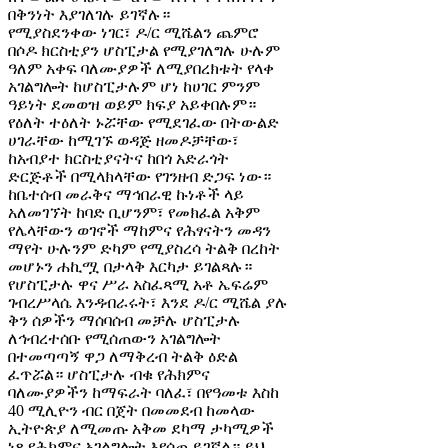
በቅንነት እያገለገሉ ይገኛሉ።
የሚያስደንቀው ነገር፣ ዶ/ር ሚሼልን ጨምሮ
በሶዶ ክርስቲያን ሆስፒታል የሚያገለግሉ ሁሉም
ዓለም አቀፍ ባለሙያዎች ለሚያበረክቱት የላቀ
አገልግሎት ከሆስፒታሉም ሆነ ከሀገር ምንም
ዓይነት ደመወዝ ወይም ክፍያ አይቀበሉም።
የዕለት ተዕለት ኑሯቸው የሚደገፈው በትውልድ
ሀገራቸው ከሚገኙ ወዳጅ ዘመዶቻቸው፣
ከአብያተ ክርስቲያናትና ከበጎ አድራጎት
ድርጅቶች በሚላክላቸው የገንዘብ ድጋፍ ነው።
ከቤተሰብ መራቅና ማኅበራዊ ኩነቶች ላይ
አለመገኘት ከባድ ቢሆንም፣ የመክፈል አቅም
የሌላቸውን ወገኖች ማከምና የሕፃናትን መዳን
ማየት ሁሉንም ድካም የሚያስረሳ ትልቅ በረከት
መሆኑን ሐኪሟ በታላቅ እርካታ ይገልጻሉ።
የሆስፒታሉ ዋና ሥራ አስፈጻሚ አቶ ኤፍሬም
ገብረሥላሴ እንዳብራሩት፣ እንደ ዶ/ር ሚሼል ያሉ
ቅን ሰዎችን ማሰባሰብ መቻሉ ሆስፒታሉ
ለኅብረተሰቡ የሚሰጠውን አገልግሎት
በተመጣጣኝ ዋጋ ለማቅረብ ትልቅ ዕድል
ፈጥሯል። ሆስፒታሉ ብቁ የሕክምና
ባለሙያዎችን ከማፍራት ባለፈ፣ በየዓመቱ እስከ
40 ሚሊዮን ብር በጀት በመመደብ ከመላው
ኢትዮጵያ ለሚመጡ አቅመ ደካማ ታካሚዎች
ነጻ የሕክምና አገልግሎት እየሰጠ ይገኛል። ይህ