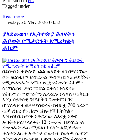
Published in
ዜና
Tagged under
Read more...
Tuesday, 26 May 2026 08:32
ያለደመወዝ የኢትዮጵያ ሕፃናትን
ሕይወት የሚታደጉት አሜሪካዊቷ
ሐኪም
በደቡብ ኢትዮጵያ ክልል ወላይታ ዞን በሚገኘው
ሶዶ ክርስቲያን ሆስፒታል ውስጥ በበጎ ፈቃደኝነት
የሚያገለግሉት አሜሪካዊቷ የሕፃናት ሕክምና
ስፔሻሊስት ዶ/ር ሚሼል ዬትስ፣ አስደናቂ
የሕክምና ተዓምራትን እያደረጉ ይገኛሉ። በቅርቡ
እንኳ ሳይንሳዊ ግምቶችን በመቀየር፣ ገና
በማለዳዋ ተወልዳ የሰውነት ክብደቷ 700 ግራም
ብቻ የነበረችን ሕፃን በከፍተኛ ክትትልና
እንክብካቤ ከሞት አትርፈው ለእናቷ እቅፍ
አብቅተዋል። ላለፉት 12 ዓመታት በሆስፒታሉ
ያገለገሉት ዶ/ር ሚሼል፣ ከሶስት ልጆቻቸው;
ሁለቱን እዚሁ ኢትዮጵያ ውስጥ የወለዱ ሲሆን፣
ከትውልድ ሀገራቸው ርቀው እናቶችና ሕፃናትን