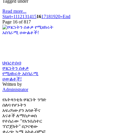
Tagged under
Read more...
Start
«
11
12
13
14
15
16
17
18
19
20
»
End
Page 16 of 817
ህብረተሰብ
የባርነትን ሰቆቃ
የሚዘክሩት አስገራሚ
ሀውልቶች!
Written by
Administrator
የአትላንቲክ የባርነት ንግድ
ሰለባ የሆኑትን
አፍሪካውያን አባቶችና
እናቶች ለማስታወስ
የተሰራው "የአንሴስተር
ፕሮጀክት" በጋናዊው
ቀራጭ ኳሜ አኮቶ-ባምፎ