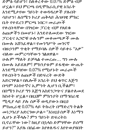
ድምፅ ሳይሆን፣ ስለቀረችው 0.07% ድምፅ ብቻ
ሆኗል። ይህ ምርጫ በዲሞክራሲያዊ አገራት
እንደሚታየው ዓይነት ተወዳዳሪዎች ያሉበት
ሳይሆን፣ ለሰሜን ኮሪያ ጠቅላይ ሕዝባዊ ምክር
ቤት የተደረገ ምርጫ ነበር። መራጮች
የቀረቡላቸው በገዢው ፓርቲ ብቻ የጸደቁ
ዕጩዎችን በመሆኑ፣ እንደተለመደው ገዢው
ፓርቲና አጋሮቹ ሁሉንም መቀመጫዎች ሙሉ
በሙሉ አሸንፈዋል። የመንግሥት መገናኛ
ብዙኃንም ጥቂት የማይባሉ ሰዎች ሳይቀሩ “አዎ”
ብለው መምረጣቸውን ገልጸዋል።
ሁሉም ማለት ይቻላል ተመረጡ… ግን ሙሉ
በሙሉ አይደለም! ምክንያቱም ይፋዊው ውጤት
እንደሚያሳየው 0.07% የሚሆኑት መራጮች
የቀረቡትን ዕጩዎች በድፍረት ውድቅ
አድርገዋል። በሌሎች አገራት ይህ ቁጥር እጅግ
በጣም አነስተኛና ኢምንት ሊሆን ቢችልም፣
በሰሜን ኮሪያ ግን እጅግ አስደንጋጭና ያልተለመደ
ክስተት ሆኗል። በዚህም ምክንያት በማኅበራዊ
ሚዲያ ላይ ያሉ ሰዎች ወዲያውኑ በዚህ
ምስጢራዊ 0.07% ላይ ትኩረት በማድረግ ትልቅ
መነጋገሪያ አድርገውታል። “እነዚህ ሰዎች እነማን
ሊሆኑ ይችላሉ? ምን ዓይነት ድፍረትስ
ቢኖራቸው ነው? ከዚያ በኋላስ ድምፃቸው ይሰማ
ይሆን?” እያሉ በሰፊው እየቀለዱና እየተወያዩበት