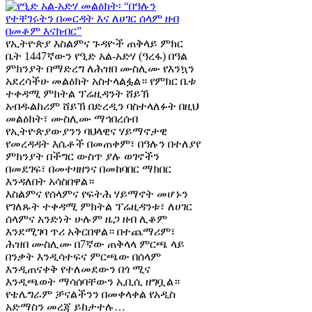
የኢትዮጵያ እስልምና ጉዳዮች ጠቅላይ ምክር
ቤት 1447ኛውን የዒድ አል-አድሃ (ዓረፋ) በዓል
ምክንያት በማድረግ ለሕዝበ ሙስሊሙ የእንኳን
አደረሳችሁ መልዕክት አስተላልፏል። የምክር ቤቱ
ተቀዳሚ ምክትል ፕሬዚዳንት ሸይኽ
አብዱልከሪም ሸይኽ በድረዲን ባስተላለፉት በዚህ
መልዕክት፣ ሙስሊሙ ማኅበረሰብ
የኢትዮጵያውያንን ባህላዊና ሃይማኖታዊ
የመረዳዳት እሴቶች በመጠቀም፣ በዓሉን በተለያየ
ምክንያት በችግር ውስጥ ያሉ ወገኖችን
በመደገፍ፣ በመተዛዘንና በመከባበር ማክበር
እንዳለበት አሳስበዋል።
እስልምና የሰላምና የፍትሕ ሃይማኖት መሆኑን
የገለጹት ተቀዳሚ ምክትል ፕሬዚዳንቱ፣ ለሀገር
ሰላምና አንድነት ሁሉም ዜጋ ዘብ ሊቆም
እንደሚገባ ጥሪ አቅርበዋል። በተጨማሪም፣
ሕዝበ ሙስሊሙ በ7ኛው ጠቅላላ ምርጫ ላይ
በንቃት እንዲሳተፍና ምርጫው በሰላም
እንዲጠናቀቅ የተለመደውን በጎ ሚና
እንዲጫወት ማሳሰባቸውን ኢቢሲ ዘግቧል።
የቴሌግራም ቻናልችንን በመቀላቀል የአዲስ
አድማስን መረጃ ይከታተሉ…