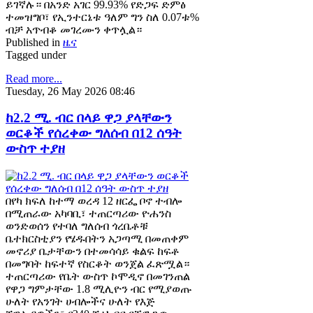
ይገኛሉ። በአንድ አገር 99.93% የድጋፍ ድምፅ
ተመዝግቦ፣ የኢንተርኔቱ ዓለም ግን ስለ 0.07ቱ%
ብቻ አጥብቆ መገረሙን ቀጥሏል።
Published in
ዜና
Tagged under
Read more...
Tuesday, 26 May 2026 08:46
ከ2.2 ሚ. ብር በላይ ዋጋ ያላቸውን
ወርቆች የሰረቀው ግለሰብ በ12 ሰዓት
ውስጥ ተያዘ
በየካ ክፍለ ከተማ ወረዳ 12 ዘርፌ ቦኖ ተብሎ
በሚጠራው አካባቢ፣ ተጠርጣሪው ዮሐንስ
ወንድወሰን የተባለ ግለሰብ ጎረቤቶቹ
ቤተክርስቲያን የሄዱበትን አጋጣሚ በመጠቀም
መኖሪያ ቤታቸውን በተመሳሳይ ቁልፍ ከፍቶ
በመግባት ከፍተኛ የስርቆት ወንጀል ፈጽሟል።
ተጠርጣሪው የቤት ውስጥ ኮሞዲኖ በመገንጠል
የዋጋ ግምታቸው 1.8 ሚሊዮን ብር የሚያወጡ
ሁለት የአንገት ሀብሎችና ሁለት የእጅ