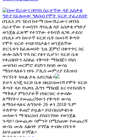
በጌዴኦ ዞን ገደብ ከተማ በሙሽራውና በባንክ
ሰራተኛው ተመስገን ዳንኤል ላይ አሰቃቂ የግድያ
ወንጀል ፈጽሞ የተገኘው ተከሳሽ ጸጋዬ ታደሰ፣
በጌዴኦ ዞን ከፍተኛ ፍርድ ቤት በመነሻ ቅጣት
የሞት ፍርድ ተበይኖበታል። ወንጀለኛው
ድርጊቱን ከፈጸመበት ጊዜ ጀምሮ በቁጥጥር ስር
ውሎ በሕግ ጥላ ስር የቆየ ሲሆን፣ ፍርድ ቤቱ
የቀረበበትን አስከፊ የቅጣት ማክበጃና የክስ
መዝገብ መርምሮ ይህንን ከባድ ውሳኔ
ማስተላለፉን የዞኑ ፖሊስ መምሪያ የሕዝብ
ግንኙነት ክፍል ይፋ አድርጓል።
ይሁን እንጂ ፍርድ ቤቱ በዚህ በመነሻ የሞት ፍርድ
ቅጣት ላይ የአቃቤ ሕግን ማክበጃ እና የተከሳሹን
ማቅለያ ምክንያቶች በዝርዝር ተቀብሎ
ለማየትና የመጨረሻውን የቅጣት ውሳኔ
ለማስተላለፍ ለግንቦት 26 ቀን 2018 ዓ.ም
ተለዋጭ ቀጠሮ ይዟል። ይህ በአሰቃቂነቱ
መላውን ማኅበረሰብ ያስደነገገው የወንጀል
ጉዳይ፣ በመጪው ሳምንት በሚሰጠው የመጨረሻ
ውሳኔ ሙሉ እልባት ያገኛል ተብሎ በጉጉት
እየተጠበቀ ይገኛል።