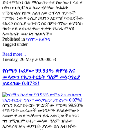
ይህ የሞስኮ ከባድ ማስጠንቀቂያ የወጣው፣ ሩሲያ
በቅርቡ በኪቭ ላይ ካደረገቻቸው ትልልቅ
የሚሳይልና የሰው አልባ አውሮፕላን ጥቃቶች
ማግስት ነው። ሩሲያ ይህንን እርምጃ የወሰደችው
ዩክሬን በሩሲያ ቁጥጥር ስር በምትገኘው ሉሃንስክ
ግዛት ላይ ለሰነዘረችው ጥቃት የአጸፋ ምላሽ
ለመስጠት መሆኑን ገልጻለች።
Published in
የሰሞኑ አጀንዳ
Tagged under
Read more...
Tuesday, 26 May 2026 08:53
የሰሜን ኮሪያው 99.93% ድምፅ እና
መላውን የኢንተርኔት ዓለም መነጋገሪያ
ያደረገው 0.07%!
ሰሜን ኮሪያ በቅርቡ ባካሄደችው ምርጫ 99.93%
የሚሆኑት መራጮች መንግሥት ያጸደቃቸውን
ዕጩዎች መደገፋቸውን ይፋ አድርጋለች። ነገር
ግን በሚገርም ሁኔታ መላው ዓለም በሰፊው
እያወራና እየተወያየበት ያለው ስለ አብዛኛው