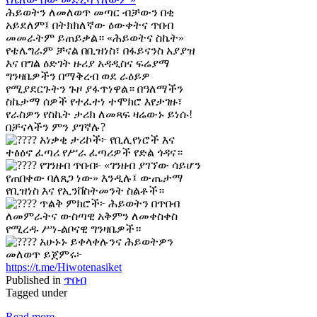
ሕይወትን ለመለወጥ መጣር ብቻውን በቂ
አይደለም፤ በትክክለኛው ዕውቀትና ጥበብ
መመራትም ይጠይቃል። «ሕይወትና ስኬት»
የቴሌግራም ቻናል በቢዝነስ፣ በፋይናንስ አያያዝ
እና በግል ዕድገት ዙሪያ አዳዲስና ፍሬያማ
ግንዛቤዎችን በማቅረብ ወደ ራዕይዎ
የሚያደርጉትን ጉዞ ያፋጥነዋል። በዓለማችን
ስኬታማ ሰዎች የተፈተነ ተሞክሮ እየታገዙ፣
የራስዎን የስኬት ታሪክ ለመጻፍ ዛሬውኑ ይነሱ!
በቻናላችን ምን ያገኛሉ?
አነቃቂ ታሪኮች፦ የቢሊየነሮች እና
ተፅዕኖ ፈጣሪ የሥራ ፈጣሪዎች የድል ጎዳና።
የገንዘብ ጥበብ፦ «ገንዘብ ያገኘው ሳይሆን
የጠበቀው ባለጸጋ ነው» እንዲሉ፤ ውጤታማ
የቢዝነስ እና የኢንቨስትመንት ስልቶች።
ጥልቅ ምክሮች፦ ሕይወትን በጥበብ
ለመምራትና ውስጣዊ አቅምን ለመቀስቀስ
የሚረዱ ሥነ-ልቦናዊ ግንዛቤዎች።
አሁኑኑ ይቀላቀሉንና ሕይወትዎን
መለወጥ ይጀምሩ፦
https://t.me/Hiwotenasiket
Published in
ጥበብ
Tagged under
Read more...