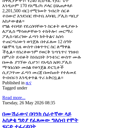
ሸዋሊያዎችን፣ የ240 ሺህ ብር የጆሮ ጌጥ
እንዲሁም 170 የአሜሪካ ዶላር (በአጠቃላይ
2,201,500 ብር) የሚገመት ንብረት ሰርቆ
ተሰውሮ እንደነበር የኮተቤ አካባቢ ፖሊስ ጣቢያ
አስታውቋል።
የግል ተበዳይ የደረሰባቸውን ስርቆት ወዲያውኑ
ለፖሊስ ማሳወቃቸውን ተከትሎ፣ መርማሪ
ፖሊስ ባደረገው ፈጣን ክትትልና አሰሳ
ተጠርጣሪውን ወንጀሉ በተፈጸመ 12 ሰዓት
ባልሞላ ጊዜ ውስጥ በቁጥጥር ስር ለማዋል
ችሏል። የሰረቀውንም የወርቅ ጌጣጌጥና ገንዘብ
በምሪት ደብቆት ከነበረበት ኮንቴነር ውስጥ ሙሉ
በሙሉ ያገኘው ሲሆን፣ የአዲስ አበባ ፖሊስ
ማኅበረሰቡ መሰል የወንጀል ድርጊቶች
ሲያጋጥሙ ፈጣን መረጃ በመስጠት የተለመደ
ትብብሩን እንዲቀጥል ጥሪ አቅርቧል።
Published in
ዜና
Tagged under
Read more...
Tuesday, 26 May 2026 08:35
በሙሽራውና በባንክ ሰራተኛው ላይ
አሰቃቂ ግድያ የፈጸመው ግለሰብ የሞት
ፍርድ ተፈረደበት