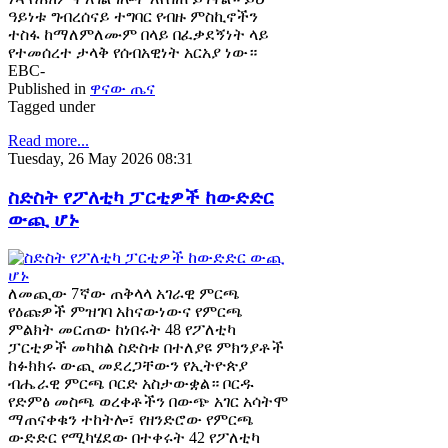
ዓይነቱ ግብረሰናይ ተግባር የብዙ ምስኪኖችን
ተስፋ ከማለምለሙም በላይ በፈቃደኝነት ላይ
የተመሰረተ ታላቅ የሰብአዊነት አርአያ ነው።
EBC-
Published in
ዋናው ጤና
Tagged under
Read more...
Tuesday, 26 May 2026 08:31
ስድስት የፖለቲካ ፓርቲዎች ከውድድር
ውጪ ሆኑ
ለመጪው 7ኛው ጠቅላላ አገራዊ ምርጫ
የዕጩዎች ምዝገባ አከናውነውና የምርጫ
ምልክት መርጠው ከነበሩት 48 የፖለቲካ
ፓርቲዎች መካከል ስድስቱ በተለያዩ ምክንያቶች
ከፉክክሩ ውጪ መደረጋቸውን የኢትዮጵያ
ብሔራዊ ምርጫ ቦርድ አስታውቋል። ቦርዱ
የድምፅ መስጫ ወረቀቶችን በውጭ አገር አሳትሞ
ማጠናቀቁን ተከትሎ፣ የዘንድሮው የምርጫ
ውድድር የሚካሄደው በተቀሩት 42 የፖለቲካ