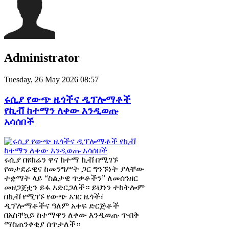
Administrator
Tuesday, 26 May 2026 08:57
ሩሲያ የውጭ ዜጎችና ዲፕሎማቶች
የኪቭ ከተማን ለቀው እንዲወጡ
አሳሰበች
ሩሲያ በዩክሬን ዋና ከተማ ኪቭ በሚገኙ
የወታደራዊና ከመንግሥት ጋር ግንኙነት ያላቸው
ተቋማት ላይ “ስልታዊ ጥቃቶችን” ለመሰንዘር
መዘጋጀቷን ይፋ አድርጋለች። ይህንን ተከትሎም
በኪቭ የሚገኙ የውጭ አገር ዜጎች፣
ዲፕሎማቶችና ዓለም አቀፍ ድርጅቶች
በአስቸኳይ ከተማዋን ለቀው እንዲወጡ ጥብቅ
ማስጠንቀቂያ ሰጥታለች።