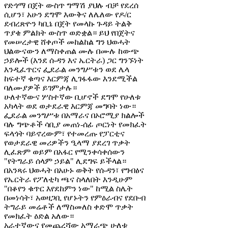
የድጎማ በጀት ውስጥ ግማሽ ያህሉ ብቻ የደረሰ
ሲሆን፣ አሁን ደግሞ እውቅና ለሌለው የዶ/ር
ደብረጽዮን ካቢኔ በጀት የመላኩ ጉዳይ ትልቅ
ጥያቄ ምልክት ውስጥ ወድቋል። ይህ የበጀትና
የመሠረታዊ ሸቀጦች መከልከል ግን ህወሓት
ህልውናውን ለማስቀጠል ሙሉ በሙሉ ከውጭ
ኃይሎች (እንደ ሱዳን እና ኤርትራ) ጋር ግንኙነት
እንዲፈጥርና ፌደራል መንግሥቱን ወደ ሌላ
ከፍተኛ ቁጣና እርምጃ ሊገፋፋው እንደሚችል
ባለሙያዎች ይገምታሉ።
ሁለተኛውና ሦስተኛው ቢሆኖች ደግሞ የሁለቱ
አካላት ወደ ወታደራዊ እርምጃ መግባት ነው።
ፌደራል መንግሥቱ በአማራና በኦሮሚያ ክልሎች
ባሉ ግጭቶች ሳቢያ መጠነ-ሰፊ ጦርነት የመክፈት
ፍላጎት ባይኖረውም፣ የተመረጡ የፓርቲና
የወታደራዊ መሪዎችን ዒላማ ያደረገ ጥቃት
ሊፈጽም ወይም በአፋር የሚንቀሳቀሰውን
"የትግራይ ሰላም ኃይል" ሊደግፍ ይችላል።
በአንጻሩ ህወሓት በአሁኑ ወቅት የሱዳን፣ የግብፅና
የኤርትራ የፖለቲካ ጫና ስላለበት እንዲሁም
"በቆየን ቁጥር እየደከምን ነው" ከሚል ስሌት
በመነሳት፣ አወዛጋቢ የሆኑትን የምዕራብና የደቡብ
ትግራይ መሬቶች ለማስመለስ ቀድሞ ጥቃት
የመክፈት ዕድል አለው።
አራተኛውና የመጨረሻው አማራጭ ሁለቱ