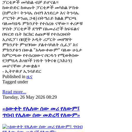
ፓርቲዎች መካከል ብቻ ይሆናል።
ከውድድር ከወጡት ፓርቲዎች መካከል ሦስቱ
(ስምረት፣ ትንሳኤ ሰብዓ እንደርታ እና ትንሳኤ
ሥርዓት ቃንጪ ኃቂ) በትግራይ ክልል ምርጫ
ባለመካሄዱ ምክንያት የተሰረዙ ናቸው። ቀሪዎቹ
ሦስት ፓርቲዎች ደግሞ በአመራሮች ክፍፍልና
በፍርድ ቤት ክርክር ዕጩዎቹ የተሰረዙበት
ኢሶዴፓ፣ በበጀት ኦዲት ሪፖርት መዘግየት
ምክንያት ምዝገባው ያልተሳካለት ሲፈፓ እና
ምክንያቱን በውል "አላውቀውም" ባለው ሁኔታ
ከምርጫው የተሰረዘውና ቦርዱን የሚወቅሰው
የጋምቤላ ሕዝቦች ነፃነት ንቅናቄ (ጋሕነን)
መሆናቸው ታውቋል።
- ኢትዮጵያ ኢንሳይደር
Published in
ዜና
Tagged under
Read more...
Tuesday, 26 May 2026 08:29
«ዕውቀት የሌለው ሰው መሪ የለውም፤
ጥበብ የሌለው ሰው መድረሻ የለውም»