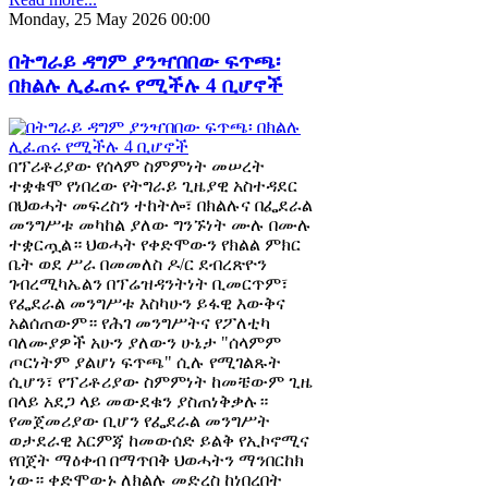
Monday, 25 May 2026 00:00
በትግራይ ዳግም ያንዣበበው ፍጥጫ፡
በክልሉ ሊፈጠሩ የሚችሉ 4 ቢሆኖች
በፕሪቶሪያው የሰላም ስምምነት መሠረት
ተቋቁሞ የነበረው የትግራይ ጊዜያዊ አስተዳደር
በህወሓት መፍረስን ተከትሎ፣ በክልሉና በፌደራል
መንግሥቱ መካከል ያለው ግንኙነት ሙሉ በሙሉ
ተቋርጧል። ህወሓት የቀድሞውን የክልል ምክር
ቤት ወደ ሥራ በመመለስ ዶ/ር ደብረጽዮን
ገብረሚካኤልን በፕሬዝዳንትነት ቢመርጥም፣
የፌደራል መንግሥቱ እስካሁን ይፋዊ እውቅና
አልሰጠውም። የሕገ መንግሥትና የፖለቲካ
ባለሙያዎች አሁን ያለውን ሁኔታ "ሰላምም
ጦርነትም ያልሆነ ፍጥጫ" ሲሉ የሚገልጹት
ሲሆን፣ የፕሪቶሪያው ስምምነት ከመቼውም ጊዜ
በላይ አደጋ ላይ መውደቁን ያስጠነቅቃሉ።
የመጀመሪያው ቢሆን የፌደራል መንግሥት
ወታደራዊ እርምጃ ከመውሰድ ይልቅ የኢኮኖሚና
የበጀት ማዕቀብ በማጥበቅ ህወሓትን ማንበርከክ
ነው። ቀድሞውኑ ለክልሉ መድረስ ከነበረበት