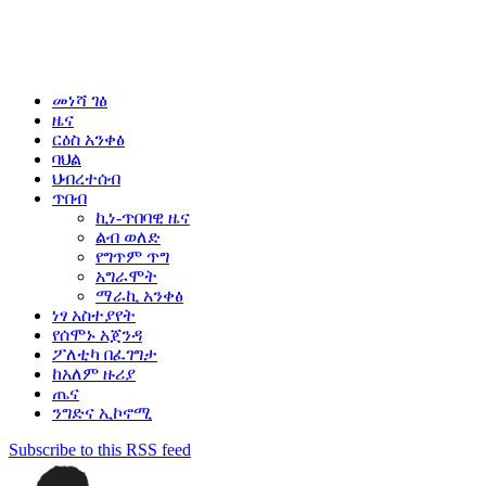
መነሻ ገፅ
ዜና
ርዕስ አንቀፅ
ባህል
ህብረተሰብ
ጥበብ
ኪነ-ጥበባዊ ዜና
ልብ ወለድ
የግጥም ጥግ
አግራሞት
ማራኪ አንቀፅ
ነፃ አስተያየት
የሰሞኑ አጀንዳ
ፖለቲካ በፈገግታ
ከአለም ዙሪያ
ጤና
ንግድና ኢኮኖሚ
Subscribe to this RSS feed