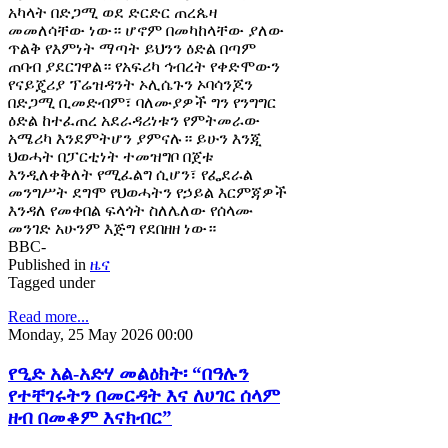
አካላት በድጋሚ ወደ ድርድር ጠረጴዛ
መመለሳቸው ነው። ሆኖም በመካከላቸው ያለው
ጥልቅ የእምነት ማጣት ይህንን ዕድል በጣም
ጠባብ ያደርገዋል። የአፍሪካ ኅብረት የቀድሞውን
የናይጄሪያ ፕሬዝዳንት ኦሊሴጉን ኦባሳንጆን
በድጋሚ ቢመድብም፣ ባለሙያዎች ግን የንግግር
ዕድል ከተፈጠረ አደራዳሪነቱን የምትመራው
አሜሪካ እንደምትሆን ያምናሉ። ይሁን እንጂ
ህወሓት በፓርቲነት ተመዝግቦ በጀቱ
እንዲለቀቅለት የሚፈልግ ሲሆን፣ የፌደራል
መንግሥት ደግሞ የህወሓትን የኃይል እርምጃዎች
እንዳለ የመቀበል ፍላጎት ስለሌለው የሰላሙ
መንገድ አሁንም እጅግ የደበዘዘ ነው።
BBC-
Published in
ዜና
Tagged under
Read more...
Monday, 25 May 2026 00:00
የዒድ አል-አድሃ መልዕክት፡ “በዓሉን
የተቸገሩትን በመርዳት እና ለሀገር ሰላም
ዘብ በመቆም እናክብር”