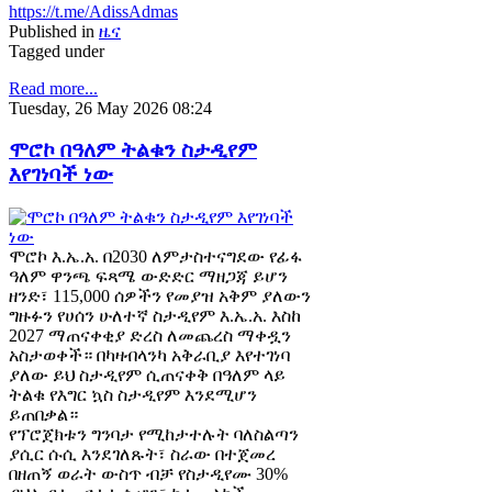
https://t.me/AdissAdmas
Published in
ዜና
Tagged under
Read more...
Tuesday, 26 May 2026 08:24
ሞሮኮ በዓለም ትልቁን ስታዲየም
እየገነባች ነው
ሞሮኮ እ.ኤ.አ. በ2030 ለምታስተናግደው የፊፋ
ዓለም ዋንጫ ፍጻሜ ውድድር ማዘጋጃ ይሆን
ዘንድ፣ 115,000 ሰዎችን የመያዝ አቅም ያለውን
ግዙፉን የሀሰን ሁለተኛ ስታዲየም እ.ኤ.አ. እስከ
2027 ማጠናቀቂያ ድረስ ለመጨረስ ማቀዷን
አስታወቀች። በካዛብላንካ አቅራቢያ እየተገነባ
ያለው ይህ ስታዲየም ሲጠናቀቅ በዓለም ላይ
ትልቁ የእግር ኳስ ስታዲየም እንደሚሆን
ይጠበቃል።
የፕሮጀክቱን ግንባታ የሚከታተሉት ባለስልጣን
ያሲር ሱሲ እንደገለጹት፣ ስራው በተጀመረ
በዘጠኝ ወራት ውስጥ ብቻ የስታዲየሙ 30%