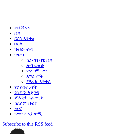
መነሻ ገፅ
ዜና
ርዕስ አንቀፅ
ባህል
ህብረተሰብ
ጥበብ
ኪነ-ጥበባዊ ዜና
ልብ ወለድ
የግጥም ጥግ
አግራሞት
ማራኪ አንቀፅ
ነፃ አስተያየት
የሰሞኑ አጀንዳ
ፖለቲካ በፈገግታ
ከአለም ዙሪያ
ጤና
ንግድና ኢኮኖሚ
Subscribe to this RSS feed