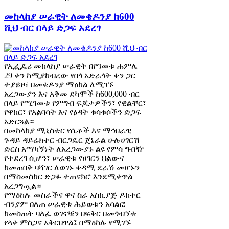
መከላከያ ሠራዊት ለመቄዶንያ ከ600
ሺህ ብር በላይ ድጋፍ አደረገ
የኢፌዴሪ መከላከያ ሠራዊት በየዓመቱ ሐምሌ
29 ቀን ከሚያከብረው የበጎ አድራጎት ቀን ጋር
ተያይዞ፣ በመቄዶንያ ማዕከል ለሚገኙ
አረጋውያን እና አቅመ ደካሞች ከ600,000 ብር
በላይ የሚገመቱ የምግብ ፍጆታዎችን፣ የዊልቸር፣
የዋከር፣ የአልባሳት እና የፅዳት ቁሳቁሶችን ድጋፍ
አድርጓል።
በመከላከያ ሚኒስቴር የሴቶች እና ማኅበራዊ
ጉዳይ ዳይሬክተር ብርጋዴር ጄኔራል ሁሉሀገርሽ
ድርስ አማካኝነት ለአረጋውያኑ ልዩ የምሳ ግብዥ
የተደረገ ሲሆን፣ ሠራዊቱ የሀገርን ህልውና
ከመጠበቅ ባሻገር ለወገኑ ቀዳሚ ደራሽ መሆኑን
በማስመስከር ድጋፉ ተጠናክሮ እንደሚቀጥል
አረጋግጧል።
የማዕከሉ መስራችና ዋና ስራ አስኪያጅ ዶክተር
ብንያም በለጠ ሠራዊቱ ሕይወቱን አሳልፎ
ከመስጠት ባለፈ ወገኖቹን በፍቅር በመጎብኘቱ
የላቀ ምስጋና አቅርበዋል፤ በማዕከሉ የሚገኙ