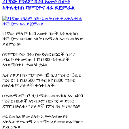
21ኛው የዓለም ከ20 አመት በታች
አትሌቲክስ ሻምፒዮና ዛሬ ይጀምራል
21ኛው የዓለም ከ20 አመት በታች አትሌቲክስ
ሻምፒዮና በዛሬው ዕለት በአሜሪካ ኦሪገን መካሄድ
ይጀምራል፡፡
በሻምፒዮናው በ46 የውድድር ዘርፎች ከ147
ሀገራት የተወጣጡ 1 ሺህ 800 አትሌቶች
እንደሚሳተፉ ተመላክቷል፡፡
ኢትዮጵያ በሻምፒዮናው በ5 ሺህ ሜትር፣ 3ሺህ
ሜትር፣ 1 ሺህ 500 ሜትር እና በ800 ሜትር
በሁለቱም ፆታዎች ትሳተፋለች፡፡
በተጨማሪም በ3 ሺህ ሜትር መሰናክል እና በ400
ሜትር በሴቶች እንዲሁም በርምጃ ውድድር
ደግሞ በሁለቱም ፆታዎች የምትሳተፍ ይሆናል፡፡
ዛሬ በመክፈቻው ዕለት ኢትዮጵያውያን
አትሌቶች የፍጻሜ እና የማጣሪያ ውድድራቸውን
ያደርጋሉ።