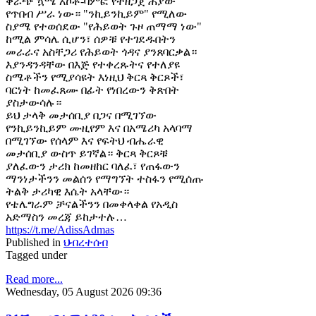
ቀራጭ ኳሜ አኮቶ-ባምፎ የተዘጋጀ ሕያው
የጥበብ ሥራ ነው። "ንኪይንኪይም" የሚለው
ስያሜ የተወሰደው "የሕይወት ጉዞ ጠማማ ነው"
ከሚል ምሳሌ ሲሆን፣ ሰዎቹ የተገደዱበትን
መራራና አስቸጋሪ የሕይወት ጎዳና ያንጸባርቃል።
እያንዳንዳቸው በእጅ የተቀረጹትና የተለያዩ
ስሜቶችን የሚያሳዩት እነዚህ ቅርጻ ቅርጾች፣
ባርነት ከመፈጸሙ በፊት የነበረውን ቅጽበት
ያስታውሳሉ።
ይህ ታላቅ መታሰቢያ በጋና በሚገኘው
የንኪይንኪይም ሙዚየም እና በአሜሪካ አላባማ
በሚገኘው የሰላም እና የፍትህ ብሔራዊ
መታሰቢያ ውስጥ ይገኛል። ቅርጻ ቅርጾቹ
ያለፈውን ታሪክ ከመዘከር ባለፈ፣ የጠፋውን
ማንነታችንን መልሰን የማግኘት ተስፋን የሚሰጡ
ትልቅ ታሪካዊ እሴት አላቸው።
የቴሌግራም ቻናልችንን በመቀላቀል የአዲስ
አድማስን መረጃ ይከታተሉ…
https://t.me/AdissAdmas
Published in
ህብረተሰብ
Tagged under
Read more...
Wednesday, 05 August 2026 09:36