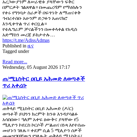
አረጋውያንም ለሠራዊቱ ያላቸውን ፍቅር
በምርቃት ገልጸዋል። በመጨረሻም የማዕከሉን
የቀሩ የግንባታ ስራዎች በፍጥነት ለማጠናቀቅ
ኅብረተሰቡ አሁንም ድጋፉን አጠናክሮ
እንዲቀጥል ጥሪ ቀርቧል።
የቴሌግራም ቻናልችንን በመቀላቀል የአዲስ
አድማስን መረጃ ይከታተሉ…
https://t.me/AdissAdmas
Published in
ዜና
Tagged under
Read more...
Wednesday, 05 August 2026 17:17
ጠ/ሚኒስትር ዐቢይ አሕመድ ለወጣቶች
ጥሪ አቀረቡ
ጠቅላይ ሚኒስትር ዐቢይ አሕመድ (ዶ/ር)
ወጣቶች ይህንን ክረምት ከንቱ እንዳያሳልፉ
አሳስበው፣ ዓለም አቀፍ ዕውቅና ያላቸው የ5
ሚሊዮን ኮደርስ ኮርሶች ሥልጠና በነጻ እየተሰጡ
መሆኑን ገለጹ። ቀደም ሲል 5 ሚሊዮን ሰዎች
መመዝገባቸውን የገለጹት ጠቅላይ ሚኒስትሩ፣