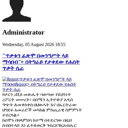
Administrator
Wednesday, 05 August 2026 18:55
"ጥቃቱን ፈጽሞ በመንግሥት ላይ
ማሳበብ"፦ በትግራይ የታቀደው የሐሰት
ጥቃት ሴራ
የሆርን ሪቪዩ መጽሔት ባወጣው የደህንነት
ሪፖርት መሠረት፣ በሰሜን ኢትዮጵያ አዲስ
ግጭት ለመቀስቀስ በህወሓት እና በኤርትራው
ህግደፍ አመራሮች መካከል ምስጢራዊ ስምምነት
ተደርጓል።
ከሰሞኑ በዛላምበሳ ከተማ በተደረገው በዚህ
ስብሰባ ላይ እነ ፈትለወርቅ ገብረእግዚአብሔር