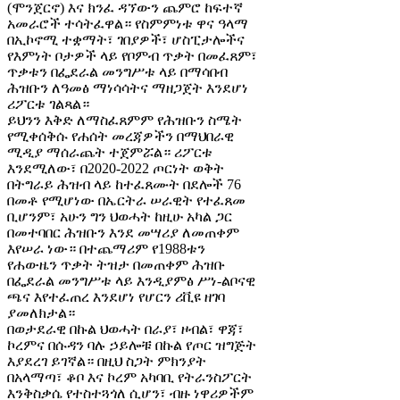
(ሞንጀርኖ) እና ክንፈ ዳኘውን ጨምሮ ከፍተኛ
አመራሮች ተሳትፈዋል። የስምምነቱ ዋና ዓላማ
በኢኮኖሚ ተቋማት፣ ገበያዎች፣ ሆስፒታሎችና
የእምነት ቦታዎች ላይ የቦምብ ጥቃት በመፈጸም፣
ጥቃቱን በፌደራል መንግሥቱ ላይ በማሳበብ
ሕዝቡን ለዓመፅ ማነሳሳትና ማዘጋጀት እንደሆነ
ሪፖርቱ ገልጻል።
ይህንን እቅድ ለማስፈጸምም የሕዝቡን ስሜት
የሚቀሰቅሱ የሐሰት መረጃዎችን በማህበራዊ
ሚዲያ ማሰራጨት ተጀምሯል። ሪፖርቱ
እንደሚለው፣ በ2020-2022 ጦርነት ወቅት
በትግራይ ሕዝብ ላይ ከተፈጸሙት በደሎች 76
በመቶ የሚሆነው በኤርትራ ሠራዊት የተፈጸመ
ቢሆንም፣ አሁን ግን ህወሓት ከዚሁ አካል ጋር
በመተባበር ሕዝቡን እንደ መሣሪያ ለመጠቀም
እየሠራ ነው። በተጨማሪም የ1988ቱን
የሐውዜን ጥቃት ትዝታ በመጠቀም ሕዝቡ
በፌደራል መንግሥቱ ላይ እንዲያምፅ ሥነ-ልቦናዊ
ጫና እየተፈጠረ እንደሆነ የሆርን ሪቪዩ ዘገባ
ያመለክታል።
በወታደራዊ በኩል ህወሓት በራያ፣ ዞብል፣ ዋጃ፣
ኮረምና በሱዳን ባሉ ኃይሎቹ በኩል የጦር ዝግጅት
እያደረገ ይገኛል። በዚህ ስጋት ምክንያት
በአላማጣ፣ ቆቦ እና ኮረም አካባቢ የትራንስፖርት
እንቅስቃሴ የተስተጓጎለ ሲሆን፣ ብዙ ነዋሪዎችም