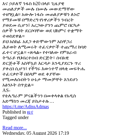
እና ኃይለኛ ንፋስ ከ20 በላይ ጊዜያዊ
መጠለያዎች ሙሉ በሙሉ መውደማቸው
ተዘግቧል፡፡ አውሎ ነፋሱ መጠለያዎቹን ለኑሮ
የማይመቹ በማድረግ የነዋሪዎችን ንብረት
ያወደመ ሲሆን፤ አረጋውያንን ጨምሮ በርካታ
ሰዎች ጉዳት ደርሶባቸው ወደ ህክምና ተቋማት
ተወስደዋል።
ይህ አስከፊ አደጋ ቀድሞውንም አስቸጋሪ
ሕይወት ለሚመሩት ተፈናቃዮች ተጨማሪ ከባድ
ፈተና ሆኗል። «ጽላል» የተባለው የምዕራብ
ትግራይ የህብረተሰብ ድርጅት፣ ሰብአዊ
ድርጅቶች አስቸኳይ እርዳታ እንዲያደርጉ ጥሪ
ያቀረበ ሲሆን፤ የችግሩ እውነተኛ ዘላቂ መፍትሔ
ተፈናቃዮች በሰላም ወደ ቀያቸው
የሚመለሱበትን ሁኔታ ማመቻቸት እንደሆነ
አፅንኦት ሰጥቷል።
AS-
የቴሌግራም ቻናልችንን በመቀላቀል የአዲስ
አድማስን መረጃ ይከታተሉ…
https://t.me/AdissAdmas
Published in
ዜና
Tagged under
Read more...
Wednesday, 05 August 2026 17:19