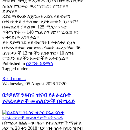
ውድድር ዝግጅት እያደረገ ሲሆን በቀጣይ ሰዓታት
ለጤና ምርመራ ወደ ማድሪድ የሚያቀና
ይሆናል።
ሪያል ማድሪድ ለጀርመኑ አርቢ ላይብዢግ
በተከታታይ ያቀረበው ጥያቄ ውድቅ ቢሆንም፤
በመጨረሻ ያቀረበው 125 ሚሊዮን ዩሮ
ጥቅማጥቅሙ 140 ሚሊዮን ዩሮ የሚደርስ ዋጋ
ተቀባይነት አግኝቷል።
ያን ዲዮማንዴ ላይብዢግን ከተቀላቀለ በኋላ
በተጠናቀቀው የውድድር ዓመት ባደረጋቸው 36
ጨዋታዎች 13 ግቦችን አስቆጥሮ፣ 10 ለግብ
የሚሆኑ ኳሶችን አመቻችቶ አቀብሏል።
Published in
ስፖርት አድማስ
Tagged under
Read more...
Wednesday, 05 August 2026 17:20
በኃይለኛ ንፋስና ዝናብ የፈራረሱት
የተፈናቃዮች መጠለያዎች በትግራይ
በትግራይ ክልል «ሰባ ካሬ» የተፈናቃዮች ማዕከል
ሐምሌ 28 ቀን 2018 ዓ.ም በተከሰተ ከባድ ዝናብ