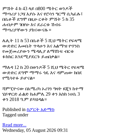
ምሽት 4 ከ 43 ላይ በ800 ሜትር ወንዶች
ማጣሪያ ነጋሄ እያሱ እና የሮሳን ግርማ ሲካፈሉ፤
በሴቶች ደግሞ በዚሁ ርቀት ምሽት 5 ከ 35
ሐብታም ገበየሁ እና ደራርቱ ሽብሩ
ማጣሪያቸውን ያከናውናሉ።
ሌሊት 11 ከ 53 በሴቶች 5 ሺህ ሜትር የፍጻሜ
ውድድር እመቤት ጥላሁን እና አልማዝ ዮሃንስ
የመጀመሪያውን ሜዳሊያ ለማሸነፍ ብርቱ
ፉክክር እንደሚያደርጉ ይጠበቃል፡፡
ማለዳ 12 ከ 20 በወንዶች 5 ሺህ ሜትር የፍጻሜ
ውድድር ደግሞ ማማሩ ጎዴ እና ዳምጠው ከበደ
የሚሳተፉ ይሆናል፡፡
ሻምፒዮናው በአሜሪካ ኦሪገን ግዛት ዩጂን ከተማ
ሄይዋርድ ፊልድ ከሐምሌ 29 ቀን እስከ ነሀሴ 3
ቀን 2018 ዓ.ም ይካሄዳል።
Published in
ስፖርት አድማስ
Tagged under
Read more...
Wednesday, 05 August 2026 09:31