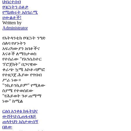
ህብረተሰብ
የባርነትን ሰቆቃ
የሚዘክሩት አስገራሚ
ሀውልቶች!
Written by
Administrator
የአትላንቲክ የባርነት ንግድ
ሰለባ የሆኑትን
አፍሪካውያን አባቶችና
እናቶች ለማስታወስ
የተሰራው "የአንሴስተር
ፕሮጀክት" በጋናዊው
ቀራጭ ኳሜ አኮቶ-ባምፎ
የተዘጋጀ ሕያው የጥበብ
ሥራ ነው።
"ንኪይንኪይም" የሚለው
ስያሜ የተወሰደው
"የሕይወት ጉዞ ጠማማ
ነው" ከሚል
ርዕሰ አንቀፅ
ክፋትህና
ውሸትህ ሲጠፋብህ፤
ጠላትህን አስታውሰኝ
በለው