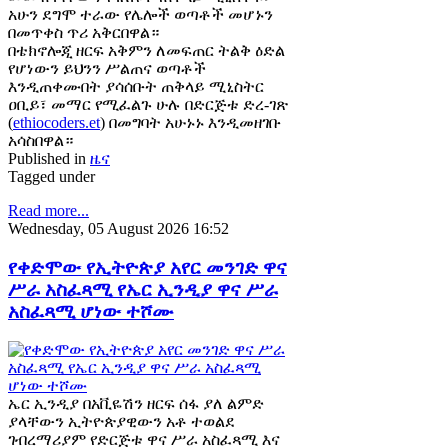
አሁን ደግሞ ተራው የሌሎች ወጣቶች መሆኑን
በመጥቀስ ጥሪ አቅርበዋል።
በቴክኖሎጂ ዘርፍ አቅምን ለመፍጠር ትልቅ ዕድል
የሆነውን ይህንን ሥልጠና ወጣቶች
እንዲጠቀሙበት ያሳሰቡት ጠቅላይ ሚኒስትር
ዐቢይ፣ መማር የሚፈልጉ ሁሉ በድርጅቱ ድረ-ገጽ
(
ethiocoders.et
) በመግባት አሁኑኑ እንዲመዘገቡ
አሳስበዋል።
Published in
ዜና
Tagged under
Read more...
Wednesday, 05 August 2026 16:52
የቀድሞው የኢትዮጵያ አየር መንገድ ዋና
ሥራ አስፈጻሚ የኤር ኢንዲያ ዋና ሥራ
አስፈጻሚ ሆነው ተሾሙ
ኤር ኢንዲያ በአቪዬሽን ዘርፍ ሰፋ ያለ ልምድ
ያላቸውን ኢትዮጵያዊውን አቶ ተወልደ
ገብረማሪያም የድርጅቱ ዋና ሥራ አስፈጻሚ እና