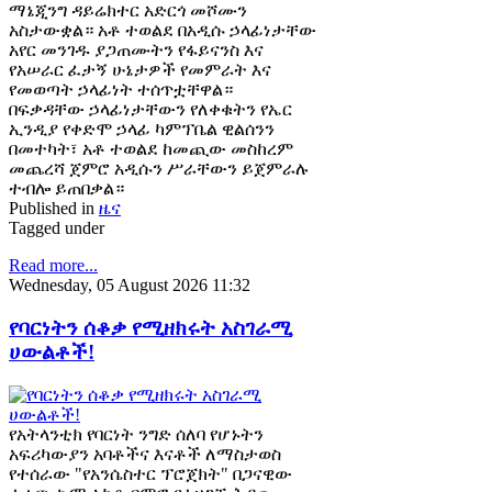
ማኔጂንግ ዳይሬክተር አድርጎ መሾሙን
አስታውቋል። አቶ ተወልደ በአዲሱ ኃላፊነታቸው
አየር መንገዱ ያጋጠሙትን የፋይናንስ እና
የአሠራር ፈታኝ ሁኔታዎች የመምራት እና
የመወጣት ኃላፊነት ተሰጥቷቸዋል።
በፍቃዳቸው ኃላፊነታቸውን የለቀቁትን የኤር
ኢንዲያ የቀድሞ ኃላፊ ካምፕቤል ዊልሰንን
በመተካት፣ አቶ ተወልደ ከመጪው መስከረም
መጨረሻ ጀምሮ አዲሱን ሥራቸውን ይጀምራሉ
ተብሎ ይጠበቃል።
Published in
ዜና
Tagged under
Read more...
Wednesday, 05 August 2026 11:32
የባርነትን ሰቆቃ የሚዘክሩት አስገራሚ
ሀውልቶች!
የአትላንቲክ የባርነት ንግድ ሰለባ የሆኑትን
አፍሪካውያን አባቶችና እናቶች ለማስታወስ
የተሰራው "የአንሴስተር ፕሮጀክት" በጋናዊው