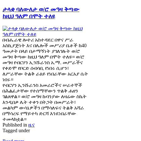
ታላቋ ባለውለታ ወ/ሮ መዓዛ ቅጣው
ከዚህ ዓለም በሞት ተለዩ
በብሔራዊ ሎተሪ አስተዳደር በዋና ሥራ
አስኪያጅነት እና በሌሎች መሥሪያ ቤቶች ከ40
ዓመታት በላይ በታማኝነት ያገለገሉት ወ/ሮ
መዓዛ ቅጣው ከዚህ ዓለም በሞት ተለዩ። ወ/ሮ
መዓዛ የብርሃን ኢንሹራንስ አ.ማ. መሥራችና
የቀድሞ የቦርድ ሰብሳቢ የነበሩ ሲሆን፣
ለሥራቸው ትልቅ ራዕይ የነበራቸው አርአያ ሴት
ነበሩ።
የብርሃን ኢንሹራንስ አመራሮችና ሠራተኞች
በሕልፈታቸው የተሰማቸውን ጥልቅ ሐዘን
ገልጸዋል። ወ/ሮ መዓዛ ኩባንያው ለዛሬው ስኬት
እንዲበቃ ሌት ተቀን በትጋት በመሥራት፣
መልካም ውሳኔዎችን በማሳለፍና ትልቅ አሻራ
በማሳረፍ የማይተካ ድርሻ እንደነበራቸው
ተመላክቷል።
Published in
ዜና
Tagged under