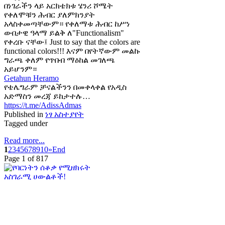
በነገራችን ላይ አርክቴክቱ ሄንሪ ሾሜት
የቀለሞቹን ሕብር ያለምክንያት
አላስቀመጣቸውም። የቀለማቱ ሕብር ከሥነ
ውበታዊ ዓላማ ይልቅ ለ"Functionalism"
የቀረቡ ናቸው፤ Just to say that the colors are
functional colors!!! እናም በየትኛውም መልኩ
ግራጫ ቀለም የጥበብ ማዕከል መገለጫ
አይሆንም።
Getahun Heramo
የቴሌግራም ቻናልችንን በመቀላቀል የአዲስ
አድማስን መረጃ ይከታተሉ…
https://t.me/AdissAdmas
Published in
ነፃ አስተያየት
Tagged under
Read more...
1
2
3
4
5
6
7
8
9
10
»
End
Page 1 of 817