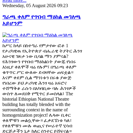
Read more...
Wednesday, 05 August 2026 09:23
ግራጫ ቀለም የጥበብ ማዕከል መገለጫ
አይሆንም
ከሥር ከላይ በስተግራ የምታየው ፎቶ 1
የታሪካዊዉ የኢትዮጵያ ብሔራዊ ትያትር ሕንፃ
አሁናዊ ገጽታ ነው ቢባል ማን ያምናል?
የሕንፃውን የጥበብ ማዕከልነት ያውጁ የነበሩ
እነዚያ ቀለሞች ዛሬ የሉም፤ በግራጫ ቀለም
ቁጥጥር ሥር ውለው ደብዛቸው ጠፍቷል።
እናም ቀደም ሲል ማንነቱን በሩቁ ያውጅ
የነበረው ይህ ታሪካዊ ሕንፃ ዛሬ አፍሮና
ተሸማቅቆ ራሱን በአካባቢው ባሉ ሕንፃዎች
ውስጥ ለመደበቅ የሚጥር ይመስላል፤ The
historial Ethiopian National Theatre
building has totally blended with the
surrounding context in the name of
homogenization project! ሌላው ቢቀር
ቀለሞቹን መልሷቸው። ፈቃደኜነቱ ካለ፣
የቀለሞቹን ሙሉ ወጪና የሠራተኛ ሂሳብ
ድርጅታችን ኒታ ከለር ሰንተር ይሸፍናል።