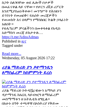
ስጋት ስለገባቸው ወደ ሌሎች ቦታዎች
በመፈናቀል ላይ ናቸው። የሆርን ሪቪዩ ሪፖርት
እንደሚያስጠነቅቀው፤ መንግሥት የሕዝቡን
ደኅንነት የመጠበቅ፣ የሐሰት መረጃዎችን
የመመከት እና ሰላምን የማስከበር ትልቅ ኃላፊነት
አለበት።
የቴሌግራም ቻናልችንን በመቀላቀል የአዲስ
አድማስን መረጃ ይከታተሉ…
https://t.me/AdissAdmas
Published in
ዜና
Tagged under
Read more...
Wednesday, 05 August 2026 17:22
ሪያል ማድሪድ ያን ዶዮማንዴን
ለማስፈረም ከስምምነት ደረሰ
ሪያል ማድሪድ ኮትዲቯራዊውን አማካይ ያን
ዲዮማንዴ ከአርቢ ላይብዢግ ለማስፈረም
መስማማቱን ዘ አትሌቲክ ዘግቧል።
በአሁኑ ሰዓት ተጫዋቹ በኦስትሪያ የቅድመ