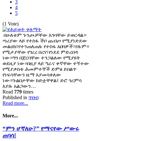
3
4
5
(1 Vote)
በሁለቱም ጉንጮቻቸው እንባቸው ይወርዳል።
ጣሪያው ላይ የተስፋ ችቦ ጨብጦ የሚያነድደው
መልዐክ፤የተንጠለጠሉ የተስፋ አበባዎች፣የሉም።
የሚታያቸው የገረረ በረሃ፣የነደደ ምድረበዳ
ነው።ግን በጀርባቸው ተንጋልለው የሚያዩት
ወደዚያ ነው።በዚያ ላይ ግራና ቀኛቸው ተኝተው
የሚያቃስቱ ሕመምተኞች ድምፅ ይበልጥ
የነፍሳቸውን ዜማ እያመሳቀለው
ነው።ጉልበታቸው ከድቷቸዋል፤ ድሮ ጎረምሳ
እያሉ አልጋውን…
Read
779
times
Published in
ጥበብ
Read more...
More...
“ምን ሆኛለሁ?” የማናየው ሥውሩ
ጠባሳ!