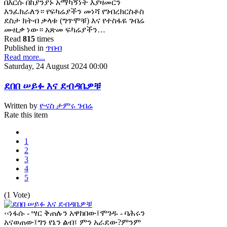
በእርሱ በከያንያኑ አማካኝነት እያዛመርን
እንፈክራለን። የፍካሬያችን መነሻ የገብረክርስቶስ
ደስታ ክትብ ቃላቱ (ግጥሞቹ) እና የተስፋዬ ገብሬ
ሙዚቃ ነው። አጽመ ፍካሬያችን…
Read
815
times
Published in
ጥበብ
Read more...
Saturday, 24 August 2024 00:00
ደበበ ሠይፉ እና ደብዳቤዎቹ
Written by
ዮናስ ታምሩ ገብሬ
Rate this item
1
2
3
4
5
(1 Vote)
‹‹ነፋሱ - ሣር ቅጠሉን አዋከበው፤ሞገዱ - ባሕሩን
አናወጠው፤ግን የኔን ልብ፣ ምን አራደው?ምንም