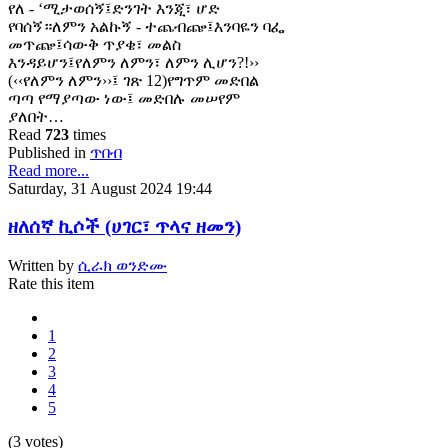
የለ - ‘ሚታወሰኝ፤ድንገት እንጂ፣ ሆድ
የባሰኝ።ለምን አልኩኝ - ተጨብጬ፤እንባዬን ባፌ
መጥጬ፤ሳውቅ ጥያቄ፣ መልስ
እንዳይሆን፤የለምን ለምን፣ ለምን ሊሆን?!››
(‹‹የለምን ለምን››፤ ገጽ 12)የግጥም መድበል
ጣጣ የማያጣው ነው፤ መድበሉ መሠየም
ያለበት…
Read
723
times
Published in
ጥበብ
Read more...
Saturday, 31 August 2024 19:44
ዘለሰኛ ኪሶች (ሀገር፣ ጥላና ዘመን)
Written by
ሲራክ ወንድሙ
Rate this item
1
2
3
4
5
(3 votes)