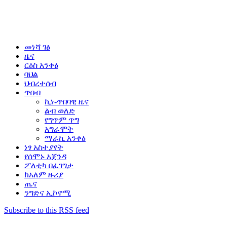
መነሻ ገፅ
ዜና
ርዕስ አንቀፅ
ባህል
ህብረተሰብ
ጥበብ
ኪነ-ጥበባዊ ዜና
ልብ ወለድ
የግጥም ጥግ
አግራሞት
ማራኪ አንቀፅ
ነፃ አስተያየት
የሰሞኑ አጀንዳ
ፖለቲካ በፈገግታ
ከአለም ዙሪያ
ጤና
ንግድና ኢኮኖሚ
Subscribe to this RSS feed