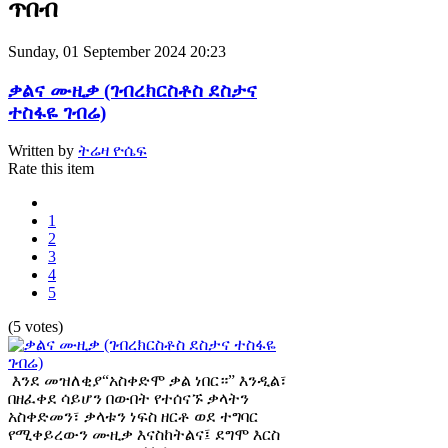
ጥበብ
Sunday, 01 September 2024 20:23
ቃልና ሙዚቃ (ገብረክርስቶስ ደስታና
ተስፋዬ ገብሬ)
Written by
ትሬዛ ዮሴፍ
Rate this item
1
2
3
4
5
(5 votes)
እንደ መዝለቂያ“አስቀድሞ ቃል ነበር።” እንዲል፣
በዘፈቀደ ሳይሆን በውበት የተሰናኙ ቃላትን
አስቀድመን፣ ቃላቱን ነፍስ ዘርቶ ወደ ተግባር
የሚቀይረውን ሙዚቃ እናስከትልና፤ ደግሞ እርስ