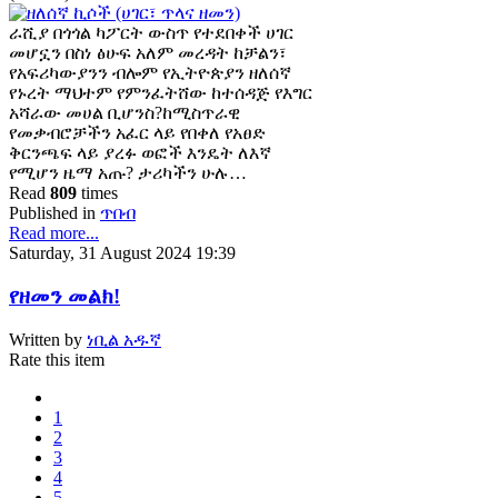
ራሺያ በጎጎል ካፖርት ውስጥ የተደበቀች ሀገር
መሆኗን በስነ ፅሁፍ አለም መረዳት ከቻልን፣
የአፍሪካውያንን ብሎም የኢትዮጵያን ዘለሰኛ
የኑረት ማህተም የምንፈትሸው ከተሰዳጅ የእግር
አሻራው መሀል ቢሆንስ?ከሚስጥራዊ
የመቃብሮቻችን አፈር ላይ የበቀለ የአፀድ
ቅርንጫፍ ላይ ያረፉ ወፎች እንዴት ለእኛ
የሚሆን ዜማ አጡ? ታሪካችን ሁሉ…
Read
809
times
Published in
ጥበብ
Read more...
Saturday, 31 August 2024 19:39
የዘመን መልክ!
Written by
ነቢል አዱኛ
Rate this item
1
2
3
4
5