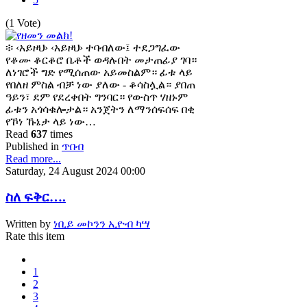
(1 Vote)
፨ ‹አይዞህ› ‹አይዞህ› ተባብለው፤ ተደጋግፈው
የቆሙ ቆርቆሮ ቤቶች ወዳሉበት መታጠፊያ ገባ።
ለነገሮች ግድ የሚሰጠው አይመስልም። ፊቱ ላይ
የበለዘ ምስል ብቻ ነው ያለው - ቆሳስሏል። ያበጠ
ዓይን፣ ደም የደረቀበት ግንባር። የውስጥ ሃዘኑም
ፊቱን አጎሳቁሎታል። አንጀትን ለማንሰፍሰፍ በቂ
የኾነ ኹኔታ ላይ ነው…
Read
637
times
Published in
ጥበብ
Read more...
Saturday, 24 August 2024 00:00
ስለ ፍቅር….
Written by
ነቢይ መኮንን ኢዮብ ካሣ
Rate this item
1
2
3