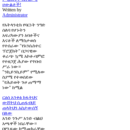
ሀውልቶች!
Written by
Administrator
የአትላንቲክ የባርነት ንግድ
ሰለባ የሆኑትን
አፍሪካውያን አባቶችና
እናቶች ለማስታወስ
የተሰራው "የአንሴስተር
ፕሮጀክት" በጋናዊው
ቀራጭ ኳሜ አኮቶ-ባምፎ
የተዘጋጀ ሕያው የጥበብ
ሥራ ነው።
"ንኪይንኪይም" የሚለው
ስያሜ የተወሰደው
"የሕይወት ጉዞ ጠማማ
ነው" ከሚል
ርዕሰ አንቀፅ
ክፋትህና
ውሸትህ ሲጠፋብህ፤
ጠላትህን አስታውሰኝ
በለው
አንድ ንጉሥ አንድ ብልህ
አጫዋች ነበራቸው።
በየጊዜው ከሚመክራቸው