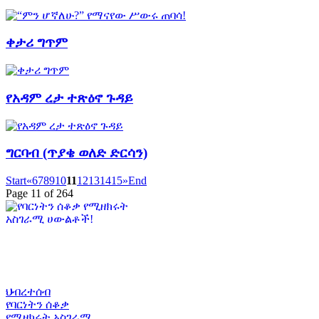
ቀታሪ ግጥም
የአዳም ረታ ተጽዕኖ ጉዳይ
ግርባብ (ጥያቄ ወለድ ድርሳን)
Start
«
6
7
8
9
10
11
12
13
14
15
»
End
Page 11 of 264
ህብረተሰብ
የባርነትን ሰቆቃ
የሚዘክሩት አስገራሚ