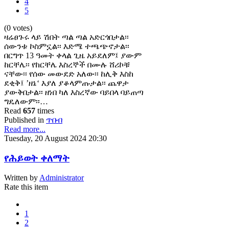
4
5
(0 votes)
ዛሬፀጉሩ ላይ ሽበት ጣል ጣል አድርጎበታል፡፡
ሰውንቱ ኮስምኗል፡፡ እድሜ ተጫጭኖታል፡፡
በርግጥ 13 ዓመት ቀላል ጊዜ አይደለም፤ ያውም
ከርቸሌ፡፡ የከርቸሌ እስረኞች በሙሉ ሸሪኮቹ
ናቸው፡፡ የሰው መውደድ አለው፡፡ ከሊቅ እስከ
ደቂቅ፤ ’ዘኔ‘ እያለ ያቆላምጡታል፡፡ ጨዋታ
ያውቅበታል፡፡ ዘነበ ካለ እስረኛው ባይበላ ባይጠጣ
ግዴለውም፡፡…
Read
657
times
Published in
ጥበብ
Read more...
Tuesday, 20 August 2024 20:30
የሕይወት ቀለማት
Written by
Administrator
Rate this item
1
2