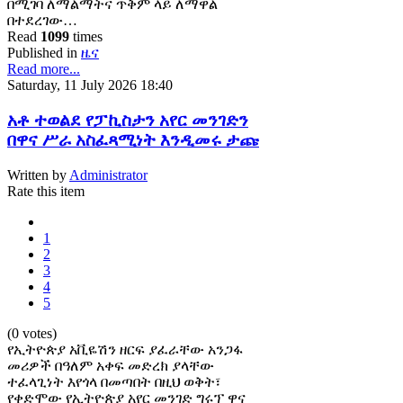
በሚገባ ለማልማትና ጥቅም ላይ ለማዋል
በተደረገው…
Read
1099
times
Published in
ዜና
Read more...
Saturday, 11 July 2026 18:40
አቶ ተወልደ የፓኪስታን አየር መንገድን
በዋና ሥራ አስፈጻሚነት እንዲመሩ ታጩ
Written by
Administrator
Rate this item
1
2
3
4
5
(0 votes)
የኢትዮጵያ አቪዬሽን ዘርፍ ያፈራቸው አንጋፋ
መሪዎች በዓለም አቀፍ መድረክ ያላቸው
ተፈላጊነት እየጎላ በመጣበት በዚህ ወቅት፣
የቀድሞው የኢትዮጵያ አየር መንገድ ግሩፕ ዋና