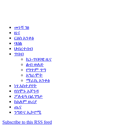
መነሻ ገፅ
ዜና
ርዕስ አንቀፅ
ባህል
ህብረተሰብ
ጥበብ
ኪነ-ጥበባዊ ዜና
ልብ ወለድ
የግጥም ጥግ
አግራሞት
ማራኪ አንቀፅ
ነፃ አስተያየት
የሰሞኑ አጀንዳ
ፖለቲካ በፈገግታ
ከአለም ዙሪያ
ጤና
ንግድና ኢኮኖሚ
Subscribe to this RSS feed