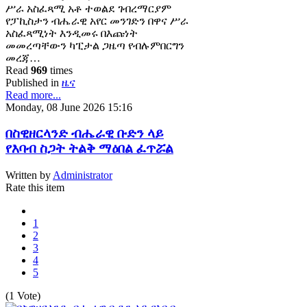
ሥራ አስፈጻሚ አቶ ተወልደ ገብረማርያም
የፓኪስታን ብሔራዊ አየር መንገድን በዋና ሥራ
አስፈጻሚነት እንዲመሩ በእጩነት
መመረጣቸውን ካፒታል ጋዜጣ የብሉምበርግን
መረጃ…
Read
969
times
Published in
ዜና
Read more...
Monday, 08 June 2026 15:16
በስዊዘርላንድ ብሔራዊ ቡድን ላይ
የእባብ ስጋት ትልቅ ማዕበል ፈጥሯል
Written by
Administrator
Rate this item
1
2
3
4
5
(1 Vote)