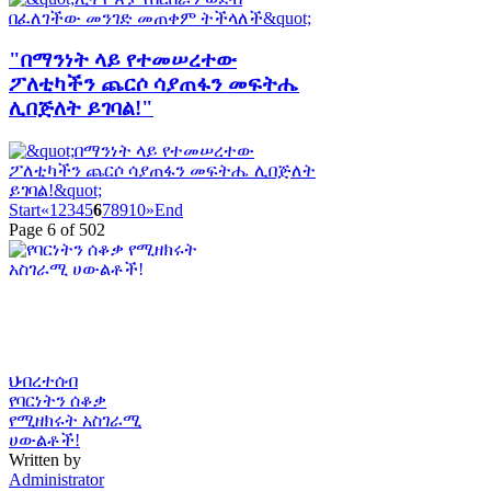
"በማንነት ላይ የተመሠረተው
ፖለቲካችን ጨርሶ ሳያጠፋን መፍትሔ
ሊበጅለት ይገባል!"
Start
«
1
2
3
4
5
6
7
8
9
10
»
End
Page 6 of 502
ህብረተሰብ
የባርነትን ሰቆቃ
የሚዘክሩት አስገራሚ
ሀውልቶች!
Written by
Administrator