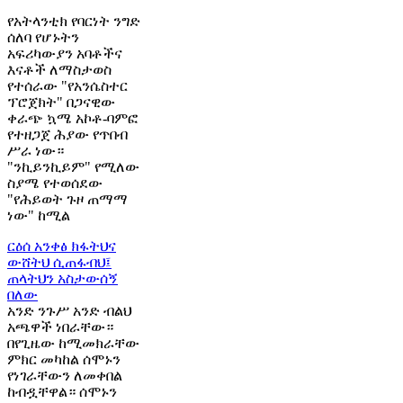
የአትላንቲክ የባርነት ንግድ
ሰለባ የሆኑትን
አፍሪካውያን አባቶችና
እናቶች ለማስታወስ
የተሰራው "የአንሴስተር
ፕሮጀክት" በጋናዊው
ቀራጭ ኳሜ አኮቶ-ባምፎ
የተዘጋጀ ሕያው የጥበብ
ሥራ ነው።
"ንኪይንኪይም" የሚለው
ስያሜ የተወሰደው
"የሕይወት ጉዞ ጠማማ
ነው" ከሚል
ርዕሰ አንቀፅ
ክፋትህና
ውሸትህ ሲጠፋብህ፤
ጠላትህን አስታውሰኝ
በለው
አንድ ንጉሥ አንድ ብልህ
አጫዋች ነበራቸው።
በየጊዜው ከሚመክራቸው
ምክር መካከል ሰሞኑን
የነገራቸውን ለመቀበል
ከብዷቸዋል። ሰሞኑን