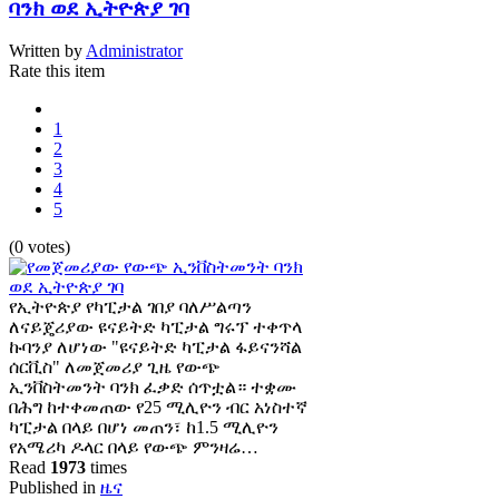
ባንክ ወደ ኢትዮጵያ ገባ
Written by
Administrator
Rate this item
1
2
3
4
5
(0 votes)
የኢትዮጵያ የካፒታል ገበያ ባለሥልጣን
ለናይጄሪያው ዩናይትድ ካፒታል ግሩፕ ተቀጥላ
ኩባንያ ለሆነው "ዩናይትድ ካፒታል ፋይናንሻል
ሰርቪስ" ለመጀመሪያ ጊዜ የውጭ
ኢንቨስትመንት ባንክ ፈቃድ ሰጥቷል። ተቋሙ
በሕግ ከተቀመጠው የ25 ሚሊዮን ብር አነስተኛ
ካፒታል በላይ በሆነ መጠን፣ ከ1.5 ሚሊዮን
የአሜሪካ ዶላር በላይ የውጭ ምንዛሬ…
Read
1973
times
Published in
ዜና