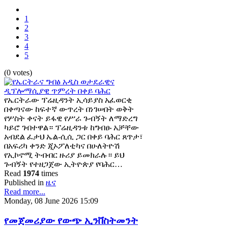
1
2
3
4
5
(0 votes)
የኤርትራው ፕሬዚዳንት ኢሳይያስ አፈወርቂ
በቀጣናው ከፍተኛ ውጥረት በነገሠበት ወቅት
የሦስት ቀናት ይፋዊ የሥራ ጉብኝት ለማድረግ
ካይሮ ገብተዋል። ፕሬዚዳንቱ ከግብፁ አቻቸው
አብደል ፈታህ ኤል-ሲሲ ጋር በቀይ ባሕር ጸጥታ፣
በአፍሪካ ቀንድ ጂኦፖለቲካና በሁለትዮሽ
የኢኮኖሚ ትብብር ዙሪያ ይመክራሉ። ይህ
ጉብኝት የተዘጋጀው ኢትዮጵያ የባሕር…
Read
1974
times
Published in
ዜና
Read more...
Monday, 08 June 2026 15:09
የመጀመሪያው የውጭ ኢንቨስትመንት