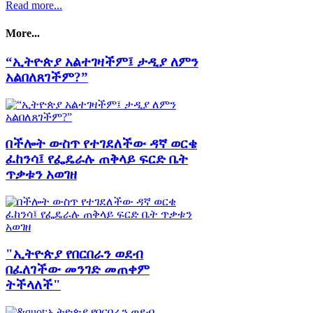
Read more...
More...
“ኢትዮጵያ አልተገዛችም፤ ታዲያ ለምን
አልበለጸገችም?”
በችሎት ውስጥ የተገደለችው ዳኛ ወርቄ
ፈከንሳ፤ የፌዴራሉ ጠቅላይ ፍርድ ቤት
ጥቃቱን አወገዘ
"ኢትዮጵያ የበርበራን ወደብ
በፈለገችው መንገድ መጠቀም
ትችላለች"