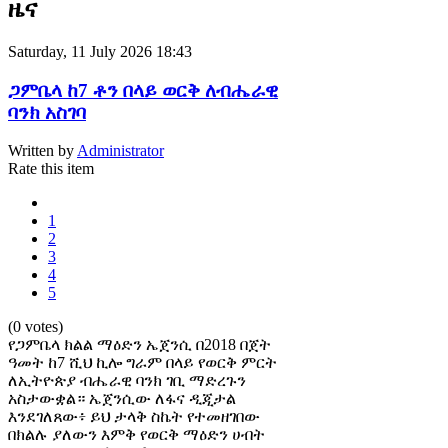
ዜና
Saturday, 11 July 2026 18:43
ጋምቤላ ከ7 ቶን በላይ ወርቅ ለብሔራዊ
ባንክ አስገባ
Written by
Administrator
Rate this item
1
2
3
4
5
(0 votes)
የጋምቤላ ክልል ማዕድን ኤጀንሲ በ2018 በጀት
ዓመት ከ7 ሺህ ኪሎ ግራም በላይ የወርቅ ምርት
ለኢትዮጵያ ብሔራዊ ባንክ ገቢ ማድረጉን
አስታውቋል። ኤጀንሲው ለፋና ዲጂታል
እንደገለጸው፥ ይህ ታላቅ ስኬት የተመዘገበው
በክልሉ ያለውን እምቅ የወርቅ ማዕድን ሀብት