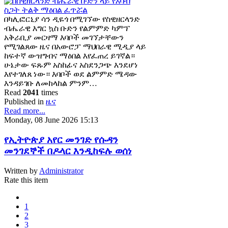
በካሊፎርኒያ ሳን ዲዬጎ በሚገኘው የስዊዘርላንድ
ብሔራዊ እግር ኳስ ቡድን የልምምድ ካምፕ
አቅራቢያ መርዛማ እባቦች መገኘታቸውን
የሚገልጸው ዜና በአውሮፓ ማህበራዊ ሚዲያ ላይ
ከፍተኛ ውዝግብና ማዕበል እየፈጠረ ይገኛል።
ሁኔታው ፍጹም አስከፊና አስደንጋጭ እንደሆነ
እየተገለጸ ነው። እባቦች ወደ ልምምድ ሜዳው
እንዳይገቡ ለመከላከል ምንም…
Read
2041
times
Published in
ዜና
Read more...
Monday, 08 June 2026 15:13
የኢትዮጵያ አየር መንገድ የሱዳን
መንገደኞች በዶላር እንዲከፍሉ ወሰነ
Written by
Administrator
Rate this item
1
2
3