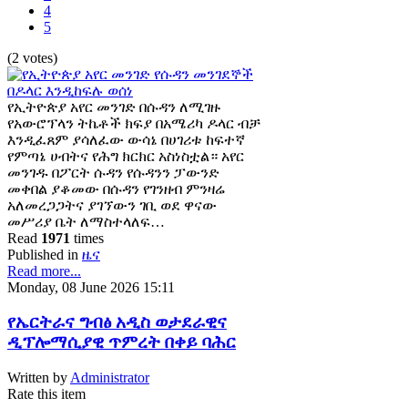
4
5
(2 votes)
የኢትዮጵያ አየር መንገድ በሱዳን ለሚገዙ
የአውሮፕላን ትኬቶች ክፍያ በአሜሪካ ዶላር ብቻ
እንዲፈጸም ያሳለፈው ውሳኔ በሀገሪቱ ከፍተኛ
የምጣኔ ሀብትና የሕግ ክርክር አስነስቷል። አየር
መንገዱ በፖርት ሱዳን የሱዳንን ፓውንድ
መቀበል ያቆመው በሱዳን የገንዘብ ምንዛሬ
አለመረጋጋትና ያገኘውን ገቢ ወደ ዋናው
መሥሪያ ቤት ለማስተላለፍ…
Read
1971
times
Published in
ዜና
Read more...
Monday, 08 June 2026 15:11
የኤርትራና ግብፅ አዲስ ወታደራዊና
ዲፕሎማሲያዊ ጥምረት በቀይ ባሕር
Written by
Administrator
Rate this item