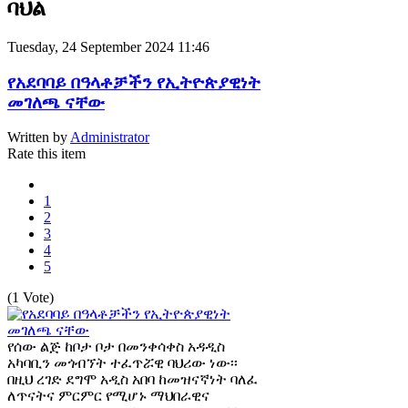
ባህል
Tuesday, 24 September 2024 11:46
የአደባባይ በዓላቶቻችን የኢትዮጵያዊነት
መገለጫ ናቸው
Written by
Administrator
Rate this item
1
2
3
4
5
(1 Vote)
የሰው ልጅ ከቦታ ቦታ በመንቀሳቀስ አዳዲስ
አካባቢን መጎብኘት ተፈጥሯዊ ባህሪው ነው፡፡
በዚህ ረገድ ደግሞ አዲስ አበባ ከመዝናኛነት ባለፈ
ለጥናትና ምርምር የሚሆኑ ማህበራዊና