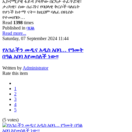
ኢኮኖሚያዊ ፋይዳ ያላቸው በርካታ ተፈጥሯዊ፣
ታሪካዊ፣ ሰው ሰራሽና የባህላዊ ቅርሶች ባለቤት
የሆነች ከተማ ናት፡፡ ከዚህም ባለፈ በዩኔስኮ
የተመዘገቡ…
Read
1398
times
Published in
ባህል
Read more...
Saturday, 07 September 2024 11:44
የአገራችን መዲና አዲስ አበባ… የዓመት
በዓል አበባ እየመሰለች ነው፡፡
Written by
Administrator
Rate this item
1
2
3
4
5
(5 votes)