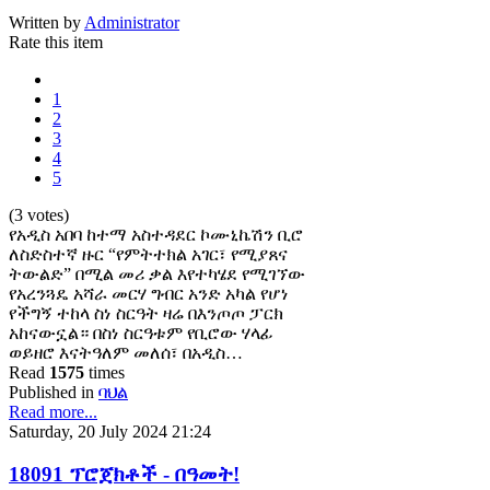
Written by
Administrator
Rate this item
1
2
3
4
5
(3 votes)
የአዲስ አበባ ከተማ አስተዳደር ኮሙኒኬሽን ቢሮ
ለስድስተኛ ዙር “የምትተክል አገር፣ የሚያጸና
ትውልድ” በሚል መሪ ቃል እየተካሄደ የሚገኘው
የአረንጓዴ አሻራ መርሃ ግብር አንድ አካል የሆነ
የችግኝ ተከላ ስነ ስርዓት ዛሬ በእንጦጦ ፓርክ
አከናውኗል። በስነ ስርዓቱም የቢሮው ሃላፊ
ወይዘሮ እናትዓለም መለሰ፣ በአዲስ…
Read
1575
times
Published in
ባህል
Read more...
Saturday, 20 July 2024 21:24
18091 ፕሮጀክቶች - በዓመት!