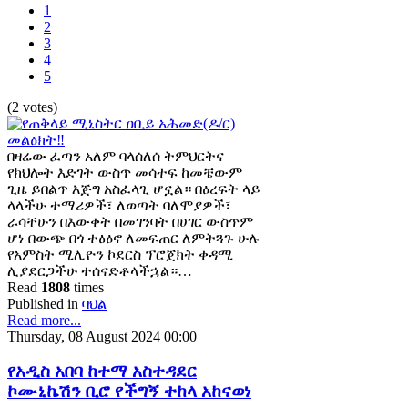
1
2
3
4
5
(2 votes)
በዛሬው ፈጣን አለም ባላሰለሰ ትምህርትና
የክህሎት እድገት ውስጥ መሳተፍ ከመቼውም
ጊዜ ይበልጥ እጅግ አስፈላጊ ሆኗል። በዕረፍት ላይ
ላላችሁ ተማሪዎች፣ ለወጣት ባለሞያዎች፣
ራሳቸሁን በእውቀት በመገንባት በሀገር ውስጥም
ሆነ በውጭ በጎ ተፅዕኖ ለመፍጠር ለምትጓጉ ሁሉ
የአምስት ሚሊዮን ኮደርስ ፕሮጀክት ቀዳሚ
ሊያደርጋችሁ ተሰናድቶላችኋል።…
Read
1808
times
Published in
ባህል
Read more...
Thursday, 08 August 2024 00:00
የአዲስ አበባ ከተማ አስተዳደር
ኮሙኒኬሽን ቢሮ የችግኝ ተከላ አከናወነ