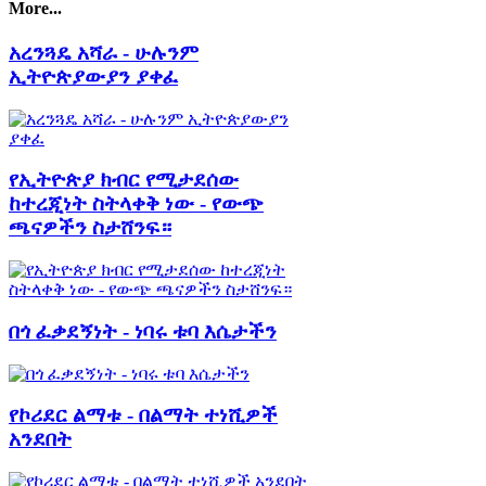
More...
አረንጓዴ አሻራ - ሁሉንም
ኢትዮጵያውያን ያቀፈ
የኢትዮጵያ ክብር የሚታደሰው
ከተረጂነት ስትላቀቅ ነው - የውጭ
ጫናዎችን ስታሸንፍ።
በጎ ፈቃደኝነት - ነባሩ ቱባ እሴታችን
የኮሪደር ልማቱ - በልማት ተነሺዎች
አንደበት