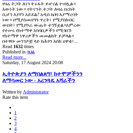
የዛሬ ትጋት ለነገ ትሩፋት ይሆናል ተብሏል።
እውነት ነው። የትናንት ትጋት ለዛሬ በረከት
ሲሆን እያየን አይደል? አዲስ አበባ እያማረባት
ነው። በሚያስመሰግን ጥረት፣ የሚያስከብር
ውበት፣ የሚያኮራ ውጤት ተገኝቷል።አምረው
የተሠሩ የከተማዋ አካባቢዎችን የሚጎበኙ
የከተማዋ ነዋሪዎችን መመልከት ይቻላል።
በተዋቡ መንገዶቿ ላይ ከሕፃን እስከ ዐዋቂ፣…
Read
1632
times
Published in
ባህል
Read more...
Saturday, 17 August 2024 20:08
ኢትዮጵያን ለማበልጸግ፣ ከተሞቻችንን
ለማሳመር ነው - አረንጓዴ አሻራችን
Written by
Administrator
Rate this item
1
2
3
4