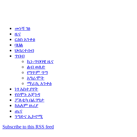
መነሻ ገፅ
ዜና
ርዕስ አንቀፅ
ባህል
ህብረተሰብ
ጥበብ
ኪነ-ጥበባዊ ዜና
ልብ ወለድ
የግጥም ጥግ
አግራሞት
ማራኪ አንቀፅ
ነፃ አስተያየት
የሰሞኑ አጀንዳ
ፖለቲካ በፈገግታ
ከአለም ዙሪያ
ጤና
ንግድና ኢኮኖሚ
Subscribe to this RSS feed