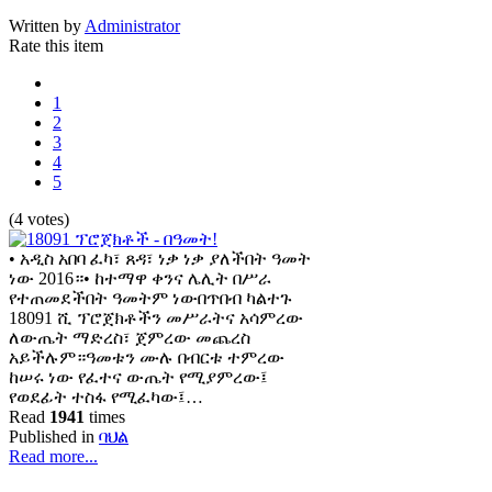
Written by
Administrator
Rate this item
1
2
3
4
5
(4 votes)
• አዲስ አበባ ፈካ፣ ጸዳ፣ ነቃ ነቃ ያለችበት ዓመት
ነው 2016።• ከተማዋ ቀንና ሌሊት በሥራ
የተጠመደችበት ዓመትም ነውበጥበብ ካልተጉ
18091 ሺ ፕሮጀክቶችን መሥራትና አሳምረው
ለውጤት ማድረስ፣ ጀምረው መጨረስ
አይችሉም።ዓመቱን ሙሉ በብርቱ ተምረው
ከሠሩ ነው የፈተና ውጤት የሚያምረው፤
የወደፊት ተስፋ የሚፈካው፤…
Read
1941
times
Published in
ባህል
Read more...