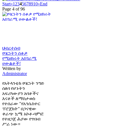
Start
«
1
2
3
4
5
6
7
8
9
10
»
End
Page 4 of 96
ህብረተሰብ
የባርነትን ሰቆቃ
የሚዘክሩት አስገራሚ
ሀውልቶች!
Written by
Administrator
የአትላንቲክ የባርነት ንግድ
ሰለባ የሆኑትን
አፍሪካውያን አባቶችና
እናቶች ለማስታወስ
የተሰራው "የአንሴስተር
ፕሮጀክት" በጋናዊው
ቀራጭ ኳሜ አኮቶ-ባምፎ
የተዘጋጀ ሕያው የጥበብ
ሥራ ነው።