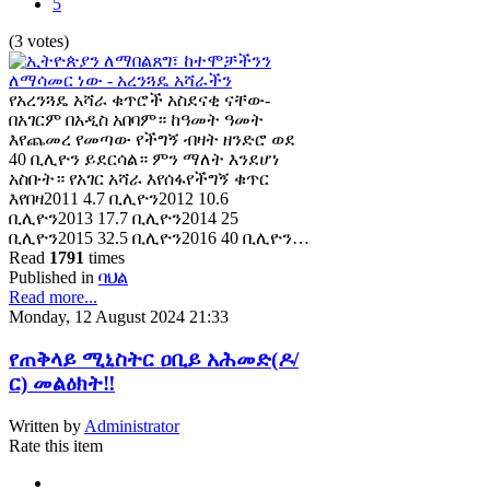
5
(3 votes)
የአረንጓዴ አሻራ ቁጥሮች አስደናቂ ናቸው-
በአገርም በአዲስ አበባም። ከዓመት ዓመት
እየጨመረ የመጣው የችግኝ ብዛት ዘንድሮ ወደ
40 ቢሊዮን ይደርሳል። ምን ማለት እንደሆነ
አስቡት። የአገር አሻራ እየሰፋየችግኝ ቁጥር
እየበዛ2011 4.7 ቢሊዮን2012 10.6
ቢሊዮን2013 17.7 ቢሊዮን2014 25
ቢሊዮን2015 32.5 ቢሊዮን2016 40 ቢሊዮን…
Read
1791
times
Published in
ባህል
Read more...
Monday, 12 August 2024 21:33
የጠቅላይ ሚኒስትር ዐቢይ አሕመድ(ዶ/
ር) መልዕክት‼️
Written by
Administrator
Rate this item