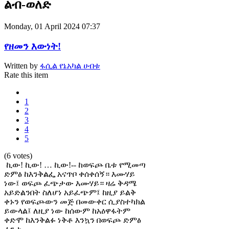
ልብ-ወለድ
Monday, 01 April 2024 07:37
የዘመን እውነት!
Written by
ፋሲል የኔአካል ሀብቱ
Rate this item
1
2
3
4
5
(6 votes)
ኪው! ኪው! … ኪው!-- ከወፍጮ ቤቱ የሚመጣ
ድምፅ ከእንቅልፌ አናጥቦ ቀሰቀሰኝ። እሙሃይ
ነው፤ ወፍጮ ፈጭታው እሙሃይ። ዛሬ ቅዳሜ
አይድልንበት ስለሆነ አይፈጭም፤ ከዚያ ይልቅ
ቀኑን የወፍጮውን መጅ በመውቀር ሲያስተካክል
ይውላል፤ ለዚያ ነው ከሰውም ከአዕዋፋትም
ቀድሞ ከእንቅልፉ ነቅቶ እንኳን በወፍጮ ድምፅ