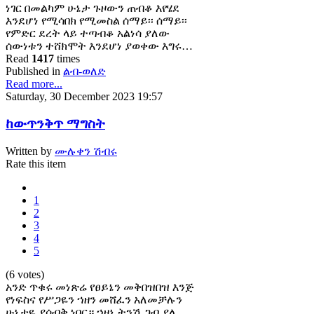
ነገር በመልካም ሁኔታ ጉዞውን ጠብቆ እየሄደ
እንደሆነ የሚሳበክ የሚመስል ሰማይ፡፡ ሰማይ፡፡
የምድር ደረት ላይ ተጣብቆ አልነሳ ያለው
ሰውነቱን ተሸክሞት እንደሆነ ያወቀው እግሩ…
Read
1417
times
Published in
ልብ-ወለድ
Read more...
Saturday, 30 December 2023 19:57
ከውጥንቅጥ ማግስት
Written by
ሙሉቀን ሽብሩ
Rate this item
1
2
3
4
5
(6 votes)
አንድ ጥቁሩ መነጽሬ የፀይኔን መቅበዝበዝ እንጅ
የነፍስና የሥጋዬን ኀዘን መሸፈን አለመቻሉን
ሁኔታዬ ያሳብቅ ነበር። ኀዘኔ ትንሽ ጋብ ያለ