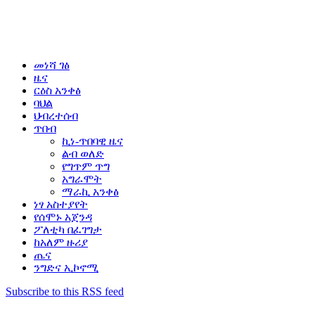
መነሻ ገፅ
ዜና
ርዕስ አንቀፅ
ባህል
ህብረተሰብ
ጥበብ
ኪነ-ጥበባዊ ዜና
ልብ ወለድ
የግጥም ጥግ
አግራሞት
ማራኪ አንቀፅ
ነፃ አስተያየት
የሰሞኑ አጀንዳ
ፖለቲካ በፈገግታ
ከአለም ዙሪያ
ጤና
ንግድና ኢኮኖሚ
Subscribe to this RSS feed