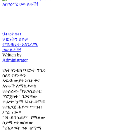
ህብረተሰብ
የባርነትን ሰቆቃ
የሚዘክሩት አስገራሚ
ሀውልቶች!
Written by
Administrator
የአትላንቲክ የባርነት ንግድ
ሰለባ የሆኑትን
አፍሪካውያን አባቶችና
እናቶች ለማስታወስ
የተሰራው "የአንሴስተር
ፕሮጀክት" በጋናዊው
ቀራጭ ኳሜ አኮቶ-ባምፎ
የተዘጋጀ ሕያው የጥበብ
ሥራ ነው።
"ንኪይንኪይም" የሚለው
ስያሜ የተወሰደው
"የሕይወት ጉዞ ጠማማ