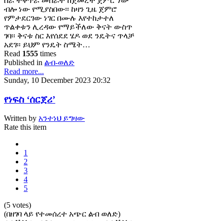
ስራ ተቀጥራ መስራት ከጀመረች ጀምሮ ነው
ብሎ ነው የሚያስበው፡፡ ከዛን ጊዜ ጀምሮ
የምታደርገው ነገር በሙሉ እየተከታተለ
ጥልቀቱን ሊረዳው የማይችለው ቅናት ውስጥ
ገባ፡፡ ቅናቱ ስር እየሰደደ ሄዶ ወደ ንዴትና ጥላቻ
አደገ፡፡ ይህም የንዴት ስሜት…
Read
1555
times
Published in
ልብ-ወለድ
Read more...
Sunday, 10 December 2023 20:32
የነፍስ ‘ሰርጀሪ’
Written by
አንተነህ ይግዛው
Rate this item
1
2
3
4
5
(5 votes)
(በዘገባ ላይ የተመሰረተ አጭር ልብ ወለድ)