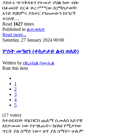
ዶክተሩ ጭንቅላቱን የተመታ ያህል ክው ብሎ
በቆመበት ደርቆ ቀረ።***(ው.ክ)ማስታወሻ፦
አንድ የህክምና ዶክተር የገጠመውን ከነገረኝ
ተነስቼ…
Read
1627
times
Published in
ልብ-ወለድ
Read more...
Saturday, 27 January 2024 00:00
ሦስት መዓዘን (ተከታታይ ልብ ወለድ)
Written by
በኪሩቤል ሳሙኤል
Rate this item
1
2
3
4
5
(17 votes)
ከተሰደደበት የበርባሮስ ጨለማ ሲመለስ አይኖቹ
እየታመሙ ነው የተገለጡት፡፡ ከበላዩ የሚታየው
ጥርት ያለ ሰማይ ነው፡፡ ፀጥ ያለ ሰማይ፡፡ ሁሉም