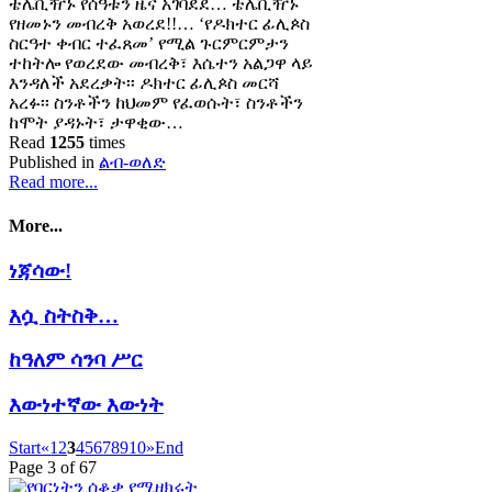
ቴሌቪዥኑ የሰዓቱን ዜና አገባደደ… ቴሌቪዥኑ
የዘመኑን መብረቅ አወረደ!!… ‘የዶክተር ፊሊጶስ
ስርዓተ ቀብር ተፈጸመ’ የሚል ጉርምርምታን
ተከትሎ የወረደው መብረቅ፣ እሴተን አልጋዋ ላይ
እንዳለች አደረቃት፡፡ ዶክተር ፊሊጶስ መርሻ
አረፉ፡፡ ስንቶችን ከህመም የፈወሱት፣ ስንቶችን
ከሞት ያዳኑት፣ ታዋቂው…
Read
1255
times
Published in
ልብ-ወለድ
Read more...
More...
ነጃሳው!
እሷ ስትስቅ…
ከዓለም ሳንባ ሥር
እውነተኛው እውነት
Start
«
1
2
3
4
5
6
7
8
9
10
»
End
Page 3 of 67