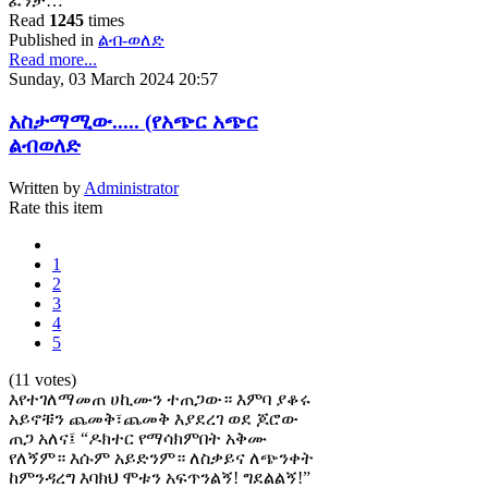
ፈንታ…
Read
1245
times
Published in
ልብ-ወለድ
Read more...
Sunday, 03 March 2024 20:57
አስታማሚው..... (የአጭር አጭር
ልብወለድ
Written by
Administrator
Rate this item
1
2
3
4
5
(11 votes)
እየተገለማመጠ ሀኪሙን ተጠጋው። እምባ ያቆሩ
አይኖቹን ጨመቅ፣ጨመቅ እያደረገ ወደ ጆሮው
ጠጋ አለና፤ “ዶክተር የማሳክምበት አቅሙ
የለኝም። እሱም አይድንም። ለስቃይና ለጭንቀት
ከምንዳረግ እባክህ ሞቱን አፍጥንልኝ! ግደልልኝ!”