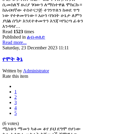
ሲመስለኝ ዙሪያ ገባውን ለማስተዋል ሞከርኩ።
ከአብዛኛው ተስተናጋጅ ተገንጥለን ከወደ ጥግ
ነው የተቀመጥነው። አሁን ባንበት ሁኔታ ለምን
ያህል ሰዓታ እንደተቀመጥን እንጃ።የገረጣ ፊቱን
እንዳላየ…
Read
1523
times
Published in
ልብ-ወለድ
Read more...
Saturday, 23 December 2023 11:11
የሞት ቅኔ
Written by
Administrator
Rate this item
1
2
3
4
5
(6 votes)
ሚስቱን ማመን ካቆመ ቆየ ይህ ደግሞ የሆነው