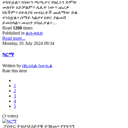
ተከፍቷል። የሰውን ጫጫታና የዘፈኑን ድምጽ
መለየት አይቻልም። ሌሊት ነው። ጨረቃ
የለችም። በተለያዩ መብራቶች ጨለማው ድል
ተነስቷል። ሰማይ ካልታየ በቀር ያልመሸ
ይመስላል። መጠጥ ይከፈታል።…
Read
1260
times
Published in
ልብ-ወለድ
Read more...
Monday, 01 July 2024 09:34
ካርማ
Written by
በኪሩቤል ሳሙኤል
Rate this item
1
2
3
4
5
(3 votes)
ፓስተር ትዝታህ አይኖቹ ተገለጡ፡፡ የጥፍንግ