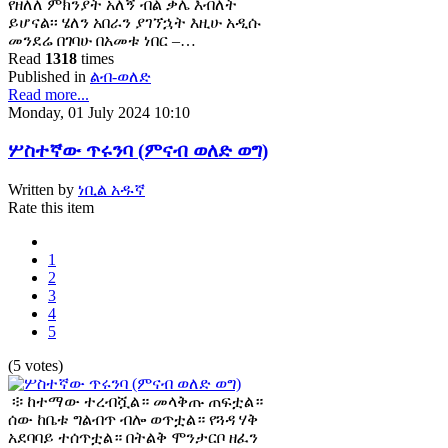
የዘለለ ምክንያት አለኝ ብል ቃሌ እብለት
ይሆናል፡፡ ሄለን አበራን ያገኘኋት እዚሁ አዲሱ
መንደሬ በገባሁ በአመቱ ነበር –…
Read
1318
times
Published in
ልብ-ወለድ
Read more...
Monday, 01 July 2024 10:10
ሦስተኛው ጥሩንባ (ምናብ ወለድ ወግ)
Written by
ነቢል አዱኛ
Rate this item
1
2
3
4
5
(5 votes)
፨ ከተማው ተረብሿል። መላቅጡ ጠፍቷል።
ሰው ከቤቱ ግልብጥ ብሎ ወጥቷል። የጓዳ ሃቅ
አደባባይ ተሰጥቷል። በትልቅ ሞንታርቦ ዘፈን