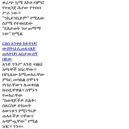
ቀራጭ ኳሜ አኮቶ-ባምፎ
የተዘጋጀ ሕያው የጥበብ
ሥራ ነው።
"ንኪይንኪይም" የሚለው
ስያሜ የተወሰደው
"የሕይወት ጉዞ ጠማማ
ነው" ከሚል
ርዕሰ አንቀፅ
ክፋትህና
ውሸትህ ሲጠፋብህ፤
ጠላትህን አስታውሰኝ
በለው
አንድ ንጉሥ አንድ ብልህ
አጫዋች ነበራቸው።
በየጊዜው ከሚመክራቸው
ምክር መካከል ሰሞኑን
የነገራቸውን ለመቀበል
ከብዷቸዋል። ሰሞኑን
የመከራቸው
“ከወዳጆችዎ ይልቅ፣
ስለርስዎ ድክመት
ዕውነቱን የሚነግሩዎ
ጠላቶችዎ ናቸውና
አዳምጧቸው” የሚል
ነበር። ንጉሡ