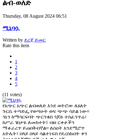
ልብ-ወለድ
Thursday, 08 August 2024 06:51
ሚኒባሷ
Written by
ደረጀ ይመር
Rate this item
1
2
3
4
5
(11 votes)
የአጭር አጭር ልብወለድ እንደ ወትሮው ለዕለት
ጉርሴ ተጣድፌ የወጣሁት ወፍ ጭጭ ሳይል ነው፡፡
ጎኔን ከማሳርፍባት ጭርንቁስ ጎጆዬ ተስፈንጥሬ፣
ከሥራ ገበታዬ ለመከተት፤ ብዙ ርቀቶችን
ማቆራረጥ ይጠበቅብኛል፡፡ ለሰዐት እንደሚሮጥ
አትሌት፣ በላይ በላይ ሳልተነፍስ የደረስኩበት ቀን