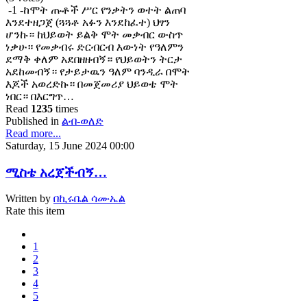
-1 -ከሞት ጡቶች ሥር የንቃትን ወተት ልጠባ
እንደተዘጋጀ (ጓጓቶ አፉን እንደከፈተ) ህፃን
ሆንኩ። ከህይወት ይልቅ ሞት መቃብር ውስጥ
ነቃሁ። የመቃብሩ ድርብርብ እውነት የዓለምን
ደማቅ ቀለም አደበዘዘብኝ። የህይወትን ትርታ
አደከመብኝ። የታይታዉን ዓለም ባንዲራ በሞት
እጆች አወረድኩ። በመጀመሪያ ህይወቴ ሞት
ነበር። በእርግጥ…
Read
1235
times
Published in
ልብ-ወለድ
Read more...
Saturday, 15 June 2024 00:00
ሚስቴ አረጀችብኝ…
Written by
በኪሩቤል ሳሙኤል
Rate this item
1
2
3
4
5