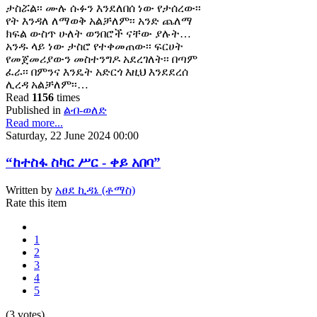
ታስሯል፡፡ ሙሉ ሱፉን እንደለበሰ ነው የታሰረው፡፡
የት እንዳለ ለማወቅ አልቻለም፡፡ አንድ ጨለማ
ክፍል ውስጥ ሁለት ወንበሮች ናቸው ያሉት…
አንዱ ላይ ነው ታስሮ የተቀመጠው፡፡ ፍርሀት
የመጀመሪያውን መስተንግዶ አደረገለት፡፡ በጣም
ፈራ፡፡ በምንና እንዴት አድርጎ እዚህ እንደደረሰ
ሊረዳ አልቻለም፡፡…
Read
1156
times
Published in
ልብ-ወለድ
Read more...
Saturday, 22 June 2024 00:00
“ከተስፋ ስካር ሥር - ቀይ አበባ”
Written by
አፀደ ኪዳኔ (ቶማስ)
Rate this item
1
2
3
4
5
(3 votes)