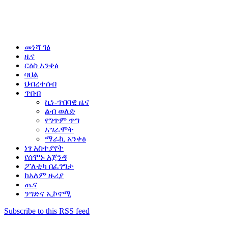
መነሻ ገፅ
ዜና
ርዕስ አንቀፅ
ባህል
ህብረተሰብ
ጥበብ
ኪነ-ጥበባዊ ዜና
ልብ ወለድ
የግጥም ጥግ
አግራሞት
ማራኪ አንቀፅ
ነፃ አስተያየት
የሰሞኑ አጀንዳ
ፖለቲካ በፈገግታ
ከአለም ዙሪያ
ጤና
ንግድና ኢኮኖሚ
Subscribe to this RSS feed