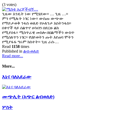
(3 votes)
ጊዜው እንዴት ነው የሚሄደው፡፡ … ጊዜ …፡፡
ምን የሚሉት ነገር ነው፡፡ ውስጡ ውጭው
የማይታወቅ ንፋስ ወለድ የሁለንታ እስትንፋስ፡፡
በቀኖች ላይ ሰልጥኖ ሀሳብን በደርዙ ልክ
የሚያሰፋ፡፡ ሚስጥራዊ መስሎ በህልማችን ውስጥ
የሚሰለጥን ነገር፡፡ የህይወትን ጡት እየጠባ ሞትን
የሚያፋፋ ግሩም ክስተት፡፡ ጊዜ ራሱ…
Read
1158
times
Published in
ልብ-ወለድ
Read more...
More...
እኔና ባለአደራው
ሙጭሊት (አጭር ልብወለድ)
ሦስት