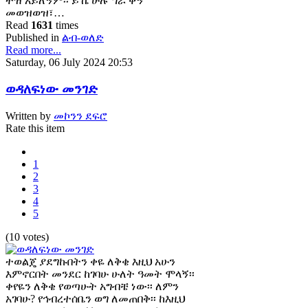
ትዝ አይለኝም፡፡ ይኼ ሁሉ ግራ ቀኝ
መወዝወዝ፣…
Read
1631
times
Published in
ልብ-ወለድ
Read more...
Saturday, 06 July 2024 20:53
ወዳለፍነው መንገድ
Written by
መኮንን ደፍሮ
Rate this item
1
2
3
4
5
(10 votes)
ተወልጄ ያደግኩበትን ቀዬ ለቅቄ እዚህ አሁን
እምኖርበት መንደር ከገባሁ ሁለት ዓመት ሞላኝ፡፡
ቀየዬን ለቅቄ የወጣሁት አግብቼ ነው፡፡ ለምን
አገባሁ? የኅብረተሰቤን ወግ ለመጠበቅ፡፡ ከእዚህ