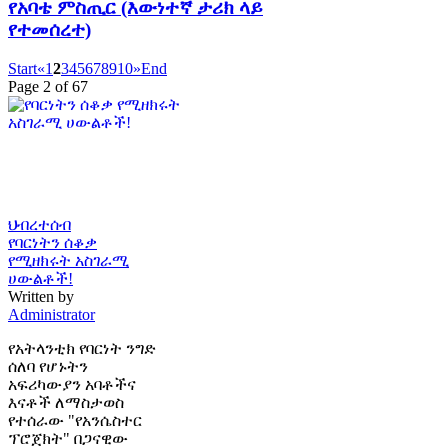
የአባቴ ምስጢር (እውነተኛ ታሪክ ላይ
የተመሰረተ)
Start
«
1
2
3
4
5
6
7
8
9
10
»
End
Page 2 of 67
ህብረተሰብ
የባርነትን ሰቆቃ
የሚዘክሩት አስገራሚ
ሀውልቶች!
Written by
Administrator
የአትላንቲክ የባርነት ንግድ
ሰለባ የሆኑትን
አፍሪካውያን አባቶችና
እናቶች ለማስታወስ
የተሰራው "የአንሴስተር
ፕሮጀክት" በጋናዊው