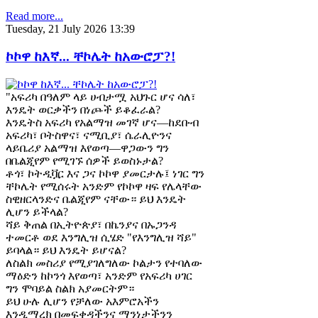
Read more...
Tuesday, 21 July 2026 13:39
ኮኮዋ ከእኛ... ቸኮሌት ከአውሮፓ?!
"አፍሪካ በዓለም ላይ ሀብታሟ አህጉር ሆና ሳለ፣
እንዴት ወርቃችን በነጮች ይቆፈራል?
እንዴትስ አፍሪካ የአልማዝ መገኛ ሆና—ከደቡብ
አፍሪካ፣ ቦትስዋና፣ ናሚቢያ፣ ሴራሊዮንና
ላይቤሪያ አልማዝ እየወጣ—ዋጋውን ግን
በቤልጂየም የሚገኙ ሰዎች ይወስኑታል?
ቶጎ፣ ኮትዲቯር እና ጋና ኮኮዋ ያመርታሉ፤ ነገር ግን
ቸኮሌት የሚሰሩት አንድም የኮኮዋ ዛፍ የሌላቸው
ስዊዘርላንድና ቤልጂየም ናቸው። ይህ እንዴት
ሊሆን ይችላል?
ሻይ ቅጠል በኢትዮጵያ፣ በኬንያና በኡጋንዳ
ተመርቶ ወደ እንግሊዝ ሲሄድ "የእንግሊዝ ሻይ"
ይባላል። ይህ እንዴት ይሆናል?
ለስልክ መስሪያ የሚያገለግለው ኮልታን የተባለው
ማዕድን ከኮንጎ እየወጣ፣ አንድም የአፍሪካ ሀገር
ግን ሞባይል ስልክ አያመርትም።
ይህ ሁሉ ሊሆን የቻለው አእምሮአችን
እንዲማረክ በመፍቀዳችንና ማንነታችንን