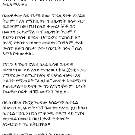
ትፋለማለች።
በጨዋታው ላይ የአሜሪካው ፕሬዚዳንት ዶናልድ
ትራምፕ እና የሜክሲኮዋ ፕሬዚዳንት ክላውዲያ
ሼይንባም ከ80 ሺህ በላይ ተመልካቾች ጋር
በመሆን ይታደማሉ። ፕሬዚዳንት ትራምፕ
ይህንን በሶስት ሀገራት (አሜሪካ፣ ሜክሲኮ እና
ካናዳ) የተስተናገደውን ውድድር “በዓለም ታሪክ
ውስጥ እጅግ ስኬታማው የስፖርት ኩነት” ሲሉ
አሞካሽተውታል።
የስፔኑ ካፒቴን ሮድሪ ከኦፊሴላዊ ጋዜጣዊ
መግለጫው ላይ እንደተናገረው፣ ከአርጀንቲና ጋር
የሚኖረው ፍልሚያ ከፍተኛ የአካል ብቃት እና
ጉልበት የሚጠይቅ “ፊዚካል” ጨዋታ እንደሚሆን
ይጠብቃል። ቡድናቸው ግን ለማንኛውም ዓይነት
የጨዋታ ስልት ዝግጁ መሆኑን ገልጿል።
በሌላ በኩል የአርጀንቲናው አሰልጣኝ ሊዮኔል
ስካሎኒ፣ ደጋፊዎች የ39 ዓመቱን የእግር ኳስ ኮከብ
ሊዮኔል ሜሲን በዓለም ዋንጫ ፍጻሜ ላይ ማየት
መታደል በመሆኑ በዚህ ታሪካዊ ቅጽበት
እንዲደሰቱ ጥሪ አቅርበዋል።
በግማሽ ፍጻሜው የተሸነፉት እንግሊዝና