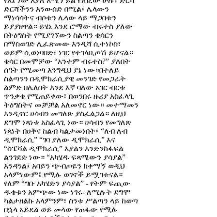
የእኔ ነው እያለ አሜን ይል የነበረው ሁሉ፣ ድርሻ
ድርሻችንን እንውሰድ በሚል፤ ሌላውን
ማነሳሳትና ብሶቱን ሌላው ላይ ማጋበቱን
ይያያዘዋል። ይሄኔ እንደ ሮማው ብሩተስ ያለው
በትዕግስት የሚያገኘውን ስልጣን ቄሳርን
በማስወገድ ሊፈጽመው እንዲሻ ሲተነኮስ፣
ወይም ሲወነባበድ፣ ነገር የተገላቢጦሽ ይሆናል።
ቄሳር በመሞቻው “አንተም ብሩተስ?” ያለበት
ሰዓት የሚመጣ እንግዲህ ያኔ ነው።በተለይ
ስልጣንን በዲሞክራሲያዊ መንገድ የመጋራት
ልምድ በሌለበት እንደ እኛ ባለው አገር ብርቱ
ጥንቃቄ የሚጠይቀው፣ በወንበሩ ዙሪያ አስፈላጊ
ትዕግስትና መቻቻል አለመኖር ነው። መተማመን
እንዲኖር ሀሳብን መግለጽ ያስፈልጋል። ለዚህ
ደግሞ ነጻነቱ አስፈላጊ ነው። ሀሳብን የመግለጽ
ነጻነት በሀቅና ከልብ ካልታመነበት፤ “ለብ ለብ
ዲሞክራሲ” “ገባ ያለው ዲሞክራሲ” እና
“ስፔሻል ዲሞክራሲ” እያልን እንድንከፋፍል
ልንገደድ ነው። “አካሄዱ ፍጻሜውን ያሳያል”
እንዳንል፤ አባይን ጭብጦዬን ከቀማኝ ወዲህ
አላምነውም፤ የሚሉ ወገኖች ይሟገቱናል።
የለም “ግቡ አካሄድን ያሳያል” - የትም ፍጪው
ዱቄቱን አምጭው ነው ነገሩ- ለሚሉት ደግሞ
ካልታዘልኩ አላምንም፣ ስንቱ ሥልጣን ላይ ከወጣ
በኋላ አይደል ወይ መላው የጠፋው የሚሉ