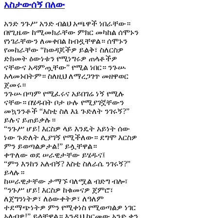
አስታውሰኝ በለው
አንድ ንጉሥ አንድ ብልህ አጫዋች ነበራቸው።
በየጊዜው ከሚመክራቸው ምክር መካከል ሰሞኑን
የነገራቸውን ለመቀበል ከብዷቸዋል። ሰሞኑን
የመከራቸው “ከወዳጆችዎ ይልቅ፣ ስለርስዎ
ድክመት ዕውነቱን የሚነግሩዎ ጠላቶችዎ
ናቸውና አዳምጧቸው” የሚል ነበር። ንጉሡ
አላመኑበትም። ስለዚህ ለማረጋገጥ መዘዋወር
ጀመሩ።
ንጉሡ በጣም የሚፈሩና አይበገሬ ነኝ የሚሉ
ናቸው። በሄዱበት ቦታ ሁሉ የሚያገኟቸውን
መኳንንቶች “እስቲ ስለ እኔ ጉድለት ንገሩኝ?”
ይሉና ይጠይቃሉ።
“ንጉሥ ሆይ! እርስዎ ላይ እንዴት አይነት ሰው
ነው ጉድለት ሊያገኝ የሚችለው። ደግሞ እርስዎ
ምን ይወጣልዎታል!” ይሏቸዋል።
ቀጥለው ወደ ሠራዊታቸው ይሄዱና፤
“ምን እንከን አለብኝ? እስቲ ስለራሴ ንገሩኝ?”
ይላሉ።
ከሠራዊታቸው ታማኙ ባለሟል ብድግ ብሎ፣
“ንጉሥ ሆይ! እርስዎ ከቁመናዎ ጀምሮ፣
ለጀግንነትዎ፣ ለዕውቀትዎ፣ ለዓለም
ተደማጭነትዎ ምን የሚቀነስ የሚወጣልዎ ነገር
አለብዎ!” ይላቸዋል። እንዲህ ከርመው አንድ ቀን