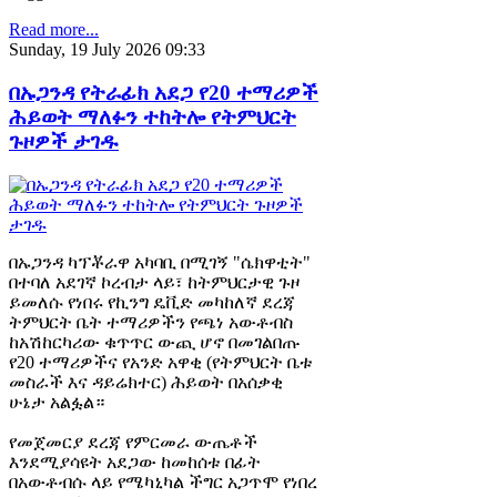
Read more...
Sunday, 19 July 2026 09:33
በኡጋንዳ የትራፊክ አደጋ የ20 ተማሪዎች
ሕይወት ማለፉን ተከትሎ የትምህርት
ጉዞዎች ታገዱ
በኡጋንዳ ካፕቾራዋ አካባቢ በሚገኝ "ሴክዋቲት"
በተባለ አደገኛ ኮረብታ ላይ፣ ከትምህርታዊ ጉዞ
ይመለሱ የነበሩ የኪንግ ዴቪድ መካከለኛ ደረጃ
ትምህርት ቤት ተማሪዎችን የጫነ አውቶብስ
ከአሽከርካሪው ቁጥጥር ውጪ ሆኖ በመገልበጡ
የ20 ተማሪዎችና የአንድ አዋቂ (የትምህርት ቤቱ
መስራች እና ዳይሬክተር) ሕይወት በአሰቃቂ
ሁኔታ አልፏል።
የመጀመርያ ደረጃ የምርመራ ውጤቶች
እንደሚያሳዩት አደጋው ከመከሰቱ በፊት
በአውቶብሱ ላይ የሜካኒካል ችግር አጋጥሞ የነበረ