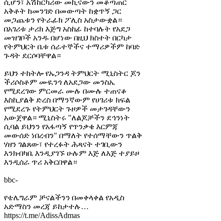
ሲሆን፣ አሽከርካሪው መኪናውን መቆጣጠር
አቅቶት ከመንገድ በመውጣት ከቋጥኝ ጋር
መጋጨቱን የትራፊክ ፖሊስ አስታውቋል።
በአገሪቱ ታሪክ እጅግ አስከፊ ከተባሉት የአደጋ
መዝገቦች አንዱ በሆነው በዚህ ክስተት በርካታ
የትምህርት ቤቱ ሰራተኞችና ተማሪዎችም ከባድ
ጉዳት ደርሶባቸዋል።
ይህን ተከትሎ የኡጋንዳ ትምህርት ሚኒስትር ጆን
ችሪሶስቶም ሙዪንጎ ለአደጋው መንስኤ
የሚደረገው ምርመራ ሙሉ በሙሉ ተጠናቆ
እስኪያልቅ ድረስ በማንኛውም የሀገሪቱ ክፍል
የሚደረጉ የትምህርት ጉዞዎች መታገዳቸውን
አውጀዋል። ሚኒስትሩ "ለልጆቻችን ደኅንነት
ሲባል ይህንን የአፋጣኝ የጥንቃቄ እርምጃ
መውሰድ ነበረብን" በማለት የተሰማቸውን ጥልቅ
ሃዘን ገልጸው፣ የተረፉት ሕጻናት ተገቢውን
እንክብካቤ እንዲያገኙ ሁሉም እጅ ለእጅ ተያይዞ
እንዲሰራ ጥሪ አቅርበዋል።
bbc-
የቴሌግራም ቻናልችንን በመቀላቀል የአዲስ
አድማስን መረጃ ይከታተሉ…
https://t.me/AdissAdmas