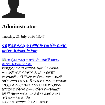
Administrator
Tuesday, 21 July 2026 13:47
ናይጄሪያ የራሷን ስማርት ስልኮች በሀገር
ውስጥ ልታመርት ነው
የናይጄሪያ ዓላማ ስማርት ስልኮችን በብዛት
መጠቀም ብቻ ሳይሆን፣ እዚያው በሀገሯ
መገጣጠምና ማምረት መጀመር ነው። በኢሞ
ግዛት የሚገኘውና በ15 ሚሊዮን ዶላር የተገነባው
"ዲጂታል ሲቲ" በቀን እስከ 1,000 የሚደርሱ
ስማርትፎኖችንና ራውተሮችን የመገጣጠም
አቅም ባለው ፋብሪካው ይህንን ራዕይ እውን
በማድረግ ላይ ይገኛል።
ፋብሪካው ከማምረት ባለፈ ወጣት