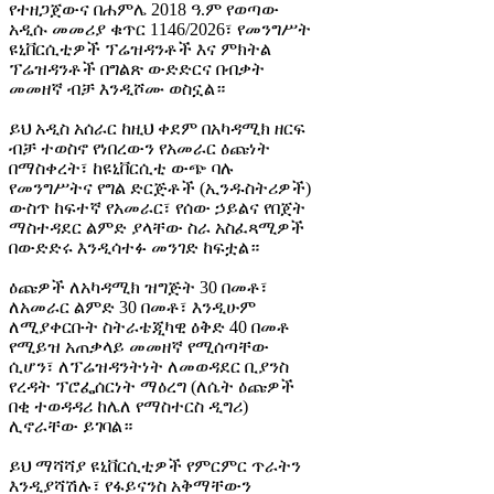
የተዘጋጀውና በሐምሌ 2018 ዓ.ም የወጣው
አዲሱ መመሪያ ቁጥር 1146/2026፣ የመንግሥት
ዩኒቨርሲቲዎች ፕሬዝዳንቶች እና ምክትል
ፕሬዝዳንቶች በግልጽ ውድድርና በብቃት
መመዘኛ ብቻ እንዲሾሙ ወስኗል።
ይህ አዲስ አሰራር ከዚህ ቀደም በአካዳሚክ ዘርፍ
ብቻ ተወስኖ የነበረውን የአመራር ዕጩነት
በማስቀረት፣ ከዩኒቨርሲቲ ውጭ ባሉ
የመንግሥትና የግል ድርጅቶች (ኢንዱስትሪዎች)
ውስጥ ከፍተኛ የአመራር፣ የሰው ኃይልና የበጀት
ማስተዳደር ልምድ ያላቸው ስራ አስፈጻሚዎች
በውድድሩ እንዲሳተፉ መንገድ ከፍቷል።
ዕጩዎች ለአካዳሚክ ዝግጅት 30 በመቶ፣
ለአመራር ልምድ 30 በመቶ፣ እንዲሁም
ለሚያቀርቡት ስትራቴጂካዊ ዕቅድ 40 በመቶ
የሚይዝ አጠቃላይ መመዘኛ የሚሰጣቸው
ሲሆን፣ ለፕሬዝዳንትነት ለመወዳደር ቢያንስ
የረዳት ፕሮፌሰርነት ማዕረግ (ለሴት ዕጩዎች
በቂ ተወዳዳሪ ከሌለ የማስተርስ ዲግሪ)
ሊኖራቸው ይገባል።
ይህ ማሻሻያ ዩኒቨርሲቲዎች የምርምር ጥራትን
እንዲያሻሽሉ፣ የፋይናንስ አቅማቸውን