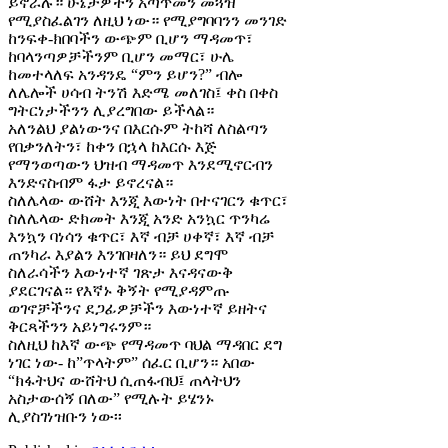
ይኖራሉ። ሁኔታዎችን አጣጥመን መጓዝ
የሚያስፈልገን ለዚህ ነው። የሚያግባባንን መንገድ
ከንፍቀ-ክበባችን ውጭም ቢሆን ማዳመጥ፣
ከባላንጣዎቻችንም ቢሆን መማር፣ ሁሌ
ከመተላለፍ አንዳንዴ “ምን ይሆን?” ብሎ
ለሌሎች ሀሳብ ትንሽ እድሜ መለገስ፤ ቀስ በቀስ
ግትርነታችንን ሊያረግበው ይችላል።
አለንልህ ያልነውንና በእርሱም ትከሻ ለስልጣን
የበቃንለትን፣ ከቀን በኋላ ከእርሱ እጅ
የማንወጣውን ህዝብ ማዳመጥ እንደሚኖርብን
እንድናስብም ፋታ ይኖረናል።
ስለሌላው ውሸት እንጂ እውነት በተናገርን ቁጥር፣
ስለሌላው ድክመት እንጂ አንድ አንኳር ጥንካሬ
እንኳን ባነሳን ቁጥር፣ እኛ ብቻ ሀቀኛ፣ እኛ ብቻ
ጠንካራ እያልን እንገበዛለን። ይህ ደግሞ
ስለራሳችን እውነተኛ ገጽታ እናዳናውቅ
ያደርገናል። የእኛኑ ቅኝት የሚያዳምጡ
ወገኖቻችንና ደጋፊዎቻችን እውነተኛ ይዘትና
ቅርጻችንን አይነግሩንም።
ስለዚህ ከእኛ ውጭ የማዳመጥ ባህል ማዳበር ደግ
ነገር ነው- ከ”ጥላትም” ሰፈር ቢሆን። አበው
“ክፋትህና ውሸትህ ሲጠፋብህ፤ ጠላትህን
አስታውሰኝ በለው” የሚሉት ይሄንኑ
ሊያስገነዝቡን ነው፡፡