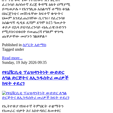
ፈረንሳይ ለሶስተኛ ደረጃ ቅዳሜ ዕለት በማያሚ
ይጫወታሉ። የእንግሊዙ አሰልጣኝ ቶማስ ቱሄል
በአርጀንቲና መሸነፋቸው ከፍተኛ ቁጭትና
ህመም እንደፈጠረባቸው ሲናገሩ፣ የፈረንሳዩ
አሰልጣኝ ዲዲዬ ዴሻም ደግሞ ከ15 ዓመታት
ቆይታ በኋላ ይህ የፈረንሳይ ብሔራዊ ቡድንን
የሚያሰናብቱበት የመጨረሻ የዓለም ዋንጫ
ጨዋታቸው መሆኑን ገልጸዋል።
Published in
ስፖርት አድማስ
Tagged under
Read more...
Sunday, 19 July 2026 09:35
የዩኒቨርሲቲ ፕሬዝዳንትነት ውድድር
ለግል ድርጅትና ለኢንዱስትሪ መሪዎች
ክፍት ተደረገ
የኢትዮጵያ የከፍተኛ ትምህርት ተቋማትን
የአመራር ብቃት እና አስተዳደር ለመቀየር