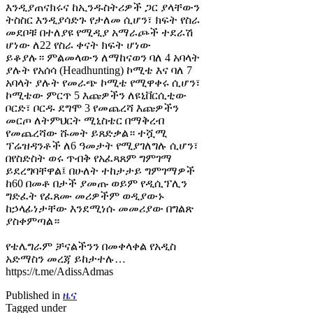
እንዲያጠናክሩና ከኢንዱስትሪዎች ጋር ያላቸውን
ትስስር እንዲያሳድጉ የታለመ ሲሆን፣ ክፍት የስራ
መደቦቹ በተለያዩ የሚዲያ አማራጮች ተደራሽ
ሆነው ለ22 የስራ ቀናት ክፍት ሆነው
ይቆያሉ። ምልመላውን ለማከናወን ባለ 4 አባላት
ያሉት የአሰሳ (Headhunting) ኮሚቴ እና ባለ 7
አባላት ያሉት የመራጭ ኮሚቴ የሚዋቀሩ ሲሆን፣
ኮሚቴው ምርጥ 5 እጩዎችን ለዩኒቨርሲቲው
ቦርድ፣ ቦርዱ ደግሞ 3 የመጨረሻ እጩዎችን
መርጦ ለትምህርት ሚኒስቴር በማቅረብ
የመጨረሻው ሹመት ይጸድቃል። ተሿሚ
ፕሬዝዳንቶች ለ6 ዓመታት የሚያገለግሉ ሲሆን፣
በየስድስት ወሩ ጥብቅ የአፈጻጸም ግምገማ
ይደረግባቸዋል፤ በሁለት ተከታታይ ግምገማዎች
ከ60 በመቶ በታች ያመጡ ወይም የዲሲፕሊን
ግድፈት የፈጸሙ መሪዎችም ወዲያውኑ
ከኃላፊነታቸው እንደሚነሱ መመሪያው በግልጽ
ያስቀምጣል።
የቴሌግራም ቻናልችንን በመቀላቀል የአዲስ
አድማስን መረጃ ይከታተሉ…
https://t.me/AdissAdmas
Published in
ዜና
Tagged under