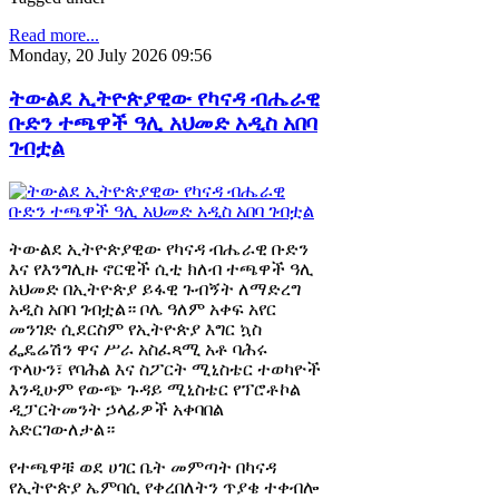
Read more...
Monday, 20 July 2026 09:56
ትውልደ ኢትዮጵያዊው የካናዳ ብሔራዊ
ቡድን ተጫዋች ዓሊ አህመድ አዲስ አበባ
ገብቷል
ትውልደ ኢትዮጵያዊው የካናዳ ብሔራዊ ቡድን
እና የእንግሊዙ ኖርዊች ሲቲ ክለብ ተጫዋች ዓሊ
አህመድ በኢትዮጵያ ይፋዊ ጉብኝት ለማድረግ
አዲስ አበባ ገብቷል። ቦሌ ዓለም አቀፍ አየር
መንገድ ሲደርስም የኢትዮጵያ እግር ኳስ
ፌዴሬሽን ዋና ሥራ አስፈጻሚ አቶ ባሕሩ
ጥላሁን፣ የባሕል እና ስፖርት ሚኒስቴር ተወካዮች
እንዲሁም የውጭ ጉዳይ ሚኒስቴር የፕሮቶኮል
ዲፓርትመንት ኃላፊዎች አቀባበል
አድርገውለታል።
የተጫዋቹ ወደ ሀገር ቤት መምጣት በካናዳ
የኢትዮጵያ ኤምባሲ የቀረበለትን ጥያቄ ተቀብሎ