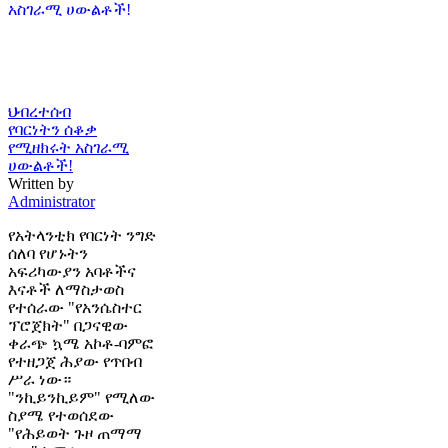
ህብረተሰብ
የባርነትን ሰቆቃ
የሚዘክሩት አስገራሚ
ሀውልቶች!
Written by
Administrator
የአትላንቲክ የባርነት ንግድ
ሰለባ የሆኑትን
አፍሪካውያን አባቶችና
እናቶች ለማስታወስ
የተሰራው "የአንሴስተር
ፕሮጀክት" በጋናዊው
ቀራጭ ኳሜ አኮቶ-ባምፎ
የተዘጋጀ ሕያው የጥበብ
ሥራ ነው።
"ንኪይንኪይም" የሚለው
ስያሜ የተወሰደው
"የሕይወት ጉዞ ጠማማ