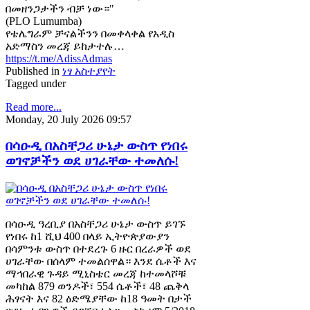
በመዘንጋታችን ብቻ ነው።"
(PLO Lumumba)
የቴሌግራም ቻናልችንን በመቀላቀል የአዲስ
አድማስን መረጃ ይከታተሉ…
https://t.me/AdissAdmas
Published in
ነፃ አስተያየት
Tagged under
Read more...
Monday, 20 July 2026 09:57
በሳዑዲ በአስቸጋሪ ሁኔታ ውስጥ የነበሩ
ወገኖቻችን ወደ ሀገራቸው ተመለሱ!
በሳዑዲ ዓረቢያ በአስቸጋሪ ሁኔታ ውስጥ ይገኙ
የነበሩ ከ1 ሺህ 400 በላይ ኢትዮጵያውያን
በሳምንቱ ውስጥ በተደረጉ 6 ዙር በረራዎች ወደ
ሀገራቸው በሰላም ተመልሰዋል። እንደ ሴቶች እና
ማኅበራዊ ጉዳይ ሚኒስቴር መረጃ ከተመላሾቹ
መካከል 879 ወንዶች፣ 554 ሴቶች፣ 48 ጨቅላ
ሕፃናት እና 82 ዕድሜያቸው ከ18 ዓመት በታች