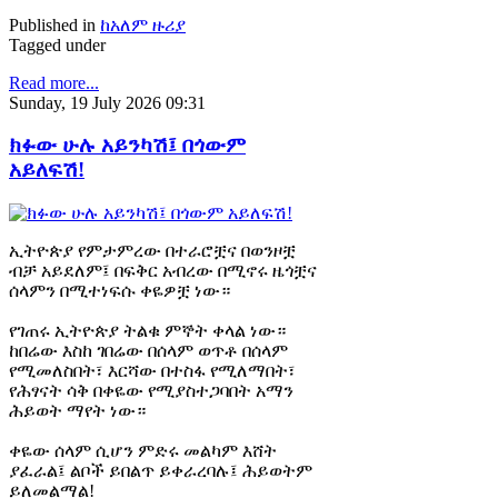
Published in
ከአለም ዙሪያ
Tagged under
Read more...
Sunday, 19 July 2026 09:31
ክፉው ሁሉ አይንካሽ፤ በጎውም
አይለፍሽ!
ኢትዮጵያ የምታምረው በተራሮቿና በወንዞቿ
ብቻ አይደለም፤ በፍቅር አብረው በሚኖሩ ዜጎቿና
ሰላምን በሚተነፍሱ ቀዬዎቿ ነው።
የገጠሩ ኢትዮጵያ ትልቁ ምኞት ቀላል ነው።
ከበሬው እስከ ገበሬው በሰላም ወጥቶ በሰላም
የሚመለስበት፣ እርሻው በተስፋ የሚለማበት፣
የሕፃናት ሳቅ በቀዬው የሚያስተጋባበት አማን
ሕይወት ማየት ነው።
ቀዬው ሰላም ሲሆን ምድሩ መልካም እሸት
ያፈራል፤ ልቦች ይበልጥ ይቀራረባሉ፤ ሕይወትም
ይለመልማል!