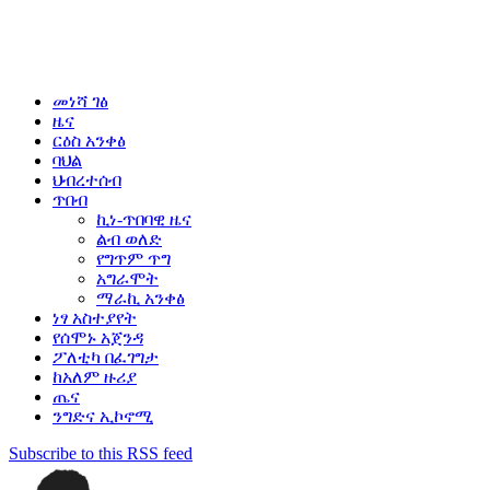
መነሻ ገፅ
ዜና
ርዕስ አንቀፅ
ባህል
ህብረተሰብ
ጥበብ
ኪነ-ጥበባዊ ዜና
ልብ ወለድ
የግጥም ጥግ
አግራሞት
ማራኪ አንቀፅ
ነፃ አስተያየት
የሰሞኑ አጀንዳ
ፖለቲካ በፈገግታ
ከአለም ዙሪያ
ጤና
ንግድና ኢኮኖሚ
Subscribe to this RSS feed