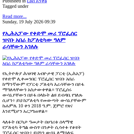
Published in
ርዕሰ አንቀፅ
Tagged under
Read more...
Sunday, 19 July 2026 09:39
የኢሕአፓው የቀድሞ መሪ ፕሮፌሰር
ዝናቡ አበራ ከፖለቲካው ዓለም
ራሳቸውን አገለሉ
የኢትዮጵያ ሕዝባዊ አብዮታዊ ፓርቲ (ኢሕአፓ)
የቀድሞ ሊቀመንበር ፕሮፌሰር ዝናቡ አበራ
ከማንኛውም የፓርቲ ፖለቲካ እራሳቸውን በይፋ
ማግለላቸውን አስታውቀዋል። ፕሮፌሰሩ
ውሳኔያቸውን በይፋ በላኩት ልዩ ደብዳቤ የገለጹ
ሲሆን፥ ይህ ከፖለቲካ የመውጣት ውሳኔያቸውም
ከሐምሌ 10 ቀን 2018 ዓ.ም. ጀምሮ የጸና
እንደሚሆን አረጋግጠዋል።
ላለፉት በርካታ ዓመታት በሀገሪቱ ሰላማዊ
የፖለቲካ ትግል ውስጥ በንቃት ሲሳተፉ የቆዩት
ፕሮፌሰር ዝናቡ፥ ይህንን ውሳኔ ለማሳለፍ