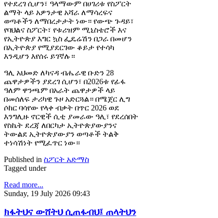
የተደረገ ሲሆን፣ ዓላማውም በሀገሪቱ የስፖርት
ልማት ላይ አዎንታዊ አሻራ ለማሳረፍና
ወጣቶችን ለማበረታታት ነው። የውጭ ጉዳይ፣
የባህልና ስፖርት፣ የቱሪዝም ሚኒስቴሮች እና
የኢትዮጵያ እግር ኳስ ፌዴሬሽን በጋራ በመሆን
በኢትዮጵያ የሚያደርገው ቆይታ የተሳካ
እንዲሆን እየሰሩ ይገኛሉ።
ዓሊ አህመድ ለካናዳ ብሔራዊ ቡድን 28
ጨዋታዎችን ያደረገ ሲሆን፣ በ2026ቱ የፊፋ
ዓለም ዋንጫም በአራት ጨዋታዎች ላይ
በመሰለፍ ታሪካዊ ጉዞ አድርጓል። በሜጀር ሊግ
ሶከር ባሳየው የላቀ ብቃት በጥር 2026 ወደ
እንግሊዙ ኖርዊች ሲቲ ያመራው ዓሊ፣ የደረሰበት
የስኬት ደረጃ ለበርካታ ኢትዮጵያውያንና
ትውልደ ኢትዮጵያውያን ወጣቶች ትልቅ
ተነሳሽነት የሚፈጥር ነው።
Published in
ስፖርት አድማስ
Tagged under
Read more...
Sunday, 19 July 2026 09:43
ክፋትህና ውሸትህ ሲጠፋብህ፤ ጠላትህን