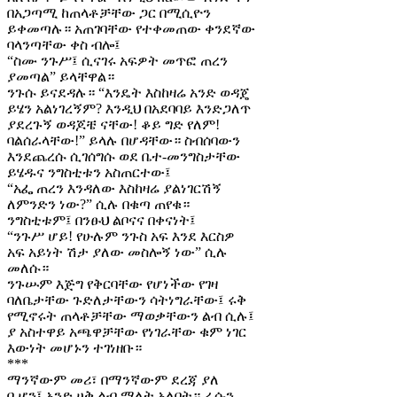
በአጋጣሚ ከጠላቶቻቸው ጋር በሚሲዮን
ይቀመጣሉ። አጠገባቸው የተቀመጠው ቀንደኛው
ባላንጣቸው ቀስ ብሎ፤
“ስሙ ንጉሥ፤ ሲናገሩ አፍዎት መጥፎ ጠረን
ያመጣል” ይላቸዋል።
ንጉሱ ይናደዳሉ። “እንዴት እስከዛሬ አንድ ወዳጄ
ይሄን አልነገረኝም? እንዲህ በአደባባይ እንድጋለጥ
ያደረጉኝ ወዳጆቼ ናቸው! ቆይ ግድ የለም!
ባልሰራላቸው!” ይላሉ በሆዳቸው። ስብሰባውን
እንደጨረሱ ሲገሰግሱ ወደ ቤተ-መንግስታቸው
ይሄዱና ንግስቲቱን አስጠርተው፤
“አፌ ጠረን እንዳለው እስከዛሬ ያልነገርሽኝ
ለምንድን ነው?” ሲሉ በቁጣ ጠየቁ።
ንግስቲቱም፤ በንፁህ ልቦናና በቀናነት፤
“ንጉሥ ሆይ! የሁሉም ንጉስ አፍ እንደ እርስዎ
አፍ አይነት ሽታ ያለው መስሎኝ ነው” ሲሉ
መለሱ።
ንጉሡም እጅግ የቅርባቸው የሆነችው የገዛ
ባለቤታቸው ጉድለታቸውን ሳትነግራቸው፤ ሩቅ
የሚኖሩት ጠላቶቻቸው ማወቃቸውን ልብ ሲሉ፤
ያ አስተዋይ አጫዋቻቸው የነገራቸው ቁም ነገር
እውነት መሆኑን ተገነዘቡ።
***
ማንኛውም መሪ፣ በማንኛውም ደረጃ ያለ
ቢሆን፤ አንድ ሀቅ ልብ ማለት አለበት። ራሱን