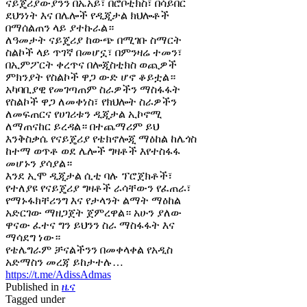
ናይጄሪያውያንን በኤአይ፣ በሮቦቲክስ፣ በሳይበር
ደህንነት እና በሌሎች የዲጂታል ክህሎቶች
በማሰልጠን ላይ ያተኩራል።
ለዓመታት ናይጄሪያ ከውጭ በሚገቡ ስማርት
ስልኮች ላይ ጥገኛ በመሆኗ፣ በምንዛሬ ተመን፣
በኢምፖርት ቀረጥና በሎጂስቲክስ ወጪዎች
ምክንያት የስልኮች ዋጋ ውድ ሆኖ ቆይቷል።
አካባቢያዊ የመገጣጠም ስራዎችን ማስፋፋት
የስልኮች ዋጋ ለመቀነስ፣ የክህሎት ስራዎችን
ለመፍጠርና የሀገሪቱን ዲጂታል ኢኮኖሚ
ለማጠናከር ይረዳል። በተጨማሪም ይህ
እንቅስቃሴ የናይጄሪያ የቴክኖሎጂ ማዕከል ከሌጎስ
ከተማ ወጥቶ ወደ ሌሎች ግዛቶች እየተስፋፋ
መሆኑን ያሳያል።
እንደ ኢሞ ዲጂታል ሲቲ ባሉ ፕሮጀክቶች፣
የተለያዩ የናይጄሪያ ግዛቶች ራሳቸውን የፈጠራ፣
የማኑፋክቸሪንግ እና የታላንት ልማት ማዕከል
አድርገው ማዘጋጀት ጀምረዋል። አሁን ያለው
ዋናው ፈተና ግን ይህንን ስራ ማስፋፋት እና
ማሳደግ ነው።
የቴሌግራም ቻናልችንን በመቀላቀል የአዲስ
አድማስን መረጃ ይከታተሉ…
https://t.me/AdissAdmas
Published in
ዜና
Tagged under