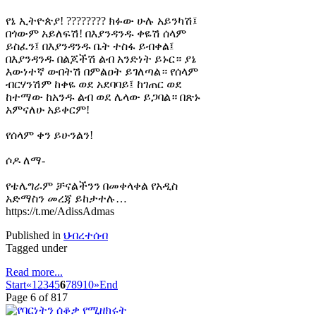
የኔ ኢትዮጵያ! ???????? ክፉው ሁሉ አይንካሽ፤
በጎውም አይለፍሽ! በእያንዳንዱ ቀዬሽ ሰላም
ይስፈን፤ በእያንዳንዱ ቤት ተስፋ ይብቀል፤
በእያንዳንዱ በልጆችሽ ልብ አንድነት ይኑር። ያኔ
እውነተኛ ውበትሽ በምልዐት ይገለጣል። የሰላም
ብርሃንሽም ከቀዬ ወደ አደባባይ፤ ከገጠር ወደ
ከተማው ከአንዱ ልብ ወደ ሌላው ይጋባል። በጽኑ
አምናለሁ አይቀርም!
የሰላም ቀን ይሁንልን!
ሶዶ ለማ-
የቴሌግራም ቻናልችንን በመቀላቀል የአዲስ
አድማስን መረጃ ይከታተሉ…
https://t.me/AdissAdmas
Published in
ህብረተሰብ
Tagged under
Read more...
Start
«
1
2
3
4
5
6
7
8
9
10
»
End
Page 6 of 817