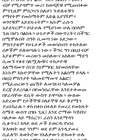
ብቻ የሚያዳምጥ መሪ፤ ከወዳጆቹ የሚጠብቀው
ምንጊዜም ምስጋናን ስለሆነ ጉድለቶቹን
የማየትም የመስማትም እድል አያገኝም።
ወገኖቹም አይደፍሩትም። እሱም ራሱን
አይደፍርም። ይህ ሁሉ የሚሆነው ሁሌ በሰላም
ጊዜ በሆነ ባልከፋ። ሁኔታዎች በውጥረትና በችግር
በሚሞሉበት ሰዓት ሲመጣ ነው አደጋው።
ምክንያቱም የሁኔታዎች መወሳሰብን ተከትለው
ሰዎችም ይለወጣሉና ነው። ችግሩ ግን በዚህ ብቻ
አያቆምም። መሪውን መስለውና አክለው ማደግ
ሲመኙ የቆዩ ባለሟሎቹና ተከታዮቹ
አለማዳመጥ ሰናይ ስነምግባር እየመሰላቸው
እነሱም እኩዮቻቸው የሚሉትን አልሰማ ይላሉ።
በዚህ ምክንያት ካለመደማመጥ አልፎ፣
የሚፈጠረውን ጩኸት ለመገደብ ካለመቻል
ደረጃ ይደረሳል። በየመንበራቸው እንደተቀመጡ
በየራሳቸው ደሴት ውስጥ ይዋጣሉ። ውለው
አድረውም የታችኞቹ በላይኞቹ ላይ ቅያሜን
ያጠነክራሉ። ቀስ በቀስ በተለይ የመረረ የመከፋት
ስሜት ውስጥ በገቡ ጊዜ፤ እንደ ሮማው ካሽየስ፣
ባለቃው ላይ ማሴርን፣ ራስን እንደማዳን
ሲቆጥሩ፤ ከላይ ወደ ታች ይወርዱ የነበሩ
ትእዛዛት ወደ ጎንም፣ ወደ ይም እንዲያመሩ
ሲፈለግ፣ ለወትሮው የአለቃውን ድክመት ሁሉ