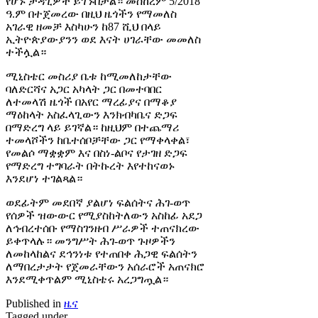
የሆኑ ታዳጊዎች ይገኙበታል። መስከረም 5/2018
ዓ.ም በተጀመረው በዚህ ዜጎችን የማመለስ
አገራዊ ዘመቻ እስካሁን ከ87 ሺህ በላይ
ኢትዮጵያውያንን ወደ እናት ሀገራቸው መመለስ
ተችሏል።
ሚኒስቴር መስሪያ ቤቱ ከሚመለከታቸው
ባለድርሻና አጋር አካላት ጋር በመተባበር
ለተመላሽ ዜጎች በአየር ማረፊያና በማቆያ
ማዕከላት አስፈላጊውን እንክብካቤና ድጋፍ
በማድረግ ላይ ይገኛል። ከዚህም በተጨማሪ
ተመላሾችን ከቤተሰቦቻቸው ጋር የማቀላቀል፣
የመልሶ ማቋቋም እና በስነ-ልቦና የታገዘ ድጋፍ
የማድረግ ተግባራት በትኩረት እየተከናወኑ
እንደሆነ ተገልጻል።
ወደፊትም መደበኛ ያልሆነ ፍልሰትና ሕገ-ወጥ
የሰዎች ዝውውር የሚያስከትለውን አስከፊ አደጋ
ለኅብረተሰቡ የማስገንዘብ ሥራዎች ተጠናክረው
ይቀጥላሉ። መንግሥት ሕገ-ወጥ ጉዞዎችን
ለመከላከልና ደኅንነቱ የተጠበቀ ሕጋዊ ፍልሰትን
ለማበረታታት የጀመራቸውን አሰራሮች አጠናክሮ
እንደሚቀጥልም ሚኒስቴሩ አረጋግጧል።
Published in
ዜና
Tagged under