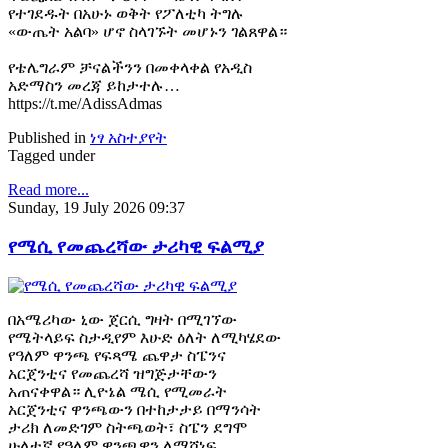
የተገደዱት በአሁኑ ወቅት የፖለቲካ ትግሉ
«ውጤት አልባ» ሆኖ ስላገኙት መሆኑን ገልጸዋል።
የቴሌግራም ቻናልችንን በመቀላቀል የአዲስ
አድማስን መረጃ ይከታተሉ…
https://t.me/AdissAdmas
Published in
ነፃ አስተያየት
Tagged under
Read more...
Sunday, 19 July 2026 09:37
የሜሲ የመጨረሻው ታሪካዊ ፍልሚያ
በአሜሪካው ኒው ጀርሲ ግዛት በሚገኘው
የሜትላይፍ ስታዲየም እሁድ ዕለት ለሚካሄደው
የዓለም ዋንጫ የፍጻሜ ጨዋታ ስፔንና
አርጀንቲና የመጨረሻ ዝግጅታቸውን
አጠናቀዋል። ሊዮኔል ሜሲ የሚመራት
አርጀንቲና ዋንጫውን በተከታታይ በማንሳት
ታሪክ ለመድገም ስትጫወት፣ ስፔን ደግሞ
ሁለተኛ የዓለም ዋንጫዋን ለማሸነፍ