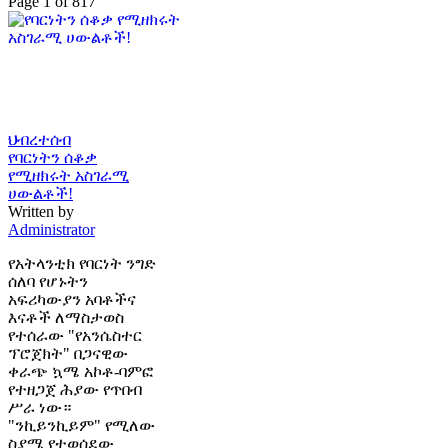
Page 1 of 817
ህብረተሰብ
የባርነትን ሰቆቃ
የሚዘክሩት አስገራሚ
ሀውልቶች!
Written by
Administrator
የአትላንቲክ የባርነት ንግድ
ሰለባ የሆኑትን
አፍሪካውያን አባቶችና
እናቶች ለማስታወስ
የተሰራው "የአንሴስተር
ፕሮጀክት" በጋናዊው
ቀራጭ ኳሜ አኮቶ-ባምፎ
የተዘጋጀ ሕያው የጥበብ
ሥራ ነው።
"ንኪይንኪይም" የሚለው
ስያሜ የተወሰደው