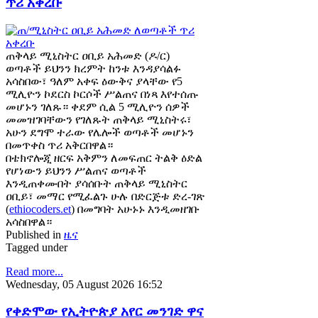
ጥሪ አቀረቡ
ጠቅላይ ሚኒስትር ዐቢይ አሕመድ (ዶ/ር)
ወጣቶች ይህንን ክረምት ከንቱ እንዳያሳልፉ
አሳስበው፣ ዓለም አቀፍ ዕውቅና ያላቸው የ5
ሚሊዮን ኮደርስ ኮርሶች ሥልጠና በነጻ እየተሰጡ
መሆኑን ገለጹ። ቀደም ሲል 5 ሚሊዮን ሰዎች
መመዝገባቸውን የገለጹት ጠቅላይ ሚኒስትሩ፣
አሁን ደግሞ ተራው የሌሎች ወጣቶች መሆኑን
በመጥቀስ ጥሪ አቅርበዋል።
በቴክኖሎጂ ዘርፍ አቅምን ለመፍጠር ትልቅ ዕድል
የሆነውን ይህንን ሥልጠና ወጣቶች
እንዲጠቀሙበት ያሳሰቡት ጠቅላይ ሚኒስትር
ዐቢይ፣ መማር የሚፈልጉ ሁሉ በድርጅቱ ድረ-ገጽ
(
ethiocoders.et
) በመግባት አሁኑኑ እንዲመዘገቡ
አሳስበዋል።
Published in
ዜና
Tagged under
Read more...
Wednesday, 05 August 2026 16:52
የቀድሞው የኢትዮጵያ አየር መንገድ ዋና