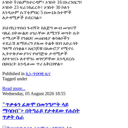
ኦገስት 9 በአምስተርዳም፣ ኦገስት 16 በኑረንበርግ፣
ኦገስት 23 ፍራንክፈርት፣ ኦገስት 30 ኮለን
እንዲሁም ሴፕቴምበር 5 በሙኒክ ከተሞች
ለታዳሚዎች ይደርሳል።
ይህ የኪነጥበብ ጉብኝት ከእጅግ ውብ መዝናኛ
ባለፈ በትውልድ ሀገራቸው ለሚገኙ ወጣት ሴት
ተማሪዎች የንፅህና መጠበቂያ ቁሳቁሶችን
ተደራሽ ለማድረግ ያለመ ትልቅ የበጎ አድራጎት
ዓላማ ሰንቋል። አዘጋጆቹ በአውሮፓ የሚኖሩ
ኢትዮጵያውያንና የዝግጅቱ ታዳሚዎች
እየተዝናኑ ለተቸገሩ ወገኖቻቸው እንዲደርሱ
በህብረት እንዲቆሙ ጥሪ አቅርበዋል።
Published in
ኪነ-ጥበባዊ ዜና
Tagged under
Read more...
Wednesday, 05 August 2026 18:55
"ጥቃቱን ፈጽሞ በመንግሥት ላይ
ማሳበብ"፦ በትግራይ የታቀደው የሐሰት
ጥቃት ሴራ