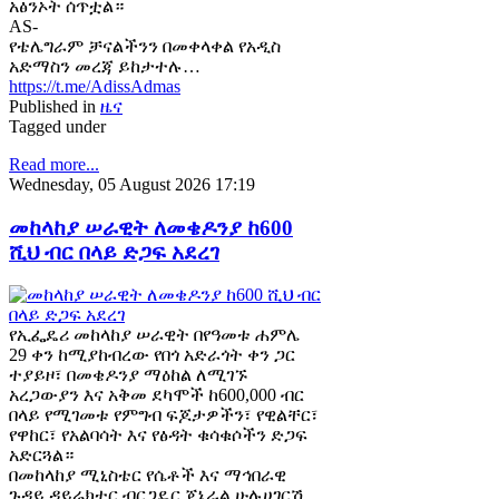
አፅንኦት ሰጥቷል።
AS-
የቴሌግራም ቻናልችንን በመቀላቀል የአዲስ
አድማስን መረጃ ይከታተሉ…
https://t.me/AdissAdmas
Published in
ዜና
Tagged under
Read more...
Wednesday, 05 August 2026 17:19
መከላከያ ሠራዊት ለመቄዶንያ ከ600
ሺህ ብር በላይ ድጋፍ አደረገ
የኢፌዴሪ መከላከያ ሠራዊት በየዓመቱ ሐምሌ
29 ቀን ከሚያከብረው የበጎ አድራጎት ቀን ጋር
ተያይዞ፣ በመቄዶንያ ማዕከል ለሚገኙ
አረጋውያን እና አቅመ ደካሞች ከ600,000 ብር
በላይ የሚገመቱ የምግብ ፍጆታዎችን፣ የዊልቸር፣
የዋከር፣ የአልባሳት እና የፅዳት ቁሳቁሶችን ድጋፍ
አድርጓል።
በመከላከያ ሚኒስቴር የሴቶች እና ማኅበራዊ
ጉዳይ ዳይሬክተር ብርጋዴር ጄኔራል ሁሉሀገርሽ