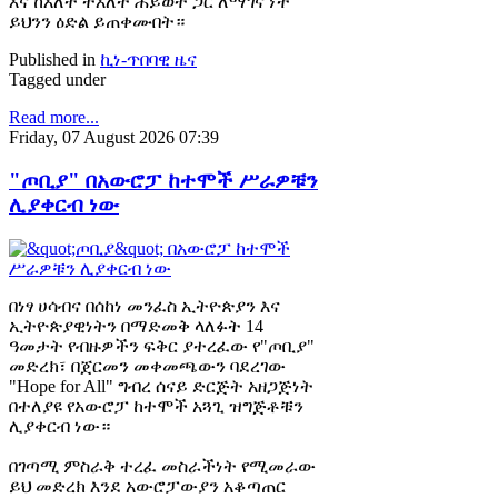
እና ከእለት ተእለት ሕይወት ጋር ለማገናኘት
ይህንን ዕድል ይጠቀሙበት።
Published in
ኪነ-ጥበባዊ ዜና
Tagged under
Read more...
Friday, 07 August 2026 07:39
"ጦቢያ" በአውሮፓ ከተሞች ሥራዎቹን
ሊያቀርብ ነው
በነፃ ሀሳብና በሰከነ መንፈስ ኢትዮጵያን እና
ኢትዮጵያዊነትን በማድመቅ ላለፉት 14
ዓመታት የብዙዎችን ፍቅር ያተረፈው የ"ጦቢያ"
መድረክ፣ በጀርመን መቀመጫውን ባደረገው
"Hope for All" ግብረ ሰናይ ድርጅት አዘጋጅነት
በተለያዩ የአውሮፓ ከተሞች አጓጊ ዝግጅቶቹን
ሊያቀርብ ነው።
በገጣሚ ምስራቅ ተረፈ መስራችነት የሚመራው
ይህ መድረክ እንደ አውሮፓውያን አቆጣጠር