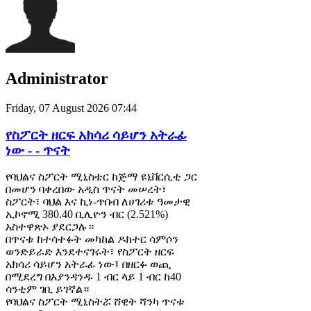
Administrator
Friday, 07 August 2026 07:44
የስፖርት ዘርፍ አክሳሪ ሳይሆን አትራፊ
ነው - - ጥናት
የባህልና ስፖርት ሚኒስቴር ከጅማ ዩኒቨርሲቲ ጋር
በመሆን ባቀረበው አዲስ ጥናት መሠረት፣
ስፖርት፣ ባህል እና ኪነ-ጥበብ ለሀገሪቱ ዓመታዊ
ኢኮኖሚ 380.40 ቢሊዮን ብር (2.521%)
አስተዋጽኦ ያደርጋሉ።
በጥናቱ ከተሳተፉት መካከል ዶክተር ሳምሶን
ወንድይራድ እንደተናገሩት፣ የስፖርት ዘርፍ
አክሳሪ ሳይሆን አትራፊ ነው፤ በዘርፉ ወጪ
በሚደረግ በእያንዳንዱ 1 ብር ላይ 1 ብር ከ40
ሳንቲም ገቢ ይገኛል።
የባህልና ስፖርት ሚኒስትሯ ሸዊት ሻንካ ጥናቱ