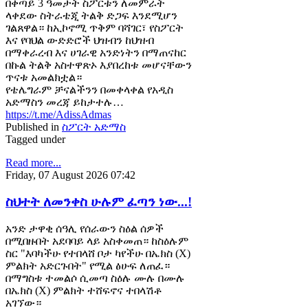
በቀጣይ 3 ዓመታት ስፖርቱን ለመምራት
ላቀደው ስትራቴጂ ትልቅ ድጋፍ እንደሚሆን
ገልጸዋል። ከኢኮኖሚ ጥቅም ባሻገር፣ የስፖርት
እና የባህል ውድድሮች ህዝብን ከህዝብ
በማቀራረብ እና ሀገራዊ አንድነትን በማጠናከር
በኩል ትልቅ አስተዋጽኦ እያበረከቱ መሆናቸውን
ጥናቱ አመልክቷል።
የቴሌግራም ቻናልችንን በመቀላቀል የአዲስ
አድማስን መረጃ ይከታተሉ…
https://t.me/AdissAdmas
Published in
ስፖርት አድማስ
Tagged under
Read more...
Friday, 07 August 2026 07:42
ስህተት ለመንቀስ ሁሉም ፈጣን ነው...!
አንድ ታዋቂ ሰዓሊ የሰራውን ስዕል ሰዎች
በሚበዙበት አደባባይ ላይ አስቀመጠ። ከስዕሉም
ስር "እባካችሁ የተበላሸ ቦታ ካየችሁ በኤክስ (X)
ምልክት አድርጉበት" የሚል ፅሁፍ ለጠፈ።
በማግስቱ ተመልሶ ሲመጣ ስዕሉ ሙሉ በሙሉ
በኤክስ (X) ምልክት ተሸፍኖና ተበላሽቶ
አገኘው።