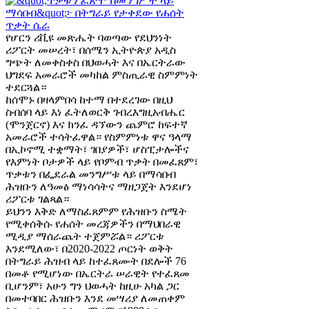
የሆርን ሪቪዩ መጽሔት ባወጣው የደህንነት
ሪፖርት መሠረት፣ በሰሜን ኢትዮጵያ አዲስ
ግጭት ለመቀስቀስ በህወሓት እና በኤርትራው
ህግደፍ አመራሮች መካከል ምስጢራዊ ስምምነት
ተደርጓል።
ከሰሞኑ በዛላምበሳ ከተማ በተደረገው በዚህ
ስብሰባ ላይ እነ ፈትለወርቅ ገብረእግዚአብሔር
(ሞንጀርኖ) እና ክንፈ ዳኘውን ጨምሮ ከፍተኛ
አመራሮች ተሳትፈዋል። የስምምነቱ ዋና ዓላማ
በኢኮኖሚ ተቋማት፣ ገበያዎች፣ ሆስፒታሎችና
የእምነት ቦታዎች ላይ የቦምብ ጥቃት በመፈጸም፣
ጥቃቱን በፌደራል መንግሥቱ ላይ በማሳበብ
ሕዝቡን ለዓመፅ ማነሳሳትና ማዘጋጀት እንደሆነ
ሪፖርቱ ገልጻል።
ይህንን እቅድ ለማስፈጸምም የሕዝቡን ስሜት
የሚቀሰቅሱ የሐሰት መረጃዎችን በማህበራዊ
ሚዲያ ማሰራጨት ተጀምሯል። ሪፖርቱ
እንደሚለው፣ በ2020-2022 ጦርነት ወቅት
በትግራይ ሕዝብ ላይ ከተፈጸሙት በደሎች 76
በመቶ የሚሆነው በኤርትራ ሠራዊት የተፈጸመ
ቢሆንም፣ አሁን ግን ህወሓት ከዚሁ አካል ጋር
በመተባበር ሕዝቡን እንደ መሣሪያ ለመጠቀም