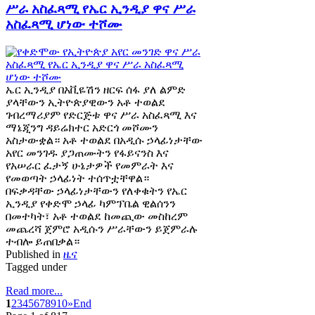
ሥራ አስፈጻሚ የኤር ኢንዲያ ዋና ሥራ
አስፈጻሚ ሆነው ተሾሙ
ኤር ኢንዲያ በአቪዬሽን ዘርፍ ሰፋ ያለ ልምድ
ያላቸውን ኢትዮጵያዊውን አቶ ተወልደ
ገብረማሪያም የድርጅቱ ዋና ሥራ አስፈጻሚ እና
ማኔጂንግ ዳይሬክተር አድርጎ መሾሙን
አስታውቋል። አቶ ተወልደ በአዲሱ ኃላፊነታቸው
አየር መንገዱ ያጋጠሙትን የፋይናንስ እና
የአሠራር ፈታኝ ሁኔታዎች የመምራት እና
የመወጣት ኃላፊነት ተሰጥቷቸዋል።
በፍቃዳቸው ኃላፊነታቸውን የለቀቁትን የኤር
ኢንዲያ የቀድሞ ኃላፊ ካምፕቤል ዊልሰንን
በመተካት፣ አቶ ተወልደ ከመጪው መስከረም
መጨረሻ ጀምሮ አዲሱን ሥራቸውን ይጀምራሉ
ተብሎ ይጠበቃል።
Published in
ዜና
Tagged under
Read more...
1
2
3
4
5
6
7
8
9
10
»
End