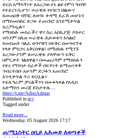
ድርስ አማካኝነት ለአረጋውያኑ ልዩ የምሳ ግብዥ
የተደረገ ሲሆን፣ ሠራዊቱ የሀገርን ህልውና
ከመጠበቅ ባሻገር ለወገኑ ቀዳሚ ደራሽ መሆኑን
በማስመስከር ድጋፉ ተጠናክሮ እንደሚቀጥል
አረጋግጧል።
የማዕከሉ መስራችና ዋና ስራ አስኪያጅ ዶክተር
ብንያም በለጠ ሠራዊቱ ሕይወቱን አሳልፎ
ከመስጠት ባለፈ ወገኖቹን በፍቅር በመጎብኘቱ
የላቀ ምስጋና አቅርበዋል፤ በማዕከሉ የሚገኙ
አረጋውያንም ለሠራዊቱ ያላቸውን ፍቅር
በምርቃት ገልጸዋል። በመጨረሻም የማዕከሉን
የቀሩ የግንባታ ስራዎች በፍጥነት ለማጠናቀቅ
ኅብረተሰቡ አሁንም ድጋፉን አጠናክሮ
እንዲቀጥል ጥሪ ቀርቧል።
የቴሌግራም ቻናልችንን በመቀላቀል የአዲስ
አድማስን መረጃ ይከታተሉ…
https://t.me/AdissAdmas
Published in
ዜና
Tagged under
Read more...
Wednesday, 05 August 2026 17:17
ጠ/ሚኒስትር ዐቢይ አሕመድ ለወጣቶች