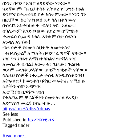
በነገሩ በጣም አዝኖ ለጓደኛው ነገረው።
ጓደኛውም፡ "በዚህ ተስፋ አትቁረጥ! ያንኑ ስዕል
ድገምና በተመሳሳይ ቦታ አስቀምጠው። ነገር ግን
በዚህኛው ስር 'የተበላሸ ቦታ ካለ በቀለሙና
በብሩሹ አስተካክሉት' ብለህ ጻፍ" አለው።
ሰዓሊውም እንደተባለው አደረገ። በማግስቱ
ተመልሶ ሲመጣ ስዕሉ አንድም ቦታ ሳይነካ
እንዳለ አገኘው!
ብዙ ሰዎች የሰውን ስህተት ለመንቀስና
"ተበላሽቷል" ለማለት በጣም ፈጣኖች ናቸው።
ነገር ግን ነገሩን ለማስተካከልና የተሻለ ነገር
ለመስራት ሲባል፤ እውቀቱ፣ ጊዜው፣ ጉልበቱ
ወይም ፍላጎቱ ያላቸው በጣም ጥቂቶች ናቸው።
ስለዚህ የሰዎች ነቀፌታ ተስፋ እንዲያስቆርጥህ
አትፍቀድ፤ ከመንቀስ ባሻገር መፍትሔ የሚሰጡ
ሰዎችን ብቻ አዳምጥ!
ኤርሚያስ በጋሻው ገሰሰ
የቴሌግራም ቻናልችንን በመቀላቀል የአዲስ
አድማስን መረጃ ይከታተሉ…
https://t.me/AdissAdmas
See less
Published in
ኪነ-ጥበባዊ ዜና
Tagged under
Read more...