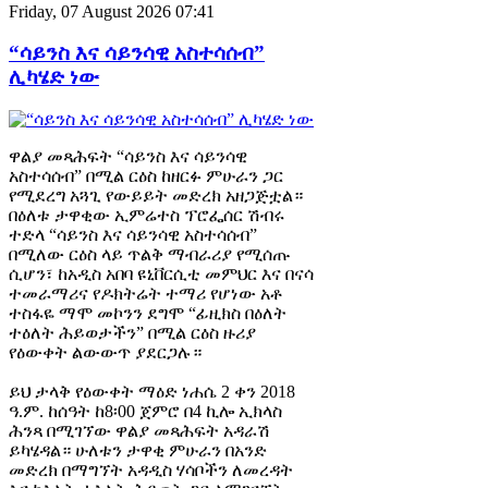
Friday, 07 August 2026 07:41
“ሳይንስ እና ሳይንሳዊ አስተሳሰብ”
ሊካሄድ ነው
ዋልያ መጻሕፍት “ሳይንስ እና ሳይንሳዊ
አስተሳሰብ” በሚል ርዕስ ከዘርፉ ምሁራን ጋር
የሚደረግ አጓጊ የውይይት መድረክ አዘጋጅቷል።
በዕለቱ ታዋቂው ኢምሬተስ ፕሮፌሰር ሽብሩ
ተድላ “ሳይንስ እና ሳይንሳዊ አስተሳሰብ”
በሚለው ርዕስ ላይ ጥልቅ ማብራሪያ የሚሰጡ
ሲሆን፣ ከአዲስ አበባ ዩኒቨርሲቲ መምህር እና በናሳ
ተመራማሪና የዶክትሬት ተማሪ የሆነው አቶ
ተስፋዬ ማሞ መኮንን ደግሞ “ፊዚክስ በዕለት
ተዕለት ሕይወታችን” በሚል ርዕስ ዙሪያ
የዕውቀት ልውውጥ ያደርጋሉ።
ይህ ታላቅ የዕውቀት ማዕድ ነሐሴ 2 ቀን 2018
ዓ.ም. ከሰዓት ከ8፡00 ጀምሮ በ4 ኪሎ ኢክላስ
ሕንጻ በሚገኘው ዋልያ መጻሕፍት አዳራሽ
ይካሄዳል። ሁለቱን ታዋቂ ምሁራን በአንድ
መድረክ በማግኘት አዳዲስ ሃሳቦችን ለመረዳት