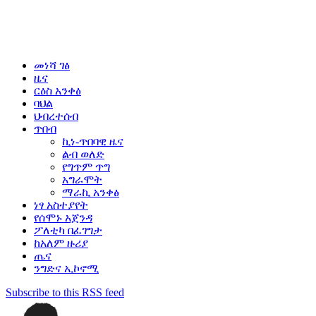
መነሻ ገፅ
ዜና
ርዕስ አንቀፅ
ባህል
ህብረተሰብ
ጥበብ
ኪነ-ጥበባዊ ዜና
ልብ ወለድ
የግጥም ጥግ
አግራሞት
ማራኪ አንቀፅ
ነፃ አስተያየት
የሰሞኑ አጀንዳ
ፖለቲካ በፈገግታ
ከአለም ዙሪያ
ጤና
ንግድና ኢኮኖሚ
Subscribe to this RSS feed