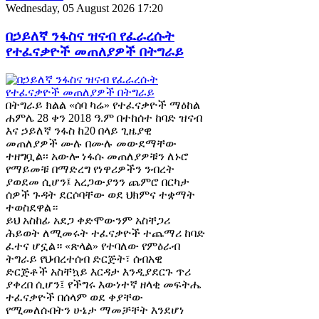
Wednesday, 05 August 2026 17:20
በኃይለኛ ንፋስና ዝናብ የፈራረሱት
የተፈናቃዮች መጠለያዎች በትግራይ
በትግራይ ክልል «ሰባ ካሬ» የተፈናቃዮች ማዕከል
ሐምሌ 28 ቀን 2018 ዓ.ም በተከሰተ ከባድ ዝናብ
እና ኃይለኛ ንፋስ ከ20 በላይ ጊዜያዊ
መጠለያዎች ሙሉ በሙሉ መውደማቸው
ተዘግቧል፡፡ አውሎ ነፋሱ መጠለያዎቹን ለኑሮ
የማይመቹ በማድረግ የነዋሪዎችን ንብረት
ያወደመ ሲሆን፤ አረጋውያንን ጨምሮ በርካታ
ሰዎች ጉዳት ደርሶባቸው ወደ ህክምና ተቋማት
ተወስደዋል።
ይህ አስከፊ አደጋ ቀድሞውንም አስቸጋሪ
ሕይወት ለሚመሩት ተፈናቃዮች ተጨማሪ ከባድ
ፈተና ሆኗል። «ጽላል» የተባለው የምዕራብ
ትግራይ የህብረተሰብ ድርጅት፣ ሰብአዊ
ድርጅቶች አስቸኳይ እርዳታ እንዲያደርጉ ጥሪ
ያቀረበ ሲሆን፤ የችግሩ እውነተኛ ዘላቂ መፍትሔ
ተፈናቃዮች በሰላም ወደ ቀያቸው
የሚመለሱበትን ሁኔታ ማመቻቸት እንደሆነ