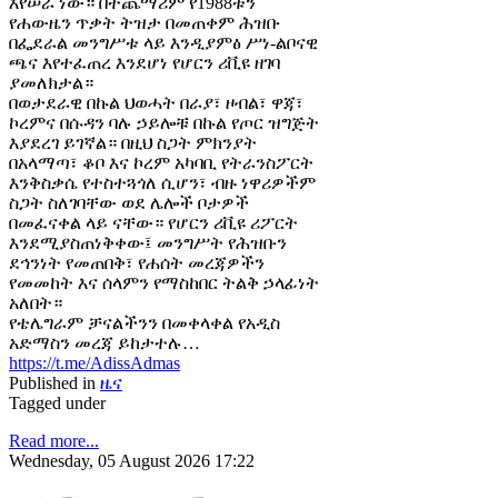
እየሠራ ነው። በተጨማሪም የ1988ቱን
የሐውዜን ጥቃት ትዝታ በመጠቀም ሕዝቡ
በፌደራል መንግሥቱ ላይ እንዲያምፅ ሥነ-ልቦናዊ
ጫና እየተፈጠረ እንደሆነ የሆርን ሪቪዩ ዘገባ
ያመለክታል።
በወታደራዊ በኩል ህወሓት በራያ፣ ዞብል፣ ዋጃ፣
ኮረምና በሱዳን ባሉ ኃይሎቹ በኩል የጦር ዝግጅት
እያደረገ ይገኛል። በዚህ ስጋት ምክንያት
በአላማጣ፣ ቆቦ እና ኮረም አካባቢ የትራንስፖርት
እንቅስቃሴ የተስተጓጎለ ሲሆን፣ ብዙ ነዋሪዎችም
ስጋት ስለገባቸው ወደ ሌሎች ቦታዎች
በመፈናቀል ላይ ናቸው። የሆርን ሪቪዩ ሪፖርት
እንደሚያስጠነቅቀው፤ መንግሥት የሕዝቡን
ደኅንነት የመጠበቅ፣ የሐሰት መረጃዎችን
የመመከት እና ሰላምን የማስከበር ትልቅ ኃላፊነት
አለበት።
የቴሌግራም ቻናልችንን በመቀላቀል የአዲስ
አድማስን መረጃ ይከታተሉ…
https://t.me/AdissAdmas
Published in
ዜና
Tagged under
Read more...
Wednesday, 05 August 2026 17:22