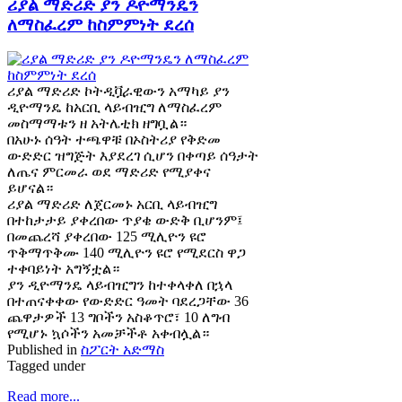
ሪያል ማድሪድ ያን ዶዮማንዴን
ለማስፈረም ከስምምነት ደረሰ
ሪያል ማድሪድ ኮትዲቯራዊውን አማካይ ያን
ዲዮማንዴ ከአርቢ ላይብዢግ ለማስፈረም
መስማማቱን ዘ አትሌቲክ ዘግቧል።
በአሁኑ ሰዓት ተጫዋቹ በኦስትሪያ የቅድመ
ውድድር ዝግጅት እያደረገ ሲሆን በቀጣይ ሰዓታት
ለጤና ምርመራ ወደ ማድሪድ የሚያቀና
ይሆናል።
ሪያል ማድሪድ ለጀርመኑ አርቢ ላይብዢግ
በተከታታይ ያቀረበው ጥያቄ ውድቅ ቢሆንም፤
በመጨረሻ ያቀረበው 125 ሚሊዮን ዩሮ
ጥቅማጥቅሙ 140 ሚሊዮን ዩሮ የሚደርስ ዋጋ
ተቀባይነት አግኝቷል።
ያን ዲዮማንዴ ላይብዢግን ከተቀላቀለ በኋላ
በተጠናቀቀው የውድድር ዓመት ባደረጋቸው 36
ጨዋታዎች 13 ግቦችን አስቆጥሮ፣ 10 ለግብ
የሚሆኑ ኳሶችን አመቻችቶ አቀብሏል።
Published in
ስፖርት አድማስ
Tagged under
Read more...