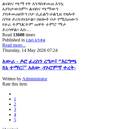
ልብስና ጫማ የት እንዳስቀመጠ እንኳ
አያስታውስም፡፡ ልብስና ጫማውን
ያስቀመጠበትን ቦታ ሲፈልግ ሁልጊዜ የጸሎት
ሰዓቱ ይረፍድበታል፡፡ በፀሎት ቦታ የሚሰጠውን
የቶራ ትምህርትም ጠዋት ተምሮ ማታ
ይረሳዋል፡፡ እሱ…
Read
13608
times
Published in
ርዕሰ አንቀፅ
Read more...
Thursday, 14 May 2026 07:24
አውራ - ዶሮ ፈረስን ረግጦ፤ “እርግጫ
ከኔ ተማር!” አለው -የኦሮምኛ ተረት-
Written by
Administrator
Rate this item
1
2
3
4
5