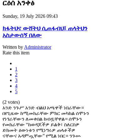
ርዕሰ አንቀፅ
Sunday, 19 July 2026 09:43
ክፋትህና ውሸትህ ሲጠፋብህ፤ ጠላትህን
አስታውሰኝ በለው
Written by
Administrator
Rate this item
1
2
3
4
5
(2 votes)
አንድ ንጉሥ አንድ ብልህ አጫዋች ነበራቸው።
በየጊዜው ከሚመክራቸው ምክር መካከል ሰሞኑን
የነገራቸውን ለመቀበል ከብዷቸዋል። ሰሞኑን
የመከራቸው “ከወዳጆችዎ ይልቅ፣ ስለርስዎ
ድክመት ዕውነቱን የሚነግሩዎ ጠላቶችዎ
ናቸውና አዳምጧቸው” የሚል ነበር። ንጉሡ