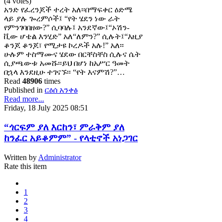
(4 votes)
አንድ የፈረንጆች ተረት አለ፡፡በማፍቀር ዕድሜ
ላይ ያሉ ጐረምሶች፤ “የት ሄደን ነው ራት
የምንገባበዘው?” ሲባባሉ፤ አንደኛው፤“ኦሽን-
ቪው ሆቴል እንሂድ” አለ“ለምን?” ሲሉት፤“እዚያ
ቆንጆ ቆንጆ፣ የሚታዩ ኮረዶች አሉ!” አለ፡፡
ሁሉም ተስማሙና ሄደው በርቸስቸስ ሲሉና ሴት
ሲያጫውቱ አመሹ፡፡ይህ በሆነ ከአሥር ዓመት
በኋላ እንደዚሁ ተገናኙ፡፡ “የት እናምሽ?”…
Read
48906
times
Published in
ርዕሰ አንቀፅ
Read more...
Friday, 18 July 2025 08:51
“ጎርፍም ያለ እርከን፣ ምራቅም ያለ
ከንፈር አይቆምም” - የላቲኖች አነጋገር
Written by
Administrator
Rate this item
1
2
3
4