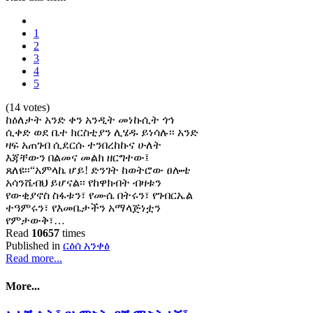
1
2
3
4
5
(14 votes)
ከዕለታት አንድ ቀን አንዲት መነኩሲት ጎኅ
ሲቀድ ወደ ቤተ ክርስቲያን ሊሄዱ ይነሳሉ፡፡ አንድ
ዛፍ አጠገብ ሲደርሱ ተንበረከኩና ሁለት
እጃቸውን በልመና መልክ ዘርግተው፤
ጸለዩ፡፡“አምላኬ ሆይ! ድንገት ከወትሮው ፀሎቴ
አሳንሼብህ ይሆናል፡፡ የከዋክብት ብዛቱን
የውቂያኖስ ስፋቱን፣ የሙሴ በትሩን፣ የገብርኤል
ተዓምሩን፣ የእመቤታችን አማላጅነቷን
የምታውቅ፣…
Read
10657
times
Published in
ርዕሰ አንቀፅ
Read more...
More...