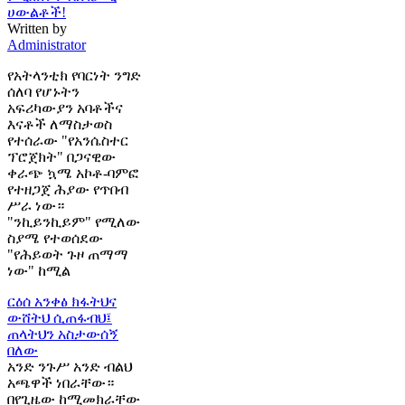
ሀውልቶች!
Written by
Administrator
የአትላንቲክ የባርነት ንግድ
ሰለባ የሆኑትን
አፍሪካውያን አባቶችና
እናቶች ለማስታወስ
የተሰራው "የአንሴስተር
ፕሮጀክት" በጋናዊው
ቀራጭ ኳሜ አኮቶ-ባምፎ
የተዘጋጀ ሕያው የጥበብ
ሥራ ነው።
"ንኪይንኪይም" የሚለው
ስያሜ የተወሰደው
"የሕይወት ጉዞ ጠማማ
ነው" ከሚል
ርዕሰ አንቀፅ
ክፋትህና
ውሸትህ ሲጠፋብህ፤
ጠላትህን አስታውሰኝ
በለው
አንድ ንጉሥ አንድ ብልህ
አጫዋች ነበራቸው።
በየጊዜው ከሚመክራቸው