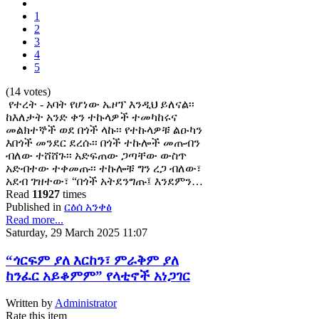
1
2
3
4
5
(14 votes)
የተረት - አባት የሆነው ኤዞፕ እንዲህ ይለናል፡፡
ከእለታት አንድ ቀን ተኩላዎች ተመካከሩና
መልክተኞች ወደ በጎች ላኩ፡፡ የተኩላዎቹ ልዑካን
እበጎች መንደር ደረሱ፡፡ በጎች ተኩሎች መጡብን
ብለው ተሸሸጉ፡፡ አድፍጠው ጋጣቸው ውስጥ
አድብተው ተቀመጡ፡፡ ተኩሎቹ ግን ረጋ ብለው፣
አደብ ገዝተው፣ “በጎች አትደንግጡ፤ እንደምን…
Read
11927
times
Published in
ርዕሰ አንቀፅ
Read more...
Saturday, 29 March 2025 11:07
“ጎርፍም ያለ እርከን፣ ምራቅም ያለ
ከንፈር አይቆምም” የላቲኖች አነጋገር
Written by
Administrator
Rate this item