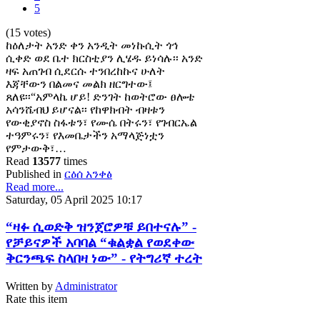
5
(15 votes)
ከዕለታት አንድ ቀን አንዲት መነኩሲት ጎኅ
ሲቀድ ወደ ቤተ ክርስቲያን ሊሄዱ ይነሳሉ፡፡ አንድ
ዛፍ አጠገብ ሲደርሱ ተንበረከኩና ሁለት
እጃቸውን በልመና መልክ ዘርግተው፤
ጸለዩ፡፡“አምላኬ ሆይ! ድንገት ከወትሮው ፀሎቴ
አሳንሼብህ ይሆናል፡፡ የከዋክብት ብዛቱን
የውቂያኖስ ስፋቱን፣ የሙሴ በትሩን፣ የገብርኤል
ተዓምሩን፣ የእመቤታችን አማላጅነቷን
የምታውቅ፣…
Read
13577
times
Published in
ርዕሰ አንቀፅ
Read more...
Saturday, 05 April 2025 10:17
“ዛፉ ሲወድቅ ዝንጀሮዎቹ ይበተናሉ” -
የቻይናዎች አባባል “ቁልቋል የወደቀው
ቅርንጫፍ ስላበዛ ነው” - የትግሪኛ ተረት
Written by
Administrator
Rate this item