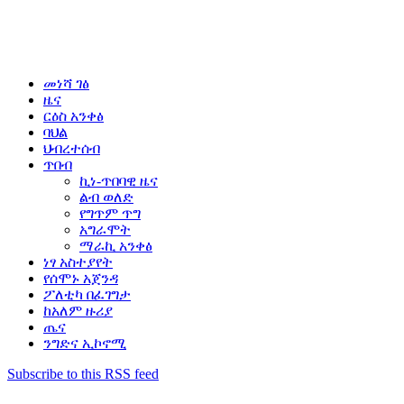
መነሻ ገፅ
ዜና
ርዕስ አንቀፅ
ባህል
ህብረተሰብ
ጥበብ
ኪነ-ጥበባዊ ዜና
ልብ ወለድ
የግጥም ጥግ
አግራሞት
ማራኪ አንቀፅ
ነፃ አስተያየት
የሰሞኑ አጀንዳ
ፖለቲካ በፈገግታ
ከአለም ዙሪያ
ጤና
ንግድና ኢኮኖሚ
Subscribe to this RSS feed