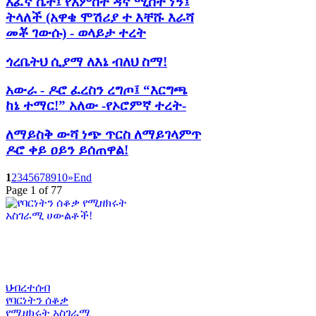
አፈኛ ሴት፤ የአምስት ዳኛ ሚስት ነኝ፤
ትላለች (አዋቄ ሞሽሪያ ተ እቸሹ እራሻ
መቾ ገውሱ) - ወላይታ ተረት
ጎረቤትህ ሲያማ ለእኔ ብለህ ስማ!
አውራ - ዶሮ ፈረስን ረግጦ፤ “እርግጫ
ከኔ ተማር!” አለው -የኦሮምኛ ተረት-
ለማይስቅ ውሻ ነጭ ጥርስ ለማይገላምጥ
ዶሮ ቀይ ዐይን ይሰጠዋል!
1
2
3
4
5
6
7
8
9
10
»
End
Page 1 of 77
ህብረተሰብ
የባርነትን ሰቆቃ
የሚዘክሩት አስገራሚ