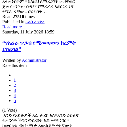
አላመኑበትም። ስለዚህ ለማረጋገጥ መዘዋወር
ጀመሩ።ንጉሡ በጣም የሚፈሩና አይበገሬ ነኝ
የሚሉ ናቸው። በሄዱበት…
Read
27510
times
Published in
ርዕሰ አንቀፅ
Read more...
Saturday, 11 July 2026 18:59
“የአሬራ ጥጋብ የሚመጣውን ክረምት
ያስረሳል”
Written by
Administrator
Rate this item
1
2
3
4
5
(1 Vote)
አንድ የአይሁዶች አፈ-ታሪክ አለ፡፡አንድ ኃይለኛ
የመርሳት ችግር የነበረበት አይሁዳዊ ነበር፡፡
ከመርሳቱ ብዛት ማታ አውልቆት የተኛውን