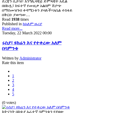
ደረጃን ሲይዝ፣ እንግሊዛዊቷ ድምጻዊት አዴል
በበኩሏ፤ ከፍተኛ የሙዚቃ አልበም ሽያጭ
በማስመዝገብ ቀዳሚነቱን ይዛለች፡፡አቤል ተስፋዬ
በቅርቡ ያወጣው…
Read
1938
times
Published in
ከአለም ዙሪያ
Read more...
Tuesday, 22 March 2022 00:00
ሩስያ፣ ዩክሬን እና የተቀረው አለም
በሳምንቱ
Written by
Administrator
Rate this item
1
2
3
4
5
(0 votes)
ከትናንት በስቲያ አራተኛ ሳምንቱን የያዘው