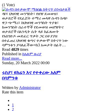
(1 Vote)
ዳቦ፣ ህዝባዊ መንግስት፣ የዘገየ ደመወዝ፣
ወታደሮች የደፈሯት ተማሪ መላዋ ሱዳን ከዳቦ
ዋጋ ጭማሪ፣ ከህዝባዊ መንግስት ጥያቄ፣
ከመንግስት ሰራተኞች የደመወዝ መዘግየትና
ወታደሮች በአንዲት ሴት ላይ ከፈጸሙት
የአስገድዶ መድፈር ጥቃት ጋር በተያያዘ
በተፈጠረ ህዝባዊ ቁጣና ተቃውሞ ስትናጥ ነው
ሳምንቱን ያሳለፈችው፡፡ከ3 አመታት በፊት…
Read
4829
times
Published in
ከአለም ዙሪያ
Read more...
Sunday, 20 March 2022 00:00
ሩስያ፣ ዩክሬን እና የተቀረው አለም
በሳምንቱ
Written by
Administrator
Rate this item
1
2