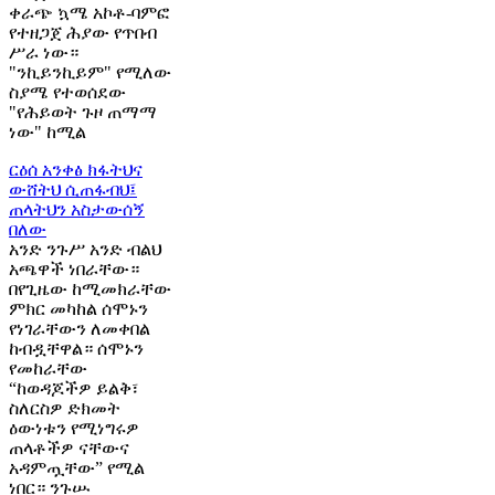
ቀራጭ ኳሜ አኮቶ-ባምፎ
የተዘጋጀ ሕያው የጥበብ
ሥራ ነው።
"ንኪይንኪይም" የሚለው
ስያሜ የተወሰደው
"የሕይወት ጉዞ ጠማማ
ነው" ከሚል
ርዕሰ አንቀፅ
ክፋትህና
ውሸትህ ሲጠፋብህ፤
ጠላትህን አስታውሰኝ
በለው
አንድ ንጉሥ አንድ ብልህ
አጫዋች ነበራቸው።
በየጊዜው ከሚመክራቸው
ምክር መካከል ሰሞኑን
የነገራቸውን ለመቀበል
ከብዷቸዋል። ሰሞኑን
የመከራቸው
“ከወዳጆችዎ ይልቅ፣
ስለርስዎ ድክመት
ዕውነቱን የሚነግሩዎ
ጠላቶችዎ ናቸውና
አዳምጧቸው” የሚል
ነበር። ንጉሡ