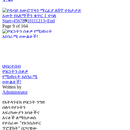
Start
«
4
5
6
7
8
9
10
11
12
13
»
End
Page 9 of 164
ህብረተሰብ
የባርነትን ሰቆቃ
የሚዘክሩት አስገራሚ
ሀውልቶች!
Written by
Administrator
የአትላንቲክ የባርነት ንግድ
ሰለባ የሆኑትን
አፍሪካውያን አባቶችና
እናቶች ለማስታወስ
የተሰራው "የአንሴስተር
ፕሮጀክት" በጋናዊው