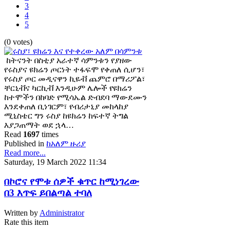
3
4
5
(0 votes)
ከትናንት በስቲያ አራተኛ ሳምንቱን የያዘው
የሩስያና ዩክሬን ጦርነት ተፋፍሞ የቀጠለ ሲሆን፣
የሩስያ ጦር መዲናዋን ኪዬቭ ጨምሮ በማሪፖል፣
ቸርኒቭና ካርኪቭ እንዲሁም ሌሎች የዩክሬን
ከተሞችን በከባድ የሚሳኤል ድብደባ ማውደሙን
እንደቀጠለ ቢነገርም፣ የብሪታኒያ መከላከያ
ሚኒስቴር ግን ሩስያ ከዩክሬን ከፍተኛ ትግል
እያጋጠማት ወደ ኋላ…
Read
1697
times
Published in
ከአለም ዙሪያ
Read more...
Saturday, 19 March 2022 11:34
በኮሮና የሞቱ ሰዎች ቁጥር ከሚነገረው
በ3 እጥፍ ይበልጣል ተባለ
Written by
Administrator
Rate this item