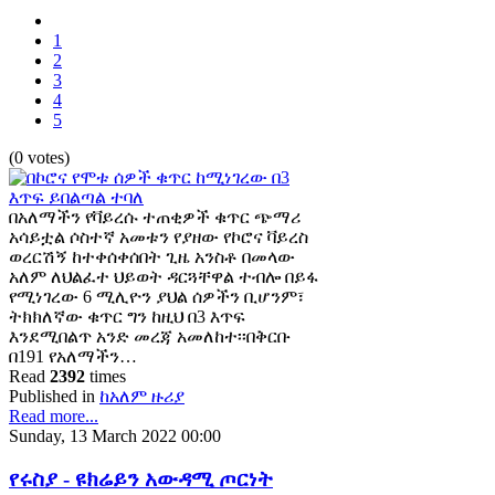
1
2
3
4
5
(0 votes)
በአለማችን የቫይረሱ ተጠቂዎች ቁጥር ጭማሪ
አሳይቷል ሶስተኛ አመቱን የያዘው የኮሮና ቫይረስ
ወረርሽኝ ከተቀሰቀሰበት ጊዜ አንስቶ በመላው
አለም ለህልፈተ ህይወት ዳርጓቸዋል ተብሎ በይፋ
የሚነገረው 6 ሚሊዮን ያህል ሰዎችን ቢሆንም፣
ትክክለኛው ቁጥር ግን ከዚህ በ3 እጥፍ
እንደሚበልጥ አንድ መረጃ አመለከተ፡፡በቅርቡ
በ191 የአለማችን…
Read
2392
times
Published in
ከአለም ዙሪያ
Read more...
Sunday, 13 March 2022 00:00
የሩስያ - ዩክሬይን አውዳሚ ጦርነት