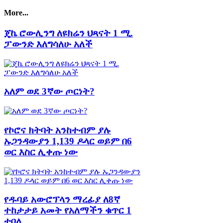
More...
ጄኬ ሮውሊንግ ለዩክሬን ህጻናት 1 ሚ.
ፓውንድ እለግሳለሁ አለች
አለም ወደ 3ኛው ጦርነት?
የኮሮና ክትባት አንከተብም ያሉ
ኡጋንዳውያን 1,139 ዶላር ወይም በ6
ወር እስር ሊቀጡ ነው
የዱባይ አውሮፕላን ማረፊያ ለ8ኛ
ተከታታይ አመት የአለማችን ቁጥር 1
ተባለ