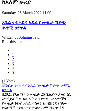
ከአለም ዙሪያ
Saturday, 26 March 2022 11:00
አቤል ተስፋዬና አዴል በሙዚቃ ሽያጭ
ቀዳሚ ሆነዋል
Written by
Administrator
Rate this item
1
2
3
4
5
(1 Vote)
በ2021 የአለማችን ሙዚቃ 26 ቢሊዮን ዶላር ገቢ
አግኝቷል ትውልደ ኢትዮጵያዊው የአለማችን
የሙዚቃ ኮከብ አቤል ተስፋዬ (ዘ ዊክንድ) በአመቱ
የአለማችን የድረገጽ የነጠላ ዜማ ሽያጭ 1ኛ