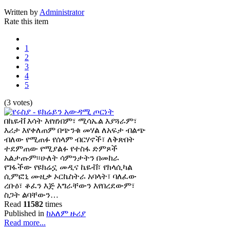
Written by
Administrator
Rate this item
1
2
3
4
5
(3 votes)
በኬዬቭ እሳት እየዘነበም፣ ሚሳኤል እያጓራም፣
እሪታ እየቀለጠም በጭንቁ መሃል ለአፍታ ብልጭ
ብለው የሚጠፉ የሰላም ብርሃኖች፣ ለቅጽበት
ተደምጠው የሚያልፉ የተስፋ ድምጾች
አልታጡም፡፡ሁለት ሳምንታትን በመከራ
የገፋችው የዩክሬኗ መዲና ኬዬቭ፣ የክላሲካል
ሲምፎኒ ሙዚቃ ኦርኬስትራ አባላት፣ ባለፈው
ረቡዕ፣ ቆፈን እጅ እግራቸውን እየበረደውም፣
ስጋት ልባቸውን…
Read
11582
times
Published in
ከአለም ዙሪያ
Read more...