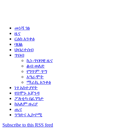
መነሻ ገፅ
ዜና
ርዕስ አንቀፅ
ባህል
ህብረተሰብ
ጥበብ
ኪነ-ጥበባዊ ዜና
ልብ ወለድ
የግጥም ጥግ
አግራሞት
ማራኪ አንቀፅ
ነፃ አስተያየት
የሰሞኑ አጀንዳ
ፖለቲካ በፈገግታ
ከአለም ዙሪያ
ጤና
ንግድና ኢኮኖሚ
Subscribe to this RSS feed