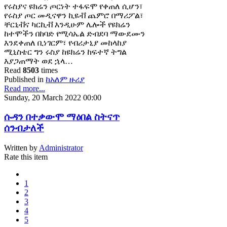
የሩስያና ዩክሬን ጦርነት ተፋፍሞ የቀጠለ ሲሆን፣
የሩስያ ጦር መዲናዋን ኪዬቭ ጨምሮ በማሪፖል፣
ቸርኒቭና ካርኪቭ እንዲሁም ሌሎች የዩክሬን
ከተሞችን በከባድ የሚሳኤል ድብደባ ማውደሙን
እንደቀጠለ ቢነገርም፣ የብሪታኒያ መከላከያ
ሚኒስቴር ግን ሩስያ ከዩክሬን ከፍተኛ ትግል
እያጋጠማት ወደ ኋላ…
Read
8503
times
Published in
ከአለም ዙሪያ
Read more...
Sunday, 20 March 2022 00:00
ሱዳን በተቃውሞ ማዕበል ስትናጥ
ሰንብታለች
Written by
Administrator
Rate this item
1
2
3
4
5