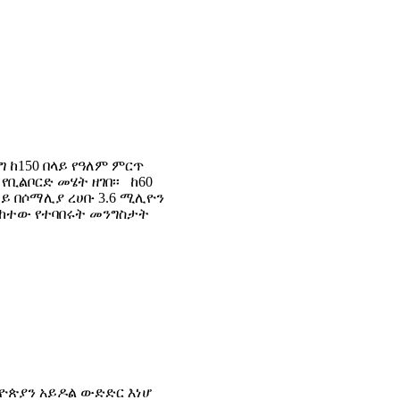
 ከ150 በላይ የዓለም ምርጥ
ቢልቦርድ መሄት ዘገበ፡፡ ከ60
ለይ በሶማሊያ ረሀቡ 3.6 ሚሊዮን
ለከተው የተባበሩት መንግስታት
ኢትዮጵያን አይዶል ውድድር እነሆ