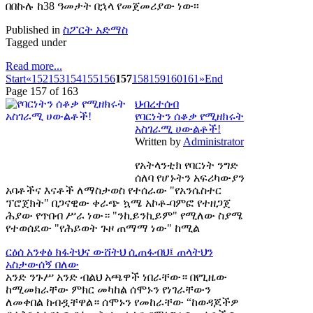
በበኩሉ ከ38 ዓመታት በኋላ የመጀመሪያው ነው፡፡
Published in
ስፖርት አድማስ
Tagged under
Read more...
Start
«
152
153
154
155
156
157
158
159
160
161
»
End
Page 157 of 163
ህብረተሰብ
የባርነትን ሰቆቃ የሚዘክሩት
አስገራሚ ሀውልቶች!
Written by
Administrator
የአትላንቲክ የባርነት ንግድ
ሰለባ የሆኑትን አፍሪካውያን
አባቶችና እናቶች ለማስታወስ የተሰራው "የአንሴስተር
ፕሮጀክት" በጋናዊው ቀራጭ ኳሜ አኮቶ-ባምፎ የተዘጋጀ
ሕያው የጥበብ ሥራ ነው። "ንኪይንኪይም" የሚለው ስያሜ
የተወሰደው "የሕይወት ጉዞ ጠማማ ነው" ከሚል
ርዕሰ አንቀፅ
ክፋትህና ውሸትህ ሲጠፋብህ፤ ጠላትህን
አስታውሰኝ በለው
አንድ ንጉሥ አንድ ብልህ አጫዋች ነበራቸው። በየጊዜው
ከሚመክራቸው ምክር መካከል ሰሞኑን የነገራቸውን
ለመቀበል ከብዷቸዋል። ሰሞኑን የመከራቸው “ከወዳጆችዎ