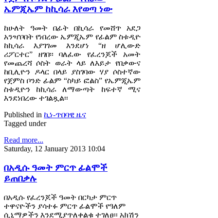
ኤምጂኤም ከኪሳራ እየወጣ ነው
ከሁለት ዓመት በፊት በኪሳራ የመሸጥ አደጋ
አንዣቦበት የነበረው ኤምጂኤም የፊልም ስቱዲዮ
ከኪሳራ እያገገመ እንደሆነ “ዘ ሆሊውድ
ሪፖርተር” ዘገበ፡፡ ባለፈው የፈረንጆች አመት
የመጨረሻ ሶስት ወራት ላይ ለእይታ የበቃውና
ከቢሊዮን ዶላር በላይ ያስገባው ሃያ ሶስተኛው
የጀምስ ቦንድ ፊልም “ስካይ ፎልስ” የኤምጂኤም
ስቱዲዮን ከኪሳራ ለማውጣት ከፍተኛ ሚና
እንደነበረው ተገልጿል፡፡
Published in
ኪነ-ጥበባዊ ዜና
Tagged under
Read more...
Saturday, 12 January 2013 10:04
በአዲሱ ዓመት ምርጥ ፊልሞች
ይጠበቃሉ
በአዲሱ የፈረንጆች ዓመት በርካታ ምርጥ
ተዋናዮችን ያሳተፉ ምርጥ ፊልሞች የዓለም
ሲኒማዎችን እንደሚያጥለቀልቁ ተገለፀ፡፡ አክሽን