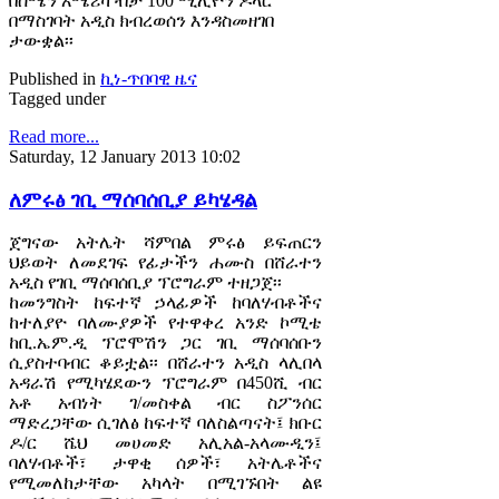
በሰሜን አሜሪካ ብቻ 100 ሚሊዮን ዶላር
በማስገባት አዲስ ክብረወሰን እንዳስመዘገበ
ታውቋል፡፡
Published in
ኪነ-ጥበባዊ ዜና
Tagged under
Read more...
Saturday, 12 January 2013 10:02
ለምሩፅ ገቢ ማሰባሰቢያ ይካሄዳል
ጀግናው አትሌት ሻምበል ምሩፅ ይፍጠርን
ህይወት ለመደገፍ የፊታችን ሐሙስ በሸራተን
አዲስ የገቢ ማሰባሰቢያ ፕሮግራም ተዘጋጀ፡፡
ከመንግስት ከፍተኛ ኃላፊዎች ከባለሃብቶችና
ከተለያዮ ባለሙያዎች የተዋቀረ አንድ ኮሚቴ
ከቢ.ኤም.ዲ ፕሮሞሽን ጋር ገቢ ማሰባሰቡን
ሲያስተባብር ቆይቷል፡፡ በሸራተን አዲስ ላሊበላ
አዳራሽ የሚካሄደውን ፕሮግራም በ450ሺ ብር
አቶ አብነት ገ/መስቀል ብር ስፖንሰር
ማድረጋቸው ሲገለፅ ከፍተኛ ባለስልጣናት፤ ክቡር
ዶ/ር ሼህ መሀመድ አሊአል-አላሙዲን፤
ባለሃብቶች፣ ታዋቂ ሰዎች፣ አትሌቶችና
የሚመለከታቸው አካላት በሚገኙበት ልዩ