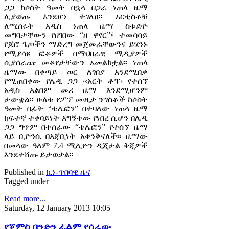
ጋጋ ከሶስት ዓመት በኋላ በጋራ ነጠላ ዜማ
ሊያወጡ እንደሆነ ተገለፀ፡፡ አርቲስቶቹ
ለሚሰሩት አዲስ ነጠላ ዜማ ስቱድዮ
መግባታቸውን የዘገበው “ዘ ዋየር”፤ ተመሳሳይ
የጆሮ ጌጦችን ማድረግ መጀመራቸውንና ይሄንኑ
የሚያሳዩ ፎቶዎች በማህበራዊ ሚዲያዎች
ሲያሰራጩ መቆየታቸውን አመልክቷል፡፡ ነጠላ
ዜማው በቀጣይ ወር ለገበያ እንደሚበቃ
የሚጠበቀው የሌዲ ጋጋ ‹‹አርት ቶፕ› የተሰኘ
አዲስ አልበም መሪ ዜማ እንደሚሆንም
ታውቋል፡፡ ሁለቱ የፖፕ ሙዚቃ ንግስቶች ከሶስት
ዓመት በፊት “ቴሌፎን” በተባለው ነጠላ ዜማ
ከፍተኛ ተቀባይነት አግኝተው የነበረ ሲሆን በሌዲ
ጋጋ ግጥም በተሰራው “ቴሌፎን” የተሰኘ ዜማ
ላይ ቢዮንሴ በአጃቢነት አቀንቅናለች፡፡ ዜማው
በመላው ዓለም 7.4 ሚሊዮን ዲጂታል ቅጂዎች
እንደተሸጡ ይታወቃል፡፡
Published in
ኪነ-ጥበባዊ ዜና
Tagged under
Read more...
Saturday, 12 January 2013 10:05
የጀምስ ቦንድን ፊልም የሰራው