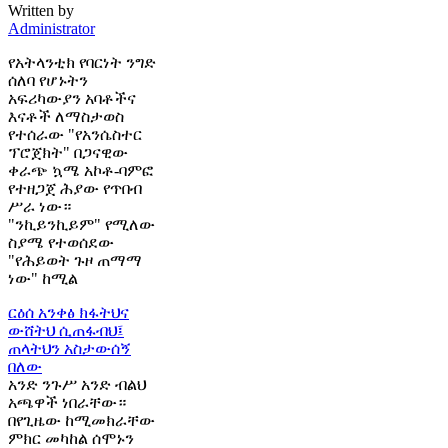
Written by
Administrator
የአትላንቲክ የባርነት ንግድ
ሰለባ የሆኑትን
አፍሪካውያን አባቶችና
እናቶች ለማስታወስ
የተሰራው "የአንሴስተር
ፕሮጀክት" በጋናዊው
ቀራጭ ኳሜ አኮቶ-ባምፎ
የተዘጋጀ ሕያው የጥበብ
ሥራ ነው።
"ንኪይንኪይም" የሚለው
ስያሜ የተወሰደው
"የሕይወት ጉዞ ጠማማ
ነው" ከሚል
ርዕሰ አንቀፅ
ክፋትህና
ውሸትህ ሲጠፋብህ፤
ጠላትህን አስታውሰኝ
በለው
አንድ ንጉሥ አንድ ብልህ
አጫዋች ነበራቸው።
በየጊዜው ከሚመክራቸው
ምክር መካከል ሰሞኑን