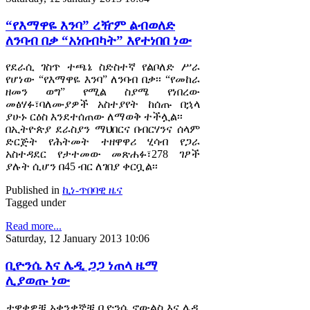
“የእማዋዬ እንባ” ረዥም ልብወለድ
ለንባብ በቃ “አነበብካት” እየተነበበ ነው
የደራሲ ገስጥ ተጫኔ ስድስተኛ የልቦለድ ሥራ
የሆነው “የእማዋዬ እንባ” ለንባብ በቃ፡፡ “የመከራ
ዘመን ወግ” የሚል ስያሜ የነበረው
መፅሃፉ፣ባለሙያዎች አስተያየት ከሰጡ በኋላ
ያሁኑ ርዕስ እንደተሰጠው ለማወቅ ተችሏል፡፡
በኢትዮጵያ ደራስያን ማህበርና በብርሃንና ሰላም
ድርጅት የሕትመት ተዘዋዋሪ ሂሳብ የጋራ
አስተዳደር የታተመው መጽሐፉ፣278 ገፆች
ያሉት ሲሆን በ45 ብር ለገበያ ቀርቧል፡፡
Published in
ኪነ-ጥበባዊ ዜና
Tagged under
Read more...
Saturday, 12 January 2013 10:06
ቢዮንሴ እና ሌዲ ጋጋ ነጠላ ዜማ
ሊያወጡ ነው
ታዋቂዎቹ አቀንቃኞቹ ቢዮንሴ ኖውልስ እና ሌዲ