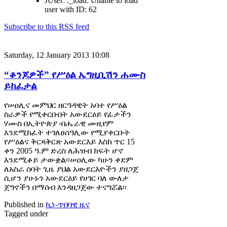
JUser: :_load: Unable to load
user with ID: 62
Subscribe to this RSS feed
Saturday, 12 January 2013 10:08
“ቆንጆዎች” የሥዕል ኤግዚቢሽን ሐሙስ
ይከፈታል
የሠዐሊና መምህር ዘርዓዳዊት አባተ የሥዕል
ስራዎች የሚቀርቡበት አውደርዕይ የፊታችን
ሃሙስ በኢትዮጵያ ብሔራዊ ሙዚየም
እንደሚከፈት ተገለፀሰዓሊው የሚያቀርቡት
የሥዕልና ቅርጻቅርጽ አውደርእይ እስከ ጥር 15
ቀን 2005 ዓ.ም ድረስ ለሕዝብ ክፍት ሆኖ
እንደሚቆይ ታውቋል፡፡ሠዐሊው ካሁን ቀደም
ለአስራ ሰባት ጊዜ ያህል አውደርእዮችን ያዘጋጀ
ሲሆን ያሁኑን አውደርዕይ የሀገር ባለ ውለታ
ጀግኖችን በማሰብ እንዳዘጋጀው ተናግሯል፡፡
Published in
ኪነ-ጥበባዊ ዜና
Tagged under