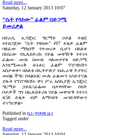
Read more...
Saturday, 12 January 2013 10:07
“ሴት የላከው” ፊልም በድጋሚ
ይመረቃል
በደራሲ ኢንጂነር ግርማይ ኃይል ተፅፎ
የተዘጋጀው “ሴት የላከው” የ97 ደቂቃ ፊልም
ባለፈው ማክሰኞ የተመረቀ ሲሆን በእለቱ
በነበረው የኤሌክትሪክ ሃይል መዋዥቅ የተነሳ
ፊልሙ ሙሉ በሙሉ ባለመታየቱ በድጋሚ
እንደሚመረቅ ቶኔቶር ፊልም ፕሮዳክሽን
አስታወቀ፡፡ በእለቱ በኢትዮጵያ ብሔራዊ ትያትር
መሰል ችግር ስላልነበር ሙሉ ፊልሙን አሳይተናል
ያሉት የፕሮዳክሽኑ ዋና ሥራ አስኪያጅ ኢንጂነር
ግርማይ ኃይሌ፣ፊልሙ በታየባቸው ሶስት
ቦታዎች ግን በኤሌክትሪክ ሃይል መዋዠቅ የተነሳ
ለ58 ደቂቃ ብቻ ለማሳየት መገደዳቸውን
ተናግረዋል፡፡
Published in
ኪነ-ጥበባዊ ዜና
Tagged under
Read more...
Saturday, 12 January 2013 10:04