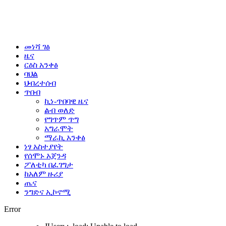
መነሻ ገፅ
ዜና
ርዕስ አንቀፅ
ባህል
ህብረተሰብ
ጥበብ
ኪነ-ጥበባዊ ዜና
ልብ ወለድ
የግጥም ጥግ
አግራሞት
ማራኪ አንቀፅ
ነፃ አስተያየት
የሰሞኑ አጀንዳ
ፖለቲካ በፈገግታ
ከአለም ዙሪያ
ጤና
ንግድና ኢኮኖሚ
Error