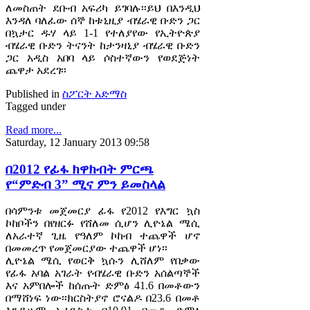
ለመስጠት ደቡብ አፍሪካ ይገባሉ፡፡ይህ በእንዲህ
እንዳለ ባለፈው ሰኞ ከቱኒዚያ ብሄራዊ ቡድን ጋር
በኳታር ዱሃ ላይ 1-1 የተለያየው የኢትዮጵያ
ብሄራዊ ቡድን ትናንት ከታንዛኒያ ብሄራዊ ቡድን
ጋር አዲስ አበባ ላይ ሶስተኛውን የወደጅነት
ጨዋታ አደረገ፡፡
Published in
ስፖርት አድማስ
Tagged under
Read more...
Saturday, 12 January 2013 09:58
በ2012 የፊፋ ክዋክብት ምርጫ
የ“ምድብ 3” ሚና ምን ይመስላል
በሳምንቱ መጀመርያ ፊፋ የ2012 የእግር ኳስ
ኮከቦችን በየዘርፉ የሸለመ ሲሆን ሊዮኔል ሜሲ
ለአራተኛ ጊዜ የዓለም ኮከብ ተጨዋች ሆኖ
በመመረጥ የመጀመርያው ተጨዋች ሆነ፡፡
ሊዮኔል ሜሲ የወርቅ ኳሱን ሊሸለም የበቃው
የፊፋ አባል አገራት የብሄራዊ ቡድን አሰልጣኞች
እና አምበሎች ከሰጡት ድምፅ 41.6 በመቶውን
በማሸነፍ ነው፡፡ክርስትያኖ ሮናልዶ በ23.6 በመቶ