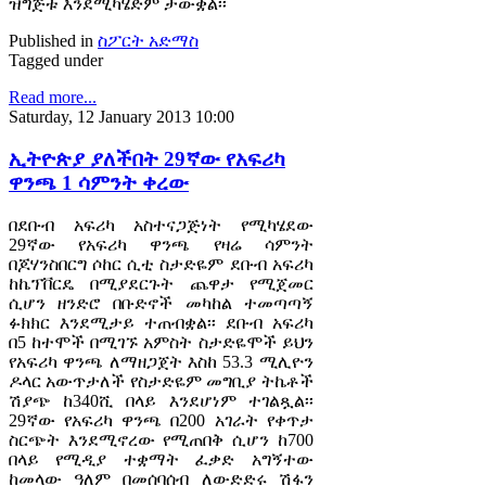
ዝግጅቱ እንደሚካሄድም ታውቋል፡፡
Published in
ስፖርት አድማስ
Tagged under
Read more...
Saturday, 12 January 2013 10:00
ኢትዮጵያ ያለችበት 29ኛው የአፍሪካ
ዋንጫ 1 ሳምንት ቀረው
በደቡብ አፍሪካ አስተናጋጅነት የሚካሄደው
29ኛው የአፍሪካ ዋንጫ የዛሬ ሳምንት
በጆሃንስበርግ ሶከር ሲቲ ስታድዬም ደቡብ አፍሪካ
ከኬፕቨርዴ በሚያደርጉት ጨዋታ የሚጀመር
ሲሆን ዘንድሮ በቡድኖች መካከል ተመጣጣኝ
ፉክክር እንደሚታይ ተጠብቋል፡፡ ደቡብ አፍሪካ
በ5 ከተሞች በሚገኙ አምስት ስታድዬሞች ይህን
የአፍሪካ ዋንጫ ለማዘጋጀት እስከ 53.3 ሚሊዮን
ዶላር አውጥታለች የስታድዬም መግቢያ ትኬቶች
ሽያጭ ከ340ሺ በላይ እንደሆነም ተገልጿል፡፡
29ኛው የአፍሪካ ዋንጫ በ200 አገራት የቀጥታ
ስርጭት እንደሚኖረው የሚጠበቅ ሲሆን ከ700
በላይ የሚዲያ ተቋማት ፈቃድ አግኝተው
ከመላው ዓለም በመሰባሰብ ለውድድሩ ሽፋን