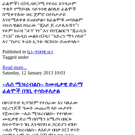
ፊልሞች፤ በ3ዲ በድጋሚ የተሰሩ እንዲሁም
ጥቂት የማይባሉ ሳይንሳዊ ልቦለድ ፊልሞች
ከሚቀጥለው ወር ጀምሮ በተከታታይ
እንደሚለቀቁ ይጠበቃል፡፡ ከፊልሞቹ መካከልም
ብሩስ ዊልስ የሰራው “ጂአይ ጆ ሪታሊዬሽን”፣
የቶም ክሩዝ “ቶፕ ገን” እና የስፒልበርግ “ጁራሲክ
ፓርክ” በአዲስ መልክ በ3ዲ፤ “አይረን ማን ሶስት”
እና “ስታር ትሬክ ኢንቱ ዳርክነስ› ይጠቀሳሉ፡፡
Published in
ኪነ-ጥበባዊ ዜና
Tagged under
Read more...
Saturday, 12 January 2013 10:03
‹‹ሌስ ሚዝረብልስ›› ከሙዚቃዊ ድራማ
ፊልሞች በገቢ ተሳክቶለታል
በዩናይትድ ኪንግደም የተሰራው እና ባለፈው
የፈረንጆች ዓመት መጨረሻ ላይ መታየት
የጀመረው ‹‹ሌስ ሚዝረብልስ›› የተባለው
ሙዚቃዊ ድራማ በሰሜን አሜሪካ በዘርፉ
ከፍተኛውን ገቢ እንዳስገባ ዘ ጋርድያን ዘገበ፡፡
‹‹ሌስ ሚዝረብልስ›› ለእይታ በበቃ በ13 ቀናት