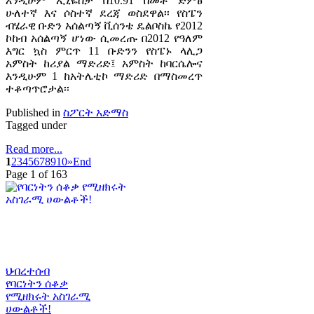
እንዲሁም ኢኒዬስታ በ10.91 በመቶ ድምፅ
ሁለተኛ እና ሶስተኛ ደረጃ ወስደዋል፡፡ የስፔን
ብሄራዊ ቡድን አሰልጣኝ ቪሰንቴ ዴልቦስኬ የ2012
ኮከብ አሰልጣኝ ሆነው ሲመረጡ በ2012 የዓለም
እግር ኳስ ምርጥ 11 ቡድንን የስፔኑ ላሊጋ
አምስት ከሪያል ማድሪድ፤ አምስት ከባርሴሎና
እንዲሁም 1 ከአትሌቲኮ ማድሪድ በማስመረጥ
ተቆጣጥሮታል፡፡
Published in
ስፖርት አድማስ
Tagged under
Read more...
1
2
3
4
5
6
7
8
9
10
»
End
Page 1 of 163
ህብረተሰብ
የባርነትን ሰቆቃ
የሚዘክሩት አስገራሚ
ሀውልቶች!