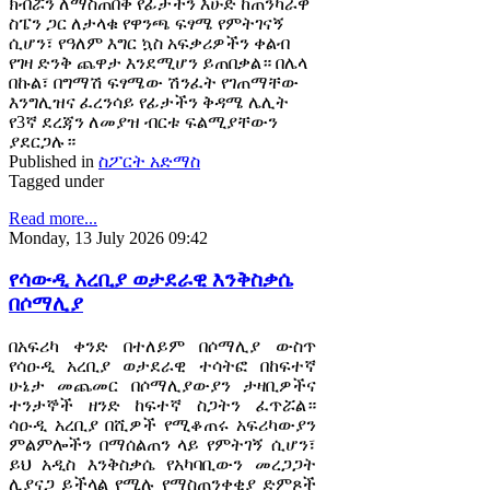
ክብሯን ለማስጠበቅ የፊታችን እሁድ ከጠንካራዋ
ስፔን ጋር ለታላቁ የዋንጫ ፍፃሜ የምትገናኝ
ሲሆን፣ የዓለም እግር ኳስ አፍቃሪዎችን ቀልብ
የገዛ ድንቅ ጨዋታ እንደሚሆን ይጠበቃል። በሌላ
በኩል፣ በግማሽ ፍፃሜው ሽንፈት የገጠማቸው
እንግሊዝና ፈረንሳይ የፊታችን ቅዳሜ ሌሊት
የ3ኛ ደረጃን ለመያዝ ብርቱ ፍልሚያቸውን
ያደርጋሉ።
Published in
ስፖርት አድማስ
Tagged under
Read more...
Monday, 13 July 2026 09:42
የሳውዲ አረቢያ ወታደራዊ እንቅስቃሴ
በሶማሊያ
በአፍሪካ ቀንድ በተለይም በሶማሊያ ውስጥ
የሳዑዲ አረቢያ ወታደራዊ ተሳትፎ በከፍተኛ
ሁኔታ መጨመር በሶማሊያውያን ታዛቢዎችና
ተንታኞች ዘንድ ከፍተኛ ስጋትን ፈጥሯል።
ሳዑዲ አረቢያ በሺዎች የሚቆጠሩ አፍሪካውያን
ምልምሎችን በማሰልጠን ላይ የምትገኝ ሲሆን፣
ይህ አዲስ እንቅስቃሴ የአካባቢውን መረጋጋት
ሊያናጋ ይችላል የሚሉ የማስጠንቀቂያ ድምጾች