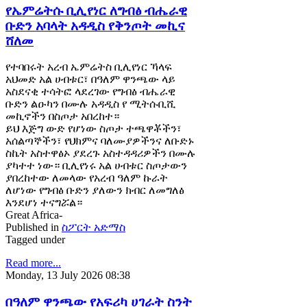
የኤምሬትሱ ቢሊየነር ለግብፅ ብሔራዊ
ቡድን አባላት አዳዲስ የቅንጦት መኪና
ሸለመ
የተባበሩት አረብ ኤምሬትስ ቢሊየነር ኻላፍ
አህመድ አል ሀብቱር፣ በዓለም ዋንጫው ላይ
አስደናቂ ተሳትፎ ላደረገው የግብፅ ብሔራዊ
ቡድን ልዑካን በሙሉ አዳዲስ የ ሚትሱቢሺ
መኪኖችን በስጦታ አበረከተ።
ይህ እጅግ ውድ የሆነው ስጦታ ተጫዋቾችን፣
አሰልጣኞችን፣ የህክምና ባለሙያዎችንና ለቡድኑ
ስኬት አስተዋፅኦ ያደረጉ አስተዳዳሪዎችን በሙሉ
ያካተተ ነው። ቢሊየነሩ አል ሀብቱር ስጦታውን
ያበረከተው ለመላው የአረብ ዓለም ኩራት
ለሆነው የግብፅ ቡድን ያለውን ክብር ለመግለፅ
እንደሆነ ተናግሯል።
Great Africa-
Published in
ስፖርት አድማስ
Tagged under
Read more...
Monday, 13 July 2026 08:38
በዓለም ዋንጫው የአፍሪካ ሀገራት ስንት