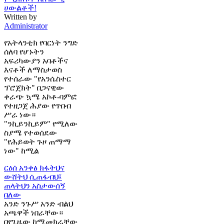
ሀውልቶች!
Written by
Administrator
የአትላንቲክ የባርነት ንግድ
ሰለባ የሆኑትን
አፍሪካውያን አባቶችና
እናቶች ለማስታወስ
የተሰራው "የአንሴስተር
ፕሮጀክት" በጋናዊው
ቀራጭ ኳሜ አኮቶ-ባምፎ
የተዘጋጀ ሕያው የጥበብ
ሥራ ነው።
"ንኪይንኪይም" የሚለው
ስያሜ የተወሰደው
"የሕይወት ጉዞ ጠማማ
ነው" ከሚል
ርዕሰ አንቀፅ
ክፋትህና
ውሸትህ ሲጠፋብህ፤
ጠላትህን አስታውሰኝ
በለው
አንድ ንጉሥ አንድ ብልህ
አጫዋች ነበራቸው።
በየጊዜው ከሚመክራቸው