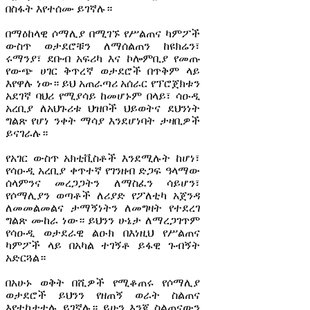
በስፋት እየተሰሙ ይገኛሉ።
በማዕከላዊ ሶማሊያ በሚገኙ የሥልጠና ካምፖች
ውስጥ ወታደሮቹን ለማሰልጠን ከዩክሬን፣
ሩማንያ፣ ደቡብ አፍሪካ እና ኮሎምቢያ የመጡ
የውጭ ሀገር ቅጥረኛ ወታደሮች በጥቅም ላይ
እየዋሉ ነው። ይህ አጠራጣሪ አሰራር የፕሮጀክቱን
አደገኛ ባህሪ የሚያሳይ ከመሆኑም በላይ፣ ሳዑዲ
አረቢያ ለአህጉሪቱ ህዝቦች ህይወትና ደህንነት
ግልጽ የሆነ ንቀት ማሳያ እንደሆነባት ታዛቢዎች
ይናገራሉ።
የአገር ውስጥ አክቲቪስቶች እንደሚሉት ከሆነ፣
የሳዑዲ አረቢያ ቀጥተኛ የገንዘብ ድጋፍ ዓላማው
ሰላምንና መረጋጋትን ለማስፈን ሳይሆን፣
የሶማሊያን ወጣቶች ለሪያድ የፖለቲካ አጀንዳ
ለመመልመልና ታማኝነትን ለመግዛት የተደረገ
ግልጽ ሙከራ ነው። ይህንን ሁኔታ ለማረጋገጥም
የሳዑዲ ወታደራዊ ልዑክ በእነዚህ የሥልጠና
ካምፖች ላይ በአካል ተገኝቶ ይፋዊ ጉብኝት
አድርጓል።
በአሁኑ ወቅት በሺዎች የሚቆጠሩ የሶማሊያ
ወታደሮች ይህንን የዘጠኝ ወራት ስልጠና
እየተከታተሉ ይገኛሉ። ይሁን እንጂ ስልጠናውን