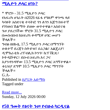
ሚሊዮን ዶላር ዘገኑ?
* ሞሮኮ - 31.5 ሚሊዮን ዶላር
የአፍሪካ ሀገራት በ2026 የፊፋ የዓለም ዋንጫ ላይ
ካሳዩት አስደናቂ ተሳትፎ ጎን ለጎን እጅግ ከፍተኛ
የገንዘብ ሽልማት ይዘው ወጥተዋል። አስደናቂ
ጉዞ ያደረገችው ሞሮኮ 31.5 ሚሊዮን ዶላር
በመሰብሰብ ከአፍሪካ ቀዳሚዋ ሀገር መሆን
ችላለች።
ግብፅ በበኩሏ 17.5 ሚሊዮን ዶላር በማግኘት
ሁለተኛ ደረጃን ስትይዝ፤ ሴኔጋል፣ አልጄሪያ፣
ዲሞክራቲክ ሪፐብሊክ ኮንጎ፣ ኬፕ ቨርዴ፣
ኮትዲቩዋር፣ ደቡብ አፍሪካ እና ጋና
እያንዳንዳቸው 13.5 ሚሊዮን ዶላር አግኝተዋል።
ቱኒዝያ ደግሞ 10.5 ሚሊዮን ዶላር ማግኘት
ችላለች።
G.A-
Published in
ስፖርት አድማስ
Tagged under
Read more...
Sunday, 12 July 2026 00:00
የ50 ዓመት የፅናት ጉዞ፡ የብፁዕ ካርዲናል