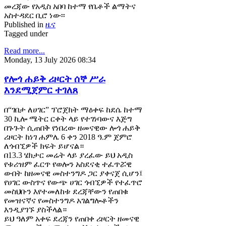
መረጃው የአዲስ አበባ ከተማ የቤቶች ልማትና
አስተዳደር ቢሮ ነው፡፡
Published in
ዜና
Tagged under
Read more...
Monday, 13 July 2026 08:34
የሎጎ ሐይቅ ሪዞርት ሰኞ ሥራ
እንደሚጀምር ተገለጸ
በ“ገበታ ለሀገር” ፕሮጀክት ማዕቀፍ ከደሴ ከተማ
30 ኪሎ ሜትር ርቀት ላይ የተገነባውና እጅግ
በጉጉት ሲጠበቅ የነበረው ዘመናዊው ሎጎ ሐይቅ
ሪዞርት ከነገ ሐምሌ 6 ቀን 2018 ዓ.ም ጀምሮ
ለጎብኚዎች ክፍት ይሆናል።
በ13.3 ሄክታር መሬት ላይ ያረፈው ይህ አዲስ
የቱሪዝም ፈርጥ የወሎን አስደናቂ ተፈጥሯዊ
ውበት ከዘመናዊ መስተንግዶ ጋር ያቀናጀ ሲሆን፤
የሀገር ውስጥና የውጭ ሀገር ጎብኚዎች የተፈጥሮ
መስህቡን እየተመለከቱ ደረጃቸውን የጠበቁ
የመዝናኛና የመስተንግዶ አገልግሎቶችን
እንዲያገኙ ያስችላል።
ይህ ዓለም አቀፍ ደረጃን የጠበቀ ሪዞርት ዘመናዊ