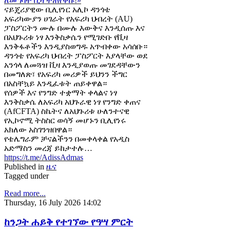
ናይጄሪያዊው ቢሊየነር አሊኮ ዳንጎቴ
አፍሪካውያን ሀገራት የአፍሪካ ህብረት (AU)
ፓስፖርትን ሙሉ በሙሉ እውቅና እንዲሰጡ እና
በአህጉሪቱ ነፃ እንቅስቃሴን የሚገድቡ የቪዛ
እንቅፋቶችን እንዲያስወግዱ አጥብቀው አሳሰቡ።
ዳንጎቴ የአፍሪካ ህብረት ፓስፖርት እያላቸው ወደ
አንጎላ ለመጓዝ ቪዛ እንዲያወጡ መገደዳቸውን
በመግለጽ፣ የአፍሪካ መሪዎች ይህንን ችግር
በአስቸኳይ እንዲፈቱት ጠይቀዋል።
የሰዎች እና የንግድ ተቋማት ቀላልና ነፃ
እንቅስቃሴ ለአፍሪካ አህጉራዊ ነፃ የንግድ ቀጠና
(AfCFTA) ስኬትና ለአህጉሪቱ ሁለንተናዊ
የኢኮኖሚ ትስስር ወሳኝ መሆኑን ቢሊየነሩ
አክለው አስገንዝበዋል።
የቴሌግራም ቻናልችንን በመቀላቀል የአዲስ
አድማስን መረጃ ይከታተሉ…
https://t.me/AdissAdmas
Published in
ዜና
Tagged under
Read more...
Thursday, 16 July 2026 14:02
ከንጋት ሐይቅ የተገኘው የዓሣ ምርት