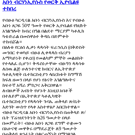
አቡነ ብርሃነኢየሱስ የወርቅ ኢዮቤልዩ
ተከበረ
የብፁዕ ካርዲናል አቡነ ብርሃነኢየሱስ እና የብፁዕ
አቡነ ጸጋዬ 50ኛ ዓመት የወርቅ ኢዮቤልዩ የክህነት
አገልግሎት ክብረ በዓል በልደተ ማርያም ካቶሊክ
ካቴድራል በመስዋዕተ ቅዳሴ በድምቀት
ተከብሯል።
በዕለቱ የርዕሰ ሊቃነ ጳጳሳት ፍራንሲስ (በቅድስት
መንበር ተወካይ ብፁዕ ሊቀጳጳስ ብሪያን
አማካይነት የቀረበ) የመልካም ምኞት መልዕክት
የተላለፈ ሲሆን፥ ቅዱስነታቸው ብፁዓን ጳጳሳቱ
ለሰዉ ልጅ ሁለንተናዊ ክብርና ለኢትዮጵያ
ካቶሊካዊት ቤተክርስቲያን ላበረከቱት ከግማሽ
ክፍለ ዘመን በላይ የሆነ የፅናት አገልግሎትና
ከፍተኛ አሻራ ምስጋና አቅርበዋል።
ለብዙዎች አብነት የሆኑት እነዚህ አባቶች
በተለይም በኢትዮጵያ ካቶሊካዊት
ቤተክርስቲያን የጳጳሳት ጉባኤ ጠቅላይ ጽ/ቤት
እድገት ውስጥ የላቀ አስተዋፅዖ አበርክተዋል።
ብፁዕ ካርዲናል አቡነ ብርሃነኢየሱስ በጠቅላይ ጽ/
ቤት ፕሬዝደንትነት ከ26 ዓመታት በላይ
በመምራት፣ ብፁዕ አቡነ ጸጋዬ ደግሞ ተቋሙን
በአሁናዊ መዋቅሩ በማደራጀት ለ9 ዓመታት
በጠቅላይ ጸኃፊነት በቁርጠኝነት በማገልገል