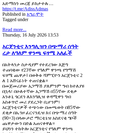
አድማስን መረጃ ይከታተሉ…
https://t.me/AdissAdmas
Published in
አግራሞት
Tagged under
Read more...
Thursday, 16 July 2026 13:53
አርጀንቲና እንግሊዝን በጭማሪ ሰዓት
ረታ ለዓለም ዋንጫ ፍፃሜ አለፈች
በአትላንታ ስታዲየም የተደረገው እጅግ
ተጠባቂው የ23ኛው የዓለም ዋንጫ የግማሽ
ፍፃሜ ጨዋታ፤ በወቅቱ ሻምፒዮን አርጀንቲና 2
ለ 1 አሸናፊነት ተጠናቋል።
በመጀመሪያው አጋማሽ ያለምንም ግብ ከተለያዩ
በኋላ፣ በሁለተኛው አጋማሽ በ55ኛው ደቂቃ
አንቶኒ ጎርደን ለእንግሊዝ ቀዳሚዋን ግብ
አስቆጥሮ መሪ ያደረጋት ቢሆንም፣
አርጀንቲናዎች ተጭነው በመጫወት በ85ኛው
ደቂቃ በኤንዞ ፈርናንዴዝ እና በጭማሪ ሰዓት
(90+3) በላውታሮ ማርቲኔዝ አስደናቂ ግቦች
ጨዋታውን በድል አጠናቀዋል።
ይህንን ተከትሎ አርጀንቲና የዓለም ዋንጫ