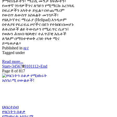
ምግብ ቤቶችን፣ ማራኪ መኝታ ክፍሎችን፣
የመዋኛ ገንዳዎችንና ለዓይን የሚማርኩ አረንጓዴ
ስፍራዎችን አካትቶ ይዟል። በተጨማሪም
የውስጥ ለውስጥ አስፋልት መንገዶች፣
የሄሊኮፕተር ማረፊያ (Helipad) እንዲሁም
በተለያዩ የፍራፍሬ ዞኖችና በደን የተከበበ በመሆኑ
ለቱሪስቶች ልዩ ትውስታን የሚፈጥር ሲሆን፤
የወሎን ሕዝብ ባህላዊና ተፈጥሯዊ እሴቶች
ለዓለም በማስተዋወቅ ረገድ የላቀ ሚና
ይጫወታል።
Published in
ዜና
Tagged under
Read more...
Start
«
3
4
5
6
7
8
9
10
11
12
»
End
Page 8 of 817
ህብረተሰብ
የባርነትን ሰቆቃ
የሚዘክሩት አስገራሚ