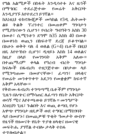
የግል አልሚዎች በስፋት እንዲሳተፉ እና ዜጎች
በማኅበር ተደራጅተው የመሬት አቅርቦት
እንዲያገኙ እየተደረገ ይገኛል።
ከእነዚህ ቴክኖሎጂዎች መካከል የ3ዲ ሕትመት
ልዩ ትልቅ ፕሪንተር በመጠቀም ግንባታን
የሚያከናውን ሲሆን፥ የብረት ግብዓትን እስከ 30
በመቶ፣ ሲሚንቶን ደግሞ ከ35 እስከ 40 በመቶ
በመቀነስ ወጪን በከፍተኛ ደረጃ ይቆጥባል።
በአሁኑ ወቅት ባለ 4 ወለል (G+4) ቤቶች በዚህ
ዘዴ እየተገነቡ ሲሆን፣ ዲዛይኑ እስከ 14 ወለልና
ከዚያ በላይ የመገንባት አቅም አለው።
በተጨማሪም ቀላል የዓረብ ብረት ግንባታ
ክፍሎች በፋብሪካ ተዘጋጅተው በቦታው ላይ
የሚገጣጠሙ በመሆናቸው፣ ፈጣን፣ ዘላቂና
የመሬት መንቀጥቀጥ አደጋን የመቋቋም ከፍተኛ
አቅም አላቸው።
የቅድመ-ፋብሪካ ተገጣጣሚ ቤቶችም የግንባታ
ጊዜን በአጭር በማሳጠር ለፈጣን የቤት አቅርቦት
ወሳኝ ሚና እየተጫወቱ ይገኛሉ። መንግሥት
እነዚህን ጊዜ፣ ጉልበት እና ወጪ ቆጣቢ የሆኑ
አዋጭ የግንባታ ዘዴዎች ወደ ተግባር በማስገባት
ላይ በመሆኑ፣ በመጪዎቹ ጥቂት ዓመታት ውስጥ
የዜጎች የዘመናት የቤት ጥያቄ ዘላቂና ዘመናዊ
መፍትሔ ያገኛል ተብሎ ታላቅ ተስፋ
ተጥሎበታል።