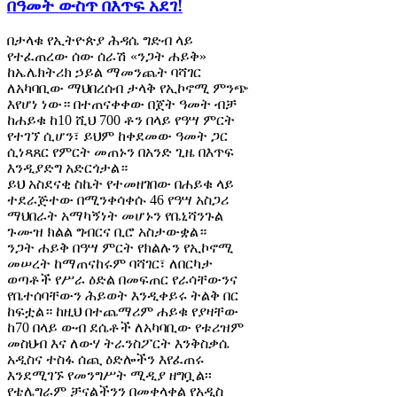
በዓመት ውስጥ በእጥፍ አደገ!
በታላቁ የኢትዮጵያ ሕዳሴ ግድብ ላይ
የተፈጠረው ሰው ሰራሽ «ንጋት ሐይቅ»
ከኤሌክትሪክ ኃይል ማመንጨት ባሻገር
ለአካባቢው ማህበረሰብ ታላቅ የኢኮኖሚ ምንጭ
እየሆነ ነው። በተጠናቀቀው በጀት ዓመት ብቻ
ከሐይቁ ከ10 ሺህ 700 ቶን በላይ የዓሣ ምርት
የተገኘ ሲሆን፣ ይህም ከቀደመው ዓመት ጋር
ሲነጻጸር የምርት መጠኑን በአንድ ጊዜ በእጥፍ
እንዲያድግ አድርጎታል።
ይህ አስደናቂ ስኬት የተመዘገበው በሐይቁ ላይ
ተደራጅተው በሚንቀሳቀሱ 46 የዓሣ አስጋሪ
ማህበራት አማካኝነት መሆኑን የቤኒሻንጉል
ጉሙዝ ክልል ግብርና ቢሮ አስታውቋል።
ንጋት ሐይቅ በዓሣ ምርት የክልሉን የኢኮኖሚ
መሠረት ከማጠናከሩም ባሻገር፣ ለበርካታ
ወጣቶች የሥራ ዕድል በመፍጠር የራሳቸውንና
የቤተሰባቸውን ሕይወት እንዲቀይሩ ትልቅ በር
ከፍቷል። ከዚህ በተጨማሪም ሐይቁ የያዛቸው
ከ70 በላይ ውብ ደሴቶች ለአካባቢው የቱሪዝም
መስህብ እና ለውሃ ትራንስፖርት እንቅስቃሴ
አዲስና ተስፋ ሰጪ ዕድሎችን እየፈጠሩ
እንደሚገኙ የመንግሥት ሚዲያ ዘግቧል፡፡
የቴሌግራም ቻናልችንን በመቀላቀል የአዲስ