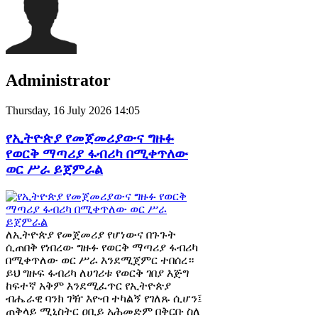
Administrator
Thursday, 16 July 2026 14:05
የኢትዮጵያ የመጀመሪያውና ግዙፉ
የወርቅ ማጣሪያ ፋብሪካ በሚቀጥለው
ወር ሥራ ይጀምራል
ለኢትዮጵያ የመጀመሪያ የሆነውና በጉጉት
ሲጠበቅ የነበረው ግዙፉ የወርቅ ማጣሪያ ፋብሪካ
በሚቀጥለው ወር ሥራ እንደሚጀምር ተበሰረ።
ይህ ግዙፍ ፋብሪካ ለሀገሪቱ የወርቅ ገበያ እጅግ
ከፍተኛ አቅም እንደሚፈጥር የኢትዮጵያ
ብሔራዊ ባንክ ገዥ እዮብ ተካልኝ የገለጹ ሲሆን፤
ጠቅላይ ሚኒስትር ዐቢይ አሕመድም በቅርቡ ስለ