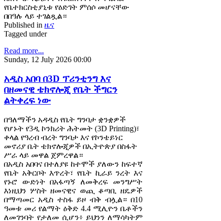
የቤተክርስቲያኒቱ የዕድገት ምሰሶ መሆናቸው
በበዓሉ ላይ ተገልጿል።
Published in
ዜና
Tagged under
Read more...
Sunday, 12 July 2026 00:00
አዲስ አበባ በ3D ፕሪንቲንግ እና
በዘመናዊ ቴክኖሎጂ የቤት ችግርን
ልትቀረፍ ነው
በዓለማችን አዳዲስ የቤት ግንባታ ቋንቋዎች
የሆኑት የ3ዲ ኮንክሪት ሕትመት (3D Printing)፣
ቀላል የዓረብ ብረት ግንባታ እና የኮንቴይነር
መኖሪያ ቤት ቴክኖሎጂዎች በኢትዮጵያ በስፋት
ሥራ ላይ መዋል ጀምረዋል።
በአዲስ አበባና በተለያዩ ከተሞች ያለውን ከፍተኛ
የቤት አቅርቦት እጥረት፣ የቤት ኪራይ ንረት እና
የኑሮ ውድነት በአፋጣኝ ለመቅረፍ መንግሥት
እነዚህን ሦስት ዘመናዊና ወጪ ቆጣቢ ዘዴዎች
በማጣመር አዲስ ተስፋ ይዞ ብቅ ብሏል። በ10
ዓመቱ መሪ የልማት ዕቅድ 4.4 ሚሊዮን ቤቶችን
ለመገንባት የታለመ ሲሆን፥ ይህንን ለማሳካትም