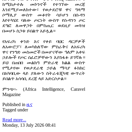
ከሚከታተሉ መኮንኖች የተገኘው መረጃ
እንደሚያመለክተው፣ የወታደሮቹ ዋና ዓላማ
ሶማሊያ ውስጥ መቆየት ሳይሆን በሱዳን
እየተካሄደ ባለው ጦርነት ውስጥ የሱዳንን ጦር
ደግፎ ለመዋጋት በምስጢር ወደዚያ መጓዝ
በመሆኑ ስጋቱ ይበልጥ አይሏል።
የአፍሪካ ቀንድ እና የቀይ ባህር ዳርቻዎች
ለአውሮፓ፣ ለመካከለኛው ምስራቅና ለአፍሪካ
ዋና የንግድ መስመሮች በመሆናቸው ዓለም አቀፍ
ኃይሎች የጦር ሰፈሮቻቸውን እያስፋፉ ይገኛሉ።
ይህ በጠበበ መልክዓ ምድራዊ ክልል ውስጥ
የሚታየው የወታደራዊ ኃይል ማሳያ ፉክክር
በአካባቢው ላይ ያለውን ስትራቴጂካዊ ውጥረት
ይበልጥ አሳሳቢ ደረጃ ላይ አድርሶታል።
ምንጭ፡- (Africa Intelligence, Caravel
Magazine
Published in
ዜና
Tagged under
Read more...
Monday, 13 July 2026 08:41