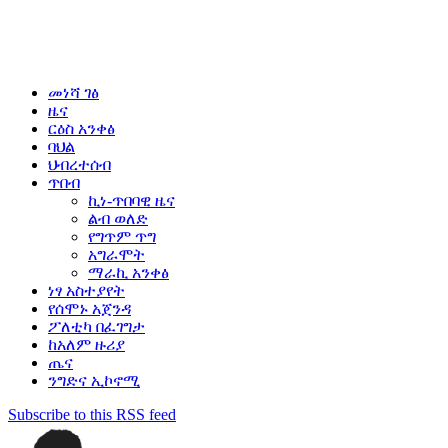
መነሻ ገፅ
ዜና
ርዕስ አንቀፅ
ባህል
ህብረተሰብ
ጥበብ
ኪነ-ጥበባዊ ዜና
ልብ ወለድ
የግጥም ጥግ
አግራሞት
ማራኪ አንቀፅ
ነፃ አስተያየት
የሰሞኑ አጀንዳ
ፖለቲካ በፈገግታ
ከአለም ዙሪያ
ጤና
ንግድና ኢኮኖሚ
Subscribe to this RSS feed