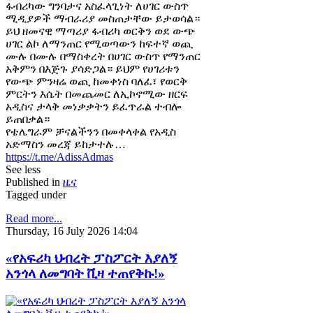
ፋብሪካው ግንባታና አስፈላጊነት ለሀገር ውስጥ
ሚዲያዎች ማብራሪያ መስጠታቸው ይታወሳል።
ይህ ዘመናዊ ማጣሪያ ፋብሪካ ወርቅን ወደ ውጭ
ሀገር ልኮ ለማንጠር የሚወጣውን ከፍተኛ ወጪ
ሙሉ በሙሉ በማስቀረት በሀገር ውስጥ የማንጠር
አቅምን በእጅጉ ያሳድጋል። ይህም የሀገሪቱን
የውጭ ምንዛሬ ወጪ ከመቀነስ ባለፈ፣ የወርቅ
ምርትን እሴት በመጨመር ለኢኮኖሚው ዘርፍ
አዲስና ታላቅ መነቃቃትን ይፈጥራል ተብሎ
ይጠበቃል።
የቴሌግራም ቻናልችንን በመቀላቀል የአዲስ
አድማስን መረጃ ይከታተሉ…
https://t.me/AdissAdmas
See less
Published in
ዜና
Tagged under
Read more...
Thursday, 16 July 2026 14:04
«የአፍሪካ ህብረት ፓስፖርት እያለኝ
አንጎላ ለመግባት ቪዛ ተጠየቅኩ!»