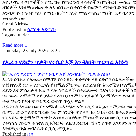
እና ታዳጊ ተጫዋቾችን የሚያበቁ የእግር ኳስ ቁሳቁሶችን በማቅረብ መሰረ
ዘገባዎች እንደሚጠቁሙት ለአካባቢው ቤተሰቦች የወርሃዊ የገንዘብ ድጋፍ በማ
እንዲወጡ ያግዛቸዋል። ለማኔ ስኬት ማለት የግል ውጤታማነት ብቻ ሳይሆን
መስጠት ነው።
Great Africa-
Published in
ስፖርት አድማስ
Tagged under
Read more...
Thursday, 23 July 2026 18:25
የኢራን የድሮን ጥቃት የሩሲያ እጅ እንዳለበት ጥርጣሬ አስነሳ
ኢራን በባሕረ ሰላጤው በሚገኙ የሲአይኤ ተቋማት ላይ በድሮን በፈጸመችው 
የቴክኖሎጂ ድጋፍ አድርጋለች በሚል ምርመራ ሊደረግበት እንደሚገባ የአሜሪካ 
ሪያድ እና ምስራቃዊ ኢራቅ ባሉ ስፍራዎች በተፈጸሙት በእነዚህ ጥቃቶች ላ
ገና ሙሉ ድምዳሜ ላይ ያልተደረሰ ቢሆንም፣ የጥቃቶቹ ዒላማቸውን የጠበቁ
ተቋማቱን ከፍተኛ ጥርጣሬ ውስጥ ጥሏቸዋል።
ሮይተርስ እንደዘገበው፣ የአሜሪካ ባለሥልጣናት ሩሲያ ለኢራን የምታደርገውን
ሲሆን፣ ይህም ለጥርጣሬው በቂ ምክንያት ሆኗል። በመጋቢት ወር ከተፈጸ
የሲአይኤ ተቋማትም ጥቃት እንደደረሰባቸው ምንጮች የጠቆሙ ሲሆን፣ የሩ
የተሻሻለ የድሮን ቴክኖሎጂ አቅርቦት ለዚህ ድርጊት ሽፋን ሰጥቶ እንደሆነ 
እንደሚቀጥል መገለጹን ቢቢሲ ዘግቧል።
Published in
ዜና