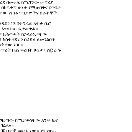
ወረደ በመቀሌ ከሚገኘው መኖሪያ
በከፍተኛ ሁኔታ የሚጠበቅና በጥበቃ
ዋቸው የነበሩ ጥበቃዎችና ሰራተኞች
ንዳይገናኙ በትግራይ ጸጥታ ቢሮ
 እንደነበር ይታወቃል።
ስጥ በሕወሓት ከኃላፊነታቸው
አስተዳደሩን በኃይል ለመገልበጥ
ንቅቀው ነበር።
ውጥረት በጨመረበት ሁኔታ፣ የጄነራሉ
ፏል። ጋዜጣው ከሚያወሳቸው አንዱ ዜና
ይገልጻል።
00 በታች መሆኑ ነው። ያኔ የሀገር