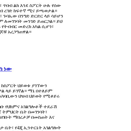
 ጥበብ ልክ እንደ ስፖርት ሁሉ የሰው
ብ ረገድ ከፍተኛ ሚና ይጫወታል።
፣ ጉባኤው በንግድ ድርድር ላይ ሳይሆን
ም ለመገንባት መንገድ ይጠርጋል። ይህ
 የትብብር መድረክ አካል ሲሆን፣
ጋጆቹ አረጋግጠዋል።
ሰ ነው
፣ ከስፖርት ህይወቱ ያገኘውን
ል ላይ ይገኛል። ማኔ በተለይም
የአካባቢውን ህዝብ ህይወት የሚቀይሩ
ረሰቡ የህክምና አገልግሎቶች ተደራሽ
 ትምህርት ቤት በመገንባት፣
ዘገቡት ማበረታቻ በመስጠት እና
ታ ቤት፣ የ4ጂ ኢንተርኔት አገልግሎት