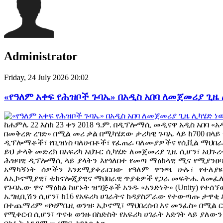
Administrator
Friday, 24 July 2026 20:02
«የዓለም አቀፍ የሕዝቦች ጉባኤ» በአዲስ አበባ ለመጀመሪያ ጊዜ
ከሐምሌ 22 እስከ 23 ቀን 2018 ዓ.ም. በዲፕሎማሲ መዲናዋ አዲስ አበባ «አ
በመቅረጽ ረገድ» በሚል መሪ ቃል በሚካሄደው ታሪካዊ ጉባኤ ላይ ከ700 በላ
ዲፕሎማቶች፣ የቢዝነስ ባለሀብቶች፣ የፈጠራ ባለሙያዎችና የሲቪል ማህበ
ይህ ታላቅ መድረክ በአፍሪካ አህጉር ሲካሄድ ለመጀመሪያ ጊዜ ሲሆን፣ አህጉሪ
ሕዝባዊ ዲፕሎማሲ ላይ ያላትን እየጎለበተ የመጣ ማዕከላዊ ሚና የሚያንፀባ
አማካኝነት ሰዎችን እንደሚያቀራርበው የዓለም ዋንጫ ሁሉ፣ የተለያዩ
ለኢኮኖሚያዊ፣ ቴክኖሎጂያዊና ማህበራዊ ጥያቄዎች የጋራ መፍትሔ ለመፈለ
የጉባኤው ዋና ማዕከል ከሆኑት ዝግጅቶች አንዱ «አንድነት» (Unity) የተሰኘ
ኤግዚቢሽን ሲሆን፣ ከ16 የአፍሪካ ሀገራትና ከዳያስፖራው የተውጣጡ ታዋቂ 
በተጨማሪም «የዛምቤዚ ወንዝ፡ ኢኮኖሚ፣ ማህበረሰብ እና መንፈስ» በሚል ርዕ
የሚቀርብ ሲሆን፣ ጥናቱ ወንዙ በስድስት የአፍሪካ ሀገራት እድገት ላይ ያለው