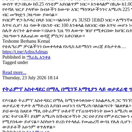
ውስጥ ዋጋ በኪሎ ከ0.25 ሳንቲም አይበልጥም ነበር። እንቁላልም በኪሎ ከ1.00 
የተሻለ ዝርያ ያላቸው ከብቶችን ከውጭ አገር ማስገባታችንንና አሜሪካ 22
ብር መግዛቷን ጋዜጣው ያወሳል።
የብርም ዋጋ ከዶላር በላይ ነበር። ባልሳሳት ያኔ 3USD 1EthD ነበር። ለ
እጥፍ ሲሆ፣ እኔ ሳውቅ በአንድ ብር 100 እንቁላል ስለነበር ብዙ እጥፍ መሆኑ
ስሌት ለናንተ ልተወው። በአሁኑ ጊዜ ግን ለውጭ ገበያ የሚቀርበው ከሀገር ቤት
ጋዜጣውን ለለጠፈው ወዳጄ ምስጋና አቀርባለሁ።
Teshome Berhanu Kemal
የቴሌግራም ቻናልችንን በመቀላቀል የአዲስ አድማስን መረጃ ይከታተሉ…
https://t.me/AdissAdmas
Published in
ማራኪ አንቀፅ
Tagged under
Read more...
Thursday, 23 July 2026 18:14
የትራምፕ አስተዳደር በማሊ በሚገኙ አማፂያን ላይ ወታደራዊ ጥ
የዶናልድ ትራምፕ አስተዳደር በማሊ ከሚንቀሳቀሰውና ከአልቃኢዳ ጋር ግንኙነ
ወታደራዊ ጥቃት ለማድረስ እያሰበ መሆኑን የአሜሪካ ባለስልጣናት ገልጸዋል።
ይህ ውሳኔ ከጸደቀ ማሊ በትራምፕ ሁለተኛ የፕሬዝዳንትነት ዘመን አሜሪካ 
ሀገር ትሆናለች፤ ይህም አሜሪካ ከሽብርተኝነት ጋር በተያያዘ የምታደርገውን
የሚያሰፋው ይሆናል። እስካሁን ድረስ የተላለፈ የመጨረሻ ውሳኔ የሌለ ሲሆን 
ውይይቶች አሁንም ቀጥለዋል።