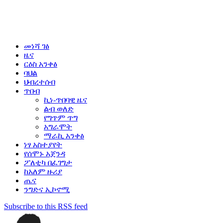
መነሻ ገፅ
ዜና
ርዕስ አንቀፅ
ባህል
ህብረተሰብ
ጥበብ
ኪነ-ጥበባዊ ዜና
ልብ ወለድ
የግጥም ጥግ
አግራሞት
ማራኪ አንቀፅ
ነፃ አስተያየት
የሰሞኑ አጀንዳ
ፖለቲካ በፈገግታ
ከአለም ዙሪያ
ጤና
ንግድና ኢኮኖሚ
Subscribe to this RSS feed