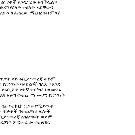
ታዊ ልማቶች እንዲሟሉ አስችሏል።
ድረግ የዕለት ተዕለት ኑሯቸውን
 እሱን ለፈጠረው ማህበረሰብ ምላሽ
ጥቃት ላይ ሩሲያ የመረጃ ወይም
የደኅንነት ባልደረቦች ገለጹ። እንደ
ይ የሩሲያ ቀጥተኛ ተሳትፎ ስለመኖሩ
 እና እጅግ ውጤታማ መሆን የደኅንነት
 ሰፊ የቴክኒክ ድጋፍ የሚያውቁ
ሙት ጥቃቶች በተጨማሪ ሌሎች
ሲያ የመረጃ አገልግሎት ወይም
ለማረጋገጥ ምርመራው ተጠናክሮ