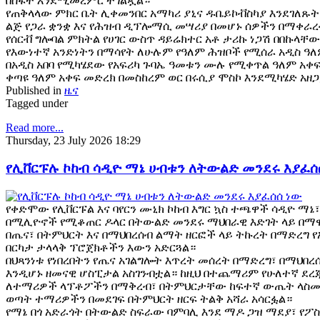
በስፋት እንደሚመረምር ተገልጿል።
የጠቅላላው ምክር ቤት ሊቀመንበር አማካሪ ያኒና ዱቤይኮቭስካያ እንደገለጹት፣
ልጅ የጋራ ቋንቋ እና የሕዝብ ዲፕሎማሲ መሣሪያ በመሆኑ ሰዎችን በማቀራረ
የሰርቭ ግሎባል ምክትል የሀገር ውስጥ ዳይሬክተር አቶ ታሪኩ ነጋሽ በበኩላቸው
የእውነተኛ አንድነትን በማሳየት ለሁሉም የዓለም ሕዝቦች የሚሰራ አዲስ ዓለ
በአዲስ አበባ የሚካሄደው የአፍሪካ ጉባኤ ዓመቱን ሙሉ የሚቀጥል ዓለም አቀፍ
ቀጣዩ ዓለም አቀፍ መድረክ በመስከረም ወር በሩሲያ ሞስኮ እንደሚካሄድ አዘ
Published in
ዜና
Tagged under
Read more...
Thursday, 23 July 2026 18:29
የሊቨርፑሉ ኮከብ ሳዲዮ ማኔ ሀብቱን ለትውልድ መንደሩ እያፈሰ
የቀድሞው የሊቨርፑል እና ባየርን ሙኒክ ኮከብ እግር ኳስ ተጫዋች ሳዲዮ ማኔ
በሚሊዮኖች የሚቆጠር ዶላር በትውልድ መንደሩ ማህበራዊ እድገት ላይ በማዋ
በጤና፣ በትምህርት እና በማህበረሰብ ልማት ዘርፎች ላይ ትኩረት በማድረግ 
በርካታ ታላላቅ ፕሮጀክቶችን እውን አድርጓል።
በህጻንነቱ የነበረበትን የጤና አገልግሎት እጥረት መሰረት በማድረግ፣ በማህበ
እንዲሆኑ ዘመናዊ ሆስፒታል አስገንብቷል። ከዚህ በተጨማሪም የሁለተኛ ደረጃ
ለተማሪዎች ላፕቶፖችን በማቅረብ፣ በትምህርታቸው ከፍተኛ ውጤት ላስመ
ወጣት ተማሪዎችን በመደገፍ በትምህርት ዘርፍ ትልቅ አሻራ አሳርፏል።
የማኔ በጎ አድራጎት በትውልድ ስፍራው ባምባሊ እንደ ማዶ ጋዝ ማደያ፣ የፖስ