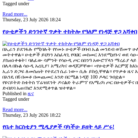
Tagged under
Read more...
Thursday, 23 July 2026 18:24
የሁቲዎችን ድንገተኛ ጥቃት ተከትሎ የዓለም የነዳጅ ዋጋ አሻቀበ
በኢራን ይደገፋሉ የሚባሉት የየመኑ ሁቲዎች በባብ ኤል መንደብ ወሽመጥ ሁለ
መትተዋል። ሁቲዎች ይህንን አስፈላጊ የባህር መስመር እንደሚዘጉና ወደ ሳ
ያስጠነቀቁት፣ ባለፈው ሳምንት የሳዑዲ ጦር በሰንዓ አውሮፕላን ማረፊያ ላይ 
በሌላ በኩል ሳዑዲ አረቢያ፣ አሜሪካና ወዳጆቻቸው፡ «የሁቲዎች እርምጃ ከ
ኢራን ድጋፍ ለመስጠት የተደረገ ሴራ ነው» ሲሉ ይከሷቸዋል። የጥቃቱ ዜና እ
በአንዴ በ6 በመቶ በመጨመር አንድ በርሚል ነዳጅ 100 ዶላር ገብቷል።
የዩናይትድ ስቴትስ ፕሬዝደንት ዶናልድ ትራምፕ የአሜሪካ ጦር በሁቲዎችና በ
ድብደባ አጠናክሮ እንደሚቀጥል ዝተዋል።
Published in
ዜና
Tagged under
Read more...
Thursday, 23 July 2026 18:22
የቤተ ክርስቲያን ሚዲያዎች ባካችሁ ይዘት ላይ ሥሩ!