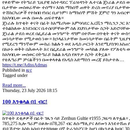
የቀድሞው የትግራይ ጊዜያዊ አስተዳደር ፕሬዝዳንት ሌተናል ጄነራል ታደሰ 
ቤታቸው መሰወራቸው ተሰማ። እስከ ማክሰኞ ጠዋት ድረስ መኖሪያ ቤታቸው 
ተሽከርካሪዎች የተከበበ የነበረ ቢሆንም፣ ከማክሰኞ ምሽት ጀምሮ ግን አብረ
ከአካባቢው ሙሉ በሙሉ ጠፍተዋል።
ጄነራሉ ከጥቂት ቀናት በፊት ከአሜሪካው አምባሳደር ኤርቪን ማሲንጋ ጋር እ
ተከልክለው እንደነበርና ቤተሰቦቻቸውም ስለ ደህንነታቸው ስጋት አድሮባቸው
ጄነራል ታደሰ ወረደ በፌደራል መንግሥት ዳግም በተሾሙ በጥቂት ቀናት ው
መነሳታቸው የሚታወስ ነው። ከኃላፊነታቸው ከመነሳታቸው በፊትም ጊዜያዊ 
የሚደረግ ማንኛውም ሙከራ ክልሉን ወደ አዲስ ጦርነት እንደሚያስገባ አስጠ
በአሁኑ ወቅት በሕወሓት እና በፌደራል መንግሥት መካከል ያለው የፖለቲካ 
ከአካባቢው መሰወር በትግራይ ክልል አዲስ የጸጥታ ስጋት ደቅኗል።
የቴሌግራም ቻናልችንን በመቀላቀል የአዲስ አድማስን መረጃ ይከታተሉ…
https://t.me/AdissAdmas
Published in
ዜና
Tagged under
Read more...
Thursday, 23 July 2026 18:15
100 እንቁላል በ1 ብር!
ከጥቂት ደቂቃዎች በፊት ገጼን ሳይ Zerihun Gultie የ1955 ጋዜጣ ለጥ
785,275 ኪሎ ግራም በቆሎ በ78,267 ብር ለሱማሊያና ለየመን እንደተሸጠ 
ይህ ሽያጭ እስከ አሰብ የተጓጓዘው በኛ ትራንስፖርት ከሆነ በኩንታል ከብር 30.