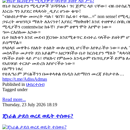
የቤተ ክርስቲያን ሚዲያዎች 'ይሻሻላሉ፣ ገና ጅምር ላይ ናቸው፣ ብዬ በተስፈኝ
እነርሱ ግን እያደር የጳጳሳት_ዲያሪ ሆነው ቁጭ!
"ብፁዕነታቸው መሠረት ጣሉ፣ ጎበኙ፣ ከፈቱ፣ ተጓዙ...።" non sense! የሚ
ኃፍረት ወዝንጓጔ ማለት ለእናንተ! እያደር ማዘቅዘቅ! እንደ ተዘዋዋሪ ሰባኪ በ
ሚዲያችን contentwise ክፉኛ፣ ያውም ፀዋግ ሞት እየሞተ ነው።
ኅሡ ርእሰክሙ አኃው።
ቤተ ክህነቱን እንደ መደብ ጀርባው እንደሚቆጥር ደብተራ ባላችሁ ይዘትም ሆ
ይሰማኛል።
የላዕላይ መዋቅሩ የዕለት ተዕለት ውሎ ዘጋቢ ሆናችሁ እየቀራችሁ ነው። ሁሌ
መስላችሁ መታየት ደስ አይልም። አዘጋገባችሁ ቤተ ክርሰቲያን ማለት "ጳጳ
ባካችሁ ይዘት ላይ ሥሩ፣ የካህኑና የምዕመኑ እንዲሁም የአጥቢያዎች ድምፅ 
የአደባባይ ተርእዮ መድረክ እየሆናችሁ ነው።
በአማን ነጸረ
የቴሌግራም ቻናልችንን በመቀላቀል የአዲስ አድማስን መረጃ ይከታተሉ…
https://t.me/AdissAdmas
Published in
ህብረተሰብ
Tagged under
Read more...
Thursday, 23 July 2026 18:19
ጄነራል ታደሰ ወረደ ወዴት ተሰወሩ?