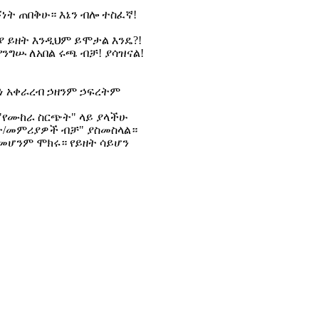
ነት ጠበቅሁ። እኔን ብሎ ተስፈኛ!
ዲያ ይዘት እንዲህም ይሞታል እንዴ?!
የንግሡ ለአበል ሩጫ ብቻ! ያሳዝናል!
ነ አቀራረብ ኃዘንም ኃፍረትም
 "የሙከራ ስርጭት" ላይ ያላችሁ
ሳት/መምሪያዎች ብቻ" ያስመስላል።
ለመሆንም ሞክሩ። የይዘት ሳይሆን