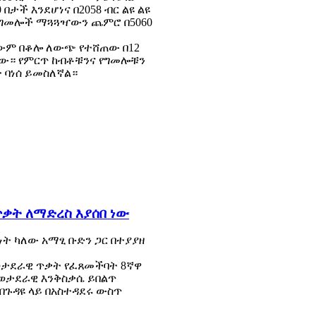
በታች እንደሆነና በ2058 ብር ልዩ ልዩ
5 ግመሎች ማጓጓዣውን ጨምሮ በ5060
ማንኛውም በቆሎ ለውጭ የተሸጠው በ12
 ነው። የምርጥ ከብቶቹንና የግመሎቹን
 ባነሰ ይመስለኛል።
ቃት ለማድረስ እያሰበ ነው
ት ካለው አማፂ ቡድን ጋር በተያያዘ
ወታደራዊ ጥቃት የፈጸመችባት 8ኛዋ
 ወታደራዊ እንቅስቃሴ ይበልጥ
በጉዳዩ ላይ በአስተዳደሩ ውስጥ