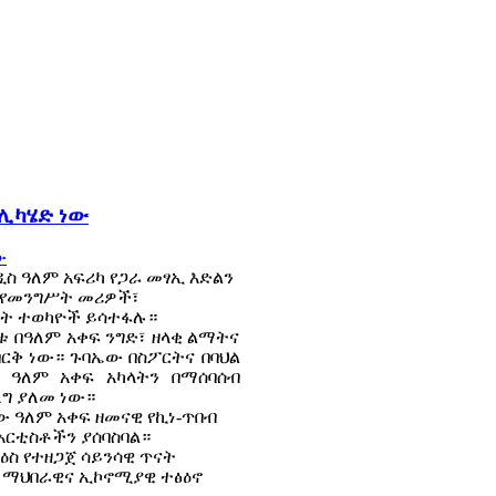
 ሊካሄድ ነው
ዲስ ዓለም አፍሪካ የጋራ መፃኢ እድልን
ይ የመንግሥት መሪዎች፣
ራት ተወካዮች ይሳተፋሉ።
ቱ በዓለም አቀፍ ንግድ፣ ዘላቂ ልማትና
ርቅ ነው። ጉባኤው በስፖርትና በባህል
 ዓለም አቀፍ አካላትን በማሰባሰብ
ግ ያለመ ነው።
ው ዓለም አቀፍ ዘመናዊ የኪነ-ጥበብ
አርቲስቶችን ያሰባስባል።
ስ የተዘጋጀ ሳይንሳዊ ጥናት
ን ማህበራዊና ኢኮኖሚያዊ ተፅዕኖ