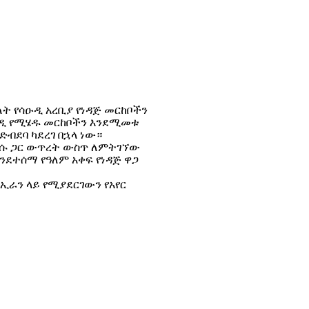
ት የሳዑዲ አረቢያ የነዳጅ መርከቦችን
ዑዲ የሚሄዱ መርከቦችን እንደሚመቱ
ድብደባ ካደረገ በኋላ ነው።
እነሱ ጋር ውጥረት ውስጥ ለምትገኘው
ንደተሰማ የዓለም አቀፍ የነዳጅ ዋጋ
ኢራን ላይ የሚያደርገውን የአየር