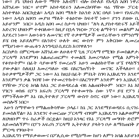
ነው፡፡ ያኔ ህዝብ ለውጥ ማየት አለብኝ፣ ብሎ በተለይ የአዲስ አበባ 
አሸንፈው ነበር። ሆኖም አስተዳደሩን አለመረከባቸው ዛሬ ገዥው ፓር
አስተዋፅኦ አበርክቷል፡፡ አዲስ አበባ ማለት ከአንድ አገር በላይ ነው፡፡ የ
ነው፡፡ አዲስ አበባን መያዝ ማለት ተፅዕኖው ከፍተኛ ነው፡፡ ያንን ይዘው 
አይሆንም ነበር፡፡ አዲስ አበባ መሪ ስታጣ ህዝቡ፣ “ለካ ሊያስተዳድሩኝ አይ
አድረገና ህዝቡም ተቀበለው፡፡ ከዚያ በኋላ ገዢው ፓርቲ ልማትን፣ መልካም 
እያደረገ ነው፡፡ እውነቱን ለመናገር የኛ ተቃዋሚዎች መኖራቸውን የምንሰ
ይሄ በቂ አይደለም፡፡ በአንድና ሁለት ወር ውስጥ ምን አቅርበው ሊመ
የሚሆነው፡፡ ውጤቱን እንግዲህ ሲደርስ እናየዋለን፡፡
እርስዎስ በምርጫው አሸንፈው ለሁለተኛ ጊዜ ፓርላማ የሚገቡ ይመስልዎታ
ፓርላማ እንደምገባ አልጠራጠርም፡፡ ተመልሼ እመረጣለሁ የሚል እምነት 
የቆየሁትም፡፡ በፊት ሳያውቀኝ የመረጠኝ አሁን መልዕክተኛወ ሆኜ የላከ
ያውቃል፡፡ ስለዚህ እመረጣለሁ ብዬ በእርግጠኝነት መናገር እችላለሁ፡፡
ከተቃዋሚዎችም ጋር ነው፡፡ እኔ ከዚህ በፊት ም/ቤት ስገባ ኢህአዴግን እን
እንደምሆን ቃል ገብቼ ነው የተመረጥኩት፡፡ በእርግጥም አንድም ቀን ኢህአዴ
የገዥው ፓርቲ አባል ከእኔ ጋር ይወዳደራል ብዬ አልጠበቅሁም ነበር፡፡ እኔ እ
ሃገርን ወክዬ በፓን አፍሪካ ፓርላማ የተቀመጥኩ ሰው ነኛ። ይሄ የፓን
የምንችለውም እኔ በኢትዮጵያ ፓርላማ ውስጥ ስኖር ብቻ ነው፡፡ ኢህአዴግ
መስሎኝ ነበር፡፡
አሁን ስማቸውን የማልጠቅሳቸው ኃላፊ፣ ከኔ ጋር እንደማይወዳደሩ ሲናገሩ ነ
ይመስለኛል፡፡ እኔ እንደገና ተመርጬ ፓርላማ ብገባም ኢህአዴግን አልቃወምም
ለህዝቡም ጥሩ ስራዎች ሰርቷል፡፡ ከዚህ አንጻር የእኔ ፓርላማ መግባት ድ
አይመስለኝም፡፡ በፓን አፍሪካ ፓርላማ ኢትዮጵያ ያላትን ቦታ ለማስጠበቅ 
ምርጫ የገባሁት፡፡
ኢህአዴግን የማይቃወሙና በፖሊሲው የሚስማሙ ከሆነ ለምን አባል አይሆኑ