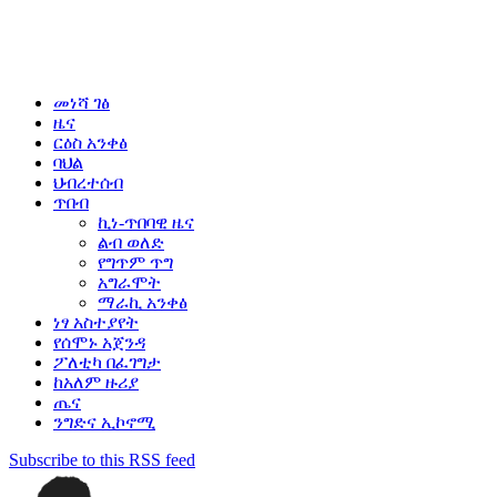
መነሻ ገፅ
ዜና
ርዕስ አንቀፅ
ባህል
ህብረተሰብ
ጥበብ
ኪነ-ጥበባዊ ዜና
ልብ ወለድ
የግጥም ጥግ
አግራሞት
ማራኪ አንቀፅ
ነፃ አስተያየት
የሰሞኑ አጀንዳ
ፖለቲካ በፈገግታ
ከአለም ዙሪያ
ጤና
ንግድና ኢኮኖሚ
Subscribe to this RSS feed