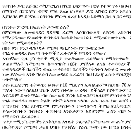
የተከበሩ ዶ/ር አሸብር ወ/ጊዮርጊስ በጥርስ ህክምናው ዘርፍ የተሠማሩ ባለ
በማሸነፍ በፓርላማ ብቸኛ የግል እጩ ሆነዋል፡፡ ዶ/ር አሸብር በፓን አፍ
እያገለገሉም ይገኛሉ፡፡ በግንቦቱ ምርጫ ዙሪያ ከአዲስ አድማስ ጋዜጣ ጋር የሚ
በግንቦቱ ምርጫ በእጩነት ይወዳደራሉ?
በምርጫው ለመወዳደር ጓደኞቼ ፊርማ አሰባስበውልኝ ለቦርዱ አስገብ
የማረጋግጠው የእጩነት ደብተሬን ስወስድ ነው፡፡ ከእኔ የሚጠበቀውን ሁሉ አ
የት ነው የሚወዳደሩት?
በከፋ ዞን፣ ቦንጋ ዲንቦ ጓታ ምርጫ ጣቢያ ነው የምወዳደረው፡፡
የግል ተወዳዳሪ የመሆን ጥቅሞችና ፈተናዎች ምንድን ናቸው?
አብዛኛው ጊዜ ፓርቲዎች ሚዲያ ተጠቅመው ራሳቸውን የማስተዋወቅ 
ይጠቀማሉ፤ ለምርጫው ከመንግስት በጀት ያገኛሉ፡፡ ለግል ተወዳዳሪዎች ግ
ተወዳዳሪዎች በራሳችን ወጪ መቀስቀስ፣ በራሳችን የቅስቀሳ አውታር መጠ
ነው ያለነው፡፡ አንድ ግለሰብ ለመወዳደር ሲፈልግ፣ በዚህ ደረጃ ራሱን ማዘጋጀት
ጥቅሞቹስ?
ራሱ ኢህአዴግን ብትወስድ አባላቱ ከ10 ሚሊዮን አይበልጡም፡፡ ከህዝቡ 70 እ
ማለት ነው። ስለዚህ ህዝቡ እኛን በቀላሉ መረዳት ይችላል፡፡ ከየትኛውም
ለፍርድም ይጠቅማል፡፡ ብዙ ሰው ወደ ፓርቲ አይጠጋም፤ለዚህም ምክንያቱ ገ
የግል ተወዳዳሪ መሆን ትልቅ ጥቅም አለው፡፡ ግለሰቡ ራሱ በራሱ ነው ወሳኝ
የሚገዛበት ነገር አይኖርም፡፡ የምታስበውን ያመንከውን ትናገራለህ፤ታደር
ያላመንክበትን በብዙኃኑ ተገዝተህ እንድታምን አይሆንም፡፡ ራስን ብቻ 
የሚቀርብ ይፈልጋል፡፡
የተቃዋሚ ፓርቲዎችን እንቅስቃሴ እንዴት ያዩታል? በምርጫው ውጤት ያገ
በኢትዮጵያ የምርጫ ታሪክ ህዝቡ ያገባኛል፣ የራሴ ጉዳይ ነው በሚል በስ