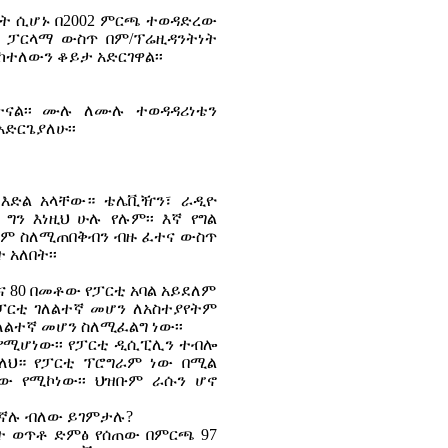
ሀብት ሲሆኑ በ2002 ምርጫ ተወዳድረው
ሪካ ፓርላማ ውስጥ በም/ፕሬዚዳንትነት
ከተለውን ቆይታ አድርገዋል፡፡
ተናል፡፡ ሙሉ ለሙሉ ተወዳዳሪነቴን
ድርጌያለሁ፡፡
እድል አላቸው። ቴሌቪዥን፣ ራዲዮ
ን እነዚህ ሁሉ የሉም፡፡ እኛ የግል
ቀም ስለሚጠበቅብን ብዙ ፈተና ውስጥ
 አለበት፡፡
ና 80 በመቶው የፓርቲ አባል አይደለም
 ፓርቲ ገለልተኛ መሆን ለአስተያየትም
ለልተኛ መሆን ስለሚፈልግ ነው፡፡
 የሚሆነው፡፡ የፓርቲ ዲሲፒሊን ተብሎ
ጋለህ። የፓርቲ ፕሮግራም ነው በሚል
ነው የሚኮነው፡፡ ህዝቡም ራሱን ሆኖ
ኛሉ ብለው ይገምታሉ?
ፋት ወጥቶ ድምፅ የሰጠው በምርጫ 97