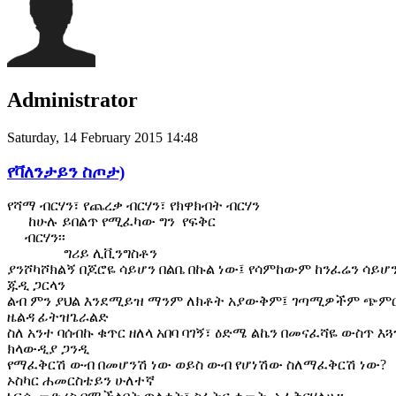
Administrator
Saturday, 14 February 2015 14:48
የቫለንታይን ስጦታ)
የሻማ ብርሃን፣ የጨረቃ ብርሃን፣ የክዋክብት ብርሃን
ከሁሉ ይበልጥ የሚፈካው ግን የፍቅር
ብርሃን፡፡
ግሪይ ሊቪንግስቶን
ያንሾካሾክልኝ በጆሮዬ ሳይሆን በልቤ በኩል ነው፤ የሳምከውም ከንፈሬን ሳይሆን
ጁዲ ጋርላን
ልብ ምን ያህል እንደሚይዝ ማንም ለክቶት አያውቅም፤ ገጣሚዎችም ጭምር
ዜልዳ ፊትዝጌራልድ
ስለ አንተ ባሰብኩ ቁጥር ዘለላ አበባ ባገኝ፣ ዕድሜ ልኬን በመናፈሻዬ ውስጥ እጓ
ክላውዲያ ጋንዲ
የማፈቅርሽ ውብ በመሆንሽ ነው ወይስ ውብ የሆነሽው ስለማፈቅርሽ ነው?
ኦስካር ሐመርስቴይን ሁለተኛ