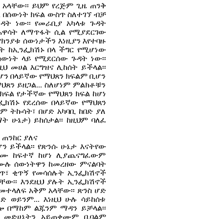
 አላቸው፡፡ ይህም የረጅም ጊዜ ጠንቅ
ል በሰውነት ክፍል ውስጥ ስለተገኘ ብቻ
ዳት ነው፡፡ የመራቢያ አካላቱ ጉዳት
 ሕዋሳት ለማጥፋት ሲል የሚያደርገው
ክንያቱ ሰውነታችን እነዚያን እየተባዙ
ነት ከኢንፌክሽኑ በላ ችግር የሚሆነው
ውነት ላይ የሚደርሰው ጉዳት ነው፡፡
ህ መሀል እርግዝና ሊከሰት ይችላል፡፡
ሆን በላይኛው የማህጸን ክፍልም ቢሆን
ጸን ይዘጋል... ስለሆነም ምልክቶቹን
ክፍል የታችኛው የማህጸን ክፍል ከሆነ
ፌክሽኑ የደረሰው በላይኛው የማህጸን
ም ትኩሳት፣ በሆድ አካባቢ ከበድ ያለ
 ሁኔታ) ይከሰታል፡፡ ከዚህም ባለፈ
 ጠንከር ያለና
 ይችላል፡፡ የጽንሱ ሁኔታ እናትየው
ሕመሙ ከፍተኛ ከሆነ ሊያጨናግፈውም
በሙሉ ሰውነትዋን ከመረዘው ምናልባት
ብጥ፣ ቂጥኝ የመሳሰሉት ኢንፌክሽኖች
ቸው፡፡ እንደዚህ ያሉት ኢንፌክሽኖች
መተላለፍ አቅም አላቸው፡፡ ጽንስ ሆድ
ወይንም... እነዚህ ሁሉ ሳይከሰቱ
ሎ በማከም ልጁንም ማዳን ይቻላል፡፡
ሉ መድሀኒትን አይጠቀሙም ቢባልም