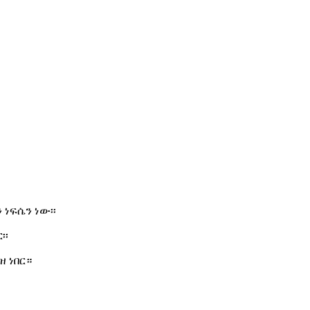
 ነፍሴን ነው፡፡
፡፡
ዝ ነበር።