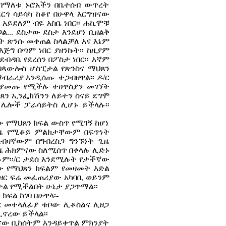
 በማለቱ ኑሮአችን በቤተሰብ ውጥረት
ደርጎ ሳይሳካ ከቆየ በሁዋላ እርግዝናው
አይደለም ብዬ አስቤ ነበር፡፡ ሐኪሞቹ
ጋል... ደስታው ደስታ እንደሆነ ቢዘልቅ
ንያት ጽንሱ መቀጠል ስላልቻለ እና እኔም
ጅግ በጣም ነበር ያዘንኩት፡፡ ከዚያም
ቤ የደረሰን በፖስታ ነበር፡፡ እኛም
 በጳውሎስ ሆስፒታል የጽንስና ማህጸን
ማብራሪያ እንዲሰጡ ተጋብዘዋል፡፡ ዶ/ር
ሊያመጡ የሚችሉ ተሀዋስያን መገኘት
ጸን ኢንፌክሽንን ለይተን ስናይ ደግሞ
 ሌሎች ፓራሳይትስ ሊሆኑ ይችላሉ፡፡
 የማህጸን ክፍል ውስጥ የሚገኝ ከሆነ
 ጊዜ የሚቆይ ምልክታቸውም በፍጥነት
ብዛኛውም በግብረስጋ ግንኙነት ጊዜ
ጊዜ ሕክምናው ስለሚሰጥ በቀላሉ ሊድኑ
ሉም፡፡/ር ታደሰ እንደሚሉት የታችኛው
ው የማህጸን ክፍልም የመዛመት እድል
በዘር ፍሬ መፈጠሪያው አካባቢ ወይንም
ል የሚችልበት ሁኔታ ያጋጥማል፡፡
ፍል ከገባ በሁዋላ፡-
ዘር መተላለፊያ ቱቦው ሊቆስልና ሊዘጋ
ሊኖረው ይችላል፡፡
ዝናው ቢከሰትም እንዳይቀጥል ምክንያት