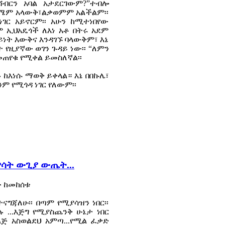
አሸብርን አባል አታደርገውም?”ተብሎ
ቃውሜም አላውቅ፣ልቃወምም አልችልም፡፡
ገር አይኖርም፡፡ አሁን ከሚተነበየው
ም ኢህአዴጎች ለእነ አቶ በትሩ አደም
ይነት እውቅና እንዳገኙ ባላውቅም፣ እኔ
 የዚያኛው ወገን ጉዳይ ነው፡፡ “ለምን
መጠየቁ የሚቀል ይመስለኛል፡፡
 ከእነሱ ማወቅ ይቀላል። እኔ በበኩሌ፣
ም የሚጎዳ ነገር የለውም፡፡
ዋሳት ውጊያ ውጤት...
ው ከመከሰቱ
ናግጃለሁ፡፡ በጣም የሚያሳዝን ነበር፡፡
 ...እጅግ የሚያስጨንቅ ሁኔታ ነበር
 ልጅ አስወልደህ አምጣ...የሚል ፈቃድ