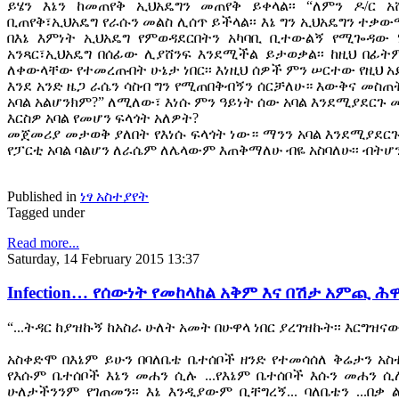
ይሄን እኔን ከመጠየቅ ኢህአዴግን መጠየቅ ይቀላል፡፡ “ለምን ዶ/ር 
ቢጠየቅ፣ኢህአዴግ የራሱን መልስ ሊሰጥ ይችላል፡፡ እኔ ግን ኢህአዴግን ተ
በእኔ እምነት ኢህአዴግ የምወዳደርበትን አካባቢ ቢተውልኝ የሚጐዳው ነ
አንጻር፣ኢህአዴግ በሰፊው ሊያሸንፍ እንደሚችል ይታወቃል፡፡ ከዚህ በፊት
ለቀውላቸው የተመረጡበት ሁኔታ ነበር፡፡ እነዚህ ሰዎች ምን ሠርተው የዚህ አ
እንደ አንድ ዜጋ ራሴን ሳስብ ግን የሚጠበቅብኝን ሰርቻለሁ። እውቅና መስጠት
አባል አልሆንክም?” ለሚለው፣ እነሱ ምን ዓይነት ሰው አባል እንደሚያደርጉ 
እርስዎ አባል የመሆን ፍላጎት አለዎት?
መጀመሪያ መታወቅ ያለበት የእነሱ ፍላጎት ነው። ማንን አባል እንደሚያደርጉ
የፓርቲ አባል ባልሆን ለራሴም ለሌላውም እጠቅማለሁ ብዬ አስባለሁ፡፡ ብትሆን
Published in
ነፃ አስተያየት
Tagged under
Read more...
Saturday, 14 February 2015 13:37
Infection… የሰውነት የመከላከል አቅም እና በሽታ አምጪ ሕ
“...ትዳር ከያዝኩኝ ከአስራ ሁለት አመት በሁዋላ ነበር ያረገዝኩት፡፡ እርግዝና
አስቀድሞ በእኔም ይሁን በባለቤቴ ቤተሰቦች ዘንድ የተመሳሰለ ቅሬታን አስተ
የእሱም ቤተሰቦች እኔን መሐን ሲሉ ...የእኔም ቤተሰቦች እሱን መሐን ሲሉ
ሁለታችንንም የገጠመን፡፡ እኔ እንዲያውም ቢቸግረኝ... ባለቤቴን ...በቃ