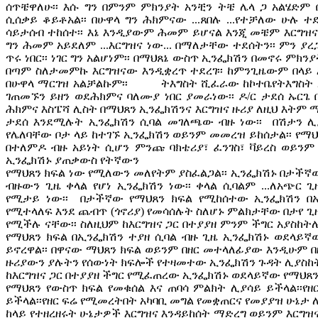
ሰጥቼዋለሁ፡፡ እሱ ግን በምንም ምክንያት አንቺን ትቼ ሌላ ጋ አልሄድም
ሲሰቃይ ቆይቶአል፡፡ በሁዋላ ግን ሕክምናው ...ጸበሉ ...የተቻለው ሁሉ ተ
ሳይታሰብ ተከሰተ፡፡ እኔ እንዲያውም ሕመም ይሆናል እንጂ መቼም እርግዝና 
ግን ሕመም አይደለም ...እርግዝና ነው... በማለታቸው ተደሰትን፡፡ ምን ያረ
ጥሩ ነበር፡፡ ነገር ግን አልሆነም፡፡ በማህጸኔ ውስጥ ኢንፌክሽን በመኖሩ ምክ
በጣም ስለታመምኩ እርግዝናው እንዲቋረጥ ተደረገ፡፡ ከምንጊዜውም በላይ እ
በሁዋላ ማርገዝ አልቻልኩም፡፡ ትእግስት ሺፈራው ከኮተቤየትእግስት ደብዳ
ገጠመኙን ይዘን ወደሕክምና ባለሙያ ነበር ያመራነው፡፡ ዶ/ር ታደሰ ኡርጌ
ሕክምና እስፔሻ ሊስት በማህጸን ኢንፌክሽንና እርግዝና ዙሪያ ለዚህ እትም 
ታደሰ እንደሚሉት ኢንፌክሽን ሲባል መገለጫው ብዙ ነው፡፡ በሽታን 
የሌለባቸው ቦታ ላይ ከተገኙ ኢንፌክሽን ወይንም መመረዝ ይከሰታል፡፡ የማህ
በተለምዶ ብዙ አይነት ሲሆን ምንጩ ባክቴሪያ፣ ፈንገስ፣ ቫይረስ ወይንም
ኢንፌክሽኑ ያጠቃውስ የትኛውን
የማህጸን ክፍል ነው የሚለውን መለየትም ያስፈልጋል፡፡ ኢንፌክሽኑ በታችኛው
ብዙውን ጊዜ ቀላል የሆነ ኢንፌክሽን ነው፡፡ ቀላል ሲባልም ...ለአጭር
የሚታይ ነው፡፡ በታችኛው የማህጸን ክፍል የሚከሰተው ኢንፌክሽን በአ
የሚተላለፍ እንደ ጨብጥ (ጎኖሪያ) የመሳሰሉት ስለሆኑ ምልክታቸው በታየ 
የሚችሉ ናቸው፡፡ ስለዚህም ከእርግዝና ጋር በተያያዘ ምንም ችግር አያስከት
የማህጸን ክፍል በኢንፌክሽን ተያዘ ሲባል ብዙ ጊዜ ኢንፌክሽኑ ወደላይኛ
ይኖረዋል፡፡ በዋናው ማህጸን ክፍል ወይንም በዘር መተላለፊያው እንዲሁም 
ዙሪያውን ያሉትን የሰውነት ክፍሎች የተዛመተው ኢንፌክሽን ጉዳት ሊያስከት
ከእርግዝና ጋር በተያያዘ ችግር የሚፈጠረው ኢንፌክሽኑ ወደላይኛው የማህጸን ክ
የማህጸን የውስጥ ክፍል የመቁሰል እና ጠባሳ ምልክት ሊያሳይ ይችላል፡፡የ
ይችላል፡፡የዘር ፍሬ የሚመረትበት አካባቢ መግል የመቋጠርና የመያያዝ ሁኔታ 
ከላይ የተዘረዘሩት ሁኔታዎች እርግዝና እንዳይከሰት ማድረግ ወይንም እርግ