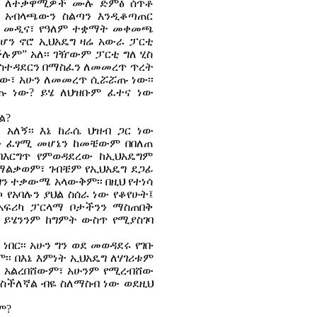
ነዋሪ ለተቃዋሚዎች ሙሉ ድምፅ ሰጥቶ
ቲ አብላጫውን ስልጣን እንዲቆጣጠር
አፍሪካ መዲና፣ የዓለም ተቋማት መቀመጫ
ቢሆን ኖሮ ኢህአዴግ ዛሬ አውራ ፓርቲ
ችሉም” አለ፡፡ ገዥውም ፓርቲ ግለ ሂስ
አስተዳደርን በማስፈን ለመመረጥ ጥረት
ማው፣ አሁን ለመመረጥ ሲሯሯጡ ነው፡፡
ረጡ ነው? ይሄ ለህዝቡም ፈተና ነው
ል?
አለኝ፡፡ እኔ ከራሴ ህዝብ ጋር ነው
ኝን ፈፃሚ መሆኔን ከመቼውም በበለጠ
 በእርግጥ የምወዳደረው ከኢህአዴግም
ደማልቃወም፣ ገብቼም የኢህአዴግ ደጋፊ
ግን ተቃውሜ አላውቅም፡፡ በዚህ የተነሳ
ኮ የአባሉን ያህል ስሰራ ነው የቆየሁት፤
 አፍሪካ ፓርላማ ቦታችንን ማስጠበቅ
 ይሄንንም ከግምት ውስጥ የሚያስገባ
በር፡፡ አሁን ግን ወደ መወዳደሩ የገቡ
፡፡ በእኔ እምነት ኢህአዴግ ለሃገሪቱም
ሮም አልረበሸውም፣ አሁንም የሚረብሸው
ያስችለኛል ብዬ ስለማስብ ነው ወደዚህ
ም?