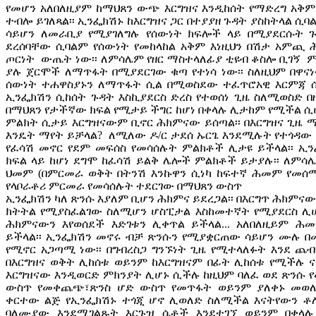
የመሆን አለበለዚያም ከማህጸን ውጭ እርግዝና እንዲከሰት የማድረግ አቅም
ተብሎ ይገለጻል፡፡ ኢንፌክሽኑ ከእርግዝና ጋር በተያያዘ ጉዳት ያስከትላል ሲባ
ሳይሆን ለመራቢያ የሚያገለግሉ የሰውነት ክፍሎች ላይ በሚያደርሱት ጉ
ደረሰባቸው ሲባልም የሰውነት የመከላከል አቅም እነዚህን በሽታ አምጪ
ጦርነት ውጤት ነው፡፡ ለምሳሌም የዘር ማስተላለፊያ ቲዩብ ቆስሎ ቢገኝ ም
ያሉ ጀርሞች ለማጥፋት በሚያደርገው ቁጣ የተነሳ ነው፡፡ ስለዚህም በዋና
ሰውነት ተሐዋስያኑን ለማጥፋት ሲል በሚወስደው ተፈጥሮአዊ እርምጃ ሰ
ኢንፌክሽን ሲከሰት ጉዳት እስኪያደርስ ድረስ የተወሰነ ጊዜ ስለሚወስድ በዚ
በማህጸን የታችኛው ክፍል የሚታይ ችግር ከሆነ በቀላሉ ሊታከም የሚችል ሲ
ምልክት ሲታይ እርግዝናውም ቢኖር ሕክምናው ይሰጣል፡፡ በእርግዝና ጊዜ ማህ
እንዴት ማየት ይቻላል? ለሚለው ዶ/ር ታደሰ ኡርጌ እንደሚሉት የተጎዳው 
የፈሳሽ መኖር የደም መፍሰስ የመሳሰሉት ምልክቶች ሊታዩ ይችላል፡፡ ኢን
ክፍል ላይ ከሆነ ደግሞ ከፈሳሽ ይልቅ ሌሎች ምልክቶች ይታያሉ፡፡ ለምሳሌ
ህመም (በምርመራ ወቅት በትንሽ እንኩዋን ሲነካ ከፍተኛ ሕመም የመሰማት
የላቦራቶሪ ምርመራ የመሳሰሉት ተደርገው በማህጸን ውስጥ
ኢንፌክሽን ካለ ጽንሱ እያለም ቢሆን ሕክምና ይደረጋል፡፡ በእርግጥ ሕክምናው
ክትትል የሚያስፈልገው ስለሚሆን ሆስፒታል እስከመተኛት የሚያደርስ ሊሆን
ሕክምናውን እየወሰደች እድገቱን ሊቀጥል ይችላል... አለበለዚይም 
ይችላል፡፡ ኢንፌክሽን መኖሩ ብቻ ጽንሱን የሚያቋርጠው ሳይሆን ሙሉ 
የሚኖር አጋጣሚ ነው፡፡ በግብረስጋ ግንኙነት ጊዜ የሚተላለፉት እንደ ጨ
በእርግዝና ወቅት ሊከሰቱ ወይንም ከእርግዝናም በፊት ሊከሰቱ የሚችሉ ና
እርግዝናው እንዲወርድ ምክንያት ሊሆኑ ሲችሉ ከዚህም ባለፈ ወደ ጽንሱ የ
ውስጥ የመቀጨጭ፣ጽንስ ሆድ ውስጥ የመጥፋት ወይንም ያለቀኑ መወለድ 
ቀርተው ልጅ የኢንፌክሽኑ ተጎጂ ሆኖ ሊወለድ ስለሚችል እናትየውን ቶ
ባለሙያው እንደሚገልጹት እርጉዝ ሴቶች እንደተገኘ ወይንም በቀላ