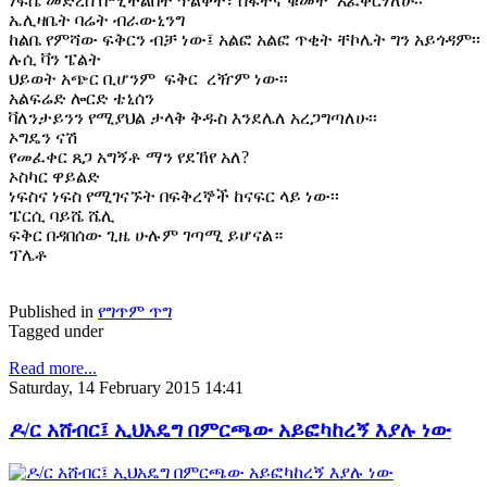
ነፍሴ መድረስ በሚችልበት ጥልቀት፣ ስፋትና ቁመት አፈቅርሃለሁ፡፡
ኤሊዛቤት ባሬት ብራውኒንግ
ከልቤ የምሻው ፍቅርን ብቻ ነው፤ አልፎ አልፎ ጥቂት ቸኮሌት ግን አይጎዳም፡፡
ሉሲ ቫን ፔልት
ህይወት አጭር ቢሆንም ፍቅር ረዥም ነው፡፡
አልፍሬድ ሎርድ ቴኒሰን
ቫለንታይንን የሚያህል ታላቅ ቅዱስ እንደሌለ አረጋግጣለሁ፡፡
ኦግዴን ናሽ
የመፈቀር ጸጋ አግኝቶ ማን የደኸየ አለ?
ኦስካር ዋይልድ
ነፍስና ነፍስ የሚገናኙት በፍቅረኞች ከናፍር ላይ ነው፡፡
ፔርሲ ባይሼ ሼሊ
ፍቅር በዳበሰው ጊዜ ሁሉም ገጣሚ ይሆናል።
ፕሌቶ
Published in
የግጥም ጥግ
Tagged under
Read more...
Saturday, 14 February 2015 14:41
ዶ/ር አሸብር፤ ኢህአዴግ በምርጫው አይፎካከረኝ እያሉ ነው