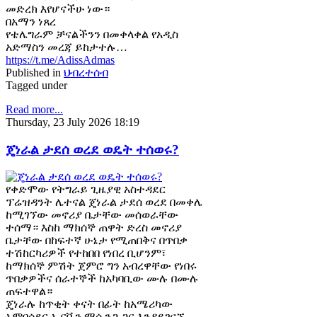
መድረክ እየሆናችሁ ነው።
በአማን ነጸረ
የቴሌግራም ቻናልችንን በመቀላቀል የአዲስ
አድማስን መረጃ ይከታተሉ…
https://t.me/AdissAdmas
Published in
ህብረተሰብ
Tagged under
Read more...
Thursday, 23 July 2026 18:19
ጄነራል ታደሰ ወረደ ወዴት ተሰወሩ?
የቀድሞው የትግራይ ጊዜያዊ አስተዳደር
ፕሬዝዳንት ሌተናል ጄነራል ታደሰ ወረደ በመቀሌ
ከሚገኘው መኖሪያ ቤታቸው መሰወራቸው
ተሰማ። እስከ ማክሰኞ ጠዋት ድረስ መኖሪያ
ቤታቸው በከፍተኛ ሁኔታ የሚጠበቅና በጥበቃ
ተሽከርካሪዎች የተከበበ የነበረ ቢሆንም፣
ከማክሰኞ ምሽት ጀምሮ ግን አብረዋቸው የነበሩ
ጥበቃዎችና ሰራተኞች ከአካባቢው ሙሉ በሙሉ
ጠፍተዋል።
ጄነራሉ ከጥቂት ቀናት በፊት ከአሜሪካው
አምባሳደር ኤርቪን ማሲንጋ ጋር እንዳይገናኙ