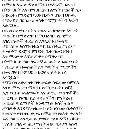
በማዋል ላይ ይገኛል። ማኔ በተለይም በጤና፣
በትምህርት እና በማህበረሰብ ልማት ዘርፎች ላይ
ትኩረት በማድረግ የአካባቢውን ህዝብ ህይወት
የሚቀይሩ በርካታ ታላላቅ ፕሮጀክቶችን እውን
አድርጓል።
በህጻንነቱ የነበረበትን የጤና አገልግሎት እጥረት
መሰረት በማድረግ፣ በማህበረሰቡ የህክምና
አገልግሎቶች ተደራሽ እንዲሆኑ ዘመናዊ
ሆስፒታል አስገንብቷል። ከዚህ በተጨማሪም
የሁለተኛ ደረጃ ትምህርት ቤት በመገንባት፣
ለተማሪዎች ላፕቶፖችን በማቅረብ፣
በትምህርታቸው ከፍተኛ ውጤት ላስመዘገቡት
ማበረታቻ በመስጠት እና ወጣት ተማሪዎችን
በመደገፍ በትምህርት ዘርፍ ትልቅ አሻራ
አሳርፏል።
የማኔ በጎ አድራጎት በትውልድ ስፍራው ባምባሊ
እንደ ማዶ ጋዝ ማደያ፣ የፖስታ ቤት፣ የ4ጂ
ኢንተርኔት አገልግሎት እና ታዳጊ ተጫዋቾችን
የሚያበቁ የእግር ኳስ ቁሳቁሶችን በማቅረብ
መሰረታዊ ልማቶች እንዲሟሉ አስችሏል።
ዘገባዎች እንደሚጠቁሙት ለአካባቢው ቤተሰቦች
የወርሃዊ የገንዘብ ድጋፍ በማድረግ የዕለት ተዕለት
ኑሯቸውን እንዲወጡ ያግዛቸዋል። ለማኔ ስኬት
ማለት የግል ውጤታማነት ብቻ ሳይሆን እሱን