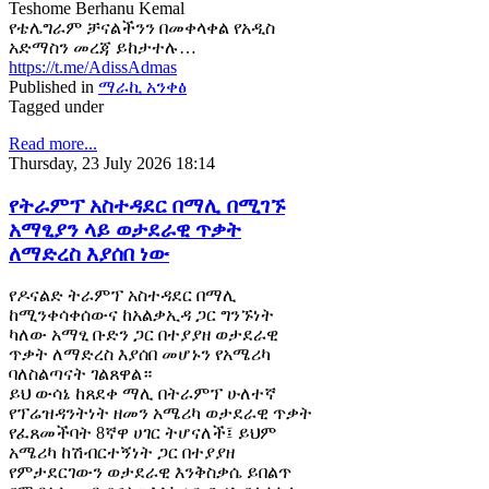
Teshome Berhanu Kemal
የቴሌግራም ቻናልችንን በመቀላቀል የአዲስ
አድማስን መረጃ ይከታተሉ…
https://t.me/AdissAdmas
Published in
ማራኪ አንቀፅ
Tagged under
Read more...
Thursday, 23 July 2026 18:14
የትራምፕ አስተዳደር በማሊ በሚገኙ
አማፂያን ላይ ወታደራዊ ጥቃት
ለማድረስ እያሰበ ነው
የዶናልድ ትራምፕ አስተዳደር በማሊ
ከሚንቀሳቀሰውና ከአልቃኢዳ ጋር ግንኙነት
ካለው አማፂ ቡድን ጋር በተያያዘ ወታደራዊ
ጥቃት ለማድረስ እያሰበ መሆኑን የአሜሪካ
ባለስልጣናት ገልጸዋል።
ይህ ውሳኔ ከጸደቀ ማሊ በትራምፕ ሁለተኛ
የፕሬዝዳንትነት ዘመን አሜሪካ ወታደራዊ ጥቃት
የፈጸመችባት 8ኛዋ ሀገር ትሆናለች፤ ይህም
አሜሪካ ከሽብርተኝነት ጋር በተያያዘ
የምታደርገውን ወታደራዊ እንቅስቃሴ ይበልጥ