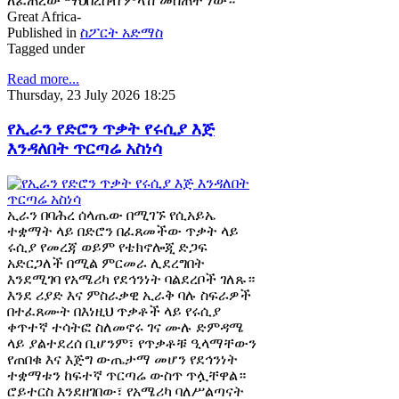
ለፈጠረው ማህበረሰብ ምላሽ መስጠት ነው።
Great Africa-
Published in
ስፖርት አድማስ
Tagged under
Read more...
Thursday, 23 July 2026 18:25
የኢራን የድሮን ጥቃት የሩሲያ እጅ
እንዳለበት ጥርጣሬ አስነሳ
ኢራን በባሕረ ሰላጤው በሚገኙ የሲአይኤ
ተቋማት ላይ በድሮን በፈጸመችው ጥቃት ላይ
ሩሲያ የመረጃ ወይም የቴክኖሎጂ ድጋፍ
አድርጋለች በሚል ምርመራ ሊደረግበት
እንደሚገባ የአሜሪካ የደኅንነት ባልደረቦች ገለጹ።
እንደ ሪያድ እና ምስራቃዊ ኢራቅ ባሉ ስፍራዎች
በተፈጸሙት በእነዚህ ጥቃቶች ላይ የሩሲያ
ቀጥተኛ ተሳትፎ ስለመኖሩ ገና ሙሉ ድምዳሜ
ላይ ያልተደረሰ ቢሆንም፣ የጥቃቶቹ ዒላማቸውን
የጠበቁ እና እጅግ ውጤታማ መሆን የደኅንነት
ተቋማቱን ከፍተኛ ጥርጣሬ ውስጥ ጥሏቸዋል።
ሮይተርስ እንደዘገበው፣ የአሜሪካ ባለሥልጣናት