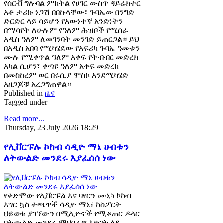
የሰርቭ ግሎባል ምክትል የሀገር ውስጥ ዳይሬክተር
አቶ ታሪኩ ነጋሽ በበኩላቸው፣ ጉባኤው በንግድ
ድርድር ላይ ሳይሆን የእውነተኛ አንድነትን
በማሳየት ለሁሉም የዓለም ሕዝቦች የሚሰራ
አዲስ ዓለም ለመገንባት መንገድ ይጠርጋል። ይህ
በአዲስ አበባ የሚካሄደው የአፍሪካ ጉባኤ ዓመቱን
ሙሉ የሚቀጥል ዓለም አቀፍ የትብብር መድረክ
አካል ሲሆን፣ ቀጣዩ ዓለም አቀፍ መድረክ
በመስከረም ወር በሩሲያ ሞስኮ እንደሚካሄድ
አዘጋጆቹ አረጋግጠዋል።
Published in
ዜና
Tagged under
Read more...
Thursday, 23 July 2026 18:29
የሊቨርፑሉ ኮከብ ሳዲዮ ማኔ ሀብቱን
ለትውልድ መንደሩ እያፈሰሰ ነው
የቀድሞው የሊቨርፑል እና ባየርን ሙኒክ ኮከብ
እግር ኳስ ተጫዋች ሳዲዮ ማኔ፣ ከስፖርት
ህይወቱ ያገኘውን በሚሊዮኖች የሚቆጠር ዶላር
በትውልድ መንደሩ ማህበራዊ እድገት ላይ