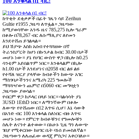
100 እንቁላል በ1 ብር!
ከጥቂት ደቂቃዎች በፊት ገጼን ሳይ Zerihun
Gultie የ1955 ጋዜጣ ለጥፏል። ጋዜጣው
ከሚያወሳቸው አንዱ ዜና 785,275 ኪሎ ግራም
በቆሎ በ78,267 ብር ለሱማሊያና ለየመን
እንደተሸጠ ይገልጻል።
ይህ ሽያጭ እስከ አሰብ የተጓጓዘው በኛ
ትራንስፖርት ከሆነ በኩንታል ከብር 30.00 በታች
መሆኑ ነው። ያኔ የሀገር ውስጥ ዋጋ በኪሎ ከ0.25
ሳንቲም አይበልጥም ነበር። እንቁላልም በኪሎ
ከ1.00 በታች እንደሆነና በ2058 ብር ልዩ ልዩ
የተሻለ ዝርያ ያላቸው ከብቶችን ከውጭ አገር
ማስገባታችንንና አሜሪካ 225 ግመሎች
ማጓጓዣውን ጨምሮ በ5060 ብር መግዛቷን
ጋዜጣው ያወሳል።
የብርም ዋጋ ከዶላር በላይ ነበር። ባልሳሳት ያኔ
3USD 1EthD ነበር። ለማንኛውም በቆሎ
ለውጭ የተሸጠው በ12 እጥፍ ሲሆ፣ እኔ ሳውቅ
በአንድ ብር 100 እንቁላል ስለነበር ብዙ እጥፍ
መሆኑ ነው። የምርጥ ከብቶቹንና የግመሎቹን
ስሌት ለናንተ ልተወው። በአሁኑ ጊዜ ግን ለውጭ
ገበያ የሚቀርበው ከሀገር ቤት ባነሰ ይመስለኛል።
ጋዜጣውን ለለጠፈው ወዳጄ ምስጋና አቀርባለሁ።