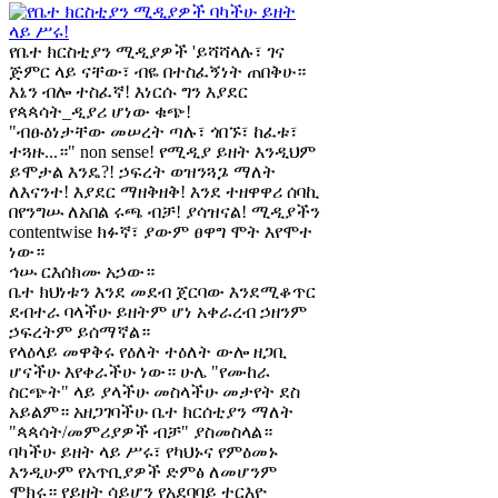
የቤተ ክርስቲያን ሚዲያዎች 'ይሻሻላሉ፣ ገና
ጅምር ላይ ናቸው፣ ብዬ በተስፈኝነት ጠበቅሁ።
እኔን ብሎ ተስፈኛ! እነርሱ ግን እያደር
የጳጳሳት_ዲያሪ ሆነው ቁጭ!
"ብፁዕነታቸው መሠረት ጣሉ፣ ጎበኙ፣ ከፈቱ፣
ተጓዙ...።" non sense! የሚዲያ ይዘት እንዲህም
ይሞታል እንዴ?! ኃፍረት ወዝንጓጔ ማለት
ለእናንተ! እያደር ማዘቅዘቅ! እንደ ተዘዋዋሪ ሰባኪ
በየንግሡ ለአበል ሩጫ ብቻ! ያሳዝናል! ሚዲያችን
contentwise ክፉኛ፣ ያውም ፀዋግ ሞት እየሞተ
ነው።
ኅሡ ርእሰክሙ አኃው።
ቤተ ክህነቱን እንደ መደብ ጀርባው እንደሚቆጥር
ደብተራ ባላችሁ ይዘትም ሆነ አቀራረብ ኃዘንም
ኃፍረትም ይሰማኛል።
የላዕላይ መዋቅሩ የዕለት ተዕለት ውሎ ዘጋቢ
ሆናችሁ እየቀራችሁ ነው። ሁሌ "የሙከራ
ስርጭት" ላይ ያላችሁ መስላችሁ መታየት ደስ
አይልም። አዘጋገባችሁ ቤተ ክርሰቲያን ማለት
"ጳጳሳት/መምሪያዎች ብቻ" ያስመስላል።
ባካችሁ ይዘት ላይ ሥሩ፣ የካህኑና የምዕመኑ
እንዲሁም የአጥቢያዎች ድምፅ ለመሆንም
ሞክሩ። የይዘት ሳይሆን የአደባባይ ተርእዮ