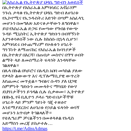
በኢትዮጵያ የእስራኤል አምባሳደር አቭራሃም
ንጉሴ ታላቁ የኢትዮጵያ ህዳሴ ግድብ ለሀገሪቱ
የኢኮኖሚና የኢንዱስትሪ እድገት በጣም አስፈላጊ
መሆኑን በመግለጽ አድናቆታቸውን ለግሰዋል።
ይህ የእስራኤል ድጋፍ የመጣው የግብፅ የውጭ
ጉዳይ ሚኒስትር ኢትዮጵያ ግድቡን በብቸኝነት
እያንቀሳቀሰች ነው ሲሉ ከከሰሱ በኋላ ሲሆን፣
አምባሳደሩ በተጨማሪም የሁለቱን ሀገራት
ግንኙነት ለማጠናከር የእስራኤል ኩባንያዎች
በኢትዮጵያ በእርሻ፣ በጠብታ መስኖና በዓሣ ሀብት
ልማት ላይ ለመሰማራት ፍላጎት እንዳላቸው
ገልጸዋል።
በሌላ በኩል በካይሮና በአዲስ አበባ መካከል ያለው
የቃላት ልውውጥ እና ዲፕሎማሲያዊ ውጥረት
እየጨመረ መጥቷል። ግብፅና ሱዳን ያለ ህጋዊ
ስምምነት ግድቡን መሙላትና ማካሄድ የውሃ
ደህንነታችንን ይጎዳል ሲሉ ሲቃወሙ፣ ኢትዮጵያ
በበኩሏ የ4 ቢሊዮን ዶላሩ ግድብ በታችኞቹ
ሀገራት ላይ ምንም ዓይነት ጎጂ ተጽዕኖ
እንደማያደርስና ለሀገሪቱ የኃይል ፍላጎት ወሳኝ
መሆኑን አጥብቃ ትገልጻለች።
የቴሌግራም ቻናልችንን በመቀላቀል የአዲስ
አድማስን መረጃ ይከታተሉ…
https://t.me/AdissAdmas