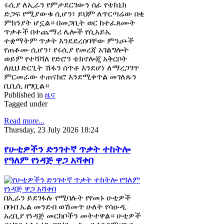
ሩሲያ ለኢራን የምታደርገውን ሰፊ የቴክኒክ
ድጋፍ የሚያውቁ ሲሆን፣ ይህም ለጥርጣሬው በቂ
ምክንያት ሆኗል። በመጋቢት ወር ከተፈጸሙት
ጥቃቶች በተጨማሪ ሌሎች የሲአይኤ
ተቋማትም ጥቃት እንደደረሰባቸው ምንጮች
የጠቆሙ ሲሆን፣ የሩሲያ የመረጃ አገልግሎት
ወይም የተሻሻለ የድሮን ቴክኖሎጂ አቅርቦት
ለዚህ ድርጊት ሽፋን ሰጥቶ እንደሆነ ለማረጋገጥ
ምርመራው ተጠናክሮ እንደሚቀጥል መገለጹን
ቢቢሲ ዘግቧል።
Published in
ዜና
Tagged under
Read more...
Thursday, 23 July 2026 18:24
የሁቲዎችን ድንገተኛ ጥቃት ተከትሎ
የዓለም የነዳጅ ዋጋ አሻቀበ
በኢራን ይደገፋሉ የሚባሉት የየመኑ ሁቲዎች
በባብ ኤል መንደብ ወሽመጥ ሁለት የሳዑዲ
አረቢያ የነዳጅ መርከቦችን መትተዋል። ሁቲዎች