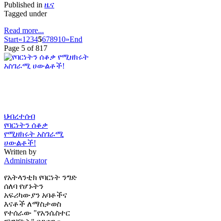
Published in
ዜና
Tagged under
Read more...
Start
«
1
2
3
4
5
6
7
8
9
10
»
End
Page 5 of 817
ህብረተሰብ
የባርነትን ሰቆቃ
የሚዘክሩት አስገራሚ
ሀውልቶች!
Written by
Administrator
የአትላንቲክ የባርነት ንግድ
ሰለባ የሆኑትን
አፍሪካውያን አባቶችና
እናቶች ለማስታወስ
የተሰራው "የአንሴስተር