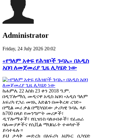
Administrator
Friday, 24 July 2026 20:02
«የዓለም አቀፍ የሕዝቦች ጉባኤ» በአዲስ
አበባ ለመጀመሪያ ጊዜ ሊካሄድ ነው
ከሐምሌ 22 እስከ 23 ቀን 2018 ዓ.ም.
በዲፕሎማሲ መዲናዋ አዲስ አበባ «አዲስ ዓለም
አፍሪካ የጋራ መፃኢ እድልን በመቅረጽ ረገድ»
በሚል መሪ ቃል በሚካሄደው ታሪካዊ ጉባኤ ላይ
ከ700 በላይ የመንግሥት መሪዎች፣
ዲፕሎማቶች፣ የቢዝነስ ባለሀብቶች፣ የፈጠራ
ባለሙያዎችና የሲቪል ማህበራት ተወካዮች
ይሳተፋሉ።
ይህ ታላቅ መድረክ በአፍሪካ አህጉር ሲካሄድ