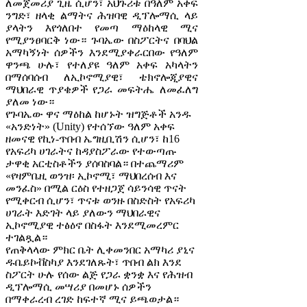
ለመጀመሪያ ጊዜ ሲሆን፣ አህጉሪቱ በዓለም አቀፍ
ንግድ፣ ዘላቂ ልማትና ሕዝባዊ ዲፕሎማሲ ላይ
ያላትን እየጎለበተ የመጣ ማዕከላዊ ሚና
የሚያንፀባርቅ ነው። ጉባኤው በስፖርትና በባህል
አማካኝነት ሰዎችን እንደሚያቀራርበው የዓለም
ዋንጫ ሁሉ፣ የተለያዩ ዓለም አቀፍ አካላትን
በማሰባሰብ ለኢኮኖሚያዊ፣ ቴክኖሎጂያዊና
ማህበራዊ ጥያቄዎች የጋራ መፍትሔ ለመፈለግ
ያለመ ነው።
የጉባኤው ዋና ማዕከል ከሆኑት ዝግጅቶች አንዱ
«አንድነት» (Unity) የተሰኘው ዓለም አቀፍ
ዘመናዊ የኪነ-ጥበብ ኤግዚቢሽን ሲሆን፣ ከ16
የአፍሪካ ሀገራትና ከዳያስፖራው የተውጣጡ
ታዋቂ አርቲስቶችን ያሰባስባል። በተጨማሪም
«የዛምቤዚ ወንዝ፡ ኢኮኖሚ፣ ማህበረሰብ እና
መንፈስ» በሚል ርዕስ የተዘጋጀ ሳይንሳዊ ጥናት
የሚቀርብ ሲሆን፣ ጥናቱ ወንዙ በስድስት የአፍሪካ
ሀገራት እድገት ላይ ያለውን ማህበራዊና
ኢኮኖሚያዊ ተፅዕኖ በስፋት እንደሚመረምር
ተገልጿል።
የጠቅላላው ምክር ቤት ሊቀመንበር አማካሪ ያኒና
ዱቤይኮቭስካያ እንደገለጹት፣ ጥበብ ልክ እንደ
ስፖርት ሁሉ የሰው ልጅ የጋራ ቋንቋ እና የሕዝብ
ዲፕሎማሲ መሣሪያ በመሆኑ ሰዎችን
በማቀራረብ ረገድ ከፍተኛ ሚና ይጫወታል።