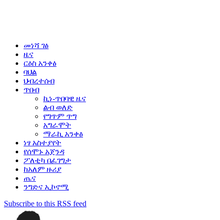
መነሻ ገፅ
ዜና
ርዕስ አንቀፅ
ባህል
ህብረተሰብ
ጥበብ
ኪነ-ጥበባዊ ዜና
ልብ ወለድ
የግጥም ጥግ
አግራሞት
ማራኪ አንቀፅ
ነፃ አስተያየት
የሰሞኑ አጀንዳ
ፖለቲካ በፈገግታ
ከአለም ዙሪያ
ጤና
ንግድና ኢኮኖሚ
Subscribe to this RSS feed