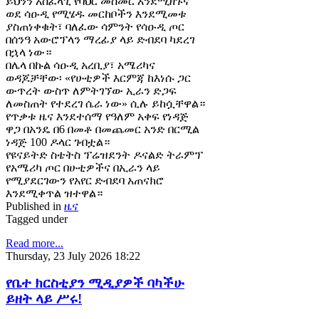
ይህንን አስፈላጊ የባህር መስመር እንደሚዘጉና
ወደ ሳዑዲ የሚሄዱ መርከቦችን እንደሚመቱ
ያስጠነቀቁት፣ ባለፈው ሳምንት የሳዑዲ ጦር
በሰንዓ አውሮፕላን ማረፊያ ላይ ድብደባ ካደረገ
በኋላ ነው።
በሌላ በኩል ሳዑዲ አረቢያ፣ አሜሪካና
ወዳጆቻቸው፡ «የሁቲዎች እርምጃ ከእነሱ ጋር
ውጥረት ውስጥ ለምትገኘው ኢራን ድጋፍ
ለመስጠት የተደረገ ሴራ ነው» ሲሉ ይከሷቸዋል።
የጥቃቱ ዜና እንደተሰማ የዓለም አቀፍ የነዳጅ
ዋጋ በአንዴ በ6 በመቶ በመጨመር አንድ በርሚል
ነዳጅ 100 ዶላር ገብቷል።
የዩናይትድ ስቴትስ ፕሬዝደንት ዶናልድ ትራምፕ
የአሜሪካ ጦር በሁቲዎችና በኢራን ላይ
የሚያደርገውን የአየር ድብደባ አጠናክሮ
እንደሚቀጥል ዝተዋል።
Published in
ዜና
Tagged under
Read more...
Thursday, 23 July 2026 18:22
የቤተ ክርስቲያን ሚዲያዎች ባካችሁ
ይዘት ላይ ሥሩ!