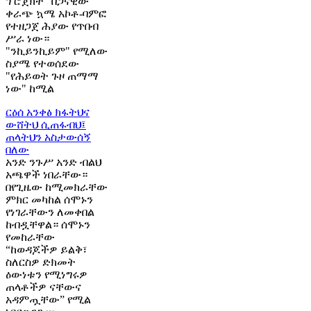
ፕሮጀክት" በጋናዊው
ቀራጭ ኳሜ አኮቶ-ባምፎ
የተዘጋጀ ሕያው የጥበብ
ሥራ ነው።
"ንኪይንኪይም" የሚለው
ስያሜ የተወሰደው
"የሕይወት ጉዞ ጠማማ
ነው" ከሚል
ርዕሰ አንቀፅ
ክፋትህና
ውሸትህ ሲጠፋብህ፤
ጠላትህን አስታውሰኝ
በለው
አንድ ንጉሥ አንድ ብልህ
አጫዋች ነበራቸው።
በየጊዜው ከሚመክራቸው
ምክር መካከል ሰሞኑን
የነገራቸውን ለመቀበል
ከብዷቸዋል። ሰሞኑን
የመከራቸው
“ከወዳጆችዎ ይልቅ፣
ስለርስዎ ድክመት
ዕውነቱን የሚነግሩዎ
ጠላቶችዎ ናቸውና
አዳምጧቸው” የሚል