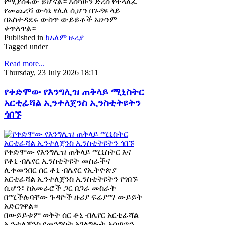
የሚያሰፋው ይሆናል። እስካሁን ድረስ የተላለፈ
የመጨረሻ ውሳኔ የሌለ ሲሆን በጉዳዩ ላይ
በአስተዳደሩ ውስጥ ውይይቶች አሁንም
ቀጥለዋል።
Published in
ከአለም ዙሪያ
Tagged under
Read more...
Thursday, 23 July 2026 18:11
የቀድሞው የእንግሊዝ ጠቅላይ ሚኒስትር
አርቲፊሻል ኢንተለጀንስ ኢንስቲትዩትን
ጎበኙ
የቀድሞው የእንግሊዝ ጠቅላይ ሚኒስትር እና
የቶኒ ብሌየር ኢንስቲትዩት መስራችና
ሊቀመንበር ሰር ቶኒ ብሌየር የኢትዮጵያ
አርቲፊሻል ኢንተለጀንስ ኢንስቲትዩትን የጎበኙ
ሲሆን፣ ከአመራሮች ጋር በጋራ መስራት
በሚችሉባቸው ጉዳዮች ዙሪያ ፍሬያማ ውይይት
አድርገዋል።
በውይይቱም ወቅት ሰር ቶኒ ብሌየር አርቲፊሻል
ኢንተለጀንስ የመንግስት አገልግሎት አሰጣጥን