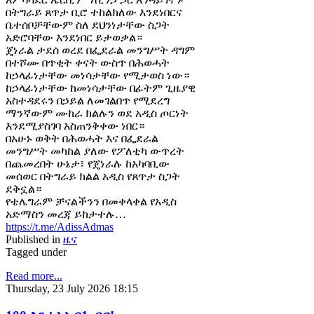
በትግራይ ጸጥታ ቢሮ ተከልክለው እንደነበርና
ቤተሰቦቻቸውም ስለ ደህንነታቸው ስጋት
አድሮባቸው እንደነበር ይታወቃል።
ጄነራል ታደሰ ወረደ በፌደራል መንግሥት ዳግም
በተሾሙ በጥቂት ቀናት ውስጥ በሕወሓት
ከኃላፊነታቸው መነሳታቸው የሚታወስ ነው።
ከኃላፊነታቸው ከመነሳታቸው በፊትም ጊዜያዊ
አስተዳደሩን በኃይል ለመገልበጥ የሚደረግ
ማንኛውም ሙከራ ክልሉን ወደ አዲስ ጦርነት
እንደሚያስገባ አስጠንቅቀው ነበር።
በአሁኑ ወቅት በሕወሓት እና በፌደራል
መንግሥት መካከል ያለው የፖለቲካ ውጥረት
በጨመረበት ሁኔታ፣ የጄነራሉ ከአካባቢው
መሰወር በትግራይ ክልል አዲስ የጸጥታ ስጋት
ደቅኗል።
የቴሌግራም ቻናልችንን በመቀላቀል የአዲስ
አድማስን መረጃ ይከታተሉ…
https://t.me/AdissAdmas
Published in
ዜና
Tagged under
Read more...
Thursday, 23 July 2026 18:15