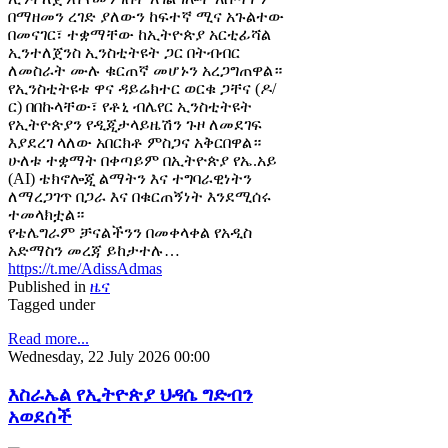
በማዘመን ረገድ ያለውን ከፍተኛ ሚና አጉልተው
በመናገር፣ ተቋማቸው ከኢትዮጵያ አርቲፊሻል
ኢንተለጀንስ ኢንስቲትዩት ጋር በትብብር
ለመስራት ሙሉ ቁርጠኛ መሆኑን አረጋግጠዋል።
የኢንስቲትዩቱ ዋና ዳይሬክተር ወርቁ ጋቸና (ዶ/
ር) በበኩላቸው፣ የቶኒ ብሌየር ኢንስቲትዩት
የኢትዮጵያን የዲጂታላይዜሽን ጉዞ ለመደገፍ
እያደረገ ላለው አበርክቶ ምስጋና አቅርበዋል።
ሁለቱ ተቋማት በቀጣይም በኢትዮጵያ የኤ.አይ
(AI) ቴክኖሎጂ ልማትን እና ተግባራዊነትን
ለማረጋገጥ በጋራ እና በቁርጠኝነት እንደሚሰሩ
ተመላክቷል።
የቴሌግራም ቻናልችንን በመቀላቀል የአዲስ
አድማስን መረጃ ይከታተሉ…
https://t.me/AdissAdmas
Published in
ዜና
Tagged under
Read more...
Wednesday, 22 July 2026 00:00
እስራኤል የኢትዮጵያ ህዳሴ ግድብን
አወደሰች