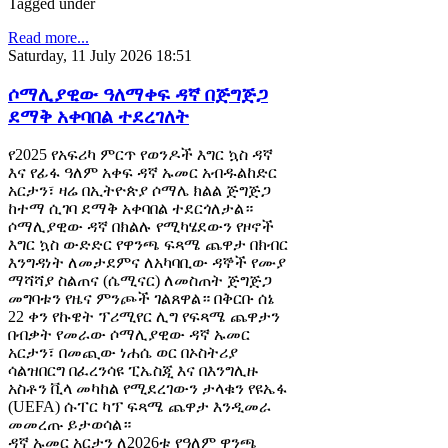
Tagged under
Read more...
Saturday, 11 July 2026 18:51
ሶማሊያዊው ዓለማቀፍ ዳኛ በጅግጅጋ
ደማቅ አቀባበል ተደረገለት
የ2025 የአፍሪካ ምርጥ የወንዶች እግር ኳስ ዳኛ
እና የፊፋ ዓለም አቀፍ ዳኛ ኡመር አብዱልከድር
አርታን፣ ዛሬ በኢትዮጵያ ሶማሌ ክልል ጅግጅጋ
ከተማ ሲገባ ደማቅ አቀባበል ተደርጎለታል።
ሶማሊያዊው ዳኛ በክልሉ የሚካሄደውን የዞኖች
እግር ኳስ ውድድር የዋንጫ ፍጻሜ ጨዋታ በክብር
እንግዳነት ለመታደምና ለአካባቢው ዳኞች የሙያ
ማሻሻያ ስልጠና (ሴሚናር) ለመስጠት ጅግጅጋ
መግባቱን የዜና ምንጮች ገልጸዋል። በቅርቡ ሰኔ
22 ቀን የኩዌት ፕሪሚየር ሊግ የፍጻሜ ጨዋታን
በብቃት የመራው ሶማሊያዊው ዳኛ ኡመር
አርታን፣ በመጪው ነሐሴ ወር በኦስትሪያ
ሳልዝበርግ በፈረንሳዩ ፒኤስጂ እና በእንግሊዙ
አስቶን ቪላ መካከል የሚደረገውን ታላቁን የዩኤፋ
(UEFA) ሱፐር ካፕ ፍጻሜ ጨዋታ እንዲመራ
መመረጡ ይታወሳል።
ዳኛ ኡመር አርታን ለ2026ቱ የዓለም ዋንጫ