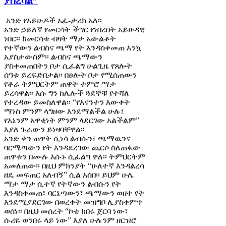
ያስረሳል”
አንድ የአይሁዶች አፈ-ታሪክ አለ፡፡
አንድ ኃይለኛ የመርሳት ችግር የነበረበት አይሁዳዊ
ነበር፡፡ ከመርሳቱ ብዛት ማታ አውልቆት
የተኛውን ልብስና ጫማ የት እንዳስቀመጠ እንኳ
አያስታውስም፡፡ ልብስና ጫማውን
ያስቀመጠበትን ቦታ ሲፈልግ ሁልጊዜ የጸሎት
ሰዓቱ ይረፍድበታል፡፡ በፀሎት ቦታ የሚሰጠውን
የቶራ ትምህርትም ጠዋት ተምሮ ማታ
ይረሳዋል፡፡ እሱ ግን ከሌሎች ጓደኞቹ የተሻለ
የተረዳው ይመስለዋል፡፡ “የእናንተን እውቀት
ማነስ ምንም ላግዘው እንደማልችል ሁሉ፤
የእኔንም አዋቂነት ምንም ላደርገው አልችልም”
እያለ ጉራውን ይነዛባቸዋል፡፡
አንድ ቀን ጠዋት ሲነሳ ልብሱን፣ ጫማዉንና
ባርሜጣውን የት እንዳደረገው ጨርሶ ስለጠፋው
ጠዋቱን በሙሉ እሱኑ ሲፈልግ ዋለ፡፡ ትምህርትም
አመለጠው፡፡ በዚህ ምክንያት “ሁለተኛ እንዳልረሳ
ዘዴ መፍጠር አለብኝ” ሲል አሰበ፡፡ ይህም ሁሌ
ማታ ማታ ሲተኛ የትኛውን ልብሱን የት
እንዳስቀመጠ፣ ባርኔጣውን፣ ጫማውን ወዘተ የት
እንደሚያደርገው በወረቀት መዝግቦ ሊያስቀምጥ
ወሰነ፡፡ በዚህ መሰረት “ኮቴ ከበሩ ጀርባ ነው፣
ሱሪዬ ወንበሩ ላይ ነው” እያለ ሁሉንም ዘርዝሮ