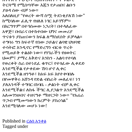
ትርጓሜ የሚሰጣቸው እጁን የታጠበና ልቡን
ያፀዳ ሰው ብቻ ነው፡፡
አለበለዚያ “የወረት ውሻ ስሟ ትደነቂያለሽ ነው”
ከሚባለው ፈሊጥ የዘለለ ነገር አይገኝም፡፡
በእርግጥም በተጎሰመው ነጋሪት፣ በተላለፈው
አዋጅ፣ በብራና በተከተበው ህግና መመሪያ
ጥናቱን ያስጠናውን ክፍል ለማስደሰት ይቻላል፡፡
ተግባሩ ግን ከፍተኛ የሰው ኃይልና ልባዊ ህዝባዊ
ተሳትፎ እንዲኖር የማድረግን ብርቱ ጥረት
የሚጠይቅ ተልዕኮ ነው፡፡ የሃገራችን የዘወትር
ህመም፤ ያማረ እቅድና እንከን - አልባ የተባለ
የወረቀት ስራ በተነደፈ ቁጥር፤ የተፃፈው ሊቀደድ
እንደሚችል የታቀደው ሽባ ሆኖ ሊቀር
እንደሚችል ዘንግቶ፣ ከአፍ አፍ እየተቀባበሉ
በየመዋቅሩ አሸንዳ የድል ብስራት መለፈፍ፣ ነገ
ያለአንዳች ተግባር በነባቤ - ቃልነት ብቻ ሊቀር
እንደሚችልና ለከፋ ችግር ሊያጋልጥ እንደሚችል
አለመገንዘብና ተዘናግቶ ማዘናጋት ነው፡፡ “የአሬራ
ጥጋብ የሚመጣውን ክረምት ያስረሳል”
እንደሚባለው መሆኑ ነው!
Published in
ርዕሰ አንቀፅ
Tagged under