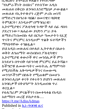
በጋዜጠኛ ይትባረክ ዋለልኝ የተሰናዳው
“የአምራችነት ሰብእና” የተሰኘው አዲስ
መጽሐፍ በቅርቡ ለንባብ እንደሚበቃ ታውቋል።
መጽሐፉ የኢትዮጵያን ረጅም ታሪክ መነሻ
በማድረግ በሀገሪቱ ባህል፣ ዘመናዊና ባህላዊ
ትምህርት፣ እንዲሁም በማኅበራዊ፣
ኢኮኖሚያዊና ፖለቲካዊ ጉዳዮች ላይ ሰፊ ዳሰሳ
ያደረገ ነው። ጸሐፊው ይህንን ሥራ ይፋ
ለማድረግ በመስኩ ላይ በርካታ ዓመታትን የፈጀ
ጥናትና ምርምር እንዲሁም ጥልቅ ፍተሻዎችን
ማካሄዳቸው ተገልጿል።
ይህ አዲስ መጽሐፍ በተለይ ኢትዮጵያ በአሁኑ
ወቅት ለገጠማት ውስብስብ ፖለቲካዊና
ኢኮኖሚያዊ ቀውሶች ዋና መንስኤዎች ምን
እንደሆኑ በጥብቅ ሳይንሳዊ ምርምር ይፈትሻል።
ከችግሮቹ ለመውጣትና መፍትሔ ለማምጣት
የሚያስችሉ አቅጣጫዎችንና የመውጫ
መንገዶችንም በስፋት የሚጠቁም በመሆኑ
ለንባብ ሊበቃ ቀናት የቀሩትን ይህንን መጽሐፍ
አንባቢዎች በትዕግሥት እንዲጠብቁ ጥሪ
ቀርቧል።
የቴሌግራም ቻናልችንን በመቀላቀል የአዲስ
አድማስን መረጃ ይከታተሉ…
https://t.me/AdissAdmas
Published in
ኪነ-ጥበባዊ ዜና