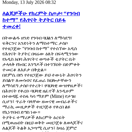
Monday, 13 July 2026 08:32
ለልጆቻችሁ የክረምት ስጦታ፡ “የንባብ
ከተማ” የሕፃናት ትያትር በይፋ
ተመረቀ!
በትውልዱ ዘንድ የንባብ ባህልን ለማሳደግ፣
ፍቅርንና አንድነትን ለማስተማር ታስቦ
የተዘጋጀው “የንባብ ከተማ” የተሰኘው አዲስ
የሕፃናት ትያትር በዛሬው ዕለት በፍላሚንጎው
የአዲስ አበባ ሕፃናትና ወጣቶች ቲያትር ቤት
ታላላቅ የክብር እንግዶች በተገኙበት በድምቀት
ተመርቆ ለእይታ በቅቷል።
በደምሴ በየነ የተዘጋጀው ይህ ተውኔት ሕፃናትን
ይበልጥ ለመሳብና የፈጠራ ክህሎታቸውን
ለማሳደግ ታስቦ የተረት፣ የባህላዊ ውዝዋዜዎች፣
በሕፃናት የቀረቡ ባህላዊ ዘፈኖች እንዲሁም
በተወዳጁ ተስፋ ካሳ ማይም (Mime) የታገዘ
ሲሆን፤ ጥራት ባላቸው ዘመናዊ መብራቶችና
ማራኪ ሙዚቃዎች ተዘጋጅቶ የቀረበ ልዩ
የኪነጥበብ ድግስ ነው።
ትያትሩ ተማሪዎች ለክረምት ዕረፍት
በሚወጡበት በዚህ ወቅት መዘጋጀቱ ለወላጆችና
ለልጆች ትልቅ አጋጣሚ ሲሆን፤ ከዛሬ ጀምሮ