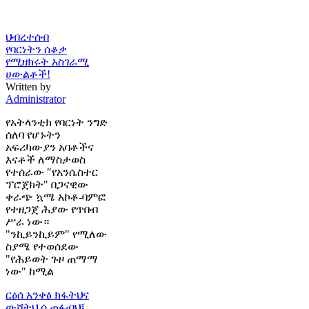
ህብረተሰብ
የባርነትን ሰቆቃ
የሚዘክሩት አስገራሚ
ሀውልቶች!
Written by
Administrator
የአትላንቲክ የባርነት ንግድ
ሰለባ የሆኑትን
አፍሪካውያን አባቶችና
እናቶች ለማስታወስ
የተሰራው "የአንሴስተር
ፕሮጀክት" በጋናዊው
ቀራጭ ኳሜ አኮቶ-ባምፎ
የተዘጋጀ ሕያው የጥበብ
ሥራ ነው።
"ንኪይንኪይም" የሚለው
ስያሜ የተወሰደው
"የሕይወት ጉዞ ጠማማ
ነው" ከሚል
ርዕሰ አንቀፅ
ክፋትህና
ውሸትህ ሲጠፋብህ፤