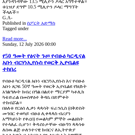
እያንዳንዳቸው 13.5 ሚሊዮን ዶላር አግኝተዋል።
ቱኒዝያ ደግሞ 10.5 ሚሊዮን ዶላር ማግኘት
ችላለች።
G.A-
Published in
ስፖርት አድማስ
Tagged under
Read more...
Sunday, 12 July 2026 00:00
የ50 ዓመት የፅናት ጉዞ፡ የብፁዕ ካርዲናል
አቡነ ብርሃነኢየሱስ የወርቅ ኢዮቤልዩ
ተከበረ
የብፁዕ ካርዲናል አቡነ ብርሃነኢየሱስ እና የብፁዕ
አቡነ ጸጋዬ 50ኛ ዓመት የወርቅ ኢዮቤልዩ የክህነት
አገልግሎት ክብረ በዓል በልደተ ማርያም ካቶሊክ
ካቴድራል በመስዋዕተ ቅዳሴ በድምቀት
ተከብሯል።
በዕለቱ የርዕሰ ሊቃነ ጳጳሳት ፍራንሲስ (በቅድስት
መንበር ተወካይ ብፁዕ ሊቀጳጳስ ብሪያን
አማካይነት የቀረበ) የመልካም ምኞት መልዕክት
የተላለፈ ሲሆን፥ ቅዱስነታቸው ብፁዓን ጳጳሳቱ
ለሰዉ ልጅ ሁለንተናዊ ክብርና ለኢትዮጵያ