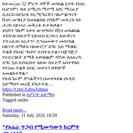
ከተመረጡ 52 ምርጥ ዳኞች መካከል አንዱ የነበረ
ቢሆንም፣ ወደ አሜሪካ ማያሚ አየር ማረፊያ
ሲደርስ በሀገሪቱ የኢሚግሬሽን ባለሥልጣናት
ቪዛና መግቢያ በመከልከሉ በዓለም መድረክ ላይ
ታሪክ ሳይሠራ መቅረቱ ይታወቃል።
ይህንን ዓለም አቀፍ ውዝግብና የቪዛ መከልከል
ተከትሎ ከፍተኛ የሕዝብ ድጋፍና እውቅናን
ያተረፈው አርታን፣ ያጋጠመውን መሰናክል
በጽናት በማለፍ በአውሮፓ እግር ኳስ ማህበር
ትልቅ የክብር ግብዣ ተሰጥቶታል። በጅግጅጋ
የተደረገለት ደማቅ አቀባበልም ዳኛው ለአፍሪካ
እግር ኳስ እያበረከተ ላለው ከፍተኛ አስተዋፅኦ
የተሰጠ ትልቅ ክብር መሆኑን ዘገባዎች
አመልክተዋል።
የቴሌግራም ቻናልችንን በመቀላቀል የአዲስ
አድማስን መረጃ ይከታተሉ…
https://t.me/AdissAdmas
Published in
ስፖርት አድማስ
Tagged under
Read more...
Saturday, 11 July 2026 18:59
“የአሬራ ጥጋብ የሚመጣውን ክረምት