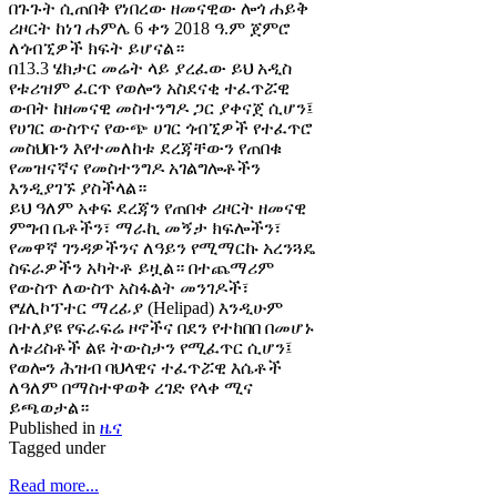
በጉጉት ሲጠበቅ የነበረው ዘመናዊው ሎጎ ሐይቅ
ሪዞርት ከነገ ሐምሌ 6 ቀን 2018 ዓ.ም ጀምሮ
ለጎብኚዎች ክፍት ይሆናል።
በ13.3 ሄክታር መሬት ላይ ያረፈው ይህ አዲስ
የቱሪዝም ፈርጥ የወሎን አስደናቂ ተፈጥሯዊ
ውበት ከዘመናዊ መስተንግዶ ጋር ያቀናጀ ሲሆን፤
የሀገር ውስጥና የውጭ ሀገር ጎብኚዎች የተፈጥሮ
መስህቡን እየተመለከቱ ደረጃቸውን የጠበቁ
የመዝናኛና የመስተንግዶ አገልግሎቶችን
እንዲያገኙ ያስችላል።
ይህ ዓለም አቀፍ ደረጃን የጠበቀ ሪዞርት ዘመናዊ
ምግብ ቤቶችን፣ ማራኪ መኝታ ክፍሎችን፣
የመዋኛ ገንዳዎችንና ለዓይን የሚማርኩ አረንጓዴ
ስፍራዎችን አካትቶ ይዟል። በተጨማሪም
የውስጥ ለውስጥ አስፋልት መንገዶች፣
የሄሊኮፕተር ማረፊያ (Helipad) እንዲሁም
በተለያዩ የፍራፍሬ ዞኖችና በደን የተከበበ በመሆኑ
ለቱሪስቶች ልዩ ትውስታን የሚፈጥር ሲሆን፤
የወሎን ሕዝብ ባህላዊና ተፈጥሯዊ እሴቶች
ለዓለም በማስተዋወቅ ረገድ የላቀ ሚና
ይጫወታል።
Published in
ዜና
Tagged under
Read more...