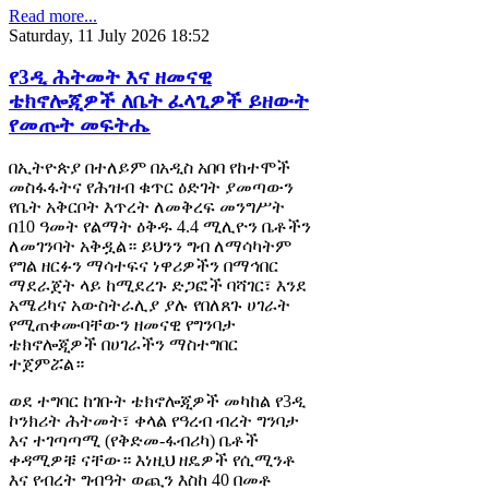
Read more...
Saturday, 11 July 2026 18:52
የ3ዲ ሕትመት እና ዘመናዊ
ቴክኖሎጂዎች ለቤት ፈላጊዎች ይዘውት
የመጡት መፍትሔ
በኢትዮጵያ በተለይም በአዲስ አበባ የከተሞች
መስፋፋትና የሕዝብ ቁጥር ዕድገት ያመጣውን
የቤት አቅርቦት እጥረት ለመቅረፍ መንግሥት
በ10 ዓመት የልማት ዕቅዱ 4.4 ሚሊዮን ቤቶችን
ለመገንባት አቅዷል። ይህንን ግብ ለማሳካትም
የግል ዘርፉን ማሳተፍና ነዋሪዎችን በማኅበር
ማደራጀት ላይ ከሚደረጉ ድጋፎች ባሻገር፣ እንደ
አሜሪካና አውስትራሊያ ያሉ የበለጸጉ ሀገራት
የሚጠቀሙባቸውን ዘመናዊ የግንባታ
ቴክኖሎጂዎች በሀገራችን ማስተግበር
ተጀምሯል።
ወደ ተግባር ከገቡት ቴክኖሎጂዎች መካከል የ3ዲ
ኮንክሪት ሕትመት፣ ቀላል የዓረብ ብረት ግንባታ
እና ተገጣጣሚ (የቅድመ-ፋብሪካ) ቤቶች
ቀዳሚዎቹ ናቸው። እነዚህ ዘዴዎች የሲሚንቶ
እና የብረት ግብዓት ወጪን እስከ 40 በመቶ