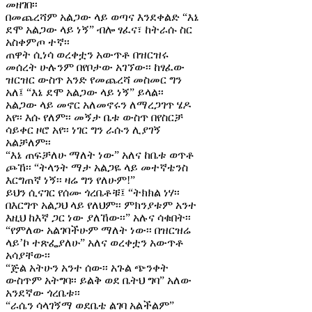
መዘገበ፡፡
በመጨረሻም አልጋው ላይ ወጣና እንደቀልድ “እኔ
ደሞ አልጋው ላይ ነኝ” ብሎ ፃፈና፣ ከትራሱ ስር
አስቀምጦ ተኛ፡፡
ጠዋት ሲነሳ ወረቀቷን አውጥቶ በዝርዝሩ
መሰረት ሁሉንም በየቦታው አገኘው፡፡ ከፃፈው
ዝርዝር ውስጥ አንድ የመጨረሻ መስመር ግን
አለ፤ “እኔ ደሞ አልጋው ላይ ነኝ” ይላል፡፡
አልጋው ላይ መኖር አለመኖሩን ለማረጋገጥ ሄዶ
አየ፡፡ እሱ የለም፡፡ መኝታ ቤቱ ውስጥ በየስርቻ
ሳይቀር ዞሮ አየ፡፡ ነገር ግን ራሱን ሊያገኝ
አልቻለም፡፡
“እኔ ጠፍቻለሁ ማለት ነው” አለና ከቤቱ ወጥቶ
ጮኸ፡፡ “ትላንት ማታ አልጋዬ ላይ መተኛቴንስ
እርግጠኛ ነኝ፡፡ ዛሬ ግን የለሁም!”
ይህን ሲናገር የሰሙ ጎረቤቶቹ፤ “ትክክል ነሃ፡፡
በእርግጥ አልጋህ ላይ የለህም፡፡ ምክንያቱም አንተ
እዚህ ከእኛ ጋር ነው ያለኸው፡፡” አሉና ሳቁበት፡፡
“የምለው አልገባችሁም ማለት ነው፡፡ በዝርዝሬ
ላይ’ኮ ተጽፌያለሁ” አለና ወረቀቷን አውጥቶ
አሳያቸው፡፡
“ጅል አትሁን አንተ ሰው፡፡ አጉል ጭንቀት
ውስጥም አትግባ፡፡ ይልቅ ወደ ቤትህ ግባ” አለው
አንደኛው ጎረቤቱ፡፡
“ራሴን ሳላገኝማ ወደቤቴ ልገባ አልችልም”