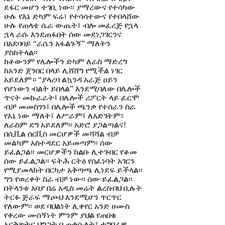
ደፋር መሆን ተገቢ ነው፡፡ ያማረውና የተሳካው
ሁሉ የእኔ ድካም ፍሬ፣ የተሳሳተውና የተበላሸው
ሁሉ የጠላቴ ሴራ ውጤት፤ ብሎ መፈረጅ የኋላ
ኋላ ራሱ እንደጠፋበት ሰው መደነጋገርንና
በአደባባይ “ራሴን አፋልጉኝ” ማለትን
ያስከትላል፡፡
ከቶውንም የሌሎችን ድካም ለራስ ማድረግ
ከአንድ ጀንበር በላይ ሊሸሸግ የሚችል ነገር
አይደለም። “ያላረባ ልኳንዳ አራጅ ዐይን
የሆነውን ብልት ይበላል” እንደሚባለው በሌሎች
ጥናት መኩራራት፤ በሌሎች ሪፖርት ላይ ፈርሞ
ብቻ መመስገን፤ በሌሎች ጫንቃ የተሰራን ስራ
የእኔ ነው ማለት፤ ለሥራም፤ ለእድገትም፣
ለራስም ደግ አይደለም፡፡ አድሮ ያጋልጣልና!
በሲቪል ሰርቪስ መርሆዎች መሻሻል ብቻ
መልካም አስተዳደር አይመጣም፡፡ ሰው
ይፈልጋል፡፡ መርሆዎችን ከልቡ ሊተገብር የቆመ
ሰው ይፈልጋል፡፡ ፍትሕ ርትዕ የሰፈነባት አገርን
የሚያመላክት በርካታ አቅጣጫ ሊነደፍ ይችላል፡፡
ግን የወረቀት ስራ ብቻ ነው፡፡ ሰው ይፈልጋል፡፡
በትላንቱ አባያ በሬ አዲስ መሬት ልረስብህ ቢሉት
ትርፉ ጅራፍ ማጮህ እንደሚሆን ጥርጥር
የለውም፡፡ ወደ ባህልነት ሊቀየር አንድ ሀሙስ
የቀረው ሙሰኝነት ምንም ያህል የጠበቁ
አናቅጽትና ህግጋት ቢጠቀሱለት፤ ተግባራዊ