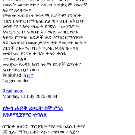
የመሬት መንቀጥቀጥ አደጋን የመቋቋም ከፍተኛ
አቅም አላቸው።
የቅድመ-ፋብሪካ ተገጣጣሚ ቤቶችም የግንባታ
ጊዜን በአጭር በማሳጠር ለፈጣን የቤት አቅርቦት
ወሳኝ ሚና እየተጫወቱ ይገኛሉ። መንግሥት
እነዚህን ጊዜ፣ ጉልበት እና ወጪ ቆጣቢ የሆኑ
አዋጭ የግንባታ ዘዴዎች ወደ ተግባር በማስገባት
ላይ በመሆኑ፣ በመጪዎቹ ጥቂት ዓመታት ውስጥ
የዜጎች የዘመናት የቤት ጥያቄ ዘላቂና ዘመናዊ
መፍትሔ ያገኛል ተብሎ ታላቅ ተስፋ
ተጥሎበታል።
መረጃው የአዲስ አበባ ከተማ የቤቶች ልማትና
አስተዳደር ቢሮ ነው፡፡
Published in
ዜና
Tagged under
Read more...
Monday, 13 July 2026 08:34
የሎጎ ሐይቅ ሪዞርት ሰኞ ሥራ
እንደሚጀምር ተገለጸ
በ“ገበታ ለሀገር” ፕሮጀክት ማዕቀፍ ከደሴ ከተማ
30 ኪሎ ሜትር ርቀት ላይ የተገነባውና እጅግ