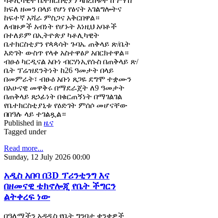
ካቶሊካዊት ቤተክርስቲያን ላበረከቱት ከግማሽ
ክፍለ ዘመን በላይ የሆነ የፅናት አገልግሎትና
ከፍተኛ አሻራ ምስጋና አቅርበዋል።
ለብዙዎች አብነት የሆኑት እነዚህ አባቶች
በተለይም በኢትዮጵያ ካቶሊካዊት
ቤተክርስቲያን የጳጳሳት ጉባኤ ጠቅላይ ጽ/ቤት
እድገት ውስጥ የላቀ አስተዋፅዖ አበርክተዋል።
ብፁዕ ካርዲናል አቡነ ብርሃነኢየሱስ በጠቅላይ ጽ/
ቤት ፕሬዝደንትነት ከ26 ዓመታት በላይ
በመምራት፣ ብፁዕ አቡነ ጸጋዬ ደግሞ ተቋሙን
በአሁናዊ መዋቅሩ በማደራጀት ለ9 ዓመታት
በጠቅላይ ጸኃፊነት በቁርጠኝነት በማገልገል
የቤተክርስቲያኒቱ የዕድገት ምሰሶ መሆናቸው
በበዓሉ ላይ ተገልጿል።
Published in
ዜና
Tagged under
Read more...
Sunday, 12 July 2026 00:00
አዲስ አበባ በ3D ፕሪንቲንግ እና
በዘመናዊ ቴክኖሎጂ የቤት ችግርን
ልትቀረፍ ነው
በዓለማችን አዳዲስ የቤት ግንባታ ቋንቋዎች