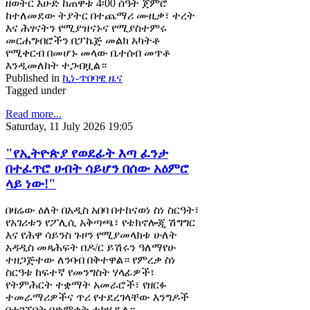
ዘወትር እሁድ ከጠዋቱ 4፡00 ሰዓት ጀምሮ
ከተለመደው ትያትር በተጨማሪ ሙዚቃ፣ ተረት
እና ሕፃናትን የሚያዝናኑና የሚያስተምሩ
መርሐግብሮችን በፓኬጅ መልክ አካትቶ
የሚቀርብ በመሆኑ መላው ቤተሰብ መጥቶ
እንዲመለከት ተጋብዟል።
Published in
ኪነ-ጥበባዊ ዜና
Tagged under
Read more...
Saturday, 11 July 2026 19:05
"የኢትዮጵያ የወደፊት እጣ ፈንታ
በተፈጥሮ ሀብት ሳይሆን በሰው አዕምሮ
ላይ ነው!"
በዛሬው ዕለት በአዲስ አበባ በተከናወነ ስነ ስርዓት፣
የአገሪቱን የፖሊሲ አቅጣጫ፣ የቴክኖሎጂ ሽግግር
እና የሕዋ ሳይንስ ጉዞን የሚያመላክቱ ሁለት
አዳዲስ መጻሕፍት በዶ/ር ይሽሩን ዓለማየሁ
ተዘጋጅተው ለንባብ በቅተዋል። የምረቃ ስነ
ስርዓቱ ከፍተኛ የመንግስት ሃላፊዎች፣
የትምሕርት ተቋማት አመራሮች፣ የዘርፉ
ተመራማሪዎችና ጥሪ የተደረገላቸው እንግዶች
በተገኙበት በድምቀት ተካሂዷል።