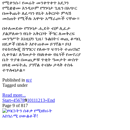
የሚቀንሱ፣ የመሬት መንቀጥቀጥ አደጋን
የሚቋቋሙ እንዲሁም የግንባታ ጊዜን በአጭር
በመቅጨት ለፈጣን የቤት አቅርቦት ምላሽ
መስጠት የሚችሉ አዋጭ አማራጮች ናቸው።
በተለመደው የግንባታ ሒደት ብቻ ሊፈታ
ያልቻለውን የቤት አቅርቦት ችግር ለመቅረፍ
መንግሥት እነዚህን ጊዜ፣ ጉልበትና ወጪ ቆጣቢ
ዘዴዎች በስፋት እየተጠቀመ ይገኛል። ይህ
የቴክኖሎጂ ሽግግርና የለውጥ ፍጥነት ተጠናክሮ
ሲቀጥል፣ ለዓመታት የዘለቀው የዜጎች የመኖሪያ
ቤት ጥያቄ በመጪዎቹ ጥቂት ዓመታት ውስጥ
ዘላቂ መፍትሔ ያገኛል ተብሎ ታላቅ ተስፋ
ተጥሎበታል።
Published in
ዜና
Tagged under
Read more...
Start
«
4
5
6
7
8
9
10
11
12
13
»
End
Page 9 of 817