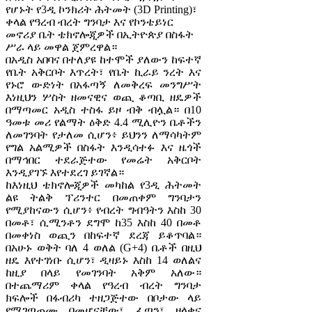
የሆኑት የ3ዲ ኮንክሪት ሕትመት (3D Printing)፣
ቀላል የዓረብ ብረት ግንባታ እና የኮንቴይነር
መኖሪያ ቤት ቴክኖሎጂዎች በኢትዮጵያ በስፋት
ሥራ ላይ መዋል ጀምረዋል።
በአዲስ አበባና በተለያዩ ከተሞች ያለውን ከፍተኛ
የቤት አቅርቦት እጥረት፣ የቤት ኪራይ ንረት እና
የኑሮ ውድነት በአፋጣኝ ለመቅረፍ መንግሥት
እነዚህን ሦስት ዘመናዊና ወጪ ቆጣቢ ዘዴዎች
በማጣመር አዲስ ተስፋ ይዞ ብቅ ብሏል። በ10
ዓመቱ መሪ የልማት ዕቅድ 4.4 ሚሊዮን ቤቶችን
ለመገንባት የታለመ ሲሆን፥ ይህንን ለማሳካትም
የግል አልሚዎች በስፋት እንዲሳተፉ እና ዜጎች
በማኅበር ተደራጅተው የመሬት አቅርቦት
እንዲያገኙ እየተደረገ ይገኛል።
ከእነዚህ ቴክኖሎጂዎች መካከል የ3ዲ ሕትመት
ልዩ ትልቅ ፕሪንተር በመጠቀም ግንባታን
የሚያከናውን ሲሆን፥ የብረት ግብዓትን እስከ 30
በመቶ፣ ሲሚንቶን ደግሞ ከ35 እስከ 40 በመቶ
በመቀነስ ወጪን በከፍተኛ ደረጃ ይቆጥባል።
በአሁኑ ወቅት ባለ 4 ወለል (G+4) ቤቶች በዚህ
ዘዴ እየተገነቡ ሲሆን፣ ዲዛይኑ እስከ 14 ወለልና
ከዚያ በላይ የመገንባት አቅም አለው።
በተጨማሪም ቀላል የዓረብ ብረት ግንባታ
ክፍሎች በፋብሪካ ተዘጋጅተው በቦታው ላይ
የሚገጣጠሙ በመሆናቸው፣ ፈጣን፣ ዘላቂና