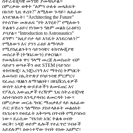
ስትራቴጂካዊ መንገድ ያመላክታል።
በምረቃው ወቅት “ለምን ሁለቱ መጻሕፍት
በአንድ ጊዜ ቀረቡ?” ለሚለው ጉዳይ፣ ጸሐፊው
እንደገለጹት፣ “Architecting the Future”
የተሰኘው መጽሐፍ “የት እንሂድ?” የሚለውን
ትልቁን ራዕይና የነገውን ዓለም መልክ (ራዕዩን)
ያሳያል። “Introduction to Astronautics”
ደግሞ፣ “እዚያ ቦታ ላይ እንዴት እንደርሳለን?”
የሚለውን እና ያንን ራዕይ ለማሳካት
የሚያስፈልጉትን ሳይንሳዊና ቴክኖሎጂያዊ
መሰረቶች (ትግበራውን) ያቀርባል።
የመጻሕፍቱ ዋና ዓላማ መረጃ ለመስጠት ብቻ
ሳይሆን ወጣቶችን ወደ STEM (ሳይንስ፣
ቴክኖሎጂ፣ ኢንጂነሪንግ እና ማትስ) ትምህርት
ለመሳብ፣ በኢትዮጵያ የሳይንሳዊ ምርምርና
የፈጠራ ባህልን ለማጎልበት፣ በዩኒቨርሲቲዎች
ውስጥ አነቃቂ ውይይቶችን ለመፍጠር እና
የፖሊሲ አውጪዎች የረዥም ጊዜ ስትራቴጂካዊ
አስተሳሰብን እንዲያዳብሩ ለመርዳት ነው።
በምረቃው መርሐ ግብር ማጠቃለያ ላይ ጸሐፊው
ዶ/ር ይሽሩን ዓለማየሁ ያስተላለፉት መልዕክት
የአገሪቱን የወደፊት አቅጣጫ በጥብቅ የሚያሳስብ
ነው። ደራሲው “የአንድ አገር ትልቁ ሀብት
ወርቅ፣ ነዳጅ ወይም ሌሎች የተፈጥሮ ሃብቶች
አይደሉም፤ ዕውነተኛው ሃብት የሰው አዕምሮ፣