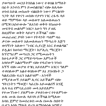
ያወጣሁት መርህ ትክክል ነውና ተቀበል ከማለት
በፊት አንተስ ምን ይመስልሃል? ብሎ ለሌላው
ሀሳብ እድል መስጠት ብልህነት ነው፡፡ ምናልባት
ንጋት ላይ የቀናን መስሎ የታየን ነገር ረፋዱ ላይ
ወይ ማምሻው ላይ መለወጥ አለመለወጡን
በሚገባ አስተውሎ “ለአንድ ወቅት የሰጠሁት
መፍትሄ መልካም ነበር፡፡ አሁን ግን ያ ዘዴ
ለዚህኛው ወቅት ላይሆን ይችላል” ብሎ
መጠራጠር ያባት ነው፡፡ የትላንት ጣዕም ዛሬ
ቃናው መለወጥ አለመለወጡን ማጣራት እጅግ
ወሳኝነት አለው፡፡ “ነብር ሲያረጅ አነር ይወልዳል”
ይሏልና ከሀሳብ ማርጀት፣ ከፖሊሲ ማርጀት፣
ከፕሮግራም መጣረስ ጋር የሚመጡትን
ከሁኔታዎች ጋር የማይጣጣሙ እምነቶች
አላየሁም አልሰማሁም ብሎ የዱሮውን ሃሳብ
እኝኝ ብሎ መያዝ ተገቢ አይደለም፡፡ አገርና ዓለም
ተቀበለውም አልተቀበለውም እኔ ያሰብኩት ጋ
ካልደረስኩ ፍሬን አልይዝም - አንዳች
የሚያቆመኝ ኃይልም ሊኖር አይችልም ብሎ
ግትርነትን ማወጅ፣ ካፈርኩ አይመልሰኝ እንጂ
ሌላ ፍሬ የምናፈራበት መላ አይደለም፡፡
የተመኘነው፤ ያለምነው ያቀድነውና የተለምነው
ሁሉ ሙሉ በሙሉ ላይሳካ ይችላል ከሚለው
እሳቤ ጀምሮ ከመሰረቱስ ሙሉ በሙሉ ስህተት
ቢሆን እስከ ማለት ድረስ ለማሰላሰል ዝግጁና