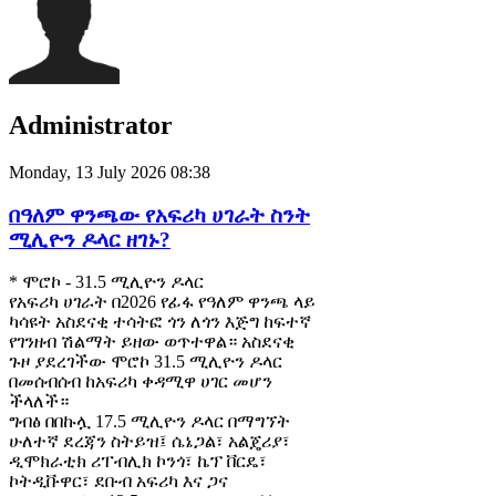
Administrator
Monday, 13 July 2026 08:38
በዓለም ዋንጫው የአፍሪካ ሀገራት ስንት
ሚሊዮን ዶላር ዘገኑ?
* ሞሮኮ - 31.5 ሚሊዮን ዶላር
የአፍሪካ ሀገራት በ2026 የፊፋ የዓለም ዋንጫ ላይ
ካሳዩት አስደናቂ ተሳትፎ ጎን ለጎን እጅግ ከፍተኛ
የገንዘብ ሽልማት ይዘው ወጥተዋል። አስደናቂ
ጉዞ ያደረገችው ሞሮኮ 31.5 ሚሊዮን ዶላር
በመሰብሰብ ከአፍሪካ ቀዳሚዋ ሀገር መሆን
ችላለች።
ግብፅ በበኩሏ 17.5 ሚሊዮን ዶላር በማግኘት
ሁለተኛ ደረጃን ስትይዝ፤ ሴኔጋል፣ አልጄሪያ፣
ዲሞክራቲክ ሪፐብሊክ ኮንጎ፣ ኬፕ ቨርዴ፣
ኮትዲቩዋር፣ ደቡብ አፍሪካ እና ጋና