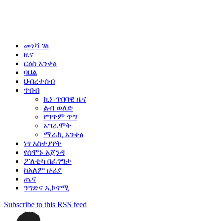
መነሻ ገፅ
ዜና
ርዕስ አንቀፅ
ባህል
ህብረተሰብ
ጥበብ
ኪነ-ጥበባዊ ዜና
ልብ ወለድ
የግጥም ጥግ
አግራሞት
ማራኪ አንቀፅ
ነፃ አስተያየት
የሰሞኑ አጀንዳ
ፖለቲካ በፈገግታ
ከአለም ዙሪያ
ጤና
ንግድና ኢኮኖሚ
Subscribe to this RSS feed