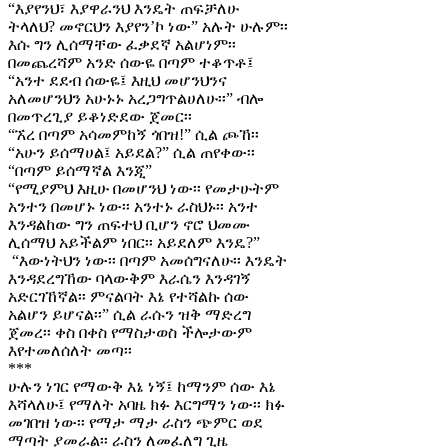
“እያየንህ፣ እያዋራንህ እንዴት ጠፍቻለሁ
ትላለህ? መኖርህን እያየን’ኮ ነው” አሉት ሁሉም፡፡
እሱ ግን ሊሰማቸው ፈቃደኛ አልሆነም፡፡
በመጨረሻም አንድ ሰውዬ በጣም ተቆጥቶ፤
“አንተ ደደብ ሰውዬ፤ እዚህ መሆንህንና
አለመሆንህን አሁኑኑ አረጋግጥልሀለሁ፡፡” ብሎ
በመጥረጊያ ይቆነድደው ጀመር፡፡
“ኧረ በጣም አሳመምከኝ ጎበዝ!” ሲል ጮኸ፡፡
“አሁን ይሰማሀል፤ አይደል?” ሲል ጠየቀው፡፡
“በጣም ይሰማኛል እንጂ”
“የሚያምህ እዚሁ በመሆንህ ነው፡፡ የመታሁትም
አንተን በመሆኑ ነው፡፡ አንተኑ ራስህኑ፡፡ አንተ
እንዳልከው ግን ጠፍተህ ቢሆን ኖሮ ህመሙ
ሊሰማህ አይችልም ነበር፡፡ አይደለም እንዴ?”
“እውነትህን ነው፡፡ በጣም አመሰግናለሁ፡፡ እንዴት
እንዳደረግኸው ባላውቅም እራሴን እንዳገኝ
አድርገኸኛል፡፡ ምናልባት እኔ የተሻልኩ ሰው
አልሆን ይሆናል፡፡” ሲል ራሱን ዝቅ ማድረግ
ጀመረ፡፡ ቀስ በቀስ የማስታወስ ችሎታውም
እየተመለሰለት መጣ፡፡
***
ሁሉን ነገር የማውቅ እኔ ነኝ፤ ከማንም ሰው እኔ
እሻላለሁ፤ የማለት አባዜ ክፉ እርግማን ነው፡፡ ክፉ
መገበዝ ነው፡፡ የማታ ማታ ራስን ጭምር ወደ
ማጣት ያመራል፡፡ ራስን ለመፈለግ ጊዜ