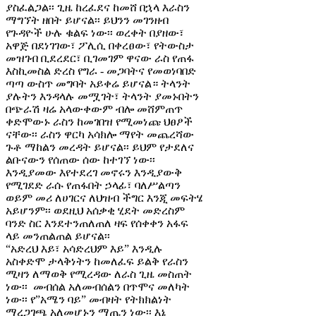
ያስፈልጋል፡፡ ጊዜ ከረፈደና ከመሸ በኋላ እራስን
ማግኘት ዘበት ይሆናል፡፡ ይህንን መገንዘብ
የጉዳዮች ሁሉ ቁልፍ ነው፡፡ ወረቀት በያዘው፣
አዋጅ በደነገገው፣ ፖሊሲ በቀረፀው፣ የትውስታ
መዝገብ ቢደረደር፣ ቢገመገም ዋናው ራስ የጠፋ
እስኪመስል ድረስ የግራ - መጋባትና የመወነባበድ
ጣጣ ውስጥ መግባት አይቀሬ ይሆናል። ትላንት
ያሉትን እንዳላሉ መሟገት፣ ትላንት ያመኑበትን
በጭራሽ ዛሬ አላውቀውም ብሎ መሸምጠጥ
ቀድሞውኑ ራስን ከመገበዝ የሚመነጩ ህፀፆች
ናቸው፡፡ ራስን ዋርካ አሳክሎ ማየት መጨረሻው
ጉቶ ማከልን መረዳት ይሆናል፡፡ ይህም የታደለና
ልቡናውን የሰጠው ሰው ከተገኘ ነው፡፡
እንዲያመው እየተደረገ መኖሩን እንዲያውቅ
የሚገደድ ራሱ የጠፋበት ኃላፊ፣ ባለሥልጣን
ወይም መሪ ለሀገርና ለህዝብ ችግር እንጂ መፍትሄ
አይሆንም፡፡ ወደዚህ አሰቃቂ ሂደት መድረስም
ባንድ ስር እንደተንጠለጠለ ዛፍ የሰቀቀን አፋፍ
ላይ መንጠልጠል ይሆናል፡፡
“አድረህ እይ፣ አሳድረህም እይ” እንዲሉ
አስቀድሞ ታላቅነትን ከመለፈፍ ይልቅ የራስን
ሚዛን ለማወቅ የሚረዳው ለራስ ጊዜ መስጠት
ነው፡፡ መብሰል አለመብሰልን በጥሞና መለካት
ነው፡፡ የ”አሜን ባይ” መብዛት የትክክልነት
ማረጋገጫ አለመሆኑን ማጤን ነው፡፡ እኔ