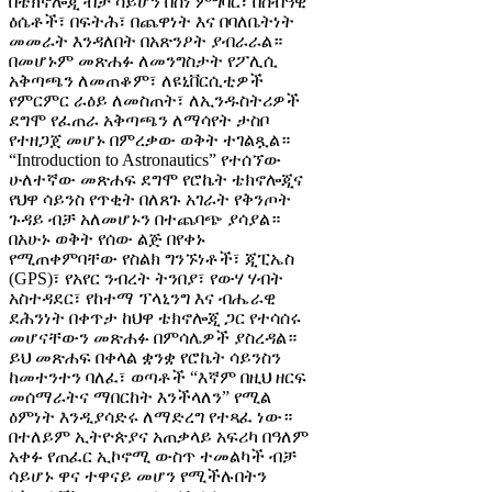
በቴክኖሎጂ ብቻ ሳይሆን በስነ ምግባር፣ በሰብዓዊ
ዕሴቶች፣ በፍትሕ፣ በጨዋነት እና በባለቤትነት
መመራት እንዳለበት በአጽንዖት ያብራራል።
በመሆኑም መጽሐፉ ለመንግስታት የፖሊሲ
አቅጣጫን ለመጠቆም፣ ለዩኒቨርሲቲዎች
የምርምር ራዕይ ለመስጠት፣ ለኢንዱስትሪዎች
ደግሞ የፈጠራ አቅጣጫን ለማሳየት ታስቦ
የተዘጋጀ መሆኑ በምረቃው ወቅት ተገልጿል።
“Introduction to Astronautics” የተሰኘው
ሁለተኛው መጽሐፍ ደግሞ የሮኬት ቴክኖሎጂና
የህዋ ሳይንስ የጥቂት በለጸጉ አገራት የቅንጦት
ጉዳይ ብቻ አለመሆኑን በተጨባጭ ያሳያል።
በአሁኑ ወቅት የሰው ልጅ በየቀኑ
የሚጠቀምባቸው የስልክ ግንኙነቶች፣ ጂፒኤስ
(GPS)፣ የአየር ንብረት ትንበያ፣ የውሃ ሃብት
አስተዳደር፣ የከተማ ፕላኒንግ እና ብሔራዊ
ደሕንነት በቀጥታ ከህዋ ቴክኖሎጂ ጋር የተሳሰሩ
መሆናቸውን መጽሐፉ በምሳሌዎች ያስረዳል።
ይህ መጽሐፍ በቀላል ቋንቋ የሮኬት ሳይንስን
ከመተንተን ባለፈ፣ ወጣቶች “እኛም በዚህ ዘርፍ
መሰማራትና ማበርከት እንችላለን” የሚል
ዕምነት እንዲያሳድሩ ለማድረግ የተጻፈ ነው።
በተለይም ኢትዮጵያና አጠቃላይ አፍሪካ በዓለም
አቀፉ የጠፈር ኢኮኖሚ ውስጥ ተመልካች ብቻ
ሳይሆኑ ዋና ተዋናይ መሆን የሚችሉበትን