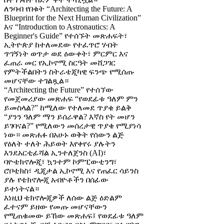
ለንባብ የበቁት “Architecting the Future: A
Blueprint for the Next Human Civilization”
እና “Introduction to Astronautics: A
Beginner's Guide” የተሰኙት መጽሐፍት፣
ኢትዮጵያ ከተለመደው የተፈጥሮ ሃብት
ጥገኝነት ወጥታ ወደ ዕውቀት፣ ምርምር እና
ፈጠራ መር የኢኮኖሚ ስርዓት መሸጋገር
የምትችልበትን ስትራቴጂካዊ ፍንጭ የሚሰጡ
መሆናቸው ተገልጿል።
“Architecting the Future” የተሰኘው
የመጀመሪያው መጽሐፍ “የወደፊቱ ዓለም ምን
ይመስላል?” ከሚለው የተለመደ ጥያቄ ይልቅ
“ያንን ዓለም ማን ይሰራዋል? እኛስ የት መሆን
ይገባናል?” የሚለውን መሰረታዊ ጥያቄ የሚያነሳ
ነው። መጽሐፉ በአሁኑ ወቅት የሰውን ልጅ
የዕለት ተለት ሕይወት እየቀየሩ ያሉትን
እንደአርቲፊሻል ኢንተለጀንስ (AI)፣
ባዮቴክኖሎጂ፣ ኳንተም ኮምፒውቲንግ፣
ሮቦቲክስ፣ ዲጂታል ኢኮኖሚ እና የጠፈር ሳይንስ
ያሉ የቴክኖሎጂ አብዮቶችን በሰፊው
ይተነትናል።
እነዚህ ቴክኖሎጂዎች ለሰው ልጅ ዕድልም
ፈተናም ይዘው የመጡ መሆናቸውን
የሚጠቁመው ይኸው መጽሐፍ፤ የወደፊቱ ዓለም