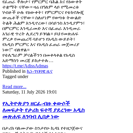
የፈጠራ ችሎታ፣ የምርምር ባሕል እና የዕውቀት
ተቋማት ናቸው። ዛሬ በዓለም ላይ የሚመረቱ
ሃብቶች ሁሉ የዕውቀት፣ የምርምርና የቴክኖሎጂ
ውጤቶች ናቸው። ስለሆነም የወጣቱ ትውልድ
ትልቅ ሕልም እንዲኖረው፣ በሳይንስ እንዲያምን፣
በምርምር እንዲራመድ እና በፈጠራ እንዲመራ
አገራዊ ጥረት ሊደረግ ይገባል። ይህ የመጽሐፍ
ምረቃ የመጨረሻ ሳይሆን የአዲስ ውይይት፣
የአዲስ ምርምር እና የአዲስ ፈጠራ መጀመሪያ
ነው!” ብለዋል።
የቴሌግራም ቻናልችንን በመቀላቀል የአዲስ
አድማስን መረጃ ይከታተሉ…
https://t.me/AdissAdmas
Published in
ኪነ-ጥበባዊ ዜና
Tagged under
Read more...
Saturday, 11 July 2026 19:01
የኢትዮጵያን ዘርፈ-ብዙ ቀውሶች
ለመፍታት የታሪክ ፍተሻ ያደረገው አዲስ
መጽሐፍ ለንባብ ሊበቃ ነው
በታሪክ ባለሙያው ስንታየሁ ኪዳኔ የተዘጋጀውና