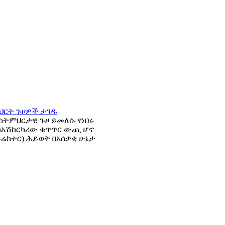
 ከትምህርታዊ ጉዞ ይመለሱ የነበሩ
 ከአሽከርካሪው ቁጥጥር ውጪ ሆኖ
ይሬክተር) ሕይወት በአሰቃቂ ሁኔታ