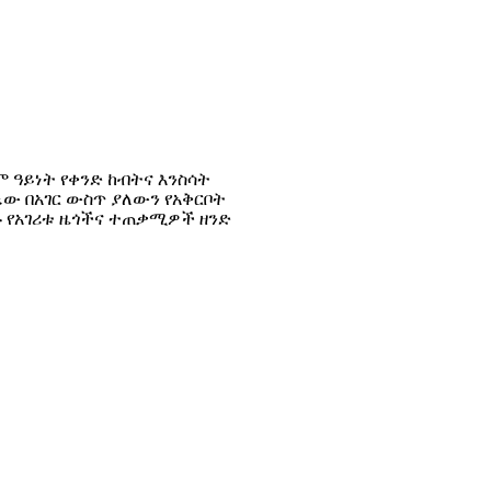
 ዓይነት የቀንድ ከብትና እንስሳት
ው በአገር ውስጥ ያለውን የአቅርቦት
ዙ የአገሪቱ ዜጎችና ተጠቃሚዎች ዘንድ