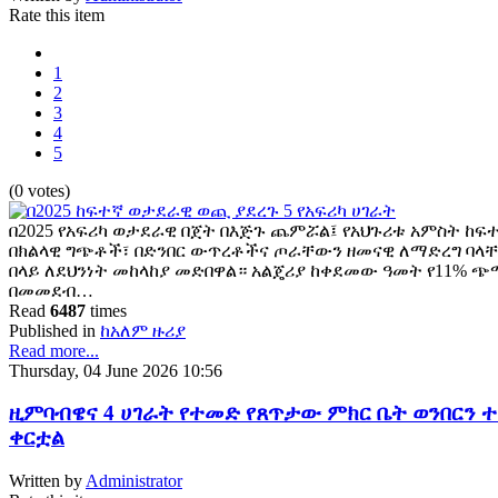
Rate this item
1
2
3
4
5
(0 votes)
በ2025 የአፍሪካ ወታደራዊ በጀት በእጅጉ ጨምሯል፤ የአህጉሪቱ አምስት ከ
በክልላዊ ግጭቶች፣ በድንበር ውጥረቶችና ጦራቸውን ዘመናዊ ለማድረግ ባላቸው
በላይ ለደህንነት መከላከያ መድበዋል። አልጄሪያ ከቀደመው ዓመት የ11% ጭማ
በመመደብ…
Read
6487
times
Published in
ከአለም ዙሪያ
Read more...
Thursday, 04 June 2026 10:56
ዚምባብዌና 4 ሀገራት የተመድ የጸጥታው ምክር ቤት ወንበርን ተ
ቀርቷል
Written by
Administrator