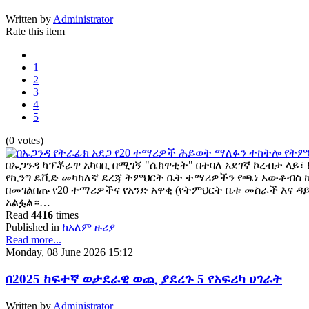
Written by
Administrator
Rate this item
1
2
3
4
5
(0 votes)
በኡጋንዳ ካፕቾራዋ አካባቢ በሚገኝ "ሴክዋቲት" በተባለ አደገኛ ኮረብታ ላይ፣
የኪንግ ዴቪድ መካከለኛ ደረጃ ትምህርት ቤት ተማሪዎችን የጫነ አውቶብስ
በመገልበጡ የ20 ተማሪዎችና የአንድ አዋቂ (የትምህርት ቤቱ መስራች እና ዳ
አልፏል።…
Read
4416
times
Published in
ከአለም ዙሪያ
Read more...
Monday, 08 June 2026 15:12
በ2025 ከፍተኛ ወታደራዊ ወጪ ያደረጉ 5 የአፍሪካ ሀገራት
Written by
Administrator