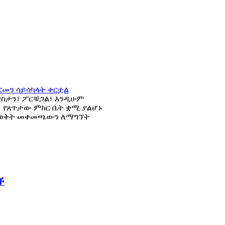
ዝስታን፣ ፖርቹጋል፣ እንዲሁም
ግሉ የጸጥታው ምክር ቤት ቋሚ ያልሆኑ
ርጫ ወቅት መቀመጫውን ለማግኘት
ች