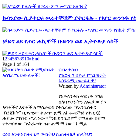
ኩባንያው ሲያተርፍ ሠራተኞቹም ያተርፋሉ - የአየር መንገዱ 
ቻይና ልዩ የጦር ሐኪሞች ቡድንን ወደ ኢትዮጵያ ላከች
1
2
3
4
5
6
7
8
9
10
»
End
Page 1 of 164
ህብረተሰብ
የባርነትን ሰቆቃ የሚዘክሩት
አስገራሚ ሀውልቶች!
Written by
Administrator
የአትላንቲክ የባርነት ንግድ
ሰለባ የሆኑትን አፍሪካውያን
አባቶችና እናቶች ለማስታወስ የተሰራው "የአንሴስተር
ፕሮጀክት" በጋናዊው ቀራጭ ኳሜ አኮቶ-ባምፎ የተዘጋጀ
ሕያው የጥበብ ሥራ ነው። "ንኪይንኪይም" የሚለው ስያሜ
የተወሰደው "የሕይወት ጉዞ ጠማማ ነው" ከሚል
ርዕሰ አንቀፅ
ክፋትህና ውሸትህ ሲጠፋብህ፤ ጠላትህን