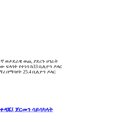
ፍተኛ ወታደራዊ ወጪ ያደረጉ ሀገራት
 ፍላጎት የተነሳ ከ33 ቢሊዮን ዶላር
ሪ በማሳየት 25.4 ቢሊዮን ዶላር
ቀዳጁ፤ ጀርመን ሳይሳካላት