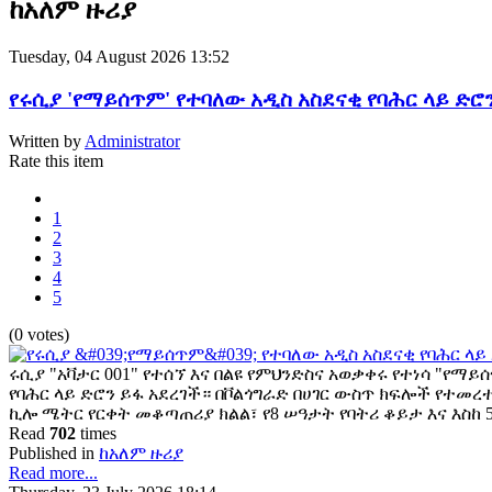
ከአለም ዙሪያ
Tuesday, 04 August 2026 13:52
የሩሲያ 'የማይሰጥም' የተባለው አዲስ አስደናቂ የባሕር ላይ ድሮ
Written by
Administrator
Rate this item
1
2
3
4
5
(0 votes)
ሩሲያ "አቫታር 001" የተሰኘ እና በልዩ የምህንድስና አወቃቀሩ የተነሳ "የማይ
የባሕር ላይ ድሮን ይፋ አደረገች። በቮልጎግራድ በሀገር ውስጥ ክፍሎች የተመረ
ኪሎ ሜትር የርቀት መቆጣጠሪያ ክልል፣ የ8 ሠዓታት የባትሪ ቆይታ እና እስከ 
Read
702
times
Published in
ከአለም ዙሪያ
Read more...