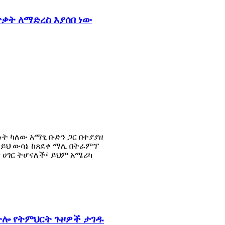
ቃት ለማድረስ እያሰበ ነው
ት ካለው አማፂ ቡድን ጋር በተያያዘ
 ይህ ውሳኔ ከጸደቀ ማሊ በትራምፕ
 ሀገር ትሆናለች፤ ይህም አሜሪካ
ትሎ የትምህርት ጉዞዎች ታገዱ