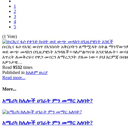
1
2
3
4
5
(1 Vote)
ቡርኪና ፋሶ የአገር ውስጥ የእንስሳት አቅርቦትን ለማሟላት ስትል ማንኛውንም
ወደ ውጭ መላክን በጊዜያዊነት አግዳለች። ባለሥልጣናቱ እንደገለጹት፥ ውሳኔ
እጥረት ለመቅረፍና የዋጋ መናርን ለማረጋጋት ያለመ ነው። ይህ እርምጃ በብ
አዎንታዊ…
Read
9532
times
Published in
ከአለም ዙሪያ
Read more...
More...
አሜሪካ ከሌሎች ሀገራት ምን መማር አለባት?
አሜሪካ ከሌሎች ሀገራት ምን መማር አለባት?