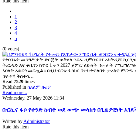
Rate this item
1
2
3
4
5
(0 votes)
የተባበሩት መንግሥታት ድርጅት ጠቅላላ ጉባኤ ዚምባብዌ፣ ኦስትሪያ፣ ኪርጊ
ትሪኒዳድ እና ቶቤጎን ከጥር 1 ቀን 2027 ጀምሮ ለሁለት ዓመታት የሚያገለ
አባላት አድርጎ መርጧል። በዚህ ብርቱ ፉክክር በተስተዋለበት ታሪካዊ ም
ከፍተኛ ቅስቀሳ…
Read
7529
times
Published in
ከአለም ዙሪያ
Read more...
Wednesday, 27 May 2026 11:34
ቡርኪና ፋሶ የቀንድ ከብት ወደ ውጭ መላክን በጊዜያዊነት አገደ
Written by
Administrator
Rate this item