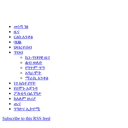
መነሻ ገፅ
ዜና
ርዕስ አንቀፅ
ባህል
ህብረተሰብ
ጥበብ
ኪነ-ጥበባዊ ዜና
ልብ ወለድ
የግጥም ጥግ
አግራሞት
ማራኪ አንቀፅ
ነፃ አስተያየት
የሰሞኑ አጀንዳ
ፖለቲካ በፈገግታ
ከአለም ዙሪያ
ጤና
ንግድና ኢኮኖሚ
Subscribe to this RSS feed