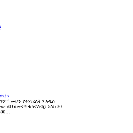
ን
ሰጥም" መሆኑ የተነገረለትን አዲስ
ተው ይህ ዘመናዊ ቴክኖሎጂ፤ እስከ 30
500…