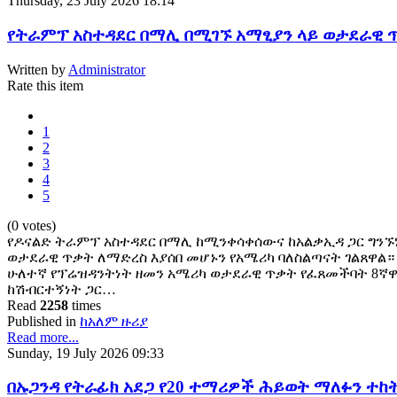
Thursday, 23 July 2026 18:14
የትራምፕ አስተዳደር በማሊ በሚገኙ አማፂያን ላይ ወታደራዊ ጥ
Written by
Administrator
Rate this item
1
2
3
4
5
(0 votes)
የዶናልድ ትራምፕ አስተዳደር በማሊ ከሚንቀሳቀሰውና ከአልቃኢዳ ጋር ግንኙነ
ወታደራዊ ጥቃት ለማድረስ እያሰበ መሆኑን የአሜሪካ ባለስልጣናት ገልጸዋል።
ሁለተኛ የፕሬዝዳንትነት ዘመን አሜሪካ ወታደራዊ ጥቃት የፈጸመችባት 8ኛዋ
ከሽብርተኝነት ጋር…
Read
2258
times
Published in
ከአለም ዙሪያ
Read more...
Sunday, 19 July 2026 09:33
በኡጋንዳ የትራፊክ አደጋ የ20 ተማሪዎች ሕይወት ማለፉን ተከ