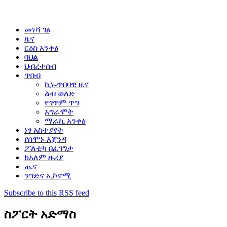
መነሻ ገፅ
ዜና
ርዕስ አንቀፅ
ባህል
ህብረተሰብ
ጥበብ
ኪነ-ጥበባዊ ዜና
ልብ ወለድ
የግጥም ጥግ
አግራሞት
ማራኪ አንቀፅ
ነፃ አስተያየት
የሰሞኑ አጀንዳ
ፖለቲካ በፈገግታ
ከአለም ዙሪያ
ጤና
ንግድና ኢኮኖሚ
Subscribe to this RSS feed
ስፖርት አድማስ