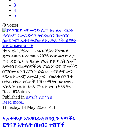
3
4
5
(0 votes)
ሻንግሀይ፣ ቻይና — ዛሬ በቻይና ሻንግሀይ
ጅማሬውን ባደረገው የ2026 የዳይመንድ ሊግ
ውድድር ላይ የተካፈሉ የኢትዮጵያ አትሌቶች
አዳዲስ ክብረወሰኖችንና የግል ምርጥ ሰዓቶችን
በማስመዝገብ ደማቅ ድል መቀናጀታቸውን
የደረሰን መረጃ አመልክቷል። በዕለቱ በጉጉት
በተጠበቀው የሴቶች 1500 ሜትር ውድድር
አትሌት ብርቄ ሓየሎም ርቀቱን በ3:55.56…
Read
878
times
Published in
ስፖርት አድማስ
Read more...
Thursday, 14 May 2026 14:31
ኢትዮጵያ አንጸባራቂ ኮከቧን አጣች፤
ጀግናዋ አትሌት በክብር ተሸኘች