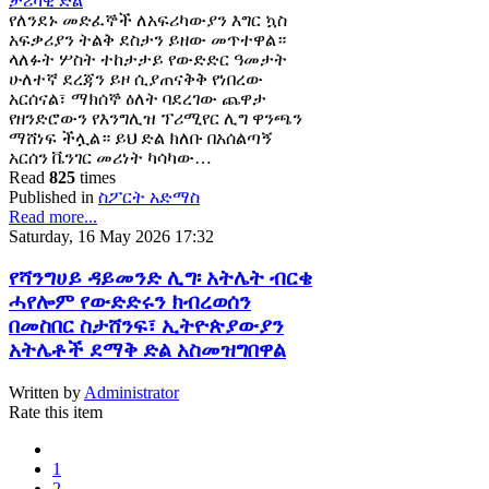
የለንደኑ መድፈኞች ለአፍሪካውያን እግር ኳስ
አፍቃሪያን ትልቅ ደስታን ይዘው መጥተዋል።
ላለፉት ሦስት ተከታታይ የውድድር ዓመታት
ሁለተኛ ደረጃን ይዞ ሲያጠናቅቅ የነበረው
አርሰናል፣ ማክሰኞ ዕለት ባደረገው ጨዋታ
የዘንድሮውን የእንግሊዝ ፕሪሚየር ሊግ ዋንጫን
ማሸነፍ ችሏል። ይህ ድል ክለቡ በአሰልጣኝ
አርሰን ቬንገር መሪነት ካሳካው…
Read
825
times
Published in
ስፖርት አድማስ
Read more...
Saturday, 16 May 2026 17:32
የሻንግሀይ ዳይመንድ ሊግ፡ አትሌት ብርቄ
ሓየሎም የውድድሩን ክብረወሰን
በመስበር ስታሸንፍ፣ ኢትዮጵያውያን
አትሌቶች ደማቅ ድል አስመዝግበዋል
Written by
Administrator
Rate this item
1
2