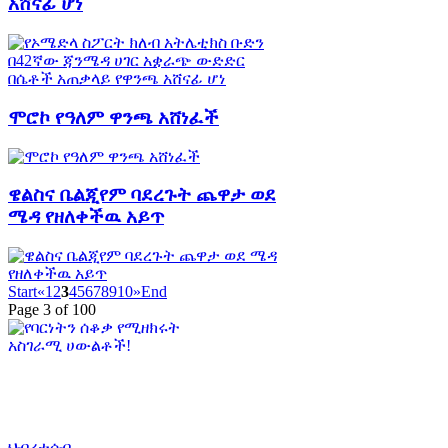
አሸናፊ ሆነ
ሞሮኮ የዓለም ዋንጫ አሸነፈች
ዌልስና ቤልጂየም ባደረጉት ጨዋታ ወደ
ሜዳ የዘለቀችዉ አይጥ
Start
«
1
2
3
4
5
6
7
8
9
10
»
End
Page 3 of 100
ህብረተሰብ