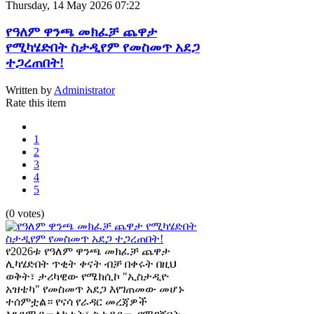
Thursday, 14 May 2026 07:22
የዓለም ዋንጫ መክፈቻ ጨዋታ
የሚካሄድበት ስታዲየም የመስመጥ አደጋ
ተጋረጠበት!
Written by
Administrator
Rate this item
1
2
3
4
5
(0 votes)
የ2026ቱ የዓለም ዋንጫ መክፈቻ ጨዋታ
ሊካሄድበት ጥቂት ቀናት ብቻ በቀሩት በዚህ
ወቅት፣ ታሪካዊው የሜክሲኮ "ኢስታዲዮ
አዝቴካ" የመስመጥ አደጋ እየገጠመው መሆኑ
ተሰምቷል። የናሳ የራዳር መረጃዎች