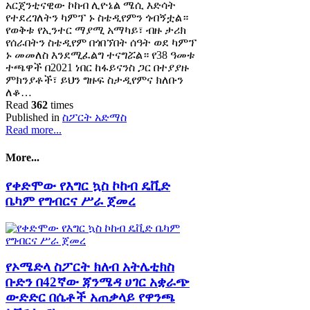
አርጀንቲናዊው ኮከብ ሊዮኔል ሜሲ እድሳት
የተደረገለትን ካምፕ ኑ ስቴዲየምን ጎብኝቷል።
የወቅቱ የኢንተር ማያሚ አማካይ፣ ብዙ ታሪክ
የሰራበትን ስቴዲየም በጎበኘበት ሰዓት ወደ ካምፕ
ኑ መመለስ እንደሚፈልግ ተናግሯል። የ38 ዓመቱ
ተጫዋች በ2021 ነበር ከፋይናንስ ጋር በተያያዙ
ምክንያቶች፣ ይህን ግዙፍ ስታዲየምና ክለቡን
ለቆ…
Read
362
times
Published in
ስፖርት አድማስ
Read more...
More...
የቀድሞው የእግር ኳስ ኮከብ ዴቪድ
ቤካም የግብርና ሥራ ጀመረ
የኦሜድላ ስፖርት ክለብ አትሌቲክስ
ቡድን በ42ኛው ጃንሜዳ ሀገር አቋራጭ
ውድድር በሴቶች አጠቃላይ የዋንጫ