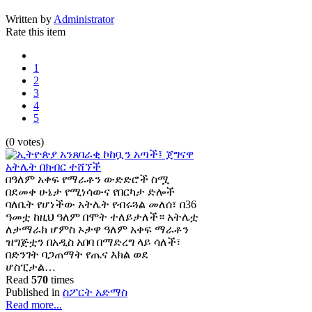
Written by
Administrator
Rate this item
1
2
3
4
5
(0 votes)
በዓለም አቀፍ የማራቶን ውድድሮች ስሟ
በደመቀ ሁኔታ የሚነሳውና የበርካታ ድሎች
ባለቤት የሆነችው አትሌት የብሩጓል መለሰ፣ በ36
ዓመቷ ከዚህ ዓለም በሞት ተለይታለች። አትሌቷ
ለታማራክ ሆምስ ኦታዋ ዓለም አቀፍ ማራቶን
ዝግጅቷን በአዲስ አበባ በማድረግ ላይ ሳለች፣
በድንገት ባጋጠማት የጤና እክል ወደ
ሆስፒታል…
Read
570
times
Published in
ስፖርት አድማስ
Read more...