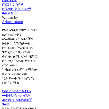
የባርነትን ሰቆቃ
የሚዘክሩት አስገራሚ
ሀውልቶች!
Written by
Administrator
የአትላንቲክ የባርነት ንግድ
ሰለባ የሆኑትን
አፍሪካውያን አባቶችና
እናቶች ለማስታወስ
የተሰራው "የአንሴስተር
ፕሮጀክት" በጋናዊው
ቀራጭ ኳሜ አኮቶ-ባምፎ
የተዘጋጀ ሕያው የጥበብ
ሥራ ነው።
"ንኪይንኪይም" የሚለው
ስያሜ የተወሰደው
"የሕይወት ጉዞ ጠማማ
ነው" ከሚል
ርዕሰ አንቀፅ
ክፋትህና
ውሸትህ ሲጠፋብህ፤
ጠላትህን አስታውሰኝ
በለው
አንድ ንጉሥ አንድ ብልህ