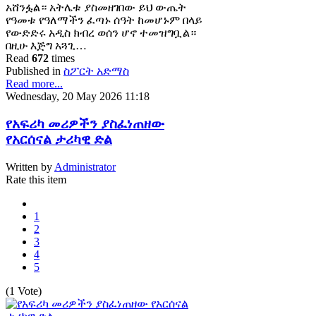
አሸንፏል። አትሌቱ ያስመዘገበው ይህ ውጤት
የዓመቱ የዓለማችን ፈጣኑ ሰዓት ከመሆኑም በላይ
የውድድሩ አዲስ ክብረ ወሰን ሆኖ ተመዝግቧል።
በዚሁ እጅግ አጓጊ…
Read
672
times
Published in
ስፖርት አድማስ
Read more...
Wednesday, 20 May 2026 11:18
የአፍሪካ መሪዎችን ያስፈነጠዘው
የአርሰናል ታሪካዊ ድል
Written by
Administrator
Rate this item
1
2
3
4
5
(1 Vote)