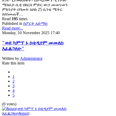
እንደሚያመለክቱት፣ ስታዲየሙ የሚገኝባት
ሜክሲኮ ሲቲ በከርሰ ምድር ውኃ መመናመን
ምክንያት በዓመት እስከ 25 ሴንቲ ሜትር
እየሰመጠች…
Read
195
times
Published in
ስፖርት አድማስ
Read more...
Monday, 10 November 2025 17:40
"ወደ ካምፕ ኑ ስቴዲየም መመለስ
እፈልጋለሁ"
Written by
Administrator
Rate this item
1
2
3
4
5
(0 votes)