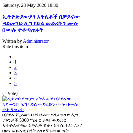
Saturday, 23 May 2026 18:30
ኢትዮጵያውያን አትሌቶች በቻይናው
ዳይመንድ ሊግ የድል መድረኩን ሙሉ
በሙሉ ተቆጣጠሩት
Written by
Administrator
Rate this item
1
2
3
4
5
(1 Vote)
በቻይና ሺያመን በተካሄደው የዳይመንድ ሊግ
የወንዶች 5000 ሜትር ሩጫ ውድድር
ኢትዮጵያዊው አትሌት ይሁኔ አዲሱ 12፡57.32
በሆነ አስደናቂ ሰዓት አንደኛ በመውጣት