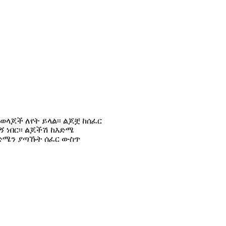
ወላጆች ለየት ይላል፡፡ ልጆቿ ከሰፈር
 ነበር፡፡ ልጆችሽ ከእድሜ
ንድሜን ያጣኹት ሰፈር ውስጥ