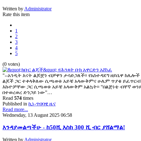
Written by
Administrator
Rate this item
1
2
3
4
5
(0 votes)
"--አንዲት እናት ልጆቿን ብቻዋን ታሳድጋለች፡፡ የአስተዳደግ ዘይቤዋ ከሌሎች 
ልጆች ጋር ተቀላቅለው ሲጫወቱ አይቼ አላውቅምና ሁሌም ጥያቄ ይፈጥርብኝ
እኩዮቻቸው ጋር ሲጫወቱ አይቼ አላውቅም አልኳት፡፡ “በልጅነቴ ብቸኛ ወ
በተወረወረ ድንጋይ ነው”…
Read
574
times
Published in
ኪነ-ጥበባዊ ዜና
Read more...
Wednesday, 13 August 2025 06:58
እንዳያመልጣችሁ - ከ50ሺ እስከ 300 ሺ ብር ያሸልማል!
Written by
Administrator