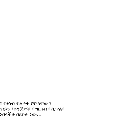
 ፣ የሀሳብ ጥልቀት የሞላቸውን
ዝይን ፣ቆንጆዎቹ ፣ ግርባብ ፣ ሲጥል፣
ርብላችሁ በደስታ ነው…