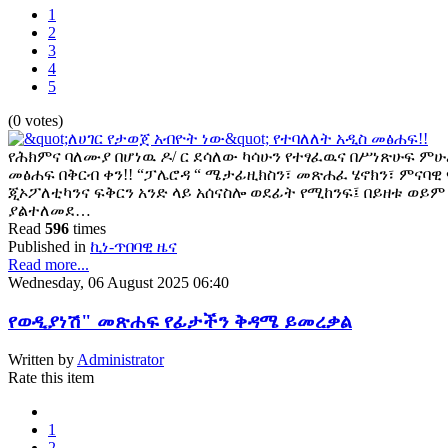
1
2
3
4
5
(0 votes)
የሕክምና ባለሙያ በሆነዉ ዶ/ ር ደሳለው ካሳሁን የተፃፈዉና በሥነጽሁፍ ምሁ
መፅሐፍ በቅርብ ቀን!! “ፓሌሮዳ “ ሜታፊዚክስን፣ መጽሐፈ ሄኖክን፣ ምናባዊ
ጂኦፖለቲካንና ፍቅርን አንድ ላይ አሰናስሎ ወደፊት የሚከንፍ፤ በይዘቱ ወይም
ያልተለመደ…
Read
596
times
Published in
ኪነ-ጥበባዊ ዜና
Read more...
Wednesday, 06 August 2025 06:40
የወዲያነሽ" መጽሐፍ የፊታችን ቅዳሜ ይመረቃል
Written by
Administrator
Rate this item
1
2