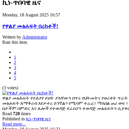
ኪነ-ጥበባዊ ዜና
Monday, 18 August 2025 16:57
የዋልያ መፅሐፍት በረከቶች!
Written by
Administrator
Rate this item
1
2
3
4
5
(3 votes)
ዋልያ መፅሕፍት የተለያየ ይዘት ያላቸውን በጥሩ የህትመትና የወረቀት ጥራት
መፅሐፍት ለማቅረብ እየታተረ ይገኛል። የሚሳም ተራራ፣ ማእበል ጠሪ ወፍ ፣ 
በታችም በምድር እና ሌሎች የተወዳጅ ደራስያን ተወዳጅ መፅሐፍትን ሲያቀ
Read
728
times
Published in
ኪነ-ጥበባዊ ዜና
Read more...