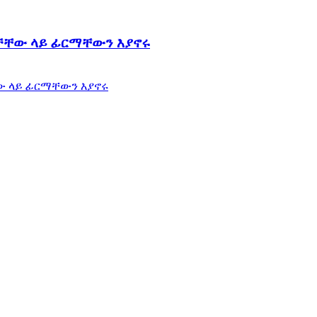
ቻቸው ላይ ፊርማቸውን እያኖሩ