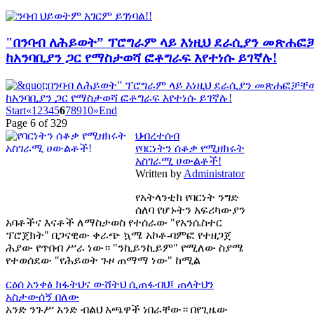
"በንባብ ለሕይወት” ፕሮግራም ላይ እነዚህ ደራሲያን መጽሐፎ
ከአንባቢያን ጋር የማስታወሻ ፎቶግራፍ እየተነሱ ይገኛሉ!
Start
«
1
2
3
4
5
6
7
8
9
10
»
End
Page 6 of 329
ህብረተሰብ
የባርነትን ሰቆቃ የሚዘክሩት
አስገራሚ ሀውልቶች!
Written by
Administrator
የአትላንቲክ የባርነት ንግድ
ሰለባ የሆኑትን አፍሪካውያን
አባቶችና እናቶች ለማስታወስ የተሰራው "የአንሴስተር
ፕሮጀክት" በጋናዊው ቀራጭ ኳሜ አኮቶ-ባምፎ የተዘጋጀ
ሕያው የጥበብ ሥራ ነው። "ንኪይንኪይም" የሚለው ስያሜ
የተወሰደው "የሕይወት ጉዞ ጠማማ ነው" ከሚል
ርዕሰ አንቀፅ
ክፋትህና ውሸትህ ሲጠፋብህ፤ ጠላትህን
አስታውሰኝ በለው
አንድ ንጉሥ አንድ ብልህ አጫዋች ነበራቸው። በየጊዜው