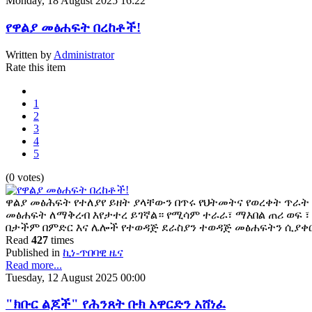
Monday, 18 August 2025 16:22
የዋልያ መፅሐፍት በረከቶች!
Written by
Administrator
Rate this item
1
2
3
4
5
(0 votes)
ዋልያ መፅሕፍት የተለያየ ይዘት ያላቸውን በጥሩ የህትመትና የወረቀት ጥራት
መፅሐፍት ለማቅረብ እየታተረ ይገኛል። የሚሳም ተራራ፣ ማእበል ጠሪ ወፍ ፣ 
በታችም በምድር እና ሌሎች የተወዳጅ ደራስያን ተወዳጅ መፅሐፍትን ሲያቀ
Read
427
times
Published in
ኪነ-ጥበባዊ ዜና
Read more...
Tuesday, 12 August 2025 00:00
"ክቡር ልጆች" የሕንጸት ቡክ አዋርድን አሸነፈ