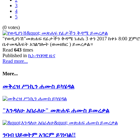
3
4
5
(0 votes)
"የወዲያነሽ"መጽሐፍ የፊታችን ቅዳሜ ነሐሴ 3 ቀን 2017 ከቀኑ 8:00 ጀ
ቤተመጻሕፍት አገልግሎት (ወመዘክር ) ይመረቃል።
Read
643
times
Published in
ኪነ-ጥበባዊ ዜና
Read more...
More...
መቅረዝ ሥነኪን ሐሙስ ይካሄዳል
"እንዳለሁ አበራለሁ" መጽሐፍ ሐሙስ ይመረቃል
ንባብ ህይወትም አገርም ይገነባል!!