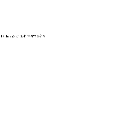
ምሮ በብሔራዊ ቤተመዛግብትና