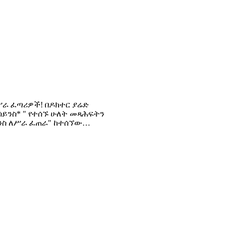
ሥራ ፈጣሪዎች! በዶክተር ያሬድ
 ሳይንስ* " የተሰኙ ሁለት መጻሕፍትን
ይንስ ለሥራ ፈጠራ" ከተሰኘው…