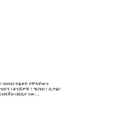
 ፣ የሀሳብ ጥልቀት የሞላቸውን
ዝይን ፣ቆንጆዎቹ ፣ ግርባብ ፣ ሲጥል፣
ርብላችሁ በደስታ ነው…