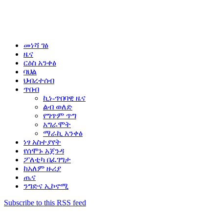
መነሻ ገፅ
ዜና
ርዕስ አንቀፅ
ባህል
ህብረተሰብ
ጥበብ
ኪነ-ጥበባዊ ዜና
ልብ ወለድ
የግጥም ጥግ
አግራሞት
ማራኪ አንቀፅ
ነፃ አስተያየት
የሰሞኑ አጀንዳ
ፖለቲካ በፈገግታ
ከአለም ዙሪያ
ጤና
ንግድና ኢኮኖሚ
Subscribe to this RSS feed