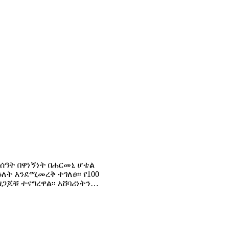
8 ሰዓት በዋነኝነት በሐርመኒ ሆቴል
ት እንደሚመረቅ ተገለፀ፡፡ የ100
ጋጆቹ ተናግረዋል፡፡ አሸባሪነትን…