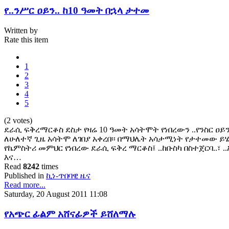
የ..ንሥር ዐይን.. ከ10 ዓመት በኋላ ታተመ
Written by
Rate this item
1
2
3
4
5
(2 votes)
ደራሲ ፍቅረማርቆስ ደስታ የዛሬ 10 ዓመት አሳትሞት የነበረውን ..የንስር ዐይ
ለሁለተኛ ጊዜ አሳትሞ ለገበያ አቀረበ፡፡ በማህሌት አሳታሚነት የታተመው ይሄ 
የኬምስትሪ መምህር የነበረው ደራሲ ፍቅረ ማርቆስ፤ ..ከቡስካ በስተጀርባ..፣ ..ኢ
እና…
Read
8242
times
Published in
ኪነ-ጥበባዊ ዜና
Read more...
Saturday, 20 August 2011 11:08
የአጭር ፊልም አሸናፊዎች ይሸለማሉ