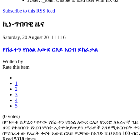
JUser: :_load: Unable to load user with ID: 62
Subscribe to this RSS feed
ኪነ-ጥበባዊ ዜና
Saturday, 20 August 2011 11:16
የሸራተን የስዕል አውደ ርእይ አርብ ይከፈታል
Written by
Rate this item
1
2
3
4
5
(0 votes)
በየዓመቱ ሲካሄድ የቆየው የሸራተን የስዕል አውደ ርእይ ዘንድሮ ለአራተኛ ጊ
ሀገር የተሰበሰቡ የአርባ ሦስት ኢትዮጵያውያን ሥራዎች እንደሚቀርቡበት ተ
በሚከፈተው የአራት ቀናት አውደ ርእይ ዋጋቸው ከአንድ ሺህ እስከ 100 ብር
Read
5318
times