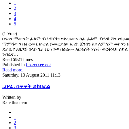
1
2
3
4
5
(1 Vote)
በግሪን ማውንት ፊልም ፕሮዳክሽን የቀረበውና ሰፊ ፊልም ፕሮዳክሽን የሰራው 
ማምሻውን በሐርመኒ ሆቴል ይመረቃል፡፡ ኤሪክ ጀንሰን እና ለምለም መኮንን 
ደራሲና አዘጋጅ በላይ ጌታነህ ነው፡፡ በፊልሙ አርቲስት ነፃነት ወርቅነህ፣ ሰይ
ገብሬና…
Read
5921
times
Published in
ኪነ-ጥበባዊ ዜና
Read more...
Saturday, 13 August 2011 11:13
..ቡሄ.. በቶቶት ይከበራል
Written by
Rate this item
1
2
3