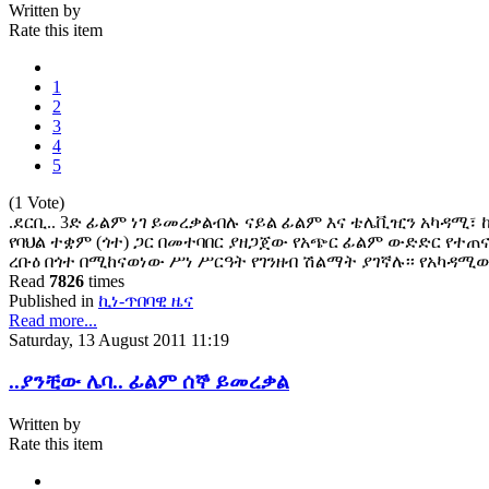
Written by
Rate this item
1
2
3
4
5
(1 Vote)
.ደርቢ.. 3ድ ፊልም ነገ ይመረቃልብሉ ናይል ፊልም እና ቴሌቪዢን አካዳሚ፣ 
የባህል ተቋም (ጎተ) ጋር በመተባበር ያዘጋጀው የአጭር ፊልም ውድድር የተ
ረቡዕ በጎተ በሚከናወነው ሥነ ሥርዓት የገንዘብ ሽልማት ያገኛሉ፡፡ የአካዳሚ
Read
7826
times
Published in
ኪነ-ጥበባዊ ዜና
Read more...
Saturday, 13 August 2011 11:19
..ያንቺው ሌባ.. ፊልም ሰኞ ይመረቃል
Written by
Rate this item