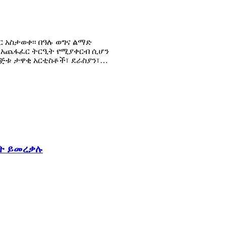
ር አስታወቀ፡፡ በዓሉ ወግና ልማድ
ሄ አጨፋፈር ትርዒት የሚያቀርብ ሲሆን
በዝግጅቱ ታዋቂ አርቲስቶች፣ ደራስያን፣…
ፍት ይመረቃሉ