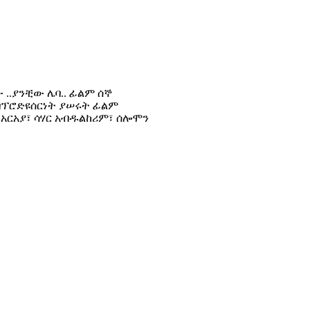
..ያንቺው ሌባ.. ፊልም ሰኞ
በፕሮድዩሰርነት ያሠሩት ፊልም
ፈ አርአያ፣ ሳሃር አብዱልከሪም፣ ሰሎሞን