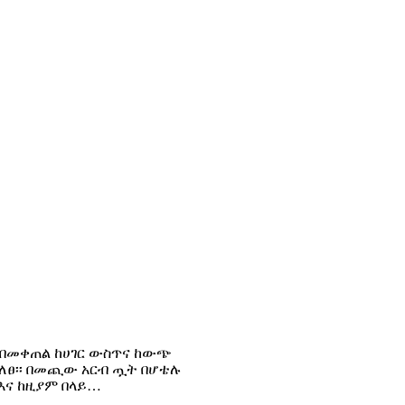
ዜ በመቀጠል ከሀገር ውስጥና ከውጭ
ገለፀ፡፡ በመጪው አርብ ጧት በሆቴሉ
 እና ከዚያም በላይ…