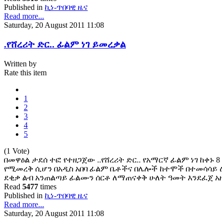
Published in
ኪነ-ጥበባዊ ዜና
Read more...
Saturday, 20 August 2011 11:08
.የሸረሪት ድር.. ፊልም ነገ ይመረቃል
Written by
Rate this item
1
2
3
4
5
(1 Vote)
በመዋዕል ታደሰ ተፎ የተዘጋጀው ..የሸረሪት ድር.. የአማርኛ ፊልም ነገ ከቀኑ 
የሚመረቅ ሲሆን በአዲስ አበባ ፊልም ቤቶችና በሌሎች ከተሞች በተመሳሳይ ዕለ
ደቂቃ ልብ አንጠልጣይ ፊልሙን ሰርቶ ለማጠናቀቅ ሁለት ዓመት እንደፈጀ አዘ
Read
5477
times
Published in
ኪነ-ጥበባዊ ዜና
Read more...
Saturday, 20 August 2011 11:08