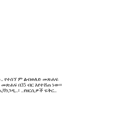
ን.. የተሰኘ ም ልብወለድ መጽሐፍ
መጽሐፍ በ35 ብር እየተሸጠ ነው፡፡
ቫንጋዲ..፣ ..የዘርሲዎች ፍቅር..