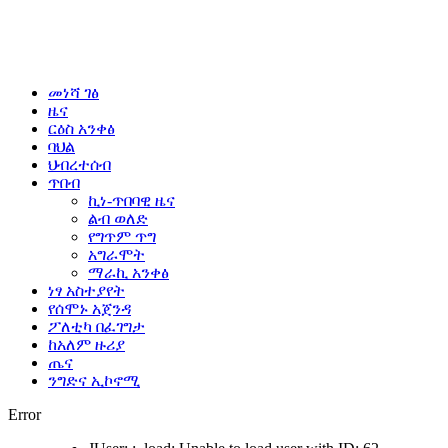
መነሻ ገፅ
ዜና
ርዕስ አንቀፅ
ባህል
ህብረተሰብ
ጥበብ
ኪነ-ጥበባዊ ዜና
ልብ ወለድ
የግጥም ጥግ
አግራሞት
ማራኪ አንቀፅ
ነፃ አስተያየት
የሰሞኑ አጀንዳ
ፖለቲካ በፈገግታ
ከአለም ዙሪያ
ጤና
ንግድና ኢኮኖሚ
Error