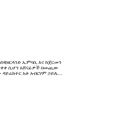
ከስዊዘርላንድ ኤምባሲ እና ከጀርመን
ጠናቀቀ ሲሆን አሸናፊዎች በመጪው
ው ዳይሬክተር አቶ አብርሃም ኃይሌ…