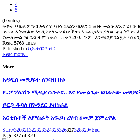
4
5
(0 votes)
ቶቶት የባህል ምግብ አዳራሽ የቡሄ በአልን ባህልን በጠበቀ መልኩ እንደሚያከብ
ጠብቆ ለትውልድ እንዲተላለፍ የበኩላችንን እናደርጋለን ያለው ቶቶት፤ የቡ
የሙልሙል ገፀ በረከትም ነሐሴ 13 ቀን 2003 ዓ.ም. እንዳዘጋጀ ገልጿል፡፡ 
Read
5763
times
Published in
ኪነ-ጥበባዊ ዜና
Read more...
More...
አዳዲስ መፃህፍት ለንባብ በቁ
የ..ፖፕሌሽን ሚዲያ ሴንተር.. እና የሙልጌታ ደባልቀው መፃህ
ይርጋ ዱባለ በጐንደር ይዘከራል
አርቲስቶች ለምስራቅ አፍሪካ ረሃብ ዘመቻ ጀምረዋል
Start
«
320
321
322
323
324
325
326
327
328
329
»
End
Page 327 of 329