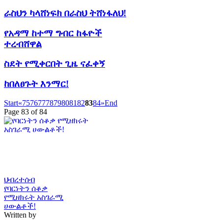
ራስህን ካላሸነፍክ በራስህ ትሸነፋለህ!
የአዳማ ከተማ ግብር ከፋዮች
ተረብሸዋል
ስደት የሚቀርበት ጊዜ ናፈቀኝ
ከበለፀጉት እንማር!
Start
«
75
76
77
78
79
80
81
82
83
84
»
End
Page 83 of 84
ህብረተሰብ
የባርነትን ሰቆቃ
የሚዘክሩት አስገራሚ
ሀውልቶች!
Written by