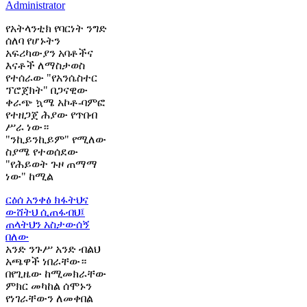
Administrator
የአትላንቲክ የባርነት ንግድ
ሰለባ የሆኑትን
አፍሪካውያን አባቶችና
እናቶች ለማስታወስ
የተሰራው "የአንሴስተር
ፕሮጀክት" በጋናዊው
ቀራጭ ኳሜ አኮቶ-ባምፎ
የተዘጋጀ ሕያው የጥበብ
ሥራ ነው።
"ንኪይንኪይም" የሚለው
ስያሜ የተወሰደው
"የሕይወት ጉዞ ጠማማ
ነው" ከሚል
ርዕሰ አንቀፅ
ክፋትህና
ውሸትህ ሲጠፋብህ፤
ጠላትህን አስታውሰኝ
በለው
አንድ ንጉሥ አንድ ብልህ
አጫዋች ነበራቸው።
በየጊዜው ከሚመክራቸው
ምክር መካከል ሰሞኑን
የነገራቸውን ለመቀበል