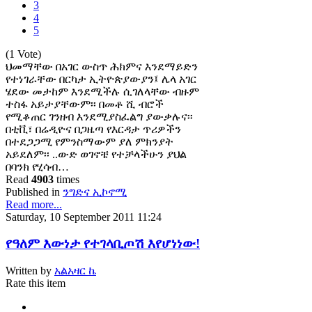
3
4
5
(1 Vote)
ህመማቸው በአገር ውስጥ ሕክምና እንደማይድን
የተነገራቸው በርካታ ኢትዮጵያውያን፤ ሌላ አገር
ሄደው መታከም እንደሚችሉ ሲገለላቸው ብዙም
ተስፋ አይታያቸውም፡፡ በመቶ ሺ ብሮች
የሚቆጠር ገንዘብ እንደሚያስፈልግ ያውቃሉና፡፡
በቲቪ፣ በሬዲዮና በጋዜጣ የእርዳታ ጥሪዎችን
በተደጋጋሚ የምንስማውም ያለ ምክንያት
አይደለም፡፡ ..ውድ ወገኖቼ የተቻላችሁን ያህል
በባንክ የሂሳብ…
Read
4903
times
Published in
ንግድና ኢኮኖሚ
Read more...
Saturday, 10 September 2011 11:24
የዓለም እውነታ የተገላቢጦሽ እየሆነነው!
Written by
አልአዛር ኬ
Rate this item