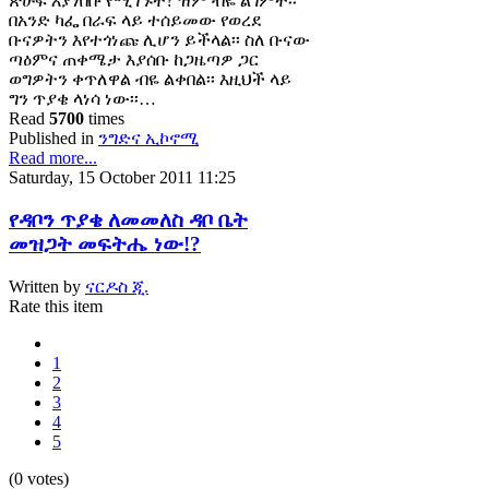
ጽሁፍ እያነበቡ የሚገኙት? ዝም ብዬ ልገምት፡፡
በአንድ ካፌ በራፍ ላይ ተሰይመው የወረደ
ቡናዎትን እየተጎነጩ ሊሆን ይችላል፡፡ ስለ ቡናው
ጣዕምና ጠቀሜታ እያሰቡ ከጋዜጣዎ ጋር
ወግዎትን ቀጥለዋል ብዬ ልቀበል፡፡ እዚህች ላይ
ግን ጥያቄ ላነሳ ነው፡፡…
Read
5700
times
Published in
ንግድና ኢኮኖሚ
Read more...
Saturday, 15 October 2011 11:25
የዳቦን ጥያቄ ለመመለስ ዳቦ ቤት
መዝጋት መፍትሔ ነው!?
Written by
ናርዶስ ጂ.
Rate this item
1
2
3
4
5
(0 votes)