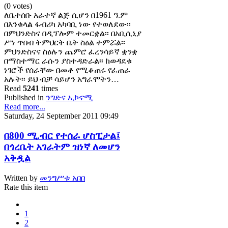
(0 votes)
ለቤተሰቡ አራተኛ ልጅ ሲሆን በ1961 ዓ.ም
በእንቁላል ፋብሪካ አካባቢ ነው የተወለደው፡፡
በምህንድስና በዲፕሎም ተመርቋል፡፡ በአቢሲኒያ
ሥነ ጥበብ ትምህርት ቤት ስዕል ተምሯል፡፡
ምህንድስናና ስዕሉን ጨምሮ ፈረንሳይኛ ቋንቋ
በማስተማር ራሱን ያስተዳድራል፡፡ ከወዳደቁ
ነገሮች የሰራቸው በመቶ የሚቆጠሩ የፈጠራ
አሉት፡፡ ይህ ብቻ ሳይሆን አግራሞትን…
Read
5241
times
Published in
ንግድና ኢኮኖሚ
Read more...
Saturday, 24 September 2011 09:49
በ800 ሚ.ብር የተሰራ ሆስፒታል፤
በጎረቤት አገራትም ዝነኛ ለመሆን
አቅዷል
Written by
መንግሥቱ አበበ
Rate this item
1
2