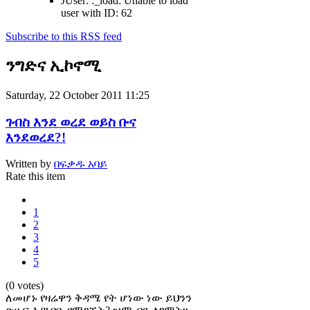
JUser: :_load: Unable to load
user with ID: 62
Subscribe to this RSS feed
ንግድና ኢኮኖሚ
Saturday, 22 October 2011 11:25
ገብስ እንደ ወረደ ወይስ ቡና
እንደወረደ?!
Written by
በፍቃዱ አባይ
Rate this item
1
2
3
4
5
(0 votes)
ለመሆኑ የዛሬዋን ቅዳሜ የት ሆነው ነው ይህንን