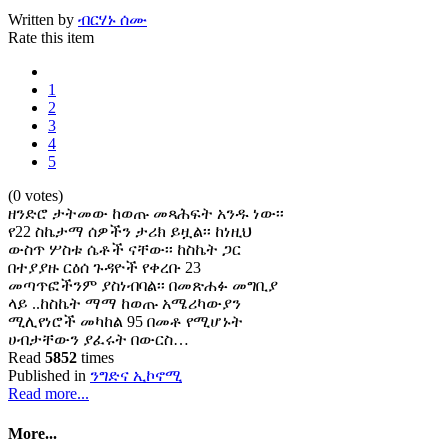
Written by
ብርሃኑ ሰሙ
Rate this item
1
2
3
4
5
(0 votes)
ዘንድሮ ታትመው ከወጡ መጻሕፍት አንዱ ነው፡፡
የ22 ስኬታማ ሰዎችን ታሪክ ይዟል፡፡ ከነዚህ
ውስጥ ሦስቱ ሴቶች ናቸው፡፡ ከስኬት ጋር
በተያያዙ ርዕሰ ጉዳዮች የቀረቡ 23
መጣጥፎችንም ያስነብባል፡፡ በመጽሐፉ መግቢያ
ላይ ..ከስኬት ማማ ከወጡ አሜሪካውያን
ሚሊየነሮች መካከል 95 በመቶ የሚሆኑት
ሀብታቸውን ያፈሩት በውርስ…
Read
5852
times
Published in
ንግድና ኢኮኖሚ
Read more...
More...