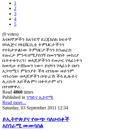
1
2
3
4
5
(0 votes)
አብዛኞቻችን ከአንደኛ ደረጃእስከ ከፍተኛ
የኮሌጅና የዩኒቨርሲቲ ትምህርታችንን
የተከታተልነው ትምህርታችንን ስንጨርስ
የጡረታ ምንዳ በሚያስገኝ በመንግስት መስሪያ
ቤትተቀጥረን፣ ወላጆቻችንን የመጦር ሃላፊነትን
ከወዲሁ ተሸክመን ነው፡፡ ይህንን ሃላፊነት በሆነ
አጋጣሚና ምክንያት ችላ ብንለው ወይንም
ብንረሳው ወላጆቻችን በጭራሽ ችላ ሊሉትና
ሊረሱት አይችሉም፡፡ በቀጥታም ሆነ
በተዘዋዋሪ…
Read
4860
times
Published in
ንግድና ኢኮኖሚ
Read more...
Saturday, 03 September 2011 12:34
ይኢትዮጵያና የውጭ ባለሀብቶች
አስገራሚ መመሳሰል