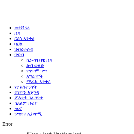
መነሻ ገፅ
ዜና
ርዕስ አንቀፅ
ባህል
ህብረተሰብ
ጥበብ
ኪነ-ጥበባዊ ዜና
ልብ ወለድ
የግጥም ጥግ
አግራሞት
ማራኪ አንቀፅ
ነፃ አስተያየት
የሰሞኑ አጀንዳ
ፖለቲካ በፈገግታ
ከአለም ዙሪያ
ጤና
ንግድና ኢኮኖሚ
Error