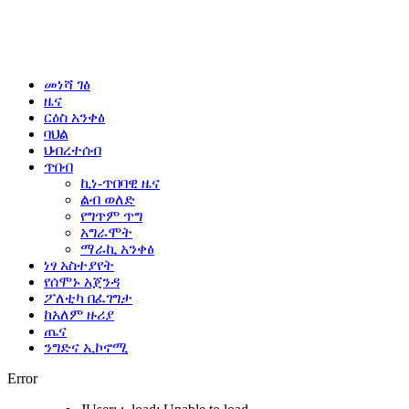
መነሻ ገፅ
ዜና
ርዕስ አንቀፅ
ባህል
ህብረተሰብ
ጥበብ
ኪነ-ጥበባዊ ዜና
ልብ ወለድ
የግጥም ጥግ
አግራሞት
ማራኪ አንቀፅ
ነፃ አስተያየት
የሰሞኑ አጀንዳ
ፖለቲካ በፈገግታ
ከአለም ዙሪያ
ጤና
ንግድና ኢኮኖሚ
Error