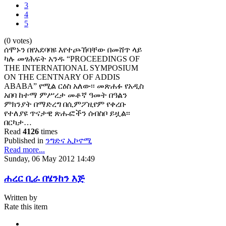
3
4
5
(0 votes)
ሰሞኑን በየአደባባዩ እየተጮኸባቸው በመሸጥ ላይ
ካሉ መፃሕፍት አንዱ “PROCEEDINGS OF
THE INTERNATIONAL SYMPOSIUM
ON THE CENTNARY OF ADDIS
ABABA” የሚል ርዕስ አለው፡፡ መጽሐፉ የአዲስ
አበባ ከተማ ምሥረታ መቶኛ ዓመት በዓልን
ምክንያት በማድረግ በሲምፖዚየም የቀረቡ
የተለያዩ ጥናታዊ ጽሑፎችን ሰብስቦ ይዟል፡፡
በርካታ…
Read
4126
times
Published in
ንግድና ኢኮኖሚ
Read more...
Sunday, 06 May 2012 14:49
ሐረር ቢራ በሄንከን እጅ
Written by
Rate this item