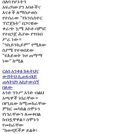
ሰለባ የሆኑትን
አፍሪካውያን አባቶችና
እናቶች ለማስታወስ
የተሰራው "የአንሴስተር
ፕሮጀክት" በጋናዊው
ቀራጭ ኳሜ አኮቶ-ባምፎ
የተዘጋጀ ሕያው የጥበብ
ሥራ ነው።
"ንኪይንኪይም" የሚለው
ስያሜ የተወሰደው
"የሕይወት ጉዞ ጠማማ
ነው" ከሚል
ርዕሰ አንቀፅ
ክፋትህና
ውሸትህ ሲጠፋብህ፤
ጠላትህን አስታውሰኝ
በለው
አንድ ንጉሥ አንድ ብልህ
አጫዋች ነበራቸው።
በየጊዜው ከሚመክራቸው
ምክር መካከል ሰሞኑን
የነገራቸውን ለመቀበል
ከብዷቸዋል። ሰሞኑን
የመከራቸው
“ከወዳጆችዎ ይልቅ፣