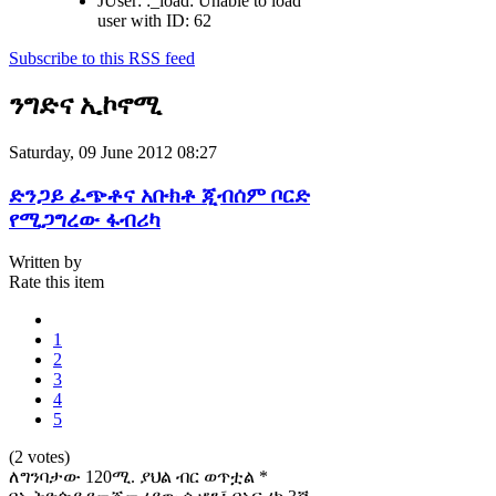
JUser: :_load: Unable to load
user with ID: 62
Subscribe to this RSS feed
ንግድና ኢኮኖሚ
Saturday, 09 June 2012 08:27
ድንጋይ ፈጭቶና አቡክቶ ጂብሰም ቦርድ
የሚጋግረው ፋብሪካ
Written by
Rate this item
1
2
3
4
5
(2 votes)
ለግንባታው 120ሚ. ያህል ብር ወጥቷል *