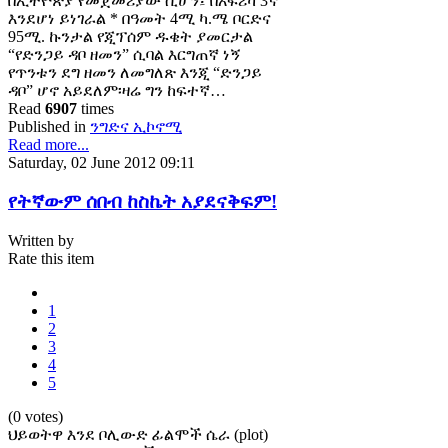
በኢትዮጵያ የመጀመሪያው ሲሆን፤ በአፍሪካ 3ኛ
እንደሆነ ይነገራል * በዓመት 4ሚ ካ.ሜ ቦርድና
95ሚ. ኩንታል የጂፕሰም ዱቄት ያመርታል
“የድንጋይ ዳቦ ዘመን” ሲባል እርግጠኛ ነኝ
የጥንቱን ደግ ዘመን ለመግለጽ እንጂ “ድንጋይ
ዳቦ” ሆኖ አይደለም፡ዛሬ ግን ከፍተኛ…
Read
6907
times
Published in
ንግድና ኢኮኖሚ
Read more...
Saturday, 02 June 2012 09:11
የትኛውም ሰበብ ከስኬት አያደናቅፍም!
Written by
Rate this item
1
2
3
4
5
(0 votes)
ህይወትዋ እንደ ቦሊውድ ፊልሞች ሴራ (plot)