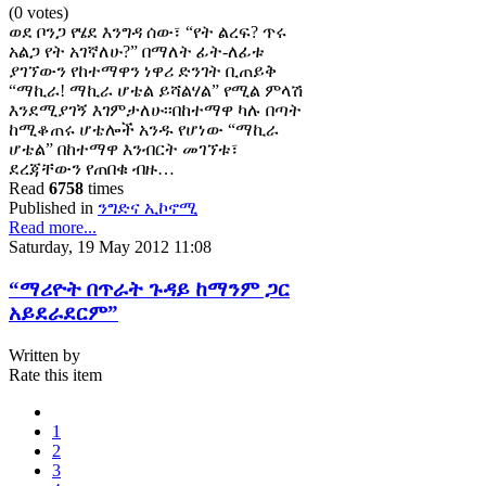
(0 votes)
ወደ ቦንጋ የሄደ እንግዳ ሰው፣ “የት ልረፍ? ጥሩ
አልጋ የት አገኛለሁ?” በማለት ፊት-ለፊቱ
ያገኘውን የከተማዋን ነዋሪ ድንገት ቢጠይቅ
“ማኪራ! ማኪራ ሆቴል ይሻልሃል” የሚል ምላሽ
እንደሚያገኝ እገምታለሁ፡፡በከተማዋ ካሉ በጣት
ከሚቆጠሩ ሆቴሎች አንዱ የሆነው “ማኪራ
ሆቴል” በከተማዋ እንብርት መገኘቱ፣
ደረጃቸውን የጠበቁ ብዙ…
Read
6758
times
Published in
ንግድና ኢኮኖሚ
Read more...
Saturday, 19 May 2012 11:08
“ማሪዮት በጥራት ጉዳይ ከማንም ጋር
አይደራደርም”
Written by
Rate this item
1
2
3