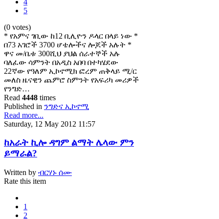
4
5
(0 votes)
* የአምና ገቢው ከ12 ቢሊዮን ዶላር በላይ ነው *
በ73 አገሮች 3700 ሆቴሎችና ሎጆች አሉት *
ዋና መ/ቤቱ 300ሺህ ያህል ሰራተኞች አሉ
ባለፈው ሳምንት በአዲስ አበባ በተካሄደው
22ኛው የዓለም ኢኮኖሚክ ፎረም ጠቅላይ ሚ/ር
መለስ ዜናዊን ጨምሮ ስምንት የአፍሪካ መሪዎች
የንግድ…
Read
4448
times
Published in
ንግድና ኢኮኖሚ
Read more...
Saturday, 12 May 2012 11:57
ከአራት ኪሎ ዳግም ልማት ሌላው ምን
ይማራል?
Written by
ብርሃኑ ሰሙ
Rate this item
1
2