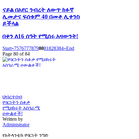
ናይል በአየር ንብረት ለውጥ ክፉኛ
ሊመታና ፍሰቱም 40 በመቶ ሊቀንስ
ይችላል
በቀን ለ16 ሰዓት የሚሰሩ አዛውንት!
Start
«
75
76
77
78
79
80
81
82
83
84
»
End
Page 80 of 84
ህብረተሰብ
የባርነትን ሰቆቃ
የሚዘክሩት አስገራሚ
ሀውልቶች!
Written by
Administrator
የአትላንቲክ የባርነት ንግድ