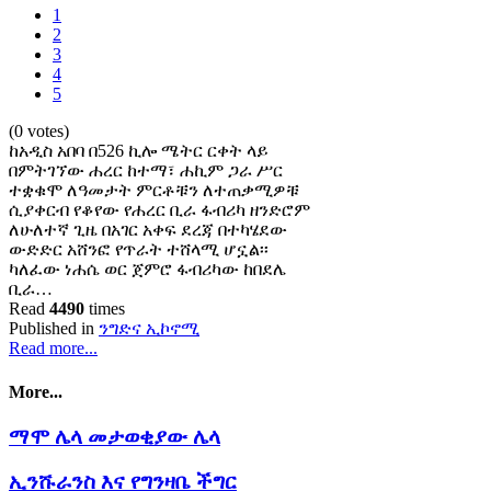
1
2
3
4
5
(0 votes)
ከአዲስ አበባ በ526 ኪሎ ሜትር ርቀት ላይ
በምትገኘው ሐረር ከተማ፣ ሐኪም ጋራ ሥር
ተቋቁሞ ለዓመታት ምርቶቹን ለተጠቃሚዎቹ
ሲያቀርብ የቆየው የሐረር ቢራ ፋብሪካ ዘንድሮም
ለሁለተኛ ጊዜ በአገር አቀፍ ደረጃ በተካሄደው
ውድድር አሸንፎ የጥራት ተሸላሚ ሆኗል፡፡
ካለፈው ነሐሴ ወር ጀምሮ ፋብሪካው ከበደሌ
ቢራ…
Read
4490
times
Published in
ንግድና ኢኮኖሚ
Read more...
More...
ማሞ ሌላ መታወቂያው ሌላ
ኢንሹራንስ እና የግንዛቤ ችግር