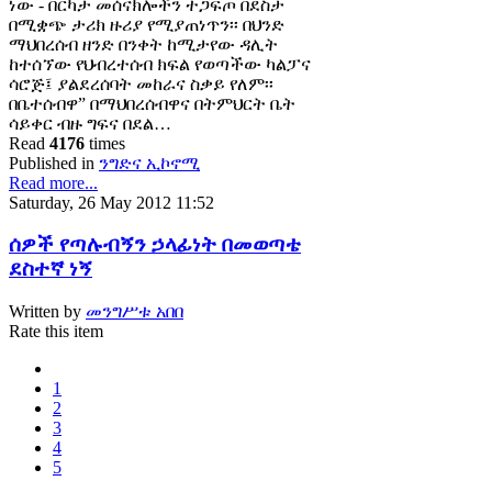
ነው - በርካታ መሰናክሎችን ተጋፍጦ በደስታ
በሚቋጭ ታሪክ ዙሪያ የሚያጠነጥን፡፡ በህንድ
ማህበረሰብ ዘንድ በንቀት ከሚታየው ዳሊት
ከተሰኘው የህብረተሰብ ክፍል የወጣችው ካልፓና
ሳሮጅ፤ ያልደረሰባት መከራና ስቃይ የለም፡፡
በቤተሰብዋ” በማህበረሰብዋና በትምህርት ቤት
ሳይቀር ብዙ ግፍና በደል…
Read
4176
times
Published in
ንግድና ኢኮኖሚ
Read more...
Saturday, 26 May 2012 11:52
ሰዎች የጣሉብኝን ኃላፊነት በመወጣቴ
ደስተኛ ነኝ
Written by
መንግሥቱ አበበ
Rate this item
1
2
3
4
5