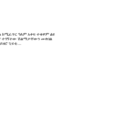
ል ከሚፈጥር ዓለም አቀፍ ተቁዋም ልዩ
 በጋና ተገኝተው ሽልማታቸውን መቀበል
 ወይዘሮ ጊፍቲ…