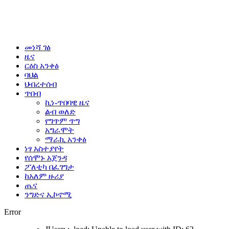
መነሻ ገፅ
ዜና
ርዕስ አንቀፅ
ባህል
ህብረተሰብ
ጥበብ
ኪነ-ጥበባዊ ዜና
ልብ ወለድ
የግጥም ጥግ
አግራሞት
ማራኪ አንቀፅ
ነፃ አስተያየት
የሰሞኑ አጀንዳ
ፖለቲካ በፈገግታ
ከአለም ዙሪያ
ጤና
ንግድና ኢኮኖሚ
Error