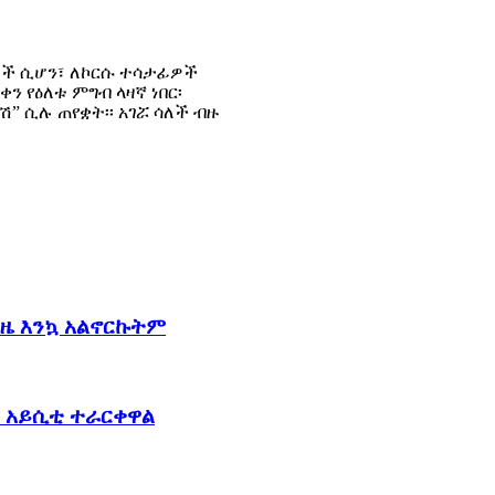
ለች ሲሆን፣ ለኮርሱ ተሳታፊዎች
ን የዕለቱ ምግብ ላዛኛ ነበር፡
” ሲሉ ጠየቋት፡፡ አገሯ ሳለች ብዙ
ጊዜ እንኳ አልኖርኩትም
ና አይሲቲ ተራርቀዋል