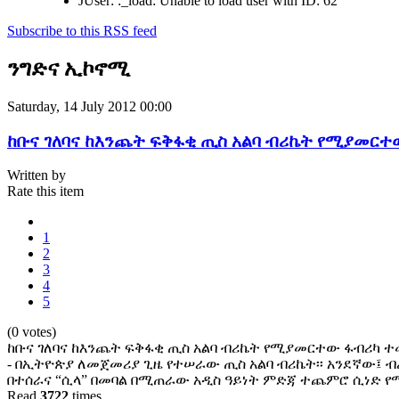
JUser: :_load: Unable to load user with ID: 62
Subscribe to this RSS feed
ንግድና ኢኮኖሚ
Saturday, 14 July 2012 00:00
ከቡና ገለባና ከእንጨት ፍቅፋቂ ጢስ አልባ ብሪኬት የሚያመርተ
Written by
Rate this item
1
2
3
4
5
(0 votes)
ከቡና ገለባና ከእንጨት ፍቅፋቂ ጢስ አልባ ብሪኬት የሚያመርተው ፋብሪካ ተ
- በኢትዮጵያ ለመጀመሪያ ጊዜ የተሠራው ጢስ አልባ ብሪኬት፡፡ አንደኛው፤ ብ
በተሰራና “ሲላ” በመባል በሚጠራው አዲስ ዓይነት ምድጃ ተጨምሮ ሲነድ 
Read
3722
times