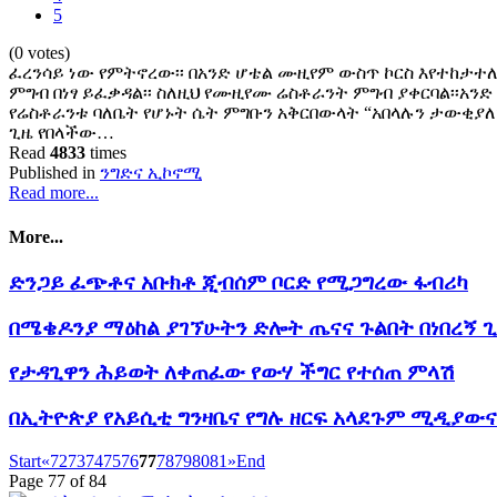
5
(0 votes)
ፈረንሳይ ነው የምትኖረው፡፡ በአንድ ሆቴል ሙዚየም ውስጥ ኮርስ እየተከታተ
ምግብ በነፃ ይፈቃዳል፡፡ ስለዚህ የሙዚየሙ ሬስቶራንት ምግብ ያቀርባል፡፡አንድ ቀ
የሬስቶራንቱ ባለቤት የሆኑት ሴት ምግቡን አቅርበውላት “አበላሉን ታውቂያለሽ
ጊዜ የበላችው…
Read
4833
times
Published in
ንግድና ኢኮኖሚ
Read more...
More...
ድንጋይ ፈጭቶና አቡክቶ ጂብሰም ቦርድ የሚጋግረው ፋብሪካ
በሜቄዶንያ ማዕከል ያገኘሁትን ድሎት ጤናና ጉልበት በነበረኝ 
የታዳጊዋን ሕይወት ለቀጠፈው የውሃ ችግር የተሰጠ ምላሽ
በኢትዮጵያ የአይሲቲ ግንዛቤና የግሉ ዘርፍ አላደጉም ሚዲያው
Start
«
72
73
74
75
76
77
78
79
80
81
»
End
Page 77 of 84