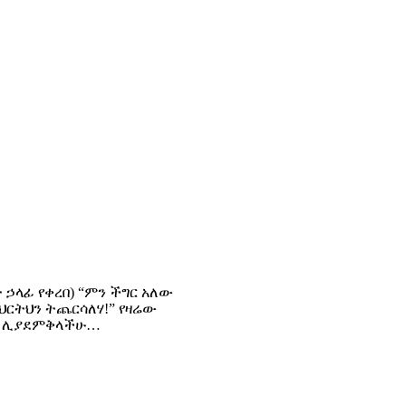
ኃላፊ የቀረበ) “ምን ችግር አለው
ምህርትህን ትጨርሳለሃ!” የዛሬው
 ቀን ሊያደምቅላችሁ…