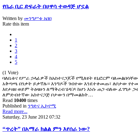
የቤራ ቢር ድፍራት በሀዋሳ ተወዳጅ ሆኗል
Written by
መንግሥቱ አበበ
Rate this item
1
2
3
4
5
(1 Vote)
ባለቤቱና የሥራ ኃላፊዎች ከአስተናጋጆች የሚለዩት ዩኒፎርም ባለመልበሳቸው
አቅጣጫ በንቃት ይቃኛሉ፡፡ እንግዶች ገብተው እንደተቀመጡ፣ ለቦታው የተመደ
እየታዘዘ ወይም ትዕዛዙን ለማቅረብ ሄዳ/ዶ ከሆነ እነሱ ጠጋ ብለው ፈገግታ ጋ
ለምድብተኛው አስተናጋጅ ቦታውን በማመልከት…
Read
10400
times
Published in
ንግድና ኢኮኖሚ
Read more...
Saturday, 23 June 2012 07:32
“ጥረት” በአማራ ክልል ምን እየሰራ ነው?