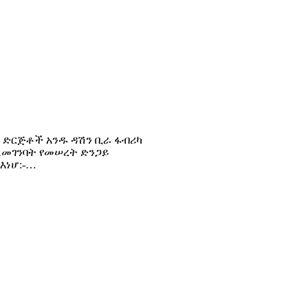
ው ድርጅቶች አንዱ ዳሽን ቢራ ፋብሪካ
 ለመገንባት የመሠረት ድንጋይ
እነሆ:-…