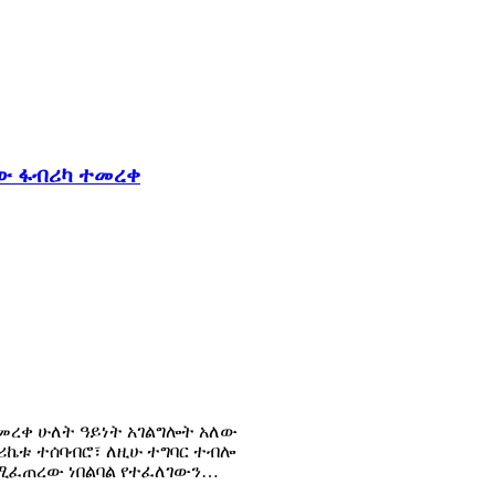
ው ፋብሪካ ተመረቀ
መረቀ ሁለት ዓይነት አገልግሎት አለው
ሪኬቱ ተሰባብሮ፣ ለዚሁ ተግባር ተብሎ
የሚፈጠረው ነበልባል የተፈለገውን…