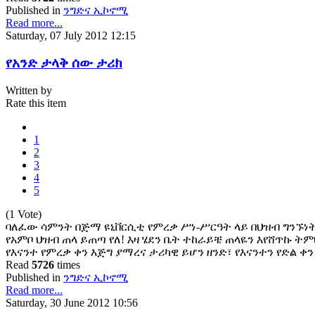
Published in
ንግድና ኢኮኖሚ
Read more...
Saturday, 07 July 2012 12:15
የአንድ ታላቅ ሰው ታሪክ
Written by
Rate this item
1
2
3
4
5
(1 Vote)
ባለፈው ሳምንት በጅማ ዩኒቨርሲቲ የምረቃ ሥነ-ሥርዓት ላይ በህዝብ ግንኙነት 
የአምቦ ህዝብ ጠላ ይጠጣ የለ! እዛ ሄደን ቤት ተከራይቼ ጠላዬን እየሸጥኩ ት
የእናንተ የምረቃ ቀን እጅግ ያማረና ታሪካዊ ይሆን ዘንድ፣ የእናንተን የድል
Read
5726
times
Published in
ንግድና ኢኮኖሚ
Read more...
Saturday, 30 June 2012 10:56