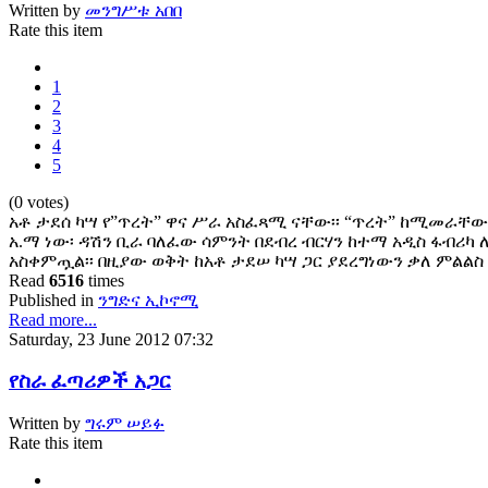
Written by
መንግሥቱ አበበ
Rate this item
1
2
3
4
5
(0 votes)
አቶ ታደሰ ካሣ የ”ጥረት” ዋና ሥራ አስፈጻሚ ናቸው፡፡ “ጥረት” ከሚመራቸ
አ.ማ ነው፡ ዳሽን ቢራ ባለፈው ሳምንት በደብረ ብርሃን ከተማ አዲስ ፋብሪካ
አስቀምጧል፡፡ በዚያው ወቅት ከአቶ ታደሠ ካሣ ጋር ያደረግነውን ቃለ ምልልስ 
Read
6516
times
Published in
ንግድና ኢኮኖሚ
Read more...
Saturday, 23 June 2012 07:32
የስራ ፈጣሪዎች አጋር
Written by
ግሩም ሠይፉ
Rate this item