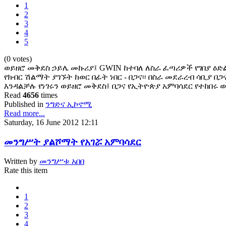
1
2
3
4
5
(0 votes)
ወይዘሮ መቅደስ ኃይሌ መኩሪያ፤ GWIN ከተባለ ለስራ ፈጣሪዎች የገበያ ዕድ
የክብር ሽልማት ያገኙት ከወር በፊት ነበር - በጋና፡፡ በስራ መደራረብ ሳቢያ
እንዳልቻሉ የነገሩን ወይዘሮ መቅደስ፤ በጋና የኢትዮጵያ አምባሳደር የተከበሩ
Read
4656
times
Published in
ንግድና ኢኮኖሚ
Read more...
Saturday, 16 June 2012 12:11
መንግሥት ያልሾማት የአገሯ አምባሳደር
Written by
መንግሥቱ አበበ
Rate this item
1
2
3
4