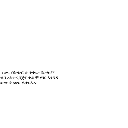
 ነው፡፡ በአጭር ታጥቀው በሁሉም
በ አስተናጋጅ፣ ቀድሞ የገባ እንግዳ
ብዘው ትዕዛዝ ይቀበሉና