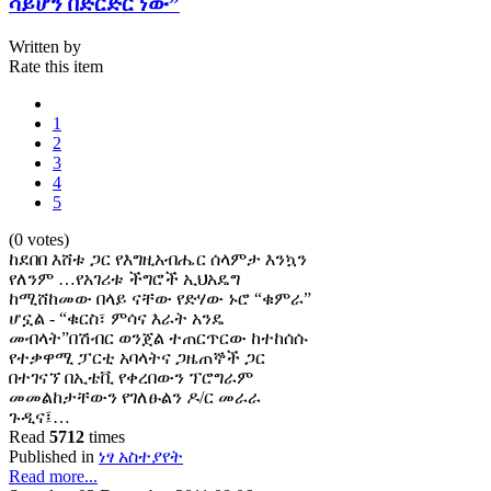
ሳይሆን በድርድር ነው”
Written by
Rate this item
1
2
3
4
5
(0 votes)
ከደበበ እሸቱ ጋር የእግዚአብሔር ሰላምታ እንኳን
የለንም …የአገሪቱ ችግሮች ኢህአዴግ
ከሚሸከመው በላይ ናቸው የድሃው ኑሮ “ቁምራ”
ሆኗል - “ቁርስ፣ ምሳና እራት አንዴ
መብላት”በሽብር ወንጀል ተጠርጥርው ከተከሰሱ
የተቃዋሚ ፓርቲ አባላትና ጋዜጠኞች ጋር
በተገናኘ በኢቴቪ የቀረበውን ፕሮግራም
መመልከታቸውን የገለፁልን ዶ/ር መራራ
ጉዲና፤…
Read
5712
times
Published in
ነፃ አስተያየት
Read more...