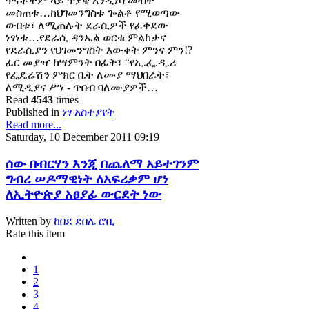
ጥናቶችም ላይ ጥያቄ እንዲነሳ መብት
መስጠቱ…ከህገመንግስቱ ጐልቶ የሚወጣው
ውበቱ፣ ለሚጠሉት ደራሲዎች የፈቀደው
ነፃነቱ…የደራሲ ዳንኤል ወርቁ ምልከታና
የደራሲያን የህገመንግስት እውቀት ምንና ምን!?
ፈር መያዣ ከሣምንት በፊት፣ “የኢ.ፌ.ዲ.ሪ
የፌዴሬሽን ምክር ቤት ለሙያ ማህበራት፣
ለሚዲያና ሥነ - ጥበብ ባለሙያዎች…
Read
4543
times
Published in
ነፃ አስተያየት
Read more...
Saturday, 10 December 2011 09:19
ሰው በብርሃን እንጂ በጨለማ አይተገንም
ግብረ ሠዶማዊነት ለአፍሪቃም ሆነ
ለኢትዮጵያ አፀያፊ ውርደት ነው
Written by
ከበደ ደበሌ ሮቢ
Rate this item
1
2
3
4