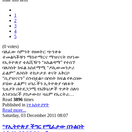
1
2
3
4
5
(0 votes)
ባለፈው ሳምንት የዘወትር ጭንቀቱ
ተመልካቾቹን ማስተማርና ማዝናናት የሆነው
የኢትዮጵያ ቴሌቪዥን “አኬልዳማ” የተሰኘ
ባለሶስት ክፍል አስደማሚ “ዶኪውመንታሪ
ፊልም” ለሶስት ተከታታይ ቀናት አቅርቦ
“ሲያዝናናን” ሰንብቷል፡፡ በሶስት ክፍል የቀረበው
ይሄው ፊልም፤ ሀገራችን ኢትዮጵያ ባለፉት
ጊዜያት በተደጋጋሚ የአሸባሪዎች ጥቃት ሰለባ
እንደነበረች ያስታውስ፣ ዛሬም የኤርትራ…
Read
3896
times
Published in
ነፃ አስተያየት
Read more...
Saturday, 03 December 2011 08:07
“የኢትዮጵያ ችግር የሚፈታው በጉልበት