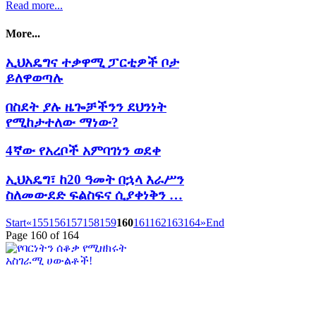
Read more...
More...
ኢህአዴግና ተቃዋሚ ፓርቲዎች ቦታ
ይለዋወጣሉ
በስደት ያሉ ዜጐቻችንን ደህንነት
የሚከታተለው ማነው?
4ኛው የአረቦች አምባገነን ወደቀ
ኢህአዴግ፣ ከ20 ዓመት በኋላ እራሥን
ስለመውደድ ፍልስፍና ሲያቀነቅን …
Start
«
155
156
157
158
159
160
161
162
163
164
»
End
Page 160 of 164