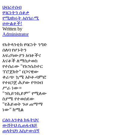
ህብረተሰብ
የባርነትን ሰቆቃ
የሚዘክሩት አስገራሚ
ሀውልቶች!
Written by
Administrator
የአትላንቲክ የባርነት ንግድ
ሰለባ የሆኑትን
አፍሪካውያን አባቶችና
እናቶች ለማስታወስ
የተሰራው "የአንሴስተር
ፕሮጀክት" በጋናዊው
ቀራጭ ኳሜ አኮቶ-ባምፎ
የተዘጋጀ ሕያው የጥበብ
ሥራ ነው።
"ንኪይንኪይም" የሚለው
ስያሜ የተወሰደው
"የሕይወት ጉዞ ጠማማ
ነው" ከሚል
ርዕሰ አንቀፅ
ክፋትህና
ውሸትህ ሲጠፋብህ፤
ጠላትህን አስታውሰኝ