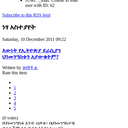
JUser: :_load: Unable to load
user with ID: 62
Subscribe to this RSS feed
ነፃ አስተያየት
Saturday, 10 December 2011 09:22
እውነት የኢትዮጵያ ደራሲያን
ህገመንግስቱን አያውቁትም?
Written by
ገዛኸኝ ፀ.
Rate this item
1
2
3
4
5
(0 votes)
የህገመንግስቱ አንዱ ብቃቱ፣ በህገመንግስታዊ