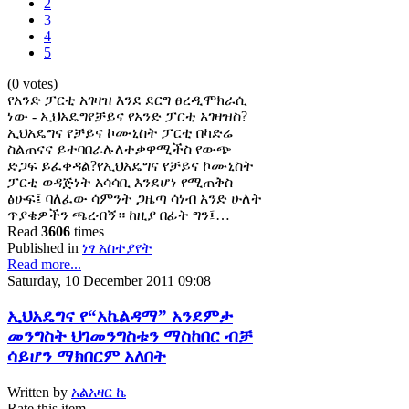
2
3
4
5
(0 votes)
የአንድ ፓርቲ አገዛዝ እንደ ደርግ ፀረዲሞክራሲ
ነው - ኢህአዴግየቻይና የአንድ ፓርቲ አገዛዝስ?
ኢህአዴግና የቻይና ኮሙኒስት ፓርቲ በካድሬ
ስልጠናና ይተባበራሉለተቃዋሚችስ የውጭ
ድጋፍ ይፈቀዳል?የኢህአዴግና የቻይና ኮሙኒስት
ፓርቲ ወዳጅነት አሳሳቢ እንደሆነ የሚጠቅስ
ፅሁፍ፤ ባለፈው ሳምንት ጋዜጣ ሳነብ አንድ ሁለት
ጥያቄዎችን ጫረብኝ። ከዚያ በፊት ግን፤…
Read
3606
times
Published in
ነፃ አስተያየት
Read more...
Saturday, 10 December 2011 09:08
ኢህአዴግና የ“አኬልዳማ” አንደምታ
መንግስት ህገመንግስቱን ማስከበር ብቻ
ሳይሆን ማክበርም አለበት
Written by
አልአዛር ኬ
Rate this item