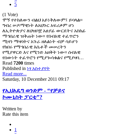
5
(1 Vote)
ሞኝ የተከለውን ብልህ አይነቅለውም፤ ይባላል፡፡
ግብረ ሠዶማዊነት ለአህጉር አፍሪቃም ሆነ
ለኢትዮጵያና ለህዝቦቿ አፀያፊ ውርደትና አስከፊ
ማኅበራዊ ዝቅጠት ነው፡፡ የሰብአዊ ተፈጥሮን
ሚዛን ማዛባትና አጉራ ዘለልነት ብቻ ሳይሆን
የከበሩ የማኅበራዊ እሴቶች መሠረትን
የሚያዋርድ እና የሚንድ አዘቅት ነው፡፡ ሰብአዊ
የሰውነት ተፈጥሮን የሚያጐሳቁልና የሚያዛባ…
Read
7200
times
Published in
ነፃ አስተያየት
Read more...
Saturday, 10 December 2011 09:17
የኢህአዴግ ወንድም - “የቻይና
ኮሙኒስት ፓርቲ”?
Written by
Rate this item
1