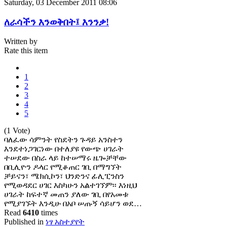
Saturday, 03 December 2011 08:06
ለራሳችን እንወቅበት፤ እንንቃ!
Written by
Rate this item
1
2
3
4
5
(1 Vote)
ባለፈው ሳምንት የስደትን ጉዳይ አንስተን
እንደተነጋገርነው በተለያዩ የውጭ ሀገራት
ተሠደው በስራ ላይ ከተሠማሩ ዜጐቻቸው
በቢሊዮን ዶላር የሚቆጠር ገቢ በማግኘት
ቻይናን፣ ሜክሲኮን፣ ህንድንና ፊሊፒንስን
የሚወዳደር ሀገር እስካሁን አልተገኘም፡፡ እነዚህ
ሀገራት ከፍተኛ መጠን ያለው ገቢ በየአመቱ
የሚያገኙት እንዲሁ በአቦ ሠጡኝ ሳይሆን ወደ…
Read
6410
times
Published in
ነፃ አስተያየት