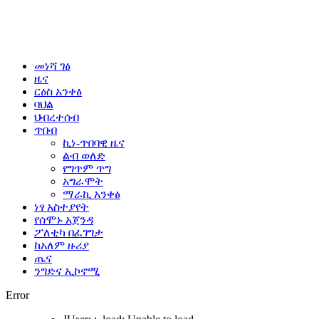
መነሻ ገፅ
ዜና
ርዕስ አንቀፅ
ባህል
ህብረተሰብ
ጥበብ
ኪነ-ጥበባዊ ዜና
ልብ ወለድ
የግጥም ጥግ
አግራሞት
ማራኪ አንቀፅ
ነፃ አስተያየት
የሰሞኑ አጀንዳ
ፖለቲካ በፈገግታ
ከአለም ዙሪያ
ጤና
ንግድና ኢኮኖሚ
Error