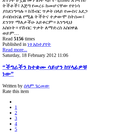
አጥነት ሆኗል መንግስት ላይ የሚሰነዘሩ አንዳንድ
ትችቶች፤ እጅግ የመረሩ ከመሆናቸው የተነሳ
ያስደነግጣሉ። ከሽብር ጥቃት በላይ የሙስና አደጋ
ይብስብናል የሚል ትችትና ተቃውሞ ስትሰሙ፤
ደንገጥ ማለታችሁ አይቀርም። እንግዲህ
አስቡት። የሽብር ጥቃት ለማድረስ አስበዋል
ወይም…
Read
5156
times
Published in
ነፃ አስተያየት
Read more...
Saturday, 18 February 2012 11:06
“ችግራችን ከተቋሙ ሳይሆን ከሃላፊዎቹ
ነው”
Written by
ሰላም ገረመው
Rate this item
1
2
3
4
5