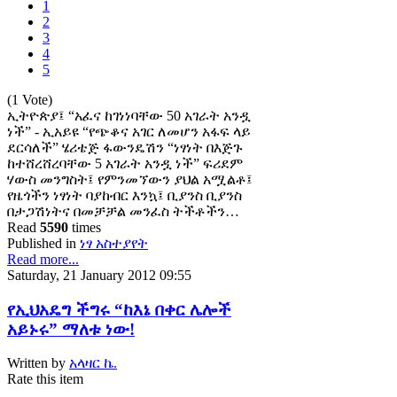
1
2
3
4
5
(1 Vote)
ኢትዮጵያ፤ “አፈና ከገነነባቸው 50 አገራት አንዷ
ነች” - ኢአይዩ “የጭቆና አገር ለመሆን አፋፍ ላይ
ደርሳለች” ሄሪቴጅ ፋውንዴሽን “ነፃነት በእጅጉ
ከተሸረሸረባቸው 5 አገራት አንዷ ነች” ፍሪደም
ሃውስ መንግስት፤ የምንመኘውን ያህል አሟልቶ፤
የዜጎችን ነፃነት ባያከብር እንኳ፤ ቢያንስ ቢያንስ
በታጋሽነትና በመቻቻል መንፈስ ትችቶችን…
Read
5590
times
Published in
ነፃ አስተያየት
Read more...
Saturday, 21 January 2012 09:55
የኢህአዴግ ችግሩ “ከእኔ በቀር ሌሎች
አይኑሩ” ማለቱ ነው!
Written by
አላዛር ኬ.
Rate this item