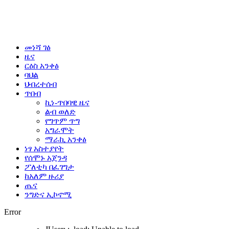
መነሻ ገፅ
ዜና
ርዕስ አንቀፅ
ባህል
ህብረተሰብ
ጥበብ
ኪነ-ጥበባዊ ዜና
ልብ ወለድ
የግጥም ጥግ
አግራሞት
ማራኪ አንቀፅ
ነፃ አስተያየት
የሰሞኑ አጀንዳ
ፖለቲካ በፈገግታ
ከአለም ዙሪያ
ጤና
ንግድና ኢኮኖሚ
Error