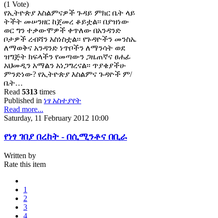
(1 Vote)
የኢትዮጵያ እስልምናዎች ጉዳይ ምክር ቤት ላይ
ትችት መሠንዘር ከጀመረ ቆይቷል፡፡ በያዝነው
ወር ግን ተቃውሞዎች ቀጥለው በአንዳንድ
ቦታዎች ረብሻን አስነስቷል፡፡ የጉዳዮችን መንስኤ
ለማወቅና አንዳንድ ነጥቦችን ለማንሳት ወደ
ዝግጅት ክፍላችን የመጣውን ጋዜጠኛና ፀሐፊ
አህመዲን አማልን አነጋግረናል፡፡ ጥያቄያችሁ
ምንድነው? የኢትዮጵያ እስልምና ጉዳዮች ም/
ቤት…
Read
5313
times
Published in
ነፃ አስተያየት
Read more...
Saturday, 11 February 2012 10:00
የነፃ ገበያ በረከት - በሲሚንቶና በቢራ
Written by
Rate this item
1
2
3
4