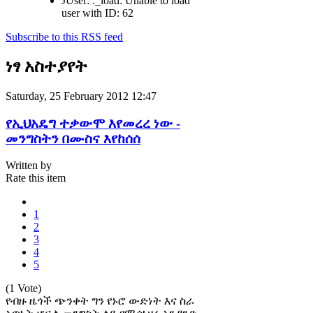
JUser: :_load: Unable to load
user with ID: 62
Subscribe to this RSS feed
ነፃ አስተያየት
Saturday, 25 February 2012 12:47
የኢህአዴግ ተቃውሞ እየመረረ ነው -
መንግስትን በሙስና እየከሰሰ
Written by
Rate this item
1
2
3
4
5
(1 Vote)
የብዙ ዜጎች ጭንቀት ግን የኑሮ ውድነት እና ስራ