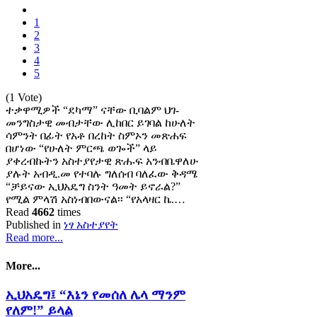
1
2
3
4
5
(1 Vote)
ተቃዋሚዎች “ደካማ” ናቸው ቢባልም ህገ-
መንግስታዊ መብታቸው ሊከበር ይገባል ከሁለት
ሳምንት በፊት የአቶ በረከት ስምኦን መጽሐፍ
በሆነው “የሁለት ምርጫ ወጐች” ላይ
ያቀረብኩትን አስተያየታዊ ጽሑፍ አንብቤዋለሁ
ያሉት አብዲ.መ የተባሉ ግለሰብ ባለፈው ቅዳሜ
“ቻይናው ኢህአዴግ ስንት ዓመት ይኖራል?”
የሚል ምላሽ አስነብበውናል፡፡ “የአላዛር ኬ.…
Read
4662
times
Published in
ነፃ አስተያየት
Read more...
More...
ኢህአዴግ፤ “እኔን የመሰለ ሌላ ማንም
የለም!” ይላል