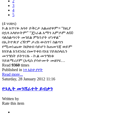
2
3
4
5
(4 votes)
ኮ.ል አጥናፉ አባተ ይቅርታ አልጠየቀም። “ከዚያ
በኋላ አላየሁትም” “ጄነራል አማን አምዶም ለ60
ባለስልጣናት መገደል ምክንያት ሆነዋል”
በኢትዮጵያ ረዥም ታሪክ ውስጥ፤ ስልጣን
የሚመነጨው ከህዝብ ሳይሆን ከጠመንጃ ወይም
ከሃይል እንደነበረ በመጥቀስ የአፄ ሃይለስላሴን
መንግስት ይኮንናሉ - ኮ.ል መንግስቱ
ሃይለማሪያም (አዲስ ያሳተሙት መፅሃፍ…
Read
9360
times
Published in
ነፃ አስተያየት
Read more...
Saturday, 28 January 2012 11:16
የኋሊት መንሸራተት ይብቃን
Written by
Rate this item