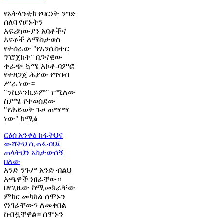
የአትላንቲክ የባርነት ንግድ
ሰለባ የሆኑትን
አፍሪካውያን አባቶችና
እናቶች ለማስታወስ
የተሰራው "የአንሴስተር
ፕሮጀክት" በጋናዊው
ቀራጭ ኳሜ አኮቶ-ባምፎ
የተዘጋጀ ሕያው የጥበብ
ሥራ ነው።
"ንኪይንኪይም" የሚለው
ስያሜ የተወሰደው
"የሕይወት ጉዞ ጠማማ
ነው" ከሚል
ርዕሰ አንቀፅ
ክፋትህና
ውሸትህ ሲጠፋብህ፤
ጠላትህን አስታውሰኝ
በለው
አንድ ንጉሥ አንድ ብልህ
አጫዋች ነበራቸው።
በየጊዜው ከሚመክራቸው
ምክር መካከል ሰሞኑን
የነገራቸውን ለመቀበል
ከብዷቸዋል። ሰሞኑን