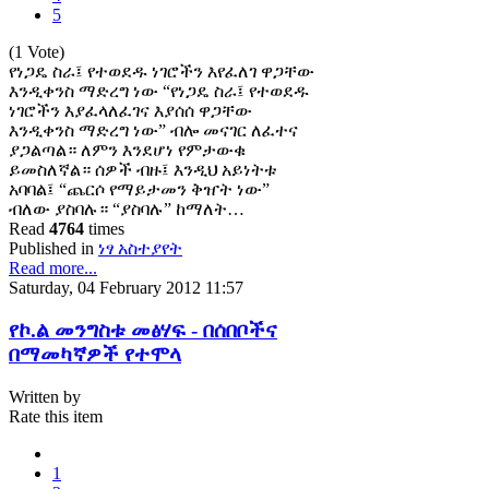
5
(1 Vote)
የነጋዴ ስራ፤ የተወደዱ ነገሮችን እየፈለገ ዋጋቸው
እንዲቀንስ ማድረግ ነው “የነጋዴ ስራ፤ የተወደዱ
ነገሮችን እያፈላለፈገና እያሰሰ ዋጋቸው
እንዲቀንስ ማድረግ ነው” ብሎ መናገር ለፈተና
ያጋልጣል። ለምን እንደሆነ የምታውቁ
ይመስለኛል። ሰዎች ብዙ፤ እንዲህ አይነትቱ
አባባል፤ “ጨርሶ የማይታመን ቅዠት ነው”
ብለው ያስባሉ። “ያስባሉ” ከማለት…
Read
4764
times
Published in
ነፃ አስተያየት
Read more...
Saturday, 04 February 2012 11:57
የኮ.ል መንግስቱ መፅሃፍ - በሰበቦችና
በማመካኛዎች የተሞላ
Written by
Rate this item
1