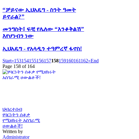
“ቻይናው ኢህአዴግ - ስንት ዓመት
ይኖራል?”
መንግስት፤ ፍቺ የሌለው “እንቆቅልሽ”
እየሆነብን ነው
ኢህአዴግ - የአላዲን ተዓምረኛ ፋኖስ!
Start
«
153
154
155
156
157
158
159
160
161
162
»
End
Page 158 of 164
ህብረተሰብ
የባርነትን ሰቆቃ
የሚዘክሩት አስገራሚ
ሀውልቶች!
Written by
Administrator