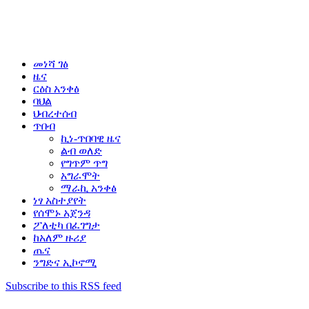
መነሻ ገፅ
ዜና
ርዕስ አንቀፅ
ባህል
ህብረተሰብ
ጥበብ
ኪነ-ጥበባዊ ዜና
ልብ ወለድ
የግጥም ጥግ
አግራሞት
ማራኪ አንቀፅ
ነፃ አስተያየት
የሰሞኑ አጀንዳ
ፖለቲካ በፈገግታ
ከአለም ዙሪያ
ጤና
ንግድና ኢኮኖሚ
Subscribe to this RSS feed