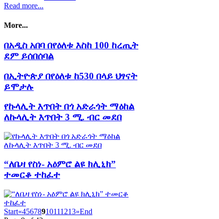
Read more...
More...
በአዲስ አበባ በየዕለቱ እስከ 100 ከረጢት
ደም ይሰበሰባል
በኢትዮጵያ በየዕለቱ ከ530 በላይ ህፃናት
ይሞታሉ
የኩላሊት እጥበት በጎ አድራጎት ማዕከል
ለኩላሊት እጥበት 3 ሚ. ብር መደበ
“ለቤዛ የስነ- አዕምሮ ልዩ ክሊኒክ”
ተመርቆ ተከፈተ
Start
«
4
5
6
7
8
9
10
11
12
13
»
End