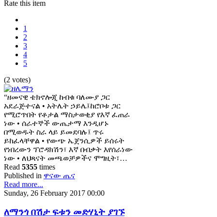
Rate this item
1
2
3
4
5
(2 votes)
“ዘመናዊ ቴክኖሎጂ ከብቁ ባለሙያ ጋር
አደራጅተናል • አትሌት ኃይሌ፤ከሮቦቱ ጋር
የሚሮጥበት የቶታል ማስታወቂያ የእኛ ፈጠራ
ነው • ሰራተኞች ውጤታማ እንዲሆኑ
በሚወዱት ስራ ላይ ይመደባሉ፤ ጥሩ
ይከፈላቸዋል • የውጭ ኤጀንሲዎች ይሰሩት
የነበረውን ፕሮዳክሽን፣ እኛ በብቃት እየሰራነው
ነው • ለህጻናት መጫወቻዎችና ሞግዚት፣…
Read
5355
times
Published in
ዋናው ጤና
Read more...
Sunday, 26 February 2017 00:00
ለማንጎ በሽታ ፍቱን መድሃኒት ያገኙ