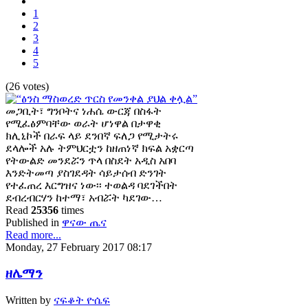
1
2
3
4
5
(26 votes)
መጋቢት፣ ግንቦትና ነሐሴ ውርጃ በስፋት
የሚፈፅምባቸው ወራት ሆነዋል በታዋቂ
ክሊኒኮች በራፍ ላይ ደንበኛ ፍለጋ የሚታትሩ
ደላሎች አሉ ትምህርቷን ከዘጠነኛ ክፍል አቋርጣ
የትውልድ መንደሯን ጥላ በስደት አዲስ አበባ
እንድትመጣ ያስገደዳት ሳይታሰብ ድንገት
የተፈጠረ እርግዝና ነው፡፡ ተወልዳ ባደገችበት
ደብረብርሃን ከተማ፣ አብሯት ካደገው…
Read
25356
times
Published in
ዋናው ጤና
Read more...
Monday, 27 February 2017 08:17
ዘሌማን
Written by
ናፍቆት ዮሴፍ