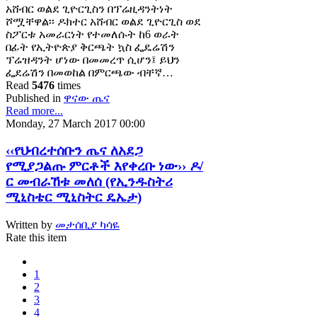
አሸብር ወልደ ጊዮርጊስን በፕሬዚዳንትነት
ሾሟቸዋል፡፡ ዶክተር አሸብር ወልደ ጊዮርጊስ ወደ
ስፖርቱ አመራርነት የተመለሱት ከ6 ወራት
በፊት የኢትዮጵያ ቅርጫት ኳስ ፌዴሬሽን
ፕሬዝዳንት ሆነው በመመረጥ ሲሆን፤ ይህን
ፌደሬሽን በመወከል በምርጫው ብቸኛ…
Read
5476
times
Published in
ዋናው ጤና
Read more...
Monday, 27 March 2017 00:00
‹‹የህብረተሰቡን ጤና ለአደጋ
የሚያጋልጡ ምርቶች እየቀረቡ ነው›› ዶ/
ር መብራኸቱ መለሰ (የኢንዱስትሪ
ሚኒስቴር ሚኒስትር ዴኤታ)
Written by
መታሰቢያ ካሳዬ
Rate this item
1
2
3
4