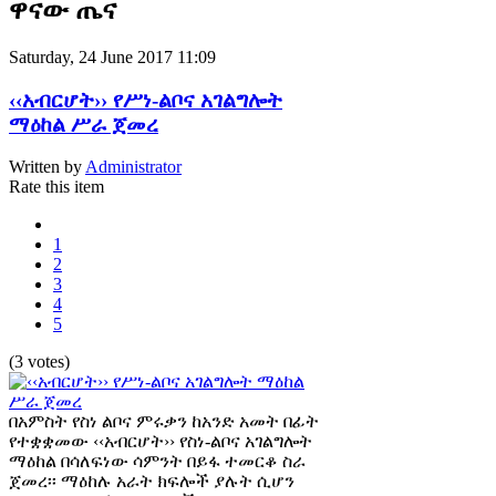
ዋናው ጤና
Saturday, 24 June 2017 11:09
‹‹አብርሆት›› የሥነ-ልቦና አገልግሎት
ማዕከል ሥራ ጀመረ
Written by
Administrator
Rate this item
1
2
3
4
5
(3 votes)
በአምስት የስነ ልቦና ምሩቃን ከአንድ አመት በፊት
የተቋቋመው ‹‹አብርሆት›› የስነ-ልቦና አገልግሎት
ማዕከል በሳለፍነው ሳምንት በይፋ ተመርቆ ስራ
ጀመረ፡፡ ማዕከሉ አራት ክፍሎች ያሉት ሲሆን