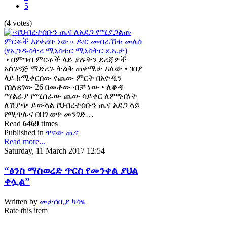
5
(4 votes)
• በምግብ ምርቶች ላይ ያሉትን ደረጃዎች
አስገዳጅ ማድረጉ ትልቅ ጠቀሜታ አለው • ገበያ
ላይ ከሚቀርበው የጨው ምርት በአዮዲን
የበለጸገው 26 በመቶው ብቻ ነው • ለቆዳ
ማልፊያ የሚሰራው ጨው ሳይቀር ለምግብነት
ለሽያጭ ይውላል የህብረተሰቡን ጤና አደጋ ላይ
የሚጥሉና በህገ ወጥ መንገድ…
Read
6469
times
Published in
ዋናው ጤና
Read more...
Saturday, 11 March 2017 12:54
“ፅንስ ማስወረድ ጥርስ የመንቀል ያህል
ቀሏል”
Written by
መታሰቢያ ካሳዬ
Rate this item