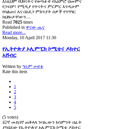
እነዚህም የህፃናትና የወጣቶች የአዕምሮ ህመምና
የጋብቻ፣ የሚዲያ የጥናትና ምርምር እንዲሁም
የስልጠና እና በአደጋ ምክንያት ሰዎች የንግግር
ክህሎታቸውን…
Read
7025
times
Published in
ዋናው ጤና
Read more...
Monday, 10 April 2017 11:30
የኢትዮጵያ ኦሊምፒክ ኮሚቴና ዶክተር
አሸብር
Written by
ግሩም ሠይፉ
Rate this item
1
2
3
4
5
(5 votes)
42ኛ መደበኛ ጠቅላላ ጉባኤውን ከሳምንት በፊት
ያካሄደው የኢትዮጵያ ኦሊምፒክ ኮሚቴ ዶክተር