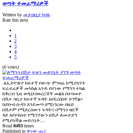
ወጣት ተመራማሪዎች
Written by
መታሰቢያ ካሳዬ
Rate this item
1
2
3
4
5
(6 votes)
ለኢትዮጵያ ከፍተኛ የውጭ ምንዛሬ ከሚያስገኙ
ፍራፍሬዎች መካከል አንዱ የሆነው የማንጎ ተክል
ከቅርብ ጊዜ ወዲህ በወረርሽኝ መልክ በተዛመተ
በሽታ ሳቢያ ከፍተኛ ጉዳት እየደረሰበት ይገኛል፡፡
ከደቡብ ሱዳን እንደመጣ በሚነገረው በዚህ
በሽታም የሚደርሰውን ጉዳትና በማንጎ ዛፎች
ላይ እየተከሰተ የሚገኘውን በሽታ ለመታደግ
የሚያስችል መድኃኒት…
Read
8493
times
Published in
ዋናው ጤና