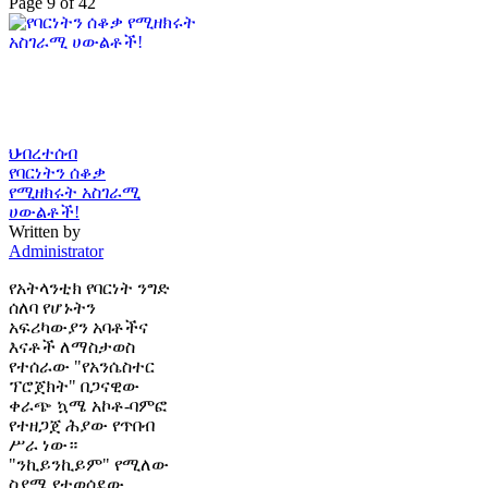
Page 9 of 42
ህብረተሰብ
የባርነትን ሰቆቃ
የሚዘክሩት አስገራሚ
ሀውልቶች!
Written by
Administrator
የአትላንቲክ የባርነት ንግድ
ሰለባ የሆኑትን
አፍሪካውያን አባቶችና
እናቶች ለማስታወስ
የተሰራው "የአንሴስተር
ፕሮጀክት" በጋናዊው
ቀራጭ ኳሜ አኮቶ-ባምፎ
የተዘጋጀ ሕያው የጥበብ
ሥራ ነው።
"ንኪይንኪይም" የሚለው
ስያሜ የተወሰደው