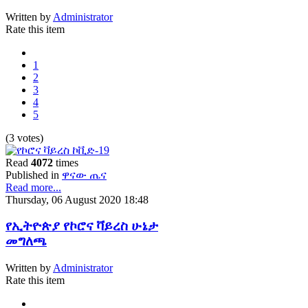
Written by
Administrator
Rate this item
1
2
3
4
5
(3 votes)
Read
4072
times
Published in
ዋናው ጤና
Read more...
Thursday, 06 August 2020 18:48
የኢትዮጵያ የኮሮና ቫይረስ ሁኔታ
መግለጫ
Written by
Administrator
Rate this item