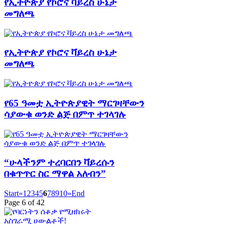
የኢትዮጵያ የኮሮና ቫይረስ ሁኔታ
መግለጫ
የኢትዮጵያ የኮሮና ቫይረስ ሁኔታ
መግለጫ
የ65 ዓመቷ ኢትዮጵያዊት ማርገዛቸውን
ሳያውቁ ወንድ ልጅ በምጥ ተገላገሉ
“ሁላችንም ተረባርበን ቫይረሱን
በቁጥጥር ስር ማዋል አለብን”
Start
«
1
2
3
4
5
6
7
8
9
10
»
End
Page 6 of 42