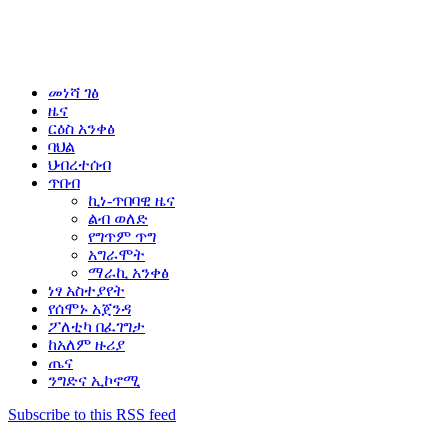
መነሻ ገፅ
ዜና
ርዕስ አንቀፅ
ባህል
ህብረተሰብ
ጥበብ
ኪነ-ጥበባዊ ዜና
ልብ ወለድ
የግጥም ጥግ
አግራሞት
ማራኪ አንቀፅ
ነፃ አስተያየት
የሰሞኑ አጀንዳ
ፖለቲካ በፈገግታ
ከአለም ዙሪያ
ጤና
ንግድና ኢኮኖሚ
Subscribe to this RSS feed