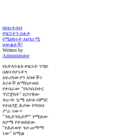
ህብረተሰብ
የባርነትን ሰቆቃ
የሚዘክሩት አስገራሚ
ሀውልቶች!
Written by
Administrator
የአትላንቲክ የባርነት ንግድ
ሰለባ የሆኑትን
አፍሪካውያን አባቶችና
እናቶች ለማስታወስ
የተሰራው "የአንሴስተር
ፕሮጀክት" በጋናዊው
ቀራጭ ኳሜ አኮቶ-ባምፎ
የተዘጋጀ ሕያው የጥበብ
ሥራ ነው።
"ንኪይንኪይም" የሚለው
ስያሜ የተወሰደው
"የሕይወት ጉዞ ጠማማ
ነው" ከሚል