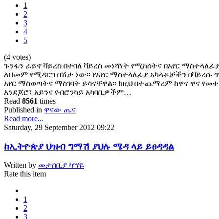
1
2
3
4
5
(4 votes)
ጉንፋን ራይኖ ቫይረስ በተባለ ቫይረስ መነሻነት የሚከሰትና በአየር ማስተላለ
ለህመም የሚዳርግ በሽታ ነው፡፡ የአየር ማስተላለፊያ አካላቶቻችን በቫይረሱ
አየር ማስወጣትና ማስገባት ይሳናቸዋል፡፡ ከዚህ በተጨማሪም ከዋና ዋና የ
እንደጆሮ፣ አይንና የብሮንካይ አካባቢዎችም…
Read
8561
times
Published in
ዋናው ጤና
Read more...
Saturday, 29 September 2012 09:22
ከኢትዮጵያ ህዝብ ግማሽ ያህሉ ሜዳ ላይ ይፀዳዳል
Written by
መታሰቢያ ካሣዬ
Rate this item
1
2
3