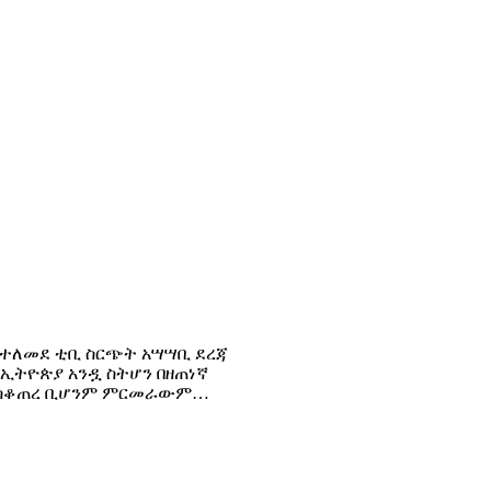
 የተለመደ ቲቢ ስርጭት አሣሣቢ ደረጃ
 ኢትዮጵያ አንዷ ስትሆን በዘጠነኛ
ን ያስቆጠረ ቢሆንም ምርመራውም…