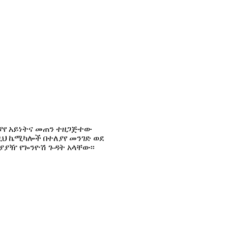
የ አይነትና መጠን ተዘጋጅተው
ህ ኬሚካሎች በተለያየ መንገድ ወደ
ያያዥ የጐንዮሽ ጉዳት አላቸው፡፡