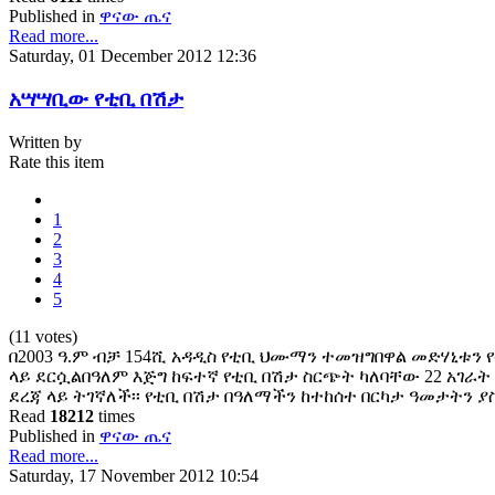
Published in
ዋናው ጤና
Read more...
Saturday, 01 December 2012 12:36
አሣሣቢው የቲቢ በሽታ
Written by
Rate this item
1
2
3
4
5
(11 votes)
በ2003 ዓ.ም ብቻ 154ሺ አዳዲስ የቲቢ ህሙማን ተመዝግበዋል መድሃኒቱን
ላይ ደርሷልበዓለም እጅግ ከፍተኛ የቲቢ በሽታ ስርጭት ካለባቸው 22 አገራት
ደረጃ ላይ ትገኛለች፡፡ የቲቢ በሽታ በዓለማችን ከተከሰተ በርካታ ዓመታት
Read
18212
times
Published in
ዋናው ጤና
Read more...
Saturday, 17 November 2012 10:54