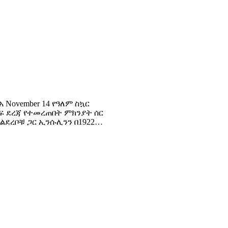
November 14 የዓለም ስኳር
ቀፍ ደረጃ የተመረጠበት ምክንያት ሰር
ልደረቦቹ ጋር ኢንሱሊንን በ1922…