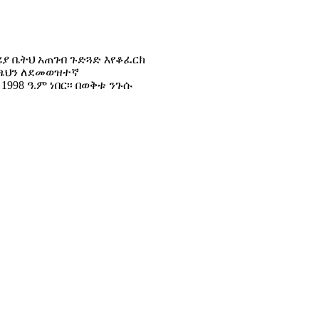
ሪያ ቤትህ አጠገብ ጉድጓድ እየቆፈርክ
መጫህን ለደመወዝተኛ
998 ዓ.ም ነበር፡፡ በወቅቱ ንጉሱ