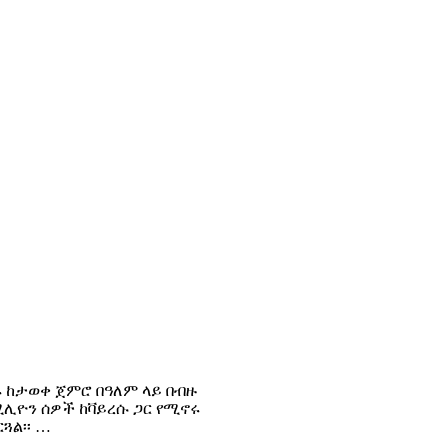
ሩ ከታወቀ ጀምሮ በዓለም ላይ በብዙ
ሚሊዮን ሰዎች ከቫይረሱ ጋር የሚኖሩ
ጓል፡፡ …