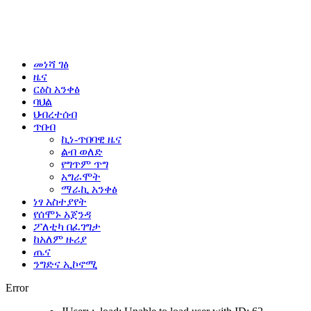
መነሻ ገፅ
ዜና
ርዕስ አንቀፅ
ባህል
ህብረተሰብ
ጥበብ
ኪነ-ጥበባዊ ዜና
ልብ ወለድ
የግጥም ጥግ
አግራሞት
ማራኪ አንቀፅ
ነፃ አስተያየት
የሰሞኑ አጀንዳ
ፖለቲካ በፈገግታ
ከአለም ዙሪያ
ጤና
ንግድና ኢኮኖሚ
Error