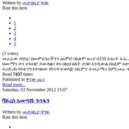
Written by
መታሰቢያ ካሳዬ
Rate this item
1
2
3
4
5
(3 votes)
መራራው የስኳር ህመምአገራችንን ጨምሮ በአለም ዙሪያ በ150 አገራት እ.ኤ.አ 
ህሙማን ቀን ተከብሮ ይውላል፡፡ ቀኑ በዚህ ዕለት ታስቦ እንዲውል በአለም አ
ፍሪድሪክ ባንቲንግ የተባለው የካናዳ ተወላጅ ሀኪምና ተመራማሪ ከምርመራ ባ
Read
7437
times
Published in
ዋናው ጤና
Read more...
Saturday, 03 November 2012 15:07
ቫይረስ አመጣሹ ጉንፋን
Written by
መታሰቢያ ካሣዬ
Rate this item