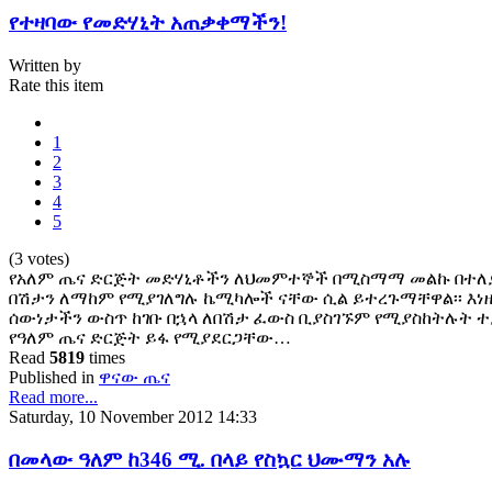
የተዛባው የመድሃኒት አጠቃቀማችን!
Written by
Rate this item
1
2
3
4
5
(3 votes)
የአለም ጤና ድርጅት መድሃኒቶችን ለህመምተኞች በሚስማማ መልኩ በተለያ
በሽታን ለማከም የሚያገለግሉ ኬሚካሎች ናቸው ሲል ይተረጉማቸዋል፡፡ እነዚ
ሰውነታችን ውስጥ ከገቡ በኋላ ለበሽታ ፈውስ ቢያስገኙም የሚያስከትሉት ተ
የዓለም ጤና ድርጅት ይፋ የሚያደርጋቸው…
Read
5819
times
Published in
ዋናው ጤና
Read more...
Saturday, 10 November 2012 14:33
በመላው ዓለም ከ346 ሚ. በላይ የስኳር ህሙማን አሉ