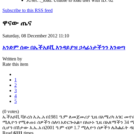
JUser: :_load: Unable to load user with ID: 62
Subscribe to this RSS feed
ዋናው ጤና
Saturday, 08 December 2012 11:10
አንድም ሰው በኤችአይቪ እንዳይያዝ ኃላፊነታችንን እንወጣ
Written by
Rate this item
1
2
3
4
5
(0 votes)
ኤችአይቪ ቫይረስ እ.ኤ.አ በ1981 ዓ.ም ለመጀመሪያ ጊዜ በአሜሪካ አገር መኖ
ሚሊዮን የሚቆጠሩ ሰዎችን ሰለባ አድርጐአል፡፡ በአሁኑ ጊዜ በአለማችን 34 
ሲሆን በሽታው እ.ኤ.አ በ2001 ዓ.ም ብቻ 1.7 ሚሊዮን ሰዎችን ለሕልፈት ዳር
Read
6111
times