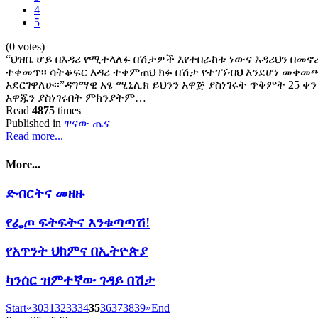
4
5
(0 votes)
“ህዝቤ ሆይ በእዳሪ የሚተላለፉ በሽታዎች እየተበራከቱ ነውና እዳሪህን በመኖ
ተቀመጥ፡፡ ሳትቆፍር እዳሪ ተቀምጠህ ክፉ በሽታ የተገኘብህ እንደሆነ መቀ
አደርገዋለሁ፡፡”ዳግማዊ አፄ ሚኒሊክ ይህንን አዋጅ ያስነገሩት ጥቅምት 25 ቀን 1
አዋጁን ያስነገሩበት ምክንያትም…
Read
4875
times
Published in
ዋናው ጤና
Read more...
More...
ድብርትና መዘዙ
የፌጦ ፍትፍትና እንቁጣጣሽ!
የአጥንት ህክምና በኢትዮጵያ
ካንሰር ዝምተኛው ገዳይ በሽታ
Start
«
30
31
32
33
34
35
36
37
38
39
»
End