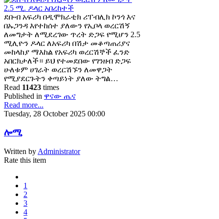
ደቡብ አፍሪካ በዲሞክራቲክ ሪፐብሊክ ኮንጎ እና
በኡጋንዳ እየተከሰተ ያለውን የኢቦላ ወረርሽኝ
ለመግታት ለሚደረገው ጥረት ድጋፍ የሚሆን 2.5
ሚሊዮን ዶላር ለአፍሪካ በሽታ መቆጣጠሪያና
መከላከያ ማእከል የአፍሪካ ወረርሽኞች ፈንድ
አበርክታለች። ይህ የተመደበው የገንዘብ ድጋፍ
ሁለቱም ሀገራት ወረርሽኙን ለመዋጋት
የሚያደርጉትን ቀጣይነት ያለው ትግል…
Read
11423
times
Published in
ዋናው ጤና
Read more...
Tuesday, 28 October 2025 00:00
ሎሚ
Written by
Administrator
Rate this item
1
2
3
4