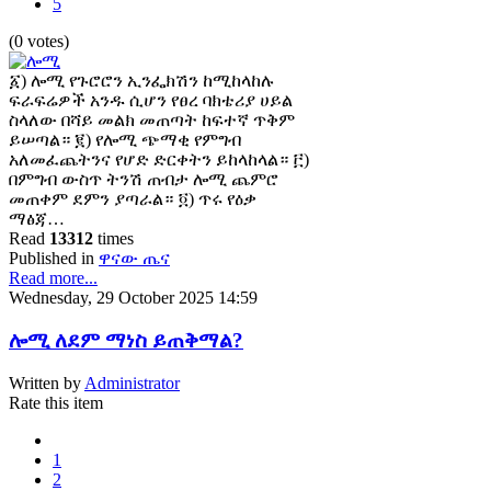
5
(0 votes)
፩) ሎሚ የጉሮሮን ኢንፌክሽን ከሚከላከሉ
ፍራፍሬዎች አንዱ ሲሆን የፀረ ባክቴሪያ ሀይል
ስላለው በሻይ መልክ መጠጣት ከፍተኛ ጥቅም
ይሠጣል። ፪) የሎሚ ጭማቂ የምግብ
አለመፈጨትንና የሆድ ድርቀትን ይከላከላል። ፫)
በምግብ ውስጥ ትንሽ ጠብታ ሎሚ ጨምሮ
መጠቀም ደምን ያጣራል። ፬) ጥሩ የዕቃ
ማፅጃ…
Read
13312
times
Published in
ዋናው ጤና
Read more...
Wednesday, 29 October 2025 14:59
ሎሚ ለደም ማነስ ይጠቅማል?
Written by
Administrator
Rate this item
1
2