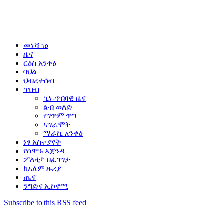
መነሻ ገፅ
ዜና
ርዕስ አንቀፅ
ባህል
ህብረተሰብ
ጥበብ
ኪነ-ጥበባዊ ዜና
ልብ ወለድ
የግጥም ጥግ
አግራሞት
ማራኪ አንቀፅ
ነፃ አስተያየት
የሰሞኑ አጀንዳ
ፖለቲካ በፈገግታ
ከአለም ዙሪያ
ጤና
ንግድና ኢኮኖሚ
Subscribe to this RSS feed