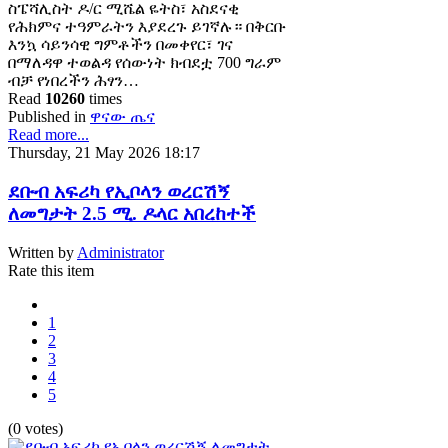
ስፔሻሊስት ዶ/ር ሚሼል ዬትስ፣ አስደናቂ
የሕክምና ተዓምራትን እያደረጉ ይገኛሉ። በቅርቡ
እንኳ ሳይንሳዊ ግምቶችን በመቀየር፣ ገና
በማለዳዋ ተወልዳ የሰውነት ክብደቷ 700 ግራም
ብቻ የነበረችን ሕፃን…
Read
10260
times
Published in
ዋናው ጤና
Read more...
Thursday, 21 May 2026 18:17
ደቡብ አፍሪካ የኢቦላን ወረርሽኝ
ለመግታት 2.5 ሚ. ዶላር አበረከተች
Written by
Administrator
Rate this item
1
2
3
4
5
(0 votes)