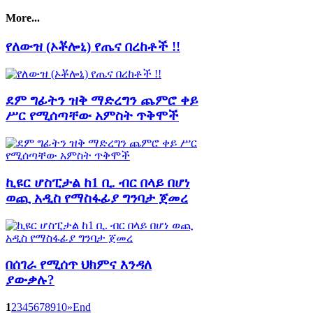
More...
የለውዝ (ኦቾሎኒ) የጤና በረከቶች !!
ደም ግፊትን ዝቅ ማድረግን ጨምሮ ቀይ
ሥር የሚሰጣቸው አምስት ጥቅሞች
ኪዩር ሆስፒታል ከ1 ቢ. ብር በላይ በሆነ
ወጪ አዲስ የማስፋፊያ ግንባታ ጀመረ
በሰገራ የሚሰጥ ህክምና እንዳለ
ያውቃሉ?
1
2
3
4
5
6
7
8
9
10
»
End