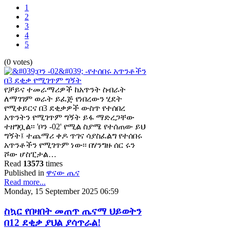
1
2
3
4
5
(0 votes)
የቻይና ተመራማሪዎች ከአጥንት ስብራት
ለማገገም ወራት ይፈጅ የነበረውን ሂደት
የሚቀይርና በ3 ደቂቃዎች ውስጥ የተሰበረ
አጥንትን የሚገጥም ግኝት ይፋ ማድረጋቸው
ተዘግቧል፡፡ 'ቦን -02' የሚል ስያሜ የተሰጠው ይህ
ግኝት፤ ተጨማሪ ቀዶ ጥገና ሳያስፈልግ የተሰበሩ
አጥንቶችን የሚገጥም ነው፡፡ በሃንግዙ ሰር ሩን
ሾው ሆስፒታል…
Read
13573
times
Published in
ዋናው ጤና
Read more...
Monday, 15 September 2025 06:59
ስኳር የበዛበት መጠጥ ጤናማ ህይወትን
በ12 ደቂቃ ያህል ያሳጥራል!