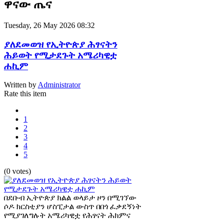
ዋናው ጤና
Tuesday, 26 May 2026 08:32
ያለደመወዝ የኢትዮጵያ ሕፃናትን
ሕይወት የሚታደጉት አሜሪካዊቷ
ሐኪም
Written by
Administrator
Rate this item
1
2
3
4
5
(0 votes)
በደቡብ ኢትዮጵያ ክልል ወላይታ ዞን በሚገኘው
ሶዶ ክርስቲያን ሆስፒታል ውስጥ በበጎ ፈቃደኝነት
የሚያገለግሉት አሜሪካዊቷ የሕፃናት ሕክምና