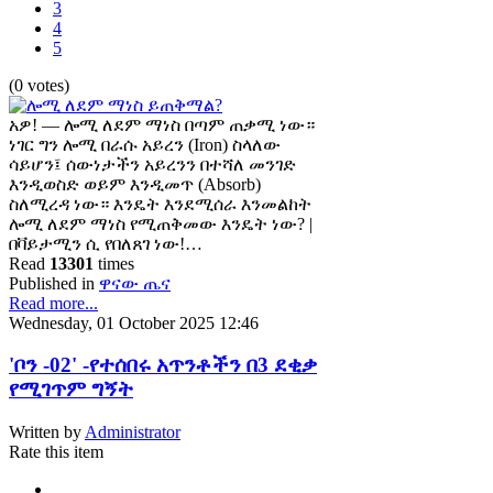
3
4
5
(0 votes)
አዎ! — ሎሚ ለደም ማነስ በጣም ጠቃሚ ነው።
ነገር ግን ሎሚ በራሱ አይረን (Iron) ስላለው
ሳይሆን፤ ሰውነታችን አይረንን በተሻለ መንገድ
እንዲወስድ ወይም እንዲመጥ (Absorb)
ስለሚረዳ ነው። እንዴት እንደሚሰራ እንመልከት
ሎሚ ለደም ማነስ የሚጠቅመው እንዴት ነው? |
በቫይታሚን ሲ የበለጸገ ነው!…
Read
13301
times
Published in
ዋናው ጤና
Read more...
Wednesday, 01 October 2025 12:46
'ቦን -02' -የተሰበሩ አጥንቶችን በ3 ደቂቃ
የሚገጥም ግኝት
Written by
Administrator
Rate this item