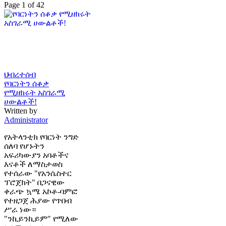
Page 1 of 42
ህብረተሰብ
የባርነትን ሰቆቃ
የሚዘክሩት አስገራሚ
ሀውልቶች!
Written by
Administrator
የአትላንቲክ የባርነት ንግድ
ሰለባ የሆኑትን
አፍሪካውያን አባቶችና
እናቶች ለማስታወስ
የተሰራው "የአንሴስተር
ፕሮጀክት" በጋናዊው
ቀራጭ ኳሜ አኮቶ-ባምፎ
የተዘጋጀ ሕያው የጥበብ
ሥራ ነው።
"ንኪይንኪይም" የሚለው