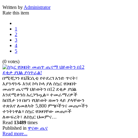
Written by
Administrator
Rate this item
1
2
3
4
5
(0 votes)
በሚቺጋን ዩኒቨርሲቲ የተደረገ አንድ ጥናት፣
እያንዳንዱ እንደ ኮካ ኮላ ያለ ስኳር የበዛበት
መጠጥ ጤናማ ህይወትን በ12 ደቂቃ ያህል
እንደሚቀንስ አረጋግጧል። ተመራማሪዎች
ከበሽታ ነፃ በሆነ የህይወት ዘመን ላይ ያላቸውን
ተጽእኖ ለመለካት 5,800 ምግቦችንና መጠጦችን
ተንትነዋል። ስኳር የበዛባቸው መጠጦች
ለውፍረት፣ ለስኳር ህመምና…
Read
13489
times
Published in
ዋናው ጤና
Read more...