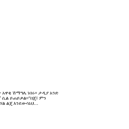
 አዋቂ ሽማግሌ ነበሩ፡፡ ታዲያ አንድ
” ሲል ይጠይቃል፡፡“በጄ፤ ምን
ሃል ልጄ እንደውሳኔህ…