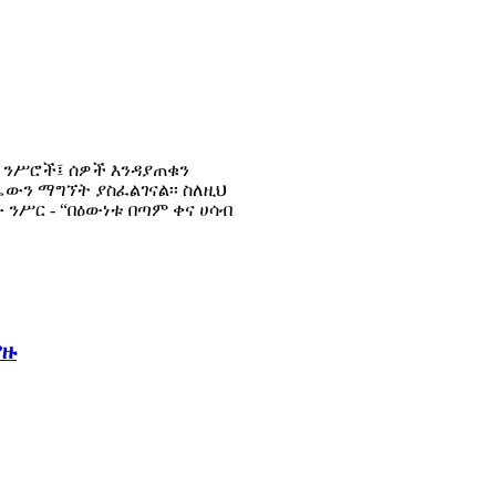
 ንሥሮች፤ ሰዎች እንዳያጠቁን
ሔውን ማግኘት ያስፈልገናል፡፡ ስለዚህ
ንሥር - “በዕውነቱ በጣም ቀና ሀሳብ
ያዙ