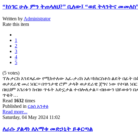
“ከነገር ሁሉ ምን ትጠላለህ?” ቢለው፤ “ወደ ትላንትና መመለስ”
Written by
Administrator
Rate this item
1
2
3
4
5
(5 votes)
ፕሉታርክ እንደጻፈው የሚከተለው አፈ-ታሪክ አለ።ከክርስቶስ ልደት በፊት በ4
ወታደራዊ መሪ ነበር። በጥንታዊ ሮም ታላቅ ወታደራዊ ጀግና ነው የተባለ ነበር
በዚህም አገሪቱን ከብዙ ጥፋት አድኗታል ተብሎለታል። ብዙውን ህይወቱን በ
ጥቂት…
Read
1632
times
Published in
ርዕሰ አንቀፅ
Read more...
Saturday, 04 May 2024 11:02
ለራሱ ያልዳነ ለአማቱ መድኃኒት ይቆርጣል