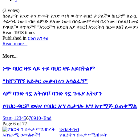
(3 votes)
ከዕለታት አንድ ቀን ድመት አንድ ጫካ ውስጥ ቀበሮ ታያለች፡፡ ከዚያም ለራሷ 
ቀልጣፋ ነው፡፡ ብዙ ልምድ ያለው ነው፡፡ በሰፊውም የተከበረ ነው፡፡ ስለዚህ
ይገባል”፡፡ ቀጥላም፤ “እንደምን አደርክ አያ ቀበሮ! እንዴትስ ከርመሀል? ለመሆ
Read
1918
times
Published in
ርዕሰ አንቀፅ
Read more...
More...
ነጭ ባህር ዛፍ ላይ ቀይ ባህር ዛፍ አይበቅልም
“ከሸኘኸኝ አይቀር መቃብሩን አሳልፈኝ”
ላም ባንድ ጎኗ አትሰባ፤ ባንድ ጎኗ ጉፋያ አትሆን
የባህር-ዳርቻ ወፍና የባህር አሣ ሲታገሉ አሣ አጥማጅ ይጠቀማል
Start
«
1
2
3
4
5
6
7
8
9
10
»
End
Page 6 of 77
ህብረተሰብ
የባርነትን ሰቆቃ የሚዘክሩት