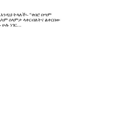
እንዲህ ትላለች፡- “ቀበሮ በጣም
 መልካም ሰላምታ ላቀርብለትና ልቀርበው
ኑ ሁሉ ነገር…