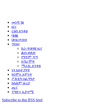
መነሻ ገፅ
ዜና
ርዕስ አንቀፅ
ባህል
ህብረተሰብ
ጥበብ
ኪነ-ጥበባዊ ዜና
ልብ ወለድ
የግጥም ጥግ
አግራሞት
ማራኪ አንቀፅ
ነፃ አስተያየት
የሰሞኑ አጀንዳ
ፖለቲካ በፈገግታ
ከአለም ዙሪያ
ጤና
ንግድና ኢኮኖሚ
Subscribe to this RSS feed