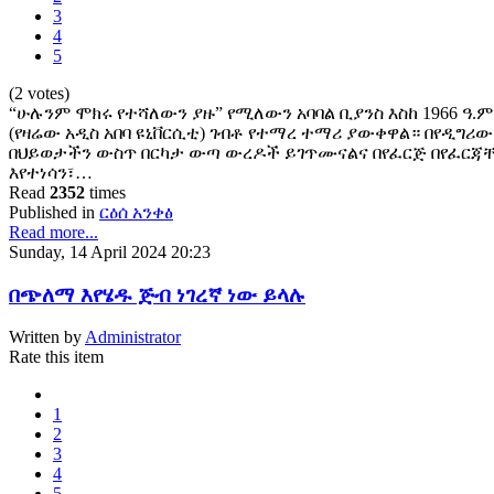
3
4
5
(2 votes)
“ሁሉንም ሞክሩ የተሻለውን ያዙ” የሚለውን አባባል ቢያንስ እስከ 1966 ዓ.
(የዛሬው አዲስ አበባ ዩኒቨርሲቲ) ገብቶ የተማረ ተማሪ ያውቀዋል። በየዲግሪው
በህይወታችን ውስጥ በርካታ ውጣ ውረዶች ይገጥሙናልና በየፈርጅ በየፈርጃቸ
እየተነሳን፣…
Read
2352
times
Published in
ርዕሰ አንቀፅ
Read more...
Sunday, 14 April 2024 20:23
በጭለማ እየሄዱ ጅብ ነገረኛ ነው ይላሉ
Written by
Administrator
Rate this item
1
2
3
4
5