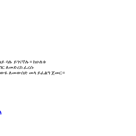
ላይ ሳሉ ይገናኛሉ። ከሁለቱ
አገር ለመድረስ ፈረሱ
ሰውዬ ለመውሰድ መላ ይፈልግ ጀመር።
ል