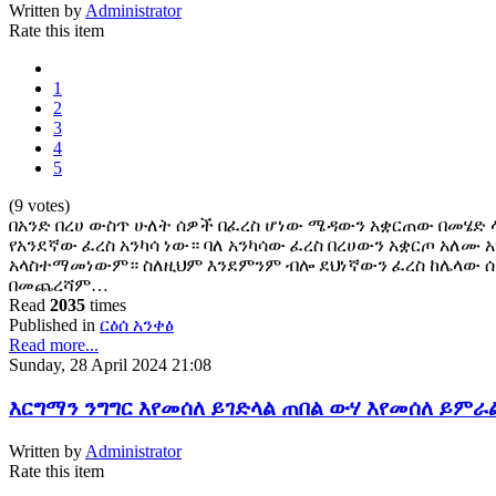
Written by
Administrator
Rate this item
1
2
3
4
5
(9 votes)
በአንድ በረሀ ውስጥ ሁለት ሰዎች በፈረስ ሆነው ሜዳውን አቋርጠው በመሄድ 
የአንደኛው ፈረስ አንካሳ ነው። ባለ አንካሳው ፈረስ በረሀውን አቋርጦ አለሙ 
አላስተማመነውም። ስለዚህም እንደምንም ብሎ ደህነኛውን ፈረስ ከሌላው 
በመጨረሻም…
Read
2035
times
Published in
ርዕሰ አንቀፅ
Read more...
Sunday, 28 April 2024 21:08
እርግማን ንግግር እየመሰለ ይገድላል ጠበል ውሃ እየመሰለ ይምራ
Written by
Administrator
Rate this item