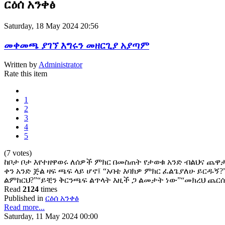
ርዕሰ አንቀፅ
Saturday, 18 May 2024 20:56
መቀመጫ ያገኘ እግሩን መዘርጊያ አያጣም
Written by
Administrator
Rate this item
1
2
3
4
5
(7 votes)
ከቦታ ቦታ እየተዘዋወሩ ለሰዎች ምክር በመስጠት የታወቁ አንድ ብልህና ጨዋታ
ቀን አንድ ጅል ዛፍ ጫፍ ላይ ሆኖ፤ “አባቴ እባክዎ ምክር ፈልጌያለሁ ይርዱኝ?
ልምከርህ?”“ይቺን ቅርንጫፍ ልጥላት እዚች ጋ ልመታት ነው”“መክረህ ጨርሰ
Read
2124
times
Published in
ርዕሰ አንቀፅ
Read more...
Saturday, 11 May 2024 00:00