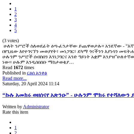
1
2
3
4
5
(3 votes)
ሁለት ንሥሮች ስለወደፊት ዕጣ-ፈንታቸው ይጨዋወታሉ፡፡ አንደኛው - “እኛ
በየጊዜው እየተገናኘን መወያየት፣ መነጋገር፣ ደካማ ጎናችንን እያነሳን መፍት
ሁሉንም ንሥሮች ሰብስበን እንነጋገርና አንድ ዓይነት አቋም እንያዝ”ሁለተኛው 
ነው፡፡ ሁሉም እንዲሰበሰቡ ማስታወቂያ…
Read
1672
times
Published in
ርዕሰ አንቀፅ
Read more...
Saturday, 20 April 2024 11:14
“ኩሉ አመክሩ ወዘሰናየ አጽንዑ” - ሁሉንም ሞክሩ የተሻለውን 
Written by
Administrator
Rate this item
1
2