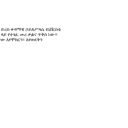
ም ድረስ ቀዳማዊ ኃይለሥላሴ ዩኒቨርስቲ
 ላይ የተፃፈ መሪ ቃልና ጥቅስ ነው።
ው እየሞከርን፣ እየወደቅን