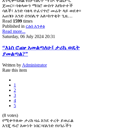
እንዲቀጣጠል የሰምበሌጥ ማገዶ ትጨምር
ጀመር፡፡ ባቄላውን ማሰሮ ውስጥ እየከተተች
ሳለች፣ አንድ ባቄላ ተፈናጥሮ መሬት ላይ ወደቀ፡፡
አጠገቡ አንድ ሰንበሌጥ አለ፡፡ከጥቂት ጊዜ…
Read
1599
times
Published in
ርዕሰ አንቀፅ
Read more...
Saturday, 06 July 2024 20:31
“እኔስ ሮጬ አመልጣለሁ፤ ታሪኬ ወዴት
ያመልጣል?”
Written by
Administrator
Rate this item
1
2
3
4
5
(8 votes)
የሚቀጥለው ታሪክ ዛሬ እንደ ተረት ይወራል
እንጂ ዱሮ እውነት ነበር።በአንድ የሀገራችን