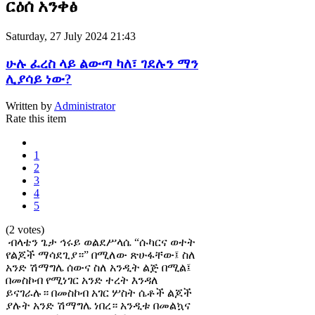
ርዕሰ አንቀፅ
Saturday, 27 July 2024 21:43
ሁሉ ፈረስ ላይ ልውጣ ካለ፣ ገደሉን ማን
ሊያሳይ ነው?
Written by
Administrator
Rate this item
1
2
3
4
5
(2 votes)
ብላቴን ጌታ ኅሩይ ወልደሥላሴ “ሱካርና ወተት
የልጆች ማሳደጊያ።” በሚለው ጽሁፋቸው፤ ስለ
አንድ ሽማግሌ ሰውና ስለ አንዲት ልጅ በሚል፤
በመስኮብ የሚነገር አንድ ተረት እንዳለ
ይናገራሉ። በመስኮብ አገር ሦስት ሴቶች ልጆች
ያሉት አንድ ሽማግሌ ነበረ። አንዲቱ በመልኳና