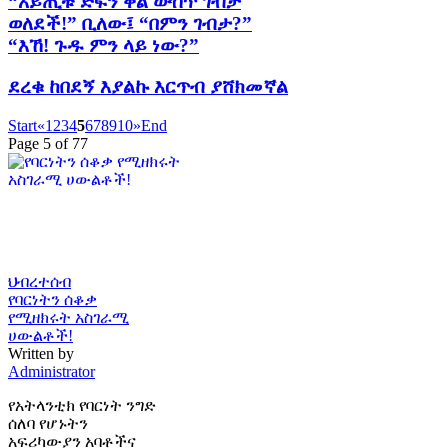
“አይጢቱ ድፍን ቅል ውስጥ ገብታ
ወለደች!” ቢለው፤ “በምን ገብታ?”
“እኸ! ጉዱ ምን ላይ ነው?”
ደረቁ ከበደኝ እያልኩ እርጥብ ያሸክመኛል
Start
«
1
2
3
4
5
6
7
8
9
10
»
End
Page 5 of 77
ህብረተሰብ
የባርነትን ሰቆቃ
የሚዘክሩት አስገራሚ
ሀውልቶች!
Written by
Administrator
የአትላንቲክ የባርነት ንግድ
ሰለባ የሆኑትን
አፍሪካውያን አባቶችና