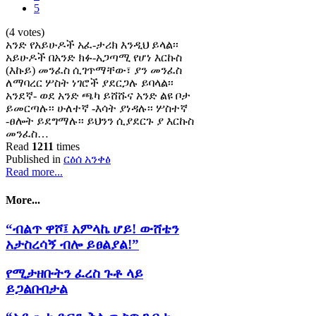
5
(4 votes)
አንድ የአይሁዶች አፈ-ታሪክ እንዲህ ይላል፡፡
አይሁዶች በአንድ ክፉ-አጋጣሚ የሆነ እርኩስ
(እኩይ) መንፈስ ሲገጥማቸው፣ ያን መንፈስ
ለማባረር ሦስት ነገሮች ያደርጋሉ ይባላል፡፡
አንደኛ- ወደ አንድ ጫካ ይሸሹና አንድ ልዩ ቦታ
ይመርጣሉ፡፡ ሁለተኛ -እሳት ያነዳሉ፡፡ ሦስተኛ
-ፀሎት ይደግማሉ፡፡ ይህንን ሲያደርጉ ያ እርኩስ
መንፈስ…
Read
1211
times
Published in
ርዕሰ አንቀፅ
Read more...
More...
“ብልጥ ዋሾ፤ አምላኬ ሆይ! ውሸቴን
አታስረሳኝ ብሎ ይፀልያል!”
የሚታዘቡትን ፈረስ ጉቶ ላይ
ይጋልቡበታል