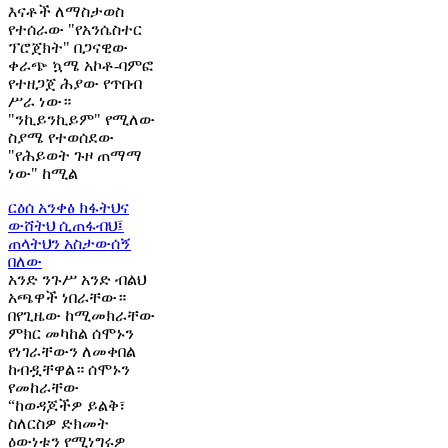
እናቶች ለማስታወስ
የተሰራው "የአንሴስተር
ፕሮጀክት" በጋናዊው
ቀራጭ ኳሜ አኮቶ-ባምፎ
የተዘጋጀ ሕያው የጥበብ
ሥራ ነው።
"ንኪይንኪይም" የሚለው
ስያሜ የተወሰደው
"የሕይወት ጉዞ ጠማማ
ነው" ከሚል
ርዕሰ አንቀፅ
ክፋትህና
ውሸትህ ሲጠፋብህ፤
ጠላትህን አስታውሰኝ
በለው
አንድ ንጉሥ አንድ ብልህ
አጫዋች ነበራቸው።
በየጊዜው ከሚመክራቸው
ምክር መካከል ሰሞኑን
የነገራቸውን ለመቀበል
ከብዷቸዋል። ሰሞኑን
የመከራቸው
“ከወዳጆችዎ ይልቅ፣
ስለርስዎ ድክመት
ዕውነቱን የሚነግሩዎ