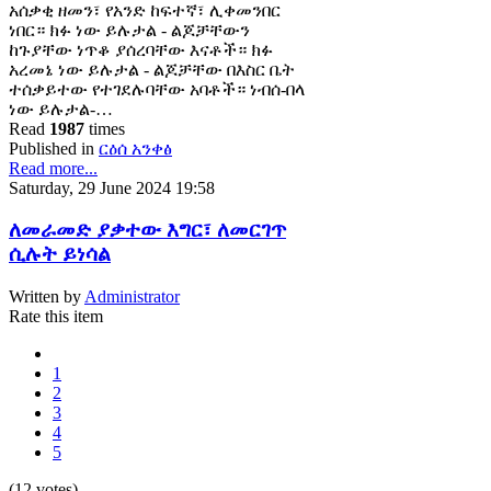
አሰቃቂ ዘመን፣ የአንድ ከፍተኛ፣ ሊቀመንበር
ነበር። ክፉ ነው ይሉታል - ልጆቻቸውን
ከጉያቸው ነጥቆ ያሰረባቸው እናቶች። ክፉ
አረመኔ ነው ይሉታል - ልጆቻቸው በእስር ቤት
ተሰቃይተው የተገደሉባቸው አባቶች። ነብሰ-በላ
ነው ይሉታል-…
Read
1987
times
Published in
ርዕሰ አንቀፅ
Read more...
Saturday, 29 June 2024 19:58
ለመራመድ ያቃተው እግር፣ ለመርገጥ
ሲሉት ይነሳል
Written by
Administrator
Rate this item
1
2
3
4
5
(12 votes)