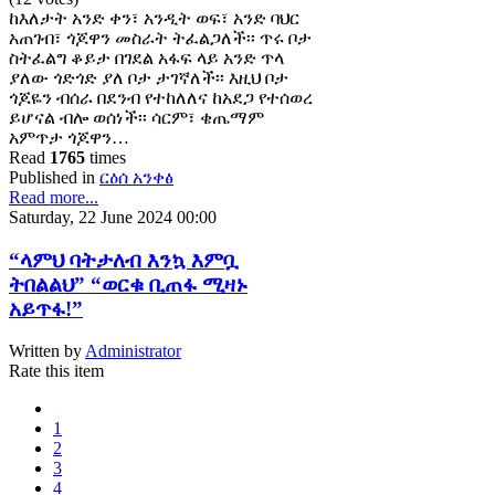
ከእለታት አንድ ቀን፣ አንዲት ወፍ፣ አንድ ባህር
አጠገብ፣ ጎጆዋን መስራት ትፈልጋለች፡፡ ጥሩ ቦታ
ስትፈልግ ቆይታ በገደል አፋፍ ላይ አንድ ጥላ
ያለው ጎድጎድ ያለ ቦታ ታገኛለች፡፡ እዚህ ቦታ
ጎጆዬን ብሰራ በደንብ የተከለለና ከአደጋ የተሰወረ
ይሆናል ብሎ ወሰነች፡፡ ሳርም፣ ቄጤማም
አምጥታ ጎጆዋን…
Read
1765
times
Published in
ርዕሰ አንቀፅ
Read more...
Saturday, 22 June 2024 00:00
“ላምህ ባትታለብ እንኳ እምቧ
ትበልልህ” “ወርቁ ቢጠፋ ሚዛኑ
አይጥፋ!”
Written by
Administrator
Rate this item
1
2
3
4