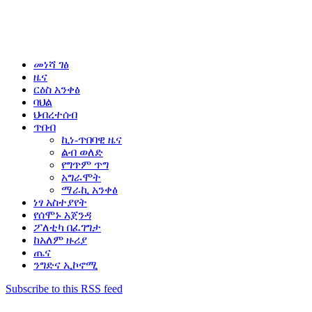
መነሻ ገፅ
ዜና
ርዕስ አንቀፅ
ባህል
ህብረተሰብ
ጥበብ
ኪነ-ጥበባዊ ዜና
ልብ ወለድ
የግጥም ጥግ
አግራሞት
ማራኪ አንቀፅ
ነፃ አስተያየት
የሰሞኑ አጀንዳ
ፖለቲካ በፈገግታ
ከአለም ዙሪያ
ጤና
ንግድና ኢኮኖሚ
Subscribe to this RSS feed