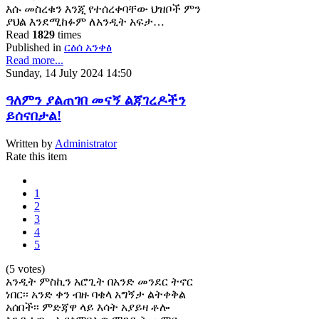
እሱ መስረቁን እንጂ የተሰረቀባቸው ህዝቦች ምን
ያህል እንደሚከፉም ለአንዲት አፍታ…
Read
1829
times
Published in
ርዕሰ አንቀፅ
Read more...
Sunday, 14 July 2024 14:50
ዓለምን ያልጠገበ መናኝ ልጃገረዶችን
ይሰናበታል!
Written by
Administrator
Rate this item
1
2
3
4
5
(5 votes)
አንዲት ምስኪን አሮጊት በአንድ መንደር ትኖር
ነበር፡፡ አንድ ቀን ብዙ ባቄላ አግኝታ ልትቀቅል
አሰበች፡፡ ምድጃዋ ላይ እሳት አያይዛ ቶሎ