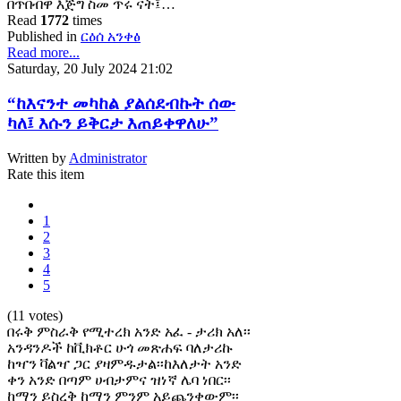
በጥበብዋ እጅግ ስመ ጥሩ ናት፤…
Read
1772
times
Published in
ርዕሰ አንቀፅ
Read more...
Saturday, 20 July 2024 21:02
“ከእናንተ መካከል ያልሰደብኩት ሰው
ካለ፤ እሱን ይቅርታ እጠይቀዋለሁ”
Written by
Administrator
Rate this item
1
2
3
4
5
(11 votes)
በሩቅ ምስራቅ የሚተረክ አንድ አፈ - ታሪክ አለ፡፡
አንዳንዶች ከቪክቶር ሁጎ መጽሐፍ ባለታሪኩ
ከዣን ቫልዣ ጋር ያዛምዱታል፡፡ከእለታት አንድ
ቀን አንድ በጣም ሀብታምና ዝነኛ ሌባ ነበር፡፡
ከማን ይስረቅ ከማን ምንም አይጨንቀውም፡፡