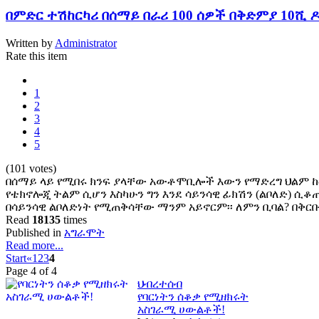
በምድር ተሽከርካሪ በሰማይ በራሪ 100 ሰዎች በቅድምያ 10ሺ ዶ
Written by
Administrator
Rate this item
1
2
3
4
5
(101 votes)
በሰማይ ላይ የሚበሩ ክንፍ ያላቸው አውቶሞቢሎች እውን የማድረግ ህልም ከ
የቴክኖሎጂ ትልም ሲሆን እስካሁን ግን እንደ ሳይንሳዊ ፊክሽን (ልቦለድ) ሲቆጠር 
በሳይንሳዊ ልቦለድነት የሚጠቅሳቸው ማንም አይኖርም፡፡ ለምን ቢባል? በቅር
Read
18135
times
Published in
አግራሞት
Read more...
Start
«
1
2
3
4
Page 4 of 4
ህብረተሰብ
የባርነትን ሰቆቃ የሚዘክሩት
አስገራሚ ሀውልቶች!