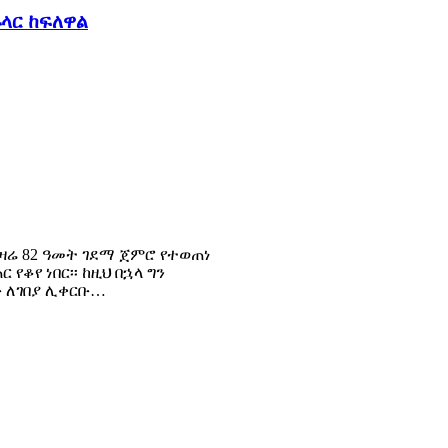
ላር ከፍለዋል
ዛሬ 82 ዓመት ገደማ ጀምሮ የተወጠነ
የቆየ ነበር፡፡ ከዚህ በኋላ ግን
ቡ ለገበያ ሊቀርቡ…