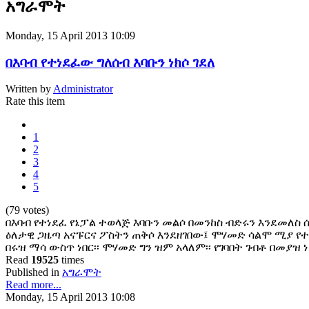
አግራሞት
Monday, 15 April 2013 10:09
በእባብ የተነደፈው ግለሰብ እባቡን ነክሶ ገደለ
Written by
Administrator
Rate this item
1
2
3
4
5
(79 votes)
በእባብ የተነደፈ የኔፓል ተወላጅ እባቡን መልሶ በመንከስ ብድሩን እንደመለስ ሰ
ዕለታዊ ጋዜጣ አናፑርና ፖስትን ጠቅሶ እንደዘገበው፤ ሞሃመድ ሳልሞ ሚያ የተ
በሩዝ ማሳ ውስጥ ነበር፡፡ ሞሃመድ ግን ዝም አላለም፡፡ የገባበት ገብቶ በመያዝ
Read
19525
times
Published in
አግራሞት
Read more...
Monday, 15 April 2013 10:08