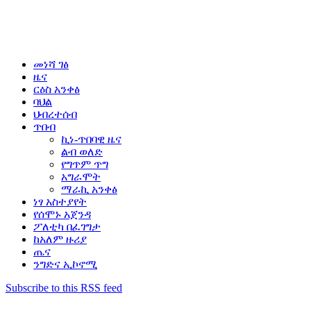
መነሻ ገፅ
ዜና
ርዕስ አንቀፅ
ባህል
ህብረተሰብ
ጥበብ
ኪነ-ጥበባዊ ዜና
ልብ ወለድ
የግጥም ጥግ
አግራሞት
ማራኪ አንቀፅ
ነፃ አስተያየት
የሰሞኑ አጀንዳ
ፖለቲካ በፈገግታ
ከአለም ዙሪያ
ጤና
ንግድና ኢኮኖሚ
Subscribe to this RSS feed