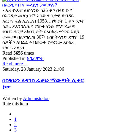
• ኢትዮጵያ ለሆላንድ ከ25 ቶን በላይ ቡና
በእርዳታ መላኳንም አንድ ጥንታዊ ደብዳቤ
አረጋግጧል እ.ኤ.አ በ1953…የካቲት 1 ቀን ንጋት
ላይ…የእንግሊዝና የስኮትላንድ ምሥራቃዊ
የባህር ዳርቻ አካባቢዎች በአስከፊ የጎርፍ አደጋ
ተመቱ፡፡ በእንግሊዝ 307፣ በስኮትላንድ ደግሞ 19
ሰዎችን ለህልፈተ ህይወት የዳረገው አስከፊ
የጎርፍ አደጋ፣…
Read
5656
times
Published in
አግራሞት
Read more...
Saturday, 28 January 2023 21:06
በስዊድን ለዳንስ ፈቃድ ማውጣት ሊቀር
ነው
Written by
Administrator
Rate this item
1
2
3