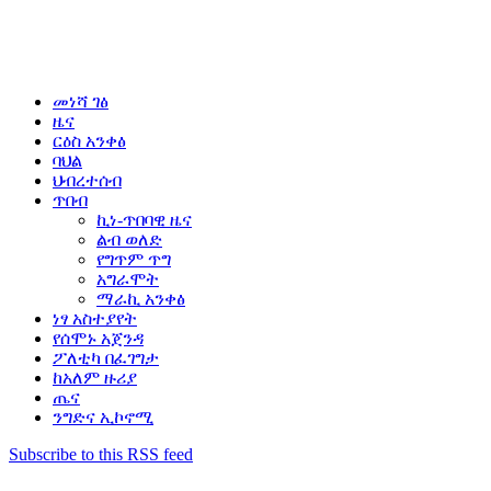
መነሻ ገፅ
ዜና
ርዕስ አንቀፅ
ባህል
ህብረተሰብ
ጥበብ
ኪነ-ጥበባዊ ዜና
ልብ ወለድ
የግጥም ጥግ
አግራሞት
ማራኪ አንቀፅ
ነፃ አስተያየት
የሰሞኑ አጀንዳ
ፖለቲካ በፈገግታ
ከአለም ዙሪያ
ጤና
ንግድና ኢኮኖሚ
Subscribe to this RSS feed