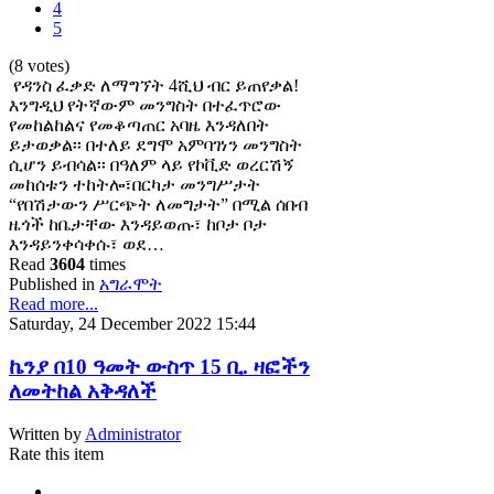
4
5
(8 votes)
የዳንስ ፈቃድ ለማግኘት 4ሺህ ብር ይጠየቃል!
እንግዲህ የትኛውም መንግስት በተፈጥሮው
የመከልከልና የመቆጣጠር አባዜ እንዳለበት
ይታወቃል፡፡ በተለይ ደግሞ አምባገነን መንግስት
ሲሆን ይብሳል፡፡ በዓለም ላይ የኮቪድ ወረርሽኝ
መከሰቱን ተከትሎ፣በርካታ መንግሥታት
“የበሽታውን ሥርጭት ለመግታት” በሚል ሰበብ
ዜጎች ከቤታቸው እንዳይወጡ፣ ከቦታ ቦታ
እንዳይንቀሳቀሱ፣ ወደ…
Read
3604
times
Published in
አግራሞት
Read more...
Saturday, 24 December 2022 15:44
ኬንያ በ10 ዓመት ውስጥ 15 ቢ. ዛፎችን
ለመትከል አቅዳለች
Written by
Administrator
Rate this item