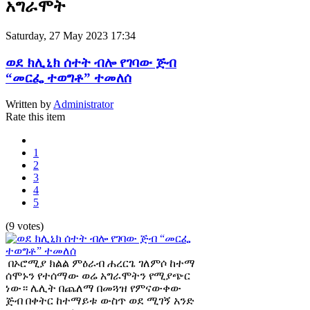
አግራሞት
Saturday, 27 May 2023 17:34
ወደ ክሊኒክ ሰተት ብሎ የገባው ጅብ
“መርፌ ተወግቶ” ተመለሰ
Written by
Administrator
Rate this item
1
2
3
4
5
(9 votes)
በኦሮሚያ ክልል ምዕራብ ሐረርጌ ገለምሶ ከተማ
ሰሞኑን የተሰማው ወሬ አግራሞትን የሚያጭር
ነው። ሌሊት በጨለማ በመጓዝ የምናውቀው
ጅብ በቀትር ከተማይቱ ውስጥ ወደ ሚገኝ አንድ