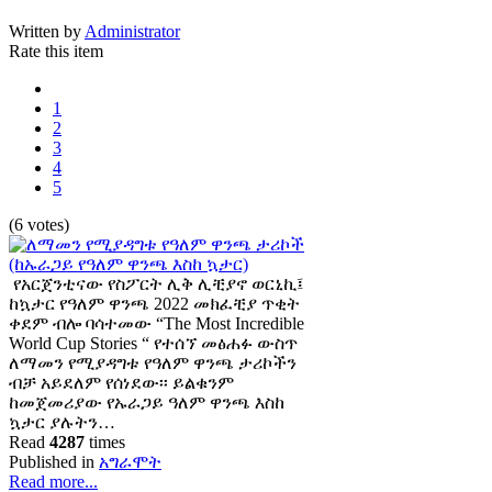
Written by
Administrator
Rate this item
1
2
3
4
5
(6 votes)
የአርጀንቲናው የስፖርት ሊቅ ሊቺያኖ ወርኒኪ፤
ከኳታር የዓለም ዋንጫ 2022 መክፈቺያ ጥቂት
ቀደም ብሎ ባሳተመው “The Most Incredible
World Cup Stories “ የተሰኘ መፅሐፉ ውስጥ
ለማመን የሚያዳግቱ የዓለም ዋንጫ ታሪኮችን
ብቻ አይደለም የሰነደው፡፡ ይልቁንም
ከመጀመሪያው የኡራጋይ ዓለም ዋንጫ እስከ
ኳታር ያሉትን…
Read
4287
times
Published in
አግራሞት
Read more...