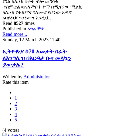
የግል ክሊኒክ ሰተት ብሎ መግባቱ
ተሰምቷል።በገለምሶ ከተማ በሚገኘው ሚልኪ
ክሊኒክ የሕክምና ባለሙያ የሆነው አዱኛ
አባይነህ፣ የሆነውን እንዲህ…
Read
8527
times
Published in
አግራሞት
Read more...
Sunday, 12 March 2023 11:40
ኢትዮጵያ ከ70 አመታት በፊት
ለእንግሊዝ በእርዳታ ቡና መላኳን
ያውቃሉ?
Written by
Administrator
Rate this item
1
2
3
4
5
(4 votes)