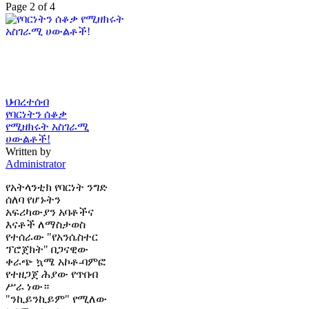
Page 2 of 4
ህብረተሰብ
የባርነትን ሰቆቃ
የሚዘክሩት አስገራሚ
ሀውልቶች!
Written by
Administrator
የአትላንቲክ የባርነት ንግድ
ሰለባ የሆኑትን
አፍሪካውያን አባቶችና
እናቶች ለማስታወስ
የተሰራው "የአንሴስተር
ፕሮጀክት" በጋናዊው
ቀራጭ ኳሜ አኮቶ-ባምፎ
የተዘጋጀ ሕያው የጥበብ
ሥራ ነው።
"ንኪይንኪይም" የሚለው