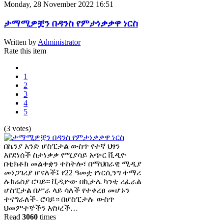
Monday, 28 November 2022 16:51
ታማሚዎቿን በዳንስ የምታነቃቃዋ ነርስ
Written by
Administrator
Rate this item
1
2
3
4
5
(3 votes)
በኬንያ አንድ ሆስፒታል ውስጥ የተኛ ህፃን
እየደነሰች ስታነቃቃ የሚያሳይ አጭር ቪዲዮ
በቲክቶክ መልቀቋን ተከትሎ፣ በማህበራዊ ሚዲያ
መነጋገሪያ ሆናለች፤ የ22 ዓመቷ የነርሲንግ ተማሪ
ሉክሬስያ ሮባይ፡፡ ቪዲዮው በኪታሌ ካንቲ ሪፈራል
ሆስፒታል በሥራ ላይ ሳለች የተቀረፀ መሆኑን
ተናግራለች- ሮባይ። በሆስፒታሉ ውስጥ
ህመምተኞችን እየዞረች…
Read
3060
times