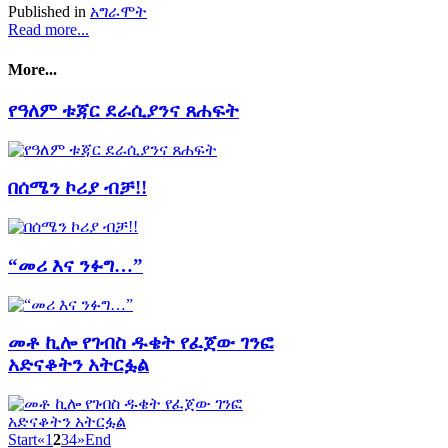
Published in
አግራሞት
Read more...
More...
የዓለም ቱጃር ደራሲያንና ጸሐፍት
በሰሜን ኮሪያ ብቻ!!
“መሪ እና ንፉግ…”
መቶ ኪሎ የገብስ ዱቄት የፈጀው ገንፎ
አድናቆትን አትርፏል
Start
«
1
2
3
4
»
End