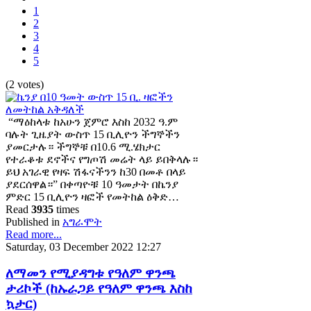
1
2
3
4
5
(2 votes)
“ማዕከላቱ ከአሁን ጀምሮ እስከ 2032 ዓ.ም
ባሉት ጊዜያት ውስጥ 15 ቢሊዮን ችግኞችን
ያመርታሉ። ችግኞቹ በ10.6 ሚ.ሄክታር
የተራቆቱ ደኖችና የግጦሽ መሬት ላይ ይበቅላሉ።
ይህ አገራዊ የዛፍ ሽፋናችንን ከ30 በመቶ በላይ
ያደርሰዋል።” በቀጣዮቹ 10 ዓመታት በኬንያ
ምድር 15 ቢሊዮን ዛፎች የመትከል ዕቅድ…
Read
3935
times
Published in
አግራሞት
Read more...
Saturday, 03 December 2022 12:27
ለማመን የሚያዳግቱ የዓለም ዋንጫ
ታሪኮች (ከኡራጋይ የዓለም ዋንጫ እስከ
ኳታር)