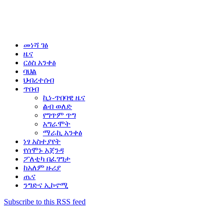
መነሻ ገፅ
ዜና
ርዕስ አንቀፅ
ባህል
ህብረተሰብ
ጥበብ
ኪነ-ጥበባዊ ዜና
ልብ ወለድ
የግጥም ጥግ
አግራሞት
ማራኪ አንቀፅ
ነፃ አስተያየት
የሰሞኑ አጀንዳ
ፖለቲካ በፈገግታ
ከአለም ዙሪያ
ጤና
ንግድና ኢኮኖሚ
Subscribe to this RSS feed