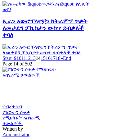
ኢራን አውሮፕላኖቿን ከትራምፕ ጥቃት
ለመታደግ ፓኪስታን ውስጥ ደብቃለች
ተባለ
Start
«
9
10
11
12
13
14
15
16
17
18
»
End
Page 14 of 502
ህብረተሰብ
የባርነትን ሰቆቃ
የሚዘክሩት አስገራሚ
ሀውልቶች!
Written by
Administrator