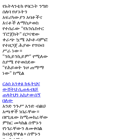
የአትላንቲክ የባርነት ንግድ
ሰለባ የሆኑትን
አፍሪካውያን አባቶችና
እናቶች ለማስታወስ
የተሰራው "የአንሴስተር
ፕሮጀክት" በጋናዊው
ቀራጭ ኳሜ አኮቶ-ባምፎ
የተዘጋጀ ሕያው የጥበብ
ሥራ ነው።
"ንኪይንኪይም" የሚለው
ስያሜ የተወሰደው
"የሕይወት ጉዞ ጠማማ
ነው" ከሚል
ርዕሰ አንቀፅ
ክፋትህና
ውሸትህ ሲጠፋብህ፤
ጠላትህን አስታውሰኝ
በለው
አንድ ንጉሥ አንድ ብልህ
አጫዋች ነበራቸው።
በየጊዜው ከሚመክራቸው
ምክር መካከል ሰሞኑን
የነገራቸውን ለመቀበል
ከብዷቸዋል። ሰሞኑን