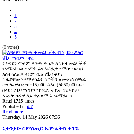
1
2
3
4
5
(0 votes)
የቀጣዩን የዓለም ዋንጫ ትኬት ለገዙ ተመልካቾች
የአሜሪካ መንግሥት ልዩ እፎይታ የሚሰጥ ውሳኔ
አስተላለፈ። ቀደም ሲል የቪዛ ቆይታ
ጊዜያቸውን የሚያሳልፉ ሰዎችን ለመቀነስ በሚል
ተጥሎ የነበረው የ15,000 ዶላር (ከ850,000 ብር
በላይ) የቪዛ ማስያዣ ክፍያ፣ ትኬት በገዙ የ50
አገራት ዜጎች ላይ ተፈጻሚ እንደማይሆን…
Read
1725
times
Published in
ዜና
Read more...
Thursday, 14 May 2026 07:36
ኔታንያሁ በምስጢር ኤምሬትስ ተገኙ