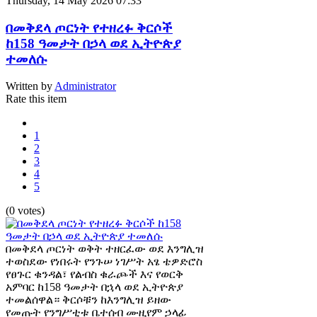
Thursday, 14 May 2026 07:33
በመቅደላ ጦርነት የተዘረፉ ቅርሶች
ከ158 ዓመታት በኃላ ወደ ኢትዮጵያ
ተመለሱ
Written by
Administrator
Rate this item
1
2
3
4
5
(0 votes)
በመቅደላ ጦርነት ወቅት ተዘርፈው ወደ እንግሊዝ
ተወስደው የነበሩት የንጉሠ ነገሥት አፄ ቴዎድሮስ
የፀጉር ቁንዳል፣ የልብስ ቁራጮች እና የወርቅ
አምባር ከ158 ዓመታት በኋላ ወደ ኢትዮጵያ
ተመልሰዋል። ቅርሶቹን ከእንግሊዝ ይዘው
የመጡት የንግሥቲቱ ቤተሰብ ሙዚየም ኃላፊ