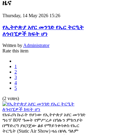
ዜና
Thursday, 14 May 2026 15:26
የኢትዮጵያ አየር መንገድ የኤር ትርዒት
ለጎብኚዎች ክፍት ሆነ
Written by
Administrator
Rate this item
1
2
3
4
5
(2 votes)
የአፍሪካ ኩራት የሆነው የኢትዮጵያ አየር መንገድ
ግሩፕ 80ኛ ዓመት የምሥረታ በዓሉን ምክንያት
በማድረግ ያዘጋጀው ልዩ የማይንቀሳቀስ የኤር
ትርዒት (Static Air Show) ዛሬ በቦሌ ዓለም