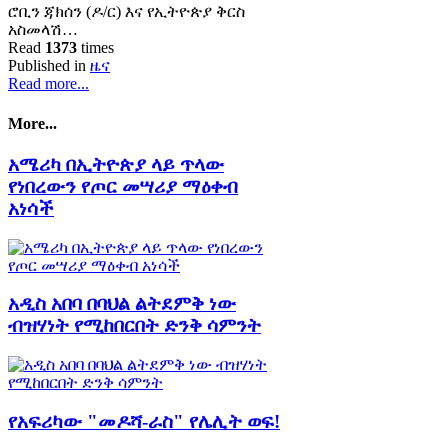
ሮቢን ጃክሰን (ዶ/ር) እና የኢትዮጵያ ቅርስ
አስመላሽ…
Read
1373
times
Published in
ዜና
Read more...
More...
አሜሪካ በኢትዮጵያ ላይ ጥላው
የነበረውን የጦር መሣሪያ ማዕቀብ
አነሳች
አዲስ አበባ በባህል ልትደምቅ ነው
ብዝሃነት የሚከበርበት ድንቅ ሳምንት
የአፍሪካው "መዶሻ-ራስ" የሌሊት ወፍ!