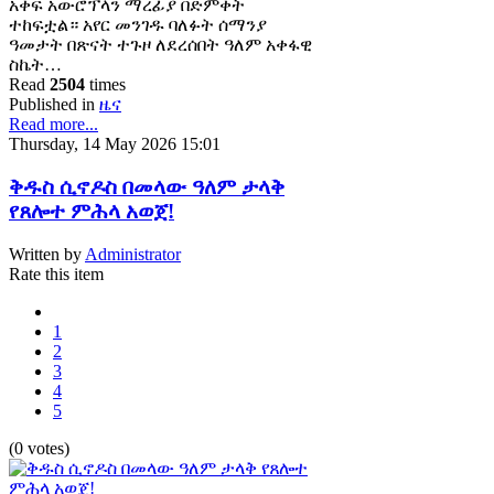
አቀፍ አውሮፕላን ማረፊያ በድምቀት
ተከፍቷል። አየር መንገዱ ባለፉት ሰማንያ
ዓመታት በጽናት ተጉዞ ለደረሰበት ዓለም አቀፋዊ
ስኬት…
Read
2504
times
Published in
ዜና
Read more...
Thursday, 14 May 2026 15:01
ቅዱስ ሲኖዶስ በመላው ዓለም ታላቅ
የጸሎተ ምሕላ አወጀ!
Written by
Administrator
Rate this item
1
2
3
4
5
(0 votes)