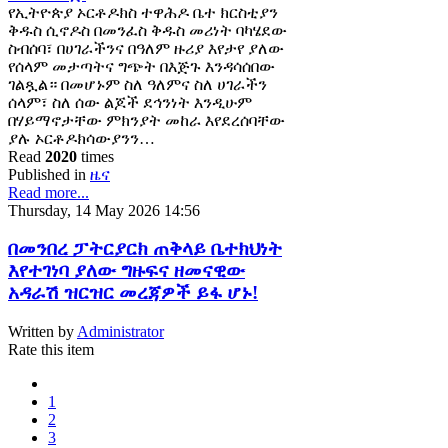
የኢትዮጵያ ኦርቶዶክስ ተዋሕዶ ቤተ ክርስቲያን
ቅዱስ ሲኖዶስ በመንፈስ ቅዱስ መሪነት ባካሄደው
ስብሰባ፣ በሀገራችንና በዓለም ዙሪያ እየታየ ያለው
የሰላም መታጣትና ግጭት በእጅጉ እንዳሳሰበው
ገልጿል። በመሆኑም ስለ ዓለምና ስለ ሀገራችን
ሰላም፣ ስለ ሰው ልጆች ደኅንነት እንዲሁም
በሃይማኖታቸው ምክንያት መከራ እየደረሰባቸው
ያሉ ኦርቶዶክሳውያንን…
Read
2020
times
Published in
ዜና
Read more...
Thursday, 14 May 2026 14:56
በመንበረ ፓትርያርክ ጠቅላይ ቤተክህነት
እየተገነባ ያለው ግዙፍና ዘመናዊው
አዳራሽ ዝርዝር መረጃዎች ይፋ ሆኑ!
Written by
Administrator
Rate this item
1
2
3