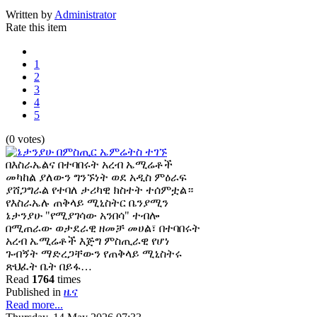
Written by
Administrator
Rate this item
1
2
3
4
5
(0 votes)
በእስራኤልና በተባበሩት አረብ ኤሚሬቶች
መካከል ያለውን ግንኙነት ወደ አዲስ ምዕራፍ
ያሸጋግራል የተባለ ታሪካዊ ክስተት ተሰምቷል።
የእስራኤሉ ጠቅላይ ሚኒስትር ቤንያሚን
ኔታንያሁ "የሚያገሳው አንበሳ" ተብሎ
በሚጠራው ወታደራዊ ዘመቻ መሀል፣ በተባበሩት
አረብ ኤሚሬቶች እጅግ ምስጢራዊ የሆነ
ጉብኝት ማድረጋቸውን የጠቅላይ ሚኒስትሩ
ጽህፈት ቤት በይፋ…
Read
1764
times
Published in
ዜና
Read more...