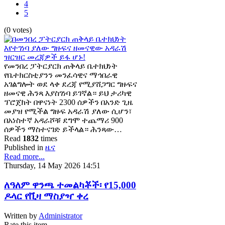
4
5
(0 votes)
የመንበረ ፓትርያርክ ጠቅላይ ቤተክህነት
የቤተክርስቲያንን መንፈሳዊና ማኅበራዊ
አገልግሎት ወደ ላቀ ደረጃ የሚያሸጋግር ግዙፍና
ዘመናዊ ሕንጻ እያስገነባ ይገኛል። ይህ ታሪካዊ
ፕሮጀክት በዋናነት 2300 ሰዎችን በአንድ ጊዜ
መያዝ የሚችል ግዙፍ አዳራሽ ያለው ሲሆን፣
በአነስተኛ አዳራሾቹ ደግሞ ተጨማሪ 900
ሰዎችን ማስተናገድ ይችላል። ሕንጻው…
Read
1832
times
Published in
ዜና
Read more...
Thursday, 14 May 2026 14:51
ለዓለም ዋንጫ ተመልካቾች፡ የ15,000
ዶላር የቪዛ ማስያዣ ቀረ
Written by
Administrator
Rate this item