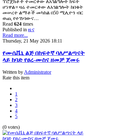
ፕሮጀክቶች ተመርቀው ለአገልግሎት ክፍት
ሆነዋል። ዛሬ ተመርቀው ለአገልግሎት ከበቁት
መሠረተ ልማቶች መካከል በ50 ሚሊዮን ብር
ወጪ የተገነባውና…
Read
624
times
Published in
ዜና
Read more...
Thursday, 21 May 2026 18:11
የሙሴቬኒ ልጅ በከፍተኛ ባለሥልጣናት
ላይ ከባድ የፀረ-ሙስና ዘመቻ ጀመሩ
Written by
Administrator
Rate this item
1
2
3
4
5
(0 votes)