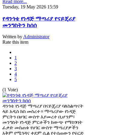
Read more...
Tuesday, 19 May 2026 15:59
የዳንጎቴ የነዳጅ ማጣሪያ የናይጄሪያ
መንግስትን ከሰሰ
Written by
Administrator
Rate this item
1
2
3
4
5
(1 Vote)
ዳንጎቴ የነዳጅ ማጣሪያ በናይጄሪያ ባለስልጣናት
ላይ አዲስ ክስ መስረተ። ማጣሪያው የነዳጅ
ምርትን በሀገር ውስጥ እያመረተ ቢሆንም፣
መንግስት የነዳጅ ምርቶችን ከውጭ የማስገባት
ፈቃድ መስጠቱ የሀገር ውስጥ ማጣሪያዎችን
አቅም የሚጎዳና ቀደም ሲል የተሰጠውን የፍርድ