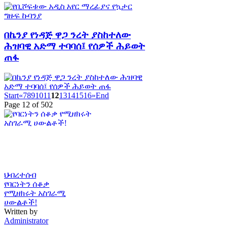
በኬንያ የነዳጅ ዋጋ ንረት ያስከተለው
ሕዝባዊ አድማ ተባባሰ፤ የሰዎች ሕይወት
ጠፋ
Start
«
7
8
9
10
11
12
13
14
15
16
»
End
Page 12 of 502
ህብረተሰብ
የባርነትን ሰቆቃ
የሚዘክሩት አስገራሚ
ሀውልቶች!
Written by
Administrator