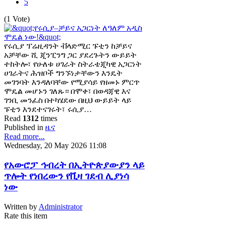
5
(1 Vote)
የሩሲያ ፕሬዚዳንት ቭላድሚር ፑቲን ከቻይና
አቻቸው ሺ ጂንፒንግ ጋር ያደረጉትን ውይይት
ተከትሎ፣ የሁለቱ ሀገራት ስትራቴጂካዊ አጋርነት
ሀገራትና ሕዝቦች ግንኙነታቸውን እንዴት
መገንባት እንዳለባቸው የሚያሳይ የዘመኑ ምርጥ
ሞዴል መሆኑን ገለጹ። በሞቀ፣ በወዳጃዊ እና
ገንቢ መንፈስ በተካሄደው በዚህ ውይይት ላይ
ፑቲን እንደተናገሩት፣ ሩሲያ…
Read
1312
times
Published in
ዜና
Read more...
Wednesday, 20 May 2026 11:08
የአውሮፓ ኅብረት በኢትዮጵያውያን ላይ
ጥሎት የነበረውን የቪዛ ገደብ ሊያነሳ
ነው
Written by
Administrator
Rate this item