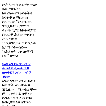
የአትላንቲክ የባርነት ንግድ
ሰለባ የሆኑትን
አፍሪካውያን አባቶችና
እናቶች ለማስታወስ
የተሰራው "የአንሴስተር
ፕሮጀክት" በጋናዊው
ቀራጭ ኳሜ አኮቶ-ባምፎ
የተዘጋጀ ሕያው የጥበብ
ሥራ ነው።
"ንኪይንኪይም" የሚለው
ስያሜ የተወሰደው
"የሕይወት ጉዞ ጠማማ
ነው" ከሚል
ርዕሰ አንቀፅ
ክፋትህና
ውሸትህ ሲጠፋብህ፤
ጠላትህን አስታውሰኝ
በለው
አንድ ንጉሥ አንድ ብልህ
አጫዋች ነበራቸው።
በየጊዜው ከሚመክራቸው
ምክር መካከል ሰሞኑን
የነገራቸውን ለመቀበል
ከብዷቸዋል። ሰሞኑን