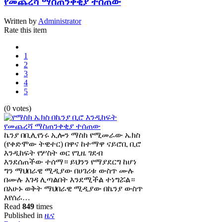
የመጨረሻ ማስጠንቀቂያ ተሰጠው
Written by
Administrator
Rate this item
1
2
3
4
5
(0 votes)
ኬንያ በቢሊየነሩ ኢሎን ማስክ የሚመራው ኤክስ
(የቀድሞው ትዊተር) በዋና ከተማዋ ናይሮቢ ቢሮ
እንዲከፍት የሦስት ወር የጊዜ ገደብ
እንደሰጠችው ተሰማ። ይህንን የማያደርግ ከሆነ
ግን ማህበራዊ ሚዲያው በሀገሪቱ ውስጥ ሙሉ
በሙሉ እገዳ ሊጣልበት እንደሚችል ተነግሯል።
በአሁኑ ወቅት ማህበራዊ ሚዲያው በኬንያ ውስጥ
እየሰራ…
Read
849
times
Published in
ዜና