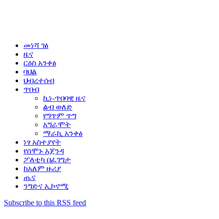
መነሻ ገፅ
ዜና
ርዕስ አንቀፅ
ባህል
ህብረተሰብ
ጥበብ
ኪነ-ጥበባዊ ዜና
ልብ ወለድ
የግጥም ጥግ
አግራሞት
ማራኪ አንቀፅ
ነፃ አስተያየት
የሰሞኑ አጀንዳ
ፖለቲካ በፈገግታ
ከአለም ዙሪያ
ጤና
ንግድና ኢኮኖሚ
Subscribe to this RSS feed