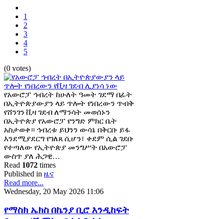
1
2
3
4
5
(0 votes)
የአውሮፓ ኅብረት ከሁለት ዓመት ገደማ በፊት
በኢትዮጵያውያን ላይ ጥሎት የነበረውን ጥብቅ
የሸንገን ቪዛ ገደብ ለማንሳት መወሰኑን
በኢትዮጵያ የአውሮፓ የንግድ ምክር ቤት
አስታወቀ። ኅብረቱ ይህንን ውሳኔ በቅርቡ ይፋ
እንደሚያደርግ የገለጸ ሲሆን፣ ቀደም ሲል ገደቡ
የተጣለው የኢትዮጵያ መንግሥት በአውሮፓ
ውስጥ ያለ ሕጋዊ…
Read
1072
times
Published in
ዜና
Read more...
Wednesday, 20 May 2026 11:06
የማስክ ኤክስ በኬንያ ቢሮ እንዲከፍት