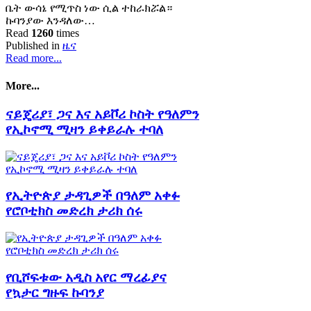
ቤት ውሳኔ የሚጥስ ነው ሲል ተከራክሯል።
ኩባንያው እንዳለው…
Read
1260
times
Published in
ዜና
Read more...
More...
ናይጄሪያ፣ ጋና እና አይቮሪ ኮስት የዓለምን
የኢኮኖሚ ሚዛን ይቀይራሉ ተባለ
የኢትዮጵያ ታዳጊዎች በዓለም አቀፉ
የሮቦቲክስ መድረክ ታሪክ ሰሩ
የቢሾፍቱው አዲስ አየር ማረፊያና
የኳታር ግዙፍ ኩባንያ