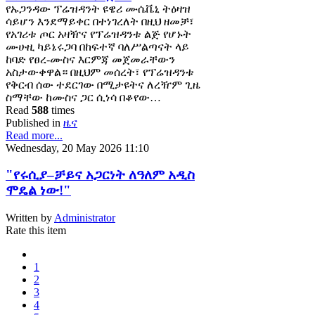
የኡጋንዳው ፕሬዝዳንት ዩዌሪ ሙሴቬኒ ትዕዛዝ
ሳይሆን እንደማይቀር በተነገረለት በዚህ ዘመቻ፣
የአገሪቱ ጦር አዛዥና የፕሬዝዳንቱ ልጅ የሆኑት
ሙሁዚ ካይኔሩጋባ በከፍተኛ ባለሥልጣናት ላይ
ከባድ የፀረ-ሙስና እርምጃ መጀመራቸውን
አስታውቀዋል። በዚህም መሰረት፣ የፕሬዝዳንቱ
የቅርብ ሰው ተደርገው በሚታዩትና ለረዥም ጊዜ
ስማቸው ከሙስና ጋር ሲነሳ በቆየው…
Read
588
times
Published in
ዜና
Read more...
Wednesday, 20 May 2026 11:10
"የሩሲያ–ቻይና አጋርነት ለዓለም አዲስ
ሞዴል ነው!"
Written by
Administrator
Rate this item
1
2
3
4