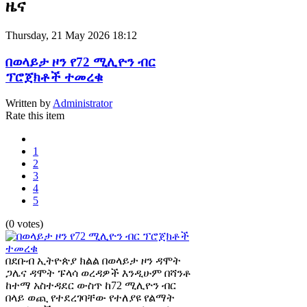
ዜና
Thursday, 21 May 2026 18:12
በወላይታ ዞን የ72 ሚሊዮን ብር
ፕሮጀክቶች ተመረቁ
Written by
Administrator
Rate this item
1
2
3
4
5
(0 votes)
በደቡብ ኢትዮጵያ ክልል በወላይታ ዞን ዳሞት
ጋሌና ዳሞት ፑላሳ ወረዳዎች እንዲሁም በሻንቶ
ከተማ አስተዳደር ውስጥ ከ72 ሚሊዮን ብር
በላይ ወጪ የተደረገባቸው የተለያዩ የልማት