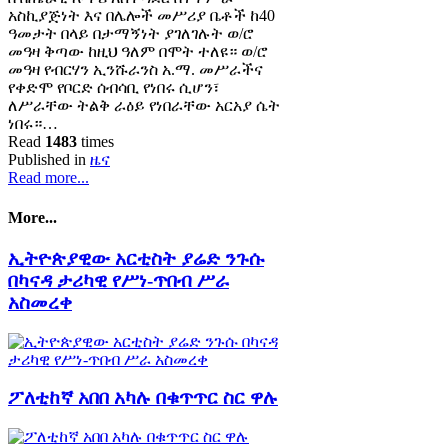
አስኪያጅነት እና በሌሎች መሥሪያ ቤቶች ከ40
ዓመታት በላይ በታማኝነት ያገለገሉት ወ/ሮ
መዓዛ ቅጣው ከዚህ ዓለም በሞት ተለዩ። ወ/ሮ
መዓዛ የብርሃን ኢንሹራንስ አ.ማ. መሥራችና
የቀድሞ የቦርድ ሰብሳቢ የነበሩ ሲሆን፣
ለሥራቸው ትልቅ ራዕይ የነበራቸው አርአያ ሴት
ነበሩ።…
Read
1483
times
Published in
ዜና
Read more...
More...
ኢትዮጵያዊው አርቲስት ያሬድ ንጉሱ
በካናዳ ታሪካዊ የሥነ-ጥበብ ሥራ
አስመረቀ
ፖለቲከኛ አበበ አካሉ በቁጥጥር ስር ዋሉ