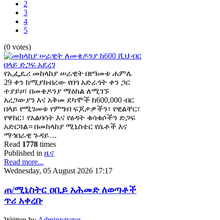
2
3
4
5
(0 votes)
የኢፌዴሪ መከላከያ ሠራዊት በየዓመቱ ሐምሌ
29 ቀን ከሚያከብረው የበጎ አድራጎት ቀን ጋር
ተያይዞ፣ በመቄዶንያ ማዕከል ለሚገኙ
አረጋውያን እና አቅመ ደካሞች ከ600,000 ብር
በላይ የሚገመቱ የምግብ ፍጆታዎችን፣ የዊልቸር፣
የዋከር፣ የአልባሳት እና የፅዳት ቁሳቁሶችን ድጋፍ
አድርጓል። በመከላከያ ሚኒስቴር የሴቶች እና
ማኅበራዊ ጉዳይ…
Read
1778
times
Published in
ዜና
Read more...
Wednesday, 05 August 2026 17:17
ጠ/ሚኒስትር ዐቢይ አሕመድ ለወጣቶች
ጥሪ አቀረቡ
Written by
Administrator