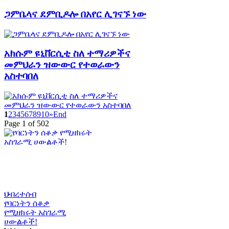
ጋምቤላና ደምቢዶሎ በአየር ሊገናኙ ነው
አክሱም ዩኒቨርሲቲ ስለ ተማሪዎችና
መምህራን ዝውውር የተወራውን
አስተባበለ
1
2
3
4
5
6
7
8
9
10
»
End
Page 1 of 502
ህብረተሰብ
የባርነትን ሰቆቃ
የሚዘክሩት አስገራሚ
ሀውልቶች!