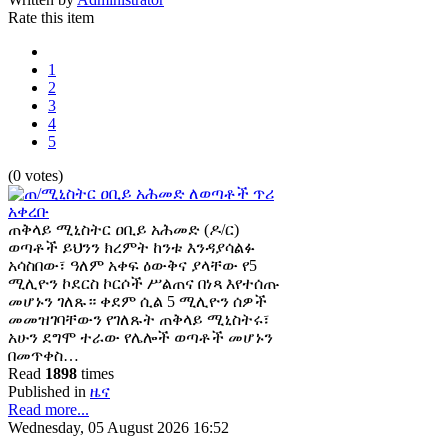
Rate this item
1
2
3
4
5
(0 votes)
ጠቅላይ ሚኒስትር ዐቢይ አሕመድ (ዶ/ር)
ወጣቶች ይህንን ክረምት ከንቱ እንዳያሳልፉ
አሳስበው፣ ዓለም አቀፍ ዕውቅና ያላቸው የ5
ሚሊዮን ኮደርስ ኮርሶች ሥልጠና በነጻ እየተሰጡ
መሆኑን ገለጹ። ቀደም ሲል 5 ሚሊዮን ሰዎች
መመዝገባቸውን የገለጹት ጠቅላይ ሚኒስትሩ፣
አሁን ደግሞ ተራው የሌሎች ወጣቶች መሆኑን
በመጥቀስ…
Read
1898
times
Published in
ዜና
Read more...
Wednesday, 05 August 2026 16:52