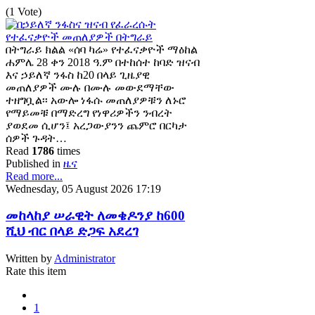
(1 Vote)
በትግራይ ክልል «ሰባ ካሬ» የተፈናቃዮች ማዕከል
ሐምሌ 28 ቀን 2018 ዓ.ም በተከሰተ ከባድ ዝናብ
እና ኃይለኛ ንፋስ ከ20 በላይ ጊዜያዊ
መጠለያዎች ሙሉ በሙሉ መውደማቸው
ተዘግቧል፡፡ አውሎ ነፋሱ መጠለያዎቹን ለኑሮ
የማይመቹ በማድረግ የነዋሪዎችን ንብረት
ያወደመ ሲሆን፤ አረጋውያንን ጨምሮ በርካታ
ሰዎች ጉዳት…
Read
1786
times
Published in
ዜና
Read more...
Wednesday, 05 August 2026 17:19
መከላከያ ሠራዊት ለመቄዶንያ ከ600
ሺህ ብር በላይ ድጋፍ አደረገ
Written by
Administrator
Rate this item
1