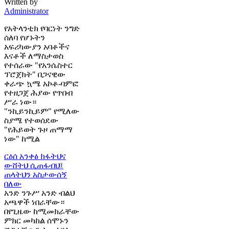
Written by
Administrator
የአትላንቲክ የባርነት ንግድ
ሰለባ የሆኑትን
አፍሪካውያን አባቶችና
እናቶች ለማስታወስ
የተሰራው "የአንሴስተር
ፕሮጀክት" በጋናዊው
ቀራጭ ኳሜ አኮቶ-ባምፎ
የተዘጋጀ ሕያው የጥበብ
ሥራ ነው።
"ንኪይንኪይም" የሚለው
ስያሜ የተወሰደው
"የሕይወት ጉዞ ጠማማ
ነው" ከሚል
ርዕሰ አንቀፅ
ክፋትህና
ውሸትህ ሲጠፋብህ፤
ጠላትህን አስታውሰኝ
በለው
አንድ ንጉሥ አንድ ብልህ
አጫዋች ነበራቸው።
በየጊዜው ከሚመክራቸው
ምክር መካከል ሰሞኑን