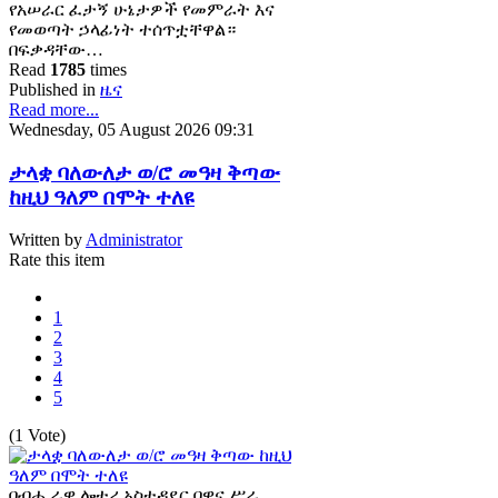
የአሠራር ፈታኝ ሁኔታዎች የመምራት እና
የመወጣት ኃላፊነት ተሰጥቷቸዋል።
በፍቃዳቸው…
Read
1785
times
Published in
ዜና
Read more...
Wednesday, 05 August 2026 09:31
ታላቋ ባለውለታ ወ/ሮ መዓዛ ቅጣው
ከዚህ ዓለም በሞት ተለዩ
Written by
Administrator
Rate this item
1
2
3
4
5
(1 Vote)
በብሔራዊ ሎተሪ አስተዳደር በዋና ሥራ