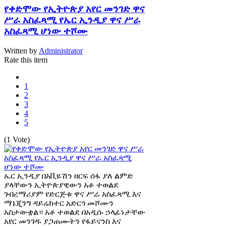
የቀድሞው የኢትዮጵያ አየር መንገድ ዋና
ሥራ አስፈጻሚ የኤር ኢንዲያ ዋና ሥራ
አስፈጻሚ ሆነው ተሾሙ
Written by
Administrator
Rate this item
1
2
3
4
5
(1 Vote)
ኤር ኢንዲያ በአቪዬሽን ዘርፍ ሰፋ ያለ ልምድ
ያላቸውን ኢትዮጵያዊውን አቶ ተወልደ
ገብረማሪያም የድርጅቱ ዋና ሥራ አስፈጻሚ እና
ማኔጂንግ ዳይሬክተር አድርጎ መሾሙን
አስታውቋል። አቶ ተወልደ በአዲሱ ኃላፊነታቸው
አየር መንገዱ ያጋጠሙትን የፋይናንስ እና