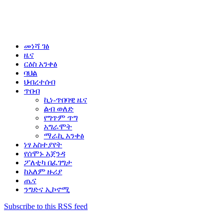
መነሻ ገፅ
ዜና
ርዕስ አንቀፅ
ባህል
ህብረተሰብ
ጥበብ
ኪነ-ጥበባዊ ዜና
ልብ ወለድ
የግጥም ጥግ
አግራሞት
ማራኪ አንቀፅ
ነፃ አስተያየት
የሰሞኑ አጀንዳ
ፖለቲካ በፈገግታ
ከአለም ዙሪያ
ጤና
ንግድና ኢኮኖሚ
Subscribe to this RSS feed