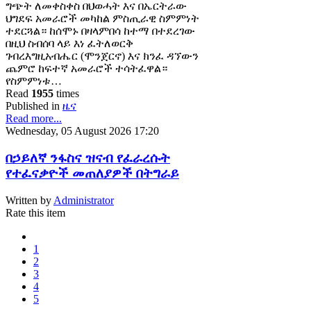
ግጭት ለመቀስቀስ በህወሓት እና በኤርትራው
ህግደፍ አመራሮች መካከል ምስጢራዊ ስምምነት
ተደርጓል። ከሰሞኑ በዛላምበሳ ከተማ በተደረገው
በዚህ ስብሰባ ላይ እነ ፈትለወርቅ
ገብረእግዚአብሔር (ሞንጀርኖ) እና ክንፈ ዳኘውን
ጨምሮ ከፍተኛ አመራሮች ተሳትፈዋል።
የስምምነቱ…
Read
1955
times
Published in
ዜና
Read more...
Wednesday, 05 August 2026 17:20
በኃይለኛ ንፋስና ዝናብ የፈራረሱት
የተፈናቃዮች መጠለያዎች በትግራይ
Written by
Administrator
Rate this item
1
2
3
4
5