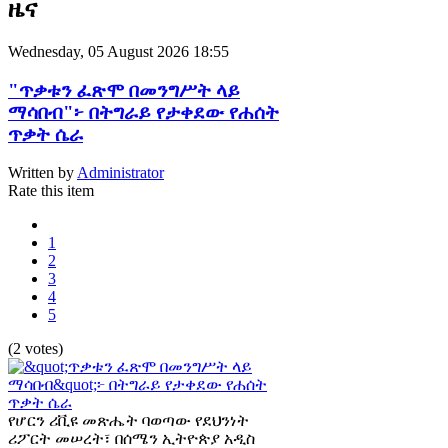
ዜና
Wednesday, 05 August 2026 18:55
"ጥቃቱን ፈጽሞ በመንግሥት ላይ
ማሳበብ"፦ በትግራይ የታቀደው የሐሰት
ጥቃት ሴራ
Written by
Administrator
Rate this item
1
2
3
4
5
(2 votes)
የሆርን ሪቪዩ መጽሔት ባወጣው የደህንነት
ሪፖርት መሠረት፣ በሰሜን ኢትዮጵያ አዲስ