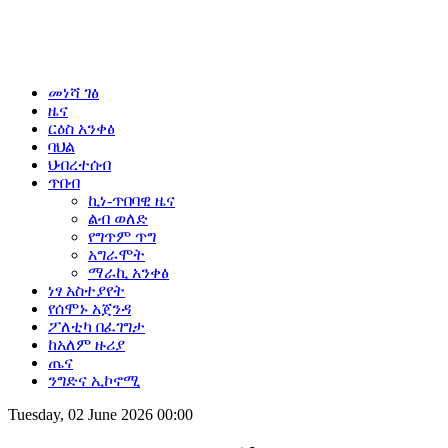
መነሻ ገፅ
ዜና
ርዕስ አንቀፅ
ባህል
ህብረተሰብ
ጥበብ
ኪነ-ጥበባዊ ዜና
ልብ ወለድ
የግጥም ጥግ
አግራሞት
ማራኪ አንቀፅ
ነፃ አስተያየት
የሰሞኑ አጀንዳ
ፖለቲካ በፈገግታ
ከአለም ዙሪያ
ጤና
ንግድና ኢኮኖሚ
Tuesday, 02 June 2026 00:00