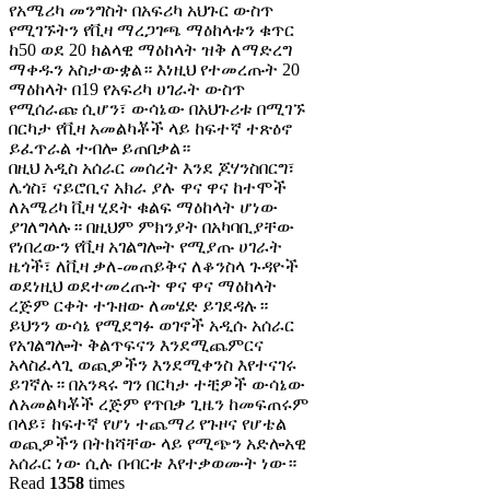
የአሜሪካ መንግስት በአፍሪካ አህጉር ውስጥ
የሚገኙትን የቪዛ ማረጋገጫ ማዕከላቱን ቁጥር
ከ50 ወደ 20 ክልላዊ ማዕከላት ዝቅ ለማድረግ
ማቀዱን አስታውቋል። እነዚህ የተመረጡት 20
ማዕከላት በ19 የአፍሪካ ሀገራት ውስጥ
የሚሰራጩ ሲሆን፣ ውሳኔው በአህጉሪቱ በሚገኙ
በርካታ የቪዛ አመልካቾች ላይ ከፍተኛ ተጽዕኖ
ይፈጥራል ተብሎ ይጠበቃል።
በዚህ አዲስ አሰራር መሰረት እንደ ጆሃንስበርግ፣
ሌጎስ፣ ናይሮቢና አክራ ያሉ ዋና ዋና ከተሞች
ለአሜሪካ ቪዛ ሂደት ቁልፍ ማዕከላት ሆነው
ያገለግላሉ። በዚህም ምክንያት በአካባቢያቸው
የነበረውን የቪዛ አገልግሎት የሚያጡ ሀገራት
ዜጎች፣ ለቪዛ ቃለ-መጠይቅና ለቆንስላ ጉዳዮች
ወደነዚህ ወደተመረጡት ዋና ዋና ማዕከላት
ረጅም ርቀት ተጉዘው ለመሄድ ይገደዳሉ።
ይህንን ውሳኔ የሚደግፉ ወገኖች አዲሱ አሰራር
የአገልግሎት ቅልጥፍናን እንደሚጨምርና
አላስፈላጊ ወጪዎችን እንደሚቀንስ እየተናገሩ
ይገኛሉ። በአንጻሩ ግን በርካታ ተቺዎች ውሳኔው
ለአመልካቾች ረጅም የጥበቃ ጊዜን ከመፍጠሩም
በላይ፣ ከፍተኛ የሆነ ተጨማሪ የጉዞና የሆቴል
ወጪዎችን በትከሻቸው ላይ የሚጭን አድሎአዊ
አሰራር ነው ሲሉ በብርቱ እየተቃወሙት ነው።
Read
1358
times