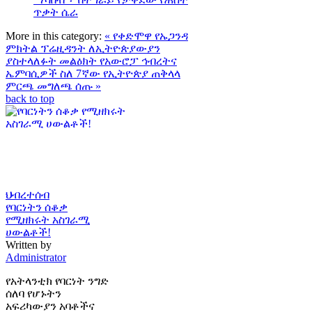
ጥቃት ሴራ
More in this category:
« የቀድሞዋ የኡጋንዳ
ምክትል ፕሬዚዳንት ለኢትዮጵያውያን
ያስተላለፉት መልዕክት
የአውሮፓ ኅብረትና
ኤምባሲዎች ስለ 7ኛው የኢትዮጵያ ጠቅላላ
ምርጫ መግለጫ ሰጡ »
back to top
ህብረተሰብ
የባርነትን ሰቆቃ
የሚዘክሩት አስገራሚ
ሀውልቶች!
Written by
Administrator
የአትላንቲክ የባርነት ንግድ
ሰለባ የሆኑትን
አፍሪካውያን አባቶችና