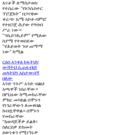
እናቶች ለማስታወስ
የተሰራው "የአንሴስተር
ፕሮጀክት" በጋናዊው
ቀራጭ ኳሜ አኮቶ-ባምፎ
የተዘጋጀ ሕያው የጥበብ
ሥራ ነው።
"ንኪይንኪይም" የሚለው
ስያሜ የተወሰደው
"የሕይወት ጉዞ ጠማማ
ነው" ከሚል
ርዕሰ አንቀፅ
ክፋትህና
ውሸትህ ሲጠፋብህ፤
ጠላትህን አስታውሰኝ
በለው
አንድ ንጉሥ አንድ ብልህ
አጫዋች ነበራቸው።
በየጊዜው ከሚመክራቸው
ምክር መካከል ሰሞኑን
የነገራቸውን ለመቀበል
ከብዷቸዋል። ሰሞኑን
የመከራቸው
“ከወዳጆችዎ ይልቅ፣
ስለርስዎ ድክመት
ዕውነቱን የሚነግሩዎ