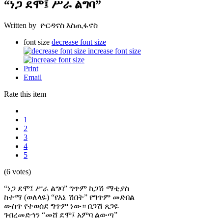
“ነጋ ደሞ፤ ሥራ ልግባ”
Written by ዮርዳኖስ እስጢፋኖስ
font size
decrease font size
increase font size
Print
Email
Rate this item
1
2
3
4
5
(6 votes)
“ነጋ ደሞ፤ ሥራ ልግባ” ግጥም ከጋሽ ማቲያስ
ከተማ (ወለላዬ) “የእኔ ሽበት” የግጥም መድበል
ውስጥ የተወሰደ ግጥም ነው። በጋሽ ጸጋዬ
ገብረመድኅን “መሸ ደሞ፤ አምባ ልውጣ”