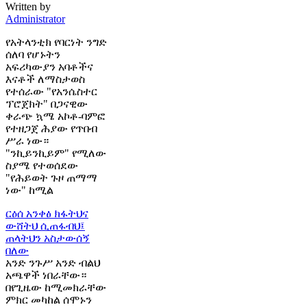
Written by
Administrator
የአትላንቲክ የባርነት ንግድ
ሰለባ የሆኑትን
አፍሪካውያን አባቶችና
እናቶች ለማስታወስ
የተሰራው "የአንሴስተር
ፕሮጀክት" በጋናዊው
ቀራጭ ኳሜ አኮቶ-ባምፎ
የተዘጋጀ ሕያው የጥበብ
ሥራ ነው።
"ንኪይንኪይም" የሚለው
ስያሜ የተወሰደው
"የሕይወት ጉዞ ጠማማ
ነው" ከሚል
ርዕሰ አንቀፅ
ክፋትህና
ውሸትህ ሲጠፋብህ፤
ጠላትህን አስታውሰኝ
በለው
አንድ ንጉሥ አንድ ብልህ
አጫዋች ነበራቸው።
በየጊዜው ከሚመክራቸው
ምክር መካከል ሰሞኑን