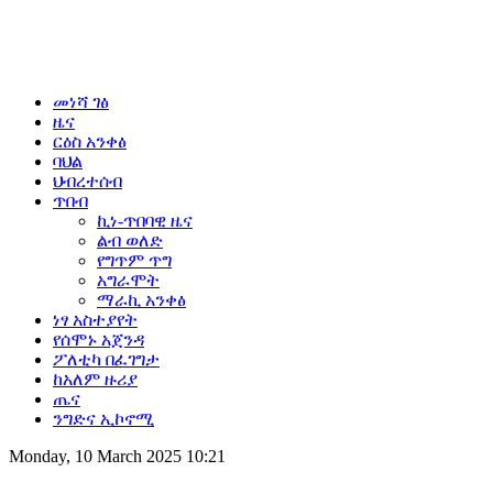
መነሻ ገፅ
ዜና
ርዕስ አንቀፅ
ባህል
ህብረተሰብ
ጥበብ
ኪነ-ጥበባዊ ዜና
ልብ ወለድ
የግጥም ጥግ
አግራሞት
ማራኪ አንቀፅ
ነፃ አስተያየት
የሰሞኑ አጀንዳ
ፖለቲካ በፈገግታ
ከአለም ዙሪያ
ጤና
ንግድና ኢኮኖሚ
Monday, 10 March 2025 10:21