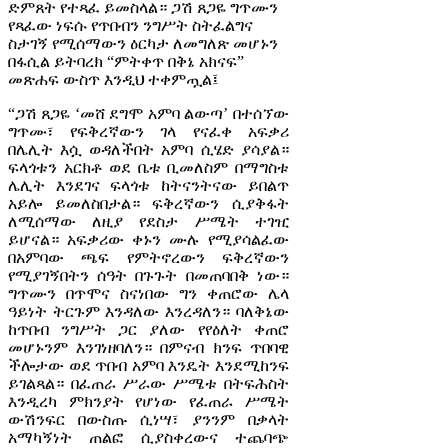
ድምጸት የተጻፈ ይመስላል። ጋሽ ጸጋዬ ግጥሙን
የጻፈው ነፍሱ የጥበብን ንግሥት ስትፈልግና
ስታገኝ የሚሰማውን ዕርካታ ለመግለጽ መሆኑን
በፋሲል ይትባረክ “ምትቀጥ በቅኔ አክናፍ”
መጽሐፍ ውስጥ እንዲህ ተቀምጧል፤
“ጋሽ ጸጋዬ ‘መሸ ደግሞ አምባ ልውጣ’ በተሰኘው
ግጥሙ፣ የፍቅረኛውን ገላ የናፈቀ አፍቃሪ
በሌሊት እሷ ወዳለችበት አምባ ሲሄድ ያሳያል።
ፍላጎቱን አርክቶ ወደ ቤቱ ቢመለስም በማግስቱ
ሌሊት እንደገና ፍላጎቱ ከትናንትናው ይበልጥ
አይሎ ይመለስበታል። ፍቅረኛውን ሲያቅፋት
ለሚሰማው ለዚያ የደስታ ሥሜት ተገዢ
ይሆናል። አፍቃሪው ቀኑን ሙሉ የሚያሳልፈው
በአምባው ጫፍ የምትኖረውን ፍቅረኛውን
የሚያገኝበትን ሰዓት በጉጉት በመጠባበቅ ነው።
ግጥሙን በጥሞና ስናነበው ግን ቀጠሮው ሌላ
ዓይነት ትርጉም እንዳለው እንረዳለን። ባለቅኔው
ከጥበብ ንግሥት ጋር ያለው የየዕለት ቀጠሮ
መሆኑንም እንገነዘባለን። በምናብ ክንፍ ጥበባዊ
ችሎታው ወደ ጥበብ አምባ እንዴት እንደሚከንፍ
ይገልጻል። በፈጠራ ሥራው ሥሜቱ በትፍሕስት
እንዲረካ ምክንያት የሆነው የፈጠራ ሥሜት
ውሽንፍር በውስጡ ሲነሣ፣ ያንንም በቃላት
አማካኝነት ጠልፎ ሲያስቀረውና ተጨባጭ