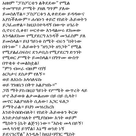
አዘዘም “ፓስፖርቴን ልቅደደው” የሚል
ተመሣሣይ ሥሜት ያዘለ ግጥም ያለው
ይመስለኛል። ፓስፖርቱን ሊቀድደው ይዳዳውና
አያስችለውም። ሐሳቡን ቀይሮ የስደት ሕይወትን
ይጋፈጠዋል። ከዚህ በተጓዳኝ በውጭ ሀገራት
ሲኖሩና ሲቆዩ፣ ሠርተው እንዳልሠሩ ደክመው
እንዳልደከሙ የሚያደርግ አንዳች መንፈስም ያለ
ይመስላል። ይህ ዓይነቱ ስሜት ብሩን “በትነው
በትነው” ፣ ሕይወትን “ዘንጋት ዘንጋት” የሚል
የሚያልፈሰፍስና ደንታቢስ የሚያደርግ ድንገት
የሚወር ሥሜት ይመስላል። በግጥሙ ውስጥ
በጥቂቱ ተመልክቷል፤
“ምን ብሠራ ብዙም ባገኝ
ዕርካታና ደስታም የለኝ።
ወይ ለእነሱ አላሳለፍኩ
ወይ ገንዘቤን በቅጥ አልያዝኩ።”
ጋሽ ማትያስ በዚህ ዓይነት የሥሜት ውጥረት ላይ
ሆኖ ሕይወቱ ልታመልጠው በይ በይ ሲላት፣
መኖር አልያዝለት ሲለው፣ አጋር ፍለጋ
ይማትራል። ይህን መዝረክረክ
እንድትሰበስብለት፣ የስደት ሕይወቱን ቅርጽ
እንድታስይዝለት የሚያስበው እኅት ወይም
ሚስትን (ሴት ልጅን) ነው። “እስቲ መላ በይኝ፣
መላ ካንቺ ይገኛል፤ እኔማ ወንድ ነኝ
ይደናገረኛል” እንዲሉ! ከዚህ ባሻገር ሚስት