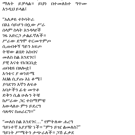
ማለት ይቻላል። ይህን በተመለከተ ግጥሙ
እንዲህ ይላል፤
“አለቃዬ ተኮሳትራ
በእኔ ሳይሆን በሷው ሥራ
ሰላም ስላት እንዳላየች
ገፋ አድርጋ ታልፈኛለች።
ሥራው ደግሞ ተርመጥምጦ
ሲጠብቀኝ ዓይን አፍጦ
ትቼው ልሄድ አስብና
መለስ ስል እንደገና፤
ያቺ እናቴ የአገርቤቷ
ጠባቂዬ በጸሎቷ፤
እኅቴና ያ ወንድሜ
እህል ሲያጡ እኔ ቆሜ፤
ያሳደገን እኛን ለፍቶ
አባታችን ፊቴ መጥቶ
ድቅን ሲል ሁሉን ትቼ
ከሥራው ጋር ተስማምቼ
እውላለሁ ምን ይደረግ
ሳጸዳና ስጠራርግ።”
“መለስ ስል እንደገና…” የምትለው ሐረግ
ዓይነተኛ አያያዥ ነች። “ምን ይዤ ልመለስ?”
ዓይነት ሥሜትን ታጭራለች። ጋሽ ፈቃደ