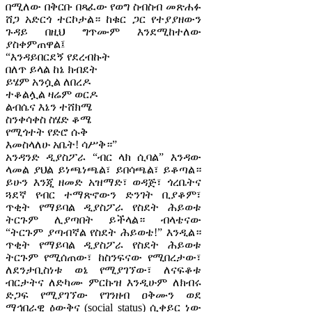
በሚለው በቅርቡ በጻፈው የወግ ስብስብ መጽሐፉ
ሸጋ አድርጎ ተርኮታል። ከቁር ጋር የተያያዘውን
ጉዳይ በዚህ ግጥሙም እንደሚከተለው
ያስቀምጠዋል፤
“እንዳይበርደኝ የደረብኩት
በለጥ ይላል ከኔ ክብደት
ይሄም አንሷል ለበረዶ
ተቆልሏል ዛሬም ወርዶ
ልብሴና እኔን ተሸክሜ
ስንቀሳቀስ ስሄድ ቆሜ
የሚጎተት የድሮ ሱቅ
እመስላለሁ አቤት! ሳሥቅ።”
አንዳንድ ዲያስፖራ “ብር ላክ ሲባል” እንዳው
ላመል ያህል ይነጫነጫል፣ ይበሳጫል፣ ይቆጣል።
ይሁን እንጂ ዘመድ አዝማድ፣ ወዳጅ፣ ጎረቤትና
ጓደኛ የብር ተማጽኖውን ድንገት ቢያቆም፣
ጥቂት የማይባል ዲያስፖራ የስደት ሕይወቱ
ትርጉም ሊያጣበት ይችላል። ብላቴናው
“ትርጉም ያጣብኛል የስደት ሕይወቴ!” እንዲል።
ጥቂት የማይባል ዲያስፖራ የስደት ሕይወቱ
ትርጉም የሚሰጠው፣ ከስንፍናው የሚበረታው፣
ለደንታቢስነቱ ወኔ የሚያገኘው፣ ለናፍቆቱ
ብርታትና ለድካሙ ምርኩዝ እንዲሁም ለክብሩ
ድጋፍ የሚያገኘው የገንዘብ ዐቅሙን ወደ
ማኅበራዊ ዕውቅና (social status) ሲቀይር ነው