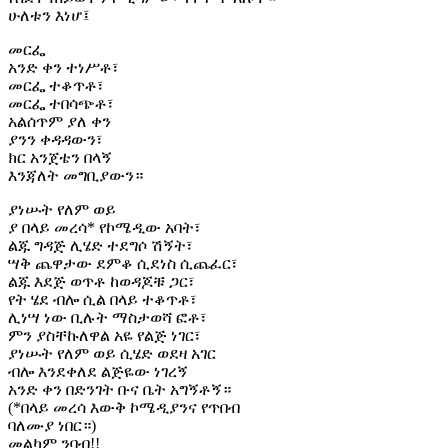
ሁለቱን እነሆ፤
መርፌ
አንድ ቀን ተነሥቶ፣
መርፌ ተቆጥቶ፣
መርፌ ተበሳጭቶ፣
አልሰጥም ያለ ቀን
ያንን ቀዳዳውን፣
ክር አንጀቴን በላኝ
እንጃለት መግቢያውን።
ያነሡት የለም ወይ
ያ በላይ መረሳ* የኮሜዲው አባት፣
ልጁ ግዳጅ ሊሄድ ተደግሶ ሽኝት፣
ሣቅ ጨዋታው ደምቆ ሲደነስ ሲጨፈር፣
ልጁ እደጅ ወጥቶ ከወዳጆቹ ጋር፣
የት ሄደ ብሎ ሲል በላይ ተቆጥቶ፣
ሊነሣ ነው ቢሉት ማስታወሻ ፎቶ፣
ምን ያስቸኩለዋል አዬ የልጅ ነገር፣
ያነሡት የለም ወይ ሲሄድ ወደዛ አገር
ብሎ እንደቀለደ ልጅዬው ነገረኝ
አንድ ቀን በድንገት ቡና ቤት አግኝቶኝ።
(*በላይ መረሳ እውቅ ኮሜዲያንና የጥበብ
ባለሙያ ነበር።)
መልካም ንባብ!!