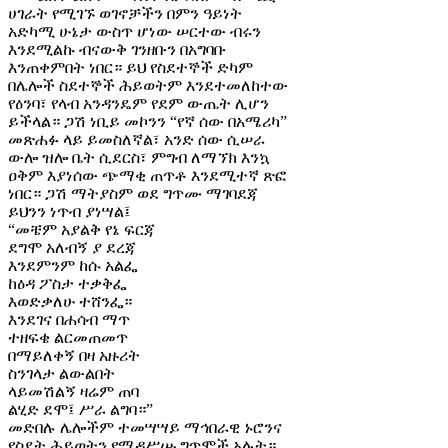
ሀገራት የሚገኙ ወገኖቻችን በምን ዓይነት
አድካሚ ሁኔታ ውስጥ ሆነው ሠርተው ብሩን
እንደሚልኩ ብናውቅ ገንዘቡን በአግባቡ
እንጠቀምበት ነበር። ይህ የስደተኞች ድካም
በሌሎች ስደተኞች ሕይወትም እንደተመለከተው
የዕንባ፣ የላብ አንዳንዴም የደም ውጤት ሊሆን
ይችላል። ጋሽ ነቢይ መኮንን “የኛ ሰው በአሜሪካ”
መጽሐፉ ላይ ይመስለኛል፣ አንድ ሰው ሲሠራ
ውሎ ዝሎ ቤት ሲደርስ፣ ምግብ ለማኘክ እንኳ
ዐቅም እያነሰው ጭማቂ ጠጥቶ እንደሚተኛ ጽፎ
ነበር። ጋሽ ማትያስም ወደ ግጥሙ ማገባደጃ
ይህንን ነጥብ ያነሣል፤
“መቼም አያልቅ የኔ ፍርጃ
ደግሞ አለብኝ ያ ደረጃ
እንደምንም ከሱ አልፌ
ከዕዳ ፖስታ ተቃቅፌ
እወድቃለሁ ተሸንፌ።
እንደገና በሐሳብ ማጥ
ተዘፍቄ ልርመጠመጥ
በማይለቀኝ በዛ አዙሪት
ስንገላታ ልውልበት
ላይመሽልኝ ዛሬም ጠባ
ልሂድ ደሞ፤ ሥራ ልግባ።”
መድበሉ ሌሎችም ተመሣሣይ ማኅበራዊ ኑሮንና
የስደት ሕይወትን የሚዳሥሡ ግጥሞች አሉት።