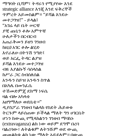
ማግባት ቢሻም፣ ትዳሩን የሚያየው እንደ
strategic alliance እንጂ እንደ ፍቅረኞች
ጥምረት አይመስልም። “ይሻል እንደሁ
መተጋገዝ!” - ይላል፤
“አገሬ ላይ ቤት ሠርቼ
ያቺ ጩኒን ቶሎ አምጥቼ
ሁለታችን በርብርብ
አጠራቅመን ይዘን ገንዘብ
ከዚህ አገር ቶሎ ልሂድ
እኖራለሁ በትንሽ ንግድ፤
ወይ አርፌ ትዳር ልያዝ
ይሻል እንደሁ መተጋገዝ
ብዬ እያልኩኝ ሳሰላስል
ከሥራ ጋር ስብሰለሰል
አንዱን ስይዝ አንዱን ስጥል
በአካሌ በመንፈሴ
ተሽመድምጄ ደክማ ነፍሴ
ዛል ብሎ አካላቴ
አዘግማለሁ ወደቤቴ።”
ዲያስፖራ ገንዘብ ካልላከ የስደት ሕይወቱ
ትርጉም ላይሰጠው ይችላል ማለት ግን ሀገርቤት
ሆነን ከውጪ የሚላክልንን ገንዘብ ማባከኑ
(extravaganza) ልክ ነው ወይም ደግሞ በረባ
ባልረባው፣ ለትልቁም ለትንሹም ወደ ውጪ
መመልከቱ ልክ ነው ማለት አይደለም። በውጪ