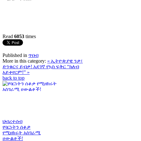
Read
6053
times
Published in
ጥበብ
More in this category:
« ኢትዮጵያዊ ንቃ፣
ድንቁርና ይብቃ!
አደገኛ የኳስ ፍቅር “ክለብ
አይቀየርም!” »
back to top
ህብረተሰብ
የባርነትን ሰቆቃ
የሚዘክሩት አስገራሚ
ሀውልቶች!