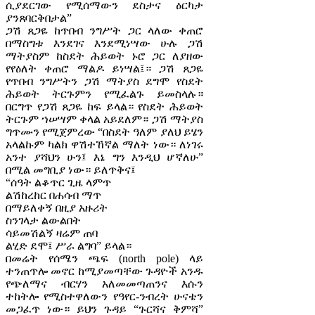
ሲያደርገው የሚሰማውን ደስታና ዕርካታ
ያንጸባርቅበታል”
ጋሽ ጸጋዬ ከጥበብ ንግሥት ጋር ላለው ቀጠሮ
በማስግቱ እንደገና እንደሚነሣው ሁሉ ጋሽ
ማትያስም ከስደት ሕይወት ኑሮ ጋር ለያዘው
የየዕለት ቀጠሮ ማልዶ ይነሣል፤። ጋሽ ጸጋዬ
የጥበብ ንግሥትን ጋሽ ማትያስ ደግሞ የስደት
ሕይወት ትርጉምን የሚፈልጉ ይመስላሉ።
በርግጥ የጋሽ ጸጋዬ ከፍ ይላል። የስደት ሕይወት
ትርጉም ኀሠሣም ቀላል አይደለም። ጋሽ ማትያስ
ግጥሙን የሚጀምረው “በስደት ዓለም ያለህ ይሄን
አላልኩም ካልክ ዋሽተኸኛል ማለት ነው። ለነገሩ
አንተ ያሻህን ሁን፤ እኔ ግን እንዲህ ሆኛለሁ”
በሚል መግቢያ ነው። ይለጥቅና፤
“ሰዓት ልቆጥር ጊዜ ላምጥ
ልሽከረከር በሐሳብ ማጥ
በማይለቀኝ በዚያ አዙሪት
ስንገላታ ልውልበት
ሳይመሽልኝ ዛሬም ጠባ
ልሂድ ደሞ፤ ሥራ ልግባ” ይላል።
በመሬት የሰሜን ጫፍ (north pole) ላይ
ተንጠጥሎ መኖር ከሚያመጣቸው ጉዳዮች አንዱ
የጭለማና ብርሃን አለመመጣጠንና እሱን
ተከትሎ የሚስተዋለውን የዓየር-ንብረት ሁናቴን
መጋፈጥ ነው። ይህን ጉዳይ “ጉርሻና ቅምሻ”