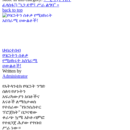
ፈላስፋ!)
“ነጋ ደሞ፤ ሥራ ልግባ” »
back to top
ህብረተሰብ
የባርነትን ሰቆቃ
የሚዘክሩት አስገራሚ
ሀውልቶች!
Written by
Administrator
የአትላንቲክ የባርነት ንግድ
ሰለባ የሆኑትን
አፍሪካውያን አባቶችና
እናቶች ለማስታወስ
የተሰራው "የአንሴስተር
ፕሮጀክት" በጋናዊው
ቀራጭ ኳሜ አኮቶ-ባምፎ
የተዘጋጀ ሕያው የጥበብ
ሥራ ነው።