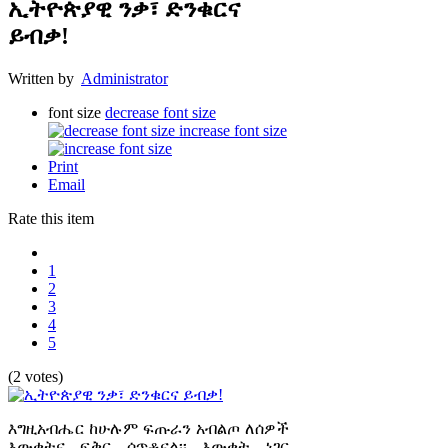
ኢትዮጵያዊ ንቃ፣ ድንቁርና
ይብቃ!
Written by
Administrator
font size
decrease font size
increase font size
Print
Email
Rate this item
1
2
3
4
5
(2 votes)
እግዚአብሔር ከሁሉም ፍጡራን አብልጦ ለሰዎች
እውቀትና ፍቅር ሰጥቶናል፡፡ እውቀት ነገር