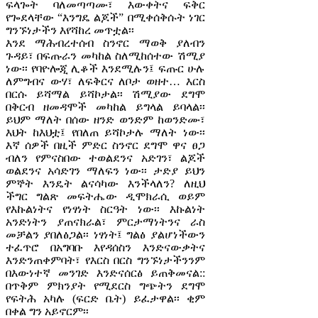
ፍላጐት ባለመጣጣሙ፣ እውቀትና ፍቅር
የጐደላቸው “እንግዴ ልጆች” በሚቀሰቅሱት ነገር
ግንኙነታችን እየሻከረ መጥቷል፡፡
እንደ ማሕብረተሰብ ስንኖር ማወቅ ያለብን
ጉዳይ፣ በፍጡራን መካከል ስለሚከሰተው ሽሚያ
ነው፡፡ የባዮሎጂ ሊቆች እንደሚሉን፤ ፍጡር ሁሉ
ለምግብና ውሃ፣ ለፍቅርና ለቦታ ወዘተ… እርስ
በርሱ ይሻማል ይሻኮታል፡፡ ሽሚያው ደግሞ
በቅርብ ዘመዳሞች መካከል ይግላል ይባላል፡፡
ይህም ማለት በሰው ዘንድ ወንድም ከወንድሙ፣
እህት ከእህቷ፤ የበለጠ ይሻኮታሉ ማለት ነው፡፡
እኛ ሰዎች በዚች ምድር ስንኖር ደግሞ ዋና ፀጋ
ብለን የምናስበው ተወልደንና አድገን፣ ልጆች
ወልደንና አሳድገን ማለፍን ነው፡፡ ታድያ ይህን
ምኞት እንዴት ልናሳካው እንችላለን? ለዚህ
ችግር ግልጽ መፍትሔው ዲሞክራሲ ወይም
የእኩልነትና የነፃነት ስርዓት ነው፡፡ እኩልነት
አንድነትን ያጠናክራል፣ ምርታማነትንና ራስ
መቻልን ያበለፅጋል፡፡ ነፃነት፤ ግልፅ ያልሆነችውን
ተፈጥሮ በአግባቡ እየዳሰስን እንድናውቃትና
እንድንጠቀምባት፣ የእርስ በርስ ግንኙነታችንንም
በእውነተኛ መንገድ እንድናሰርፅ ይጠቅመናል::
በጥቅም ምክንያት የሚደርስ ግጭትን ደግሞ
የፍትሕ አካሉ (ፍርድ ቤት) ይፈታዋል፡፡ ቂም
በቀል ግን አይኖርም፡፡