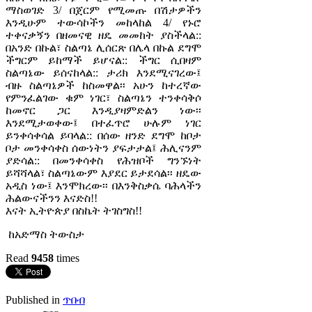
ማስወገድ 3/ በጀርም የሚመጡ በሽታዎችን
እንዲሁም ተውሳኮችን መከላከል 4/ የኑሮ
ተቀናቃኝን በዘመናዊ ዘዴ መመከት ያስችላል::
በአንድ በኩል፣ ስልጣኔ ሊሰርጽ በሌላ በኩል ደግሞ
ችግርም ይከማች ይሆናል:: ችግር ሲበዛም
ስልጣኔው ይሰናከላል:: ታሪክ እንደሚናገረው፤
ብዙ ስልጣኔዎች ከስመዋል፡፡ አሁን ከተረኛው
የምንፈልገው ቁም ነገር፣ ስልጣኔን ተንቀሳቅሶ
ከመኖር ጋር እንዲያዛምድልን ነው፡፡
እንደሚታወቀው፤ በተፈጥሮ ሁሉም ነገር
ይንቀሳቀሳል ይባላል:: በሰው ዘንድ ደግሞ ከቦታ
ቦታ መንቀሳቀስ ሰውነትን ያፍታታል፤ ሕሊናንም
ያድሳል:: በመንቀሳቀስ የሕዝቦች ግንኙነት
ይሻሻላል፣ ስልጣኔውም እያደር ይታደሳል፡፡ ዘዴው
አዲስ ነው፤ እንሞክረው፡፡ በእንቅስቃሴ ባሕላችን
ሕልውናችንን እናድስ!!
እናት ኢትዮጵያ በስኬት ትገስግስ!!
ከአድማስ ትውስታ
Read
9458
times
Published in
ጥበብ