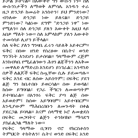
ይቻል ይሆናል፡፡ በእውቀት ግን ውሱን ነን፡፡ ስለ
ውሱንነታችን ለማወቅ ለምሳሌ አንዱን ተራ
ዜጋ ድንጋይ ከመሬት አንስተን፣ ይህ ምንድነው?
ብንለው ድንጋይ ነው ይለናል፡፡ ድንጋይ
ምንድነው? ካልነው ደግሞ “ድንጋይ ነዋ” ነው
የሚለን፡፡ ስለ ድንጋይ ያለን እውቀት እዚህ ላይ
አበቃ ማለት ነው፡፡ ስለ አምላክም ያለን እውቀት
ተመሳሳይ ሊሆን ይችላል፡፡
ስለ ፍቅር ያለን ግንዛቤ ፈሩን ሳይለቅ አይቀርም፡፡
ፍቅር በሰው ዘንድ የሰረፀው በሴትና ወንድ
ግንኙነት እንደሆነ ይታሰባል፡፡ ዓላማውም ረጅም
እንክብካቤ የሚፈልገውን ሕፃን ልጃችንን ለአቅመ
- መዋለድ ለማድረስ እንደሆነ ይነገራል:: አንዳንድ
ሰዎች ለልጆች ፍቅር ስጧቸው ሲሉ ይደመጣሉ፡፡
ፍቅር እንደ ብር ለሰው አይሰጥም:: በፍቅር ያደገ
ልጅ ግን ከቤተሰቡ ይወርሳል፡፡ ሰው ይወዳል፣
ከሰው ይግባባል፣ የጋራ ችግርን ለመወጣትም
ይተባበራል፡፡ በአንፃሩ ፍቅር ያጣ ልጅ ሰው
አይወድም፤ ከሰው አይግባባም፣ አይተባበርም፡፡
እንዲያውም ማሕበረሰቡን ለመጉዳት በቀል
ያደርጋል ይባላል፡፡ እናም ሰላማዊ ኑሮ ለመቋደስ
በፍቅር መጋባትና ልጅን ተንከባክቦ ማሳደግ
ያስፈልጋል ማለት ነው፡፡
የፍቅር ዓላማው ቢገባን ኖሮ የክርስቶስን
ትምህርት ተከትለን፣ ሴትና ወንድ በፍቅር አንድ