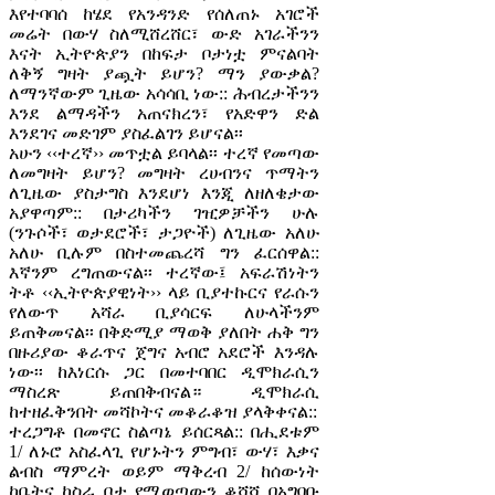
እየተባባሰ ከሄደ የአንዳንድ የሰለጠኑ አገሮች
መሬት በውሃ ስለሚሸረሸር፣ ውድ አገራችንን
እናት ኢትዮጵያን በከፍታ ቦታነቷ ምናልባት
ለቅኝ ግዛት ያጯት ይሆን? ማን ያውቃል?
ለማንኛውም ጊዜው አሳሳቢ ነው:: ሕብረታችንን
እንደ ልማዳችን አጠናክረን፣ የአድዋን ድል
እንደገና መድገም ያስፈልገን ይሆናል፡፡
አሁን ‹‹ተረኛ›› መጥቷል ይባላል፡፡ ተረኛ የመጣው
ለመግዛት ይሆን? መግዛት ረሀብንና ጥማትን
ለጊዜው ያስታግስ እንደሆነ እንጂ ለዘለቄታው
አያዋጣም:: በታሪካችን ገዢዎቻችን ሁሉ
(ንጉሶች፣ ወታደሮች፣ ታጋዮች) ለጊዜው አለሁ
አለሁ ቢሉም በስተመጨረሻ ግን ፈርሰዋል::
እኛንም ረግጠውናል፡፡ ተረኛው፤ አፍራሽነትን
ትቶ ‹‹ኢትዮጵያዊነት›› ላይ ቢያተኩርና የራሱን
የለውጥ አሻራ ቢያሳርፍ ለሁላችንም
ይጠቅመናል፡፡ በቅድሚያ ማወቅ ያለበት ሐቅ ግን
በዙሪያው ቆራጥና ጀግና አብሮ አደሮች እንዳሉ
ነው፡፡ ከእነርሱ ጋር በመተባበር ዲሞክራሲን
ማስረጽ ይጠበቅብናል። ዲሞክራሲ
ከተዘፈቅንበት መሻኮትና መቆራቆዝ ያላቅቀናል::
ተረጋግቶ በመኖር ስልጣኔ ይሰርጻል:: በሒደቱም
1/ ለኑሮ አስፈላጊ የሆኑትን ምግብ፣ ውሃ፣ እቃና
ልብስ ማምረት ወይም ማቅረብ 2/ ከሰውነት
ከቤትና ከስራ ቦታ የሚወጣውን ቆሻሻ በአግባቡ