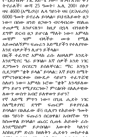
የሚለያዩበት ነገር እድሜ ነው፡፡ ዝንብ አንድ ቀን
ትኖራለች፣ ውሻ 25 ዓመት፣ ኤሊ 200፣ ሰኮያ
ዛፍ 4600 (አሜሪካ)፣ ሌላ ዓይነት ዛፍ (ደ/አፍሪካ)
6000 ዓመት ይኖራሉ ይባላል፡፡ ይህ የሕይወት ፀጋ
ነው፡፡ በሰው ዘንድ ፀጋውን ብናዳብረው የበለጠ
ተጠቃሚ እንሆናለን፡፡ ከዚያ በኋላ ብንፀድቅ
ደግሞ ድርብ ፀጋ ይሆናል ማለት ነው፡፡ አምላክ
መቼም ዝም ብላችሁ ሙቱ የሚል
አይመስለኝም፡፡ ፍጡራን እድሜያችን የተለያየው
እንደ ብቃታችን ሊሆን ይችላል፡፡
በዚች ተፈጥሮ አምላክ ራሱ ለዘላለም እንዴት
እንደሚኖር ግራ ይገባል፡፡ እኛ ሰዎች አንድ ነገር
ደጋግመን ስናደርግ ይሰለቸናል:: ማር እንኳን
ሲደጋገም “ቋቅ ይላል” ይባላል:: እኛ ይህን ስሜት
የምናንፀባርቀው በውዴታ ሳይሆን ተፈጥሯዊ
ስለሆነ ነው፡፡ አምላክ ኑሮው “ቋቅ” እንዳይለው
ምን ይሆን የሚያደርገው? ምናልባት በእለታዊው
ለውጥ ውስጥ አብሮ ይለዋወጥ ይሆን?
የኛ እድሜ ምጥን ነው፡፡ በጊዜ ሒደት ነገር
ስለሚቀያየር ደግሞ ፍጡርም ይቀያየራል
ይባላል፡፡ በአለፈው 4½ ቢሊየን የሕይወት ዓመት
ብዙ ዓይነት ፍጡራን ሰርፀዋል፣ አብዛኛው ግን
ከስመዋል ይባላል፡፡ ጨረር ሲጠፋ ሕይወት ራሱ
እንደሚከስም ይታሰባል፡፡ እውቀት ካለንና
እስከዚያም ድረስ ከዘለቅን ሒደቱን መከታተል