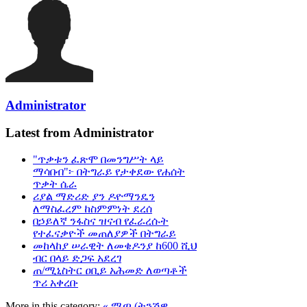
Administrator
Latest from Administrator
"ጥቃቱን ፈጽሞ በመንግሥት ላይ
ማሳበብ"፦ በትግራይ የታቀደው የሐሰት
ጥቃት ሴራ
ሪያል ማድሪድ ያን ዶዮማንዴን
ለማስፈረም ከስምምነት ደረሰ
በኃይለኛ ንፋስና ዝናብ የፈራረሱት
የተፈናቃዮች መጠለያዎች በትግራይ
መከላከያ ሠራዊት ለመቄዶንያ ከ600 ሺህ
ብር በላይ ድጋፍ አደረገ
ጠ/ሚኒስትር ዐቢይ አሕመድ ለወጣቶች
ጥሪ አቀረቡ
More in this category:
« ሚጣ (ትንሽዋ