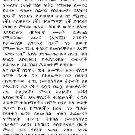
ለመለየት ይጠቅማል፡፡ ፍቅር ተግባብቶ ለመኖር
ይረዳል፡፡ የዘመኑ ስልጣኔ የሰረፀውም በእነዚህ
ፀጋዎች እንደሆነ ይታሰባል፡፡ ተፈጥሮ ሚስጥር
ነች፤ ተለዋዋጭ ነች፣ ዘላለማዊም ነች ይባላል፡፡
የለውጥ ምንጩ ፀሐይና ኮከቦች ውስጥ ያለው
ሀይድሮጅን በከፍተኛ ሙቀት ሲቃጠል
የሚሰርፀው ጨረር (ኢነርጂ) እንደሆነ
ይታመናል፡፡ አንዳንድ ሰዎች ግን ለውጥ
የሚመጣው በጊዜ ተፅእኖ ይመስላቸዋል፡፡ እናም
“አወይ ጊዜ” እያሉ ያንጐራጉራሉ፡፡ ጨረር ቁስ
አካልን እየወዘወዘ ይቀያይረዋል፡፡ ውሁዶች
ይፈጥራል ያፈርሳል፣ ሕይወትም ይገነባል፡፡
እኛ ሰዎች ስንሞት ገነት ለመግባት እንመኛለን፡፡
ከሞት በፊት ግን የሕይወትን ፀጋ በደንብ
ብናጣጥመው ተገቢ ይመስለኛል፡፡ ሕይወት ልዩ
የተፈጥሮ ፀጋ ናት፡፡ ራሷን በራሷ ታውቃለች፣
ነገር ትለያለች፣ ምግብ እየበላች፣ ቆሻሻ
እያስወገደች፣ እየተዋለደች ትዘልቃለች፣ ትንሽ
ቆይታም ትከስማለች፡፡ ከሞት በኋላ ስለ ጽድቅ
ወይም ኩነኔ ከማሰባችን በፊት ግን “በእጅ
የያዙትን ወርቅ ላለመጣል” ብለን ሕልውናን
ለማዝለቅ ብንጥር ትክክል ይመስለኛል::
ብቃቱም አለን፤ ከእግዜር ተሰጥቶናል፡፡ በዚች
ምድር ብዙ ዓይነት ፍጡር አለ፡፡ አንዱ