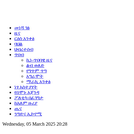
መነሻ ገፅ
ዜና
ርዕስ አንቀፅ
ባህል
ህብረተሰብ
ጥበብ
ኪነ-ጥበባዊ ዜና
ልብ ወለድ
የግጥም ጥግ
አግራሞት
ማራኪ አንቀፅ
ነፃ አስተያየት
የሰሞኑ አጀንዳ
ፖለቲካ በፈገግታ
ከአለም ዙሪያ
ጤና
ንግድና ኢኮኖሚ
Wednesday, 05 March 2025 20:28