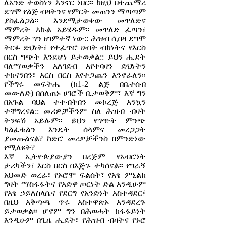
ለአንድ ተወስነን እንኖር ነበር፡፡ ከዚህ በተጨማሪ
ደግሞ የልጅ ብዛትንና የምርት መጠንን ማጣጣም
ያስፈልጋል፡፡ እንደሚታወቀው መዋለድና
ማምረት እኩል አይሄዱም፡፡ መዋለድ ፈጣን፣
ማምረት ግን ዘገምተኛ ነው:: ሕዝብ ሲበዛ ደግሞ
ትርፉ ድህነት፣ የተፈጥሮ ሀብት ብክነትና የእርስ
በርስ ግጭት እንደሆነ ይታወቃል:: ይህን ሒደት
ባለማወቃችን አለገደብ እየተባዛን ድህነትን
ተከናንበን፣ እርስ በርስ እየተጋጨን እንኖራለን፡፡
የችግሩ መፍትሔ (ከ1-2 ልጅ በቤተሰብ
መውለድ) በሰለጠኑ ሀገሮች ቢታወቅም፣ እኛ ግን
በአጉል ባህል ተተብትበን መኮረጅ እንኳን
ተቸግረናል:: መሪዎቻችንም ስለ ሕዝብ ብዛት
ትንፍሽ አይሉም፡፡ ይህን የግጭት ምንጭ
ካልፈቱልን እንዴት ሰላምና መረጋጋት
ያመጡልናል? ከድሮ መሪዎቻችንስ በምንድነው
የሚለዩት?
እኛ ኢትዮጵያውያን በረጅም የአብሮነት
ታሪካችን፣ እርስ በርስ በእጅጉ ተካሰናል፡፡ የግራኝ
አህመድ ወረራ፣ የኦሮሞ ፍልሰት፣ የአፄ ምኒልክ
ግዛት ማስፋፋትና የአድዋ ጦርነት ድል እንዲሁም
የአፄ ኃይለስላሴና የደርግ የአንድነት አስተዳደር፤
በዚህ አቅጣጫ ጥሩ አስተዋጽኦ እንዳደረጉ
ይታወቃል፡፡ ሆኖም ግን በሕወሓት ከፋፋይነት
እንዲሁም በጊዜ ሒደት፣ የሕዝብ ብዛትና የኑሮ