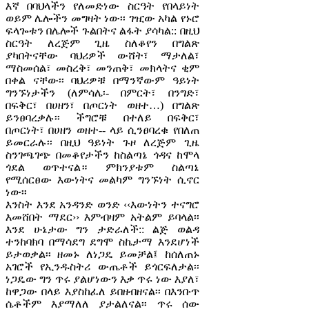
እኛ በባህላችን የለመድነው ስርዓት የበላይነት
ወይም ሌሎችን መግዛት ነው፡፡ ገዢው አካል የኑሮ
ፍላጐቱን በሌሎች ጉልበትና ልፋት ያሳካል:: በዚህ
ስርዓት ለረጅም ጊዜ ስለቆየን በግልጽ
ያካበትናቸው ባህሪዎች ውሸት፣ ማታለል፣
ማስመሰል፣ መስረቅ፣ መንጠቅ፣ መክላትና ቂም
በቀል ናቸው፡፡ ባህሪዎቹ በማንኛውም ዓይነት
ግንኙነታችን (ለምሳሌ፡- በምርት፣ በንግድ፣
በፍቅር፣ በሀዘን፣ በጦርነት ወዘተ…) በግልጽ
ይንፀባረቃሉ፡፡ ችግሮቹ በተለይ በፍቅር፣
በጦርነት፣ በሀዘን ወዘተ-- ላይ ሲንፀባረቁ የበለጠ
ይመርራሉ፡፡ በዚህ ዓይነት ጉዞ ለረጅም ጊዜ
ስንገጫገጭ በመቆየታችን ከስልጣኔ ጎዳና ከሞላ
ጎደል ወጥተናል። ምክንያቱም ስልጣኔ
የሚሰርፀው እውነትና መልካም ግንኙነት ሲኖር
ነው፡፡
እንስት እንደ አንዳንድ ወንድ ‹‹እውነትን ተናግሮ
እመሸበት ማደር›› እምብዛም አትልም ይባላል፡፡
እንደ ሁኔታው ግን ታድራለች:: ልጅ ወልዳ
ተንከባክባ በማሳደግ ደግሞ ስኬታማ እንደሆነች
ይታወቃል፡፡ ዘመኑ ለነጋዴ ይመቻል፤ ከሰለጠኑ
አገሮች የኢንዱስትሪ ውጤቶች ይጎርፍለታል፡፡
ነጋዴው ግን ጥሩ ያልሆነውን እቃ ጥሩ ነው እያለ፣
ከዋጋው በላይ እያስከፈለ ይበዘብዘናል፡፡ በእንቡጥ
ሴቶችም እያማለለ ያታልለናል፡፡ ጥሩ ሰው