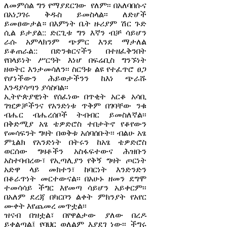
ለመምሰል ግን የማያደርገው የለም፡፡ በአለባበሱና
በአነጋገሩ ቅዱስ ይመስላል፡፡ ለድሆች
ይመፀውታል። በእምነት ቤት ዙሪያም ሽር ጉድ
ሲል ይታያል:: ድርጊቱ ግን እኛን ብቻ ሳይሆን
ራሱ አምላክንም ጭምር እንደ ማታለል
ይቆጠራል:: በድንቁርናችን በተዘፈቅንበት
የበላይነት ሥርዓት እነሆ በፍሬቢስ ግንኙነት
ዘወትር እንታመሳለን፡፡ ስርዓቱ ልዩ የተፈጥሮ ፀጋ
የሆነችውን ሕይወታችንን ከእነ ጭራሹ
እንዳያሳጣን ያሳስባል፡፡
ኢትዮጵያዊነት የሰፈነው በጥቂት አርቆ አሳቢ
ገዢዎቻችንና የአንድነቱ ጥቅም በገባቸው ንቁ
ብሔር ብሔረሰቦች ትብብር ይመስለኛል፡፡
በቅድሚያ አፄ ቴዎድሮስ ተበታትኖ የቆየውን
የመሳፍንት ግዛት በወቅቱ አሰባሰቡት፡፡ ብልሁ አፄ
ምኒልክ የአንድነት በትሩን ከአፄ ቴዎድሮስ
ወርሰው ግዛቶችን አስፋፍተውና ሕዝቡን
አስተባብረው፣ የኢጣሊያን የቅኝ ግዛት ጦርነት
አድዋ ላይ መክተን፣ ከባርነት እንድንድን
በቆራጥነት መርተውናል፡፡ በአሁኑ ዘመን ደግሞ
ተመሳሳይ ችግር እየመጣ ሳይሆን አይቀርም፡፡
በአለም ደረጃ በካርቦን ልቀት ምክንያት የአየር
ሙቀት እየጨመረ መጥቷል፡፡
ዝናብ በዝቷል፣ በየዋልታው ያለው በረዶ
ይቀልጣል፤ የባህር ወለልም እያደገ ነው፡፡ ችግሩ