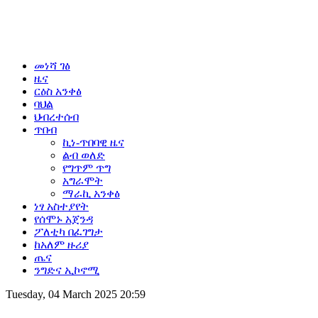
መነሻ ገፅ
ዜና
ርዕስ አንቀፅ
ባህል
ህብረተሰብ
ጥበብ
ኪነ-ጥበባዊ ዜና
ልብ ወለድ
የግጥም ጥግ
አግራሞት
ማራኪ አንቀፅ
ነፃ አስተያየት
የሰሞኑ አጀንዳ
ፖለቲካ በፈገግታ
ከአለም ዙሪያ
ጤና
ንግድና ኢኮኖሚ
Tuesday, 04 March 2025 20:59