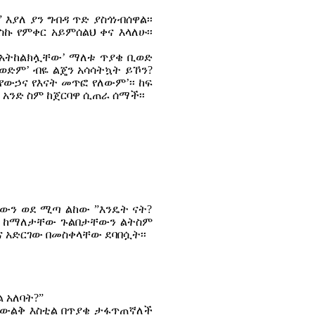
እያለ ያን ግብዳ ጥድ ያስጎነብሰዋል፡፡
ስኩ የምቀር አይምሰልህ ቀና እላለሁ፡፡
ድ አትከልክሏቸው’ ማለቱ ጥያቄ ቢወድ
ይወድም’ ብዬ ልጄን አሳሳትኳት ይኾን?
‘የውኃና የእናት መጥፎ የለውም’፡፡ ከፍ
አንድ ስም ከጀርባዋ ሲጠራ ሰማች፡፡
ናቸውን ወደ ሚጣ ልከው ”እንዴት ናት?
ልጅ” ከማለታቸው ጉልበታቸውን ልትስም
ና አድርገው በመስቀላቸው ደባበሷት፡፡
ል አለባት?”
ልቤ ውልቅ እስቲል በጥያቄ ታፋጥጠኛለች