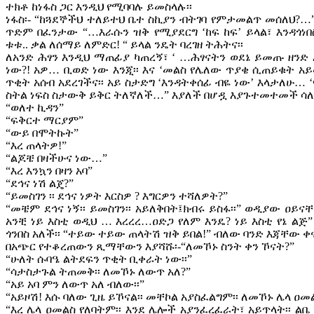
ተክቶ ከነፋስ ጋር እንዲህ የሚባባሉ ይመስላሉ፡፡
ነፋስ፡- “ከጓደኞችህ ተለይተህ ቤተ ስኪያን ብትገባ የምታመልጥ መሰለህ?…” 
ጥድም በፈንታው “…እራሱን ዝቅ የሚያደርግ ‘ከፍ ከፍ’ ይላል፣ እንዳጎነበ
ቱቱ.. ቃል ለሰማይ ለምድር! “ ይላል ንዴት ባረገዘ ትሕትና፡፡
ለአንድ ሕፃን እንዲህ ማጠፊያ ካጠረኝ፣ ‘ …ሕፃናትን ወደኔ ይመጡ ዘን
ነው?! አዎ… ቢወድ ነው እንጂ፡፡ እና ‘መልስ የሌለው ጥያቄ ሲጠይቁት አ
ጥቂት አሰብ አደረገችና፡፡ አይ ስታድግ ‘እንዳትቀሰፊ ብዬ ነው’ እላታለሁ… 
ስትል ነፍስ ስታውቅ ይቅር ትለኛለች…” እያለች በሆዷ እያጉተመተመች ሳለ 
“ወለተ ኪዳን”
“ፍቅርተ ማርያም”
“ውይ በሞትኩት”
“እረ ጠላትዎ!”
“ልጆቼ በዛችሁና ነው…”
“እረ እንኳን በዛን አባ”
“ደኅና ነሽ ልጄ?”
“ይመስገን ፡፡ ደኅና ነዎት እርስዎ ? እግርዎን ተሻለዎት?”
“መቼም ደኅና ነኝ፡፡ ይመስገን፡፡ አይለቅበት፤ክብሩ ይስፋ፡፡” ወዲያው ዐይ
አንቺ ነይ እስቲ ወዲህ … እረረረ…ዐድጋ የለም እንዴ? ነይ እስቲ የኔ 
ጎንበስ አለች፡፡ “ተይው ተይው ጠላትሽ ዝቅ ይበል!” ብለው ባንድ እጃቸው ቀ
በአጭር የተቆረጠውን ጺማቸውን እያሻሹ፡-“ለመኾኑ ስንት ቀን ኾናት?”
“ሁለት ሱባዔ ልትደፍን ጥቂት ቢቀራት ነው፡፡”
“ሳታስታጉል ትጠመቅ፡፡ ለመኾኑ ለውጥ አለ?”
“አይ አባ ምን ለውጥ አለ ብለው፡፡”
“አይዞሽ! እሱ ባለው ጊዜ ይኾናል፡፡ መቸኮል አያስፈልግም፡፡ ለመኾኑ ሌላ ዐመ
“እረ ሌላ ዐመልስ የለባትም፡፡ እንደ ሌሎች አያንፈረፈራት፣ አይጥላት፡፡ 