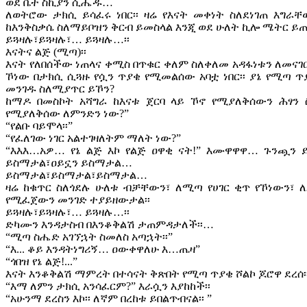
ወደ ቤተ ስኪያን ሲሔዱ…
ለወትሮው ታክሲ ይሳፈሩ ነበር፡፡ ዛሬ የእናት መቀነት ስለደነገጠ እግራ
ከእንቅስቃሴ ስለማይቦዝን ቅርብ ይመስላል እንጂ ወደ ሁለት ኪሎ ሜትር ይጠ
ይጓዛሉ፣ይጓዛሉ፣… ይጓዛሉ…፡፡
እናትና ልጅ (ሚጣ)፡፡
እናት የለበሰችው ነጠላና ቀሚስ በጥቁር ቀለም ስለቀለመ አዳፋነቱን ለመናገር
ኾነው በታክሲ ሲጓዙ የሷን ጥያቄ የሚመልሰው አባቷ ነበር፡፡ ያኔ የሚጣ ጥ
መንገዱ ስለሚያጥር ይኾን?
ከማዶ በመስኮት አሻግራ ከእናቱ ጀርባ ላይ ኾኖ የሚያለቅሰውን ሕፃን 
የሚያለቅሰው ለምንድን ነው?”
“የልቡ ባይሞላ፡፡”
“የፈለገው ነገር አልተገዛለትም ማለት ነው?”
“እእእ…አዎ… የኔ ልጅ እኮ የልጅ ዐዋቂ ናት!” እሙዋዋዋ… ጉንጯን
ይስማታል፣ዐይኗን ይስማታል…
ይስማታል፣ይስማታል፣ይስማታል…
ዛሬ ከቁጥር ስለጎደሉ ሁለቱ ብቻቸውን፣ ለሚጣ የሀገር ቂጥ የኾነውን፣ ለ
የሚፈጀውን መንገድ ተያይዘውታል፡፡
ይጓዛሉ፣ይጓዛሉ፣… ይጓዛሉ…፡፡
ድካሙን እንዳታስብ በእንቆቅልሽ ታጠምዳታለች፡፡…
“ሚጣ ስሔድ አገኘኋት ስመለስ አጣኋት፡፡”
“እ... ቆይ እንዳትነግሪኝ… ዐውቀዋለሁ እ…ጤዛ”
“ጎበዝ የኔ ልጅ!...”
እናት እንቆቅልሽ ማምረት በተሳናት ቅጽበት የሚጣ ጥያቄ ሾልኮ ጆሮዋ ደረሰ፡
“እማ ለምን ታክሲ አንሳፈርም?” እራሷን እያከከች፡፡
“አሁንማ ደረስን እኮ፡፡ ለኛም በረከቱ ይበልጥብናል፡፡ ”