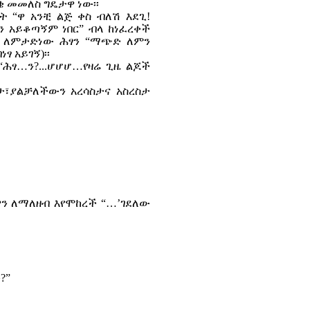
ቄ መመለስ ግዴታዋ ነው፡፡
 “ዋ አንቺ ልጅ ቀስ ብለሽ እደጊ!
ን አይቆጣኝም ነበር” ብላ ከነፈረቀች
ግታ ለምታድነው ሕፃን “ማጭድ ለምን
ፃ አይገኝ)፡፡
“ሕፃ…ን?...ሆሆሆ…የዛሬ ጊዜ ልጆች
፣ያልቻለችውን አረሳስታና አስረስታ
ን ለማለዘብ እየሞከረች “…’ገደለው
?”