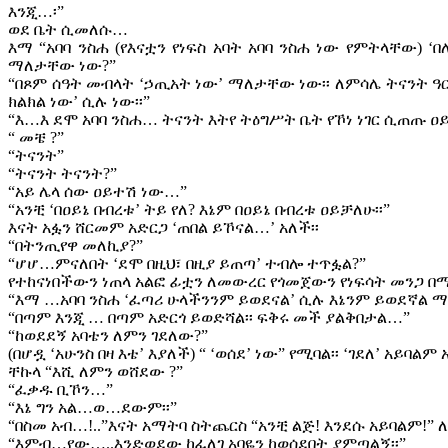
እንጂ…፡”
ወደ ቤት ሲመለሱ…
እማ “አባባ ንስሐ (የእናቷን የነፍስ አባት አባባ ንስሐ ነው የምትላቸው) ‘
ማለታቸው ነው?”
“በጾም ሰዓት መብላት ‘ኃጢአት ነው’ ማለታቸው ነው፡፡ ለምሳሌ ትናንት ዓር
ክልክል ነው’ ሲሉ ነው፡፡”
“እ…እ ደሞ አባባ ንስሐ… ትናንት እትየ ትዕግሥት ቤት የኾነ ነገር ሲጠጡ ዐይ
“ መቼ ?”
“ትናንት”
“ትናንት ትናንት?”
“አይ ሌላ ሰው ዐይተሽ ነው…”
“አንቺ ‘በዐይኔ በብረቱ’ ትይ የለ? እኔም በዐይኔ በብረቱ ዐይቻለሁ፡፡”
እናት አፏን ሸርመም አድርጋ ‘ጠበል ይኾናል…’ አለች፡፡
“በትንጢየዋ መለኪያ?”
“ሆሆ…ምናለበት ‘ደሞ በዚህ፣ በዚያ ይጠጣ’ ተብሎ ተጥፏል?”
የተከናነበችውን ነጠላ አልፎ ፊቷን ለመውረር የጎመጀውን የነፍሳት መንጋ በ
“እማ …አባባ ንስሐ ‘ፈጣሪ ሁላችንንም ይወደናል’ ሲሉ እኔንም ይወደኛል ማ
“በጣም እንጂ … በጣም አድርጎ ይወድሻል፡፡ ፍቅሩ መች ያልቅበታል…”
“ከወደደኝ አባቴን ለምን ገደለው?”
(በሆዷ ‘አሁንስ በዛ እቴ’ እያለች) “ ‘ወሰደ’ ነው” የሚባል፡፡ ‘ገደለ’ አይባል
ቸኩላ “እሺ ለምን ወሸደው ?”
“ፈቃዱ ቢኾን…”
“እኔ ግን አል…ወ…ደውም፡፡”
“በስመ አብ…!..”እናት አማትባ ስትጨርስ “አንቺ ልጅ! እንደሱ አይባልም!”
“እምብ…የው…..እንድወደው ከፈለገ አባዬን ከወሰደበት ያምጣልኝ፡፡”