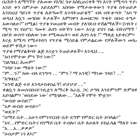
በረከትን ለማግኘት ያለመው የእግር ጉዞ እስኪጠናቀቅ ግን እናት የሚጣን ጥያ
አንድ ቀን ሰምታው አይደለም፣ አስባው የማታውቀውን ጥያቄ ስትጠይቃት
እንደዚህ ዓይነት ጥያቄ ለድግመኛ እንዳትጠይቂኝ” ብላ ብትቆጣት “አባ ግ
ወዲህ እሷን መገሰጽ ትታለች፡፡ እምባዋን ለመዘርገፍ ጥቂት ሰበብ ተ
አውሳለሁ?” በሚል፤ ጥያቄ የመጠየቅ መብት ያለገደብ ተሸልማለች፡፡ (ነፃነት በነ
ሚጣ ገና የዐሥር ዓመት ሕፃን ብትኾን ነው፡፡ እናቷ ይሄን ስል ብትሰማኝ 
በሆድ ውስጥ በስለው ነው የሚወጡት፡፡ ወይ ሕፃን እቴ !” ማለቷ አይቀርም፡፡
እናቷ ከሚጣ የሚተኮስን የጥያቄ ሚሳይል የምታልፈው የቻለችውን መክታ
ወይም ዋሽታ ነው፡፡
ጥያቄ የማያልቅባት ልጅ እናቷን ትጠይቃለች፡፡ እንዲህ…..
“አባ የሞተው ምን ኾኖ ነው?”
“በእግዜር ሕመም”
“ገዳይ ነው ማለት ነው?”
“ም…ን?” ክው ብላ ደንግጣ … “ምን ? ማ አንቺ? ማነው ገዳይ? …”
“እግዛቤር”
“አንቺ ልጅ ተይ እንዳታስቀስፊኝ! ሆሆሆሆ….”
ቀልቧን ለመሰብሰብ፣ንዴቷን ለማረቅ ከራሷ ጋር ታግላ እንደምንም ድምፅዋ
አይባልም፡፡ ‘ወሰደው ነው’ የሚባለው… ”አለች የሞት ሞቷን፡፡
“ውስድ ውስድ?”
“አዎ ውስድ ውስድ፡፡”
“ወዴት?”
“ሰማይ ቤት…አሁን የምንኖርበት ቤት ደግሞ የምድር ቤት ይባላል፡፡”
“አሃ…የምድር ቤትና የሰማይ ቤት ተብሎ፣ ቤት ለሁለት ይከፈላል ማለት ነው
“እ….አ…ዎዎዎ”
“ሀብታም ነን ለካ?”