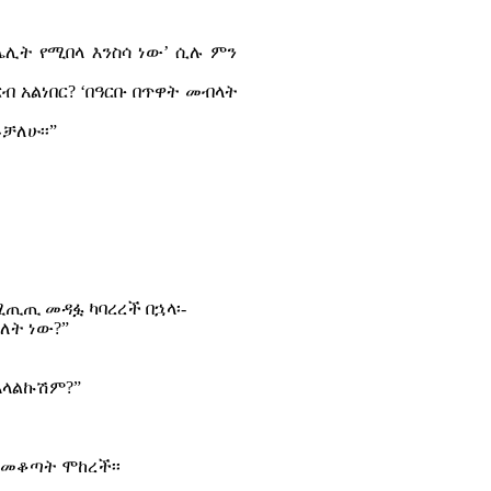
በሌሊት የሚበላ እንስሳ ነው’ ሲሉ ምን
ብ አልነበር? ‘በዓርቡ በጥዋት መብላት
ቻለሁ፡፡”
ሚጢጢ መዳፏ ካባረረች በኋላ፡-
ለት ነው?”
ም አላልኩሽም?”
 ለመቆጣት ሞከረች፡፡