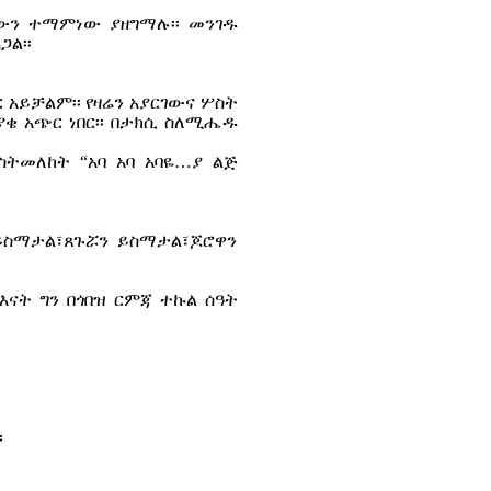
ቸውን ተማምነው ያዘግማሉ፡፡ መንገዱ
ጋል፡፡
 አይቻልም፡፡ የዛሬን አያርገውና ሦስት
ያቄ አጭር ነበር፡፡ በታክሲ ስለሚሔዱ
ስትመለከት “አባ አባ አባዬ…ያ ልጅ
 ይስማታል፣ጸጉሯን ይስማታል፣ጆሮዋን
እናት ግን በጎበዝ ርምጃ ተኩል ሰዓት
፡