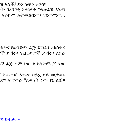
ዝ አለች፤ ድምፅዋን ቀንሳ፡፡
ች በአንገቷ እያሳየች “የውልሽ እነዛን
፤ እናትም አትመልስም፡፡ ዝምምም…
ክስትና የወንድም ልጅ ይኹኑ፣ አክስትና
ኞች ይኹኑ፣ ጎረቤታሞች ይኹኑ፣ አደራ
ደኛ ልጅ ግም ነገር ልታስተምረኝ ነው
 ነበር ብላ እንባዋ ዐይኗ ላይ መታቆር
ግ እማወራ “እውነት ነው የኔ ልጅ፡፡
ና ይብቃ! »