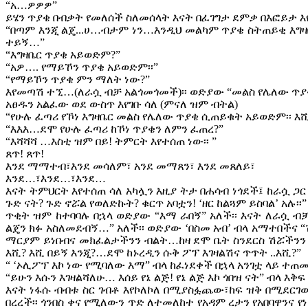
“አ…ዎዎዎ”
ይሄን ጥያቄ በብቃት የመለሰች ስለመሰላት እናት በፈገግታ ደምቃ በእፎይታ እ
“በጣም እንጂ ልጄ...ሀ…ብታም ነን…እንዲህ መልካም ጥያቄ ስትጠይቂ እግዛ
ተይኝ…”
“እግዛቤር ጥያቄ አይወድም?”
“አዎ…. የማይኾን ጥያቄ አይወድም፡፡”
“የማይኾን ጥያቄ ምን ማለት ነው?”
እየመጣሽ ተኚ…(ለራሷ ብቻ አልጎመጎመች)፡፡ ወድያው “መልስ የሌለው ጥያቄ
አፀዱን አልፈው ወደ ውስጥ እየገቡ ሳለ (ምናለ ዝም ብትል)
“የሁሉ ፈጣሪ የኾነ እግዛቤር መልስ የሌለው ጥያቄ ሲጠይቁት አይወድም፡፡ እ
“እእእ…ደሞ የሁሉ ፈጣሪ ከኾነ ጥያቄን ለምን ፈጠረ?”
“እሻሻሻ …እስቲ ዝም በይ! ትምርት እየተሰጠ ነው፡፡ ”
ጸጥ! ጸጥ!
እንደ ማማተብ፣እንደ መሳለም፣ አንደ መማጸን፣ እንደ መጸለይ፣
እንደ…፣እንደ…፣እንደ…
እናት ትምህርት እየተሰጠ ሳለ አካሏን እዚያ ትታ በሐሳብ ነጎደች፤ ከራሷ ጋር
ጉድ ናት? ጉድ ኖሯል የወለድኩት? ቁርጥ አባቷን! ‘ዘር ከልጓም ይስባል’ አሉ፡፡”
ጥቂት ዝም ከተባባሉ በኋላ ወድያው “እማ ራበኝ” አለች፡፡ እናት ለራሷ ብ
ልጄን ክፉ አስለመደብኝ…” አለች፡፡ ወድያው ‘በስመ አብ’ ብላ አማተበችና 
ማርያም ይነበብና መክፈልታችንን ብልት…ከዛ ደሞ ቤት ስንደርስ ሽሯችንን
እሺ? እሺ በይኝ እንጂ?…ደሞ ከኑረዲን ሱቅ ፖፕ እገዛልሽና ጥጥት ..እሺ?”
“ ‘ኦሊፖፕ እኮ ነው የሚባለው እማ” ብላ ከፈነደቀች በኋላ አንገቷ ላይ ተጠ
“ይሁን እሱን እገዛልሻለሁ… እሰይ የኔ ልጅ! የኔ ልጅ እኮ ጎበዝ ናት” ብላ እቅፍ
እናት ነፋሱ ብብቱ ስር ገብቶ እየኮለኮለ በሚያስፏጨው፣ከፍ ዝቅ በሚደርገው
በረረች፡፡ ጎንበስ ቀና የሚለውን ጥድ ለተመለከተ የአዳም ረታን የአበባዋንና የ