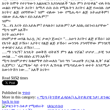
እናት ከሞት የተነሣውን አልአዛርን እያሰላሰለች “ለሱ ምን ይሳነዋል” ብላ ትክ
መልስ የቸገራት እናት፣ ከማዶ ሱክ ሱክ የሚሉትን እናትና ልጅ የመሰሉ ሰዎ
እናትና ልጅ ዐየሻቸው? ዝም ብለው ነው የሚሔዱ፡፡ ልጅ አትጠይቅም
ብለው ይሔዳሉ፡፡ ደስ አይሉም?“
ዝም፡፡
“እ…የኔ እናት ደስ አይሉም? ይላሉኮ፣ አይሉም? አዎ እስኪ በደንብ ዕያቸው”
ሚጣ ዝም አለች፡፡
እናት ጨነቃት፡፡
በዝምታዋ መሃል ከራሷ ጋር ታወጋ ጀመር፡፡ “…አሁን እናትና ልጅ ይኹኑ፣ አ
የእኀት ልጅ ይኹኑ፣ አያትና የልጅ ልጅ ይኹኑ፣ መንገዱ ያጎዳኛቸው ምንገደ
ተቀባይና አደራ ይኹኑ፣…..
….ማ ነገረኝ? እንዴት ዐወቅሽ ብትለኝ ምን ልል ኖሯል? ሆሆሆ…ይቺ ጉ
መሰል …“ ብላ በስሱ ፈገግ አለች፡፡
ሚጣ ከዝምታዋና ከቁዘማዋ ስትመለስ “አባ ግን ‘መጠየቅ ያረጋል ሊቅ’ ይል”
ሲጀምር፣ ‘ፌርሜሎ’ ላይ ተጥዶ ሊገነፍል የሚጣደፈውን ወተት እንደሚታደ
እውነትሽን ነው…” አለች እናት፡፡
Read
5152
times
Published in
ጥበብ
More in this category:
« ሚጣ (ትንሽዋ ፈላስፋ!)
ኢትዮጵያዊ ንቃ፣ ድንቁር
back to top
ህብረተሰብ