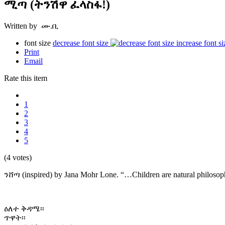
ሚጣ (ትንሽዋ ፈላስፋ!)
Written by ሙ.ቢ
font size
decrease font size
increase font si
Print
Email
Rate this item
1
2
3
4
5
(4 votes)
ንሸጣ (inspired) by Jana Mohr Lone. “…Children are natural philosop
ዕለተ ቅዳሜ፡፡
ጥዋት፡፡