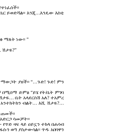
የተነፈሰች፡፡
ቤር ይወድሻል፡፡ እንጂ…እንዴው እስቲ
 ማለት ነው፡፡ ”
ሺ ሽታዬ?”
 ማውጋት ያዘች፡፡ “…ጉድ! ጉድ! ምን
ቻ በሚሰማ ድምፅ “ይሄ የት/ቤት ምገባ
“ሽታዬ… ቤት አላደርስሽ አለ? ተአምረ
 አንተክትከን ብልት… እሺ ሽታዬ?…
መጠመች፡፡
 አድርጋ ሳመቻት፡፡
 የጥድ ዛፍ ላይ ዐይኗን ተክላ በሐሳብ
ነፋሱን ወግ ያስታውሳል፡፡ ጥዱ አበባዋን