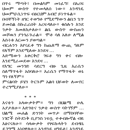
በጥሩ ማጣት፣ በመልካም መነፈግ፣ በአሪፍ
ህመም ውስጥ የተመላለሰ ነው። አንዳንዴ
ህመምህ ሲነጥፍ ብዕርህም አብሮ ይነጥፋል።
በብቸኝነት ዘገር ተወግቶ የሚደማውን ልቤን ጌጥ
ይመስል ስኩራራበት አረፍዳለሁ። ቁስሉን እንደ
ንቃት እመለከታለሁ። ልቤ ውስጥ ውስጡን
መሾዉን ያንጎራጉራል። ሞቶ ሳለ አለሁ ለሚል
እሱነቱ እርሙን ያወጣል።
ብርሐንን እየናፈቀ ግን ከጨለማ ውጪ ዓለም
የለኝም እንደሚለው እንደዛ …
እድሜውን አቀርቅሮ ገፍቶ ግን ቀና ብሎ
እንደሚራመደው እንደዛ …
የእግር መንገድ ሳደርግ ብዙ ጊዜ እራሴን
ስለማጥፋት አስባለሁ። እራሴን የማጥፋት ወኔ
ግን የለኝም።
ምናልባት ይሄን ትርጉም አልባ ህይወት ለመኖር
ተረግሚያለሁ።
* * *
እናቴን አላውቃትም። ግን በህልሜ ሁሌ
አያታለሁ። እድገቴና ንቃቴ ውስጥ ባትገኝም …
ህልሜ መሐል ድንገት መጥታ በማስባቸው
ነገሮች ስትደነቅ ቢያንስ ነፍሷ ተቀብሎኛል ብዬ
እፅናናለሁ። ሳላውቃት የፃፍኩላትን ደብዳቤ
ደጋግሜ አነበዋለሁ። አንዳንዴ ዘግይቶ፣ አንዳንዴ