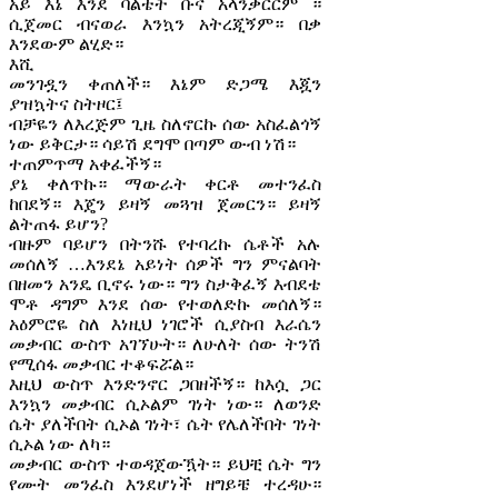
አይ እኔ እንደ ባልቴት ቡና አላንቃርርም ።
ሲጀመር ብናወራ እንኳን አትረጂኝም። በቃ
እንደውም ልሂድ።
እሺ
መንገዷን ቀጠለች። እኔም ድጋሜ እጇን
ያዝኳትና ስትዞር፤
ብቻዬን ለእረጅም ጊዜ ስለኖርኩ ሰው አስፈልጎኝ
ነው ይቅርታ። ሳይሽ ደግሞ በጣም ውብ ነሽ።
ተጠምጥማ አቀፈችኝ።
ያኔ ቀለጥኩ። ማውራት ቀርቶ መተንፈስ
ከበደኝ። እጄን ይዛኝ መጓዝ ጀመርን። ይዛኝ
ልትጠፋ ይሆን?
ብዙም ባይሆን በትንሹ የተባረኩ ሴቶች አሉ
መሰለኝ …እንደኔ አይነት ሰዎች ግን ምናልባት
በዘመን አንዴ ቢኖሩ ነው። ግን ስታቅፈኝ እብደቴ
ሞቶ ዳግም እንደ ሰው የተወለድኩ መሰለኝ።
አዕምሮዬ ስለ እነዚህ ነገሮች ሲያስብ እራሴን
መቃብር ውስጥ አገኘሁት። ለሁለት ሰው ትንሽ
የሚሰፋ መቃብር ተቆፍሯል።
እዚህ ውስጥ እንድንኖር ጋበዘችኝ። ከእሷ ጋር
እንኳን መቃብር ሲኦልም ገነት ነው። ለወንድ
ሴት ያለችበት ሲኦል ገነት፣ ሴት የሌለችበት ገነት
ሲኦል ነው ለካ።
መቃብር ውስጥ ተወዳጀውዃት። ይህቺ ሴት ግን
የሙት መንፈስ እንደሆነች ዘግይቼ ተረዳሁ።