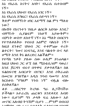
እኔ የእራሴ እናትና አባት፣ የእራሴ ቤተሰብም
ነኝ።
እኔ የእራሴ ህዝብ፣ የእራሴ አገር ነኝ።
እኔ የእራሴ እግዜር፣ የእራሴ ሰይጣን ነኝ።
ቅድም የብቸኝነት ዘገር አደማኝ ስል ምን ማለቴ
ነው?
በኩሸት የእናንተን ሃዘኔታ ልሰርቅ አደባሁ እንዴ?
ብቸኝነት ሲያልፍም ነክቶኝ አያውቅም።
ብቻነት ውስጥ ደስተኛ ነኝ። እኔ ማለት በብርሃን
የተጥለቀለቅሁ የብሩህ አዕምሮ ባለቤት ነኝ።
ከዚህ ደንቆሮ ህዝብ ጋር ተቀምጬ ተረት
ልተርት፣ ገመና አነፍንፌ እንደ ባልቴት ቡና ላይ
ሀሜት እንደ ቅኔ ልደረድር አልችልም።
የተሻለ ንቃት ያለው ሰው ሁሌም ይነጠላል።
ከዚህ ህዝብ ጋር ሆኜ ስለ ሚስቲሲዝም ባወራ፣
እንደ ጆርዳን ብሩኖ በጥዋፍ ያቃጥለኛል። ስለ
ፍልስፍናዊ አብርሆት ብናገር፣ እንደ ሶቅራጠስ
በመርዝ ይገለኛል። አዲስ ሃሳብ ባመጣ፣ እንደ
ክርስቶስ “የዓለም ንጉስ ነኝ” ብሏል ብሎ
ይሰቅለኛል።
ቆይ …በእርግጥ ትረካዬ ግራ ሊጋችባችሁ
ይችላል። አተራረኬ ጨርቁን እንደቀደደ እብድ
ነው። ቢሆንም ግን ታላቅ ፍሬ አለው። አይ
መናገር አለብህ ትንሽም ቢሆን …ምንም በብሩህ
አዕምሮዬ ብኩራራ፣ በታላላቅ ፍልስፍናዊ ሃሳቦቼ