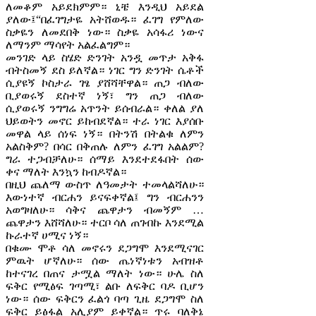
ለመቆም አይደክምም። ኒቼ እንዲህ አይደል
ያለው፤“በፈገግታዬ አትሸወዱ። ፈገግ የምለው
ስቃዬን ለመደበቅ ነው። ስቃዬ አሳፋሪ ነውና
ለማንም ማሳየት አልፈልግም።
መንገድ ላይ ስሄድ ድንገት አንዷ መጥታ አቅፋ
ብትስመኝ ደስ ይለኛል። ነገር ግን ድንገት ሴቶች
ሲያዩኝ ኮስታራ ገፄ ያሸሻቸዋል። ጠጋ ብለው
ቢያወሩኝ ደስተኛ ነኝ፣ ግን ጠጋ ብለው
ሲያወሩኝ ንግግሬ አጥንት ይሰብራል። ቀለል ያለ
ህይወትን መኖር ይከብደኛል። ተራ ነገር እያሰቡ
መዋል ላይ ሰነፍ ነኝ። በትንሽ በትልቁ ለምን
አልስቅም? በሳር በቅጠሉ ለምን ፈገግ አልልም?
ግራ ተጋብቻለሁ። ሰማይ እንደተደፋበት ሰው
ቀና ማለት እንኳን ከብዶኛል።
በዚህ ጨለማ ውስጥ ለዓመታት ተመላልሻለሁ።
እውነተኛ ብርሐን ይናፍቀኛል፤ ግን ብርሐንን
አወግዛለሁ። ሳቅና ጨዋታን ብመኝም …
ጨዋታን እሸሻለሁ። ተርቦ ሳለ ጠገብኩ እንደሚል
ኩራተኛ ሀሚና ነኝ።
በቁሙ ሞቶ ሳለ መኖሩን ደጋግሞ እንደሚናገር
ምዉት ሆኛለሁ። ሰው ጤነኛነቱን አብዝቶ
ከተናገረ በጠና ታሟል ማለት ነው። ሁሌ ስለ
ፍቅር የሚፅፍ ገጣሚ፣ ልቡ ለፍቅር ባዶ ቢሆን
ነው። ሰው ፍቅርን ፈልጎ ባጣ ጊዜ ደጋግሞ ስለ
ፍቅር ይፅፋል አሊያም ይቀኛል። ጥሩ ባለቅኔ