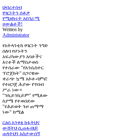
ህብረተሰብ
የባርነትን ሰቆቃ
የሚዘክሩት አስገራሚ
ሀውልቶች!
Written by
Administrator
የአትላንቲክ የባርነት ንግድ
ሰለባ የሆኑትን
አፍሪካውያን አባቶችና
እናቶች ለማስታወስ
የተሰራው "የአንሴስተር
ፕሮጀክት" በጋናዊው
ቀራጭ ኳሜ አኮቶ-ባምፎ
የተዘጋጀ ሕያው የጥበብ
ሥራ ነው።
"ንኪይንኪይም" የሚለው
ስያሜ የተወሰደው
"የሕይወት ጉዞ ጠማማ
ነው" ከሚል
ርዕሰ አንቀፅ
ክፋትህና
ውሸትህ ሲጠፋብህ፤
ጠላትህን አስታውሰኝ