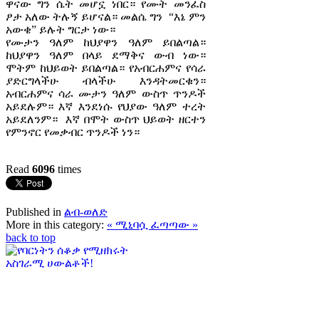
ዋናው ግን ሴት መሆኗ ነበር። የሙት መንፈስ
ፆታ አለው ትሉኝ ይሆናል። መልሴ ግን “እኔ ምን
አውቄ” ይሉት ግርታ ነው።
የሙታን ዓለም ከህያዋን ዓለም ይበልጣል።
ከህያዋን ዓለም በላይ ደማቅና ውብ ነው።
ሞትም ከህይወት ይበልጣል። የአብርሐምና የሳራ
ያድርግላችሁ ብላችሁ እንዳትመርቁን።
አብርሐምና ሳራ ሙታን ዓለም ውስጥ ጥንዶች
አይደሉም። እኛ እንደነሱ የህያው ዓለም ተረት
አይደለንም። እኛ በሞት ውስጥ ህይወት ዘርተን
የምንኖር የመቃብር ጥንዶች ነን።
Read
6096
times
Published in
ልብ-ወለድ
More in this category:
« ሚኒባሷ
ፈጣጣው »
back to top