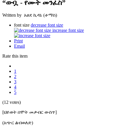
“ውቧ - የሙት መንፈስ”
Written by አፀደ ኪዳኔ (ቶማስ)
font size
decrease font size
increase font size
Print
Email
Rate this item
1
2
3
4
5
(12 votes)
[ህይወት በሞት መቃብር ውስጥ]
(አጭር ልብወለድ)