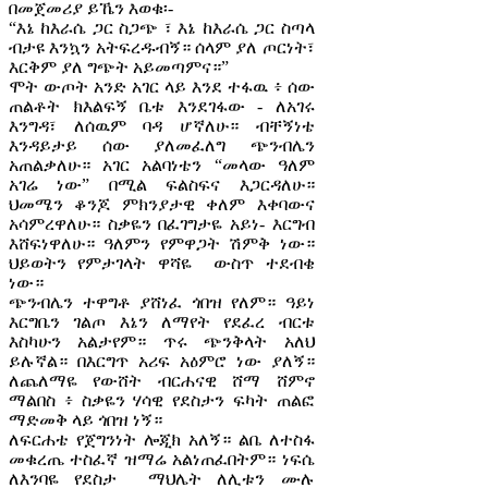
በመጀመሪያ ይኼን እወቁ፡-
“እኔ ከእራሴ ጋር ስጋጭ ፣ እኔ ከእራሴ ጋር ስጣላ
ብታዩ እንኳን አትፍረዱብኝ። ሰላም ያለ ጦርነት፣
እርቅም ያለ ግጭት አይመጣምና።”
ሞት ውጦት አንድ አገር ላይ እንደ ተፋዉ ፥ ሰው
ጠልቶት ክእልፍኝ ቤቱ እንደገፋው - ለአገሩ
እንግዳ፣ ለሰዉም ባዳ ሆኛለሁ። ብቸኝነቴ
እንዳይታይ ሰው ያለመፈለግ ጭንብሌን
አጠልቃለሁ። አገር አልባነቴን “መላው ዓለም
አገሬ ነው” በሚል ፍልስፍና እጋርዳለሁ።
ህመሜን ቆንጆ ምክንያታዊ ቀለም እቀባውና
አሳምረዋለሁ። ስቃዬን በፈገግታዬ አይነ- እርግብ
እሸፍነዋለሁ። ዓለምን የምዋጋት ሽምቅ ነው።
ህይወትን የምታገላት ዋሻዬ ውስጥ ተደብቄ
ነው።
ጭንብሌን ተዋግቶ ያሸነፈ ጎበዝ የለም። ዓይነ
እርግቤን ገልጦ እኔን ለማየት የደፈረ ብርቱ
እስካሁን አልታየም። ጥሩ ጭንቅላት አለህ
ይሉኛል። በእርግጥ አሪፍ አዕምሮ ነው ያለኝ።
ለጨለማዬ የውሸት ብርሐናዊ ሸማ ሸምኖ
ማልበስ ፥ ስቃዬን ሃሳዊ የደስታን ፍካት ጠልፎ
ማድመቅ ላይ ጎበዝ ነኝ።
ለፍርሐቴ የጀግንነት ሎጂክ አለኝ። ልቤ ለተስፋ
መቁረጤ ተስፈኛ ዝማሬ አልነጠፈበትም። ነፍሴ
ለእንባዬ የደስታ ማህሌት ለሊቱን ሙሉ