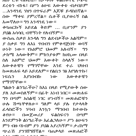
ደረቴን ብነፋ፣ በሥነ ፅሁፍ እውቀቴ ብታበይም
…አንዳንዴ ሃዘን በጥፍራም እጆቹ ይዳስሰኛል።
ሰው ማቀፍ ያምረኛል። ሴቶች ቢያወሩኝ ስል
እመኛለሁ። ግን አንዳንዴ ነው።
ቀባጠርኩኝ አይደል ቅድም … ቢሆንም ያን
ያህል አሳሳቢ ብቸኝነት የለብኝም።
ውስጤ ስቃይ እንዳለ ግን ልደብቃችሁ አልሻም።
ያ ስቃይ ግን ለእኔ ጥበብን የምቀዳጅበት ወሳኝ
ሁነት ነው። የአዕምሮ ህመም አለብኝ። ግን
ታክሜ አላውቅም። ምክንያቱም ክሀኪሙ በላይ
ስለ አዕምሮ ህመም እውቀት ስላለኝ ነው።
እውቀቶቼን የማገኛቸው እንደ ተራ ህዝብ
ከመጽሐፍ ላይ አይደለም። የልቤን ገፅ እየገለጥኩ፣
ነፍሴን እያነበብኩ ነው እውቀቶቼን
የማገኛቸው።
ግልፁን ልንገራችሁ? ከእኔ በላይ የሚያውቅ ሰው
ያለ አይመስለኝም። በፊት አነብ ነበር። መጽሐፍ
ግን በጣም አሰልቺ ነገር ሆነብኝ። መጽሐፎቼን
ሁሉ ሽጫቸዋለሁ። ዓለም ላይ ያሉ የታላላቅ
ፈላስፎችን ሃሳብ እንኳን ማንበብ ከተውኩ
ቆየሁ። በመጀመሪያ ፍልስፍናን በጣም
እንደምንቅ ልነግራችሁ እፈልጋለሁ። ሥነ ፅሁፍን
ምን ብዙ ባነብም ያን ያህል አያረካኝም። ታሪክማ
ጭራሽ ያንገሸግሸኛል። ባጠቃላይ መጽሐፎች