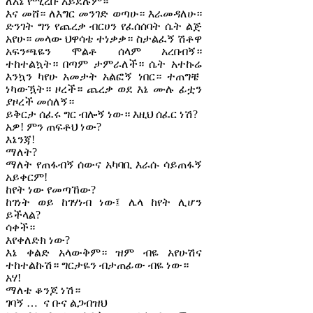
ለእኔ የሚረቡ አይደሉም።
እና መሸ። ለእግር መንገድ ወጣሁ። እራመዳለሁ።
ድንገት ግን የጨረቃ ብርሀን የፈሰሰባት ሴት ልጅ
አየሁ። መላው ህዋሳቴ ተነቃቃ። ስታልፈኝ ሽቶዋ
አፍንጫዬን ሞልቶ ሰላም አረበብኝ።
ተከተልኳት። በጣም ታምራለች። ሴት አተኩሬ
እንኳን ካየሁ አመታት አልፎኝ ነበር። ተጠግቼ
ነካውዃት። ዞረች። ጨረቃ ወደ እኔ ሙሉ ፊቷን
ያዞረች መሰለኝ።
ይቅርታ ሰፈሩ ግር ብሎኝ ነው። እዚህ ሰፈር ነሽ?
አዎ! ምን ጠፍቶህ ነው?
እኔንጃ!
ማለት?
ማለት የጠፋብኝ ሰውና አካባቢ እራሱ ሳይጠፋኝ
አይቀርም!
ከየት ነው የመጣኸው?
ከገነት ወይ ከገሃነብ ነው፤ ሌላ ከየት ሊሆን
ይችላል?
ሳቀች።
እየቀለድክ ነው?
እኔ ቀልድ አላውቅም። ዝም ብዬ አየሁሽና
ተከተልኩሽ። ግርታዬን ብታጠፊው ብዬ ነው።
አሃ!
ማለቴ ቆንጆ ነሽ።
ገባኝ … ና ቡና ልጋብዝህ