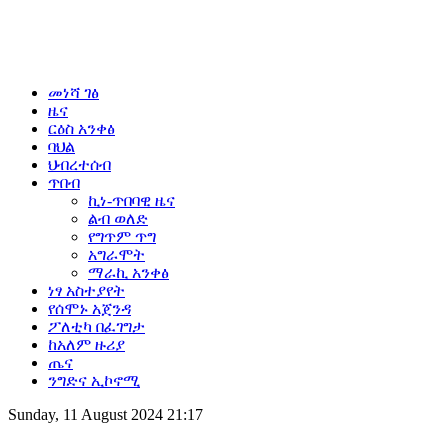
መነሻ ገፅ
ዜና
ርዕስ አንቀፅ
ባህል
ህብረተሰብ
ጥበብ
ኪነ-ጥበባዊ ዜና
ልብ ወለድ
የግጥም ጥግ
አግራሞት
ማራኪ አንቀፅ
ነፃ አስተያየት
የሰሞኑ አጀንዳ
ፖለቲካ በፈገግታ
ከአለም ዙሪያ
ጤና
ንግድና ኢኮኖሚ
Sunday, 11 August 2024 21:17