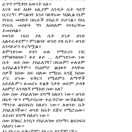
ፈጥኖ የሚገባን እውነት አለ።
እናት ወይ እህት አሊያም አንዲት ሴት ጓደኛ
ቢኖረኝ፣ ምናልባት እንደ ባለቅኔው ካህሊል የኔም
የነፍሴ መስኮት በሴቶች ይከፈት ይሆናል። የእኔ
የነፍሴ መስኮት ግን ለዘላለም የተከረቸመ
ይመስላል።
የወንድ ነፍስ ያለ ሴት ይነቃ ዘንድ
አልተፈቀደም። ምናልባት ወንድ ያለ ሴት፣ ወንድ
እንዳይሆን ተረግሟል።
ለምንድነው ይሄን ሁሉ የማይረባ ነገር
የምዘበዝበው? ቆይ ቆይ … ለምንድነው ነው
ሴት ወይ ሰው ያስፈለገኝ? በፍፁም! ሁለቱም
አያስፈልጉኝም። የአዕምሮ ልህቀት ያላቸው
ሰዎች ከሰው ከፍ ብለው የሚበሩ እንጂ ከሰው
ሥር ሆነው ፍቅርን የሚለምኑ ለማኞች
አይደሉም። ለመሆኑ ትልቅ ንቃት ወይም ታላቅ
አዕምሮ እንዳለኝ የሚክድ ሰው አለ?
ሰው ሰው ያስፈለገው ደካማ ስለሆነ ነው። ወንድ
በሴት ጭን የሚታሰረው ተፈጥሮው ውሽልሽል፣
ማንነቱ ልፍስፍስ ስለሆነ ነው። ለወንድ ሴት
ያስፈለገችው፣ ወንድ ከሴት ደጃፍ የሚሮጠው፣
ደደብና ደካማ ስለሆነ ነው።
ሰው እግዜር እንኳን ያስፈለገው ደካማና ልፍስፍስ
ስለሆነ ነው።
እኔ የእራሴ ፍቅረኛም፣ የእራሴ ጓደኛም ነኝ።