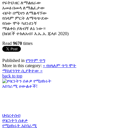
የፍትህ ዘር ለማልዘራው
አመፅ በመላ ለማልፈታው
ብሶት በሚዛን ለማልዳኘው
የሰላም ምርት ለማላጭደው
የሰው ሞት ካደነደነኝ
ማልቀስ ያለብኝ ለኔ ነው።
(ከበደች ተክለአብ፤ እ.ኤ.አ. ጁላይ 2020)
Read
9670
times
Published in
የግጥም ጥግ
More in this category:
« የዘላለም ጥግ
ሞት
ማስደንገጥ ሲያቅተው »
back to top
ህብረተሰብ
የባርነትን ሰቆቃ
የሚዘክሩት አስገራሚ