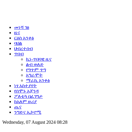
መነሻ ገፅ
ዜና
ርዕስ አንቀፅ
ባህል
ህብረተሰብ
ጥበብ
ኪነ-ጥበባዊ ዜና
ልብ ወለድ
የግጥም ጥግ
አግራሞት
ማራኪ አንቀፅ
ነፃ አስተያየት
የሰሞኑ አጀንዳ
ፖለቲካ በፈገግታ
ከአለም ዙሪያ
ጤና
ንግድና ኢኮኖሚ
Wednesday, 07 August 2024 08:28