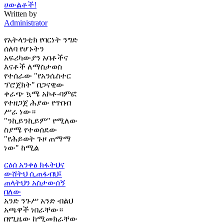
ሀውልቶች!
Written by
Administrator
የአትላንቲክ የባርነት ንግድ
ሰለባ የሆኑትን
አፍሪካውያን አባቶችና
እናቶች ለማስታወስ
የተሰራው "የአንሴስተር
ፕሮጀክት" በጋናዊው
ቀራጭ ኳሜ አኮቶ-ባምፎ
የተዘጋጀ ሕያው የጥበብ
ሥራ ነው።
"ንኪይንኪይም" የሚለው
ስያሜ የተወሰደው
"የሕይወት ጉዞ ጠማማ
ነው" ከሚል
ርዕሰ አንቀፅ
ክፋትህና
ውሸትህ ሲጠፋብህ፤
ጠላትህን አስታውሰኝ
በለው
አንድ ንጉሥ አንድ ብልህ
አጫዋች ነበራቸው።
በየጊዜው ከሚመክራቸው