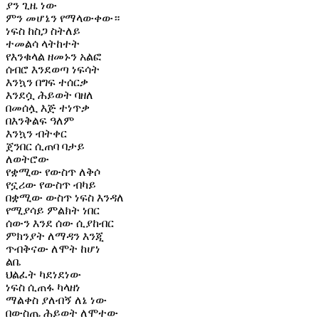
ያን ጊዜ ነው
ምን መሆኔን የማላውቀው።
ነፍስ ከስጋ ስትለይ
ተመልሳ ላትከተት
የእንቁላል ዘመኑን አልፎ
ሰብሮ እንደወጣ ነፍሳት
እንኳን በግፍ ተሰርቃ
እንደሷ ሕይወት ባዘለ
በመሰሏ እጅ ተነጥቃ
በእንቅልፍ ዓለም
እንኳን ብትቀር
ጀንበር ሲጠባ ባታይ
ለወትሮው
የቋሚው የውስጥ ለቅሶ
የኗሪው የውስጥ ብካይ
በቋሚው ውስጥ ነፍስ እንዳለ
የሚያሳይ ምልክት ነበር
ሰውን እንደ ሰው ሲያከብር
ምክንያት ለማዳን እንጂ
ጥብቅናው ለሞት ከሆነ
ልቤ
ህልፈት ካደነደነው
ነፍስ ሲጠፋ ካላዘነ
ማልቀስ ያለብኝ ለኔ ነው
በውስጤ ሕይወት ለሞተው