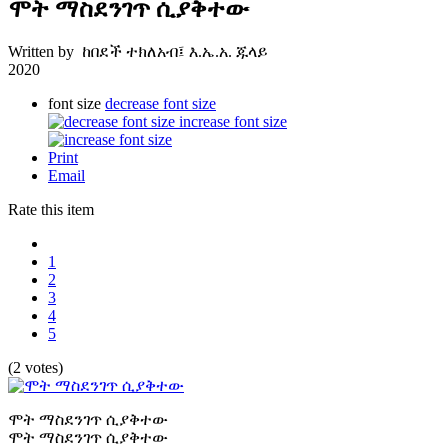
ሞት ማስደንገጥ ሲያቅተው
Written by ከበደች ተክለአብ፤ እ.ኤ.አ. ጁላይ
2020
font size
decrease font size
increase font size
Print
Email
Rate this item
1
2
3
4
5
(2 votes)
ሞት ማስደንገጥ ሲያቅተው
ሞት ማስደንገጥ ሲያቅተው