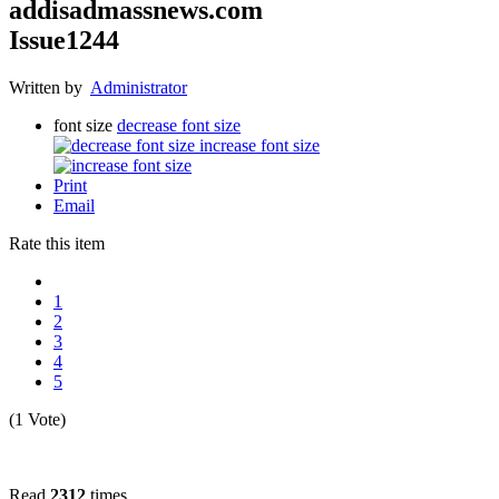
addisadmassnews.com
Issue1244
Written by
Administrator
font size
decrease font size
increase font size
Print
Email
Rate this item
1
2
3
4
5
(1 Vote)
Read
2312
times