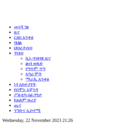
መነሻ ገፅ
ዜና
ርዕስ አንቀፅ
ባህል
ህብረተሰብ
ጥበብ
ኪነ-ጥበባዊ ዜና
ልብ ወለድ
የግጥም ጥግ
አግራሞት
ማራኪ አንቀፅ
ነፃ አስተያየት
የሰሞኑ አጀንዳ
ፖለቲካ በፈገግታ
ከአለም ዙሪያ
ጤና
ንግድና ኢኮኖሚ
Wednesday, 22 November 2023 21:26