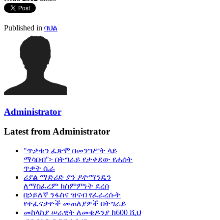
Published in
ባህል
Administrator
Latest from Administrator
"ጥቃቱን ፈጽሞ በመንግሥት ላይ
ማሳበብ"፦ በትግራይ የታቀደው የሐሰት
ጥቃት ሴራ
ሪያል ማድሪድ ያን ዶዮማንዴን
ለማስፈረም ከስምምነት ደረሰ
በኃይለኛ ንፋስና ዝናብ የፈራረሱት
የተፈናቃዮች መጠለያዎች በትግራይ
መከላከያ ሠራዊት ለመቄዶንያ ከ600 ሺህ