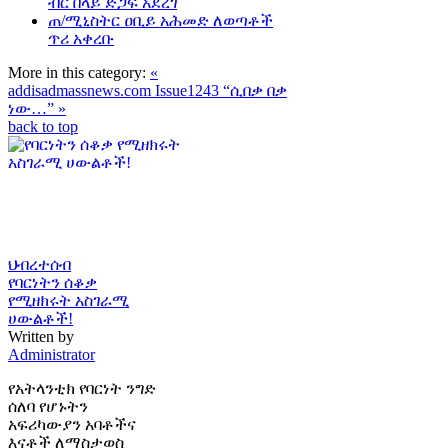
ብር በላይ ድጋፍ አደረገ
ጠ/ሚኒስትር ዐቢይ አሕመድ ለወጣቶች
ጥሪ አቀረቡ
More in this category:
«
addisadmassnews.com Issue1243
“ሲበቃ በቃ
ነው…” »
back to top
ህብረተሰብ
የባርነትን ሰቆቃ
የሚዘክሩት አስገራሚ
ሀውልቶች!
Written by
Administrator
የአትላንቲክ የባርነት ንግድ
ሰለባ የሆኑትን
አፍሪካውያን አባቶችና
እናቶች ለማስታወስ