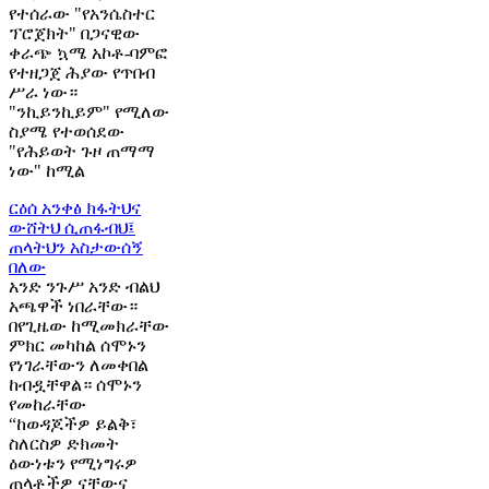
የተሰራው "የአንሴስተር
ፕሮጀክት" በጋናዊው
ቀራጭ ኳሜ አኮቶ-ባምፎ
የተዘጋጀ ሕያው የጥበብ
ሥራ ነው።
"ንኪይንኪይም" የሚለው
ስያሜ የተወሰደው
"የሕይወት ጉዞ ጠማማ
ነው" ከሚል
ርዕሰ አንቀፅ
ክፋትህና
ውሸትህ ሲጠፋብህ፤
ጠላትህን አስታውሰኝ
በለው
አንድ ንጉሥ አንድ ብልህ
አጫዋች ነበራቸው።
በየጊዜው ከሚመክራቸው
ምክር መካከል ሰሞኑን
የነገራቸውን ለመቀበል
ከብዷቸዋል። ሰሞኑን
የመከራቸው
“ከወዳጆችዎ ይልቅ፣
ስለርስዎ ድክመት
ዕውነቱን የሚነግሩዎ
ጠላቶችዎ ናቸውና