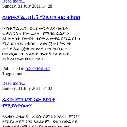
Read more...
Sunday, 31 July 2011 14:28
ሴባስቶፖል.. በ1.5 ሚሊዬን ብር ተከሰሰ
የባስቶፖል ኢንተርቴይመንት እና ባለቤቱ
ቴዎድሮስ ተሾመ ..ቃል.. የሚባል ፊልምን
አስመልክቶ የመብት ጥሰት ፈመዋል በሚል በ1.5
ሚሊዬን ብር ተከሰሱ፡፡ ለድርጅቱ ከትናንት
ወዲያ ለድርጅቱ መጥሪያ የተሰጠ ሲሆን
በመጪው ረቡዕ ልደታ ከፍተኛ ፍርድ ቤት
መቅረብ ይጠበቅባቸዋል፡፡
Published in
ኪነ-ጥበባዊ ዜና
Tagged under
Read more...
Sunday, 31 July 2011 14:02
ፈረሱ ምን ሆኖ ነው እየሳቀ
የሚያለቅሰው?
የኢቲቪ ጋዜጠኛ - ፈረሱ ለምን እንደሳቀ ምንም
የሚያጠያይቅ ነገር አይደለም፡፡ ድልን በድል ላይ
እየተቀዳጀ በሚዲያ ካፑን ለመውሰድ ወደ