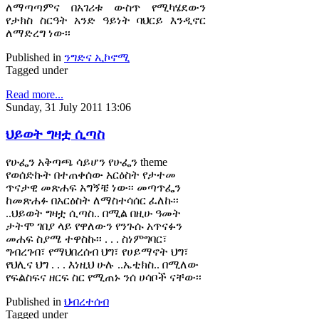
ለማጣጣምና በአገሪቱ ውስጥ የሚካሄደውን
የታክስ ስርዓት አንድ ዓይነት ባህርይ እንዲኖር
ለማድረግ ነው፡፡
Published in
ንግድና ኢኮኖሚ
Tagged under
Read more...
Sunday, 31 July 2011 13:06
ህይወት ግዛቷ ሲጣስ
የሁፌን አቅጣጫ ሳይሆን የሁፌን theme
የወሰድኩት በተጠቀሰው አርዕስት የታተመ
ጥናታዊ መጽሐፍ አግኝቼ ነው፡፡ መጣጥፌን
ከመጽሐፉ በአርዕስት ለማስተሳሰር ፈለኩ፡፡
..ህይወት ግዛቷ ሲጣስ.. በሚል በዚሁ ዓመት
ታትሞ ገበያ ላይ የዋለውን የንጉሱ አጥናፉን
መሐፍ ስያሜ ተዋስኩ፡፡ . . . ስነምግባር፣
ግብረገብ፣ የማህበረሰብ ህግ፣ የሀይማኖት ህግ፣
የህሊና ህግ . . . እነዚህ ሁሉ ..ኤቲክስ.. በሚለው
የፍልስፍና ዘርፍ ስር የሚጠኑ ንሰ ሀሳቦች ናቸው፡፡
Published in
ህብረተሰብ
Tagged under