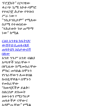
ፕሮጀክት" በጋናዊው
ቀራጭ ኳሜ አኮቶ-ባምፎ
የተዘጋጀ ሕያው የጥበብ
ሥራ ነው።
"ንኪይንኪይም" የሚለው
ስያሜ የተወሰደው
"የሕይወት ጉዞ ጠማማ
ነው" ከሚል
ርዕሰ አንቀፅ
ክፋትህና
ውሸትህ ሲጠፋብህ፤
ጠላትህን አስታውሰኝ
በለው
አንድ ንጉሥ አንድ ብልህ
አጫዋች ነበራቸው።
በየጊዜው ከሚመክራቸው
ምክር መካከል ሰሞኑን
የነገራቸውን ለመቀበል
ከብዷቸዋል። ሰሞኑን
የመከራቸው
“ከወዳጆችዎ ይልቅ፣
ስለርስዎ ድክመት
ዕውነቱን የሚነግሩዎ
ጠላቶችዎ ናቸውና
አዳምጧቸው” የሚል