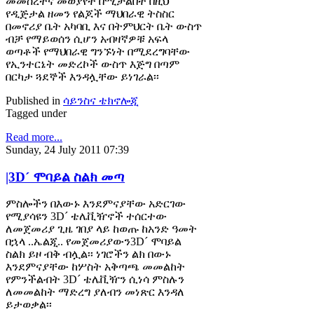
መመስረትና መወያየት በሚቻልበት በዚህ
የዲጅታል ዘመን የልጆች ማህበራዊ ትስስር
በመኖሪያ ቤት አካባቢ እና በትምህርት ቤት ውስጥ
ብቻ የማይወሰን ሲሆን አብዛኛዎቹ አፍላ
ወጣቶች የማህበራዊ ግንኙነት በሚደረግባቸው
የኢንተርኔት መድረኮች ውስጥ እጅግ በጣም
በርካታ ጓደኞች እንዳሏቸው ይነገራል፡፡
Published in
ሳይንስና ቴክኖሎጂ
Tagged under
Read more...
Sunday, 24 July 2011 07:39
|3D´ ሞባይል ስልክ መጣ
ምስሎችን በእውኑ እንደምናያቸው አድርገው
የሚያሳዩን 3D´ ቴሌቪዥኖች ተሰርተው
ለመጀመሪያ ጊዜ ገበያ ላይ ከወጡ ከአንድ ዓመት
በኋላ ..ኤልጂ.. የመጀመሪያውን3D´ ሞባይል
ስልክ ይዞ ብቅ ብሏል፡፡ ነገሮችን ልክ በውኑ
እንደምናያቸው ከሦስት አቅጣጫ መመልከት
የምንችልብት 3D´ ቴሌቪዥን ሲነሳ ምስሉን
ለመመልከት ማድረግ ያለብን መነጽር እንዳለ
ይታወቃል፡፡