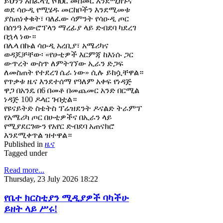
ይህንን አስፈላጊ የባህር መስመር እንደሚዘጉና
ወደ ሳዑዲ የሚሄዱ መርከቦችን እንደሚመቱ
ያስጠነቀቁት፣ ባለፈው ሳምንት የሳዑዲ ጦር
በሰንዓ አውሮፕላን ማረፊያ ላይ ድብደባ ካደረገ
በኋላ ነው።
በሌላ በኩል ሳዑዲ አረቢያ፣ አሜሪካና
ወዳጆቻቸው፡ «የሁቲዎች እርምጃ ከእነሱ ጋር
ውጥረት ውስጥ ለምትገኘው ኢራን ድጋፍ
ለመስጠት የተደረገ ሴራ ነው» ሲሉ ይከሷቸዋል።
የጥቃቱ ዜና እንደተሰማ የዓለም አቀፍ የነዳጅ
ዋጋ በአንዴ በ6 በመቶ በመጨመር አንድ በርሚል
ነዳጅ 100 ዶላር ገብቷል።
የዩናይትድ ስቴትስ ፕሬዝደንት ዶናልድ ትራምፕ
የአሜሪካ ጦር በሁቲዎችና በኢራን ላይ
የሚያደርገውን የአየር ድብደባ አጠናክሮ
እንደሚቀጥል ዝተዋል።
Published in
ዜና
Tagged under
Read more...
Thursday, 23 July 2026 18:22
የቤተ ክርስቲያን ሚዲያዎች ባካችሁ
ይዘት ላይ ሥሩ!