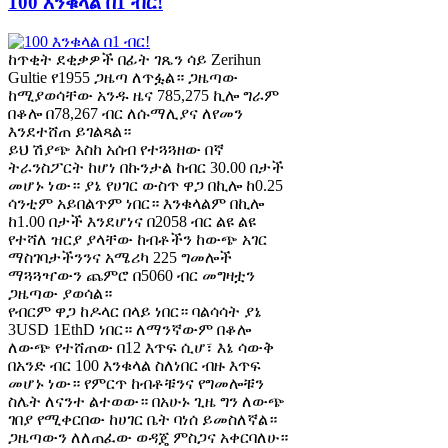
100 እንቁላል በ1 ብር!
ከጥቂት ደቂቃዎች በፊት ገጼን ሳይ Zerihun
Gultie የ1955 ጋዜጣ ለጥፏል። ጋዜጣው
ከሚያወሳቸው አንዱ ዜና 785,275 ኪሎ ግራም
በቆሎ በ78,267 ብር ለሱማሊያና ለየመን
እንደተሸጠ ይገልጻል።
ይህ ሽያጭ እስከ አሰብ የተጓጓዘው በኛ
ትራንስፖርት ከሆነ በኩንታል ከብር 30.00 በታች
መሆኑ ነው። ያኔ የሀገር ውስጥ ዋጋ በኪሎ ከ0.25
ሳንቲም አይበልጥም ነበር። እንቁላልም በኪሎ
ከ1.00 በታች እንደሆነና በ2058 ብር ልዩ ልዩ
የተሻለ ዝርያ ያላቸው ከብቶችን ከውጭ አገር
ማስገባታችንንና አሜሪካ 225 ግመሎች
ማጓጓዣውን ጨምሮ በ5060 ብር መግዛቷን
ጋዜጣው ያወሳል።
የብርም ዋጋ ከዶላር በላይ ነበር። ባልሳሳት ያኔ
3USD 1EthD ነበር። ለማንኛውም በቆሎ
ለውጭ የተሸጠው በ12 እጥፍ ሲሆ፣ እኔ ሳውቅ
በአንድ ብር 100 እንቁላል ስለነበር ብዙ እጥፍ
መሆኑ ነው። የምርጥ ከብቶቹንና የግመሎቹን
ስሌት ለናንተ ልተወው። በአሁኑ ጊዜ ግን ለውጭ
ገበያ የሚቀርበው ከሀገር ቤት ባነሰ ይመስለኛል።
ጋዜጣውን ለለጠፈው ወዳጄ ምስጋና አቀርባለሁ።