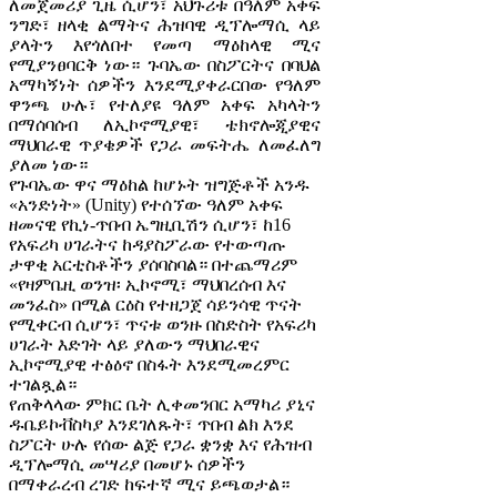
ለመጀመሪያ ጊዜ ሲሆን፣ አህጉሪቱ በዓለም አቀፍ
ንግድ፣ ዘላቂ ልማትና ሕዝባዊ ዲፕሎማሲ ላይ
ያላትን እየጎለበተ የመጣ ማዕከላዊ ሚና
የሚያንፀባርቅ ነው። ጉባኤው በስፖርትና በባህል
አማካኝነት ሰዎችን እንደሚያቀራርበው የዓለም
ዋንጫ ሁሉ፣ የተለያዩ ዓለም አቀፍ አካላትን
በማሰባሰብ ለኢኮኖሚያዊ፣ ቴክኖሎጂያዊና
ማህበራዊ ጥያቄዎች የጋራ መፍትሔ ለመፈለግ
ያለመ ነው።
የጉባኤው ዋና ማዕከል ከሆኑት ዝግጅቶች አንዱ
«አንድነት» (Unity) የተሰኘው ዓለም አቀፍ
ዘመናዊ የኪነ-ጥበብ ኤግዚቢሽን ሲሆን፣ ከ16
የአፍሪካ ሀገራትና ከዳያስፖራው የተውጣጡ
ታዋቂ አርቲስቶችን ያሰባስባል። በተጨማሪም
«የዛምቤዚ ወንዝ፡ ኢኮኖሚ፣ ማህበረሰብ እና
መንፈስ» በሚል ርዕስ የተዘጋጀ ሳይንሳዊ ጥናት
የሚቀርብ ሲሆን፣ ጥናቱ ወንዙ በስድስት የአፍሪካ
ሀገራት እድገት ላይ ያለውን ማህበራዊና
ኢኮኖሚያዊ ተፅዕኖ በስፋት እንደሚመረምር
ተገልጿል።
የጠቅላላው ምክር ቤት ሊቀመንበር አማካሪ ያኒና
ዱቤይኮቭስካያ እንደገለጹት፣ ጥበብ ልክ እንደ
ስፖርት ሁሉ የሰው ልጅ የጋራ ቋንቋ እና የሕዝብ
ዲፕሎማሲ መሣሪያ በመሆኑ ሰዎችን
በማቀራረብ ረገድ ከፍተኛ ሚና ይጫወታል።