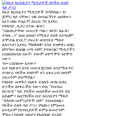
የቤተ ክርስቲያን ሚዲያዎች 'ይሻሻላሉ፣ ገና
ጅምር ላይ ናቸው፣ ብዬ በተስፈኝነት ጠበቅሁ።
እኔን ብሎ ተስፈኛ! እነርሱ ግን እያደር
የጳጳሳት_ዲያሪ ሆነው ቁጭ!
"ብፁዕነታቸው መሠረት ጣሉ፣ ጎበኙ፣ ከፈቱ፣
ተጓዙ...።" non sense! የሚዲያ ይዘት እንዲህም
ይሞታል እንዴ?! ኃፍረት ወዝንጓጔ ማለት
ለእናንተ! እያደር ማዘቅዘቅ! እንደ ተዘዋዋሪ ሰባኪ
በየንግሡ ለአበል ሩጫ ብቻ! ያሳዝናል! ሚዲያችን
contentwise ክፉኛ፣ ያውም ፀዋግ ሞት እየሞተ
ነው።
ኅሡ ርእሰክሙ አኃው።
ቤተ ክህነቱን እንደ መደብ ጀርባው እንደሚቆጥር
ደብተራ ባላችሁ ይዘትም ሆነ አቀራረብ ኃዘንም
ኃፍረትም ይሰማኛል።
የላዕላይ መዋቅሩ የዕለት ተዕለት ውሎ ዘጋቢ
ሆናችሁ እየቀራችሁ ነው። ሁሌ "የሙከራ
ስርጭት" ላይ ያላችሁ መስላችሁ መታየት ደስ
አይልም። አዘጋገባችሁ ቤተ ክርሰቲያን ማለት
"ጳጳሳት/መምሪያዎች ብቻ" ያስመስላል።
ባካችሁ ይዘት ላይ ሥሩ፣ የካህኑና የምዕመኑ
እንዲሁም የአጥቢያዎች ድምፅ ለመሆንም
ሞክሩ። የይዘት ሳይሆን የአደባባይ ተርእዮ