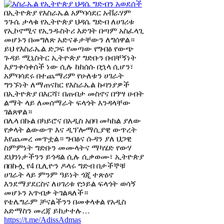
በኢትዮጵያ የእስራኤል አምባሳደር አቭራሃም
ንጉሴ ታላቁ የኢትዮጵያ ህዳሴ ግድብ ለሀገሪቱ
የኢኮኖሚና የኢንዱስትሪ እድገት በጣም አስፈላጊ
መሆኑን በመግለጽ አድናቆታቸውን ለግሰዋል።
ይህ የእስራኤል ድጋፍ የመጣው የግብፅ የውጭ
ጉዳይ ሚኒስትር ኢትዮጵያ ግድቡን በብቸኝነት
እያንቀሳቀሰች ነው ሲሉ ከከሰሱ በኋላ ሲሆን፣
አምባሳደሩ በተጨማሪም የሁለቱን ሀገራት
ግንኙነት ለማጠናከር የእስራኤል ኩባንያዎች
በኢትዮጵያ በእርሻ፣ በጠብታ መስኖና በዓሣ ሀብት
ልማት ላይ ለመሰማራት ፍላጎት እንዳላቸው
ገልጸዋል።
በሌላ በኩል በካይሮና በአዲስ አበባ መካከል ያለው
የቃላት ልውውጥ እና ዲፕሎማሲያዊ ውጥረት
እየጨመረ መጥቷል። ግብፅና ሱዳን ያለ ህጋዊ
ስምምነት ግድቡን መሙላትና ማካሄድ የውሃ
ደህንነታችንን ይጎዳል ሲሉ ሲቃወሙ፣ ኢትዮጵያ
በበኩሏ የ4 ቢሊዮን ዶላሩ ግድብ በታችኞቹ
ሀገራት ላይ ምንም ዓይነት ጎጂ ተጽዕኖ
እንደማያደርስና ለሀገሪቱ የኃይል ፍላጎት ወሳኝ
መሆኑን አጥብቃ ትገልጻለች።
የቴሌግራም ቻናልችንን በመቀላቀል የአዲስ
አድማስን መረጃ ይከታተሉ…
https://t.me/AdissAdmas