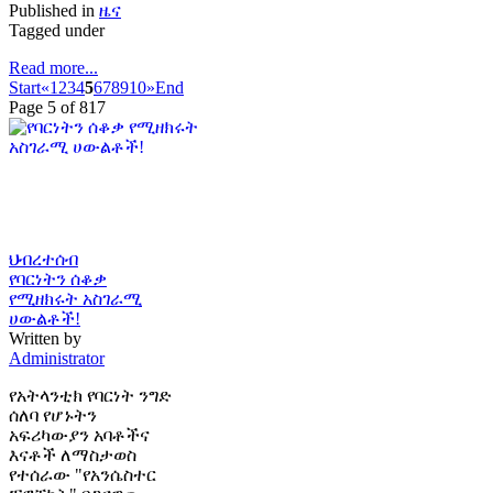
Published in
ዜና
Tagged under
Read more...
Start
«
1
2
3
4
5
6
7
8
9
10
»
End
Page 5 of 817
ህብረተሰብ
የባርነትን ሰቆቃ
የሚዘክሩት አስገራሚ
ሀውልቶች!
Written by
Administrator
የአትላንቲክ የባርነት ንግድ
ሰለባ የሆኑትን
አፍሪካውያን አባቶችና
እናቶች ለማስታወስ
የተሰራው "የአንሴስተር