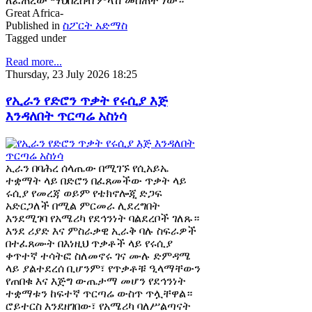
ለፈጠረው ማህበረሰብ ምላሽ መስጠት ነው።
Great Africa-
Published in
ስፖርት አድማስ
Tagged under
Read more...
Thursday, 23 July 2026 18:25
የኢራን የድሮን ጥቃት የሩሲያ እጅ
እንዳለበት ጥርጣሬ አስነሳ
ኢራን በባሕረ ሰላጤው በሚገኙ የሲአይኤ
ተቋማት ላይ በድሮን በፈጸመችው ጥቃት ላይ
ሩሲያ የመረጃ ወይም የቴክኖሎጂ ድጋፍ
አድርጋለች በሚል ምርመራ ሊደረግበት
እንደሚገባ የአሜሪካ የደኅንነት ባልደረቦች ገለጹ።
እንደ ሪያድ እና ምስራቃዊ ኢራቅ ባሉ ስፍራዎች
በተፈጸሙት በእነዚህ ጥቃቶች ላይ የሩሲያ
ቀጥተኛ ተሳትፎ ስለመኖሩ ገና ሙሉ ድምዳሜ
ላይ ያልተደረሰ ቢሆንም፣ የጥቃቶቹ ዒላማቸውን
የጠበቁ እና እጅግ ውጤታማ መሆን የደኅንነት
ተቋማቱን ከፍተኛ ጥርጣሬ ውስጥ ጥሏቸዋል።
ሮይተርስ እንደዘገበው፣ የአሜሪካ ባለሥልጣናት