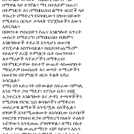
በማዋል ላይ ይገኛል። ማኔ በተለይም በጤና፣
በትምህርት እና በማህበረሰብ ልማት ዘርፎች ላይ
ትኩረት በማድረግ የአካባቢውን ህዝብ ህይወት
የሚቀይሩ በርካታ ታላላቅ ፕሮጀክቶችን እውን
አድርጓል።
በህጻንነቱ የነበረበትን የጤና አገልግሎት እጥረት
መሰረት በማድረግ፣ በማህበረሰቡ የህክምና
አገልግሎቶች ተደራሽ እንዲሆኑ ዘመናዊ
ሆስፒታል አስገንብቷል። ከዚህ በተጨማሪም
የሁለተኛ ደረጃ ትምህርት ቤት በመገንባት፣
ለተማሪዎች ላፕቶፖችን በማቅረብ፣
በትምህርታቸው ከፍተኛ ውጤት ላስመዘገቡት
ማበረታቻ በመስጠት እና ወጣት ተማሪዎችን
በመደገፍ በትምህርት ዘርፍ ትልቅ አሻራ
አሳርፏል።
የማኔ በጎ አድራጎት በትውልድ ስፍራው ባምባሊ
እንደ ማዶ ጋዝ ማደያ፣ የፖስታ ቤት፣ የ4ጂ
ኢንተርኔት አገልግሎት እና ታዳጊ ተጫዋቾችን
የሚያበቁ የእግር ኳስ ቁሳቁሶችን በማቅረብ
መሰረታዊ ልማቶች እንዲሟሉ አስችሏል።
ዘገባዎች እንደሚጠቁሙት ለአካባቢው ቤተሰቦች
የወርሃዊ የገንዘብ ድጋፍ በማድረግ የዕለት ተዕለት
ኑሯቸውን እንዲወጡ ያግዛቸዋል። ለማኔ ስኬት
ማለት የግል ውጤታማነት ብቻ ሳይሆን እሱን