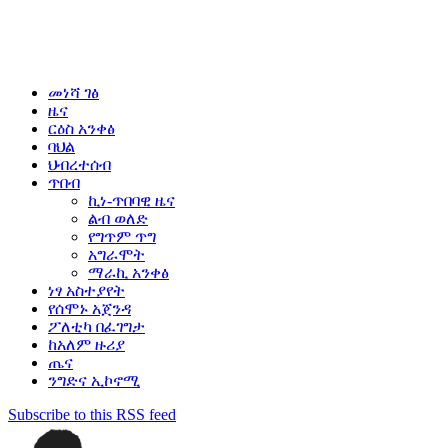
መነሻ ገፅ
ዜና
ርዕስ አንቀፅ
ባህል
ህብረተሰብ
ጥበብ
ኪነ-ጥበባዊ ዜና
ልብ ወለድ
የግጥም ጥግ
አግራሞት
ማራኪ አንቀፅ
ነፃ አስተያየት
የሰሞኑ አጀንዳ
ፖለቲካ በፈገግታ
ከአለም ዙሪያ
ጤና
ንግድና ኢኮኖሚ
Subscribe to this RSS feed