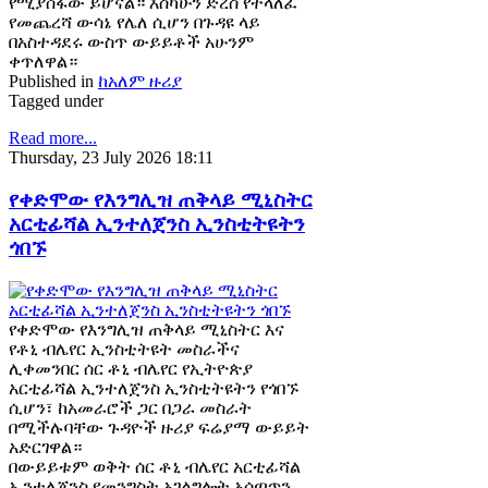
የሚያሰፋው ይሆናል። እስካሁን ድረስ የተላለፈ
የመጨረሻ ውሳኔ የሌለ ሲሆን በጉዳዩ ላይ
በአስተዳደሩ ውስጥ ውይይቶች አሁንም
ቀጥለዋል።
Published in
ከአለም ዙሪያ
Tagged under
Read more...
Thursday, 23 July 2026 18:11
የቀድሞው የእንግሊዝ ጠቅላይ ሚኒስትር
አርቲፊሻል ኢንተለጀንስ ኢንስቲትዩትን
ጎበኙ
የቀድሞው የእንግሊዝ ጠቅላይ ሚኒስትር እና
የቶኒ ብሌየር ኢንስቲትዩት መስራችና
ሊቀመንበር ሰር ቶኒ ብሌየር የኢትዮጵያ
አርቲፊሻል ኢንተለጀንስ ኢንስቲትዩትን የጎበኙ
ሲሆን፣ ከአመራሮች ጋር በጋራ መስራት
በሚችሉባቸው ጉዳዮች ዙሪያ ፍሬያማ ውይይት
አድርገዋል።
በውይይቱም ወቅት ሰር ቶኒ ብሌየር አርቲፊሻል
ኢንተለጀንስ የመንግስት አገልግሎት አሰጣጥን