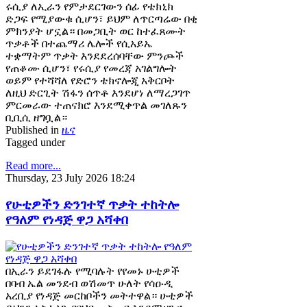
ሩሲያ ለኢራን የምታደርገውን ሰፊ የቴክኒክ
ድጋፍ የሚያውቁ ሲሆን፣ ይህም ለጥርጣሬው በቂ
ምክንያት ሆኗል። በመጋቢት ወር ከተፈጸሙት
ጥቃቶች በተጨማሪ ሌሎች የሲአይኤ
ተቋማትም ጥቃት እንደደረሰባቸው ምንጮች
የጠቆሙ ሲሆን፣ የሩሲያ የመረጃ አገልግሎት
ወይም የተሻሻለ የድሮን ቴክኖሎጂ አቅርቦት
ለዚህ ድርጊት ሽፋን ሰጥቶ እንደሆነ ለማረጋገጥ
ምርመራው ተጠናክሮ እንደሚቀጥል መገለጹን
ቢቢሲ ዘግቧል።
Published in
ዜና
Tagged under
Read more...
Thursday, 23 July 2026 18:24
የሁቲዎችን ድንገተኛ ጥቃት ተከትሎ
የዓለም የነዳጅ ዋጋ አሻቀበ
በኢራን ይደገፋሉ የሚባሉት የየመኑ ሁቲዎች
በባብ ኤል መንደብ ወሽመጥ ሁለት የሳዑዲ
አረቢያ የነዳጅ መርከቦችን መትተዋል። ሁቲዎች