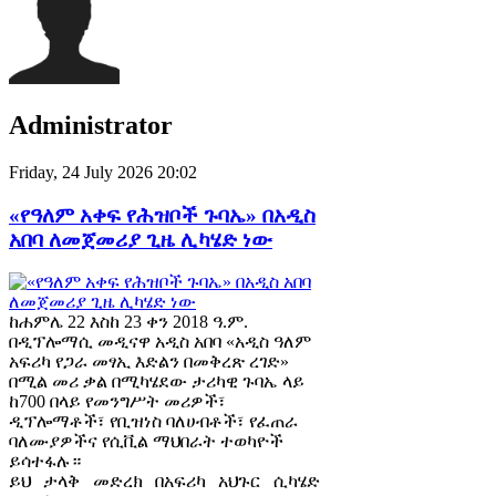
Administrator
Friday, 24 July 2026 20:02
«የዓለም አቀፍ የሕዝቦች ጉባኤ» በአዲስ
አበባ ለመጀመሪያ ጊዜ ሊካሄድ ነው
ከሐምሌ 22 እስከ 23 ቀን 2018 ዓ.ም.
በዲፕሎማሲ መዲናዋ አዲስ አበባ «አዲስ ዓለም
አፍሪካ የጋራ መፃኢ እድልን በመቅረጽ ረገድ»
በሚል መሪ ቃል በሚካሄደው ታሪካዊ ጉባኤ ላይ
ከ700 በላይ የመንግሥት መሪዎች፣
ዲፕሎማቶች፣ የቢዝነስ ባለሀብቶች፣ የፈጠራ
ባለሙያዎችና የሲቪል ማህበራት ተወካዮች
ይሳተፋሉ።
ይህ ታላቅ መድረክ በአፍሪካ አህጉር ሲካሄድ