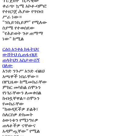
ፕሮጀክት" በጋናዊው
ቀራጭ ኳሜ አኮቶ-ባምፎ
የተዘጋጀ ሕያው የጥበብ
ሥራ ነው።
"ንኪይንኪይም" የሚለው
ስያሜ የተወሰደው
"የሕይወት ጉዞ ጠማማ
ነው" ከሚል
ርዕሰ አንቀፅ
ክፋትህና
ውሸትህ ሲጠፋብህ፤
ጠላትህን አስታውሰኝ
በለው
አንድ ንጉሥ አንድ ብልህ
አጫዋች ነበራቸው።
በየጊዜው ከሚመክራቸው
ምክር መካከል ሰሞኑን
የነገራቸውን ለመቀበል
ከብዷቸዋል። ሰሞኑን
የመከራቸው
“ከወዳጆችዎ ይልቅ፣
ስለርስዎ ድክመት
ዕውነቱን የሚነግሩዎ
ጠላቶችዎ ናቸውና
አዳምጧቸው” የሚል