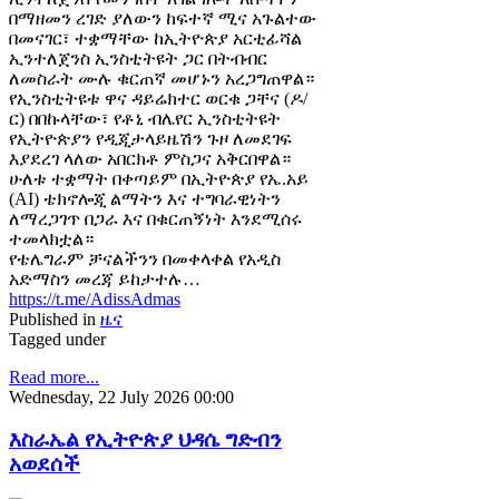
በማዘመን ረገድ ያለውን ከፍተኛ ሚና አጉልተው
በመናገር፣ ተቋማቸው ከኢትዮጵያ አርቲፊሻል
ኢንተለጀንስ ኢንስቲትዩት ጋር በትብብር
ለመስራት ሙሉ ቁርጠኛ መሆኑን አረጋግጠዋል።
የኢንስቲትዩቱ ዋና ዳይሬክተር ወርቁ ጋቸና (ዶ/
ር) በበኩላቸው፣ የቶኒ ብሌየር ኢንስቲትዩት
የኢትዮጵያን የዲጂታላይዜሽን ጉዞ ለመደገፍ
እያደረገ ላለው አበርክቶ ምስጋና አቅርበዋል።
ሁለቱ ተቋማት በቀጣይም በኢትዮጵያ የኤ.አይ
(AI) ቴክኖሎጂ ልማትን እና ተግባራዊነትን
ለማረጋገጥ በጋራ እና በቁርጠኝነት እንደሚሰሩ
ተመላክቷል።
የቴሌግራም ቻናልችንን በመቀላቀል የአዲስ
አድማስን መረጃ ይከታተሉ…
https://t.me/AdissAdmas
Published in
ዜና
Tagged under
Read more...
Wednesday, 22 July 2026 00:00
እስራኤል የኢትዮጵያ ህዳሴ ግድብን
አወደሰች