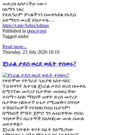
መድረክ እየሆናችሁ ነው።
በአማን ነጸረ
የቴሌግራም ቻናልችንን በመቀላቀል የአዲስ
አድማስን መረጃ ይከታተሉ…
https://t.me/AdissAdmas
Published in
ህብረተሰብ
Tagged under
Read more...
Thursday, 23 July 2026 18:19
ጄነራል ታደሰ ወረደ ወዴት ተሰወሩ?
የቀድሞው የትግራይ ጊዜያዊ አስተዳደር
ፕሬዝዳንት ሌተናል ጄነራል ታደሰ ወረደ በመቀሌ
ከሚገኘው መኖሪያ ቤታቸው መሰወራቸው
ተሰማ። እስከ ማክሰኞ ጠዋት ድረስ መኖሪያ
ቤታቸው በከፍተኛ ሁኔታ የሚጠበቅና በጥበቃ
ተሽከርካሪዎች የተከበበ የነበረ ቢሆንም፣
ከማክሰኞ ምሽት ጀምሮ ግን አብረዋቸው የነበሩ
ጥበቃዎችና ሰራተኞች ከአካባቢው ሙሉ በሙሉ
ጠፍተዋል።
ጄነራሉ ከጥቂት ቀናት በፊት ከአሜሪካው
አምባሳደር ኤርቪን ማሲንጋ ጋር እንዳይገናኙ