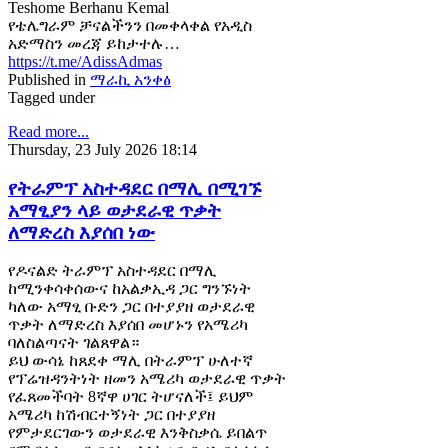
Teshome Berhanu Kemal
የቴሌግራም ቻናልችንን በመቀላቀል የአዲስ
አድማስን መረጃ ይከታተሉ…
https://t.me/AdissAdmas
Published in
ማራኪ አንቀፅ
Tagged under
Read more...
Thursday, 23 July 2026 18:14
የትራምፕ አስተዳደር በማሊ በሚገኙ
አማፂያን ላይ ወታደራዊ ጥቃት
ለማድረስ እያሰበ ነው
የዶናልድ ትራምፕ አስተዳደር በማሊ
ከሚንቀሳቀሰውና ከአልቃኢዳ ጋር ግንኙነት
ካለው አማፂ ቡድን ጋር በተያያዘ ወታደራዊ
ጥቃት ለማድረስ እያሰበ መሆኑን የአሜሪካ
ባለስልጣናት ገልጸዋል።
ይህ ውሳኔ ከጸደቀ ማሊ በትራምፕ ሁለተኛ
የፕሬዝዳንትነት ዘመን አሜሪካ ወታደራዊ ጥቃት
የፈጸመችባት 8ኛዋ ሀገር ትሆናለች፤ ይህም
አሜሪካ ከሽብርተኝነት ጋር በተያያዘ
የምታደርገውን ወታደራዊ እንቅስቃሴ ይበልጥ