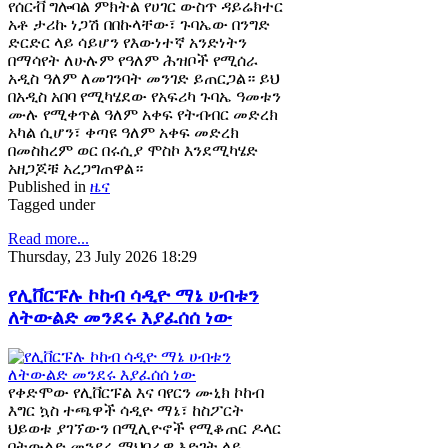
የሰርቭ ግሎባል ምክትል የሀገር ውስጥ ዳይሬክተር
አቶ ታሪኩ ነጋሽ በበኩላቸው፣ ጉባኤው በንግድ
ድርድር ላይ ሳይሆን የእውነተኛ አንድነትን
በማሳየት ለሁሉም የዓለም ሕዝቦች የሚሰራ
አዲስ ዓለም ለመገንባት መንገድ ይጠርጋል። ይህ
በአዲስ አበባ የሚካሄደው የአፍሪካ ጉባኤ ዓመቱን
ሙሉ የሚቀጥል ዓለም አቀፍ የትብብር መድረክ
አካል ሲሆን፣ ቀጣዩ ዓለም አቀፍ መድረክ
በመስከረም ወር በሩሲያ ሞስኮ እንደሚካሄድ
አዘጋጆቹ አረጋግጠዋል።
Published in
ዜና
Tagged under
Read more...
Thursday, 23 July 2026 18:29
የሊቨርፑሉ ኮከብ ሳዲዮ ማኔ ሀብቱን
ለትውልድ መንደሩ እያፈሰሰ ነው
የቀድሞው የሊቨርፑል እና ባየርን ሙኒክ ኮከብ
እግር ኳስ ተጫዋች ሳዲዮ ማኔ፣ ከስፖርት
ህይወቱ ያገኘውን በሚሊዮኖች የሚቆጠር ዶላር
በትውልድ መንደሩ ማህበራዊ እድገት ላይ