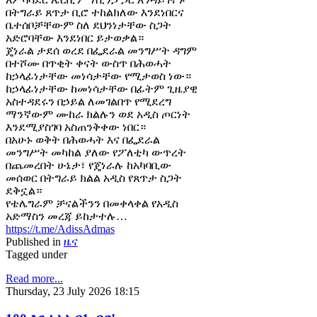
በትግራይ ጸጥታ ቢሮ ተከልክለው እንደነበርና
ቤተሰቦቻቸውም ስለ ደህንነታቸው ስጋት
አድሮባቸው እንደነበር ይታወቃል።
ጄነራል ታደሰ ወረደ በፌደራል መንግሥት ዳግም
በተሾሙ በጥቂት ቀናት ውስጥ በሕወሓት
ከኃላፊነታቸው መነሳታቸው የሚታወስ ነው።
ከኃላፊነታቸው ከመነሳታቸው በፊትም ጊዜያዊ
አስተዳደሩን በኃይል ለመገልበጥ የሚደረግ
ማንኛውም ሙከራ ክልሉን ወደ አዲስ ጦርነት
እንደሚያስገባ አስጠንቅቀው ነበር።
በአሁኑ ወቅት በሕወሓት እና በፌደራል
መንግሥት መካከል ያለው የፖለቲካ ውጥረት
በጨመረበት ሁኔታ፣ የጄነራሉ ከአካባቢው
መሰወር በትግራይ ክልል አዲስ የጸጥታ ስጋት
ደቅኗል።
የቴሌግራም ቻናልችንን በመቀላቀል የአዲስ
አድማስን መረጃ ይከታተሉ…
https://t.me/AdissAdmas
Published in
ዜና
Tagged under
Read more...
Thursday, 23 July 2026 18:15