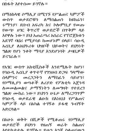
በስፋት እየተሰሙ ይገኛሉ።
በማዕከላዊ ሶማሊያ በሚገኙ የሥልጠና ካምፖች
ውስጥ ወታደሮቹን ለማሰልጠን ከዩክሬን፣
ሩማንያ፣ ደቡብ አፍሪካ እና ኮሎምቢያ የመጡ
የውጭ ሀገር ቅጥረኛ ወታደሮች በጥቅም ላይ
እየዋሉ ነው። ይህ አጠራጣሪ አሰራር የፕሮጀክቱን
አደገኛ ባህሪ የሚያሳይ ከመሆኑም በላይ፣ ሳዑዲ
አረቢያ ለአህጉሪቱ ህዝቦች ህይወትና ደህንነት
ግልጽ የሆነ ንቀት ማሳያ እንደሆነባት ታዛቢዎች
ይናገራሉ።
የአገር ውስጥ አክቲቪስቶች እንደሚሉት ከሆነ፣
የሳዑዲ አረቢያ ቀጥተኛ የገንዘብ ድጋፍ ዓላማው
ሰላምንና መረጋጋትን ለማስፈን ሳይሆን፣
የሶማሊያን ወጣቶች ለሪያድ የፖለቲካ አጀንዳ
ለመመልመልና ታማኝነትን ለመግዛት የተደረገ
ግልጽ ሙከራ ነው። ይህንን ሁኔታ ለማረጋገጥም
የሳዑዲ ወታደራዊ ልዑክ በእነዚህ የሥልጠና
ካምፖች ላይ በአካል ተገኝቶ ይፋዊ ጉብኝት
አድርጓል።
በአሁኑ ወቅት በሺዎች የሚቆጠሩ የሶማሊያ
ወታደሮች ይህንን የዘጠኝ ወራት ስልጠና
እየተከታተሉ ይገኛሉ። ይሁን እንጂ ስልጠናውን