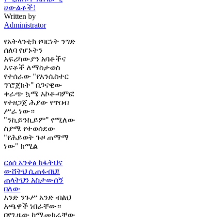
ሀውልቶች!
Written by
Administrator
የአትላንቲክ የባርነት ንግድ
ሰለባ የሆኑትን
አፍሪካውያን አባቶችና
እናቶች ለማስታወስ
የተሰራው "የአንሴስተር
ፕሮጀክት" በጋናዊው
ቀራጭ ኳሜ አኮቶ-ባምፎ
የተዘጋጀ ሕያው የጥበብ
ሥራ ነው።
"ንኪይንኪይም" የሚለው
ስያሜ የተወሰደው
"የሕይወት ጉዞ ጠማማ
ነው" ከሚል
ርዕሰ አንቀፅ
ክፋትህና
ውሸትህ ሲጠፋብህ፤
ጠላትህን አስታውሰኝ
በለው
አንድ ንጉሥ አንድ ብልህ
አጫዋች ነበራቸው።
በየጊዜው ከሚመክራቸው