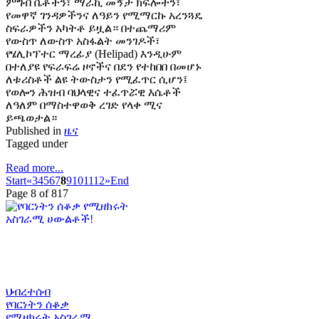
ምግብ ቤቶችን፣ ማራኪ መኝታ ክፍሎችን፣
የመዋኛ ገንዳዎችንና ለዓይን የሚማርኩ አረንጓዴ
ስፍራዎችን አካትቶ ይዟል። በተጨማሪም
የውስጥ ለውስጥ አስፋልት መንገዶች፣
የሄሊኮፕተር ማረፊያ (Helipad) እንዲሁም
በተለያዩ የፍራፍሬ ዞኖችና በደን የተከበበ በመሆኑ
ለቱሪስቶች ልዩ ትውስታን የሚፈጥር ሲሆን፤
የወሎን ሕዝብ ባህላዊና ተፈጥሯዊ እሴቶች
ለዓለም በማስተዋወቅ ረገድ የላቀ ሚና
ይጫወታል።
Published in
ዜና
Tagged under
Read more...
Start
«
3
4
5
6
7
8
9
10
11
12
»
End
Page 8 of 817
ህብረተሰብ
የባርነትን ሰቆቃ
የሚዘክሩት አስገራሚ