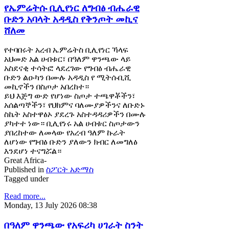
የኤምሬትሱ ቢሊየነር ለግብፅ ብሔራዊ
ቡድን አባላት አዳዲስ የቅንጦት መኪና
ሸለመ
የተባበሩት አረብ ኤምሬትስ ቢሊየነር ኻላፍ
አህመድ አል ሀብቱር፣ በዓለም ዋንጫው ላይ
አስደናቂ ተሳትፎ ላደረገው የግብፅ ብሔራዊ
ቡድን ልዑካን በሙሉ አዳዲስ የ ሚትሱቢሺ
መኪኖችን በስጦታ አበረከተ።
ይህ እጅግ ውድ የሆነው ስጦታ ተጫዋቾችን፣
አሰልጣኞችን፣ የህክምና ባለሙያዎችንና ለቡድኑ
ስኬት አስተዋፅኦ ያደረጉ አስተዳዳሪዎችን በሙሉ
ያካተተ ነው። ቢሊየነሩ አል ሀብቱር ስጦታውን
ያበረከተው ለመላው የአረብ ዓለም ኩራት
ለሆነው የግብፅ ቡድን ያለውን ክብር ለመግለፅ
እንደሆነ ተናግሯል።
Great Africa-
Published in
ስፖርት አድማስ
Tagged under
Read more...
Monday, 13 July 2026 08:38
በዓለም ዋንጫው የአፍሪካ ሀገራት ስንት