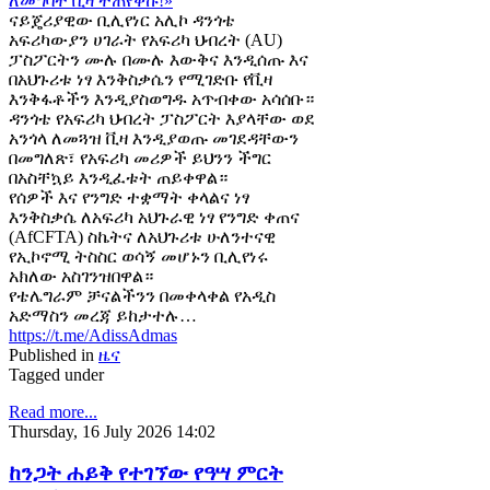
ናይጄሪያዊው ቢሊየነር አሊኮ ዳንጎቴ
አፍሪካውያን ሀገራት የአፍሪካ ህብረት (AU)
ፓስፖርትን ሙሉ በሙሉ እውቅና እንዲሰጡ እና
በአህጉሪቱ ነፃ እንቅስቃሴን የሚገድቡ የቪዛ
እንቅፋቶችን እንዲያስወግዱ አጥብቀው አሳሰቡ።
ዳንጎቴ የአፍሪካ ህብረት ፓስፖርት እያላቸው ወደ
አንጎላ ለመጓዝ ቪዛ እንዲያወጡ መገደዳቸውን
በመግለጽ፣ የአፍሪካ መሪዎች ይህንን ችግር
በአስቸኳይ እንዲፈቱት ጠይቀዋል።
የሰዎች እና የንግድ ተቋማት ቀላልና ነፃ
እንቅስቃሴ ለአፍሪካ አህጉራዊ ነፃ የንግድ ቀጠና
(AfCFTA) ስኬትና ለአህጉሪቱ ሁለንተናዊ
የኢኮኖሚ ትስስር ወሳኝ መሆኑን ቢሊየነሩ
አክለው አስገንዝበዋል።
የቴሌግራም ቻናልችንን በመቀላቀል የአዲስ
አድማስን መረጃ ይከታተሉ…
https://t.me/AdissAdmas
Published in
ዜና
Tagged under
Read more...
Thursday, 16 July 2026 14:02
ከንጋት ሐይቅ የተገኘው የዓሣ ምርት