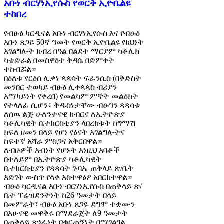
አቡነ ብርሃነኢየሱስ የወርቅ ኢዮቤልዩ
ተከበረ
የብፁዕ ካርዲናል አቡነ ብርሃነኢየሱስ እና የብፁዕ
አቡነ ጸጋዬ 50ኛ ዓመት የወርቅ ኢዮቤልዩ የክህነት
አገልግሎት ክብረ በዓል በልደተ ማርያም ካቶሊክ
ካቴድራል በመስዋዕተ ቅዳሴ በድምቀት
ተከብሯል።
በዕለቱ የርዕሰ ሊቃነ ጳጳሳት ፍራንሲስ (በቅድስት
መንበር ተወካይ ብፁዕ ሊቀጳጳስ ብሪያን
አማካይነት የቀረበ) የመልካም ምኞት መልዕክት
የተላለፈ ሲሆን፥ ቅዱስነታቸው ብፁዓን ጳጳሳቱ
ለሰዉ ልጅ ሁለንተናዊ ክብርና ለኢትዮጵያ
ካቶሊካዊት ቤተክርስቲያን ላበረከቱት ከግማሽ
ክፍለ ዘመን በላይ የሆነ የፅናት አገልግሎትና
ከፍተኛ አሻራ ምስጋና አቅርበዋል።
ለብዙዎች አብነት የሆኑት እነዚህ አባቶች
በተለይም በኢትዮጵያ ካቶሊካዊት
ቤተክርስቲያን የጳጳሳት ጉባኤ ጠቅላይ ጽ/ቤት
እድገት ውስጥ የላቀ አስተዋፅዖ አበርክተዋል።
ብፁዕ ካርዲናል አቡነ ብርሃነኢየሱስ በጠቅላይ ጽ/
ቤት ፕሬዝደንትነት ከ26 ዓመታት በላይ
በመምራት፣ ብፁዕ አቡነ ጸጋዬ ደግሞ ተቋሙን
በአሁናዊ መዋቅሩ በማደራጀት ለ9 ዓመታት
በጠቅላይ ጸኃፊነት በቁርጠኝነት በማገልገል