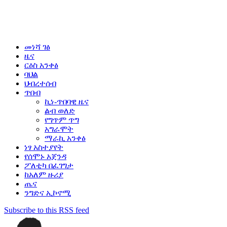
መነሻ ገፅ
ዜና
ርዕስ አንቀፅ
ባህል
ህብረተሰብ
ጥበብ
ኪነ-ጥበባዊ ዜና
ልብ ወለድ
የግጥም ጥግ
አግራሞት
ማራኪ አንቀፅ
ነፃ አስተያየት
የሰሞኑ አጀንዳ
ፖለቲካ በፈገግታ
ከአለም ዙሪያ
ጤና
ንግድና ኢኮኖሚ
Subscribe to this RSS feed