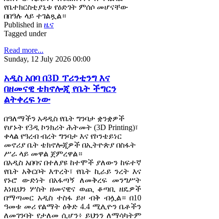
የቤተክርስቲያኒቱ የዕድገት ምሰሶ መሆናቸው
በበዓሉ ላይ ተገልጿል።
Published in
ዜና
Tagged under
Read more...
Sunday, 12 July 2026 00:00
አዲስ አበባ በ3D ፕሪንቲንግ እና
በዘመናዊ ቴክኖሎጂ የቤት ችግርን
ልትቀረፍ ነው
በዓለማችን አዳዲስ የቤት ግንባታ ቋንቋዎች
የሆኑት የ3ዲ ኮንክሪት ሕትመት (3D Printing)፣
ቀላል የዓረብ ብረት ግንባታ እና የኮንቴይነር
መኖሪያ ቤት ቴክኖሎጂዎች በኢትዮጵያ በስፋት
ሥራ ላይ መዋል ጀምረዋል።
በአዲስ አበባና በተለያዩ ከተሞች ያለውን ከፍተኛ
የቤት አቅርቦት እጥረት፣ የቤት ኪራይ ንረት እና
የኑሮ ውድነት በአፋጣኝ ለመቅረፍ መንግሥት
እነዚህን ሦስት ዘመናዊና ወጪ ቆጣቢ ዘዴዎች
በማጣመር አዲስ ተስፋ ይዞ ብቅ ብሏል። በ10
ዓመቱ መሪ የልማት ዕቅድ 4.4 ሚሊዮን ቤቶችን
ለመገንባት የታለመ ሲሆን፥ ይህንን ለማሳካትም