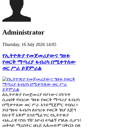
Administrator
Thursday, 16 July 2026 14:05
የኢትዮጵያ የመጀመሪያውና ግዙፉ
የወርቅ ማጣሪያ ፋብሪካ በሚቀጥለው
ወር ሥራ ይጀምራል
ለኢትዮጵያ የመጀመሪያ የሆነውና በጉጉት
ሲጠበቅ የነበረው ግዙፉ የወርቅ ማጣሪያ ፋብሪካ
በሚቀጥለው ወር ሥራ እንደሚጀምር ተበሰረ።
ይህ ግዙፍ ፋብሪካ ለሀገሪቱ የወርቅ ገበያ እጅግ
ከፍተኛ አቅም እንደሚፈጥር የኢትዮጵያ
ብሔራዊ ባንክ ገዥ እዮብ ተካልኝ የገለጹ ሲሆን፤
ጠቅላይ ሚኒስትር ዐቢይ አሕመድም በቅርቡ ስለ