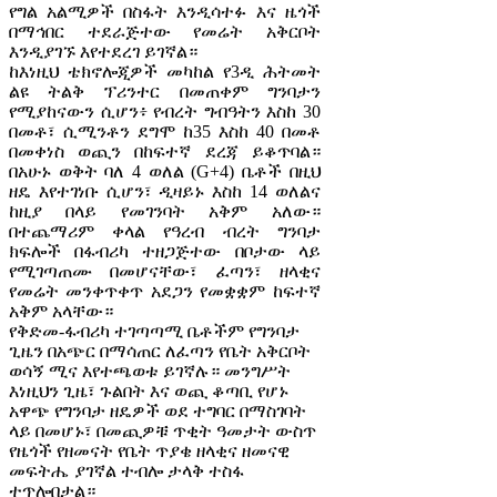
የግል አልሚዎች በስፋት እንዲሳተፉ እና ዜጎች
በማኅበር ተደራጅተው የመሬት አቅርቦት
እንዲያገኙ እየተደረገ ይገኛል።
ከእነዚህ ቴክኖሎጂዎች መካከል የ3ዲ ሕትመት
ልዩ ትልቅ ፕሪንተር በመጠቀም ግንባታን
የሚያከናውን ሲሆን፥ የብረት ግብዓትን እስከ 30
በመቶ፣ ሲሚንቶን ደግሞ ከ35 እስከ 40 በመቶ
በመቀነስ ወጪን በከፍተኛ ደረጃ ይቆጥባል።
በአሁኑ ወቅት ባለ 4 ወለል (G+4) ቤቶች በዚህ
ዘዴ እየተገነቡ ሲሆን፣ ዲዛይኑ እስከ 14 ወለልና
ከዚያ በላይ የመገንባት አቅም አለው።
በተጨማሪም ቀላል የዓረብ ብረት ግንባታ
ክፍሎች በፋብሪካ ተዘጋጅተው በቦታው ላይ
የሚገጣጠሙ በመሆናቸው፣ ፈጣን፣ ዘላቂና
የመሬት መንቀጥቀጥ አደጋን የመቋቋም ከፍተኛ
አቅም አላቸው።
የቅድመ-ፋብሪካ ተገጣጣሚ ቤቶችም የግንባታ
ጊዜን በአጭር በማሳጠር ለፈጣን የቤት አቅርቦት
ወሳኝ ሚና እየተጫወቱ ይገኛሉ። መንግሥት
እነዚህን ጊዜ፣ ጉልበት እና ወጪ ቆጣቢ የሆኑ
አዋጭ የግንባታ ዘዴዎች ወደ ተግባር በማስገባት
ላይ በመሆኑ፣ በመጪዎቹ ጥቂት ዓመታት ውስጥ
የዜጎች የዘመናት የቤት ጥያቄ ዘላቂና ዘመናዊ
መፍትሔ ያገኛል ተብሎ ታላቅ ተስፋ
ተጥሎበታል።