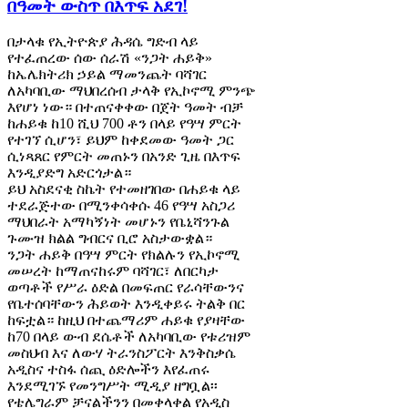
በዓመት ውስጥ በእጥፍ አደገ!
በታላቁ የኢትዮጵያ ሕዳሴ ግድብ ላይ
የተፈጠረው ሰው ሰራሽ «ንጋት ሐይቅ»
ከኤሌክትሪክ ኃይል ማመንጨት ባሻገር
ለአካባቢው ማህበረሰብ ታላቅ የኢኮኖሚ ምንጭ
እየሆነ ነው። በተጠናቀቀው በጀት ዓመት ብቻ
ከሐይቁ ከ10 ሺህ 700 ቶን በላይ የዓሣ ምርት
የተገኘ ሲሆን፣ ይህም ከቀደመው ዓመት ጋር
ሲነጻጸር የምርት መጠኑን በአንድ ጊዜ በእጥፍ
እንዲያድግ አድርጎታል።
ይህ አስደናቂ ስኬት የተመዘገበው በሐይቁ ላይ
ተደራጅተው በሚንቀሳቀሱ 46 የዓሣ አስጋሪ
ማህበራት አማካኝነት መሆኑን የቤኒሻንጉል
ጉሙዝ ክልል ግብርና ቢሮ አስታውቋል።
ንጋት ሐይቅ በዓሣ ምርት የክልሉን የኢኮኖሚ
መሠረት ከማጠናከሩም ባሻገር፣ ለበርካታ
ወጣቶች የሥራ ዕድል በመፍጠር የራሳቸውንና
የቤተሰባቸውን ሕይወት እንዲቀይሩ ትልቅ በር
ከፍቷል። ከዚህ በተጨማሪም ሐይቁ የያዛቸው
ከ70 በላይ ውብ ደሴቶች ለአካባቢው የቱሪዝም
መስህብ እና ለውሃ ትራንስፖርት እንቅስቃሴ
አዲስና ተስፋ ሰጪ ዕድሎችን እየፈጠሩ
እንደሚገኙ የመንግሥት ሚዲያ ዘግቧል፡፡
የቴሌግራም ቻናልችንን በመቀላቀል የአዲስ