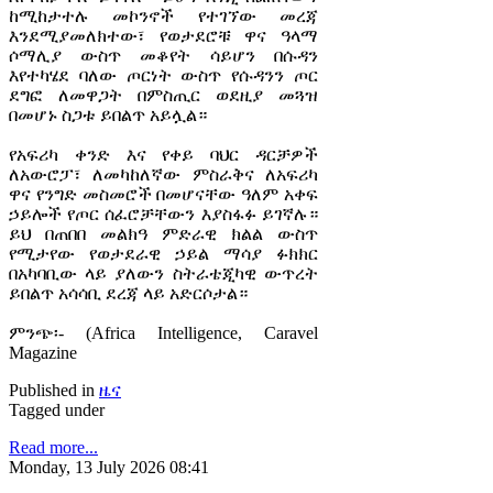
ከሚከታተሉ መኮንኖች የተገኘው መረጃ
እንደሚያመለክተው፣ የወታደሮቹ ዋና ዓላማ
ሶማሊያ ውስጥ መቆየት ሳይሆን በሱዳን
እየተካሄደ ባለው ጦርነት ውስጥ የሱዳንን ጦር
ደግፎ ለመዋጋት በምስጢር ወደዚያ መጓዝ
በመሆኑ ስጋቱ ይበልጥ አይሏል።
የአፍሪካ ቀንድ እና የቀይ ባህር ዳርቻዎች
ለአውሮፓ፣ ለመካከለኛው ምስራቅና ለአፍሪካ
ዋና የንግድ መስመሮች በመሆናቸው ዓለም አቀፍ
ኃይሎች የጦር ሰፈሮቻቸውን እያስፋፉ ይገኛሉ።
ይህ በጠበበ መልክዓ ምድራዊ ክልል ውስጥ
የሚታየው የወታደራዊ ኃይል ማሳያ ፉክክር
በአካባቢው ላይ ያለውን ስትራቴጂካዊ ውጥረት
ይበልጥ አሳሳቢ ደረጃ ላይ አድርሶታል።
ምንጭ፡- (Africa Intelligence, Caravel
Magazine
Published in
ዜና
Tagged under
Read more...
Monday, 13 July 2026 08:41