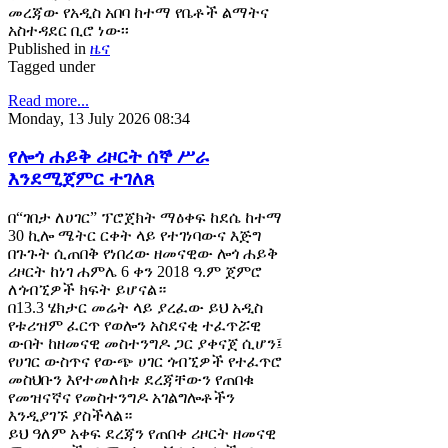
መረጃው የአዲስ አበባ ከተማ የቤቶች ልማትና
አስተዳደር ቢሮ ነው፡፡
Published in
ዜና
Tagged under
Read more...
Monday, 13 July 2026 08:34
የሎጎ ሐይቅ ሪዞርት ሰኞ ሥራ
እንደሚጀምር ተገለጸ
በ“ገበታ ለሀገር” ፕሮጀክት ማዕቀፍ ከደሴ ከተማ
30 ኪሎ ሜትር ርቀት ላይ የተገነባውና እጅግ
በጉጉት ሲጠበቅ የነበረው ዘመናዊው ሎጎ ሐይቅ
ሪዞርት ከነገ ሐምሌ 6 ቀን 2018 ዓ.ም ጀምሮ
ለጎብኚዎች ክፍት ይሆናል።
በ13.3 ሄክታር መሬት ላይ ያረፈው ይህ አዲስ
የቱሪዝም ፈርጥ የወሎን አስደናቂ ተፈጥሯዊ
ውበት ከዘመናዊ መስተንግዶ ጋር ያቀናጀ ሲሆን፤
የሀገር ውስጥና የውጭ ሀገር ጎብኚዎች የተፈጥሮ
መስህቡን እየተመለከቱ ደረጃቸውን የጠበቁ
የመዝናኛና የመስተንግዶ አገልግሎቶችን
እንዲያገኙ ያስችላል።
ይህ ዓለም አቀፍ ደረጃን የጠበቀ ሪዞርት ዘመናዊ