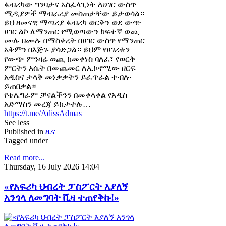
ፋብሪካው ግንባታና አስፈላጊነት ለሀገር ውስጥ
ሚዲያዎች ማብራሪያ መስጠታቸው ይታወሳል።
ይህ ዘመናዊ ማጣሪያ ፋብሪካ ወርቅን ወደ ውጭ
ሀገር ልኮ ለማንጠር የሚወጣውን ከፍተኛ ወጪ
ሙሉ በሙሉ በማስቀረት በሀገር ውስጥ የማንጠር
አቅምን በእጅጉ ያሳድጋል። ይህም የሀገሪቱን
የውጭ ምንዛሬ ወጪ ከመቀነስ ባለፈ፣ የወርቅ
ምርትን እሴት በመጨመር ለኢኮኖሚው ዘርፍ
አዲስና ታላቅ መነቃቃትን ይፈጥራል ተብሎ
ይጠበቃል።
የቴሌግራም ቻናልችንን በመቀላቀል የአዲስ
አድማስን መረጃ ይከታተሉ…
https://t.me/AdissAdmas
See less
Published in
ዜና
Tagged under
Read more...
Thursday, 16 July 2026 14:04
«የአፍሪካ ህብረት ፓስፖርት እያለኝ
አንጎላ ለመግባት ቪዛ ተጠየቅኩ!»