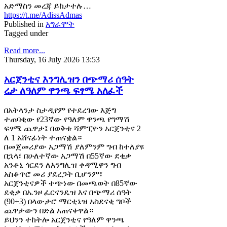
አድማስን መረጃ ይከታተሉ…
https://t.me/AdissAdmas
Published in
አግራሞት
Tagged under
Read more...
Thursday, 16 July 2026 13:53
አርጀንቲና እንግሊዝን በጭማሪ ሰዓት
ረታ ለዓለም ዋንጫ ፍፃሜ አለፈች
በአትላንታ ስታዲየም የተደረገው እጅግ
ተጠባቂው የ23ኛው የዓለም ዋንጫ የግማሽ
ፍፃሜ ጨዋታ፤ በወቅቱ ሻምፒዮን አርጀንቲና 2
ለ 1 አሸናፊነት ተጠናቋል።
በመጀመሪያው አጋማሽ ያለምንም ግብ ከተለያዩ
በኋላ፣ በሁለተኛው አጋማሽ በ55ኛው ደቂቃ
አንቶኒ ጎርደን ለእንግሊዝ ቀዳሚዋን ግብ
አስቆጥሮ መሪ ያደረጋት ቢሆንም፣
አርጀንቲናዎች ተጭነው በመጫወት በ85ኛው
ደቂቃ በኤንዞ ፈርናንዴዝ እና በጭማሪ ሰዓት
(90+3) በላውታሮ ማርቲኔዝ አስደናቂ ግቦች
ጨዋታውን በድል አጠናቀዋል።
ይህንን ተከትሎ አርጀንቲና የዓለም ዋንጫ