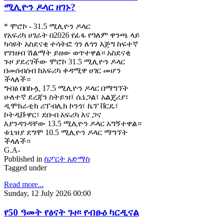
ሚሊዮን ዶላር ዘገኑ?
* ሞሮኮ - 31.5 ሚሊዮን ዶላር
የአፍሪካ ሀገራት በ2026 የፊፋ የዓለም ዋንጫ ላይ
ካሳዩት አስደናቂ ተሳትፎ ጎን ለጎን እጅግ ከፍተኛ
የገንዘብ ሽልማት ይዘው ወጥተዋል። አስደናቂ
ጉዞ ያደረገችው ሞሮኮ 31.5 ሚሊዮን ዶላር
በመሰብሰብ ከአፍሪካ ቀዳሚዋ ሀገር መሆን
ችላለች።
ግብፅ በበኩሏ 17.5 ሚሊዮን ዶላር በማግኘት
ሁለተኛ ደረጃን ስትይዝ፤ ሴኔጋል፣ አልጄሪያ፣
ዲሞክራቲክ ሪፐብሊክ ኮንጎ፣ ኬፕ ቨርዴ፣
ኮትዲቩዋር፣ ደቡብ አፍሪካ እና ጋና
እያንዳንዳቸው 13.5 ሚሊዮን ዶላር አግኝተዋል።
ቱኒዝያ ደግሞ 10.5 ሚሊዮን ዶላር ማግኘት
ችላለች።
G.A-
Published in
ስፖርት አድማስ
Tagged under
Read more...
Sunday, 12 July 2026 00:00
የ50 ዓመት የፅናት ጉዞ፡ የብፁዕ ካርዲናል