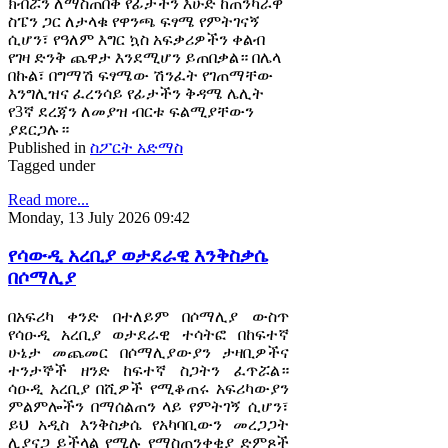
ክብሯን ለማስጠበቅ የፊታችን እሁድ ከጠንካራዋ
ስፔን ጋር ለታላቁ የዋንጫ ፍፃሜ የምትገናኝ
ሲሆን፣ የዓለም እግር ኳስ አፍቃሪዎችን ቀልብ
የገዛ ድንቅ ጨዋታ እንደሚሆን ይጠበቃል። በሌላ
በኩል፣ በግማሽ ፍፃሜው ሽንፈት የገጠማቸው
እንግሊዝና ፈረንሳይ የፊታችን ቅዳሜ ሌሊት
የ3ኛ ደረጃን ለመያዝ ብርቱ ፍልሚያቸውን
ያደርጋሉ።
Published in
ስፖርት አድማስ
Tagged under
Read more...
Monday, 13 July 2026 09:42
የሳውዲ አረቢያ ወታደራዊ እንቅስቃሴ
በሶማሊያ
በአፍሪካ ቀንድ በተለይም በሶማሊያ ውስጥ
የሳዑዲ አረቢያ ወታደራዊ ተሳትፎ በከፍተኛ
ሁኔታ መጨመር በሶማሊያውያን ታዛቢዎችና
ተንታኞች ዘንድ ከፍተኛ ስጋትን ፈጥሯል።
ሳዑዲ አረቢያ በሺዎች የሚቆጠሩ አፍሪካውያን
ምልምሎችን በማሰልጠን ላይ የምትገኝ ሲሆን፣
ይህ አዲስ እንቅስቃሴ የአካባቢውን መረጋጋት
ሊያናጋ ይችላል የሚሉ የማስጠንቀቂያ ድምጾች