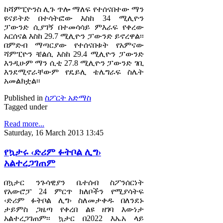
ከሻምፒዮንስ ሊጉ ጥሎ ማለፍ የተሰናበተው ማን
ዩናይትድ በተሳትፎው እስከ 34 ሚሊዮን
ፓውንድ ሲያገኝ በተመሳሳይ ምእራፍ የቀረው
አርሰናል እስከ 29.7 ሚሊዮን ፓውንድ ይኖረዋል፡፡
በምድብ ማጣርያው የተሰናበቱት የአምናው
ሻምፒዮን ቼልሲ እስከ 29.4 ሚሊዮን ፓውንድ
እንዲሁም ማን ሲቲ 27.8 ሚሊዮን ፓውንድ ገቢ
እንደሚኖራቸውም የዴይሊ ቴሌግራፍ ስሌት
አመልክቷል፡፡
Published in
ስፖርት አድማስ
Tagged under
Read more...
Saturday, 16 March 2013 13:45
የኳታሩ ‹ድሪም ፉትቦል ሊግ›
አልተረጋገጠም
በኳታር ንጉሳዊያን ቤተሰብ ስፖንሰርነት
የአውሮፓ 24 ምርጥ ክለቦችን የሚያሳትፍ
‹ድሪም ፉትቦል ሊግ› ስለመታቀዱ በለንደኑ
ታይምስ ጋዜጣ የቀረበ ልዩ ዘገባ እውነታ
አልተረጋገጠም፡፡ ኳታር በ2022 እኤአ ላይ