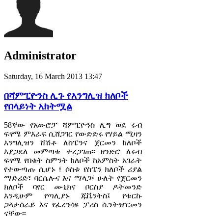
Administrator
Saturday, 16 March 2013 13:47
በሻምፒዮንስ ሊጉ የእንግሊዝ ክለቦች
የበላይነት አክትሟል
58ኛው የአውሮፓ ሻምፒዮንስ ሊግ ወደ ሩብ
ፍፃሜ ምእራፍ ሲሸጋገር የውድድሩ የሃይል ሚዛን
እንግሊዝን ሸሽቶ ለስፔንና ጀርመን ክለቦች
እያጋደለ መምጣቱ ተረጋገጠ፡፡ ዘንድሮ ለሩብ
ፍፃሜ የበቁት ስምንት ክለቦች ከአምስት አገራት
የተውጣጡ ሲሆኑ ፤ ሶስቱ የስፔን ክለቦች ሪያል
ማድሪድ፣ ባርሴሎና እና ማላጋ፤ ሁለት የጀርመን
ክለቦች ባየር ሙኒክና ቦርስያ ዶትመንድ
እንዲሁም የጣሊያኑ ጁቬንትስ፤ የቱርኩ
ጋላታሰራይ እና የፈረንሳዩ ፓሪስ ሴንትዠርመን
ናቸው፡፡