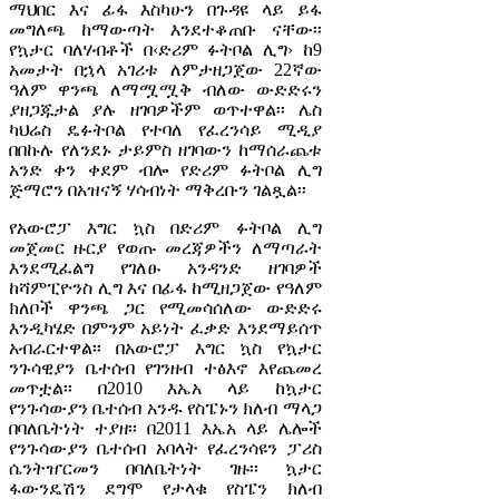
ማህበር እና ፊፋ እስካሁን በጉዳዩ ላይ ይፋ
መግለጫ ከማውጣት እንደተቆጠቡ ናቸው፡፡
የኳታር ባለሃብቶች በ‹ድሪም ፉትቦል ሊግ› ከ9
አመታት በኋላ አገሪቱ ለምታዘጋጀው 22ኛው
ዓለም ዋንጫ ለማሟሟቅ ብለው ውድድሩን
ያዘጋጁታል ያሉ ዘገባዎችም ወጥተዋል፡፡ ሌስ
ካህሬስ ዴፉትቦል የተባለ የፈረንሳይ ሚዲያ
በበኩሉ የለንደኑ ታይምስ ዘገባውን ከማሰራጨቱ
አንድ ቀን ቀደም ብሎ የድሪም ፉትቦል ሊግ
ጅማሮን በአዝናኝ ሃሳብነት ማቅረቡን ገልጿል፡፡
የአውሮፓ እግር ኳስ በድሪም ፉትቦል ሊግ
መጀመር ዙርያ የወጡ መረጃዎችን ለማጣራት
እንደሚፈልግ የገለፁ አንዳንድ ዘገባዎች
ከሻምፒዮንስ ሊግ እና በፊፋ ከሚዘጋጀው የዓለም
ክለቦች ዋንጫ ጋር የሚመሳሰለው ውድድሩ
እንዲካሄድ በምንም አይነት ፈቃድ እንደማይሰጥ
አብራርተዋል፡፡ በአውሮፓ እግር ኳስ የኳታር
ንጉሳዊያን ቤተሰብ የገንዘብ ተፅእኖ እየጨመረ
መጥቷል፡፡ በ2010 እኤአ ላይ ከኳታር
የንጉሳውያን ቤተሰብ አንዱ የስፔኑን ክለብ ማላጋ
በባለቤትነት ተያዘ፡፡ በ2011 እኤአ ላይ ሌሎች
የንጉሳውያን ቤተሰብ አባላት የፈረንሳዩን ፓሪስ
ሴንትዠርመን በባለቤትነት ገዙ፡፡ ኳታር
ፋውንዴሽን ደግሞ የታላቁ የስፔን ክለብ