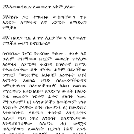
2ኛ/ለመወዳደርና ለመመረጥ አቅም ያለው
3ኛ/ከነሱ ጋር ተግባብቶ ውስጣቸውን ጥሩ
አድርጐ ለማየትና ለኛ ሪፖርት ለማድረግ
የሚችል
4ኛ/ በአደጋ ጊዜ ፈጥኖ ሊርቃቸውና ሊያመልጥ
የሚችል መሆን ይኖርበታል፡፡
ሰብሳቢው ንሥር ባቀረበው ቅድመ - ሁኔታ ላይ
ሁሉም ተስማሙ፡፡ በዚህም መሠረት የተለያዩ
አዕዋፋት ለምርጫ ቀረቡና በከፍተኛ ድምጽ
የተመረጠችው ቆቅ ሆነች፡፡ ቆቅም ባደረገችው
ንግግር፤ “ወንድሞቼ እህቶቼ፤ አዕዋፋት ሆይ!
እናንተን እወክል ዘንድ ስለመረጣችሁኝና
ዕምነታችሁን ስለጣላችሁብኝ ከልብ የመነጨ
ምስጋናዬን አቀርባለሁ፡፡ እንደምታውቁት በአሁኑ
ጊዜ መመረጥ ከፍተኛ ፈተና ያለበት ነው፡፡
ምክንያቱም፤ ሀ) ባላንጦቻችን ከመቼውም የላቀ
አንድነት ያላቸው ሰዓት በመሆኑ፤ ለ) በውድድሩ
እንድንሳተፍ ያደረጉን ተሳትፎ እንዲኖረንና
ሌሎቹ ጫካ ነዋሪ እንስሳት ስለደግነታቸው
እንዲያደንቋቸው ስለሆነ፤ ሐ) ወዳጅና
ጠላታቸውን ለመለየት ቢያንስ ከእኛ አንዱ