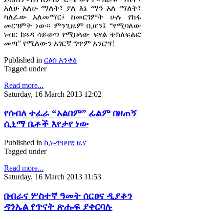
አለሁ አለሁ ማለት፣ ያለ እኔ ማን አለ ማለት፣
ካለፈው አለመማር፤ ከመርገምት ሁሉ የከፋ
መርገምት ነው፡፡ ምንጊዜም ቢሆን፤ “የሚባለው
ነብር ከጓዳ ሳይወጣ የሚበላው ፍየል ተክለፍልፎ
መጣ” የሚለውን አገርኛ ግጥም አንርሣ!
Published in
ርዕሰ አንቀፅ
Tagged under
Read more...
Saturday, 16 March 2013 12:02
የሰብለ ተፈራ “አልበም” ፊልም በዘጠኝ
ሲኒማ ቤቶች እየታየ ነው
Published in
ኪነ-ጥበባዊ ዜና
Tagged under
Read more...
Saturday, 16 March 2013 11:53
በብራና ሦስተኛ ዓመት ሰርፀና ዲያቆን
ዳንኤል የጥናት ጽሑፍ ያቀርባሉ