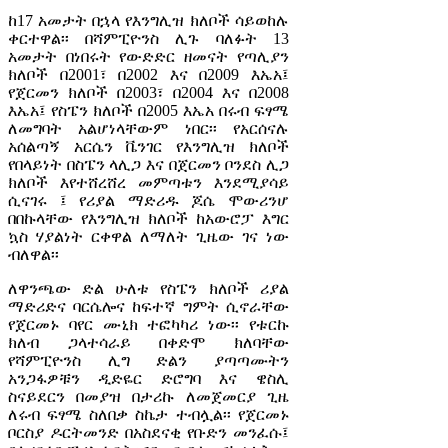
ከ17 አመታት በኋላ የእንግሊዝ ክለቦች ሳይወከሉ
ቀርተዋል፡፡ በሻምፒዮንስ ሊጉ ባለፉት 13
አመታት በነበሩት የውድድር ዘመናት የጣሊያን
ክለቦች በ2001፣ በ2002 እና በ2009 እኤአ፤
የጀርመን ክለቦች በ2003፣ በ2004 እና በ2008
እኤአ፤ የስፔን ክለቦች በ2005 እኤአ በሩብ ፍፃሜ
ለመግባት አልሆነላቸውም ነበር፡፡ የአርሰናሉ
አሰልጣኝ አርሴን ቬንገር የእንግሊዝ ክለቦች
የበላይነት በስፔን ላሊጋ እና በጀርመን ቦንደስ ሊጋ
ክለቦች እየተሸረሸረ መምጣቱን እንደሚያሳይ
ሲናገሩ ፤ የሪያል ማድሪዱ ጆሴ ሞውሪንሆ
በበኩላቸው የእንግሊዝ ክለቦች ከአውሮፓ እግር
ኳስ ሃያልነት ርቀዋል ለማለት ጊዜው ገና ነው
ብለዋል፡፡
ለዋንጫው ድል ሁለቱ የስፔን ክለቦች ሪያል
ማድሪድና ባርሴሎና ከፍተኛ ግምት ሲኖራቸው
የጀርመኑ ባየር ሙኒክ ተፎካካሪ ነው፡፡ የቱርኩ
ክለብ ጋላተሳራይ በቀድሞ ክለባቸው
የሻምፒዮንስ ሊግ ድልን ያጣጣሙትን
አንጋፋዎቹን ዲድዬር ድሮግባ እና ዌስሊ
ስናይደርን በመያዝ በታሪኩ ለመጀመርያ ጊዜ
ለሩብ ፍፃሜ ስለበቃ ስኬታ ተብሏል፡፡ የጀርመኑ
ቦርስያ ዶርትመንድ በአስደናቂ የቡድን መንፈሱ፤