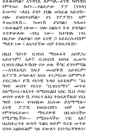
ይለቁብሻል፡፡ አንዳንዴ ለምሳሌ--አንቺ ካዛንቺስ
የምትሰሪ ከሆነ----የልደታው ፓፓ (ንጉስ)
ይመጣና ‹‹ለእኔ ይሄን ያህል መክፈል አለብሽ››
ብሎ ይወስንብሻል፡፡ ያኔ የፓፓሽን ስም
ትጠሪያለሽ--- ካመነሽ ይሄዳል፡፡ ካላመነ
‹‹ደውልልኝ በይው›› ብሎ ስልኩን ትቶ ይሄዳል፡፡
ተደዋውለው ‹‹የእኔ ነው›› ከተባባሉ ነገሩ
በዚያው ያልቃል፡፡ በቃ አንቺ ጋ አይደርሱብሽም
ማለት ነው ፤ ለአንደኛው ብቻ ትከፍያለሽ፡፡
በዚህ ዓይነት ቢዝነስ ማስፋፋት አስቸጋሪ
አይሆንም? አዎ!! ቢዝነስሽ እየሰፋ ሲመጣ
ቢዝነስ በከፈትሽበት ቦታ ሁሉ ችግር ይገጥምሻል
----እንደአዲስ ክፍያ መጠየቅሽ አይቀርም፡
ለፓፓሽ ታሳውቂና እነሱ ተነጋግረው ስምምነት
ያደርጋሉ፡፡ ይኼ የአንቺ ጉዳይ አይደለም፡፡ “እኔ
ግዛት ውስጥ የአንተ “ቢዝነስማን” መጥቶ
ስለሚሠራ፣ለአንተ ከሚከፍልህ አስር ሺህ ዶላር
ውስጥ ሁለት ሺ ዶላሩን ለእኔ ትከፍለኛለህ፣ የእኔ
ግዛት ነው›› ተባብለው እነሱው ይስማማሉ፡፡
አንቺ ፓፓሽ የወሰነብሽን ብቻ ነው
የምትከፍይው፡፡ ማፍያዎቹ በቢዝነሳችሁ
የሚያግዟችሁ--- የሚሰሩላችሁ ነገር አለ?
በሬስቶራንቱ ውስጥ ጉልቤ ወይም ዱርዬ መጥቶ
ሂሳብ አልከፍልም ካለ ደውለን እንነግራቸዋለን፣