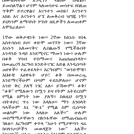
በመካከላቸው እንዲገኝ ብለው ስላሰቡ፤
ይመስለኛል። ሆኖም ካለመሳተፍ መሳተፍ የበለጠ
ጥቅም ይኖረዋልና እናንተን መስዬ፤ እናንተን
አክዬ እና እናንተን ሆኜ ለመቅረብ ዝግጁ ነኝ፡፡
ይህንንም ለማሳካት ሦስት ዘዴዎችን ለመጠቀም
እሞክራለሁ፡፡
1ኛው ወቅታዊነት ነው፡፡ 2ኛው ከእነሱ የሰፋ
አስተሳሰብ ይዞ፣ ቀድሞ መገኘት ነው፡፡ 3ኛው
እነሱን አለመናቅና ሊበልጡኝ የሚችሉበት
አንዳንድ ጉዳይ እንደሚኖር ማመን ነው፡፡ ሁሉም
በቆቅ ሃሳብ ተስማሙና አጨበጨቡላት፡፡
በመጨረሻ እርግብ እንድትናገር እድል እንዲሰጣት
ጠየቀች፡፡ ተፈቀደላት፡፡ እርግብም፤ “ወንድሞቼ፣
እህቶቼ አዕዋፋት ሆይ! ቆቅ በመመረጧ
እንደማናችሁም በጣም ተደስቻለሁ፡፡ ሆኖም
አንድ ቅር ያለኝ ነገር አለ፡፡ ይኸውም፤ ቆቅ፤
“ቆቅ” የሚለውን ስሟን ይዛ የትም አትደርስም
የሚል ዕምነት ነው ያለኝ፡፡ ስለዚህ ስሟን
ብትቀይር ጥሩ ነው እላለሁ፡፡ ማን እንበላት
ካላችሁም እኔ “ዋ-ኔ” የሚል ስም ቢሰጣት
መልካም ነው እላለሁ አለች፡፡” ሁሉም
መስማማታቸውን በክንፋቸው በማጨብጨብ
ገለፁ፡፡ እርግብም ቀጥላ “አሁን የሚያዋጣን ዛሬ
ከባላንጦቻችን መወዳጀት ነው” አለች፡፡