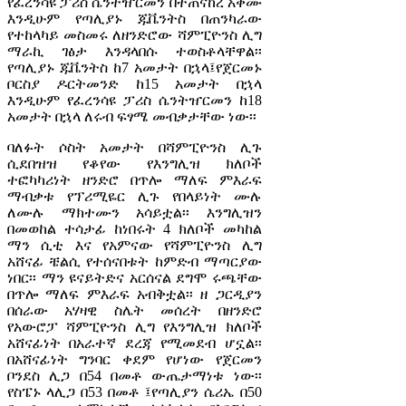
የፈረንሳዩ ፓሪስ ሴንትዠርመን በተጠናከረ አቅሙ
እንዲሁም የጣሊያኑ ጁቬንትስ በጠንካራው
የተከላካይ መስመሩ ለዘንድሮው ሻምፒዮንስ ሊግ
ማራኪ ገፅታ እንዳላበሱ ተወስቶላቸዋል፡፡
የጣሊያኑ ጁቬንትስ ከ7 አመታት በኋላ፤የጀርመኑ
ቦርስያ ዶርትመንድ ከ15 አመታት በኋላ
እንዲሁም የፈረንሳዩ ፓሪስ ሴንትዠርመን ከ18
አመታት በኋላ ለሩብ ፍፃሜ መብቃታቸው ነው፡፡
ባለፉት ሶስት አመታት በሻምፒዮንስ ሊጉ
ሲደበዝዝ የቆየው የእንግሊዝ ክለቦች
ተፎካካሪነት ዘንድሮ በጥሎ ማለፍ ምእራፍ
ማብቃቱ የፕሪሚዬር ሊጉ የበላይነት ሙሉ
ለሙሉ ማክተሙን አሳይቷል፡፡ እንግሊዝን
በመወከል ተሳታፊ ከነበሩት 4 ክለቦች መካከል
ማን ሲቲ እና የአምናው የሻምፒዮንስ ሊግ
አሸናፊ ቼልሲ የተሰናበቱት ከምድብ ማጣርያው
ነበር፡፡ ማን ዩናይትድና አርሰናል ደግሞ ሩጫቸው
በጥሎ ማለፍ ምእራፍ አብቅቷል፡፡ ዘ ጋርዲያን
በሰራው አሃዛዊ ስሌት መሰረት በዘንድሮ
የአውሮፓ ሻምፒዮንስ ሊግ የእንግሊዝ ክለቦች
አሸናፊነት በአራተኛ ደረጃ የሚመደብ ሆኗል፡፡
በአሸናፊነት ግንባር ቀደም የሆነው የጀርመን
ቦንደስ ሊጋ በ54 በመቶ ውጤታማነቱ ነው፡፡
የስፔኑ ላሊጋ በ53 በመቶ ፤የጣሊያን ሴሪኤ በ50