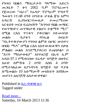
የንባብ ባህልን ማበረታታት ዓላማው አድርጎ
መጋቢት 7 ቀን 2002 ዓ.ም ፕሮግራሙን
የጀመረው “ብራና” የሬዲዮ ፕሮግራም ሦስተኛ
ዓመቱን ነገ በ8 ሰዓት በጣይቱ ሆቴል ጃዝ አምባ
አዳራሽ ሲያከብር፣የሙዚቃ ተመራማሪው
አርቲስት ሠርፀ ፍሬስብሃት “ለንባብ ባህል መዳበር
የመንግስትና መንግስታዊ ያልሆኑ ተቋማት ሚና”
በሚል ርእስ ጥናቱን ያቀርባል፡፡ በተመሳሳይ
መልኩ ዲያቆን ዳንኤል ክብረት
“የኢትዮጵያውያን የንባብ ልምድ በሀገር ውስጥና
በባህር ማዶ” በሚል ርእስ አስተውሎቶቹን በቃለ
ምልልስ መልክ እንደሚያቀርብ ይጠበቃል፡፡ በ
“እናት ማስታወቂያ” እየተዘጋጀ በኤፍ ኤም
አዲስ 97.1 የሚቀርበው የሬዲዮ ዝግጅት ዘወትር
እሁድ ከምሽቱ 2 ሰዓት እስከ 4 ሰዓት
በሚተላለፈው እያንዳንዱ ዝግጅት ላይ ጥያቄ
ለሚመልሱ 10 አድማጮች መፃሕፍት እየሸለመ
መሆኑን አዘጋጆቹ አስታውቀዋል፡፡
Published in
ኪነ-ጥበባዊ ዜና
Tagged under
Read more...
Saturday, 16 March 2013 11:36