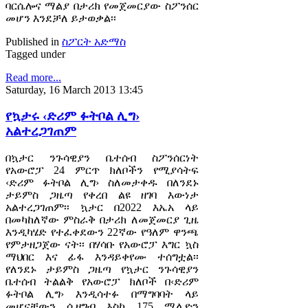
ባርሴሎና ማልያ በታሪክ የመጀመርያው ስፖንሰር
መሆን እንደቻለ ይታወቃል፡፡
Published in
ስፖርት አድማስ
Tagged under
Read more...
Saturday, 16 March 2013 13:45
የኳታሩ ‹ድሪም ፉትቦል ሊግ›
አልተረጋገጠም
በኳታር ንጉሳዊያን ቤተሰብ ስፖንሰርነት
የአውሮፓ 24 ምርጥ ክለቦችን የሚያሳትፍ
‹ድሪም ፉትቦል ሊግ› ስለመታቀዱ በለንደኑ
ታይምስ ጋዜጣ የቀረበ ልዩ ዘገባ እውነታ
አልተረጋገጠም፡፡ ኳታር በ2022 እኤአ ላይ
በመካከለኛው ምስራቅ በታሪክ ለመጀመርያ ጊዜ
እንዲካሄድ የተፈቀደውን 22ኛው የዓለም ዋንጫ
የምታዘጋጀው ናት፡፡ በሃሳቡ የአውሮፓ እግር ኳስ
ማህበር እና ፊፋ እንዳይቀየሙ ተሰግቷል፡፡
የለንደኑ ታይምስ ጋዜጣ የኳታር ንጉሳዊያን
ቤተሰብ ትልልቅ የአውሮፓ ክለቦች በ‹ድሪም
ፉትቦል ሊግ› እንዲሳተፉ በማግባባት ላይ
መሆናቸውን ሲዘግብ እስከ 175 ሚሊዮን