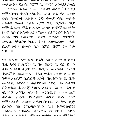
መጽሐፉ፤ ደራሲ ግርማ ጌታኹን፣ እንዲህ ይላል
… “ወለተ አልፋ አመተ አልፍን ወለደች፡፡ ከዚህ
የሚአሳዝን ታሪክ አለበት፡፡ በአገር ላይ ያለ ወንድ
ሁሉ በጦርነት አልቆ ወንድ ተወዶ ሳለ፤ ወለተ
አልፋና ዓመተ አልፋ ዲማ ገበያ ሲሄዱ፣ ዝያ
የሚባል ውሃ ሞልቶ አንድ ወንድ ጐዳነኛ ወስዶት
ከዛፍ ላይ ሰቅሎት አዩ፡፡ “ሰው ነህ ግንድ” አሉት፡፡
እርሱ ግን የውርጭ ድደን ጥርሱን ገጥሞት
መናገር ቸግሮት ነበርና ከዛፉ አውርደው ፀሐይ
ቢአሞቁት፤ ዘመድ ላይ ከጃራ ሹም የመጣሁ
ነበርሁ፡፡
ግን ውሃው አዋረደኝ ተፋኝ አለና ተናገረ፡፡ የዚህ
ጊዜ እናትና ልጆች የኔ ባል ይሁን የኔ ባል ይሁን
ተባባሉበት፡፡ ተያይዘው ከዲማ መነኮሳት ከነአባ
ተጠምቀ መድኅንና ከነአባ ዮሐኒ ዘንድ ለፍርድ
ሄዱ፡፡ እኒያም ሲፈርዱ አንች ባል አግብተሺ ቤት
ሠርተሺ እርስዋን ወልደሻል፡፡ እርሷ ባል ሳታገባ
ሳትወልድ ልታረጅ ነውና ለርስዋ ይሁን፡፡ አንች
ብታገኝ አግቢ፤ ብታቂ መንኩሺና ተቀመጪ፣
ብለው ፈረዱ ይባላል፡፡” ወንድ ሁሉ ካገር
የሚጠፋበት ዘመን አያድርስብን፡፡ እናትና ልጅ
በአንድ ባል የሚጣሉበትን ጊዜ አይጣልብን!
ድፍረትን ከሀፍረት ሳንነጥል የምናይበት ዐይን
ይስጠን - በተለይ በምርጫ ወቅት፡፡ ዘራፍ ማለት፣