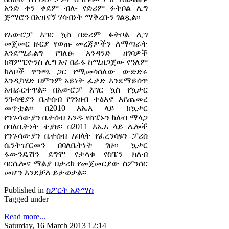
አንድ ቀን ቀደም ብሎ የድሪም ፉትቦል ሊግ
ጅማሮን በአዝናኝ ሃሳብነት ማቅረቡን ገልጿል፡፡
የአውሮፓ እግር ኳስ በድሪም ፉትቦል ሊግ
መጀመር ዙርያ የወጡ መረጃዎችን ለማጣራት
እንደሚፈልግ የገለፁ አንዳንድ ዘገባዎች
ከሻምፒዮንስ ሊግ እና በፊፋ ከሚዘጋጀው የዓለም
ክለቦች ዋንጫ ጋር የሚመሳሰለው ውድድሩ
እንዲካሄድ በምንም አይነት ፈቃድ እንደማይሰጥ
አብራርተዋል፡፡ በአውሮፓ እግር ኳስ የኳታር
ንጉሳዊያን ቤተሰብ የገንዘብ ተፅእኖ እየጨመረ
መጥቷል፡፡ በ2010 እኤአ ላይ ከኳታር
የንጉሳውያን ቤተሰብ አንዱ የስፔኑን ክለብ ማላጋ
በባለቤትነት ተያዘ፡፡ በ2011 እኤአ ላይ ሌሎች
የንጉሳውያን ቤተሰብ አባላት የፈረንሳዩን ፓሪስ
ሴንትዠርመን በባለቤትነት ገዙ፡፡ ኳታር
ፋውንዴሽን ደግሞ የታላቁ የስፔን ክለብ
ባርሴሎና ማልያ በታሪክ የመጀመርያው ስፖንሰር
መሆን እንደቻለ ይታወቃል፡፡
Published in
ስፖርት አድማስ
Tagged under
Read more...
Saturday, 16 March 2013 12:14