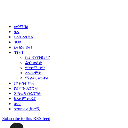
መነሻ ገፅ
ዜና
ርዕስ አንቀፅ
ባህል
ህብረተሰብ
ጥበብ
ኪነ-ጥበባዊ ዜና
ልብ ወለድ
የግጥም ጥግ
አግራሞት
ማራኪ አንቀፅ
ነፃ አስተያየት
የሰሞኑ አጀንዳ
ፖለቲካ በፈገግታ
ከአለም ዙሪያ
ጤና
ንግድና ኢኮኖሚ
Subscribe to this RSS feed