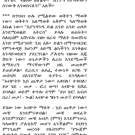
“ለነገስ?” ብለው ጠየቋት፡፡ “ለነገማ የሆዳቸውን
ስናውቅ እንወስናለን!” አለች፡፡
*** ከጥበብ ሁሉ የሚልቀው ወቅትን ማወቅ
ነው፡፡ ወቅትን አለማወቅ አቅምን ካለማወቅ
እኩል ነው፡፡ “እያንዳንዱ ድል አንድ አንድ ጠላት
እንደሚወልድ አትርሳ” ይላሉ ፀሐፍት፡፡
ስለዚህም አሸነፍኩ ብሎ ዘራፍ ማለት ከመሸነፍ
አንድ የሚሆንበት ጊዜ አለ፡፡ ድልን በማጭበርበር
የምንቀዳጅ ከሆነም ዕድሜ ልካችንን እንቅልፍ
እንዳይወስደን ያደርገናል፡፡ ፖለቲካ ብዙው እጁ
ሸፍጥ ነው፡፡ ሁኔታዎችን ለራስ እንደሚመች
ለማድረግ ማናቸውንም ዘዴ መጠቀም
ይጠይቃል፡፡ ደራሲና ፀሐፌ ተውኔት ፀጋዬ ገ/
መድህን በአንደኛው ቴያትሩ እንዳለው፤
“አብዮትኮ ኳስ ጨዋታ ነው፡፡ አቀበለ፣ ተቀበለ፣
ይዞ ሄደ - መታ - ፎሪ ወጣ፤ አብዮቱ ከሸፈ
ይባላል፤ ወይም ቀጥሎ ደግሞ “ይዞ ሄደ! አብዶ
ሰራ! መታ! - ጐል! አብዮቱ ግቡን መታ!! ይባላል፡፡
ይሄው ነው አብዮት ማለት - ኳስ ጨዋታ ነው፡፡
መቼ እንደምናቀብል፣ መቼ ወደፊት
እንደምንሄድ፣ መቼ አብዶ (ምሣ) እንደምንሠራ
ካላወቅን ፖለቲከኛ መሆን አንችልም፡፡ ይህንን
ምንጊዜም መርሳት የለብንም፡፡ “የጐጃም
ትውልድ በሙሉ ከአባይ እስከ አባይ” በሚለው