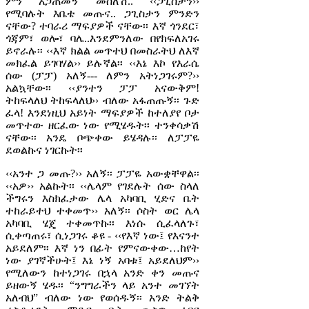
ምን አጋጠመኝ መሰለሽ.. ‹‹ጋጊስታን››
የሚባሉት እቤቴ መጡና.. ጋጊስታን ምንድን
ናቸው? ተባራሪ ማፍያዎች ናቸው፡፡ እኛ ጎንደር፣
ጎጃም፣ ወሎ፣ ባሌ..እንደምንለው በየክፍለአገሩ
ይኖራሉ፡፡ ‹‹እኛ ክልል መጥተህ በመስራትህ ለእኛ
መክፈል ይገባሃል›› ይሉኛል፡፡ ‹‹እኔ እኮ የእራሴ
ሰው (ፓፓ) አለኝ--- ለምን አትነጋገሩም?››
አልኳቸው፡፡ ‹‹ያንተን ፓፓ አናውቅም!
ትከፍላለህ ትከፍላለህ›› ብለው አፋጠጡኝ፡፡ ጉድ
ፈላ! እንደነዚህ አይነት ማፍያዎች ከተለያየ ቦታ
መጥተው ዘርፈው ነው የሚሄዱት፡፡ ተንቀሳቃሽ
ናቸው፡፡ አንዴ ቦጭቀው ይሄዳሉ፡፡ ለፓፓዬ
ደወልኩና ነገርኩት፡፡
‹‹አንተ ጋ መጡ?›› አለኝ፡፡ ፓፓዬ አውቋቸዋል፡፡
‹‹አዎ›› አልኩት፡፡ ‹‹ሌላም የገደሉት ሰው ስላለ
ችግሩን እስክፈታው ሌላ አካባቢ ሂድና ቤት
ተከራይተህ ተቀመጥ›› አለኝ፡፡ ሶስት ወር ሌላ
አካባቢ ሄጄ ተቀመጥኩ፡፡ እነሱ ሲፈላለጉ፣
ሲቀጣጠሩ፣ ሲነጋገሩ ቆዩ - ‹‹የእኛ ነው፤ የእናንተ
አይደለም፡፡ እኛ ነን በፊት የምናውቀው…ከየት
ነው ያገኛችሁት፤ እኔ ነኝ አባቱ፤ አይደለህም››
የሚለውን ከተነጋገሩ በኋላ አንድ ቀን መጡና
ይዘውኝ ሄዱ፡፡ “ንግግራችን ላይ አንተ መገኘት
አለብህ” ብለው ነው የወሰዱኝ፡፡ አንድ ትልቅ