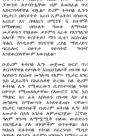
ፓውንድ ለተሳትፏቸው ብቻ ለመክፈል ጥሪ
አድርገጎላቸዋል ብሏል፡፡ ድሪም ፉትቦል ሊጉን
በኳታር፤ በዩናይትድ አረብ ኢምሬትስ፤ በሳውዲ
አረቢያ እና በባህሬን በሚገኙ 6 ከተሞች
በማዘዋወር በየሁለት ዓመቱ ለማካሄድ
መታቀዱን የገለፀው ታይምስ አራቱ የእንግሊዝ
ክለቦች ማን ዩናይትድ፤ ማን ሲቲ፤ አርሰናልና
ቼልሲ እንዲሁም የስፔኖቹ ሪያል ማድሪድና
ባርሴሎና በቀጥታ የተሳትፎ ግብዣ
እንደቀረበላቸውም አውስቷል፡፡
በ‹ድሪም ፉትቦል ሊግ› መጀመር ዙርያ ጥሪ
ቀርቦላቸዋል የተባሉት እነዚህ ክለቦች በጉዳዩ ላይ
እስካሁን የሰጡት መግለጫ የለም፡፡ የኳታር እግር
ኳስ ፌደሬሽን በኦፊሴላዊ ድረገፁ ስለ ድሪም
ፉትቦል ሊጉ የሚወራውን ሲያስተባብል ጉዳዩ
በቀጥታ የሚመለከታቸው የአውሮፓ እግር ኳስ
ማህበር እና ፊፋ እስካሁን በጉዳዩ ላይ ይፋ
መግለጫ ከማውጣት እንደተቆጠቡ ናቸው፡፡
የኳታር ባለሃብቶች በ‹ድሪም ፉትቦል ሊግ› ከ9
አመታት በኋላ አገሪቱ ለምታዘጋጀው 22ኛው
ዓለም ዋንጫ ለማሟሟቅ ብለው ውድድሩን
ያዘጋጁታል ያሉ ዘገባዎችም ወጥተዋል፡፡ ሌስ
ካህሬስ ዴፉትቦል የተባለ የፈረንሳይ ሚዲያ
በበኩሉ የለንደኑ ታይምስ ዘገባውን ከማሰራጨቱ