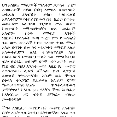
ህግ አስከባሪ ማፍያዎች ማለትም ይቻላላ ..? ህግ
አስከባሪዎች ናቸው (ሳቅ) ለምሳሌ ለመንግስት
መክፈል ያለብሽን ታክስ ካልከፈልሽ
አይለቁሽም፡፡ የተከራየሽውን ቤት ኪራይ በወቅቱ
መክፈልም አለብሽ፡፡ በቢዝነስ ሥራ ውስጥ
ከመንግስት የሚጠበቅብኝን ሁሉ መፈፀም
አለብኝ፡፡ ስንት የማፍያ አባቶች
ነበርዎት፤ያሳለፉት ውጣ ውረድ ምን ይመስላል?
ብዙ ውጣ ውረዶች ነበሩ፡፡ የአንድ ቀበሌ ማፍያ
አለቃ ድንገት ይመጣና ‹‹የአንተን የማፍያ አለቃ
አላውቅልህም፤ ለእኔ ትከፍለኛለህ፡፡ ለእኔ
ካልከፈልከኝ በግንባርህ ጥይት ነው የምለቅብህ››
ብሎ ይሄዳል፡፡ ወይንም ደግሞ ‹‹ነገ ጠዋት መቶ
ሺህ ብር ይዘህ እንድትመጣ፣ እዚህ ቦታ መጥቼ
እወስዳለሁ›› ሊልሽ ይችላል፡፡ ይሄኔ ለፓፓሽ
ደውለሽ ትነግሪዋለሽ፡፡ እሱም ወይ ችግሩን
በቀላሉ ተነጋግሮ ይፈታዋል አሊያም ደግሞ
“አውቃቸዋለሁ፤እነሱ ጭንቅላታቸውን
ያማቸዋል፤ ከእነሱ ጋር ያለኝን ችግር እስክፈታ
ከአካባቢው ዞር ብትይ ይሻላል›› ብለው
ይመክሩሻል፡፡
ችግሩ እስኪፈታ መኖርያ ቤት መቀየር አለብሽ፡፡
ሶስት አራት ጊዜ እንዲህ ፈትነውኛል፡፡ አንድ ጊዜ