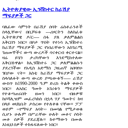
ኢትዮጵያዊው ኢንቨስተር ከራሽያ
ማፍያዎች ጋር
ባለፈው ሳምንት በራሽያ ሰባት ሬስቶራንቶች
ስላሏቸውና በቢሾፍቱ ---ሪዞርትን ስለከፈቱ
ኢትዮጵያዊ ዶ/ር---- ሰፋ ያለ ቃለምልልስ
አቅርበን ነበር፡፡ በቦታ ጥበት የተነሳ ኢንቨስተሩ
ከራሽያ ማፍያዎች ጋር የነበራቸውን አስገራሚ
ገጠመኞችና ውጣ ውረዶች ሳናቀርብ ቀርተናል፡፡
ዛሬ ይሄን ታሪካቸውን እንደሚከተለው
አቅርበነዋል፡፡ ከኢንቨስተሩ ጋር ቃለምልልሱን
ያደረገችው የአዲስ አድማስ ጋዜጠኛ አበባየሁ
ገበያው ናት፡፡ እስቲ ከራሽያ ማፍያዎች ጋር
ስላሳለፉት ውጣ ውረድ ያጫውቱኝ----- ራሽያ
ውስጥ ከ1990-2000 ዓ.ም ድረስ ትልቅ ቀውስ
ነበር፡፡ ለአስር ዓመት አገሪቱን ማፍያዎች
የተቆጣጠሩበት ዘመን ነበር፡፡ ብዙዎቹ
ከሶሻሊዝም መፈረካከስ በኋላ ሃያ ዓመትና ከዛ
በላይ ወህኒቤት ታስረው የተለቀቁ ናቸው፡፡ ፓፓ
ወይም ‹‹የማፍያ አባት›› በመባል የሚታወቁ
ሲሆኑ ሁሉም በሥራቸው ሁለት መቶና ሶስት
መቶ ሰዎች ያደራጃሉ፡፡ ከተማውን በሙሉ
እነዚህ ሰዎች ተከፋፍለውት ነበር፡፡