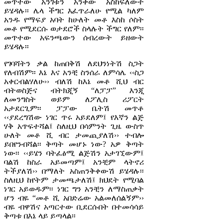
መጥተው አንገቱን አንቀው አስከፍለውት
ይሄዳሉ፡፡ ሌላ ችግር እፈጥራለሁ የሚል ካለም
አንዱ የማፍያ አባት ከሁለት መቶ እስከ ሶስት
መቶ የሚደርሱ ወታደሮች ስላሉት ችግር የለም፡፡
መጥተው አፍንጫውን ሰብረውት ይዘውት
ይሄዳሉ፡፡
የገባሻትን ቃል ከጠበቅሽ ለደህንነትሽ ስጋት
የለብሽም፡፡ እኔ እና አንቺ ስንሰራ ለምሳሌ ‹‹ስጋ
አቀርብልሃለሁ›› ብለሽ ከእኔ መቶ ሺህ ብር
ብትወስጅና ብትክጂኝ “ለፓፓ” እንጂ
ለመንግስት ወይም ለፖሊስ ሪፖርት
አታደርጊም፡፡ ፓፓው ቤትሽ መጥቶ
‹‹ያደረግሽው ነገር ጥሩ አይደለም፤ የእኛን ልጅ
ሃቅ አጥፍተሻል፤ ስለዚህ በሳምንት ጊዜ ውስጥ
ሁለት መቶ ሺ ብር ታመጪያለሽ›› ተብሎ
ይበየንብሻል፡፡ ቅጣት መሆኑ ነው? አዎ ቅጣት
ነው፡፡ ‹‹ይሄን ባትፈፅሚ ልጅሽን አታገኚውም፤
ባልሽ ከስራ አይመጣም፤ አንቺም ላትኖሪ
ትችያለሽ›› በማለት አስጠንቅቀውሽ ይሄዳሉ፡፡
ስለዚህ ከየትም ታመጫታለሽ፤ ክህደት የሚባል
ነገር አይወዱም፡፡ ነገር ግን አንቺን ለማስጠቃት
ሆን ብዬ “መቶ ሺ አበድሬው አልመለሰልኝም››
ብዬ ብዋሽና አጣርተው ቢደርሱበት በተመሳሳይ
ቅጣቱ በእኔ ላይ ይጣላል፡፡