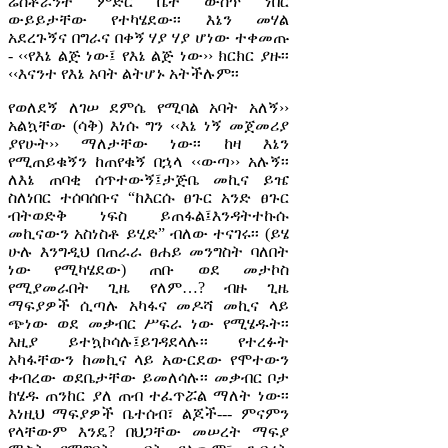
ሬስቶራንት ምድር ቤት ውስጥ ነበር
ውይይታቸው የተካሄደው፡፡ እኔን መሃል
አደረጉኝና በግራና በቀኝ ሃያ ሃያ ሆነው ተቀመጡ
- ‹‹የእኔ ልጅ ነው፤ የእኔ ልጅ ነው›› ክርክር ያዙ፡፡
‹‹እናንተ የእኔ አባት ልትሆኑ አትችሉም፡፡
የወለደኝ ለገሠ ደምሴ የሚባል አባት አለኝ››
አልኳቸው (ሳቅ) እነሱ ግን ‹‹እኔ ነኝ መጀመሪያ
ያየሁት›› ማለታቸው ነው፡፡ ከዛ እኔን
የሚጠይቁኝን ከጠየቁኝ በኋላ ‹‹ውጣ›› አሉኝ፡፡
ለእኔ ጠባቂ ሰጥተውኝ፤ታጅቤ መኪና ይዤ
ስለነበር ተሰባሰቡና “ከእርሱ ፀጉር አንድ ፀጉር
ብትወድቅ ነፍስ ይጠፋል፤እንዳትተኩሱ
መኪናውን አስነስቶ ይሂድ” ብለው ተናገሩ፡፡ (ይሄ
ሁሉ እንግዲህ በጠራራ ፀሐይ መንግስት ባለበት
ነው የሚካሄደው) ጠቡ ወደ መታኮስ
የሚያመራበት ጊዜ የለም…? ብዙ ጊዜ
ማፍያዎች ሲጣሉ አካፋና መዶሻ መኪና ላይ
ጭነው ወደ መቃብር ሥፍራ ነው የሚሄዱት፡፡
እዚያ ይተኳኮሳሉ፤ይገዳደላሉ፡፡ የተረፉት
አካፋቸውን ከመኪና ላይ አውርደው የሞተውን
ቀብረው ወደቤታቸው ይመለሳሉ፡፡ መቃብር ቦታ
ከሄዱ ጠንከር ያለ ጠብ ተፈጥሯል ማለት ነው፡፡
እነዚህ ማፍያዎች ቤተሰብ፣ ልጆች--- ምናምን
የላቸውም እንዴ? በህጋቸው መሠረት ማፍያ