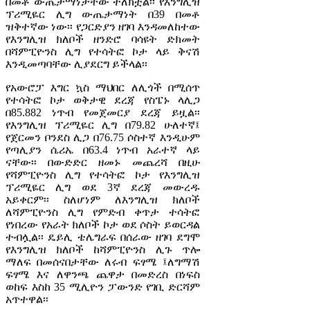
በመቶ ውጤታማነታቸው ተለክቷል፡፡ የእንግሊዝ
ፕሪሚዬር ሊግ ውጤታማነት በ39 በመቶ
ዝቅተኛው ነው፡፡ የጋርድያን ዘገባ እንዳመለከተው
የእንግሊዝ ክለቦች ዘንድሮ ባሳዩት ድክመት
በሻምፒዮንስ ሊግ የተሳትፎ ኮታ ላይ ቅናሽ
እንዲመጣባቸው ሊያደርግ ይችላል፡፡
የአውሮፓ እግር ኳስ ማህበር ለሊጎች በሚሰጥ
የተሳትፎ ኮታ ወቅታዊ ደረጃ የስፔኑ ላሊጋ
በ85.882 ነጥብ የመጀመርያ ደረጃ ይዟል፡፡
የእንግሊዝ ፕሪሚዬር ሊግ በ79.82 ሁለተኛ፤
የጀርመን ቦንደስ ሊጋ በ76.75 ሶስተኛ እንዲሁም
የጣሊያን ሴሪኤ በ63.4 ነጥብ አራተኛ ላይ
ናቸው፡፡ በውድድር ዘመኑ መጨረሻ በዚሁ
የሻምፒዮንስ ሊግ የተሳትፎ ኮታ የእንግሊዝ
ፕሪሚዬር ሊግ ወደ 3ኛ ደረጃ መውረዱ
አይቀርም፡፡ ስለሆነም ለእንግሊዝ ክለቦች
ለሻምፒዮንስ ሊግ የምድብ ቀጥታ ተሳትፎ
የነበረው የአራት ክለቦች ኮታ ወደ ሶስት ይወርዳል
ተብሏል፡፡ ዴይሊ ቴሌግራፍ በሰራው ዘገባ ደግሞ
የእንግሊዝ ክለቦች ከሻምፒዮንስ ሊጉ ጥሎ
ማለፍ በመሰናበታቸው ለሩብ ፍፃሜ ፤ለግማሽ
ፍፃሜ እና ለዋንጫ ጨዋታ በመድረስ በነፍስ
ወከፍ እስከ 35 ሚሊዮን ፓውንድ የገቢ ድርሻም
አጥተዋል፡፡