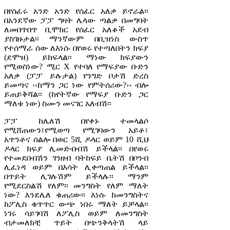
በየሰፈሩ አንድ አንድ የሰፈር አለቃ ይኖራል፡፡
በአንደኛው ፓፓ ግዛት ሌላው ጣልቃ በመግባት
ለመበጥበጥ ቢሞክር የሰፈር አለቆች አደብ
ያስገዙታል፡፡ ማንኛውም በቢዝነስ ውስጥ
የተሰማራ ሰው ለእነሱ በየወሩ የተጣለበትን ክፍያ
(ደሞዝ) ይከፍላል፡፡ ማነው ክፍያውን
የሚወስነው? ሚር X የተባለ የማፍያው ቡድን
አለቃ (ፓፓ ይሉታል) የንግድ ቦታሽ ድረስ
ይመጣና ‹‹ከማን ጋር ነው የምትሰሪው?›› ብሎ
ይጠይቅሻል፡፡ (ከየትኛው የማፍያ ቡድን ጋር
ማለቱ ነው) ስሙን መናገር አለብሽ፡፡
ፓፓ ከሌለሽ በየቀኑ ተመላልሶ
የሚሸጠውን፣የሚወጣ የሚገባውን አይቶ፣
አጥንቶና ሰልሎ በወር 5ሺ ዶላር ወይም 10 ሺህ
ዶላር ክፍያ ሊመድብብሽ ይችላል፡፡ በየወሩ
የተመደበብሽን ገንዘብ ባትከፍይ ቤትሽ በቦንብ
ሊፈነዳ ወይም በእሳት ሊቀጣጠል ይችላል፡፡
በጥይት ሊገሉሽም ይችላሉ፡፡ ማንም
የሚደርስልሽ የለም፡፡ መንግስት የለም ማለት
ነው? እንደሌለ ቁጠሪው፡፡ እነሱ ከመንግስትና
ከፖሊስ ቁጥጥር ውጭ ነበሩ ማለት ይቻላል፡፡
ነገሩ ሳይገባሽ ለፖሊስ ወይም ለመንግስት
ብታመለክቺ ጥይት በጭንቅላትሽ ላይ