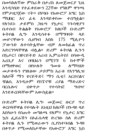
በመካከለኛው ምስራቅ በታሪክ ለመጀመርያ ጊዜ
እንዲካሄድ የተፈቀደውን 22ኛው የዓለም ዋንጫ
የምታዘጋጀው ናት፡፡ በሃሳቡ የአውሮፓ እግር ኳስ
ማህበር እና ፊፋ እንዳይቀየሙ ተሰግቷል፡፡
የለንደኑ ታይምስ ጋዜጣ የኳታር ንጉሳዊያን
ቤተሰብ ትልልቅ የአውሮፓ ክለቦች በ‹ድሪም
ፉትቦል ሊግ› እንዲሳተፉ በማግባባት ላይ
መሆናቸውን ሲዘግብ እስከ 175 ሚሊዮን
ፓውንድ ለተሳትፏቸው ብቻ ለመክፈል ጥሪ
አድርገጎላቸዋል ብሏል፡፡ ድሪም ፉትቦል ሊጉን
በኳታር፤ በዩናይትድ አረብ ኢምሬትስ፤ በሳውዲ
አረቢያ እና በባህሬን በሚገኙ 6 ከተሞች
በማዘዋወር በየሁለት ዓመቱ ለማካሄድ
መታቀዱን የገለፀው ታይምስ አራቱ የእንግሊዝ
ክለቦች ማን ዩናይትድ፤ ማን ሲቲ፤ አርሰናልና
ቼልሲ እንዲሁም የስፔኖቹ ሪያል ማድሪድና
ባርሴሎና በቀጥታ የተሳትፎ ግብዣ
እንደቀረበላቸውም አውስቷል፡፡
በ‹ድሪም ፉትቦል ሊግ› መጀመር ዙርያ ጥሪ
ቀርቦላቸዋል የተባሉት እነዚህ ክለቦች በጉዳዩ ላይ
እስካሁን የሰጡት መግለጫ የለም፡፡ የኳታር እግር
ኳስ ፌደሬሽን በኦፊሴላዊ ድረገፁ ስለ ድሪም
ፉትቦል ሊጉ የሚወራውን ሲያስተባብል ጉዳዩ
በቀጥታ የሚመለከታቸው የአውሮፓ እግር ኳስ