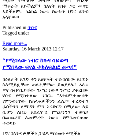
ሚስት የማግባት መብት የለውም፣ ንብረት
ማፍራት አይችልም፤ ከእናት አባቱ ጋር መኖር
አይችልም፡፡ ክልክል ነው፡፡ የውስጥ ህግና ደንብ
አላቸው፡፡
Published in
ጥበብ
Tagged under
Read more...
Saturday, 16 March 2013 12:17
“የሚባላው ነብር ከጓዳ ሳይወጣ
የሚበላው ፍየል ተክለፍልፎ መጣ!”
ከዕለታት አንድ ቀን አዕዋፋት ተሰብስበው እያደኑ
ስለሚይዟቸው ጠላቶቻቸው ይወያያሉ፤ አሉ፡፡
ዋና ሰብሳቢያቸው ንሥር ነው፡፡ ንሥር ያቀረበው
ሃሳብ የሚከተለው ነበር፡- “እንደምታውቁት
የምንወያየው የጠላቶቻችንን ፈሊጥ ተረድተን
ራሳችንን ለማዳን ምን እናድርግ በሚለው ላይ
ሲሆን ለዚህ አስፈፃሚ የሚሆነንን ተወካይ
በመጨረሻ ለመምረጥ ነው፡፡ የምንመርጠው
ተወካይ
1ኛ/ ባላንጣዎቻችን ጋ ሄዶ ማሳመን የሚችል